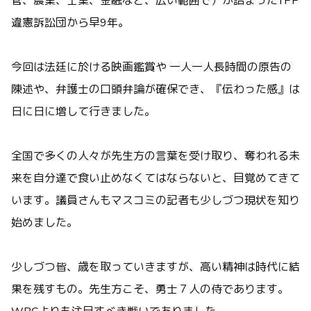
管、農業、士業、金融など、広い範囲で）が詰まったTPP
違憲訴訟団から早9年。
今回は法廷に於ける映画鑑賞や 一人一人長時間の原告の
陳述や、弁護士の口頭弁論が確保でき、『伝わった感』は
日に日に増して行きました。
全国で多くの人々が先生方の言葉を受け取り、奪われる未
来を自分達で食い止めなくてはならないと、目覚めてきて
います。議員さんもマスコミの記者も少しづつ現状を知り
始めました。
少しづつ皆、歳を取っていきますが、高い精神は時代に結
果を残すもの。先生方こそ、勇士７人の侍であります。