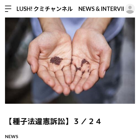
ロ
LUSH! クミチャンネル NEWS & INTERVIEW
【種子法違憲訴訟】３／２４
NEWS