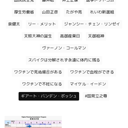
国民民主党
藤井聡
井上正康
選挙ドットコム
厚生労働省
山田正彦
たがや亮
れいわ新選組
泉健太
リー・メリット
ジャンシー・チェン・リンゼイ
天照大神の誕生
高御産巣日
天御祖神
ヴァーノン・コールマン
スパイクは分解されず永遠に体内に残る
ワクチンで死ぬ場合がある
ワクチンで血栓ができる
ワクチンで不妊になる
マイケル・イードン
ギアート・バンデン・ボッシュ
#国常立之尊