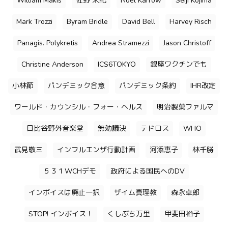
William Makis
佐野 栄紀
Noel Karrow
Seiji Kojima
Mark Trozzi
Byram Bridle
David Bell
Harvey Risch
Panagis. Polykretis
Andrea Stramezzi
Jason Christoff
Christine Anderson
ICS6TOKYO
銀座ワクチンでも
小林節
パンデミック合意
パンデミック条約
IHR改定
ワールド・カウンシル・フォー・ヘルス
明治製菓ファルマ
日比谷野外音楽堂
無効議決
テドロス
WHO
武見敬三
インフルエンザ行動計画
河添恵子
林千勝
５３１WCHデモ
政府による国民へのDV
インボイスは廃止一択
ザイム真理教
森永卓郎
STOP! インボイス！
くしぶち万里
甲斐田裕子