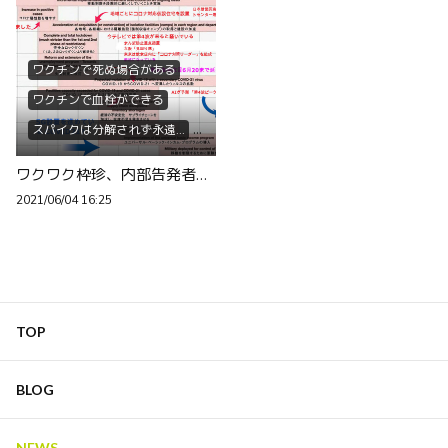
ワクチンで死ぬ場合がある
ワクチンで血栓ができる
スパイクは分解されず永遠...
ワクチンで不妊になる
ワクワク枠珍、内部告発者の発言まとめ、前後にお祓い有り
天御祖神
高御産巣日
2021/06/04 16:25
#国常立之尊
天照大神の誕生
ギアート・バンデン・ボッシュ
マイケル・イードン
TOP
ジャンシー・チェン・リンゼイ
リー・メリット
BLOG
ヴァーノン・コールマン
NEWS