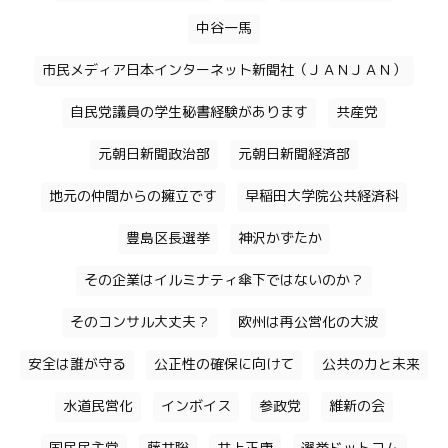
中谷一馬
市民メディア日本インターネット新聞社（ＪＡＮＪＡＮ）
自民党議員の学生秘書経験があります
共産党
元朝日新聞政治部
元朝日新聞経済部
地元の仲間からの擁立です
早稲田大学院公共経済科
豊島区長選挙
神沢かずたか
その企業はイルミナティ傘下ではないのか？
そのコンサル大丈夫？
欧州は再公営化の大波
安全は誰が守る
公正性の確保に向けて
公共の力と未来
水道民営化
インボイス
参政党
維新の会