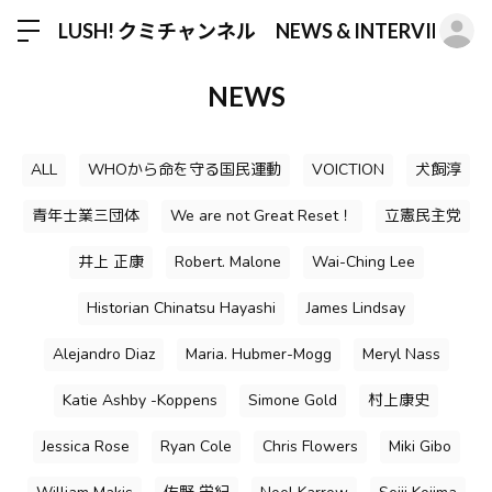
ロ
LUSH! クミチャンネル NEWS & INTERVIEW
NEWS
ALL
WHOから命を守る国民運動
VOICTION
犬飼淳
青年士業三団体
We are not Great Reset！
立憲民主党
井上 正康
Robert. Malone
Wai-Ching Lee
Historian Chinatsu Hayashi
James Lindsay
Alejandro Diaz
Maria. Hubmer-Mogg
Meryl Nass
Katie Ashby -Koppens
Simone Gold
村上康史
Jessica Rose
Ryan Cole
Chris Flowers
Miki Gibo