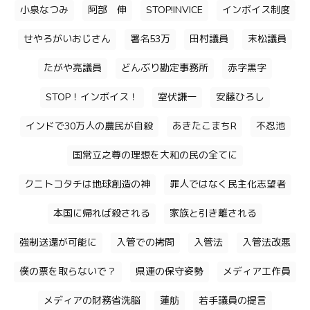
小泉なつみ
阿部 伸
STOP!INVICE
インボイス制度
せやろがいおじさん
署名53万
田村議員
末松議員
たがや亮議員
どんぶり勘定事務所
赤字黒字
STOP！インボイス！
室伏謙一
安藤ひろし
インドで30万人の農民が自殺
あきたこまちR
不忍池
国常立之尊の理想を大和の民の全てに
クニトコタチは地球創造の神
罪人ではなく民主化志望者
本国に帰れば殺される
家族と引き離される
強制送還が可能に
入管での拷問
入管法
入管法改悪
僕の票を取らないで？
県連の保守姿勢
メディア工作員
メディアの財務省洗脳
蓮舫
若手議員の提言