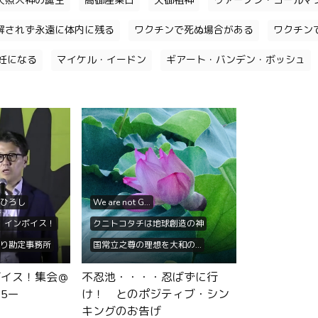
天照大神の誕生
高御産巣日
天御祖神
ヴァーノン・コールマ
解されず永遠に体内に残る
ワクチンで死ぬ場合がある
ワクチン
妊になる
マイケル・イードン
ギアート・バンデン・ボッシュ
ひろし
We are not G...
P！インボイス！
クニトコタチは地球創造の神
り勘定事務所
国常立之尊の理想を大和の...
松議員
不忍池
あきたこまちR
ボイス！集会＠
不忍池・・・・忍ばずに行
 not G...
インドで30万人の農民が自殺
25ー
け！ とのポジティブ・シン
士業三団体
キングのお告げ