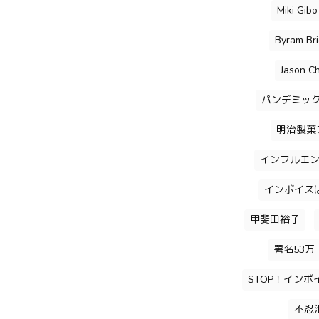
Miki Gibo
Byram Bri
Jason Ch
パンデミッ
明治製菓
インフルエ
インボイス
甲斐田裕子
署名53万
STOP！インボ
不忍