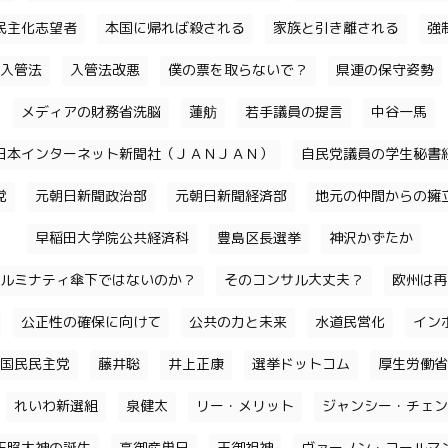
民主化志望者
本国に帰れば殺される
家族と引き離される
強
入管法
入管法改悪
僕の票を取らないで？
県連の保守姿勢
メディアの財務省洗脳
蓮舫
若手議員の提言
中谷一馬
日本インターネット新聞社（ＪＡＮＪＡＮ）
自民党議員の学生秘書
党
元朝日新聞政治部
元朝日新聞経済部
地元の仲間からの擁
早稲田大学院公共経済科
豊島区長選挙
神沢かずたか
ルミナティ傘下ではないのか？
そのコンサル大丈夫？
欧州は再
公正性の確保に向けて
公共の力と未来
水道民営化
イン
国民民主党
藤井聡
井上正康
選挙ドットコム
厚生労働省
れいわ新選組
泉健太
リー・メリット
ジャンシー・チェン