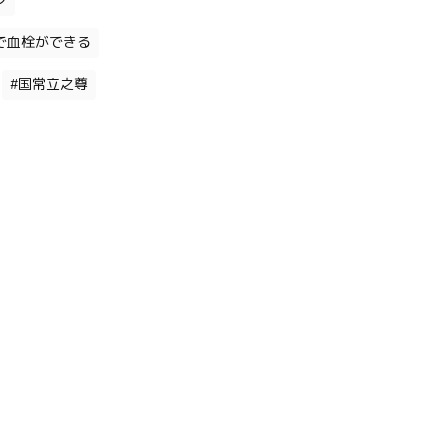
ン
で血栓ができる
#国常立之尊