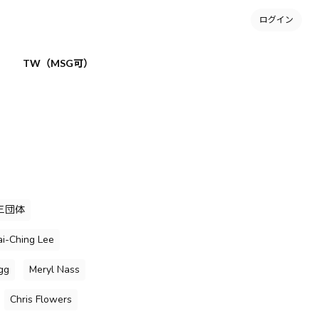
ログイン
TW（MSG可）
三団体
i-Ching Lee
gg
Meryl Nass
Chris Flowers