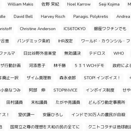
William Makis
佐野 栄紀
Noel Karrow
Seiji Kojima
M
dle
David Bell
Harvey Risch
Panagis. Polykretis
Andrea 
ristoff
Christine Anderson
ICS6TOKYO
銀座ワクチンでも
ク合意
パンデミック条約
IHR改定
ワールド・カウンシル・フ
ファルマ
日比谷野外音楽堂
無効議決
テドロス
WHO
ンザ行動計画
河添恵子
林千勝
５３１WCHデモ
政府によ
は廃止一択
ザイム真理教
森永卓郎
STOP! インボイス！
小泉なつみ
阿部 伸
STOP!INVICE
インボイス制度
せや
田村議員
末松議員
たがや亮議員
どんぶり勘定事務所
イス！
室伏謙一
安藤ひろし
インドで30万人の農民が自殺
池
国常立之尊の理想を大和の民の全てに
クニトコタチは地球創