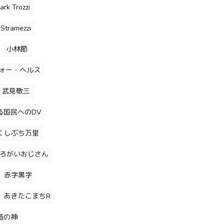
ark Trozzi
Stramezzi
小林節
ォー・ヘルス
武見敬三
る国民へのDV
くしぶち万里
ろがいおじさん
赤字黒字
あきたこまちR
造の神