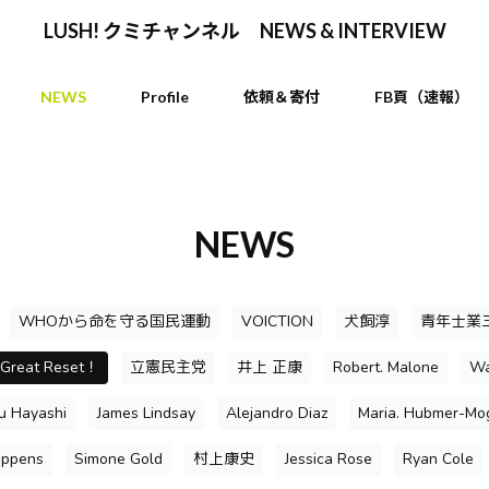
LUSH! クミチャンネル NEWS & INTERVIEW
NEWS
Profile
依頼＆寄付
FB頁（速報）
NEWS
WHOから命を守る国民運動
VOICTION
犬飼淳
青年士業
 Great Reset！
立憲民主党
井上 正康
Robert. Malone
Wa
su Hayashi
James Lindsay
Alejandro Diaz
Maria. Hubmer-Mo
oppens
Simone Gold
村上康史
Jessica Rose
Ryan Cole