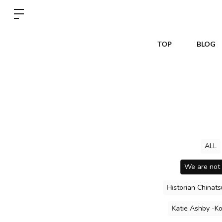
TOP
BLOG
ALL
We are not
Historian Chinat
Katie Ashby -K