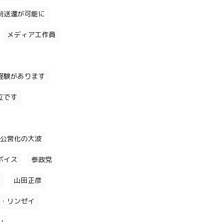
制送還が可能に
メディア工作員
経験があります
立です
公営化の大波
ボイス
参政党
山田正彦
・リンゼイ