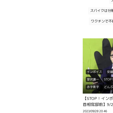
スパイクは分
ワクチンで不
インボイス
安藤
室伏謙一
STO
赤字黒字
どんぶ
たがや亮議員
末
【STOP！イン
田村議員
We are
首相官邸前】9/
署名53万
青年
2023/09/28 20:46