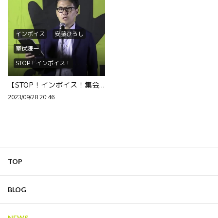
インボイス
安藤ひろし
室伏謙一
STOP！インボイス！
赤字黒字
【STOP！インボイス！集会＠首相官邸前】9/25ー
どんぶり勘定事務所
2023/09/28 20:46
たがや亮議員
末松議員
田村議員
We are not G...
署名53万
青年士業三団体
犬飼淳
せやろがいおじさん
TOP
VOICTION
BLOG
NEWS