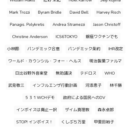
William Makis
佐野 栄紀
Noel Karrow
Seiji Kojima
Mark Trozzi
Byram Bridle
David Bell
Harvey Risch
Panagis. Polykretis
Andrea Stramezzi
Jason Christoff
Christine Anderson
ICS6TOKYO
銀座ワクチンでも
小林節
パンデミック合意
パンデミック条約
IHR改定
ワールド・カウンシル・フォー・ヘルス
明治製菓ファルマ
日比谷野外音楽堂
無効議決
テドロス
WHO
武見敬三
インフルエンザ行動計画
河添恵子
林千勝
５３１WCHデモ
政府による国民へのDV
インボイスは廃止一択
ザイム真理教
森永卓郎
STOP! インボイス！
くしぶち万里
甲斐田裕子