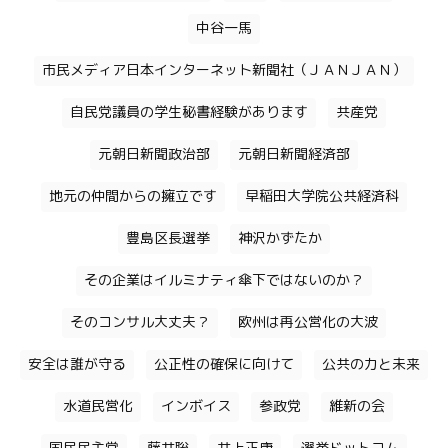
中谷一馬
市民メディア日本インターネット新聞社（ＪＡＮＪＡＮ）
自民党議員の学生秘書経験があります
共産党
元朝日新聞政治部
元朝日新聞経済部
地元の仲間からの擁立です
早稲田大学院公共経済科
豊島区長選挙
神沢かずたか
その企業はイルミナティ傘下ではないのか？
そのコンサル大丈夫？
欧州は再公営化の大波
安全は誰が守る
公正性の確保に向けて
公共の力と未来
水道民営化
インボイス
参政党
維新の会