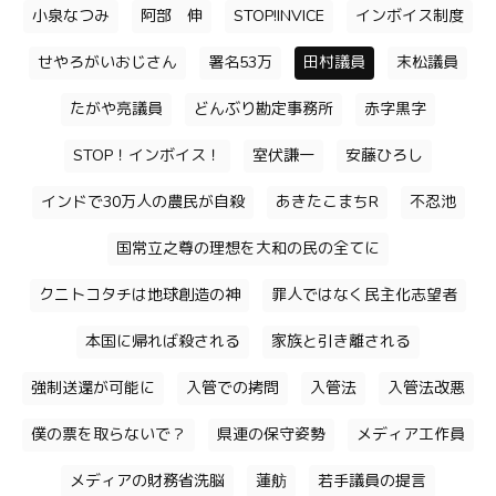
小泉なつみ
阿部 伸
STOP!INVICE
インボイス制度
せやろがいおじさん
署名53万
田村議員
末松議員
たがや亮議員
どんぶり勘定事務所
赤字黒字
STOP！インボイス！
室伏謙一
安藤ひろし
インドで30万人の農民が自殺
あきたこまちR
不忍池
国常立之尊の理想を大和の民の全てに
クニトコタチは地球創造の神
罪人ではなく民主化志望者
本国に帰れば殺される
家族と引き離される
強制送還が可能に
入管での拷問
入管法
入管法改悪
僕の票を取らないで？
県連の保守姿勢
メディア工作員
メディアの財務省洗脳
蓮舫
若手議員の提言