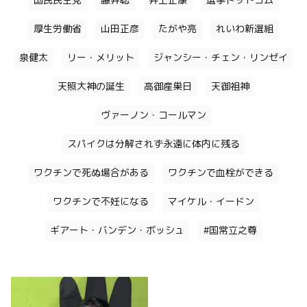
国民民主党
藤井聡
井上正康
選挙ドットコム
厚生労働省
山田正彦
たがや亮
れいわ新選組
泉健太
リー・メリット
ジャンシー・チェン・リンゼイ
天照大神の誕生
高御産巣日
天御祖神
ヴァーノン・コールマン
スパイクは分解されず永遠に体内に残る
ワクチンで死ぬ場合がある
ワクチンで血栓ができる
ワクチンで不妊になる
マイケル・イードン
ギアート・バンデン・ボッシュ
#国常立之尊