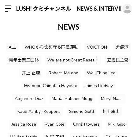
ロ
LUSH! クミチャンネル NEWS & INTERVIEW
NEWS
ALL
WHOから命を守る国民運動
VOICTION
犬飼淳
青年士業三団体
We are not Great Reset！
立憲民主党
井上 正康
Robert. Malone
Wai-Ching Lee
Historian Chinatsu Hayashi
James Lindsay
Alejandro Diaz
Maria. Hubmer-Mogg
Meryl Nass
Katie Ashby -Koppens
Simone Gold
村上康史
Jessica Rose
Ryan Cole
Chris Flowers
Miki Gibo