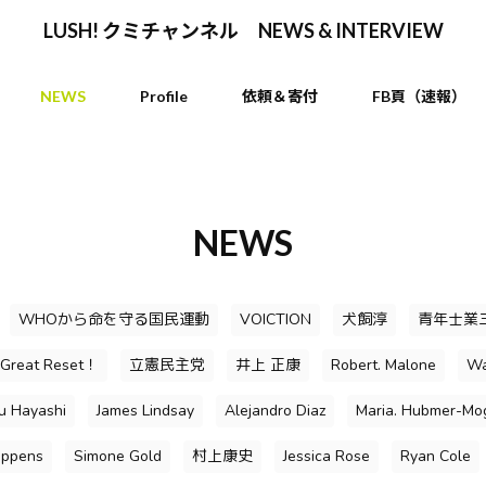
LUSH! クミチャンネル NEWS & INTERVIEW
NEWS
Profile
依頼＆寄付
FB頁（速報）
NEWS
WHOから命を守る国民運動
VOICTION
犬飼淳
青年士業
 Great Reset！
立憲民主党
井上 正康
Robert. Malone
Wa
su Hayashi
James Lindsay
Alejandro Diaz
Maria. Hubmer-Mo
oppens
Simone Gold
村上康史
Jessica Rose
Ryan Cole