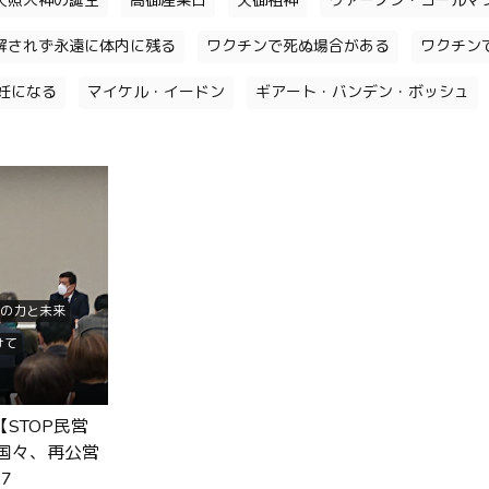
天照大神の誕生
高御産巣日
天御祖神
ヴァーノン・コールマ
解されず永遠に体内に残る
ワクチンで死ぬ場合がある
ワクチン
妊になる
マイケル・イードン
ギアート・バンデン・ボッシュ
の力と未来
けて
大波
STOP民営
夫？
の国々、再公営
ィ傘...
7