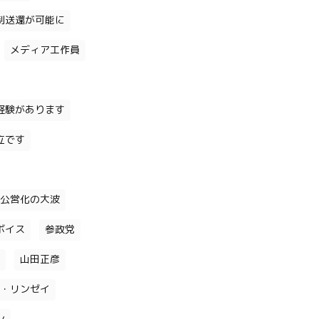
制送還が可能に
メディア工作員
経験があります
立です
公営化の大波
ボイス
参政党
山田正彦
・リンゼイ