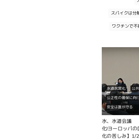
スパイクは分
ワクチンで不
水道民営化
公共
公正性の確保に向
安全は誰が守る
欧州は再公営化の
水、水道会議 【
そのコンサル大丈
化!ヨーロッパ
その企業はイルミナテ
化の苦しみ】1/2