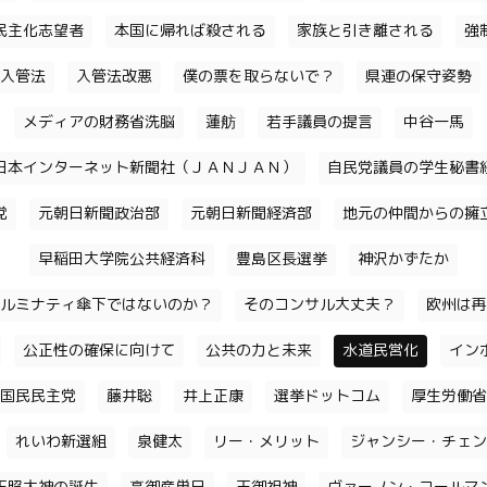
民主化志望者
本国に帰れば殺される
家族と引き離される
強
入管法
入管法改悪
僕の票を取らないで？
県連の保守姿勢
メディアの財務省洗脳
蓮舫
若手議員の提言
中谷一馬
日本インターネット新聞社（ＪＡＮＪＡＮ）
自民党議員の学生秘書
党
元朝日新聞政治部
元朝日新聞経済部
地元の仲間からの擁
早稲田大学院公共経済科
豊島区長選挙
神沢かずたか
ルミナティ傘下ではないのか？
そのコンサル大丈夫？
欧州は再
公正性の確保に向けて
公共の力と未来
水道民営化
イン
国民民主党
藤井聡
井上正康
選挙ドットコム
厚生労働省
れいわ新選組
泉健太
リー・メリット
ジャンシー・チェン