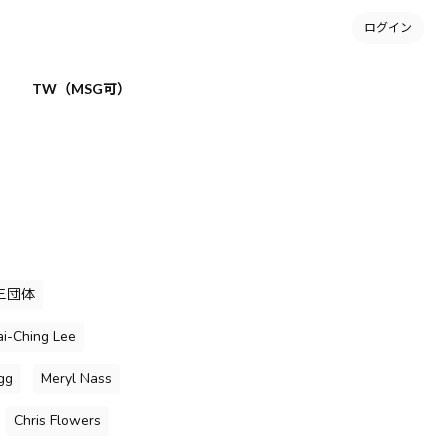
ログイン
TW（MSG可）
三団体
i-Ching Lee
gg
Meryl Nass
Chris Flowers