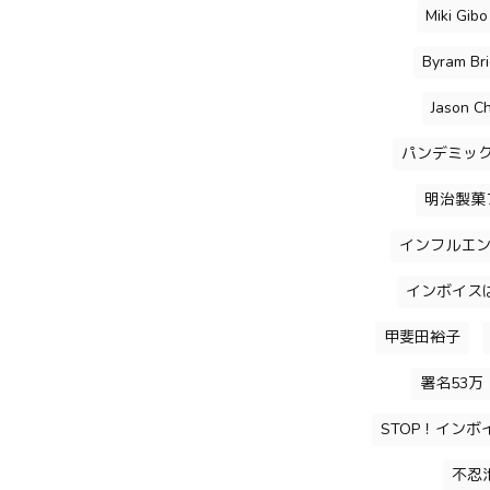
Miki Gibo
Byram Bri
Jason Ch
パンデミッ
明治製菓
インフルエ
インボイス
甲斐田裕子
署名53万
STOP！インボ
不忍