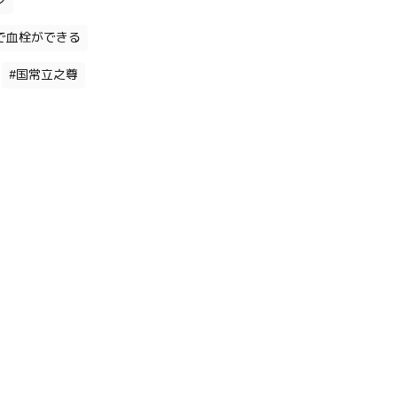
ン
で血栓ができる
#国常立之尊