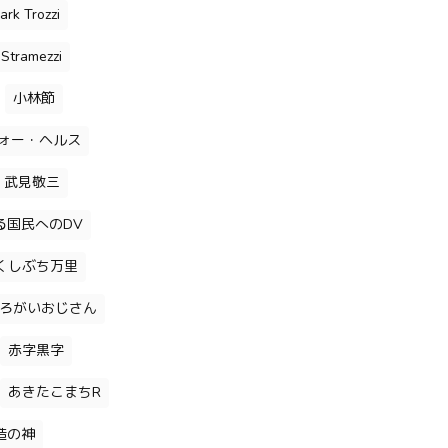
ark Trozzi
Stramezzi
小林節
ォー・ヘルス
武見敬三
る国民へのDV
くしぶち万里
ろがいおじさん
赤字黒字
あきたこまちR
造の神