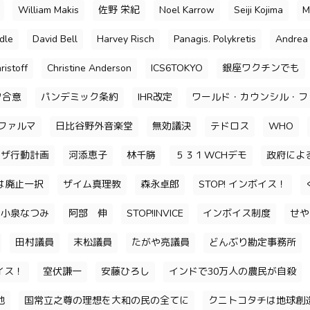
William Makis
佐野 栄紀
Noel Karrow
Seiji Kojima
M
dle
David Bell
Harvey Risch
Panagis. Polykretis
Andrea 
ristoff
Christine Anderson
ICS6TOKYO
銀座ワクチンでも
ク合意
パンデミック条約
IHR改定
ワールド・カウンシル・フ
ファルマ
日比谷野外音楽堂
無効議決
テドロス
WHO
ンザ行動計画
河添恵子
林千勝
５３１WCHデモ
政府によ
は廃止一択
ザイム真理教
森永卓郎
STOP! インボイス！
小泉なつみ
阿部 伸
STOP!INVICE
インボイス制度
せや
田村議員
末松議員
たがや亮議員
どんぶり勘定事務所
イス！
室伏謙一
安藤ひろし
インドで30万人の農民が自殺
池
国常立之尊の理想を大和の民の全てに
クニトコタチは地球創