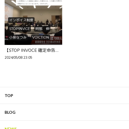
インボイス制度
STOP!INVICE
阿部 伸
小泉なつみ
VOICTION
甲斐田裕子
藤井聡
【STOP INVOCE 確定申告後アンケート調査結果発表そして議連＞省庁交渉】4/26
たがや亮
くしぶち万里
2024/05/08 23:05
犬飼淳
STOP! インボイス！
青年士業三団体
森永卓郎
ザイム真理教
インボイスは廃止一択
TOP
政府による国民へのDV
BLOG
NEWS