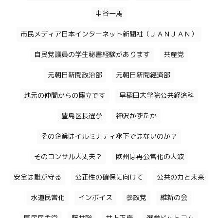
中谷一馬
市民メディア日本インターネット新聞社（ＪＡＮＪＡＮ）
自民党議員の学生秘書経験があります
共産党
元朝日新聞政治部
元朝日新聞経済部
地元の仲間からの擁立です
早稲田大学院公共経済科
豊島区長選挙
神沢かずたか
その企業はイルミナティ傘下ではないのか？
そのコンサル大丈夫？
欧州は再公営化の大波
安全は誰が守る
公正性の確保に向けて
公共の力と未来
水道民営化
インボイス
参政党
維新の会