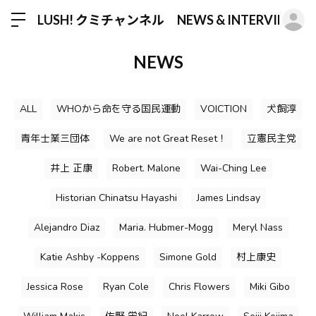
ロ
LUSH! クミチャンネル NEWS & INTERVIEW
NEWS
ALL
WHOから命を守る国民運動
VOICTION
犬飼淳
青年士業三団体
We are not Great Reset！
立憲民主党
井上 正康
Robert. Malone
Wai-Ching Lee
Historian Chinatsu Hayashi
James Lindsay
Alejandro Diaz
Maria. Hubmer-Mogg
Meryl Nass
Katie Ashby -Koppens
Simone Gold
村上康史
Jessica Rose
Ryan Cole
Chris Flowers
Miki Gibo