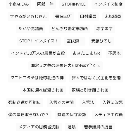
小泉なつみ
阿部 伸
STOP!INVICE
インボイス制度
せやろがいおじさん
署名53万
田村議員
末松議員
たがや亮議員
どんぶり勘定事務所
赤字黒字
STOP！インボイス！
室伏謙一
安藤ひろし
インドで30万人の農民が自殺
あきたこまちR
不忍池
国常立之尊の理想を大和の民の全てに
クニトコタチは地球創造の神
罪人ではなく民主化志望者
本国に帰れば殺される
家族と引き離される
強制送還が可能に
入管での拷問
入管法
入管法改悪
僕の票を取らないで？
県連の保守姿勢
メディア工作員
メディアの財務省洗脳
蓮舫
若手議員の提言