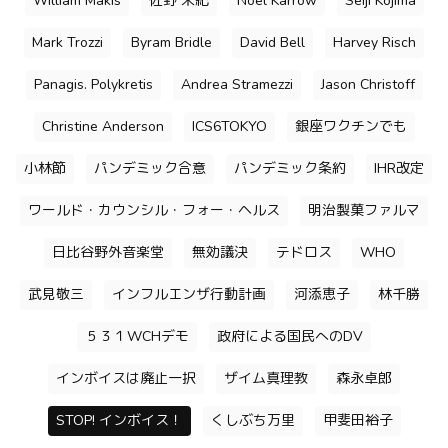
William Makis
佐野 栄紀
Noel Karrow
Seiji Kojima
Mark Trozzi
Byram Bridle
David Bell
Harvey Risch
Panagis. Polykretis
Andrea Stramezzi
Jason Christoff
Christine Anderson
ICS6TOKYO
銀座ワクチンでも
小林節
パンデミック合意
パンデミック条約
IHR改定
ワールド・カウンシル・フォー・ヘルス
明治製菓ファルマ
日比谷野外音楽堂
無効議決
テドロス
WHO
武見敬三
インフルエンザ行動計画
河添恵子
林千勝
５３１WCHデモ
政府による国民へのDV
インボイスは廃止一択
ザイム真理教
森永卓郎
STOP! インボイス！
くしぶち万里
甲斐田裕子