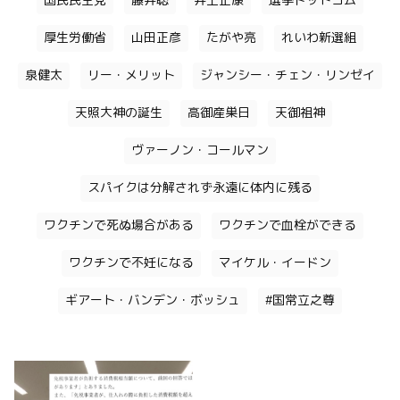
国民民主党
藤井聡
井上正康
選挙ドットコム
厚生労働省
山田正彦
たがや亮
れいわ新選組
泉健太
リー・メリット
ジャンシー・チェン・リンゼイ
天照大神の誕生
高御産巣日
天御祖神
ヴァーノン・コールマン
スパイクは分解されず永遠に体内に残る
ワクチンで死ぬ場合がある
ワクチンで血栓ができる
ワクチンで不妊になる
マイケル・イードン
ギアート・バンデン・ボッシュ
#国常立之尊