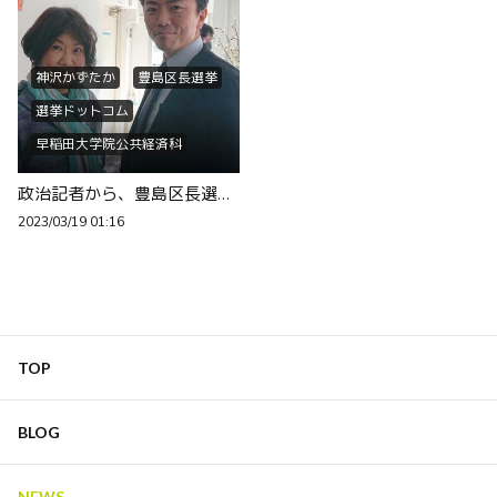
神沢かずたか
豊島区長選挙
選挙ドットコム
早稲田大学院公共経済科
地元の仲間からの擁立です
政治記者から、豊島区長選に挑戦します。元朝日新聞、好感度ナンバーワン、神澤和敬氏41歳！
元朝日新聞経済部
2023/03/19 01:16
元朝日新聞政治部
立憲民主党
国民民主党
維新の会
共産党
参政党
れいわ新選組
TOP
自民党議員の学生秘書経験...
市民メディア日本インター...
BLOG
NEWS