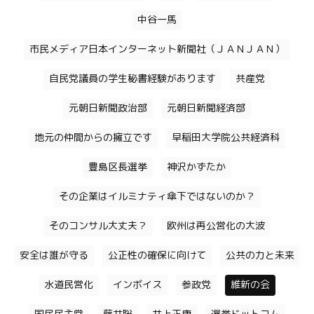
中谷一馬
市民メディア日本インターネット新聞社（ＪＡＮＪＡＮ）
自民党議員の学生秘書経験があります
共産党
元朝日新聞政治部
元朝日新聞経済部
地元の仲間からの擁立です
早稲田大学院公共経済科
豊島区長選挙
神沢かずたか
その企業はイルミナティ傘下ではないのか？
そのコンサル大丈夫？
欧州は再公営化の大波
安全は誰が守る
公正性の確保に向けて
公共の力と未来
水道民営化
インボイス
参政党
維新の会