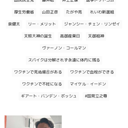
国民民主党
藤井聡
井上正康
選挙ドットコム
厚生労働省
山田正彦
たがや亮
れいわ新選組
泉健太
リー・メリット
ジャンシー・チェン・リンゼイ
天照大神の誕生
高御産巣日
天御祖神
ヴァーノン・コールマン
スパイクは分解されず永遠に体内に残る
ワクチンで死ぬ場合がある
ワクチンで血栓ができる
ワクチンで不妊になる
マイケル・イードン
ギアート・バンデン・ボッシュ
#国常立之尊