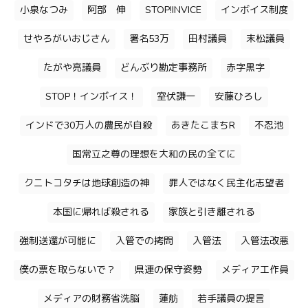
小泉なつみ
阿部 伸
STOP!INVICE
インボイス制度
せやろがいおじさん
署名53万
田村議員
末松議員
たがや亮議員
どんぶり勘定事務所
赤字黒字
STOP！インボイス！
室伏謙一
安藤ひろし
インドで30万人の農民が自殺
あきたこまちR
不忍池
国常立之尊の理想を大和の民の全てに
クニトコタチは地球創造の神
罪人ではなく民主化志望者
本国に帰れば殺される
家族と引き離される
強制送還が可能に
入管での拷問
入管法
入管法改悪
僕の票を取らないで？
県連の保守姿勢
メディア工作員
メディアの財務省洗脳
蓮舫
若手議員の提言