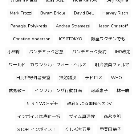
William Makis
佐野 栄紀
Noel Karrow
Seiji Kojima
Mark Trozzi
Byram Bridle
David Bell
Harvey Risch
Panagis. Polykretis
Andrea Stramezzi
Jason Christoff
Christine Anderson
ICS6TOKYO
銀座ワクチンでも
小林節
パンデミック合意
パンデミック条約
IHR改定
ワールド・カウンシル・フォー・ヘルス
明治製菓ファルマ
日比谷野外音楽堂
無効議決
テドロス
WHO
武見敬三
インフルエンザ行動計画
河添恵子
林千勝
５３１WCHデモ
政府による国民へのDV
インボイスは廃止一択
ザイム真理教
森永卓郎
STOP! インボイス！
くしぶち万里
甲斐田裕子