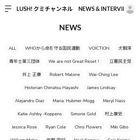
ロ
LUSH! クミチャンネル NEWS & INTERVIEW
NEWS
ALL
WHOから命を守る国民運動
VOICTION
犬飼淳
青年士業三団体
We are not Great Reset！
立憲民主党
井上 正康
Robert. Malone
Wai-Ching Lee
Historian Chinatsu Hayashi
James Lindsay
Alejandro Diaz
Maria. Hubmer-Mogg
Meryl Nass
Katie Ashby -Koppens
Simone Gold
村上康史
Jessica Rose
Ryan Cole
Chris Flowers
Miki Gibo