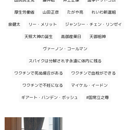
国民民主党
藤井聡
井上正康
選挙ドットコム
厚生労働省
山田正彦
たがや亮
れいわ新選組
泉健太
リー・メリット
ジャンシー・チェン・リンゼイ
天照大神の誕生
高御産巣日
天御祖神
ヴァーノン・コールマン
スパイクは分解されず永遠に体内に残る
ワクチンで死ぬ場合がある
ワクチンで血栓ができる
ワクチンで不妊になる
マイケル・イードン
ギアート・バンデン・ボッシュ
#国常立之尊