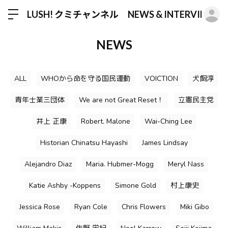
ロ
LUSH! クミチャンネル NEWS & INTERVIEW
NEWS
ALL
WHOから命を守る国民運動
VOICTION
犬飼淳
青年士業三団体
We are not Great Reset！
立憲民主党
井上 正康
Robert. Malone
Wai-Ching Lee
Historian Chinatsu Hayashi
James Lindsay
Alejandro Diaz
Maria. Hubmer-Mogg
Meryl Nass
Katie Ashby -Koppens
Simone Gold
村上康史
Jessica Rose
Ryan Cole
Chris Flowers
Miki Gibo