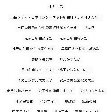
中谷一馬
市民メディア日本インターネット新聞社（ＪＡＮＪＡＮ）
自民党議員の学生秘書経験があります
共産党
元朝日新聞政治部
元朝日新聞経済部
地元の仲間からの擁立です
早稲田大学院公共経済科
豊島区長選挙
神沢かずたか
その企業はイルミナティ傘下ではないのか？
そのコンサル大丈夫？
欧州は再公営化の大波
安全は誰が守る
公正性の確保に向けて
公共の力と未来
水道民営化
インボイス
参政党
維新の会