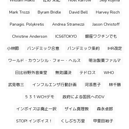
William Makis
佐野 栄紀
Noel Karrow
Seiji Kojima
Mark Trozzi
Byram Bridle
David Bell
Harvey Risch
Panagis. Polykretis
Andrea Stramezzi
Jason Christoff
Christine Anderson
ICS6TOKYO
銀座ワクチンでも
小林節
パンデミック合意
パンデミック条約
IHR改定
ワールド・カウンシル・フォー・ヘルス
明治製菓ファルマ
日比谷野外音楽堂
無効議決
テドロス
WHO
武見敬三
インフルエンザ行動計画
河添恵子
林千勝
５３１WCHデモ
政府による国民へのDV
インボイスは廃止一択
ザイム真理教
森永卓郎
STOP! インボイス！
くしぶち万里
甲斐田裕子