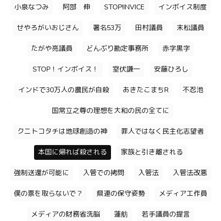
小泉なつみ
阿部 伸
STOP!INVICE
インボイス制度
せやろがいおじさん
署名53万
田村議員
末松議員
たがや亮議員
どんぶり勘定事務所
赤字黒字
STOP！インボイス！
室伏謙一
安藤ひろし
インドで30万人の農民が自殺
あきたこまちR
不忍池
国常立之尊の理想を大和の民の全てに
クニトコタチは地球創造の神
罪人ではなく民主化志望者
本国に帰れば殺される
家族と引き離される
強制送還が可能に
入管での拷問
入管法
入管法改悪
僕の票を取らないで？
県連の保守姿勢
メディア工作員
メディアの財務省洗脳
蓮舫
若手議員の提言