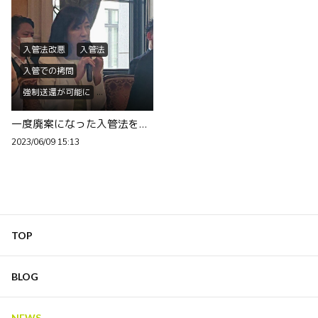
入管法改悪
入管法
入管での拷問
強制送還が可能に
家族と引き離される
一度廃案になった入管法を厚顔無恥にも可決、此処は日本でしょ？入管は別の国。
本国に帰れば殺される
2023/06/09 15:13
罪人ではなく民主化志望者
TOP
BLOG
NEWS