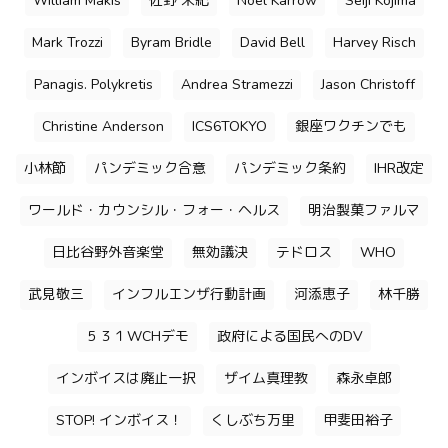
William Makis
佐野 栄紀
Noel Karrow
Seiji Kojima
Mark Trozzi
Byram Bridle
David Bell
Harvey Risch
Panagis. Polykretis
Andrea Stramezzi
Jason Christoff
Christine Anderson
ICS6TOKYO
銀座ワクチンでも
小林節
パンデミック合意
パンデミック条約
IHR改定
ワールド・カウンシル・フォー・ヘルス
明治製菓ファルマ
日比谷野外音楽堂
無効議決
テドロス
WHO
武見敬三
インフルエンザ行動計画
河添恵子
林千勝
５３１WCHデモ
政府による国民へのDV
インボイスは廃止一択
ザイム真理教
森永卓郎
STOP! インボイス！
くしぶち万里
甲斐田裕子