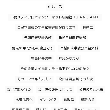
中谷一馬
市民メディア日本インターネット新聞社（ＪＡＮＪＡＮ）
自民党議員の学生秘書経験があります
共産党
元朝日新聞政治部
元朝日新聞経済部
地元の仲間からの擁立です
早稲田大学院公共経済科
豊島区長選挙
神沢かずたか
その企業はイルミナティ傘下ではないのか？
そのコンサル大丈夫？
欧州は再公営化の大波
安全は誰が守る
公正性の確保に向けて
公共の力と未来
水道民営化
インボイス
参政党
維新の会