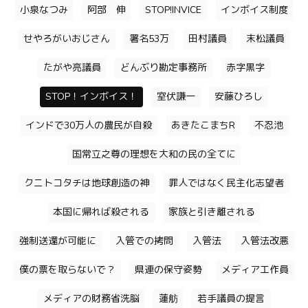
小泉なつみ
阿部 伸
STOP!INVICE
インボイス制度
せやろがいおじさん
署名53万
田村議員
末松議員
たがや亮議員
どんぶり勘定事務所
赤字黒字
STOP！インボイス！
室伏謙一
安藤ひろし
インドで30万人の農民が自殺
あきたこまちR
不忍池
国常立之尊の理想を大和の民の全てに
クニトコタチは地球創造の神
罪人ではなく民主化志望者
本国に帰れば殺される
家族と引き離される
強制送還が可能に
入管での拷問
入管法
入管法改悪
僕の票を取らないで？
県連の保守姿勢
メディア工作員
メディアの財務省洗脳
蓮舫
若手議員の提言