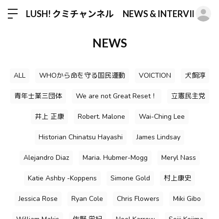
ロ
LUSH! クミチャンネル NEWS & INTERVIEW
NEWS
ALL
WHOから命を守る国民運動
VOICTION
犬飼淳
青年士業三団体
We are not Great Reset！
立憲民主党
井上 正康
Robert. Malone
Wai-Ching Lee
Historian Chinatsu Hayashi
James Lindsay
Alejandro Diaz
Maria. Hubmer-Mogg
Meryl Nass
Katie Ashby -Koppens
Simone Gold
村上康史
Jessica Rose
Ryan Cole
Chris Flowers
Miki Gibo