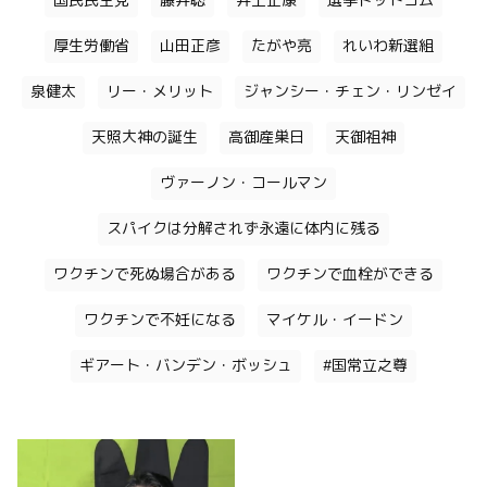
国民民主党
藤井聡
井上正康
選挙ドットコム
厚生労働省
山田正彦
たがや亮
れいわ新選組
泉健太
リー・メリット
ジャンシー・チェン・リンゼイ
天照大神の誕生
高御産巣日
天御祖神
ヴァーノン・コールマン
スパイクは分解されず永遠に体内に残る
ワクチンで死ぬ場合がある
ワクチンで血栓ができる
ワクチンで不妊になる
マイケル・イードン
ギアート・バンデン・ボッシュ
#国常立之尊