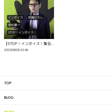
インボイス
安藤ひろし
室伏謙一
STOP！インボイス！
赤字黒字
【STOP！インボイス！集会＠首相官邸前】9/25ー
どんぶり勘定事務所
2023/09/28 20:46
たがや亮議員
末松議員
田村議員
We are not G...
署名53万
青年士業三団体
犬飼淳
せやろがいおじさん
TOP
VOICTION
BLOG
NEWS