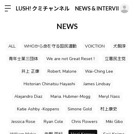
ロ
LUSH! クミチャンネル NEWS & INTERVIEW
NEWS
ALL
WHOから命を守る国民運動
VOICTION
犬飼淳
青年士業三団体
We are not Great Reset！
立憲民主党
井上 正康
Robert. Malone
Wai-Ching Lee
Historian Chinatsu Hayashi
James Lindsay
Alejandro Diaz
Maria. Hubmer-Mogg
Meryl Nass
Katie Ashby -Koppens
Simone Gold
村上康史
Jessica Rose
Ryan Cole
Chris Flowers
Miki Gibo