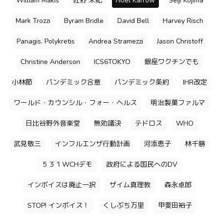
William Makis
佐野 栄紀
Noel Karrow
Seiji Kojima
Mark Trozzi
Byram Bridle
David Bell
Harvey Risch
Panagis. Polykretis
Andrea Stramezzi
Jason Christoff
Christine Anderson
ICS6TOKYO
銀座ワクチンでも
小林節
パンデミック合意
パンデミック条約
IHR改定
ワールド・カウンシル・フォー・ヘルス
明治製菓ファルマ
日比谷野外音楽堂
無効議決
テドロス
WHO
武見敬三
インフルエンザ行動計画
河添恵子
林千勝
５３１WCHデモ
政府による国民へのDV
インボイスは廃止一択
ザイム真理教
森永卓郎
STOP! インボイス！
くしぶち万里
甲斐田裕子