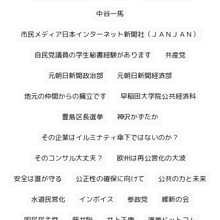
中谷一馬
市民メディア日本インターネット新聞社（ＪＡＮＪＡＮ）
自民党議員の学生秘書経験があります
共産党
元朝日新聞政治部
元朝日新聞経済部
地元の仲間からの擁立です
早稲田大学院公共経済科
豊島区長選挙
神沢かずたか
その企業はイルミナティ傘下ではないのか？
そのコンサル大丈夫？
欧州は再公営化の大波
安全は誰が守る
公正性の確保に向けて
公共の力と未来
水道民営化
インボイス
参政党
維新の会