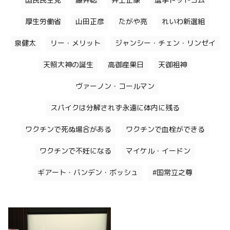
国民民主党
藤井聡
井上正康
選挙ドットコム
厚生労働省
山田正彦
たがや亮
れいわ新選組
泉健太
リー・メリット
ジャンシー・チェン・リンゼイ
天照大神の誕生
高御産巣日
天御祖神
ヴァーノン・コールマン
スパイクは分解されず永遠に体内に残る
ワクチンで死ぬ場合がある
ワクチンで血栓ができる
ワクチンで不妊になる
マイケル・イードン
ギアート・バンデン・ボッシュ
#国常立之尊