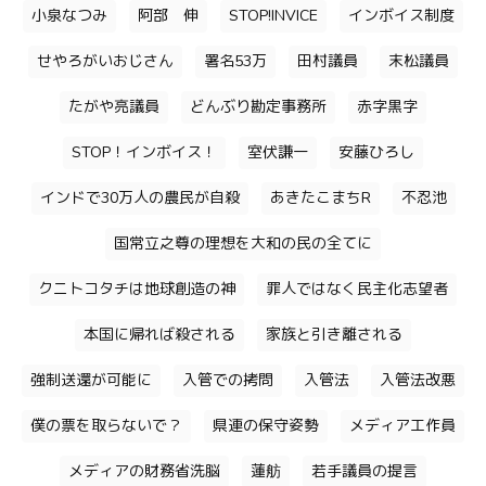
小泉なつみ
阿部 伸
STOP!INVICE
インボイス制度
せやろがいおじさん
署名53万
田村議員
末松議員
たがや亮議員
どんぶり勘定事務所
赤字黒字
STOP！インボイス！
室伏謙一
安藤ひろし
インドで30万人の農民が自殺
あきたこまちR
不忍池
国常立之尊の理想を大和の民の全てに
クニトコタチは地球創造の神
罪人ではなく民主化志望者
本国に帰れば殺される
家族と引き離される
強制送還が可能に
入管での拷問
入管法
入管法改悪
僕の票を取らないで？
県連の保守姿勢
メディア工作員
メディアの財務省洗脳
蓮舫
若手議員の提言