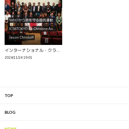
WHOから命を守る国民運動
ICS6TOKYO
Christine An...
Jason Christoff
Andrea Stram...
インターナショナル・クライシス(コビッド)サミットの、内容はあまり伝えられてい無かったですよね！？
Panagis. Pol...
2024/11/24 19:01
Harvey Risch
David Bell
Byram Bridle
Mark Trozzi
Seiji Kojima
Noel Karrow
佐野 栄紀
William Makis
TOP
Miki Gibo
Chris Flowers
Ryan Cole
Jessica Rose
BLOG
村上康史
Simone Gold
Katie Ashby ...
Meryl Nass
NEWS