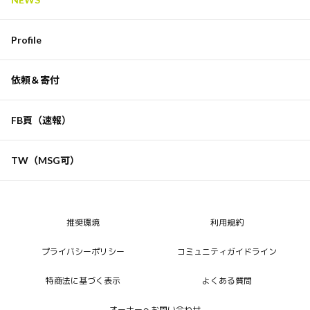
Maria. Hubme...
Alejandro Diaz
Profile
James Lindsay
Historian Ch...
依頼＆寄付
Wai-Ching Lee
Robert. Malone
井上 正康
FB頁（速報）
TW（MSG可）
推奨環境
利用規約
プライバシーポリシー
コミュニティガイドライン
特商法に基づく表示
よくある質問