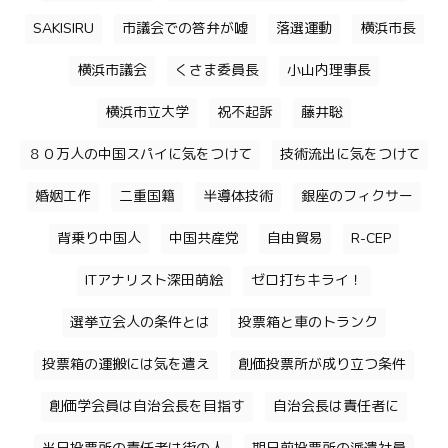
SAKISIRU
市議会での答弁が嘘
落選運動
横浜市長
横浜市議会
くさま委員長
小山内理事長
横浜市立大学
祝不起訴
藤井聡
８０万人の中国スパイに気をつけて
技術流出に気をつけて
婚姻工作
二重国籍
半導体技術
銀座のフィクサー
背乗り中国人
中国共産党
自由貿易
R-CEP
ITアナリスト深田萌絵
ゼロ打ちキライ！
選挙立会人の条件とは
投票箱と車のトランク
投票箱の運搬には気を遣え
創価投票所が成り立つ条件
創価学会員は自治会長を目指す
自治会長は責任者に