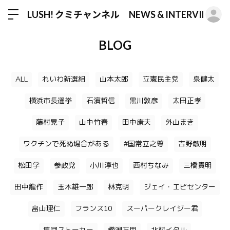
ロ
LUSH! クミチャンネル NEWS & INTERVIEW
BLOG
ALL
れいわ新選組
山本太郎
立憲民主党
泉健太
横浜市長選挙
石濱哲信
黒川敦彦
太田正孝
藤村晃子
山中竹春
田中康夫
外山まき
ワクチンで死ぬ場合がある
#国常立之尊
吉野敏明
松田学
参政党
小川淳也
西村ちなみ
三橋貴明
田中龍作
玉木雄一郎
林克明
ジェイ・エピセンター
畠山理仁
フランス10
スーパークレイジー君