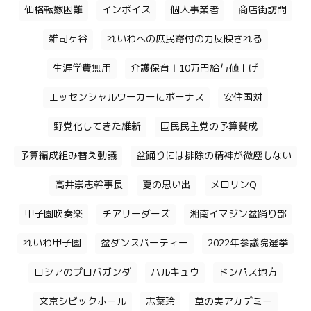
価格転嫁困難
インボイス
個人事業者
商店街訪問
雑司ヶ谷
れいわへの庶民寄付の力反映される
生涯学費無用
介護保育士10万円給与値上げ
エッセンシャルワーカーにボーナス
安住国対
野党化してきた維新
国民民主党の予算賛成
予算編成組み替え動議
盆踊りには排除の精神が微塵もない
高井崇志幹事長
夏の思い出
メロリンQ
甲子園吹奏楽
チアリーダーズ
湘南イマジン盆踊り部
れいわ甲子園
盆ダンスパーティー
2022年参議院選挙
ロシアのプロバガンダ
ハルキュウ
ドンパス地方
文京シビックホール
志葉玲
草の実アカデミー