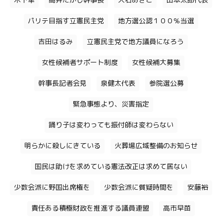
木下隼
高井たかし幹事長
大石あきこ
山本太郎代表
パリテ目指す立憲民主党
地方選公認１００％当選
吉田はるみ
立憲民主党で地方議員になろう
女性候補者サポート制度
女性候補大募集
幹事長記者会見
泉健太代表
参院選公募
緊急事態より、災害指定
踊り子は変わっても振付師は変わらない
明らかに殺しにきている
火葬場広域整備のお知らせ
国民は助けを求めている憲法改正は求めて居ない
少数会派に野国出席権を
少数会派に質疑時間を
安藤裕
責任ある積極財政を推進する議員連盟
高市早苗