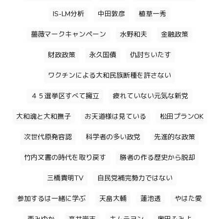
IS-LM分析
中田敦彦
植草一秀
薔薇マークキャンペーン
水野和夫
金融政策
財政政策
永久国債
仇討ちいたす
ワクチンによる大和民族断種を許さない
４５選挙区すべて擁立
疲れていない元気な新党
大和魂と大和撫子
お天道様は見ている
松田プランOK
次世代原発容認
科学者の多い政党
先進的な政策
竹内文書の時代を取り戻す
勝者の作る歴史から脱却
三橋貴明TV
自民党補完勢力ではない
参加するは一緒に学ぶ
天畠大輔
蓮池透
やはた愛