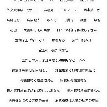
自分の国は自分で守ってね
国会無視
強行決議
外交政策は十分か？
馬毛島
日米２＋２
西中誠一郎
宮崎信行
宮原健太
妙本寺
円覚寺
鎌倉
帰省
初詣
犬養毅内閣の実績
日本の財務は破綻しません
金利は上げないで！
積極財政
長谷川羽衣子
全国の市長が大集合
国からの支出は迂回せず効果的なところへ
給食は無償化を目指そう
地産地消で好循環が顕在化
有機食材で地産地消を
給食に有機食材を
輸入食材業者は政府政党に交渉をを
輸入食材業者は警戒を
消費税を収めるのは事業者
消費税は仕入額の増大の原因