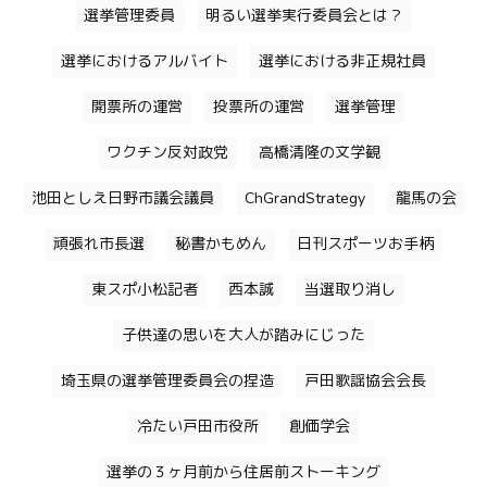
選挙管理委員
明るい選挙実行委員会とは？
選挙におけるアルバイト
選挙における非正規社員
開票所の運営
投票所の運営
選挙管理
ワクチン反対政党
高橋清隆の文学観
池田としえ日野市議会議員
ChGrandStrategy
龍馬の会
頑張れ市長選
秘書かもめん
日刊スポーツお手柄
東スポ小松記者
西本誠
当選取り消し
子供達の思いを大人が踏みにじった
埼玉県の選挙管理委員会の捏造
戸田歌謡協会会長
冷たい戸田市役所
創価学会
選挙の３ヶ月前から住居前ストーキング