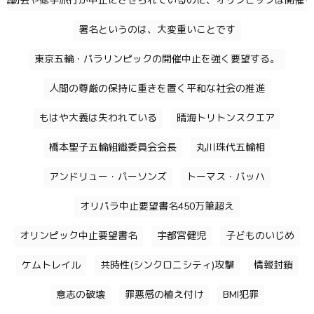
運動会や修学旅行が中止にさせられているのに、オリンピックは開催す
署名というのは、大変重いことです
東京五輪・パラリンピックの開催中止を強く要望する。
人間の尊厳の保持に重きを置く平和な社会の推進
もはや大義は失われている
晴海トリトンスクエア
橋本聖子五輪組織委員会会長
丸川珠代五輪相
アンドリュー・パーソンズ
トーマス・バッハ
オリパラ中止要望書名450万筆超え
オリンピック中止要望書名
宇都宮健児
子どものいじめ
ケムトレイル
共時性(シンクロニシティ)攻撃
情報封鎖
意志の破壊
罪悪感の植え付け
BMI犯罪