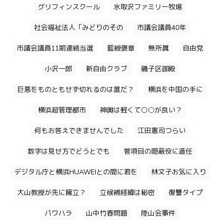
グリフィンスクール
氷取沢ファミリー牧場
社会福祉法人「みどりのその
市議会議員40年
市議会議員11期連続当選
藍綬褒章
無所属
自由党
小沢一郎
新自由クラブ
磯子区御殿
巨悪をものともせず切れるのは誰だ？
横浜を中国の手に
横浜超管理都市
神輿は軽くて○○が良い？
何もお答えできませんでした
江田憲司つらい
数字は見せ方でどうとでも
菅項目の隠蔽役に適任
デジタル庁と横浜HUAWEIとの間に君を
林文子お気に入り
大山教授が先に擁立？
立候補経緯は秘密
復讐タイプ
パワハラ
山中竹春問題
陸山会事件