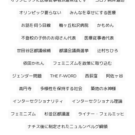
オリンピックに医療従事者派遣無理です
コロナ病床逼迫
オリンピック要らない
みんなを幸せにする医療
お話を伺う目線
梅ヶ丘松沢病院
かもめん
不登校の子供のお母さん代表
医療従事者代表
世田谷区都議候補
都議会議員選挙
辻村ちひろ
依田かれん
フェミニズムを政策に取り込む
ジェンダー問題
THE F-WORD
西荻窪
阿佐ヶ谷
高円寺
多様性を保持する社会
築地の水神様
インターセクショナリティ
インターセクショナル理論
フェミニズム
杉並区都議選
ライナー・フェルミッヒ
ナチス後に制定されたニュルンベルグ綱領