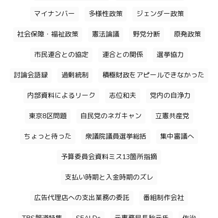
マイナンバー
多様性政策
ジェンダー政策
社会保障・福祉政策
憲法論議
野党分断
原発政策
市民連合との協定
連合との関係
選挙協力
討論会語録
過剰統制
積極財政をアピールできなかった
内部資料によるリーク
志位和夫
党内の自浄力
東京8区問題
自民党のネガキャン
立憲共産党
ちょっと待った
衆議院議員選挙総括
集中審議へ
予算委員会資料ミス13箇所指摘
支払い時期と入金時期のズレ
広告代理店への支出業務の委託
番組制作会社