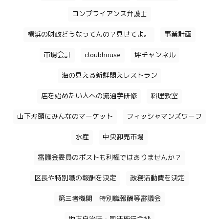
コンプライアンス弁護士
横浜の財政どうなってんの？見せてよ。
事業計画
市場会計
cloubhouse
坪チャンネル
海の見える新鮮悶えレストラン
店を始めたい人への流通学研修
料理教室
山下埠頭にみんなのマーケット
フィッシャマンズワーフ
水産
中央卸売市場
審議会委員のポストも利権ではありませんか？
区長や特別職の報酬を決定
政務活動費を決定
第三者機関 特別職報酬等審議会