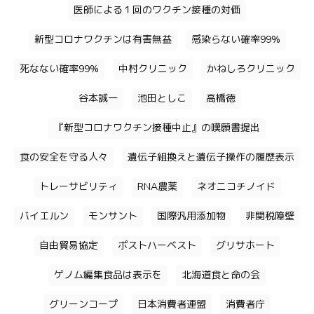
医師による１回のワクチン接種の対価
新型コロナワクチンは有害無益
感染らない確率99%
死なない確率99%
中村クリニック
かねしろクリニック
谷本誠一
池田としこ
高橋徳
『新型コロナワクチン接種中止』の嘆願書提出
食の安全を守る人々
遺伝子組換えと遺伝子操作の履歴表示
トレーサビリティ
RNA農薬
ネオニコチノイド
バイエルン
モンサント
国際汎用添加物
非関税障壁
自由貿易協定
ポストハーベスト
グリサホート
ゲノム編集食品は表示を
北海道食と命の会
グリーンコープ
日本消費者連盟
消費者庁