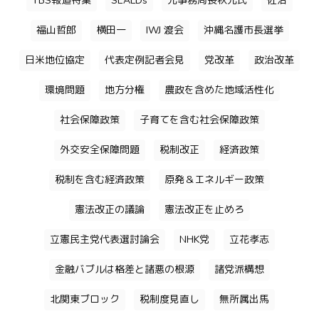
TBS報道特集
SEALDs
元事務局長秋元氏
佐治
福山哲郎
横田一
IWJ 渡会
沖縄名護市長選挙
日米地位協定
代表定例記者会見
党改革
政治改革
環境問題
地方分権
農政を含めた地域活性化
社会保障政策
子育てを含む社会保障政策
外交安全保障問題
税制改正
経済政策
税制を含む経済政策
原発＆エネルギー政策
憲法改正の議論
憲法改正を止めろ
立憲民主党代表選討論会
NHK党
立花孝志
金融バブルは格差と諸悪の根源
諸党派構想
北関東ブロック
税制度見直し
無所属出馬