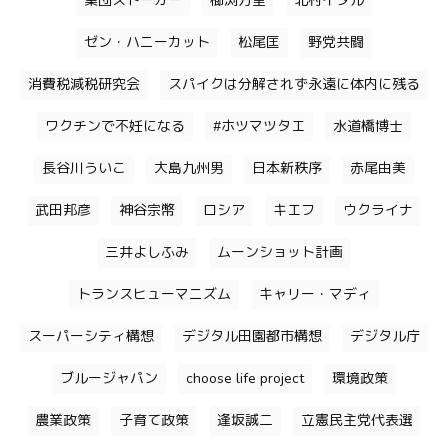
集団ストーカー
櫛渕万里
北村イタル
ゼン・ハニーカット
松尾匡
野党共闘
消費税減税研究会
スパイクは分解されず永遠に体内に残る
ワクチンで不妊になる
#ホツマツタエ
水道橋博士
長谷川ういこ
大島九州男
日本新秩序
赤尾由美
武田邦彦
神谷宗幣
ロシア
キエフ
ウクライナ
三井よしふみ
ムーンショット計画
トランスヒューマニズム
キャリー・マディ
スーパーシティ構想
デジタル田園都市構想
デジタル庁
ブルージャパン
choose life project
環境政策
農業政策
子育て政策
逢坂誠二
立憲民主党代表選