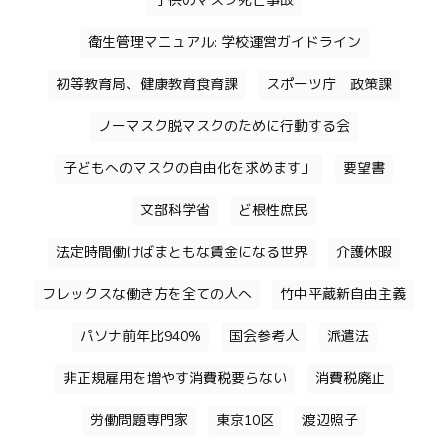
子供のマスク死亡事故
衛生管理マニュアル: 学校運営ガイドライン
初等教育局、健康教育食育課
スポーツ庁 政策課
ノーマスク脱マスクのために行動する会
子どもへのマスクの自由化を求めます」
要望書
文部科学省
ど根性庶民
法定時間働けばまともな賃金になる世界
介護休暇
フレックスな働き方を全ての人へ
竹中平蔵新自由主義
パソナ前年比940%
国会参考人
派遣法
非正規雇用を増やす消費税要らない
消費税廃止
労働問題専門家
東京10区
渡辺照子