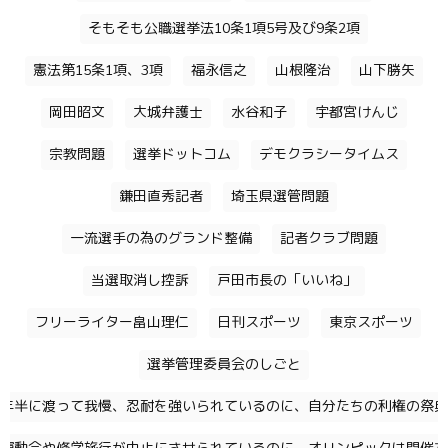
そもそも公職選挙法10条1項5号及び9条2項
憲法第15条1項、3項
福永信之
山根隆治
山下勝矢
岡田昭文
大城弁護士
水谷和子
宇都宮けんじ
宗教問題
選挙ドットコム
デモクラシータイムス
鎌田直秀記者
埼玉県選管問題
一流選手の為のグランド整備
記者クラブ問題
当選取消し控訴
戸田市長の「いいね」
フリーライター畠山理仁
日刊スポーツ
東京スポーツ
選挙管理委員会のしごと
年半に渡って我慢、忍耐を強いられているのに、自分たちの利権の祭典