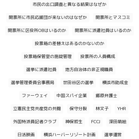
市民の出口調査と異なる結果はなぜか
開票所に市民応援団が来ないのはなぜか
開票所とマスコミ
開票所に区役所OBはいるのか
開票所に派遣社員はいるのか
投票箱の差替えはあるのかないのか
投票箱保管室の施錠管理
投票所の人員構成
選挙に派遣社員
地方自治体の非正規職員
選挙管理委員会事務局
世田谷区の選挙
横浜市助成金
ファーウェイ
中国スパイ企業
郷原弁護士
立憲民主党共産党の共闘
保守分裂
林文子
YHR
外国特派員記者クラブ
神保哲生
FCCJ
深田萌絵
日活映画
横浜ハーバーリゾート計画
選挙運営