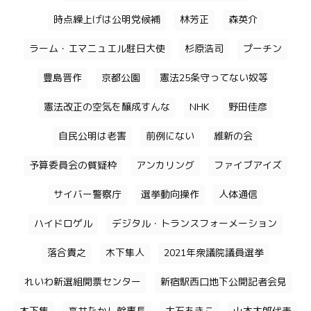
時点繰上げは公明党候補
林芳正
森英介
ラーム・エマニュエル駐日大使
杉原浩司
プーチン
豊島晋作
京都公園
憲法25条守ってない奴等
憲法改正の空気を醸成すんな
NHK
野田佳彦
自民公明は老害
前例にない
維新の会
予算委員会の質疑枠
アンカリング
ファイブアイズ
サイバー警察庁
選挙動向操作
人体通信
ハイドロゲル
デジタル・トランスフォーメーション
落合貴之
木下隼人
2021年衆議院議員選挙
れいわ新選組開票センター
新宿駅西口地下公開記者会見