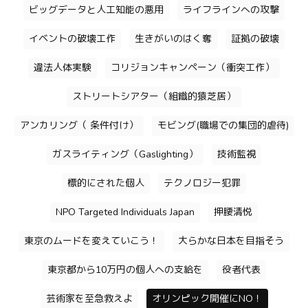
ビッグデータと人工知能の悪用
ライフラインへの攻撃
イベントの破壊工作
生きがいのはく奪
証拠の破壊
違法人体実験
コリジョンキャンペーン（衝突工作）
ストリートシアター（組織的猿芝居）
アンカリング（ 条件付け）
モビング(職場での集団的虐待)
ガスライティング（Gaslighting）
技術監視
標的にされた個人
テクノロジー犯罪
NPO Targeted Individuals Japan
押腰清悦
東京のムードを変えていこう！
大らかな日本を目指そう
東京都から10万円の個人への支給を
役者代表
芸術家を至急救えよ
オリンピック開催にNO！