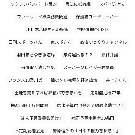
ワクチンパスポート反対
憲法に抵抗権
スパイ防止法
ファーウェイ横浜誘致問題
保護猫ユーチューバー
小此木八郎さんの後釜
衆院選神奈川3区
日刊スポーツさん
東スポさん
政治ゆっくりチャンネル
羽田まさゆき報道局
衆院選出るの？
最終弁論
当選取り消し控訴
スーパークレイジー君議員
フランス10及川氏
隙のない完璧な経済政策
井上さくら
土地を売却すれば給食ができるかも
定期借地権77年
横浜市旧市庁舎問題
はよ予算付け替えて財政出動せい！
はよ予算委員会開け！
補正予算余剰金30兆円
不定期記者会見
郷原信郎の「日本の権力を斬る！」