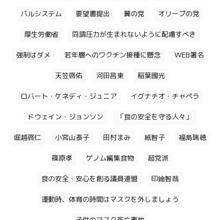
パルシステム
要望書提出
翼の党
オリーブの党
厚生労働省
同調圧力が生まれないように配慮すべき
強制はダメ
若年層へのワクチン接種に懸念
WEB署名
天笠啓佑
河田昌東
稲葉國光
ロバート・ケネディ・ジュニア
イグナチオ・チャペラ
ドウェイン・ジョンソン
「食の安全を守る人々」
堀越啓仁
小宮山泰子
田村まみ
紙智子
福島瑞穂
篠原孝
ゲノム編集食物
超党派
食の安全・安心を創る議員連盟
印鑰智哉
運動時、体育の時間はマスクを外しましょう