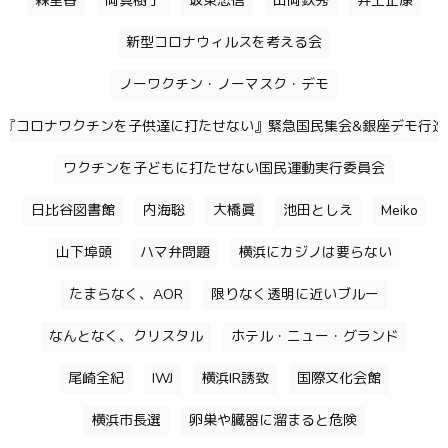
森里香
岡真樹子
坂東忠信
山岡鉄秀
井上正康
新型コロナウィルスを考える会
ノーワクチン・ノーマスク・デモ
『コロナワクチンを子供達に打たせない』緊急国民集会&銀座デモ行進
ワクチンを子どもに打たせない国民運動実行委員会
日比谷図書館
内海聡
大橋眞
池田としえ
Meiko
山下埠頭
ハマ弁問題
横浜にカジノは要らない
たまらなく、AOR
限りなく透明に近いブルー
なんとなく、クリスタル
ホテル・ニュー・グランド
尾崎全紀
IWJ
横浜IR誘致
国際文化会館
横浜市長選
卵巣や臓器に溜まると危険