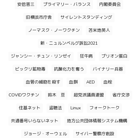
安倍晋三
プライマリー・バランス
内閣委員会
旧横浜市庁舎
サイレントスタンディング
ノーマスク・ノーワクチン
苫米地英人
新・ニュルンベルグ訴訟2021
ジャンシー・チュン・リンゼイ
狂牛病
プリオン蛋白
ビックリ鉱物毒
抗酸化力を奪う
バイナリー兵器
血管の細胞を殺す
血餅
AED
血栓
COVIDワクチン
鈴木 亘
超党派議員連盟
省庁交渉
住基ネット
盗聴法
Linux
フォークトーク
共通番号いらないネット
地方公共団体情報システム機構
ジョージ・オーウェル
サイバー警察庁創設