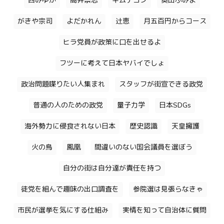
西みゆか
高井崇志
キムテヨン
奥田ふみよ
がきや宗司
よだかれん
辻恵
月五百円からコース
ヒラ党員が政策に口を出せるよ
フツーに考えて日本ヤバイでしょ
政治問題喋りたい人集まれ
スタッフが街宣できる政党
普通の人のための政党
量子力学
日本SDGs
海外勢力に侵食されない日本
歴史認識
天皇擁護
火の鳥
鳳凰
間違いのない国会議員を選ぼう
自分の街は自分達が責任を持つ
徒党を組んで趣味の出口調査を
参院選は見張らなきゃ
市民が選挙を気にする仕組み
実情を知って自治体に質問