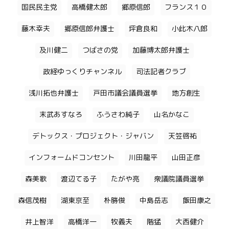
国民民主党
高橋健太郎
郷原信郎
フランス１０
藤木幸夫
郷原信郎弁護士
坪倉良和
小此木八郎
及川健二
つばさの党
加藤博太郎弁護士
政経ゆっくりチャンネル
司法記者クラブ
浅川拓也弁護士
戸田市議会議員選挙
地方創生
末武あすなろ
ふうさわ純子
山名かなこ
デトックス・プロジェクト・ジャバン
天笠啓祐
インフォームドコンセント
川田龍平
山田正彦
森美歌
渡辺てる子
たがや亮
衆議院議員選挙
森信茂樹
湖東京至
朴勝俊
中島岳志
飯田康之
井上智洋
高橋洋一
牧義夫
階猛
大西健介