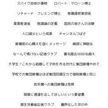
スパイク自体が毒物
ロバート・マローン博士
リチャード・フレミング博士
菅義偉営業部長
薬害推進省
陰謀論の定義
国民の皆さんの治験
人口減少という成果
チャンネルつばさ
接種前の心構えを説くメッセージ
細部に神宿る
なーんて情けない記者クラブ
署名提出5000名越え
大学生？これから結婚して子供を作る世代に集団接種やめて
学校での集団接種はほぼ集団同調圧力で強制接種と同じ
若年層への集団接種は危険
現場に通達を出してほしいという要望書
厚生労働省記者クラブ
魔界化した世の中