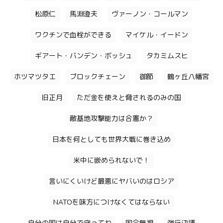
松原仁
馬淵澄夫
ヴァーノン・コールマン
ワクチンで血栓ができる
マイケル・イードン
ギアート・バンデン・ボッシュ
タカミムスヒ
ホツマツタエ
ブロックチェーン
御節
鶴ヶ丘八幡宮
旧正月
ただ金を使えと脅されるのみの国
敵基地攻撃能力は合憲か？
日本を何としても世界大戦に巻き込め
米中に嵌められないで！
言いにくいけど最悪にヤバいのはロシア
NATOを味方につけなくてはならない