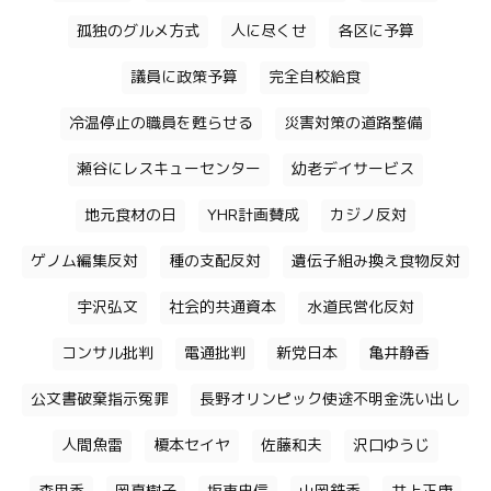
孤独のグルメ方式
人に尽くせ
各区に予算
議員に政策予算
完全自校給食
冷温停止の職員を甦らせる
災害対策の道路整備
瀬谷にレスキューセンター
幼老デイサービス
地元食材の日
YHR計画賛成
カジノ反対
ゲノム編集反対
種の支配反対
遺伝子組み換え食物反対
宇沢弘文
社会的共通資本
水道民営化反対
コンサル批判
電通批判
新党日本
亀井静香
公文書破棄指示冤罪
長野オリンピック使途不明金洗い出し
人間魚雷
榎本セイヤ
佐藤和夫
沢口ゆうじ