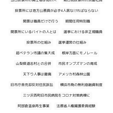
当日投票所の責任者は街の人
期日前投票所の派遣社員
投票所には地方公務員が必ず4人居なければならない
開票は職員だけで行う
期間任用特別職
開票所にいるバイトの人とは
選挙における非正規職員
投票所の仕組み
選挙運営の仕組み
超ベテラン市議の集大成
根岸方面にモノレール
山梨県道志村との合併
市民オンブズマンの育成
天下り人事は撤廃
アメリカ村森林公園
旧市庁舎売却反対住民訴訟
横浜市発の無利息融資制度
三ツ沢西町旧市民病院をコロナ対策病棟に
阿部倉温泉再生事業
法務省人権擁護委員経験