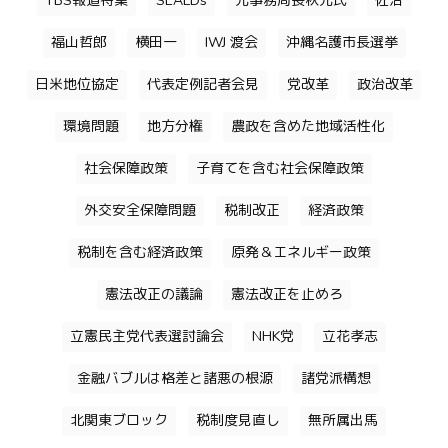
TBS報道特集
SEALDs
元事務局長秋元氏
佐治
福山哲郎
横田一
IWJ 渡会
沖縄名護市長選挙
日米地位協定
代表定例記者会見
党改革
政治改革
環境問題
地方分権
農政を含めた地域活性化
社会保障政策
子育てを含む社会保障政策
外交安全保障問題
税制改正
経済政策
税制を含む経済政策
原発＆エネルギー政策
憲法改正の議論
憲法改正を止めろ
立憲民主党代表選討論会
NHK党
立花孝志
金融バブルは格差と諸悪の根源
諸党派構想
北関東ブロック
税制度見直し
無所属出馬