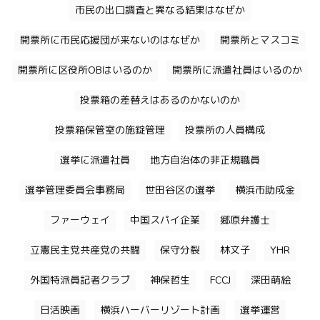
市民の出口調査と異なる結果はなぜか
開票所に市民応援団が来ないのはなぜか
開票所とマスコミ
開票所に区役所OBはいるのか
開票所に派遣社員はいるのか
投票箱の差替えはあるのかないのか
投票箱保管室の施錠管理
投票所の人員構成
選挙に派遣社員
地方自治体の非正規職員
選挙管理委員会事務局
世田谷区の選挙
横浜市助成金
ファーウェイ
中国スパイ企業
郷原弁護士
立憲民主党共産党の共闘
保守分裂
林文子
YHR
外国特派員記者クラブ
神保哲生
FCCJ
深田萌絵
日活映画
横浜ハーバーリゾート計画
選挙運営