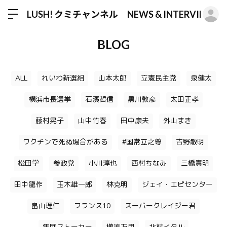
ロ
LUSH! クミチャンネル NEWS & INTERVIEW
BLOG
ALL
れいわ新選組
山本太郎
立憲民主党
泉健太
横浜市長選挙
石濱哲信
黒川敦彦
太田正孝
藤村晃子
山中竹春
田中康夫
外山まき
ワクチンで死ぬ場合がある
#国常立之尊
吉野敏明
松田学
参政党
小川淳也
西村ちなみ
三橋貴明
田中龍作
玉木雄一郎
林克明
ジェイ・エピセンター
畠山理仁
フランス10
スーパークレイジー君