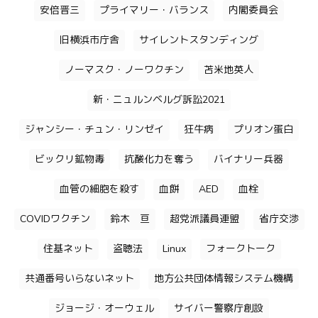
安倍晋三
プライマリー・バランス
内閣委員会
旧横浜市庁舎
サイレントスタンディング
ノーマスク・ノーワクチン
苫米地英人
新・ニュルンベルグ訴訟2021
ジャンシー・チュン・リンゼイ
狂牛病
プリオン蛋白
ビックリ鉱物毒
抗酸化力を奪う
バイナリー兵器
血管の細胞を殺す
血餅
AED
血栓
COVIDワクチン
鈴木 亘
超党派議員連盟
省庁交渉
住基ネット
盗聴法
Linux
フォークトーク
共通番号いらないネット
地方公共団体情報システム機構
ジョージ・オーウェル
サイバー警察庁創設