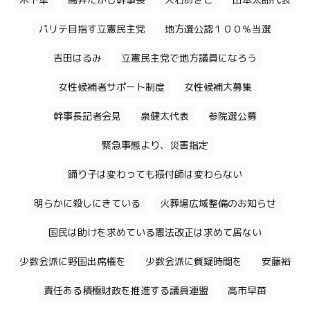
木下隼
高井たかし幹事長
大石あきこ
山本太郎代表
パリテ目指す立憲民主党
地方選公認１００％当選
吉田はるみ
立憲民主党で地方議員になろう
女性候補者サポート制度
女性候補大募集
幹事長記者会見
泉健太代表
参院選公募
緊急事態より、災害指定
踊り子は変わっても振付師は変わらない
明らかに殺しにきている
火葬場広域整備のお知らせ
国民は助けを求めている憲法改正は求めて居ない
少数会派に野国出席権を
少数会派に質疑時間を
安藤裕
責任ある積極財政を推進する議員連盟
高市早苗