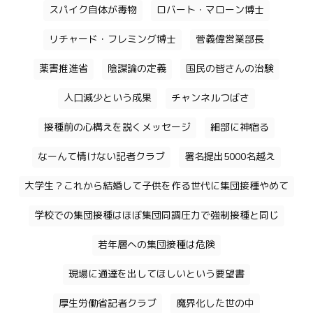
スパイク自体が毒物
ロバート・マローン博士
リチャード・フレミング博士
菅義偉営業部長
薬害推進省
陰謀論の定義
国民の皆さんの治験
人口減少という成果
チャンネルつばさ
接種前の心構えを説くメッセージ
細部に神宿る
なーんて情けない記者クラブ
署名提出5000名越え
大学生？これから結婚して子供を作る世代に集団接種やめて
学校での集団接種はほぼ集団同調圧力で強制接種と同じ
若年層への集団接種は危険
現場に通達を出してほしいという要望書
厚生労働省記者クラブ
魔界化した世の中