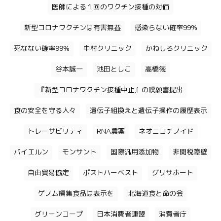
医師による１回のワクチン接種の対価
新型コロナワクチンは有害無益
感染らない確率99%
死なない確率99%
中村クリニック
かねしろクリニック
谷本誠一
池田としこ
高橋徳
『新型コロナワクチン接種中止』の嘆願書提出
食の安全を守る人々
遺伝子組換えと遺伝子操作の履歴表示
トレーサビリティ
RNA農薬
ネオニコチノイド
バイエルン
モンサント
国際汎用添加物
非関税障壁
自由貿易協定
ポストハーベスト
グリサホート
ゲノム編集食品は表示を
北海道食と命の会
グリーンコープ
日本消費者連盟
消費者庁