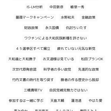
IS-LM分析
中田敦彦
植草一秀
薔薇マークキャンペーン
水野和夫
金融政策
財政政策
永久国債
仇討ちいたす
ワクチンによる大和民族断種を許さない
４５選挙区すべて擁立
疲れていない元気な新党
大和魂と大和撫子
お天道様は見ている
松田プランOK
次世代原発容認
科学者の多い政党
先進的な政策
竹内文書の時代を取り戻す
勝者の作る歴史から脱却
三橋貴明TV
自民党補完勢力ではない
参加するは一緒に学ぶ
天畠大輔
蓮池透
やはた愛