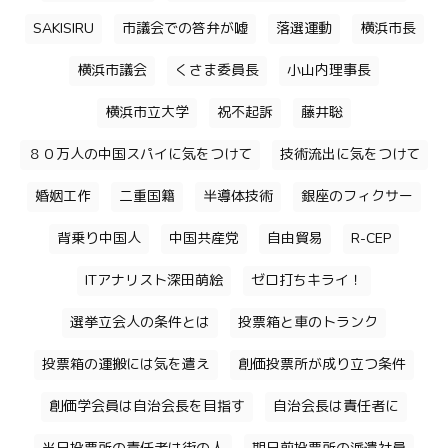
SAKISIRU
市議会での答弁が嘘
落選運動
横浜市長
横浜市議会
くさま委員長
小山内理事長
横浜市立大学
祝不起訴
藤井聡
８０万人の中国スパイに気をつけて
技術流出に気をつけて
婚姻工作
二重国籍
半導体技術
銀座のフィクサー
背乗り中国人
中国共産党
自由貿易
R-CEP
ITアナリスト深田萌絵
ゼロ打ちキライ！
選挙立会人の条件とは
投票箱と車のトランク
投票箱の運搬には気を遣え
創価投票所が成り立つ条件
創価学会員は自治会長を目指す
自治会長は責任者に