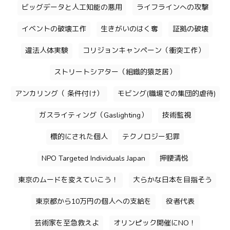
ビッグデータと人工知能の悪用
ライフラインへの攻撃
イベントの破壊工作
生きがいのはく奪
証拠の破壊
違法人体実験
コリジョンキャンペーン（衝突工作）
ストリートシアター（組織的猿芝居）
アンカリング（ 条件付け）
モビング(職場での集団的虐待)
ガスライティング（Gaslighting）
技術監視
標的にされた個人
テクノロジー犯罪
NPO Targeted Individuals Japan
押腰清悦
東京のムードを変えていこう！
大らかな日本を目指そう
東京都から10万円の個人への支給を
役者代表
芸術家を至急救えよ
オリンピック開催にNO！