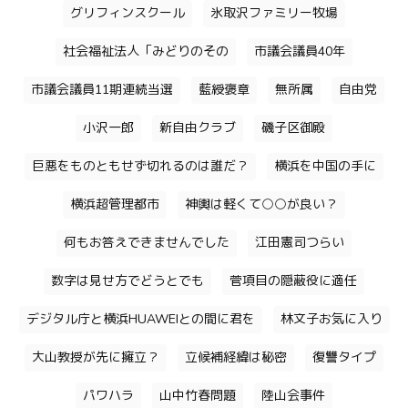
グリフィンスクール
氷取沢ファミリー牧場
社会福祉法人「みどりのその
市議会議員40年
市議会議員11期連続当選
藍綬褒章
無所属
自由党
小沢一郎
新自由クラブ
磯子区御殿
巨悪をものともせず切れるのは誰だ？
横浜を中国の手に
横浜超管理都市
神輿は軽くて○○が良い？
何もお答えできませんでした
江田憲司つらい
数字は見せ方でどうとでも
菅項目の隠蔽役に適任
デジタル庁と横浜HUAWEIとの間に君を
林文子お気に入り
大山教授が先に擁立？
立候補経緯は秘密
復讐タイプ
パワハラ
山中竹春問題
陸山会事件