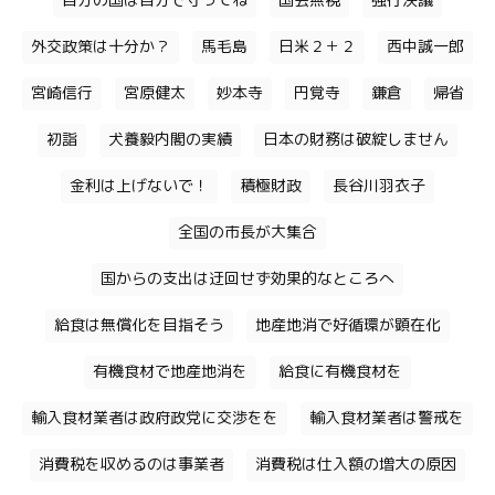
自分の国は自分で守ってね
国会無視
強行決議
外交政策は十分か？
馬毛島
日米２＋２
西中誠一郎
宮崎信行
宮原健太
妙本寺
円覚寺
鎌倉
帰省
初詣
犬養毅内閣の実績
日本の財務は破綻しません
金利は上げないで！
積極財政
長谷川羽衣子
全国の市長が大集合
国からの支出は迂回せず効果的なところへ
給食は無償化を目指そう
地産地消で好循環が顕在化
有機食材で地産地消を
給食に有機食材を
輸入食材業者は政府政党に交渉をを
輸入食材業者は警戒を
消費税を収めるのは事業者
消費税は仕入額の増大の原因