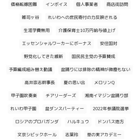
価格転嫁困難
インボイス
個人事業者
商店街訪問
雑司ヶ谷
れいわへの庶民寄付の力反映される
生涯学費無用
介護保育士10万円給与値上げ
エッセンシャルワーカーにボーナス
安住国対
野党化してきた維新
国民民主党の予算賛成
予算編成組み替え動議
盆踊りには排除の精神が微塵もない
高井崇志幹事長
夏の思い出
メロリンQ
甲子園吹奏楽
チアリーダーズ
湘南イマジン盆踊り部
れいわ甲子園
盆ダンスパーティー
2022年参議院選挙
ロシアのプロバガンダ
ハルキュウ
ドンパス地方
文京シビックホール
志葉玲
草の実アカデミー