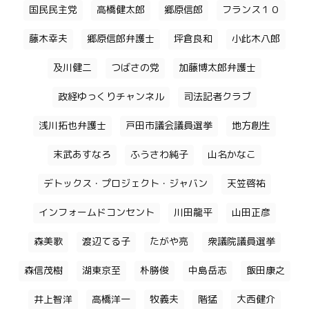
国民民主党
高橋健太郎
郷原信郎
フランス１０
藤木幸夫
郷原信郎弁護士
坪倉良和
小此木八郎
及川健二
つばさの党
加藤博太郎弁護士
政経ゆっくりチャンネル
司法記者クラブ
浅川拓也弁護士
戸田市議会議員選挙
地方創生
末武あすなろ
ふうさわ純子
山名かなこ
デトックス・プロジェクト・ジャバン
天笠啓祐
インフォームドコンセント
川田龍平
山田正彦
森美歌
渡辺てる子
たがや亮
衆議院議員選挙
森信茂樹
湖東京至
朴勝俊
中島岳志
飯田康之
井上智洋
高橋洋一
牧義夫
階猛
大西健介