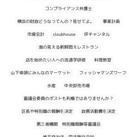
コンプライアンス弁護士
横浜の財政どうなってんの？見せてよ。
事業計画
市場会計
cloubhouse
坪チャンネル
海の見える新鮮悶えレストラン
店を始めたい人への流通学研修
料理教室
山下埠頭にみんなのマーケット
フィッシャマンズワーフ
水産
中央卸売市場
審議会委員のポストも利権ではありませんか？
区長や特別職の報酬を決定
政務活動費を決定
第三者機関 特別職報酬等審議会