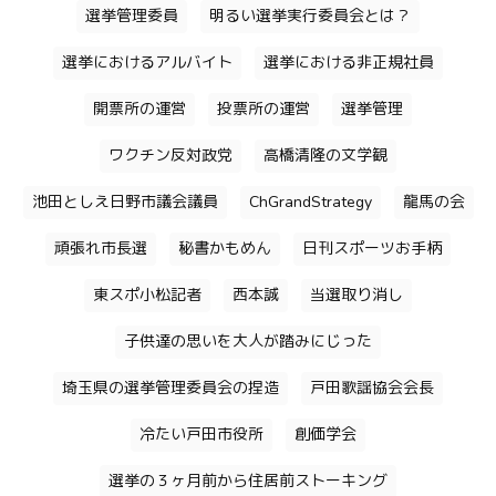
選挙管理委員
明るい選挙実行委員会とは？
選挙におけるアルバイト
選挙における非正規社員
開票所の運営
投票所の運営
選挙管理
ワクチン反対政党
高橋清隆の文学観
池田としえ日野市議会議員
ChGrandStrategy
龍馬の会
頑張れ市長選
秘書かもめん
日刊スポーツお手柄
東スポ小松記者
西本誠
当選取り消し
子供達の思いを大人が踏みにじった
埼玉県の選挙管理委員会の捏造
戸田歌謡協会会長
冷たい戸田市役所
創価学会
選挙の３ヶ月前から住居前ストーキング