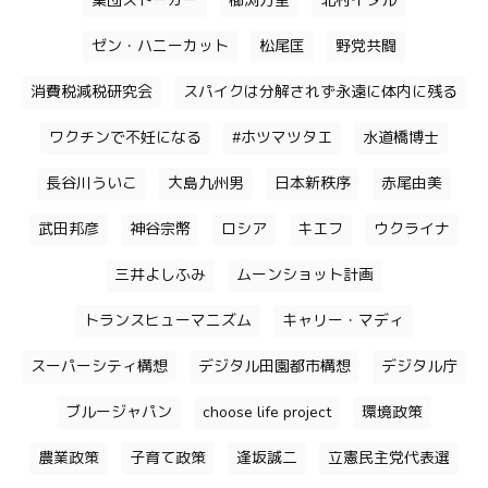
集団ストーカー
櫛渕万里
北村イタル
ゼン・ハニーカット
松尾匡
野党共闘
消費税減税研究会
スパイクは分解されず永遠に体内に残る
ワクチンで不妊になる
#ホツマツタエ
水道橋博士
長谷川ういこ
大島九州男
日本新秩序
赤尾由美
武田邦彦
神谷宗幣
ロシア
キエフ
ウクライナ
三井よしふみ
ムーンショット計画
トランスヒューマニズム
キャリー・マディ
スーパーシティ構想
デジタル田園都市構想
デジタル庁
ブルージャパン
choose life project
環境政策
農業政策
子育て政策
逢坂誠二
立憲民主党代表選