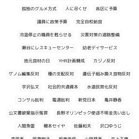
孤独のグルメ方式
人に尽くせ
各区に予算
議員に政策予算
完全自校給食
冷温停止の職員を甦らせる
災害対策の道路整備
瀬谷にレスキューセンター
幼老デイサービス
地元食材の日
YHR計画賛成
カジノ反対
ゲノム編集反対
種の支配反対
遺伝子組み換え食物反対
宇沢弘文
社会的共通資本
水道民営化反対
コンサル批判
電通批判
新党日本
亀井静香
公文書破棄指示冤罪
長野オリンピック使途不明金洗い出し
人間魚雷
榎本セイヤ
佐藤和夫
沢口ゆうじ