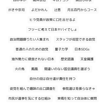
西みゆか
高井崇志
キムテヨン
奥田ふみよ
がきや宗司
よだかれん
辻恵
月五百円からコース
ヒラ党員が政策に口を出せるよ
フツーに考えて日本ヤバイでしょ
政治問題喋りたい人集まれ
スタッフが街宣できる政党
普通の人のための政党
量子力学
日本SDGs
海外勢力に侵食されない日本
歴史認識
天皇擁護
火の鳥
鳳凰
間違いのない国会議員を選ぼう
自分の街は自分達が責任を持つ
徒党を組んで趣味の出口調査を
参院選は見張らなきゃ
市民が選挙を気にする仕組み
実情を知って自治体に質問