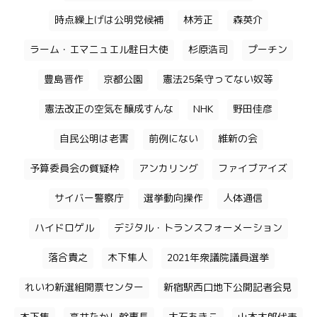
時点繰上げは公明党候補
林芳正
森英介
ラーム・エマニュエル駐日大使
杉原浩司
プーチン
豊島晋作
京都公園
憲法25条守ってない奴等
憲法改正の空気を醸成すんな
NHK
野田佳彦
自民公明は老害
前例にない
維新の会
予算委員会の質疑枠
アンカリング
ファイブアイズ
サイバー警察庁
選挙動向操作
人体通信
ハイドロゲル
デジタル・トランスフォーメーション
落合貴之
木下隼人
2021年衆議院議員選挙
れいわ新選組開票センター
新宿駅西口地下公開記者会見