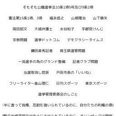
そもそも公職選挙法10条1項5号及び9条2項
憲法第15条1項、3項
福永信之
山根隆治
山下勝矢
岡田昭文
大城弁護士
水谷和子
宇都宮けんじ
宗教問題
選挙ドットコム
デモクラシータイムス
鎌田直秀記者
埼玉県選管問題
一流選手の為のグランド整備
記者クラブ問題
当選取消し控訴
戸田市長の「いいね」
フリーライター畠山理仁
日刊スポーツ
東京スポーツ
選挙管理委員会のしごと
年半に渡って我慢、忍耐を強いられているのに、自分たちの利権の祭典