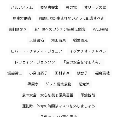
パルシステム
要望書提出
翼の党
オリーブの党
厚生労働省
同調圧力が生まれないように配慮すべき
強制はダメ
若年層へのワクチン接種に懸念
WEB署名
天笠啓佑
河田昌東
稲葉國光
ロバート・ケネディ・ジュニア
イグナチオ・チャペラ
ドウェイン・ジョンソン
「食の安全を守る人々」
堀越啓仁
小宮山泰子
田村まみ
紙智子
福島瑞穂
篠原孝
ゲノム編集食物
超党派
食の安全・安心を創る議員連盟
印鑰智哉
運動時、体育の時間はマスクを外しましょう