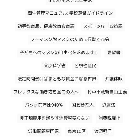
子供のマスク死亡事故
衛生管理マニュアル: 学校運営ガイドライン
初等教育局、健康教育食育課
スポーツ庁 政策課
ノーマスク脱マスクのために行動する会
子どもへのマスクの自由化を求めます」
要望書
文部科学省
ど根性庶民
法定時間働けばまともな賃金になる世界
介護休暇
フレックスな働き方を全ての人へ
竹中平蔵新自由主義
パソナ前年比940%
国会参考人
派遣法
非正規雇用を増やす消費税要らない
消費税廃止
労働問題専門家
東京10区
渡辺照子