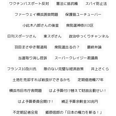
ワクチンパスポート反対
憲法に抵抗権
スパイ防止法
ファーウェイ横浜誘致問題
保護猫ユーチューバー
小此木八郎さんの後釜
衆院選神奈川3区
日刊スポーツさん
東スポさん
政治ゆっくりチャンネル
羽田まさゆき報道局
衆院選出るの？
最終弁論
当選取り消し控訴
スーパークレイジー君議員
フランス10及川氏
隙のない完璧な経済政策
井上さくら
土地を売却すれば給食ができるかも
定期借地権77年
横浜市旧市庁舎問題
はよ予算付け替えて財政出動せい！
はよ予算委員会開け！
補正予算余剰金30兆円
不定期記者会見
郷原信郎の「日本の権力を斬る！」