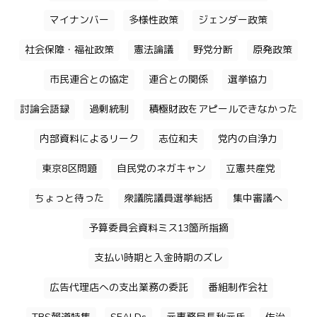
マイナンバー
多様性政策
ジェンダー政策
社会保障・福祉政策
憲法論議
野党分断
原発政策
市民連合との協定
連合との関係
選挙協力
討論会語録
過剰統制
積極財政をアピールできなかった
内部資料によるリーク
志位和夫
党内の自浄力
東京8区問題
自民党のネガキャン
立憲共産党
ちょっと待った
衆議院議員選挙総括
集中審議へ
予算委員会資料ミス13箇所指摘
支払い時期と入金時期のズレ
広告代理店への支出業務の委託
番組制作会社