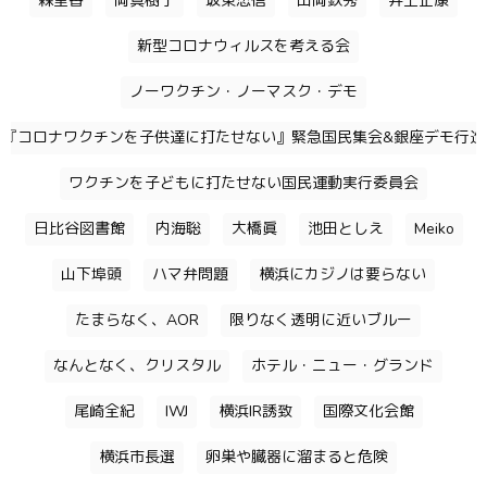
森里香
岡真樹子
坂東忠信
山岡鉄秀
井上正康
新型コロナウィルスを考える会
ノーワクチン・ノーマスク・デモ
『コロナワクチンを子供達に打たせない』緊急国民集会&銀座デモ行進
ワクチンを子どもに打たせない国民運動実行委員会
日比谷図書館
内海聡
大橋眞
池田としえ
Meiko
山下埠頭
ハマ弁問題
横浜にカジノは要らない
たまらなく、AOR
限りなく透明に近いブルー
なんとなく、クリスタル
ホテル・ニュー・グランド
尾崎全紀
IWJ
横浜IR誘致
国際文化会館
横浜市長選
卵巣や臓器に溜まると危険