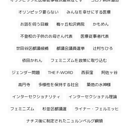
オリンピックに医療従事者派遣無理です
コロナ病床逼迫
オリンピック要らない
みんなを幸せにする医療
お話を伺う目線
梅ヶ丘松沢病院
かもめん
不登校の子供のお母さん代表
医療従事者代表
世田谷区都議候補
都議会議員選挙
辻村ちひろ
依田かれん
フェミニズムを政策に取り込む
ジェンダー問題
THE F-WORD
西荻窪
阿佐ヶ谷
高円寺
多様性を保持する社会
築地の水神様
インターセクショナリティ
インターセクショナル理論
フェミニズム
杉並区都議選
ライナー・フェルミッヒ
ナチス後に制定されたニュルンベルグ綱領