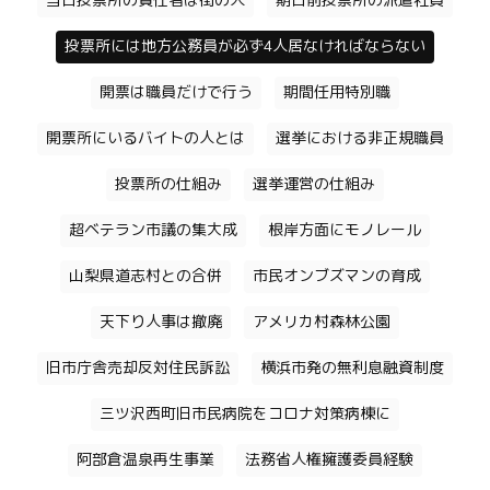
当日投票所の責任者は街の人
期日前投票所の派遣社員
投票所には地方公務員が必ず4人居なければならない
開票は職員だけで行う
期間任用特別職
開票所にいるバイトの人とは
選挙における非正規職員
投票所の仕組み
選挙運営の仕組み
超ベテラン市議の集大成
根岸方面にモノレール
山梨県道志村との合併
市民オンブズマンの育成
天下り人事は撤廃
アメリカ村森林公園
旧市庁舎売却反対住民訴訟
横浜市発の無利息融資制度
三ツ沢西町旧市民病院をコロナ対策病棟に
阿部倉温泉再生事業
法務省人権擁護委員経験