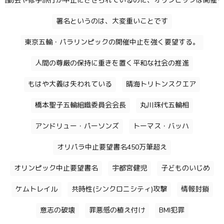
運動会や修学旅行が中止にさせられているのに、オリンピックは開催す
署名というのは、大変重いことです
東京五輪・パラリンピックの開催中止を強く要望する。
人間の尊厳の保持に重きを置く平和な社会の推進
もはや大義は失われている
晴海トリトンスクエア
橋本聖子五輪組織委員会会長
丸川珠代五輪相
アンドリュー・パーソンズ
トーマス・バッハ
オリパラ中止要望書名450万筆超え
オリンピック中止要望書名
宇都宮健児
子どものいじめ
ケムトレイル
共時性(シンクロニシティ)攻撃
情報封鎖
意志の破壊
罪悪感の植え付け
BMI犯罪