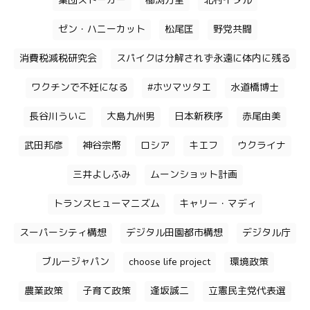
集団ストーカー
櫛渕万里
北村イタル
ゼン・ハニーカット
松尾匡
野党共闘
消費税減税研究会
スパイクは分解されず永遠に体内に残る
ワクチンで不妊になる
#ホツマツタエ
水道橋博士
長谷川ういこ
大島九州男
日本新秩序
赤尾由美
武田邦彦
神谷宗幣
ロシア
キエフ
ウクライナ
三井よしふみ
ムーンショット計画
トランスヒューマニズム
キャリー・マディ
スーパーシティ構想
デジタル田園都市構想
デジタル庁
ブルージャパン
choose life project
環境政策
農業政策
子育て政策
逢坂誠二
立憲民主党代表選