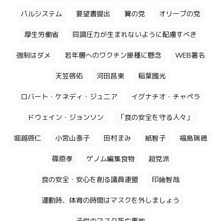
パルシステム
要望書提出
翼の党
オリーブの党
厚生労働省
同調圧力が生まれないように配慮すべき
強制はダメ
若年層へのワクチン接種に懸念
WEB署名
天笠啓佑
河田昌東
稲葉國光
ロバート・ケネディ・ジュニア
イグナチオ・チャペラ
ドウェイン・ジョンソン
「食の安全を守る人々」
堀越啓仁
小宮山泰子
田村まみ
紙智子
福島瑞穂
篠原孝
ゲノム編集食物
超党派
食の安全・安心を創る議員連盟
印鑰智哉
運動時、体育の時間はマスクを外しましょう