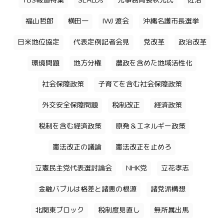
TBS報道特集
SEALDs
元事務局長秋元氏
佐治
福山哲郎
横田一
IWJ 渡会
沖縄名護市長選挙
日米地位協定
代表定例記者会見
党改革
政治改革
環境問題
地方分権
農政を含めた地域活性化
社会保障政策
子育てを含む社会保障政策
外交安全保障問題
税制改正
経済政策
税制を含む経済政策
原発＆エネルギー政策
憲法改正の議論
憲法改正を止めろ
立憲民主党代表選討論会
NHK党
立花孝志
金融バブルは格差と諸悪の根源
諸党派構想
北関東ブロック
税制度見直し
無所属出馬