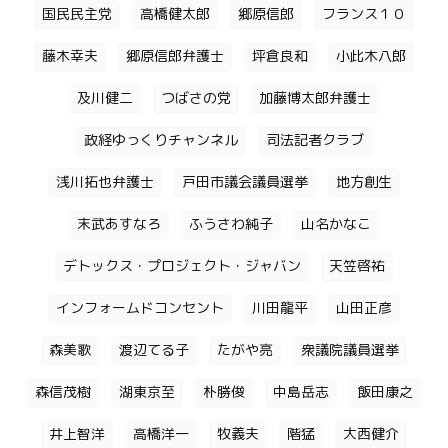
国民民主党
高橋健太郎
郷原信郎
フランス１０
藤木幸夫
郷原信郎弁護士
坪倉良和
小此木八郎
及川健二
つばさの党
加藤博太郎弁護士
政経ゆっくりチャンネル
司法記者クラブ
浅川拓也弁護士
戸田市議会議員選挙
地方創生
末武あすなろ
ふうさわ純子
山名かなこ
デトックス・プロジェクト・ジャバン
天笠啓祐
インフォームドコンセント
川田龍平
山田正彦
森美歌
渡辺てる子
たがや亮
衆議院議員選挙
森信茂樹
湖東京至
朴勝俊
中島岳志
飯田康之
井上智洋
高橋洋一
牧義夫
階猛
大西健介