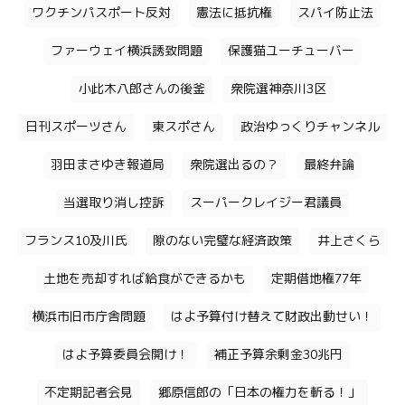
ワクチンパスポート反対
憲法に抵抗権
スパイ防止法
ファーウェイ横浜誘致問題
保護猫ユーチューバー
小此木八郎さんの後釜
衆院選神奈川3区
日刊スポーツさん
東スポさん
政治ゆっくりチャンネル
羽田まさゆき報道局
衆院選出るの？
最終弁論
当選取り消し控訴
スーパークレイジー君議員
フランス10及川氏
隙のない完璧な経済政策
井上さくら
土地を売却すれば給食ができるかも
定期借地権77年
横浜市旧市庁舎問題
はよ予算付け替えて財政出動せい！
はよ予算委員会開け！
補正予算余剰金30兆円
不定期記者会見
郷原信郎の「日本の権力を斬る！」