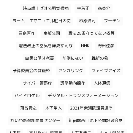
時点繰上げは公明党候補
林芳正
森英介
ラーム・エマニュエル駐日大使
杉原浩司
プーチン
豊島晋作
京都公園
憲法25条守ってない奴等
憲法改正の空気を醸成すんな
NHK
野田佳彦
自民公明は老害
前例にない
維新の会
予算委員会の質疑枠
アンカリング
ファイブアイズ
サイバー警察庁
選挙動向操作
人体通信
ハイドロゲル
デジタル・トランスフォーメーション
落合貴之
木下隼人
2021年衆議院議員選挙
れいわ新選組開票センター
新宿駅西口地下公開記者会見