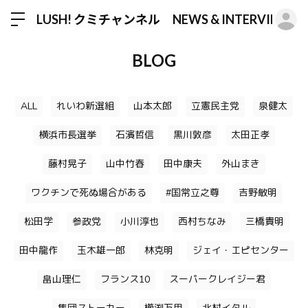
ロ
LUSH! クミチャンネル NEWS & INTERVIEW
BLOG
ALL
れいわ新選組
山本太郎
立憲民主党
泉健太
横浜市長選挙
石濱哲信
黒川敦彦
太田正孝
藤村晃子
山中竹春
田中康夫
外山まき
ワクチンで死ぬ場合がある
#国常立之尊
吉野敏明
松田学
参政党
小川淳也
西村ちなみ
三橋貴明
田中龍作
玉木雄一郎
林克明
ジェイ・エピセンター
畠山理仁
フランス10
スーパークレイジー君