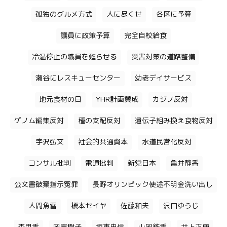
孤独のグルメ方式
人に尽くせ
各区に予算
議員に政策予算
完全自校給食
冷温停止の職員を甦らせる
災害対策の道路整備
瀬谷にレスキューセンター
幼老デイサービス
地元食材の日
YHR計画賛成
カジノ反対
ゲノム編集反対
種の支配反対
遺伝子組み換え食物反対
宇沢弘文
社会的共通資本
水道民営化反対
コンサル批判
電通批判
新党日本
亀井静香
公文書破棄指示冤罪
長野オリンピック使途不明金洗い出し
人間魚雷
榎本セイヤ
佐藤和夫
沢口ゆうじ