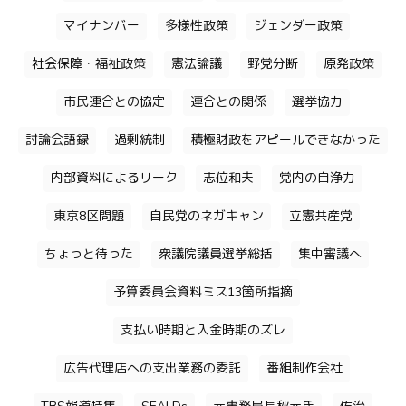
マイナンバー
多様性政策
ジェンダー政策
社会保障・福祉政策
憲法論議
野党分断
原発政策
市民連合との協定
連合との関係
選挙協力
討論会語録
過剰統制
積極財政をアピールできなかった
内部資料によるリーク
志位和夫
党内の自浄力
東京8区問題
自民党のネガキャン
立憲共産党
ちょっと待った
衆議院議員選挙総括
集中審議へ
予算委員会資料ミス13箇所指摘
支払い時期と入金時期のズレ
広告代理店への支出業務の委託
番組制作会社