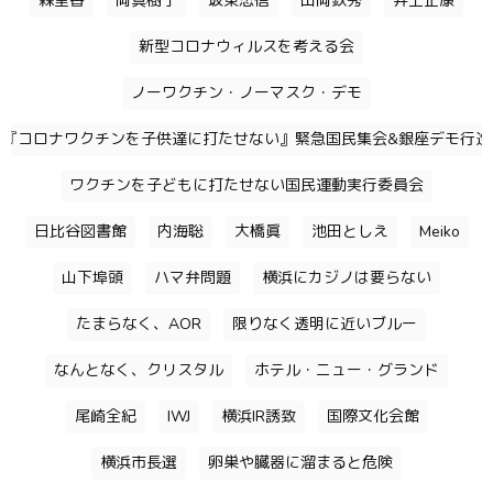
森里香
岡真樹子
坂東忠信
山岡鉄秀
井上正康
新型コロナウィルスを考える会
ノーワクチン・ノーマスク・デモ
『コロナワクチンを子供達に打たせない』緊急国民集会&銀座デモ行進
ワクチンを子どもに打たせない国民運動実行委員会
日比谷図書館
内海聡
大橋眞
池田としえ
Meiko
山下埠頭
ハマ弁問題
横浜にカジノは要らない
たまらなく、AOR
限りなく透明に近いブルー
なんとなく、クリスタル
ホテル・ニュー・グランド
尾崎全紀
IWJ
横浜IR誘致
国際文化会館
横浜市長選
卵巣や臓器に溜まると危険