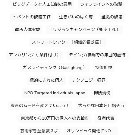
ビッグデータと人工知能の悪用
ライフラインへの攻撃
イベントの破壊工作
生きがいのはく奪
証拠の破壊
違法人体実験
コリジョンキャンペーン（衝突工作）
ストリートシアター（組織的猿芝居）
アンカリング（ 条件付け）
モビング(職場での集団的虐待)
ガスライティング（Gaslighting）
技術監視
標的にされた個人
テクノロジー犯罪
NPO Targeted Individuals Japan
押腰清悦
東京のムードを変えていこう！
大らかな日本を目指そう
東京都から10万円の個人への支給を
役者代表
芸術家を至急救えよ
オリンピック開催にNO！