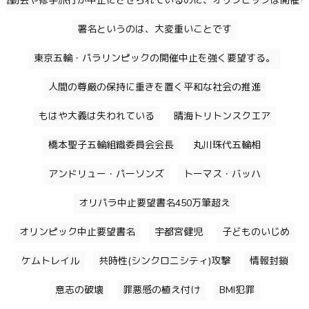
運動会や修学旅行が中止にさせられているのに、オリンピックは開催す
署名というのは、大変重いことです
東京五輪・パラリンピックの開催中止を強く要望する。
人間の尊厳の保持に重きを置く平和な社会の推進
もはや大義は失われている
晴海トリトンスクエア
橋本聖子五輪組織委員会会長
丸川珠代五輪相
アンドリュー・パーソンズ
トーマス・バッハ
オリパラ中止要望書名450万筆超え
オリンピック中止要望書名
宇都宮健児
子どものいじめ
ケムトレイル
共時性(シンクロニシティ)攻撃
情報封鎖
意志の破壊
罪悪感の植え付け
BMI犯罪