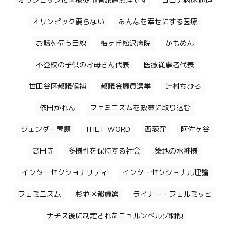
オリンピックに医療従事者派遣無理です
コロナ病床逼迫
オリンピック要らない
みんなを幸せにする医療
お話を伺う目線
梅ヶ丘松沢病院
かもめん
不登校の子供のお母さん代表
医療従事者代表
世田谷区都議候補
都議会議員選挙
辻村ちひろ
依田かれん
フェミニズムを政策に取り込む
ジェンダー問題
THE F-WORD
西荻窪
阿佐ヶ谷
高円寺
多様性を保持する社会
築地の水神様
インターセクショナリティ
インターセクショナル理論
フェミニズム
杉並区都議選
ライナー・フェルミッヒ
ナチス後に制定されたニュルンベルグ綱領