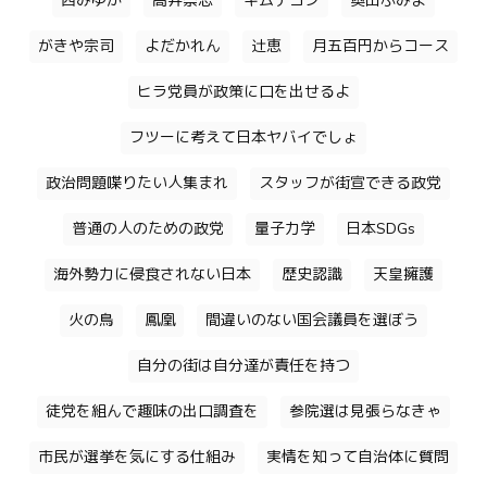
西みゆか
高井崇志
キムテヨン
奥田ふみよ
がきや宗司
よだかれん
辻恵
月五百円からコース
ヒラ党員が政策に口を出せるよ
フツーに考えて日本ヤバイでしょ
政治問題喋りたい人集まれ
スタッフが街宣できる政党
普通の人のための政党
量子力学
日本SDGs
海外勢力に侵食されない日本
歴史認識
天皇擁護
火の鳥
鳳凰
間違いのない国会議員を選ぼう
自分の街は自分達が責任を持つ
徒党を組んで趣味の出口調査を
参院選は見張らなきゃ
市民が選挙を気にする仕組み
実情を知って自治体に質問