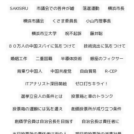
SAKISIRU
市議会での答弁が嘘
落選運動
横浜市長
横浜市議会
くさま委員長
小山内理事長
横浜市立大学
祝不起訴
藤井聡
８０万人の中国スパイに気をつけて
技術流出に気をつけて
婚姻工作
二重国籍
半導体技術
銀座のフィクサー
背乗り中国人
中国共産党
自由貿易
R-CEP
ITアナリスト深田萌絵
ゼロ打ちキライ！
選挙立会人の条件とは
投票箱と車のトランク
投票箱の運搬には気を遣え
創価投票所が成り立つ条件
創価学会員は自治会長を目指す
自治会長は責任者に