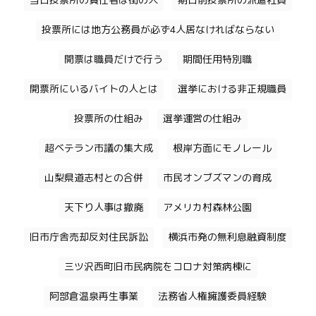
当日投票所の責任者は街の人
期日前投票所の派遣社員
投票所には地方公務員が必ず4人居なければならない
開票は職員だけで行う
期間任用特別職
開票所にいるバイトの人とは
選挙における非正規職員
投票所の仕組み
選挙運営の仕組み
超ベテラン市議の集大成
根岸方面にモノレール
山梨県道志村との合併
市民オンブズマンの育成
天下り人事は撤廃
アメリカ村森林公園
旧市庁舎売却反対住民訴訟
横浜市発の無利息融資制度
三ツ沢西町旧市民病院をコロナ対策病棟に
阿部倉温泉再生事業
法務省人権擁護委員経験