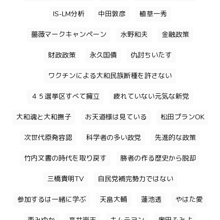
IS-LM分析
中田敦彦
植草一秀
薔薇マークキャンペーン
水野和夫
金融政策
財政政策
永久国債
仇討ちいたす
ワクチンによる大和民族断種を許さない
４５選挙区すべて擁立
疲れていない元気な新党
大和魂と大和撫子
お天道様は見ている
松田プランOK
次世代原発容認
科学者の多い政党
先進的な政策
竹内文書の時代を取り戻す
勝者の作る歴史から脱却
三橋貴明TV
自民党補完勢力ではない
参加するは一緒に学ぶ
天畠大輔
蓮池透
やはた愛