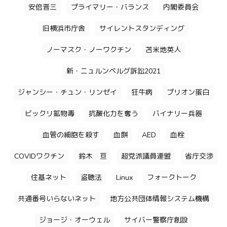
安倍晋三
プライマリー・バランス
内閣委員会
旧横浜市庁舎
サイレントスタンディング
ノーマスク・ノーワクチン
苫米地英人
新・ニュルンベルグ訴訟2021
ジャンシー・チュン・リンゼイ
狂牛病
プリオン蛋白
ビックリ鉱物毒
抗酸化力を奪う
バイナリー兵器
血管の細胞を殺す
血餅
AED
血栓
COVIDワクチン
鈴木 亘
超党派議員連盟
省庁交渉
住基ネット
盗聴法
Linux
フォークトーク
共通番号いらないネット
地方公共団体情報システム機構
ジョージ・オーウェル
サイバー警察庁創設