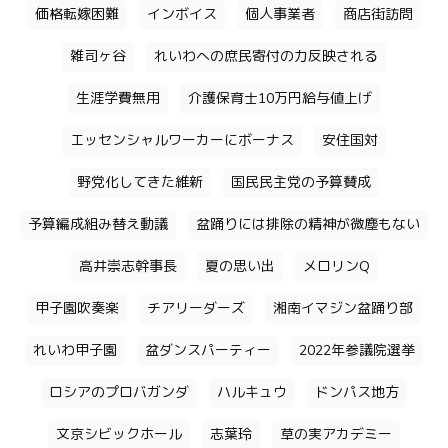
価格転嫁困難
インボイス
個人事業者
商店街訪問
雑司ヶ谷
れいわへの庶民寄付の力反映される
生涯学費無用
介護保育士10万円給与値上げ
エッセンシャルワーカーにボーナス
安住国対
野党化してきた維新
国民民主党の予算賛成
予算編成組み替え動議
盆踊りには排除の精神が微塵もない
高井崇志幹事長
夏の思い出
メロリンQ
甲子園吹奏楽
チアリーダーズ
湘南イマジン盆踊り部
れいわ甲子園
盆ダンスパーティー
2022年参議院選挙
ロシアのプロバガンダ
ハルキュウ
ドンパス地方
文京シビックホール
志葉玲
草の実アカデミー