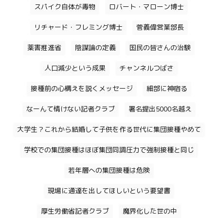
スパイク自体が毒物
ロバート・マローン博士
リチャード・フレミング博士
菅義偉営業部長
薬害推進省
陰謀論の定義
国民の皆さんの治験
人口減少という成果
チャンネルつばさ
接種前の心構えを説くメッセージ
細部に神宿る
なーんて情けない記者クラブ
署名提出5000名越え
大学生？これから結婚して子供を作る世代に集団接種やめて
学校での集団接種はほぼ集団同調圧力で強制接種と同じ
若年層への集団接種は危険
現場に通達を出してほしいという要望書
厚生労働省記者クラブ
魔界化した世の中