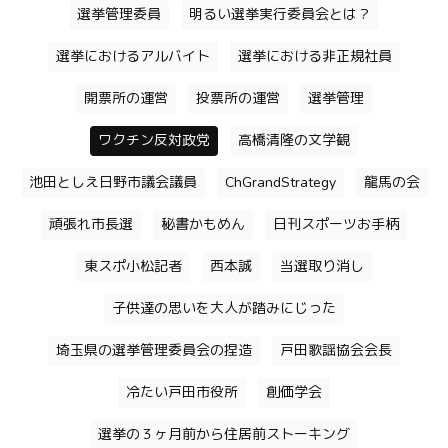
選挙管理委員
明るい選挙実行委員会とは？
選挙におけるアルバイト
選挙における非正規社員
開票所の運営
投票所の運営
選挙管理
ワクチン反対政党
高橋清隆の文学観
池田としえ日野市議会議員
ChGrandStrategy
龍馬の会
頑張れ市長選
秘書かもめん
日刊スポーツお手柄
東スポ小松記者
西本誠
当選取り消し
子供達の思いを大人が踏みにじった
埼玉県の選挙管理委員会の捏造
戸田歌謡協会会長
冷たい戸田市役所
創価学会
選挙の３ヶ月前から住居前ストーキング