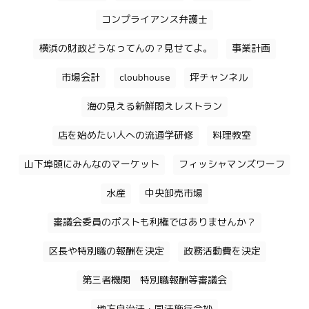
コンプライアンス弁護士
横浜の財政どうなってんの？見せてよ。
事業計画
市場会計
cloubhouse
坪チャンネル
海の見える新鮮悶えレストラン
店を始めたい人への流通学研修
料理教室
山下埠頭にみんなのマーケット
フィッシャマンズワーフ
水産
中央卸売市場
審議会委員のポストも利権ではありませんか？
区長や特別職の報酬を決定
政務活動費を決定
第三者機関 特別職報酬等審議会