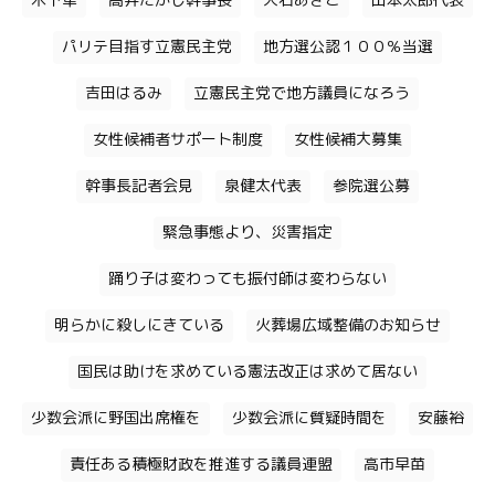
木下隼
高井たかし幹事長
大石あきこ
山本太郎代表
パリテ目指す立憲民主党
地方選公認１００％当選
吉田はるみ
立憲民主党で地方議員になろう
女性候補者サポート制度
女性候補大募集
幹事長記者会見
泉健太代表
参院選公募
緊急事態より、災害指定
踊り子は変わっても振付師は変わらない
明らかに殺しにきている
火葬場広域整備のお知らせ
国民は助けを求めている憲法改正は求めて居ない
少数会派に野国出席権を
少数会派に質疑時間を
安藤裕
責任ある積極財政を推進する議員連盟
高市早苗