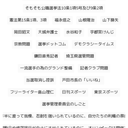
そもそも公職選挙法10条1項5号及び9条2項
憲法第15条1項、3項
福永信之
山根隆治
山下勝矢
岡田昭文
大城弁護士
水谷和子
宇都宮けんじ
宗教問題
選挙ドットコム
デモクラシータイムス
鎌田直秀記者
埼玉県選管問題
一流選手の為のグランド整備
記者クラブ問題
当選取消し控訴
戸田市長の「いいね」
フリーライター畠山理仁
日刊スポーツ
東京スポーツ
選挙管理委員会のしごと
年半に渡って我慢、忍耐を強いられているのに、自分たちの利権の祭典