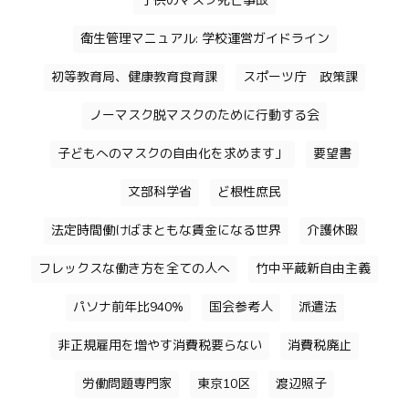
子供のマスク死亡事故
衛生管理マニュアル: 学校運営ガイドライン
初等教育局、健康教育食育課
スポーツ庁 政策課
ノーマスク脱マスクのために行動する会
子どもへのマスクの自由化を求めます」
要望書
文部科学省
ど根性庶民
法定時間働けばまともな賃金になる世界
介護休暇
フレックスな働き方を全ての人へ
竹中平蔵新自由主義
パソナ前年比940%
国会参考人
派遣法
非正規雇用を増やす消費税要らない
消費税廃止
労働問題専門家
東京10区
渡辺照子