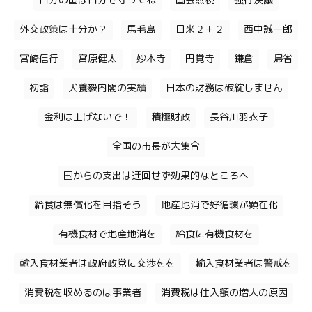
自分の国は自分で守ってね
国会無視
強行決議
外交政策は十分か？
馬毛島
日米２＋２
西中誠一郎
宮崎信行
宮原健太
妙本寺
円覚寺
鎌倉
帰省
初詣
犬養毅内閣の実績
日本の財務は破綻しません
金利は上げないで！
積極財政
長谷川羽衣子
全国の市長が大集合
国からの支出は迂回せず効果的なところへ
給食は無償化を目指そう
地産地消で好循環が顕在化
有機食材で地産地消を
給食に有機食材を
輸入食材業者は政府政党に交渉をを
輸入食材業者は警戒を
消費税を収めるのは事業者
消費税は仕入額の増大の原因