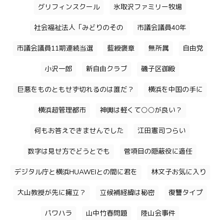
グリフィンスクール
氷取沢ファミリー牧場
社会福祉法人「みどりのその
市議会議員40年
市議会議員11期連続当選
藍綬褒章
無所属
自由党
小沢一郎
新自由クラブ
磯子区御殿
巨悪をものともせず切れるのは誰だ？
横浜を中国の手に
横浜超管理都市
神輿は軽くて○○が良い？
何もお答えできませんでした
江田憲司つらい
数字は見せ方でどうとでも
菅項目の隠蔽役に適任
デジタル庁と横浜HUAWEIとの間に君を
林文子お気に入り
大山教授が先に擁立？
立候補経緯は秘密
復讐タイプ
パワハラ
山中竹春問題
陸山会事件