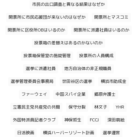
市民の出口調査と異なる結果はなぜか
開票所に市民応援団が来ないのはなぜか
開票所とマスコミ
開票所に区役所OBはいるのか
開票所に派遣社員はいるのか
投票箱の差替えはあるのかないのか
投票箱保管室の施錠管理
投票所の人員構成
選挙に派遣社員
地方自治体の非正規職員
選挙管理委員会事務局
世田谷区の選挙
横浜市助成金
ファーウェイ
中国スパイ企業
郷原弁護士
立憲民主党共産党の共闘
保守分裂
林文子
YHR
外国特派員記者クラブ
神保哲生
FCCJ
深田萌絵
日活映画
横浜ハーバーリゾート計画
選挙運営