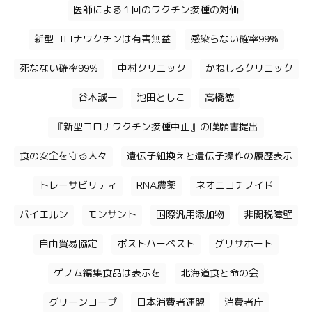
医師による１回のワクチン接種の対価
新型コロナワクチンは有害無益
感染らない確率99%
死なない確率99%
中村クリニック
かねしろクリニック
谷本誠一
池田としこ
高橋徳
『新型コロナワクチン接種中止』の嘆願書提出
食の安全を守る人々
遺伝子組換えと遺伝子操作の履歴表示
トレーサビリティ
RNA農薬
ネオニコチノイド
バイエルン
モンサント
国際汎用添加物
非関税障壁
自由貿易協定
ポストハーベスト
グリサホート
ゲノム編集食品は表示を
北海道食と命の会
グリーンコープ
日本消費者連盟
消費者庁