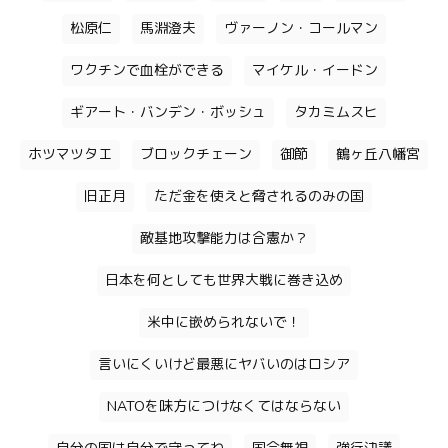
松原仁
馬淵澄夫
ヴァーノン・コールマン
ワクチンで血栓ができる
マイケル・イードン
ギアート・バンデン・ボッシュ
タカミムスヒ
ホツマツタエ
ブロックチェーン
御節
鶴ヶ丘八幡宮
旧正月
ただ金を使えと脅されるのみの国
敵基地攻撃能力は合憲か？
日本を何としても世界大戦に巻き込め
米中に嵌められないで！
言いにくいけど最悪にヤバいのはロシア
NATOを味方につけなくてはならない