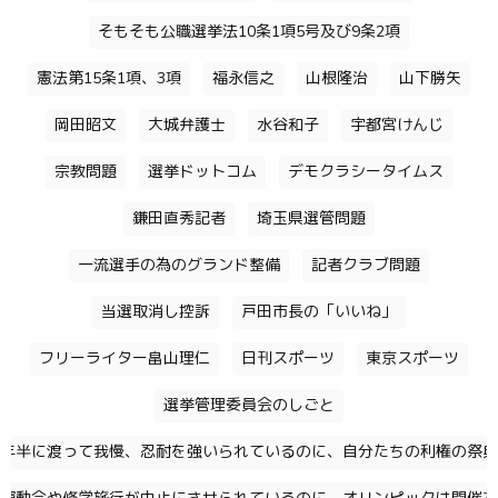
そもそも公職選挙法10条1項5号及び9条2項
憲法第15条1項、3項
福永信之
山根隆治
山下勝矢
岡田昭文
大城弁護士
水谷和子
宇都宮けんじ
宗教問題
選挙ドットコム
デモクラシータイムス
鎌田直秀記者
埼玉県選管問題
一流選手の為のグランド整備
記者クラブ問題
当選取消し控訴
戸田市長の「いいね」
フリーライター畠山理仁
日刊スポーツ
東京スポーツ
選挙管理委員会のしごと
年半に渡って我慢、忍耐を強いられているのに、自分たちの利権の祭典