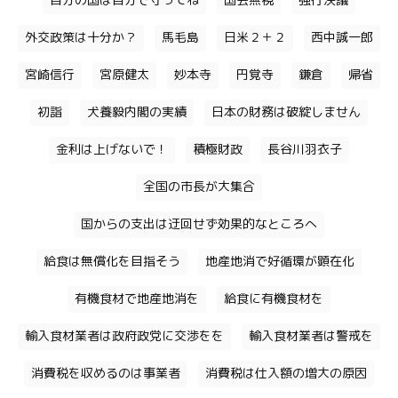
自分の国は自分で守ってね
国会無視
強行決議
外交政策は十分か？
馬毛島
日米２＋２
西中誠一郎
宮崎信行
宮原健太
妙本寺
円覚寺
鎌倉
帰省
初詣
犬養毅内閣の実績
日本の財務は破綻しません
金利は上げないで！
積極財政
長谷川羽衣子
全国の市長が大集合
国からの支出は迂回せず効果的なところへ
給食は無償化を目指そう
地産地消で好循環が顕在化
有機食材で地産地消を
給食に有機食材を
輸入食材業者は政府政党に交渉をを
輸入食材業者は警戒を
消費税を収めるのは事業者
消費税は仕入額の増大の原因