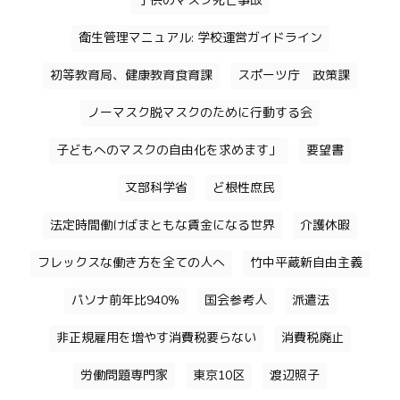
子供のマスク死亡事故
衛生管理マニュアル: 学校運営ガイドライン
初等教育局、健康教育食育課
スポーツ庁 政策課
ノーマスク脱マスクのために行動する会
子どもへのマスクの自由化を求めます」
要望書
文部科学省
ど根性庶民
法定時間働けばまともな賃金になる世界
介護休暇
フレックスな働き方を全ての人へ
竹中平蔵新自由主義
パソナ前年比940%
国会参考人
派遣法
非正規雇用を増やす消費税要らない
消費税廃止
労働問題専門家
東京10区
渡辺照子