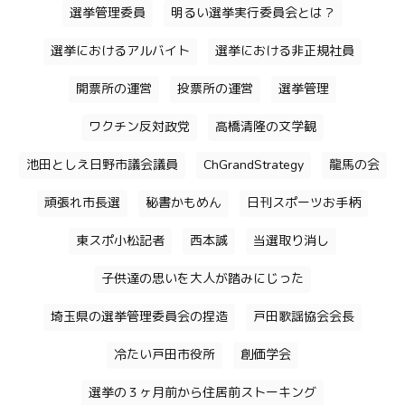
選挙管理委員
明るい選挙実行委員会とは？
選挙におけるアルバイト
選挙における非正規社員
開票所の運営
投票所の運営
選挙管理
ワクチン反対政党
高橋清隆の文学観
池田としえ日野市議会議員
ChGrandStrategy
龍馬の会
頑張れ市長選
秘書かもめん
日刊スポーツお手柄
東スポ小松記者
西本誠
当選取り消し
子供達の思いを大人が踏みにじった
埼玉県の選挙管理委員会の捏造
戸田歌謡協会会長
冷たい戸田市役所
創価学会
選挙の３ヶ月前から住居前ストーキング