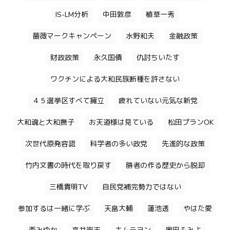
IS-LM分析
中田敦彦
植草一秀
薔薇マークキャンペーン
水野和夫
金融政策
財政政策
永久国債
仇討ちいたす
ワクチンによる大和民族断種を許さない
４５選挙区すべて擁立
疲れていない元気な新党
大和魂と大和撫子
お天道様は見ている
松田プランOK
次世代原発容認
科学者の多い政党
先進的な政策
竹内文書の時代を取り戻す
勝者の作る歴史から脱却
三橋貴明TV
自民党補完勢力ではない
参加するは一緒に学ぶ
天畠大輔
蓮池透
やはた愛