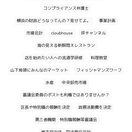
コンプライアンス弁護士
横浜の財政どうなってんの？見せてよ。
事業計画
市場会計
cloubhouse
坪チャンネル
海の見える新鮮悶えレストラン
店を始めたい人への流通学研修
料理教室
山下埠頭にみんなのマーケット
フィッシャマンズワーフ
水産
中央卸売市場
審議会委員のポストも利権ではありませんか？
区長や特別職の報酬を決定
政務活動費を決定
第三者機関 特別職報酬等審議会