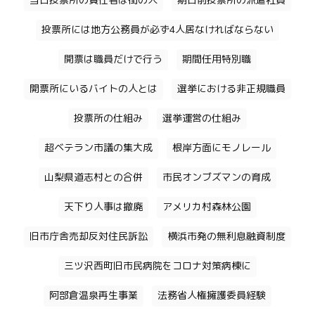
当日投票所の責任者は街の人
期日前投票所の派遣社員
投票所には地方公務員が必ず4人居なければならない
開票は職員だけで行う
期間任用特別職
開票所にいるバイトの人とは
選挙における非正規職員
投票所の仕組み
選挙運営の仕組み
超ベテラン市議の集大成
根岸方面にモノレール
山梨県道志村との合併
市民オンブズマンの育成
天下り人事は撤廃
アメリカ村森林公園
旧市庁舎売却反対住民訴訟
横浜市発の無利息融資制度
三ツ沢西町旧市民病院をコロナ対策病棟に
阿部倉温泉再生事業
法務省人権擁護委員経験