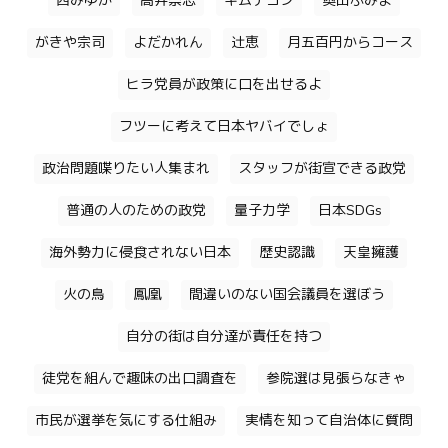
西みゆか
高井崇志
キムテヨン
奥田ふみよ
がきや宗司
よだかれん
辻恵
月五百円からコース
ヒラ党員が政策に口を出せるよ
フツーに考えて日本ヤバイでしょ
政治問題喋りたい人集まれ
スタッフが街宣できる政党
普通の人のための政党
量子力学
日本SDGs
海外勢力に侵食されない日本
歴史認識
天皇擁護
火の鳥
鳳凰
間違いのない国会議員を選ぼう
自分の街は自分達が責任を持つ
徒党を組んで趣味の出口調査を
参院選は見張らなきゃ
市民が選挙を気にする仕組み
実情を知って自治体に質問