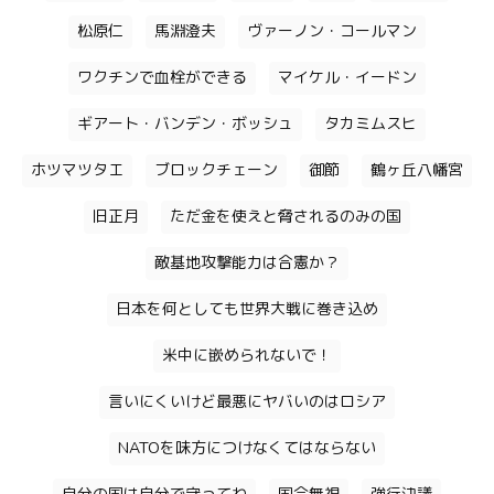
松原仁
馬淵澄夫
ヴァーノン・コールマン
ワクチンで血栓ができる
マイケル・イードン
ギアート・バンデン・ボッシュ
タカミムスヒ
ホツマツタエ
ブロックチェーン
御節
鶴ヶ丘八幡宮
旧正月
ただ金を使えと脅されるのみの国
敵基地攻撃能力は合憲か？
日本を何としても世界大戦に巻き込め
米中に嵌められないで！
言いにくいけど最悪にヤバいのはロシア
NATOを味方につけなくてはならない