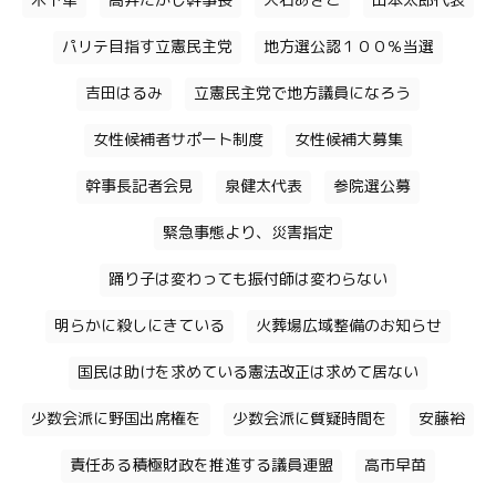
木下隼
高井たかし幹事長
大石あきこ
山本太郎代表
パリテ目指す立憲民主党
地方選公認１００％当選
吉田はるみ
立憲民主党で地方議員になろう
女性候補者サポート制度
女性候補大募集
幹事長記者会見
泉健太代表
参院選公募
緊急事態より、災害指定
踊り子は変わっても振付師は変わらない
明らかに殺しにきている
火葬場広域整備のお知らせ
国民は助けを求めている憲法改正は求めて居ない
少数会派に野国出席権を
少数会派に質疑時間を
安藤裕
責任ある積極財政を推進する議員連盟
高市早苗