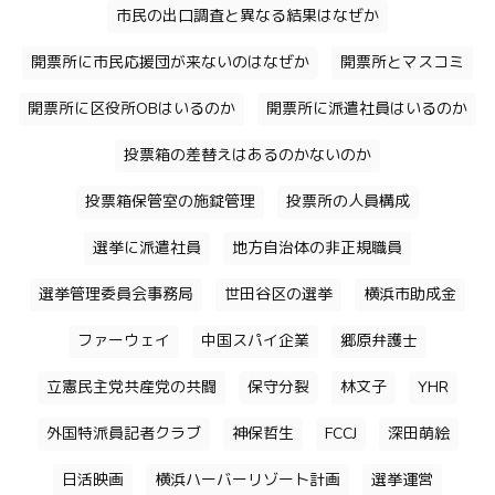
市民の出口調査と異なる結果はなぜか
開票所に市民応援団が来ないのはなぜか
開票所とマスコミ
開票所に区役所OBはいるのか
開票所に派遣社員はいるのか
投票箱の差替えはあるのかないのか
投票箱保管室の施錠管理
投票所の人員構成
選挙に派遣社員
地方自治体の非正規職員
選挙管理委員会事務局
世田谷区の選挙
横浜市助成金
ファーウェイ
中国スパイ企業
郷原弁護士
立憲民主党共産党の共闘
保守分裂
林文子
YHR
外国特派員記者クラブ
神保哲生
FCCJ
深田萌絵
日活映画
横浜ハーバーリゾート計画
選挙運営