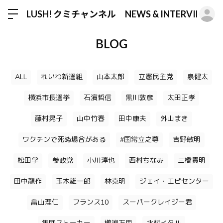
ロ
LUSH! クミチャンネル NEWS & INTERVIEW
BLOG
ALL
れいわ新選組
山本太郎
立憲民主党
泉健太
横浜市長選挙
石濱哲信
黒川敦彦
太田正孝
藤村晃子
山中竹春
田中康夫
外山まき
ワクチンで死ぬ場合がある
#国常立之尊
吉野敏明
松田学
参政党
小川淳也
西村ちなみ
三橋貴明
田中龍作
玉木雄一郎
林克明
ジェイ・エピセンター
畠山理仁
フランス10
スーパークレイジー君