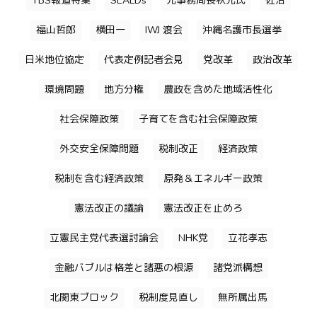
TBS報道特集
SEALDs
元事務局長秋元氏
佐治
福山哲郎
横田一
IWJ 渡会
沖縄名護市長選挙
日米地位協定
代表定例記者会見
党改革
政治改革
環境問題
地方分権
農政を含めた地域活性化
社会保障政策
子育てを含む社会保障政策
外交安全保障問題
税制改正
経済政策
税制を含む経済政策
原発＆エネルギー政策
憲法改正の議論
憲法改正を止めろ
立憲民主党代表選討論会
NHK党
立花孝志
金融バブルは格差と諸悪の根源
諸党派構想
北関東ブロック
税制度見直し
無所属出馬