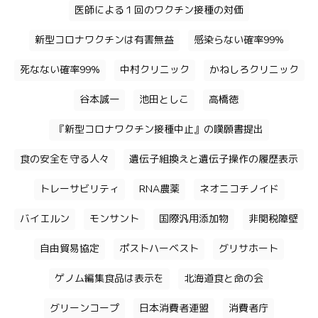
医師による１回のワクチン接種の対価
新型コロナワクチンは有害無益
感染らない確率99%
死なない確率99%
中村クリニック
かねしろクリニック
谷本誠一
池田としこ
高橋徳
『新型コロナワクチン接種中止』の嘆願書提出
食の安全を守る人々
遺伝子組換えと遺伝子操作の履歴表示
トレーサビリティ
RNA農薬
ネオニコチノイド
バイエルン
モンサント
国際汎用添加物
非関税障壁
自由貿易協定
ポストハーベスト
グリサホート
ゲノム編集食品は表示を
北海道食と命の会
グリーンコープ
日本消費者連盟
消費者庁