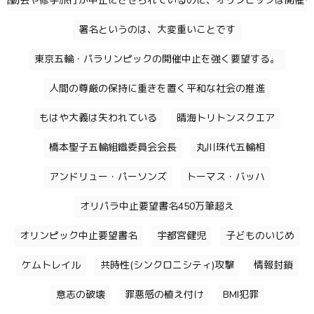
運動会や修学旅行が中止にさせられているのに、オリンピックは開催す
署名というのは、大変重いことです
東京五輪・パラリンピックの開催中止を強く要望する。
人間の尊厳の保持に重きを置く平和な社会の推進
もはや大義は失われている
晴海トリトンスクエア
橋本聖子五輪組織委員会会長
丸川珠代五輪相
アンドリュー・パーソンズ
トーマス・バッハ
オリパラ中止要望書名450万筆超え
オリンピック中止要望書名
宇都宮健児
子どものいじめ
ケムトレイル
共時性(シンクロニシティ)攻撃
情報封鎖
意志の破壊
罪悪感の植え付け
BMI犯罪