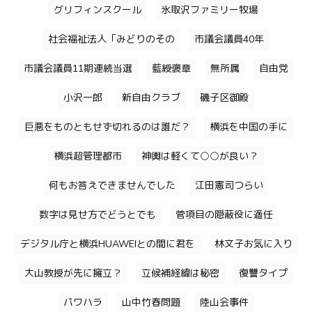
グリフィンスクール
氷取沢ファミリー牧場
社会福祉法人「みどりのその
市議会議員40年
市議会議員11期連続当選
藍綬褒章
無所属
自由党
小沢一郎
新自由クラブ
磯子区御殿
巨悪をものともせず切れるのは誰だ？
横浜を中国の手に
横浜超管理都市
神輿は軽くて○○が良い？
何もお答えできませんでした
江田憲司つらい
数字は見せ方でどうとでも
菅項目の隠蔽役に適任
デジタル庁と横浜HUAWEIとの間に君を
林文子お気に入り
大山教授が先に擁立？
立候補経緯は秘密
復讐タイプ
パワハラ
山中竹春問題
陸山会事件