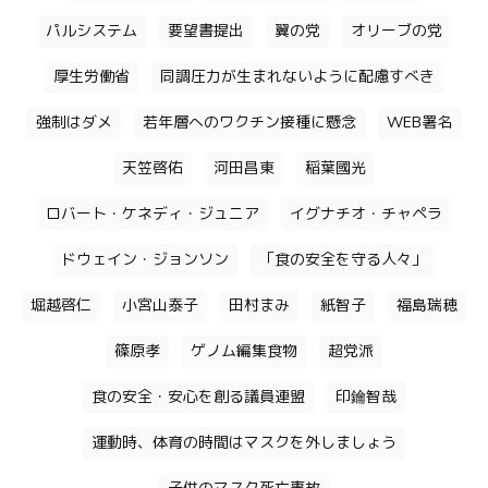
パルシステム
要望書提出
翼の党
オリーブの党
厚生労働省
同調圧力が生まれないように配慮すべき
強制はダメ
若年層へのワクチン接種に懸念
WEB署名
天笠啓佑
河田昌東
稲葉國光
ロバート・ケネディ・ジュニア
イグナチオ・チャペラ
ドウェイン・ジョンソン
「食の安全を守る人々」
堀越啓仁
小宮山泰子
田村まみ
紙智子
福島瑞穂
篠原孝
ゲノム編集食物
超党派
食の安全・安心を創る議員連盟
印鑰智哉
運動時、体育の時間はマスクを外しましょう