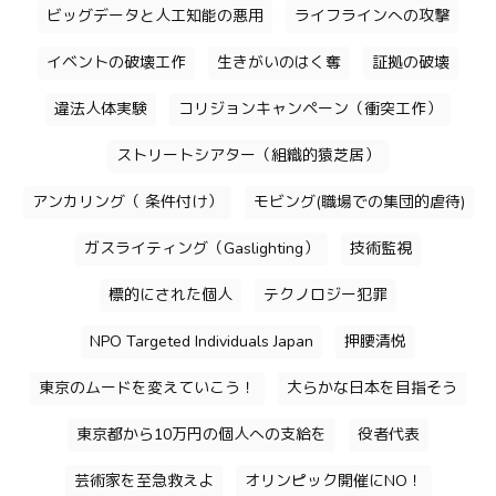
ビッグデータと人工知能の悪用
ライフラインへの攻撃
イベントの破壊工作
生きがいのはく奪
証拠の破壊
違法人体実験
コリジョンキャンペーン（衝突工作）
ストリートシアター（組織的猿芝居）
アンカリング（ 条件付け）
モビング(職場での集団的虐待)
ガスライティング（Gaslighting）
技術監視
標的にされた個人
テクノロジー犯罪
NPO Targeted Individuals Japan
押腰清悦
東京のムードを変えていこう！
大らかな日本を目指そう
東京都から10万円の個人への支給を
役者代表
芸術家を至急救えよ
オリンピック開催にNO！