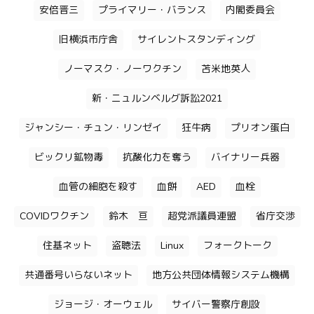
安倍晋三
プライマリー・バランス
内閣委員会
旧横浜市庁舎
サイレントスタンディング
ノーマスク・ノーワクチン
苫米地英人
新・ニュルンベルグ訴訟2021
ジャンシー・チュン・リンゼイ
狂牛病
プリオン蛋白
ビックリ鉱物毒
抗酸化力を奪う
バイナリー兵器
血管の細胞を殺す
血餅
AED
血栓
COVIDワクチン
鈴木 亘
超党派議員連盟
省庁交渉
住基ネット
盗聴法
Linux
フォークトーク
共通番号いらないネット
地方公共団体情報システム機構
ジョージ・オーウェル
サイバー警察庁創設