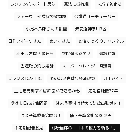
ワクチンパスポート反対
憲法に抵抗権
スパイ防止法
ファーウェイ横浜誘致問題
保護猫ユーチューバー
小此木八郎さんの後釜
衆院選神奈川3区
日刊スポーツさん
東スポさん
政治ゆっくりチャンネル
羽田まさゆき報道局
衆院選出るの？
最終弁論
当選取り消し控訴
スーパークレイジー君議員
フランス10及川氏
隙のない完璧な経済政策
井上さくら
土地を売却すれば給食ができるかも
定期借地権77年
横浜市旧市庁舎問題
はよ予算付け替えて財政出動せい！
はよ予算委員会開け！
補正予算余剰金30兆円
不定期記者会見
郷原信郎の「日本の権力を斬る！」