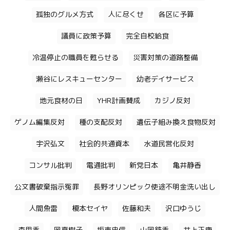
孤独のグルメ方式
人に尽くせ
各区に予算
議員に政策予算
完全自校給食
冷温停止の職員を甦らせる
災害対策の道路整備
瀬谷にレスキューセンター
幼老デイサービス
地元食材の日
YHR計画賛成
カジノ反対
ゲノム編集反対
種の支配反対
遺伝子組み換え食物反対
宇沢弘文
社会的共通資本
水道民営化反対
コンサル批判
電通批判
新党日本
亀井静香
公文書破棄指示冤罪
長野オリンピック使途不明金洗い出し
人間魚雷
榎本セイヤ
佐藤和夫
沢口ゆうじ