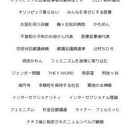
オリンピックに医療従事者派遣無理です
コロナ病床逼迫
オリンピック要らない
みんなを幸せにする医療
お話を伺う目線
梅ヶ丘松沢病院
かもめん
不登校の子供のお母さん代表
医療従事者代表
世田谷区都議候補
都議会議員選挙
辻村ちひろ
依田かれん
フェミニズムを政策に取り込む
ジェンダー問題
THE F-WORD
西荻窪
阿佐ヶ谷
高円寺
多様性を保持する社会
築地の水神様
インターセクショナリティ
インターセクショナル理論
フェミニズム
杉並区都議選
ライナー・フェルミッヒ
ナチス後に制定されたニュルンベルグ綱領