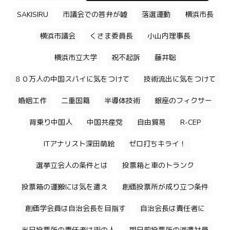
SAKISIRU
市議会での答弁が嘘
落選運動
横浜市長
横浜市議会
くさま委員長
小山内理事長
横浜市立大学
祝不起訴
藤井聡
８０万人の中国スパイに気をつけて
技術流出に気をつけて
婚姻工作
二重国籍
半導体技術
銀座のフィクサー
背乗り中国人
中国共産党
自由貿易
R-CEP
ITアナリスト深田萌絵
ゼロ打ちキライ！
選挙立会人の条件とは
投票箱と車のトランク
投票箱の運搬には気を遣え
創価投票所が成り立つ条件
創価学会員は自治会長を目指す
自治会長は責任者に