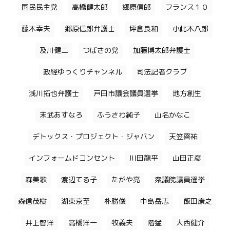
国民民主党
高橋健太郎
郷原信郎
フランス１０
藤木幸夫
郷原信郎弁護士
坪倉良和
小此木八郎
及川健二
つばさの党
加藤博太郎弁護士
政経ゆっくりチャンネル
司法記者クラブ
浅川拓也弁護士
戸田市議会議員選挙
地方創生
末武あすなろ
ふうさわ純子
山名かなこ
デトックス・プロジェクト・ジャバン
天笠啓祐
インフォームドコンセント
川田龍平
山田正彦
森美歌
渡辺てる子
たがや亮
衆議院議員選挙
森信茂樹
湖東京至
朴勝俊
中島岳志
飯田康之
井上智洋
高橋洋一
牧義夫
階猛
大西健介