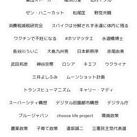
集団ストーカー
櫛渕万里
北村イタル
ゼン・ハニーカット
松尾匡
野党共闘
消費税減税研究会
スパイクは分解されず永遠に体内に残る
ワクチンで不妊になる
#ホツマツタエ
水道橋博士
長谷川ういこ
大島九州男
日本新秩序
赤尾由美
武田邦彦
神谷宗幣
ロシア
キエフ
ウクライナ
三井よしふみ
ムーンショット計画
トランスヒューマニズム
キャリー・マディ
スーパーシティ構想
デジタル田園都市構想
デジタル庁
ブルージャパン
choose life project
環境政策
農業政策
子育て政策
逢坂誠二
立憲民主党代表選