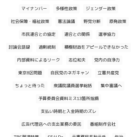
マイナンバー
多様性政策
ジェンダー政策
社会保障・福祉政策
憲法論議
野党分断
原発政策
市民連合との協定
連合との関係
選挙協力
討論会語録
過剰統制
積極財政をアピールできなかった
内部資料によるリーク
志位和夫
党内の自浄力
東京8区問題
自民党のネガキャン
立憲共産党
ちょっと待った
衆議院議員選挙総括
集中審議へ
予算委員会資料ミス13箇所指摘
支払い時期と入金時期のズレ
広告代理店への支出業務の委託
番組制作会社