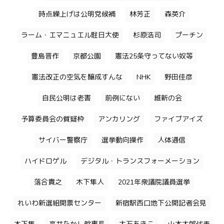
時点繰上げは公明党候補
林芳正
森英介
ラーム・エマニュエル駐日大使
杉原浩司
プーチン
豊島晋作
京都公園
憲法25条守ってない奴等
憲法改正の空気を醸成すんな
NHK
野田佳彦
自民公明は老害
前例にない
維新の会
予算委員会の質疑枠
アンカリング
ファイブアイズ
サイバー警察庁
選挙動向操作
人体通信
ハイドロゲル
デジタル・トランスフォーメーション
落合貴之
木下隼人
2021年衆議院議員選挙
れいわ新選組開票センター
新宿駅西口地下公開記者会見