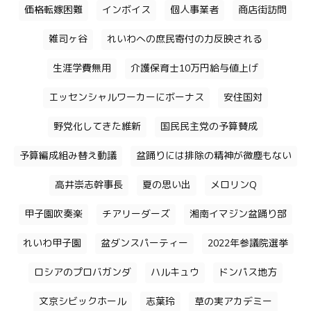
価格転嫁困難
インボイス
個人事業者
商店街訪問
雑司ヶ谷
れいわへの庶民寄付の力反映される
生涯学費無用
介護保育士10万円給与値上げ
エッセンシャルワーカーにボーナス
安住国対
野党化してきた維新
国民民主党の予算賛成
予算編成組み替え動議
盆踊りには排除の精神が微塵もない
高井崇志幹事長
夏の思い出
メロリンQ
甲子園吹奏楽
チアリーダーズ
湘南イマジン盆踊り部
れいわ甲子園
盆ダンスパーティー
2022年参議院選挙
ロシアのプロバガンダ
ハルキュウ
ドンパス地方
文京シビックホール
志葉玲
草の実アカデミー