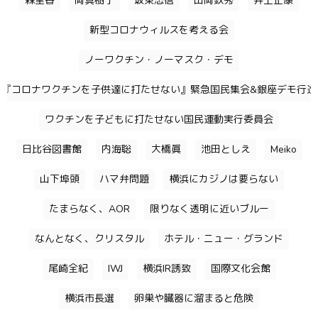
森里香
岡真樹子
坂東忠信
山岡鉄秀
井上正康
新型コロナウィルスを考える会
ノーワクチン・ノーマスク・デモ
『コロナワクチンを子供達に打たせない』緊急国民集会&銀座デモ行進
ワクチンを子どもに打たせない国民運動実行委員会
日比谷図書館
内海聡
大橋眞
池田としえ
Meiko
山下埠頭
ハマ弁問題
横浜にカジノは要らない
たまらなく、AOR
限りなく透明に近いブルー
なんとなく、クリスタル
ホテル・ニュー・グランド
尾崎全紀
IWJ
横浜IR誘致
国際文化会館
横浜市長選
卵巣や臓器に溜まると危険