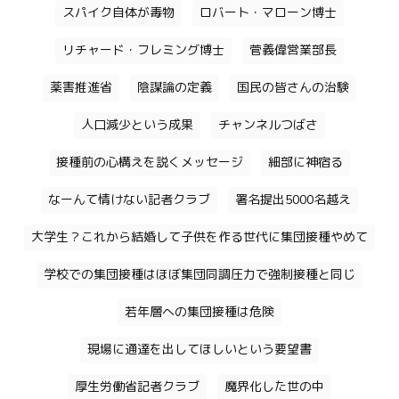
スパイク自体が毒物
ロバート・マローン博士
リチャード・フレミング博士
菅義偉営業部長
薬害推進省
陰謀論の定義
国民の皆さんの治験
人口減少という成果
チャンネルつばさ
接種前の心構えを説くメッセージ
細部に神宿る
なーんて情けない記者クラブ
署名提出5000名越え
大学生？これから結婚して子供を作る世代に集団接種やめて
学校での集団接種はほぼ集団同調圧力で強制接種と同じ
若年層への集団接種は危険
現場に通達を出してほしいという要望書
厚生労働省記者クラブ
魔界化した世の中