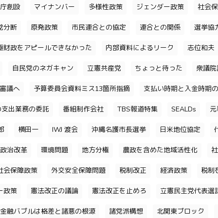
庁創設
マイナンバー
多様性政策
ジェンダー政策
社会保
党分断
原発政策
市民連合との協定
連合との関係
選挙協
極財政をアピールできなかった
内部資料によるリーク
志位和夫
自民党のネガキャン
立憲共産党
ちょっと待った
衆議院
審議へ
予算委員会資料ミス13箇所指摘
支払い時期と入金時期
の支出業務の委託
番組制作会社
TBS報道特集
SEALDs
元
郎
横田一
IWJ 渡会
沖縄名護市長選挙
日米地位協定
政治改革
環境問題
地方分権
農政を含めた地域活性化
社
社会保障政策
外交安全保障問題
税制改正
経済政策
税制
ー政策
憲法改正の議論
憲法改正を止めろ
立憲民主党代表選
金融バブルは格差と諸悪の根源
諸党派構想
北関東ブロック