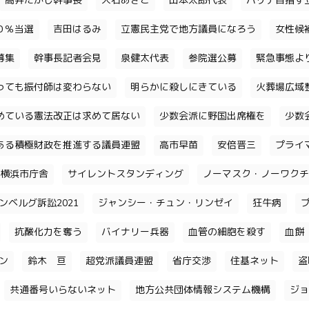
高井たかし幹事長
大石あきこ
山本太郎代表
パリテ目指す
０％当選
吉田はるみ
立憲民主党で地方議員になろう
女性候
募集
幹事長記者会見
泉健太代表
参院選公募
緊急事態よ
っても振付師は変わらない
明らかに殺しにきている
火葬場広域
めている憲法改正は求めて居ない
少数会派に野国出席権を
少数
ある積極財政を推進する議員連盟
高市早苗
安倍晋三
プライ
横浜市庁舎
サイレントスタンディング
ノーマスク・ノーワクチ
ンベルグ訴訟2021
ジャンシー・チュン・リンゼイ
狂牛病
抗酸化力を奪う
バイナリー兵器
血管の細胞を殺す
血餅
チン
鈴木 亘
超党派議員連盟
省庁交渉
住基ネット
盗
共通番号いらないネット
地方公共団体情報システム機構
ジョ