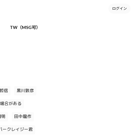
ログイン
TW（MSG可）
哲信
黒川敦彦
場合がある
貴明
田中龍作
パークレイジー君