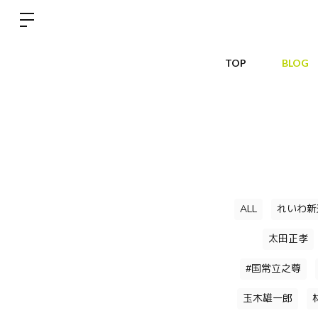
TOP
BLOG
ALL
れいわ新
太田正孝
#国常立之尊
玉木雄一郎