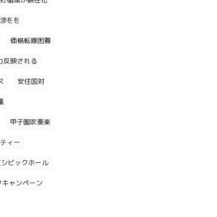
好循環が顕在化
渉をを
価格転嫁困難
力反映される
ス
安住国対
議
甲子園吹奏楽
ティー
京シビックホール
クキャンペーン