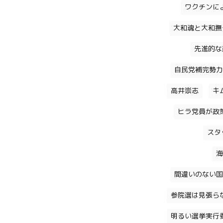
ワクチンに
大和魂と大和撫
先進的な
自民党補完勢力
高井崇志
キ
ヒラ党員が政
スタ
海
間違いのない国
参院選は見張ら
明るい選挙実行