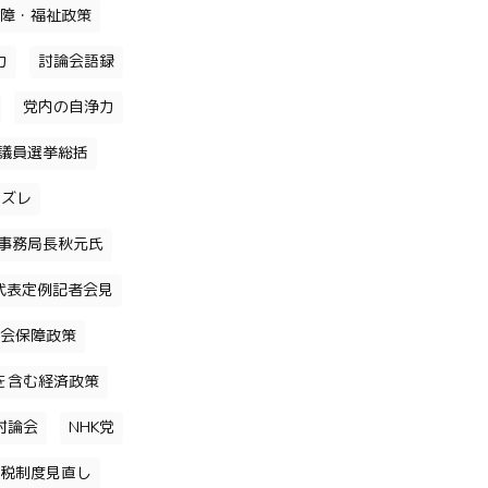
障・福祉政策
力
討論会語録
党内の自浄力
議員選挙総括
のズレ
事務局長秋元氏
代表定例記者会見
会保障政策
を含む経済政策
討論会
NHK党
税制度見直し