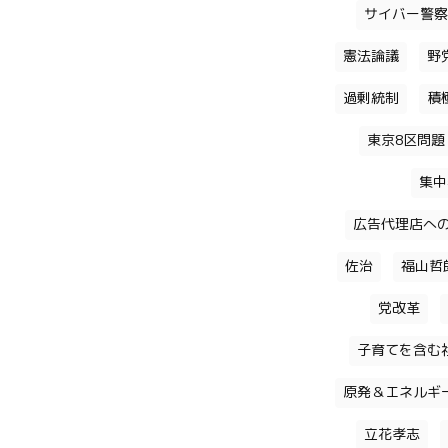
サイバー警察
憲法論議
野
過剰統制
積
東京8区問題
集中
広告代理店へ
佐治
福山哲
党改革
子育てを含む
原発＆エネルギ
立花孝志