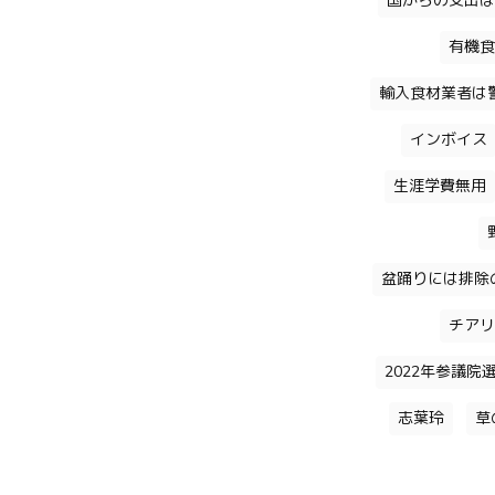
国からの支出は
有機食
輸入食材業者は
インボイス
生涯学費無用
盆踊りには排除
チアリ
2022年参議院
志葉玲
草