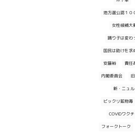
木下隼
地方選公認１０
女性候補大
踊り子は変わ
国民は助けを求
安藤裕
責任
内閣委員会
旧
新・ニュル
ビックリ鉱物毒
COVIDワク
フォークトーク