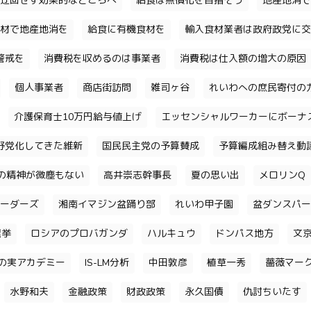
迂回せず効果的なところへ
給食は無償化を目指そう
地産地消で
材で地産地消を
給食に有機食材を
輸入食材業者は政府政党に交
警戒を
消費税を収めるのは事業者
消費税は仕入額の増大の原因
個人事業者
商店街訪問
雑司ヶ谷
れいわへの庶民寄付の
介護保育士10万円給与値上げ
エッセンシャルワーカーにボーナ
野党化してきた維新
国民民主党の予算賛成
予算編成組み替え動
の精神が微塵もない
高井崇志幹事長
夏の思い出
メロリンQ
ーダーズ
湘南イマジン盆踊り部
れいわ甲子園
盆ダンスパー
選挙
ロシアのプロバガンダ
ハルキュウ
ドンパス地方
文
の実アカデミー
IS-LM分析
中田敦彦
植草一秀
薔薇マー
水野和夫
金融政策
財政政策
永久国債
仇討ちいたす