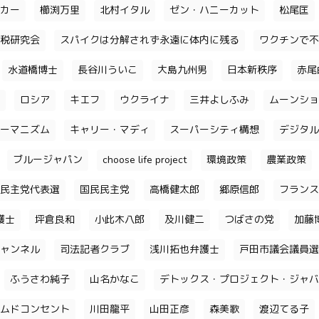
カー
櫛渕万里
北村イタル
ゼン・ハニーカット
松尾匡
税研究会
スパイクは分解されず永遠に体内に残る
ワクチンで不
水道橋博士
長谷川ういこ
大島九州男
日本新秩序
赤尾
ロシア
キエフ
ウクライナ
三井よしふみ
ムーンショ
ーマニズム
キャリー・マディ
スーパーシティ構想
デジタル
ブルージャパン
choose life project
環境政策
農業政策
民主党代表選
国民民主党
高橋健太郎
郷原信郎
フランス
護士
坪倉良和
小此木八郎
及川健二
つばさの党
加藤
ャンネル
司法記者クラブ
浅川拓也弁護士
戸田市議会議員選
ふうさわ純子
山名かなこ
デトックス・プロジェクト・ジャバ
ムドコンセント
川田龍平
山田正彦
森美歌
渡辺てる子