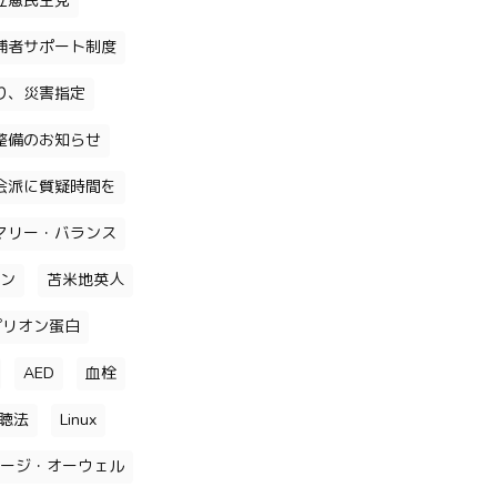
立憲民主党
補者サポート制度
り、災害指定
整備のお知らせ
会派に質疑時間を
マリー・バランス
ン
苫米地英人
プリオン蛋白
AED
血栓
聴法
Linux
ージ・オーウェル