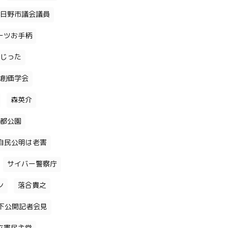
日野市議会議員
ーツお手柄
じった
創価学会
森英介
都公園
自民公明は老害
サイバー警察庁
ン
落合貴之
下公開記者会見