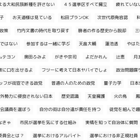
よる大和民族断種を許さない
４５選挙区すべて擁立
疲れていな
子
お天道様は見ている
松田プランOK
次世代原発容認
政策
竹内文書の時代を取り戻す
勝者の作る歴史から脱却
三
ではない
参加するは一緒に学ぶ
天畠大輔
蓮池透
やはた
ムテヨン
奥田ふみよ
がきや宗司
よだかれん
辻恵
月
策に口を出せるよ
フツーに考えて日本ヤバイでしょ
政治問題喋
ッフが街宣できる政党
普通の人のための政党
量子力学
日本S
外勢力に侵食されない日本
歴史認識
天皇擁護
火の鳥
鳳
会議員を選ぼう
自分の街は自分達が責任を持つ
徒党を組んで趣
なきゃ
市民が選挙を気にする仕組み
実情を知って自治体に質問
委員会とは？
選挙におけるアルバイト
選挙における非正規社員