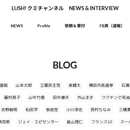
LUSH! クミチャンネル NEWS & INTERVIEW
NEWS
Profile
依頼＆寄付
FB頁（速報）
BLOG
選組
山本太郎
立憲民主党
泉健太
横浜市長選挙
石濱
藤村晃子
山中竹春
田中康夫
外山まき
ワクチンで死ぬ
吉野敏明
松田学
参政党
小川淳也
西村ちなみ
三橋
林克明
ジェイ・エピセンター
畠山理仁
フランス10
スー