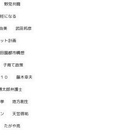
野党共闘
妊になる
由美
武田邦彦
ット計画
田園都市構想
子育て政策
１０
藤木幸夫
博太郎弁護士
挙
地方創生
ン
天笠啓祐
たがや亮