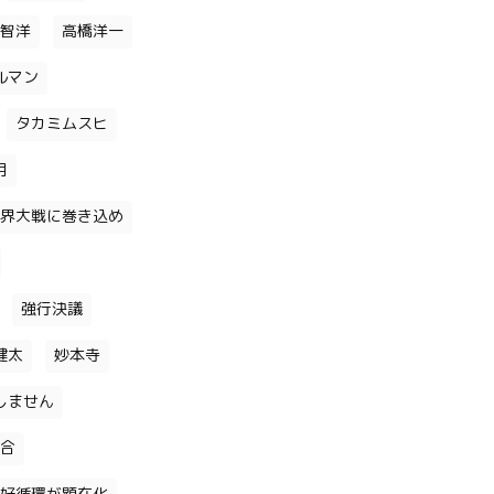
智洋
高橋洋一
ルマン
タカミムスヒ
月
界大戦に巻き込め
強行決議
健太
妙本寺
しません
合