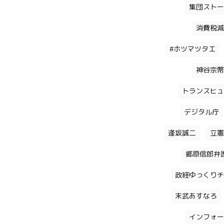
集団ストー
消費税減
#ホツマツタエ
神谷宗幣
トランスヒュ
デジタル庁
逢坂誠二
立憲
郷原信郎弁
政経ゆっくりチ
末武あすなろ
インフォー