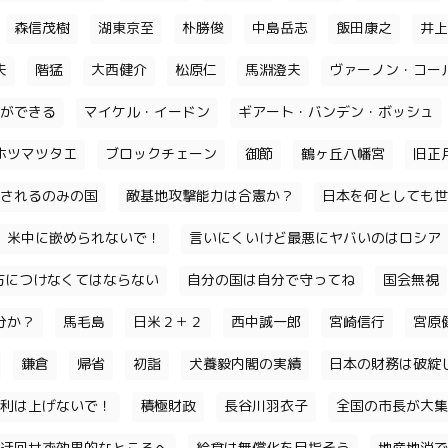
森信茂樹
湖東京至
朴勝俊
中島岳志
飯田康之
井上
夫
階猛
大西健介
松原仁
馬淵澄夫
ヴァーノン・コー
ができる
マイケル・イードン
ギアート・バンデン・ボッシュ
ホツマツタエ
ブロックチェーン
御節
鶴ヶ丘八幡宮
旧正
されるのみの国
敵基地攻撃能力は合憲か？
日本を何としても世
米中に嵌められないで！
言いにくいけど最悪にヤバいのはロシア
味方につけなくてはならない
自分の国は自分で守ってね
国会無視
分か？
馬毛島
日米２＋２
西中誠一郎
宮崎信行
宮原
鎌倉
帰省
初詣
犬養毅内閣の実績
日本の財務は破綻
利は上げないで！
積極財政
長谷川羽衣子
全国の市長が大集