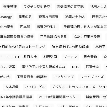
選挙管理
ワクチン反対政党
高橋清隆の文学観
池田としえ
trategy
龍馬の会
頑張れ市長選
秘書かもめん
日刊スポ
小松記者
西本誠
当選取り消し
子供達の思いを大人が踏みに
選挙管理委員会の捏造
戸田歌謡協会会長
冷たい戸田市役所
ヶ月前から住居前ストーキング
時点繰上げは公明党候補
林芳正
・エマニュエル駐日大使
杉原浩司
プーチン
豊島晋作
京
てない奴等
憲法改正の空気を醸成すんな
NHK
野田佳彦
新の会
予算委員会の質疑枠
アンカリング
ファイブアイズ
人体通信
ハイドロゲル
デジタル・トランスフォーメーショ
2021年衆議院議員選挙
れいわ新選組開票センター
新宿駅西口地