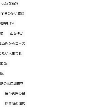
い元気な新党
科学者の多い政党
橋貴明TV
愛
西みゆか
五百円からコース
りたい人集まれ
DGs
凰
味の出口調査を
選挙管理委員
開票所の運営