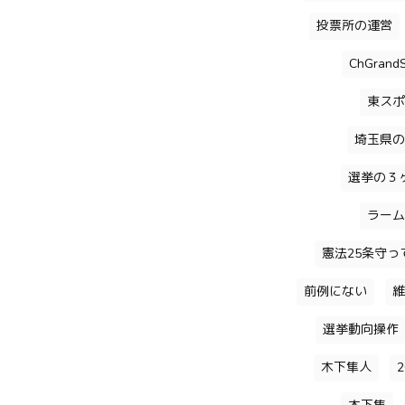
投票所の運営
ChGrandS
東スポ
埼玉県の
選挙の３
ラーム
憲法25条守っ
前例にない
維
選挙動向操作
木下隼人