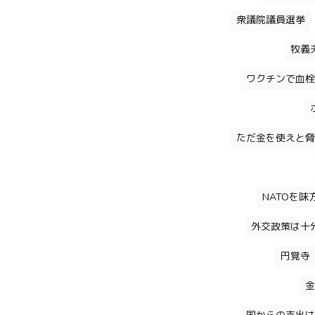
衆議院議員選挙
牧義
ワクチンで血栓
ただ金を使えと脅
NATOを
外交政策は十
円覚寺
金