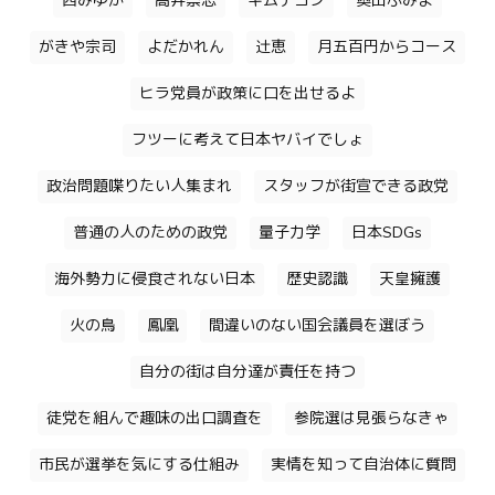
西みゆか
高井崇志
キムテヨン
奥田ふみよ
がきや宗司
よだかれん
辻恵
月五百円からコース
ヒラ党員が政策に口を出せるよ
フツーに考えて日本ヤバイでしょ
政治問題喋りたい人集まれ
スタッフが街宣できる政党
普通の人のための政党
量子力学
日本SDGs
海外勢力に侵食されない日本
歴史認識
天皇擁護
火の鳥
鳳凰
間違いのない国会議員を選ぼう
自分の街は自分達が責任を持つ
徒党を組んで趣味の出口調査を
参院選は見張らなきゃ
市民が選挙を気にする仕組み
実情を知って自治体に質問