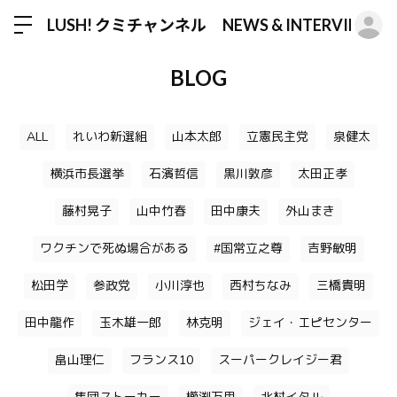
ロ
LUSH! クミチャンネル NEWS & INTERVIEW
BLOG
ALL
れいわ新選組
山本太郎
立憲民主党
泉健太
横浜市長選挙
石濱哲信
黒川敦彦
太田正孝
藤村晃子
山中竹春
田中康夫
外山まき
ワクチンで死ぬ場合がある
#国常立之尊
吉野敏明
松田学
参政党
小川淳也
西村ちなみ
三橋貴明
田中龍作
玉木雄一郎
林克明
ジェイ・エピセンター
畠山理仁
フランス10
スーパークレイジー君