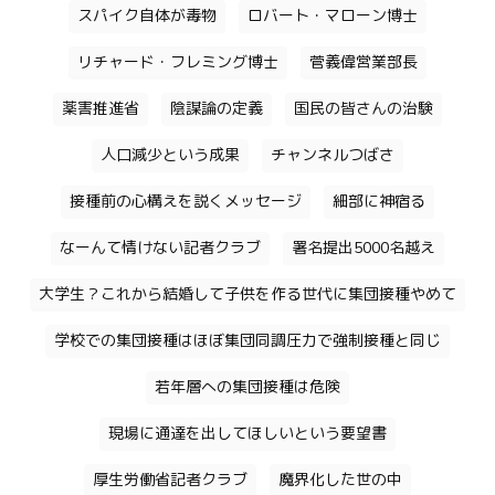
スパイク自体が毒物
ロバート・マローン博士
リチャード・フレミング博士
菅義偉営業部長
薬害推進省
陰謀論の定義
国民の皆さんの治験
人口減少という成果
チャンネルつばさ
接種前の心構えを説くメッセージ
細部に神宿る
なーんて情けない記者クラブ
署名提出5000名越え
大学生？これから結婚して子供を作る世代に集団接種やめて
学校での集団接種はほぼ集団同調圧力で強制接種と同じ
若年層への集団接種は危険
現場に通達を出してほしいという要望書
厚生労働省記者クラブ
魔界化した世の中