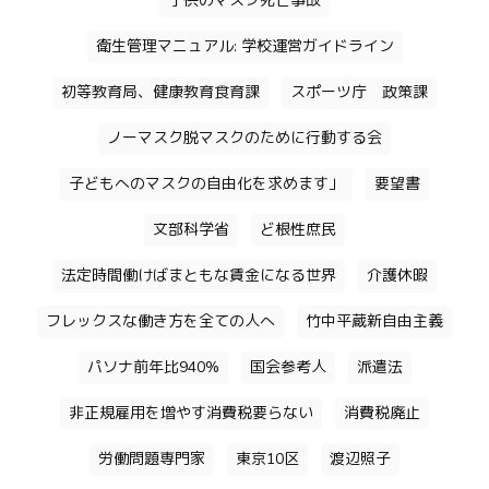
子供のマスク死亡事故
衛生管理マニュアル: 学校運営ガイドライン
初等教育局、健康教育食育課
スポーツ庁 政策課
ノーマスク脱マスクのために行動する会
子どもへのマスクの自由化を求めます」
要望書
文部科学省
ど根性庶民
法定時間働けばまともな賃金になる世界
介護休暇
フレックスな働き方を全ての人へ
竹中平蔵新自由主義
パソナ前年比940%
国会参考人
派遣法
非正規雇用を増やす消費税要らない
消費税廃止
労働問題専門家
東京10区
渡辺照子