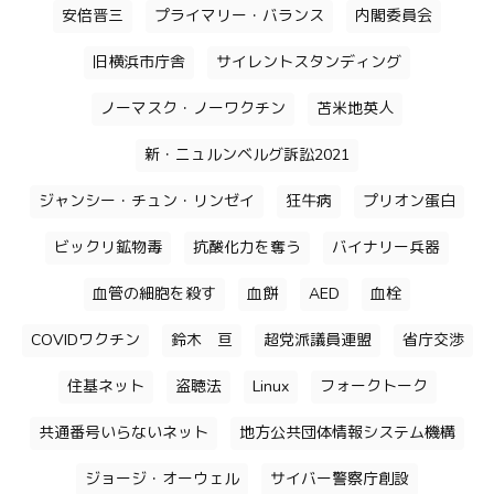
安倍晋三
プライマリー・バランス
内閣委員会
旧横浜市庁舎
サイレントスタンディング
ノーマスク・ノーワクチン
苫米地英人
新・ニュルンベルグ訴訟2021
ジャンシー・チュン・リンゼイ
狂牛病
プリオン蛋白
ビックリ鉱物毒
抗酸化力を奪う
バイナリー兵器
血管の細胞を殺す
血餅
AED
血栓
COVIDワクチン
鈴木 亘
超党派議員連盟
省庁交渉
住基ネット
盗聴法
Linux
フォークトーク
共通番号いらないネット
地方公共団体情報システム機構
ジョージ・オーウェル
サイバー警察庁創設