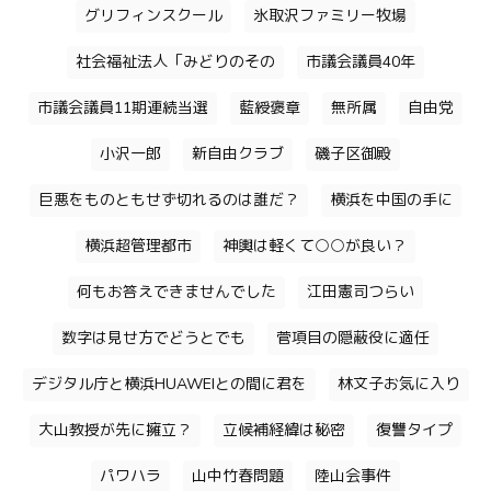
グリフィンスクール
氷取沢ファミリー牧場
社会福祉法人「みどりのその
市議会議員40年
市議会議員11期連続当選
藍綬褒章
無所属
自由党
小沢一郎
新自由クラブ
磯子区御殿
巨悪をものともせず切れるのは誰だ？
横浜を中国の手に
横浜超管理都市
神輿は軽くて○○が良い？
何もお答えできませんでした
江田憲司つらい
数字は見せ方でどうとでも
菅項目の隠蔽役に適任
デジタル庁と横浜HUAWEIとの間に君を
林文子お気に入り
大山教授が先に擁立？
立候補経緯は秘密
復讐タイプ
パワハラ
山中竹春問題
陸山会事件