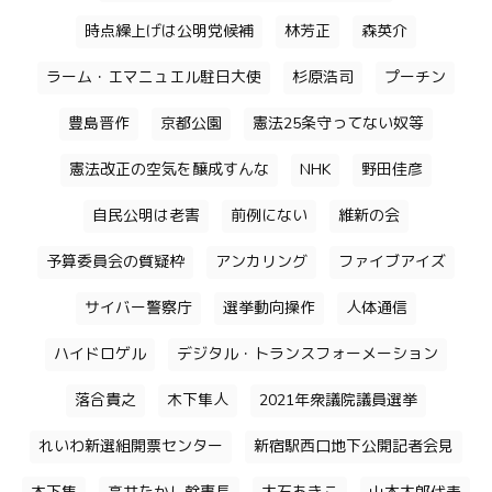
時点繰上げは公明党候補
林芳正
森英介
ラーム・エマニュエル駐日大使
杉原浩司
プーチン
豊島晋作
京都公園
憲法25条守ってない奴等
憲法改正の空気を醸成すんな
NHK
野田佳彦
自民公明は老害
前例にない
維新の会
予算委員会の質疑枠
アンカリング
ファイブアイズ
サイバー警察庁
選挙動向操作
人体通信
ハイドロゲル
デジタル・トランスフォーメーション
落合貴之
木下隼人
2021年衆議院議員選挙
れいわ新選組開票センター
新宿駅西口地下公開記者会見