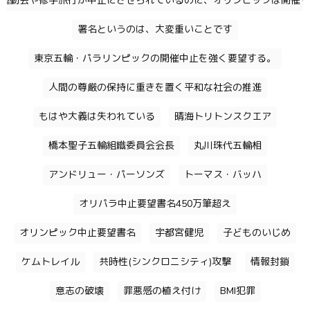
運動会や修学旅行が中止にさせられているのに、オリンピックは開催す
署名というのは、大変重いことです
東京五輪・パラリンピックの開催中止を強く要望する。
人間の尊厳の保持に重きを置く平和な社会の推進
もはや大義は失われている
晴海トリトンスクエア
橋本聖子五輪組織委員会会長
丸川珠代五輪相
アンドリュー・パーソンズ
トーマス・バッハ
オリパラ中止要望書名450万筆超え
オリンピック中止要望書名
宇都宮健児
子どものいじめ
ケムトレイル
共時性(シンクロニシティ)攻撃
情報封鎖
意志の破壊
罪悪感の植え付け
BMI犯罪