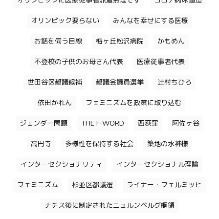
オリンピックに医療従事者派遣無理です
コロナ病床逼迫
オリンピック要らない
みんなを幸せにする医療
お話を伺う目線
梅ヶ丘松沢病院
かもめん
不登校の子供のお母さん代表
医療従事者代表
世田谷区都議候補
都議会議員選挙
辻村ちひろ
依田かれん
フェミニズムを政策に取り込む
ジェンダー問題
THE F-WORD
西荻窪
阿佐ヶ谷
高円寺
多様性を保持する社会
築地の水神様
インターセクショナリティ
インターセクショナル理論
フェミニズム
杉並区都議選
ライナー・フェルミッヒ
ナチス後に制定されたニュルンベルグ綱領