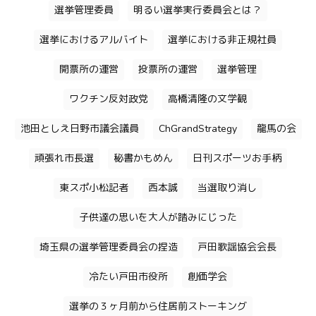
選挙管理委員
明るい選挙実行委員会とは？
選挙におけるアルバイト
選挙における非正規社員
開票所の運営
投票所の運営
選挙管理
ワクチン反対政党
高橋清隆の文学観
池田としえ日野市議会議員
ChGrandStrategy
龍馬の会
頑張れ市長選
秘書かもめん
日刊スポーツお手柄
東スポ小松記者
西本誠
当選取り消し
子供達の思いを大人が踏みにじった
埼玉県の選挙管理委員会の捏造
戸田歌謡協会会長
冷たい戸田市役所
創価学会
選挙の３ヶ月前から住居前ストーキング