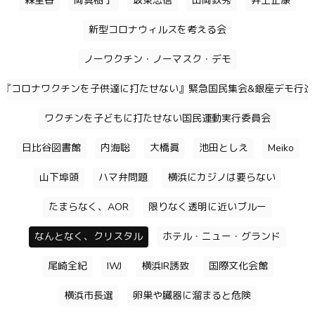
森里香
岡真樹子
坂東忠信
山岡鉄秀
井上正康
新型コロナウィルスを考える会
ノーワクチン・ノーマスク・デモ
『コロナワクチンを子供達に打たせない』緊急国民集会&銀座デモ行進
ワクチンを子どもに打たせない国民運動実行委員会
日比谷図書館
内海聡
大橋眞
池田としえ
Meiko
山下埠頭
ハマ弁問題
横浜にカジノは要らない
たまらなく、AOR
限りなく透明に近いブルー
なんとなく、クリスタル
ホテル・ニュー・グランド
尾崎全紀
IWJ
横浜IR誘致
国際文化会館
横浜市長選
卵巣や臓器に溜まると危険