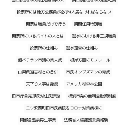
当日投票所の責任者は街の人
期日前投票所の派遣社員
投票所には地方公務員が必ず4人居なければならない
開票は職員だけで行う
期間任用特別職
開票所にいるバイトの人とは
選挙における非正規職員
投票所の仕組み
選挙運営の仕組み
超ベテラン市議の集大成
根岸方面にモノレール
山梨県道志村との合併
市民オンブズマンの育成
天下り人事は撤廃
アメリカ村森林公園
旧市庁舎売却反対住民訴訟
横浜市発の無利息融資制度
三ツ沢西町旧市民病院をコロナ対策病棟に
阿部倉温泉再生事業
法務省人権擁護委員経験