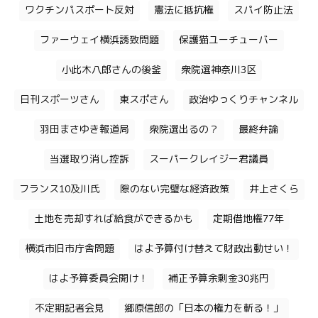
ワクチンパスポート反対
憲法に抵抗権
スパイ防止法
ファーウェイ横浜誘致問題
保護猫ユーチューバー
小此木八郎さんの後釜
衆院選神奈川3区
日刊スポーツさん
東スポさん
政治ゆっくりチャンネル
羽田まさゆき報道局
衆院選出るの？
最終弁論
当選取り消し控訴
スーパークレイジー君議員
フランス10及川氏
隙のない完璧な経済政策
井上さくら
土地を売却すれば給食ができるかも
定期借地権77年
横浜市旧市庁舎問題
はよ予算付け替えて財政出動せい！
はよ予算委員会開け！
補正予算余剰金30兆円
不定期記者会見
郷原信郎の「日本の権力を斬る！」