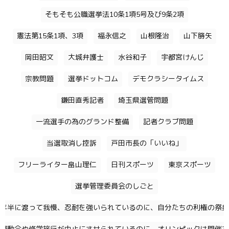
そもそも公職選挙法10条1項5号及び9条2項
憲法第15条1項、3項
福永信之
山根隆治
山下勝矢
岡田昭文
大城弁護士
水谷和子
宇都宮けんじ
宗教問題
選挙ドットコム
デモクラシータイムス
鎌田直秀記者
埼玉県選管問題
一流選手の為のグランド整備
記者クラブ問題
当選取消し控訴
戸田市長の「いいね」
フリーライター畠山理仁
日刊スポーツ
東京スポーツ
選挙管理委員会のしごと
年半に渡って我慢、忍耐を強いられているのに、自分たちの利権の祭典