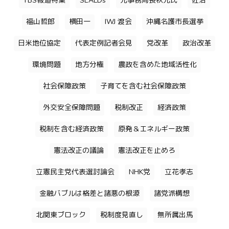
TBS報道特集
SEALDs
元事務局長秋元氏
佐治
福山哲郎
横田一
IWJ 渡会
沖縄名護市長選挙
日米地位協定
代表定例記者会見
党改革
政治改革
環境問題
地方分権
農政を含めた地域活性化
社会保障政策
子育てを含む社会保障政策
外交安全保障問題
税制改正
経済政策
税制を含む経済政策
原発＆エネルギー政策
憲法改正の議論
憲法改正を止めろ
立憲民主党代表選討論会
NHK党
立花孝志
金融バブルは格差と諸悪の根源
諸党派構想
北関東ブロック
税制度見直し
無所属出馬