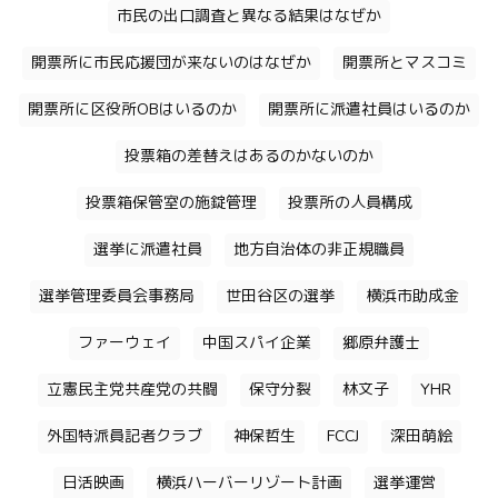
市民の出口調査と異なる結果はなぜか
開票所に市民応援団が来ないのはなぜか
開票所とマスコミ
開票所に区役所OBはいるのか
開票所に派遣社員はいるのか
投票箱の差替えはあるのかないのか
投票箱保管室の施錠管理
投票所の人員構成
選挙に派遣社員
地方自治体の非正規職員
選挙管理委員会事務局
世田谷区の選挙
横浜市助成金
ファーウェイ
中国スパイ企業
郷原弁護士
立憲民主党共産党の共闘
保守分裂
林文子
YHR
外国特派員記者クラブ
神保哲生
FCCJ
深田萌絵
日活映画
横浜ハーバーリゾート計画
選挙運営