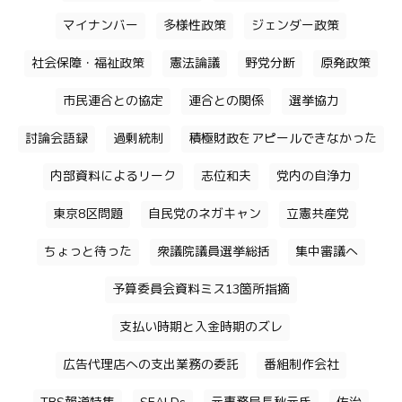
マイナンバー
多様性政策
ジェンダー政策
社会保障・福祉政策
憲法論議
野党分断
原発政策
市民連合との協定
連合との関係
選挙協力
討論会語録
過剰統制
積極財政をアピールできなかった
内部資料によるリーク
志位和夫
党内の自浄力
東京8区問題
自民党のネガキャン
立憲共産党
ちょっと待った
衆議院議員選挙総括
集中審議へ
予算委員会資料ミス13箇所指摘
支払い時期と入金時期のズレ
広告代理店への支出業務の委託
番組制作会社