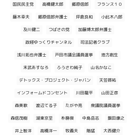
国民民主党
高橋健太郎
郷原信郎
フランス１０
藤木幸夫
郷原信郎弁護士
坪倉良和
小此木八郎
及川健二
つばさの党
加藤博太郎弁護士
政経ゆっくりチャンネル
司法記者クラブ
浅川拓也弁護士
戸田市議会議員選挙
地方創生
末武あすなろ
ふうさわ純子
山名かなこ
デトックス・プロジェクト・ジャバン
天笠啓祐
インフォームドコンセント
川田龍平
山田正彦
森美歌
渡辺てる子
たがや亮
衆議院議員選挙
森信茂樹
湖東京至
朴勝俊
中島岳志
飯田康之
井上智洋
高橋洋一
牧義夫
階猛
大西健介