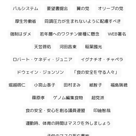
パルシステム
要望書提出
翼の党
オリーブの党
厚生労働省
同調圧力が生まれないように配慮すべき
強制はダメ
若年層へのワクチン接種に懸念
WEB署名
天笠啓佑
河田昌東
稲葉國光
ロバート・ケネディ・ジュニア
イグナチオ・チャペラ
ドウェイン・ジョンソン
「食の安全を守る人々」
堀越啓仁
小宮山泰子
田村まみ
紙智子
福島瑞穂
篠原孝
ゲノム編集食物
超党派
食の安全・安心を創る議員連盟
印鑰智哉
運動時、体育の時間はマスクを外しましょう