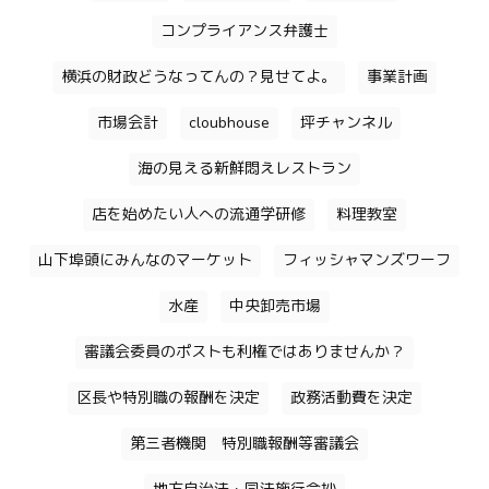
コンプライアンス弁護士
横浜の財政どうなってんの？見せてよ。
事業計画
市場会計
cloubhouse
坪チャンネル
海の見える新鮮悶えレストラン
店を始めたい人への流通学研修
料理教室
山下埠頭にみんなのマーケット
フィッシャマンズワーフ
水産
中央卸売市場
審議会委員のポストも利権ではありませんか？
区長や特別職の報酬を決定
政務活動費を決定
第三者機関 特別職報酬等審議会