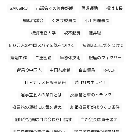
SAKISIRU
市議会での答弁が嘘
落選運動
横浜市長
横浜市議会
くさま委員長
小山内理事長
横浜市立大学
祝不起訴
藤井聡
８０万人の中国スパイに気をつけて
技術流出に気をつけて
婚姻工作
二重国籍
半導体技術
銀座のフィクサー
背乗り中国人
中国共産党
自由貿易
R-CEP
ITアナリスト深田萌絵
ゼロ打ちキライ！
選挙立会人の条件とは
投票箱と車のトランク
投票箱の運搬には気を遣え
創価投票所が成り立つ条件
創価学会員は自治会長を目指す
自治会長は責任者に