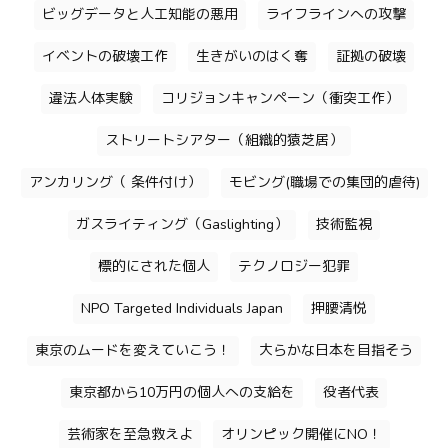
ビッグデータと人工知能の悪用
ライフラインへの攻撃
イベントの破壊工作
生きがいのはく奪
証拠の破壊
違法人体実験
コリジョンキャンペーン（衝突工作）
ストリートシアター（組織的猿芝居）
アンカリング（ 条件付け）
モビング(職場での集団的虐待)
ガスライティング（Gaslighting）
技術監視
標的にされた個人
テクノロジー犯罪
NPO Targeted Individuals Japan
押腰清悦
東京のムードを変えていこう！
大らかな日本を目指そう
東京都から10万円の個人への支給を
役者代表
芸術家を至急救えよ
オリンピック開催にNO！