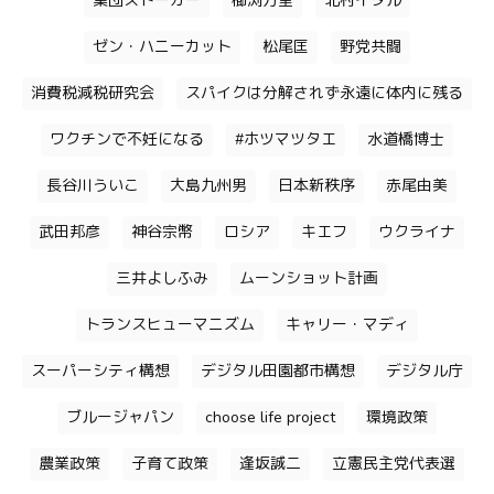
集団ストーカー
櫛渕万里
北村イタル
ゼン・ハニーカット
松尾匡
野党共闘
消費税減税研究会
スパイクは分解されず永遠に体内に残る
ワクチンで不妊になる
#ホツマツタエ
水道橋博士
長谷川ういこ
大島九州男
日本新秩序
赤尾由美
武田邦彦
神谷宗幣
ロシア
キエフ
ウクライナ
三井よしふみ
ムーンショット計画
トランスヒューマニズム
キャリー・マディ
スーパーシティ構想
デジタル田園都市構想
デジタル庁
ブルージャパン
choose life project
環境政策
農業政策
子育て政策
逢坂誠二
立憲民主党代表選