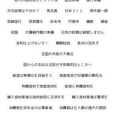
自分の国は自分で守ってね
国会無視
強行決議
外交政策は十分か？
馬毛島
日米２＋２
西中誠一郎
宮崎信行
宮原健太
妙本寺
円覚寺
鎌倉
帰省
初詣
犬養毅内閣の実績
日本の財務は破綻しません
金利は上げないで！
積極財政
長谷川羽衣子
全国の市長が大集合
国からの支出は迂回せず効果的なところへ
給食は無償化を目指そう
地産地消で好循環が顕在化
有機食材で地産地消を
給食に有機食材を
輸入食材業者は政府政党に交渉をを
輸入食材業者は警戒を
消費税を収めるのは事業者
消費税は仕入額の増大の原因