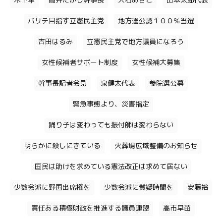
木下隼
高井たかし幹事長
大石あきこ
山本太郎代表
パリテ目指す立憲民主党
地方選公認１００％当選
吉田はるみ
立憲民主党で地方議員になろう
女性候補者サポート制度
女性候補大募集
幹事長記者会見
泉健太代表
参院選公募
緊急事態より、災害指定
踊り子は変わっても振付師は変わらない
明らかに殺しにきている
火葬場広域整備のお知らせ
国民は助けを求めている憲法改正は求めて居ない
少数会派に野国出席権を
少数会派に質疑時間を
安藤裕
責任ある積極財政を推進する議員連盟
高市早苗