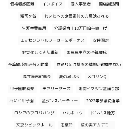
価格転嫁困難
インボイス
個人事業者
商店街訪問
雑司ヶ谷
れいわへの庶民寄付の力反映される
生涯学費無用
介護保育士10万円給与値上げ
エッセンシャルワーカーにボーナス
安住国対
野党化してきた維新
国民民主党の予算賛成
予算編成組み替え動議
盆踊りには排除の精神が微塵もない
高井崇志幹事長
夏の思い出
メロリンQ
甲子園吹奏楽
チアリーダーズ
湘南イマジン盆踊り部
れいわ甲子園
盆ダンスパーティー
2022年参議院選挙
ロシアのプロバガンダ
ハルキュウ
ドンパス地方
文京シビックホール
志葉玲
草の実アカデミー