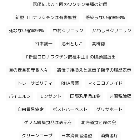
医師による１回のワクチン接種の対価
新型コロナワクチンは有害無益
感染らない確率99%
死なない確率99%
中村クリニック
かねしろクリニック
谷本誠一
池田としこ
高橋徳
『新型コロナワクチン接種中止』の嘆願書提出
食の安全を守る人々
遺伝子組換えと遺伝子操作の履歴表示
トレーサビリティ
RNA農薬
ネオニコチノイド
バイエルン
モンサント
国際汎用添加物
非関税障壁
自由貿易協定
ポストハーベスト
グリサホート
ゲノム編集食品は表示を
北海道食と命の会
グリーンコープ
日本消費者連盟
消費者庁