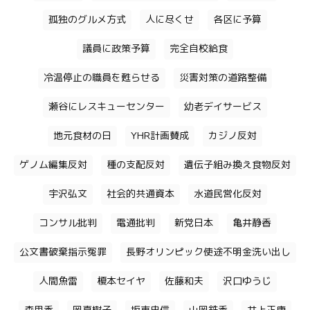
孤独のグルメ方式
人に尽くせ
各区に予算
議員に政策予算
完全自校給食
冷温停止の職員を甦らせる
災害対策の道路整備
瀬谷にレスキューセンター
幼老デイサービス
地元食材の日
YHR計画賛成
カジノ反対
ゲノム編集反対
種の支配反対
遺伝子組み換え食物反対
宇沢弘文
社会的共通資本
水道民営化反対
コンサル批判
電通批判
新党日本
亀井静香
公文書破棄指示冤罪
長野オリンピック使途不明金洗い出し
人間魚雷
榎本セイヤ
佐藤和夫
沢口ゆうじ