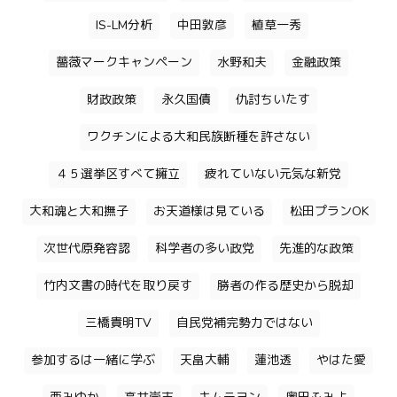
IS-LM分析
中田敦彦
植草一秀
薔薇マークキャンペーン
水野和夫
金融政策
財政政策
永久国債
仇討ちいたす
ワクチンによる大和民族断種を許さない
４５選挙区すべて擁立
疲れていない元気な新党
大和魂と大和撫子
お天道様は見ている
松田プランOK
次世代原発容認
科学者の多い政党
先進的な政策
竹内文書の時代を取り戻す
勝者の作る歴史から脱却
三橋貴明TV
自民党補完勢力ではない
参加するは一緒に学ぶ
天畠大輔
蓮池透
やはた愛