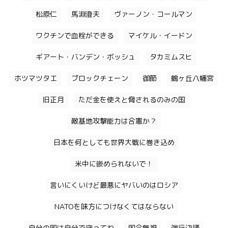
松原仁
馬淵澄夫
ヴァーノン・コールマン
ワクチンで血栓ができる
マイケル・イードン
ギアート・バンデン・ボッシュ
タカミムスヒ
ホツマツタエ
ブロックチェーン
御節
鶴ヶ丘八幡宮
旧正月
ただ金を使えと脅されるのみの国
敵基地攻撃能力は合憲か？
日本を何としても世界大戦に巻き込め
米中に嵌められないで！
言いにくいけど最悪にヤバいのはロシア
NATOを味方につけなくてはならない