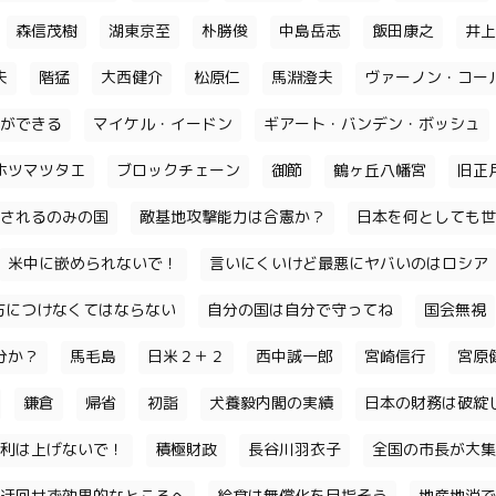
森信茂樹
湖東京至
朴勝俊
中島岳志
飯田康之
井上
夫
階猛
大西健介
松原仁
馬淵澄夫
ヴァーノン・コー
ができる
マイケル・イードン
ギアート・バンデン・ボッシュ
ホツマツタエ
ブロックチェーン
御節
鶴ヶ丘八幡宮
旧正
されるのみの国
敵基地攻撃能力は合憲か？
日本を何としても世
米中に嵌められないで！
言いにくいけど最悪にヤバいのはロシア
味方につけなくてはならない
自分の国は自分で守ってね
国会無視
分か？
馬毛島
日米２＋２
西中誠一郎
宮崎信行
宮原
鎌倉
帰省
初詣
犬養毅内閣の実績
日本の財務は破綻
利は上げないで！
積極財政
長谷川羽衣子
全国の市長が大集