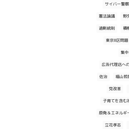
サイバー警察
憲法論議
野
過剰統制
積
東京8区問題
集中
広告代理店へ
佐治
福山哲
党改革
子育てを含む
原発＆エネルギ
立花孝志