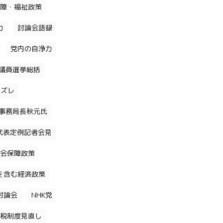
障・福祉政策
力
討論会語録
党内の自浄力
議員選挙総括
のズレ
事務局長秋元氏
代表定例記者会見
会保障政策
を含む経済政策
討論会
NHK党
税制度見直し