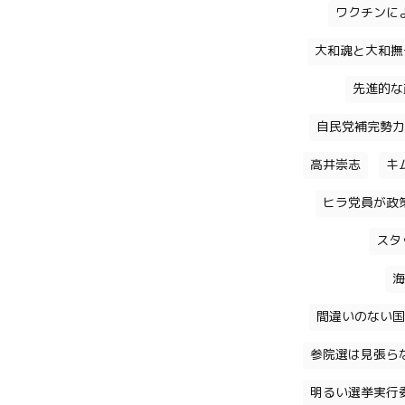
ワクチンに
大和魂と大和撫
先進的な
自民党補完勢力
高井崇志
キ
ヒラ党員が政
スタ
海
間違いのない国
参院選は見張ら
明るい選挙実行