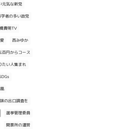
い元気な新党
科学者の多い政党
橋貴明TV
愛
西みゆか
五百円からコース
りたい人集まれ
DGs
凰
味の出口調査を
選挙管理委員
開票所の運営