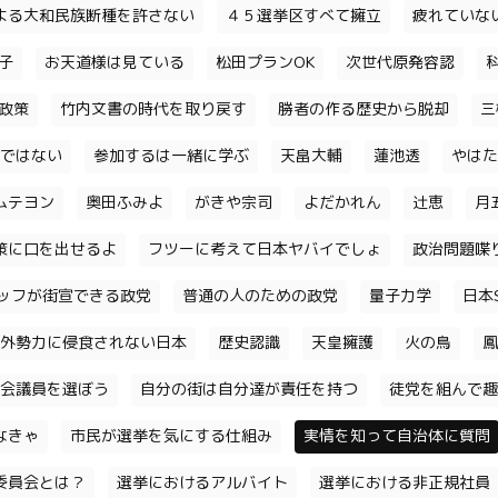
よる大和民族断種を許さない
４５選挙区すべて擁立
疲れていな
子
お天道様は見ている
松田プランOK
次世代原発容認
政策
竹内文書の時代を取り戻す
勝者の作る歴史から脱却
三
ではない
参加するは一緒に学ぶ
天畠大輔
蓮池透
やはた
ムテヨン
奥田ふみよ
がきや宗司
よだかれん
辻恵
月
策に口を出せるよ
フツーに考えて日本ヤバイでしょ
政治問題喋
ッフが街宣できる政党
普通の人のための政党
量子力学
日本S
外勢力に侵食されない日本
歴史認識
天皇擁護
火の鳥
鳳
会議員を選ぼう
自分の街は自分達が責任を持つ
徒党を組んで趣
なきゃ
市民が選挙を気にする仕組み
実情を知って自治体に質問
委員会とは？
選挙におけるアルバイト
選挙における非正規社員