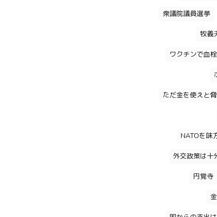
衆議院議員選挙
牧義
ワクチンで血栓
ただ金を使えと脅
NATOを
外交政策は十
円覚寺
金