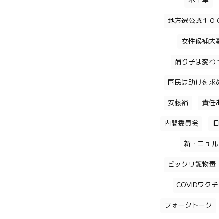
木下隼
地方選公認１０
女性候補大
踊り子は変わ
国民は助けを求
安藤裕
責任
内閣委員会
旧
新・ニュル
ビックリ鉱物毒
COVIDワク
フォークトーク