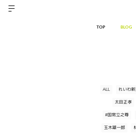
TOP
BLOG
ALL
れいわ新
太田正孝
#国常立之尊
玉木雄一郎