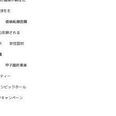
好循環が顕在化
渉をを
価格転嫁困難
力反映される
ス
安住国対
議
甲子園吹奏楽
ティー
京シビックホール
クキャンペーン