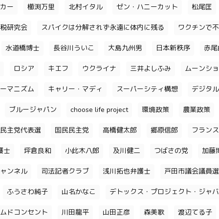
カー
櫛渕万里
北村イタル
ゼン・ハニーカット
松尾匡
税研究会
スパイクは分解されず永遠に体内に残る
ワクチンで不
水道橋博士
長谷川ういこ
大島九州男
日本新秩序
赤尾
ロシア
キエフ
ウクライナ
三井よしふみ
ムーンショ
ーマニズム
キャリー・マディ
スーパーシティ構想
デジタル
ブルージャパン
choose life project
環境政策
農業政策
民主党代表選
国民民主党
高橋健太郎
郷原信郎
フランス
護士
坪倉良和
小此木八郎
及川健二
つばさの党
加藤
ャンネル
司法記者クラブ
浅川拓也弁護士
戸田市議会議員選
ふうさわ純子
山名かなこ
デトックス・プロジェクト・ジャバ
ムドコンセント
川田龍平
山田正彦
森美歌
渡辺てる子