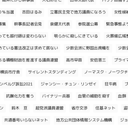
高井たかし幹事長
大石あきこ
山本太郎代表
パリテ目指す
０％当選
吉田はるみ
立憲民主党で地方議員になろう
女性候
募集
幹事長記者会見
泉健太代表
参院選公募
緊急事態よ
っても振付師は変わらない
明らかに殺しにきている
火葬場広域
めている憲法改正は求めて居ない
少数会派に野国出席権を
少数
ある積極財政を推進する議員連盟
高市早苗
安倍晋三
プライ
横浜市庁舎
サイレントスタンディング
ノーマスク・ノーワクチ
ンベルグ訴訟2021
ジャンシー・チュン・リンゼイ
狂牛病
抗酸化力を奪う
バイナリー兵器
血管の細胞を殺す
血餅
チン
鈴木 亘
超党派議員連盟
省庁交渉
住基ネット
盗
共通番号いらないネット
地方公共団体情報システム機構
ジョ