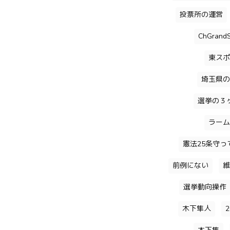
投票所の運営
ChGrandS
東スポ
埼玉県の
選挙の３
ラーム
憲法25条守っ
前例にない
維
選挙動向操作
木下隼人