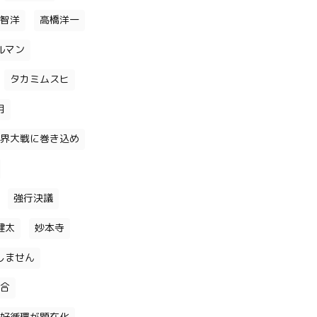
智洋
高橋洋一
ルマン
タカミムスヒ
月
界大戦に巻き込め
強行決議
健太
妙本寺
しません
合