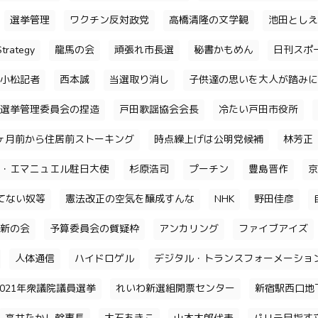
選挙管理
ワクチン反対政党
高橋清隆の文学観
池田としえ
trategy
龍馬の会
頑張れ市長選
秘書かもめん
日刊スポ
小松記者
西本誠
当選取り消し
子供達の思いを大人が踏みに
選挙管理委員会の捏造
戸田歌謡協会会長
冷たい戸田市役所
ヶ月前から住居前ストーキング
時点繰上げは公明党候補
林芳正
・エマニュエル駐日大使
杉原浩司
プーチン
豊島晋作
京
てない奴等
憲法改正の空気を醸成すんな
NHK
野田佳彦
新の会
予算委員会の質疑枠
アンカリング
ファイブアイズ
人体通信
ハイドロゲル
デジタル・トランスフォーメーショ
2021年衆議院議員選挙
れいわ新選組開票センター
新宿駅西口地