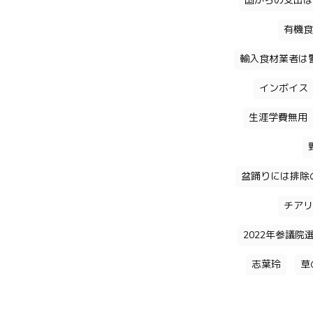
国からの支出は
有機食
輸入食材業者は
インボイス
生涯学費無用
盆踊りには排除
チアリ
2022年参議院
志葉玲
草