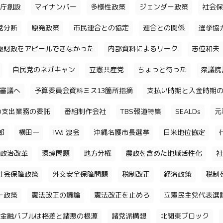
庁創設
マイナンバー
多様性政策
ジェンダー政策
社会保
党分断
原発政策
市民連合との協定
連合との関係
選挙協
極財政をアピールできなかった
内部資料によるリーク
志位和夫
自民党のネガキャン
立憲共産党
ちょっと待った
衆議院
審議へ
予算委員会資料ミス13箇所指摘
支払い時期と入金時期
の支出業務の委託
番組制作会社
TBS報道特集
SEALDs
元
郎
横田一
IWJ 渡会
沖縄名護市長選挙
日米地位協定
政治改革
環境問題
地方分権
農政を含めた地域活性化
社
社会保障政策
外交安全保障問題
税制改正
経済政策
税制
ー政策
憲法改正の議論
憲法改正を止めろ
立憲民主党代表選
金融バブルは格差と諸悪の根源
諸党派構想
北関東ブロック