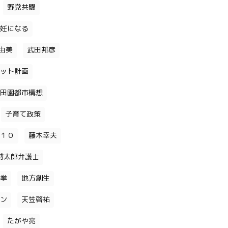
野党共闘
妊になる
由美
武田邦彦
ット計画
田園都市構想
子育て政策
１０
藤木幸夫
博太郎弁護士
挙
地方創生
ン
天笠啓祐
たがや亮