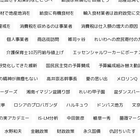
迂回せず効果的なところへ
給食は無償化を目指そう
地産地消で
材で地産地消を
給食に有機食材を
輸入食材業者は政府政党に交
警戒を
消費税を収めるのは事業者
消費税は仕入額の増大の原因
個人事業者
商店街訪問
雑司ヶ谷
れいわへの庶民寄付の
介護保育士10万円給与値上げ
エッセンシャルワーカーにボーナ
野党化してきた維新
国民民主党の予算賛成
予算編成組み替え動
の精神が微塵もない
高井崇志幹事長
夏の思い出
メロリンQ
ーダーズ
湘南イマジン盆踊り部
れいわ甲子園
盆ダンスパー
選挙
ロシアのプロバガンダ
ハルキュウ
ドンパス地方
文
の実アカデミー
IS-LM分析
中田敦彦
植草一秀
薔薇マー
水野和夫
金融政策
財政政策
永久国債
仇討ちいたす