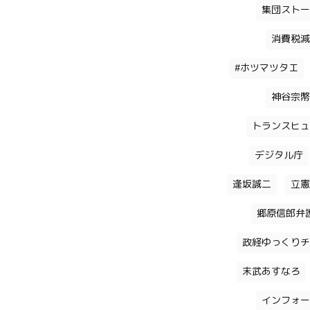
集団ストー
消費税減
#ホツマツタエ
神谷宗幣
トランスヒュ
デジタル庁
逢坂誠二
立憲
郷原信郎弁
政経ゆっくりチ
末武あすなろ
インフォー