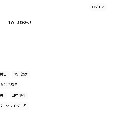
ログイン
TW（MSG可）
哲信
黒川敦彦
場合がある
貴明
田中龍作
パークレイジー君