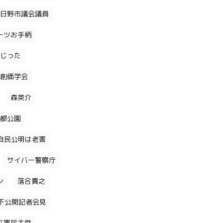
日野市議会議員
ーツお手柄
じった
創価学会
森英介
都公園
自民公明は老害
サイバー警察庁
ン
落合貴之
下公開記者会見