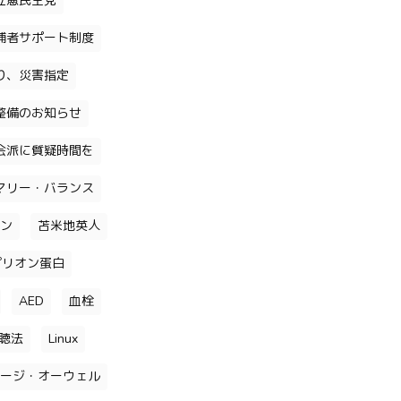
立憲民主党
補者サポート制度
り、災害指定
整備のお知らせ
会派に質疑時間を
マリー・バランス
ン
苫米地英人
プリオン蛋白
AED
血栓
聴法
Linux
ージ・オーウェル