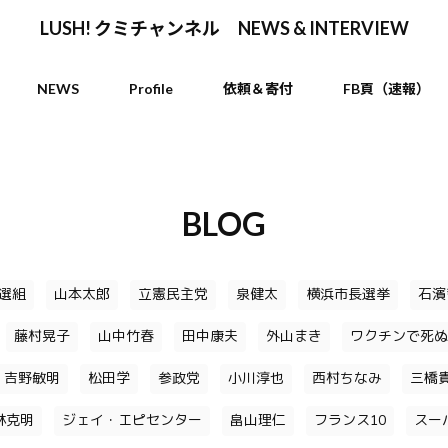
LUSH! クミチャンネル NEWS & INTERVIEW
NEWS
Profile
依頼＆寄付
FB頁（速報）
BLOG
選組
山本太郎
立憲民主党
泉健太
横浜市長選挙
石濱
藤村晃子
山中竹春
田中康夫
外山まき
ワクチンで死ぬ
吉野敏明
松田学
参政党
小川淳也
西村ちなみ
三橋
林克明
ジェイ・エピセンター
畠山理仁
フランス10
スー