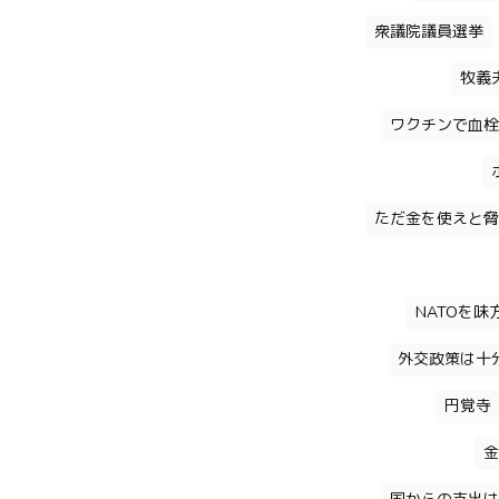
衆議院議員選挙
牧義
ワクチンで血栓
ただ金を使えと脅
NATOを
外交政策は十
円覚寺
金