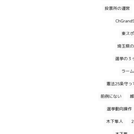
投票所の運営
ChGrandS
東スポ
埼玉県の
選挙の３
ラーム
憲法25条守っ
前例にない
維
選挙動向操作
木下隼人