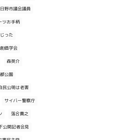
日野市議会議員
ーツお手柄
じった
創価学会
森英介
都公園
自民公明は老害
サイバー警察庁
ン
落合貴之
下公開記者会見