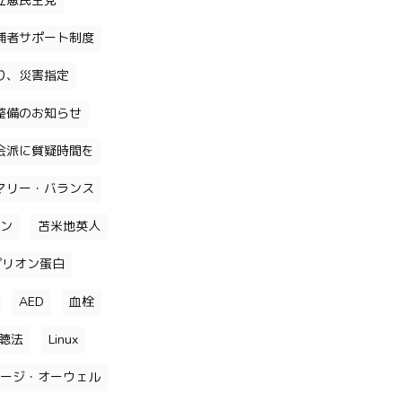
立憲民主党
補者サポート制度
り、災害指定
整備のお知らせ
会派に質疑時間を
マリー・バランス
ン
苫米地英人
プリオン蛋白
AED
血栓
聴法
Linux
ージ・オーウェル