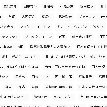
森信茂樹
湖東京至
朴勝俊
中島岳志
飯田康之
井上
夫
階猛
大西健介
松原仁
馬淵澄夫
ヴァーノン・コー
ができる
マイケル・イードン
ギアート・バンデン・ボッシュ
ホツマツタエ
ブロックチェーン
御節
鶴ヶ丘八幡宮
旧正
されるのみの国
敵基地攻撃能力は合憲か？
日本を何としても世
米中に嵌められないで！
言いにくいけど最悪にヤバいのはロシア
味方につけなくてはならない
自分の国は自分で守ってね
国会無視
分か？
馬毛島
日米２＋２
西中誠一郎
宮崎信行
宮原
鎌倉
帰省
初詣
犬養毅内閣の実績
日本の財務は破綻
利は上げないで！
積極財政
長谷川羽衣子
全国の市長が大集