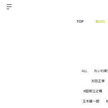
TOP
BLOG
ALL
れいわ新
太田正孝
#国常立之尊
玉木雄一郎