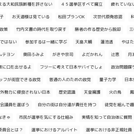
よる大和民族断種を許さない
４５選挙区すべて擁立
疲れていな
子
お天道様は見ている
松田プランOK
次世代原発容認
政策
竹内文書の時代を取り戻す
勝者の作る歴史から脱却
三
ではない
参加するは一緒に学ぶ
天畠大輔
蓮池透
やはた
ムテヨン
奥田ふみよ
がきや宗司
よだかれん
辻恵
月
策に口を出せるよ
フツーに考えて日本ヤバイでしょ
政治問題喋
ッフが街宣できる政党
普通の人のための政党
量子力学
日本S
外勢力に侵食されない日本
歴史認識
天皇擁護
火の鳥
鳳
会議員を選ぼう
自分の街は自分達が責任を持つ
徒党を組んで趣
なきゃ
市民が選挙を気にする仕組み
実情を知って自治体に質問
委員会とは？
選挙におけるアルバイト
選挙における非正規社員