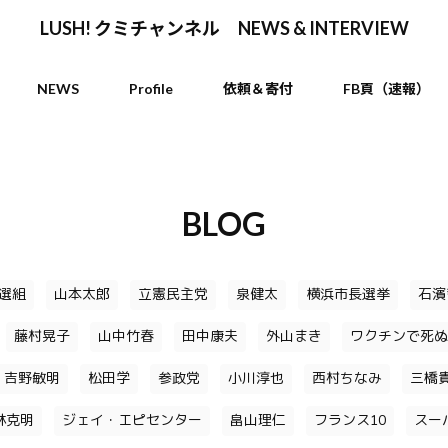
LUSH! クミチャンネル NEWS & INTERVIEW
NEWS
Profile
依頼＆寄付
FB頁（速報）
BLOG
選組
山本太郎
立憲民主党
泉健太
横浜市長選挙
石濱
藤村晃子
山中竹春
田中康夫
外山まき
ワクチンで死ぬ
吉野敏明
松田学
参政党
小川淳也
西村ちなみ
三橋
林克明
ジェイ・エピセンター
畠山理仁
フランス10
スー