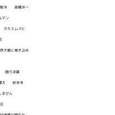
智洋
高橋洋一
ルマン
タカミムスヒ
月
界大戦に巻き込め
強行決議
健太
妙本寺
しません
合