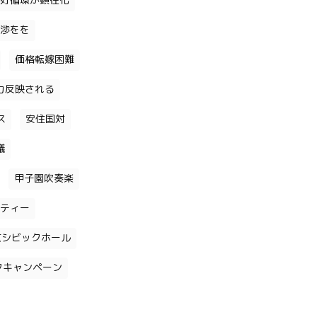
好循環が顕在化
渉をを
価格転嫁困難
力反映される
ス
安住国対
議
甲子園吹奏楽
ティー
京シビックホール
クキャンペーン