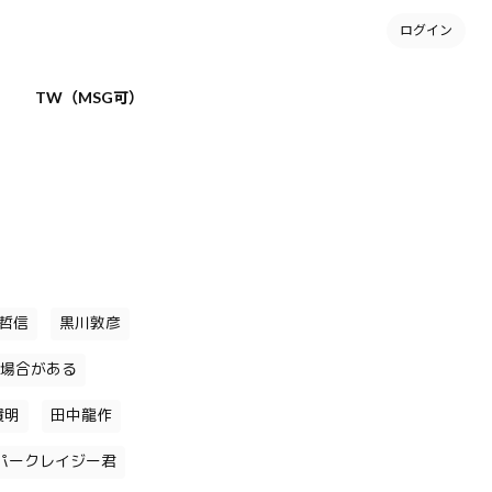
ログイン
TW（MSG可）
哲信
黒川敦彦
場合がある
貴明
田中龍作
パークレイジー君