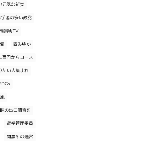
い元気な新党
科学者の多い政党
橋貴明TV
愛
西みゆか
五百円からコース
りたい人集まれ
DGs
凰
味の出口調査を
選挙管理委員
開票所の運営