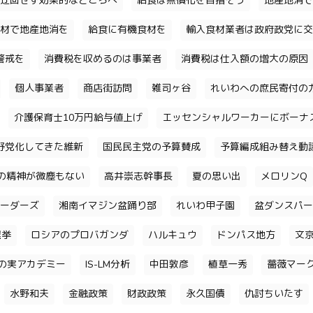
迂回せず効果的なところへ
給食は無償化を目指そう
地産地消で
材で地産地消を
給食に有機食材を
輸入食材業者は政府政党に交
警戒を
消費税を収めるのは事業者
消費税は仕入額の増大の原因
個人事業者
商店街訪問
雑司ヶ谷
れいわへの庶民寄付の
介護保育士10万円給与値上げ
エッセンシャルワーカーにボーナ
野党化してきた維新
国民民主党の予算賛成
予算編成組み替え動
の精神が微塵もない
高井崇志幹事長
夏の思い出
メロリンQ
ーダーズ
湘南イマジン盆踊り部
れいわ甲子園
盆ダンスパー
選挙
ロシアのプロバガンダ
ハルキュウ
ドンパス地方
文
の実アカデミー
IS-LM分析
中田敦彦
植草一秀
薔薇マー
水野和夫
金融政策
財政政策
永久国債
仇討ちいたす