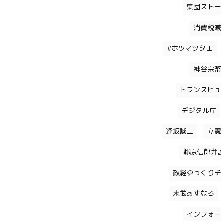
集団ストー
消費税減
#ホツマツタエ
神谷宗幣
トランスヒュ
デジタル庁
逢坂誠二
立憲
郷原信郎弁
政経ゆっくりチ
末武あすなろ
インフォー