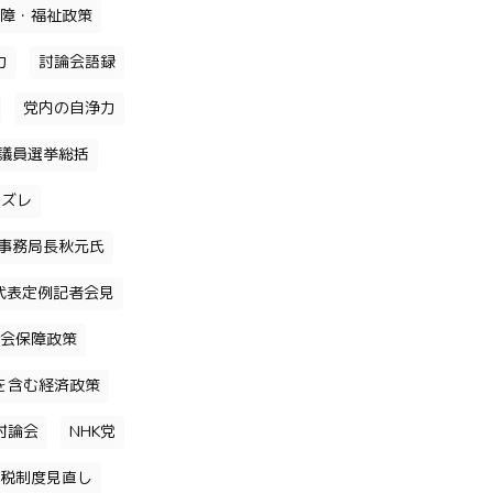
障・福祉政策
力
討論会語録
党内の自浄力
議員選挙総括
のズレ
事務局長秋元氏
代表定例記者会見
会保障政策
を含む経済政策
討論会
NHK党
税制度見直し