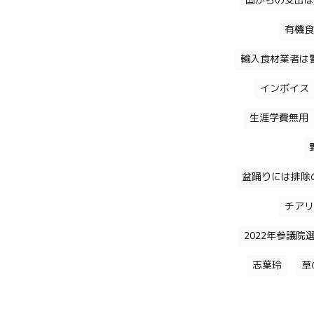
国からの支出は
有機食
輸入食材業者は
インボイス
生涯学費無用
盆踊りには排除
チアリ
2022年参議院
志葉玲
草