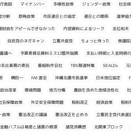
庁創設
マイナンバー
多様性政策
ジェンダー政策
社会保
党分断
原発政策
市民連合との協定
連合との関係
選挙協
極財政をアピールできなかった
内部資料によるリーク
志位和夫
自民党のネガキャン
立憲共産党
ちょっと待った
衆議院
審議へ
予算委員会資料ミス13箇所指摘
支払い時期と入金時期
の支出業務の委託
番組制作会社
TBS報道特集
SEALDs
元
郎
横田一
IWJ 渡会
沖縄名護市長選挙
日米地位協定
政治改革
環境問題
地方分権
農政を含めた地域活性化
社
社会保障政策
外交安全保障問題
税制改正
経済政策
税制
ー政策
憲法改正の議論
憲法改正を止めろ
立憲民主党代表選
金融バブルは格差と諸悪の根源
諸党派構想
北関東ブロック