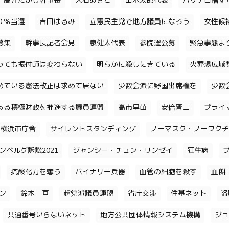
高井たかし幹事長
大石あきこ
山本太郎代表
パリテ目指す
０％当選
吉田はるみ
立憲民主党で地方議員になろう
女性候
募集
幹事長記者会見
泉健太代表
参院選公募
緊急事態よ
っても振付師は変わらない
明らかに殺しにきている
火葬場広域
めている憲法改正は求めて居ない
少数会派に野国出席権を
少数
ある積極財政を推進する議員連盟
高市早苗
安倍晋三
プライ
横浜市庁舎
サイレントスタンディング
ノーマスク・ノーワクチ
ンベルグ訴訟2021
ジャンシー・チュン・リンゼイ
狂牛病
抗酸化力を奪う
バイナリー兵器
血管の細胞を殺す
血餅
チン
鈴木 亘
超党派議員連盟
省庁交渉
住基ネット
盗
共通番号いらないネット
地方公共団体情報システム機構
ジョ