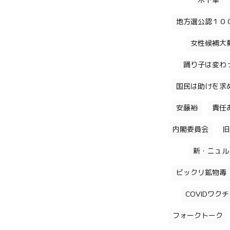
木下隼
地方選公認１０
女性候補大
踊り子は変わ
国民は助けを求
安藤裕
責任
内閣委員会
旧
新・ニュル
ビックリ鉱物毒
COVIDワク
フォークトーク