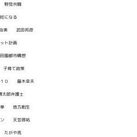
野党共闘
妊になる
由美
武田邦彦
ット計画
田園都市構想
子育て政策
１０
藤木幸夫
博太郎弁護士
挙
地方創生
ン
天笠啓祐
たがや亮