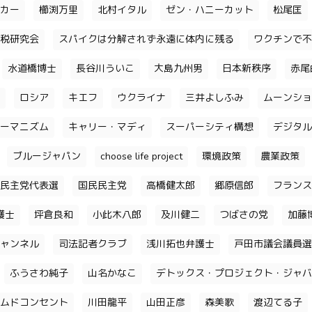
カー
櫛渕万里
北村イタル
ゼン・ハニーカット
松尾匡
税研究会
スパイクは分解されず永遠に体内に残る
ワクチンで不
水道橋博士
長谷川ういこ
大島九州男
日本新秩序
赤尾
ロシア
キエフ
ウクライナ
三井よしふみ
ムーンショ
ーマニズム
キャリー・マディ
スーパーシティ構想
デジタル
ブルージャパン
choose life project
環境政策
農業政策
民主党代表選
国民民主党
高橋健太郎
郷原信郎
フランス
護士
坪倉良和
小此木八郎
及川健二
つばさの党
加藤
ャンネル
司法記者クラブ
浅川拓也弁護士
戸田市議会議員選
ふうさわ純子
山名かなこ
デトックス・プロジェクト・ジャバ
ムドコンセント
川田龍平
山田正彦
森美歌
渡辺てる子