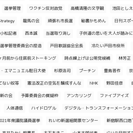
選挙管理
ワクチン反対政党
高橋清隆の文学観
池田としえ
trategy
龍馬の会
頑張れ市長選
秘書かもめん
日刊スポ
小松記者
西本誠
当選取り消し
子供達の思いを大人が踏みに
選挙管理委員会の捏造
戸田歌謡協会会長
冷たい戸田市役所
ヶ月前から住居前ストーキング
時点繰上げは公明党候補
林芳正
・エマニュエル駐日大使
杉原浩司
プーチン
豊島晋作
京
てない奴等
憲法改正の空気を醸成すんな
NHK
野田佳彦
新の会
予算委員会の質疑枠
アンカリング
ファイブアイズ
人体通信
ハイドロゲル
デジタル・トランスフォーメーショ
2021年衆議院議員選挙
れいわ新選組開票センター
新宿駅西口地