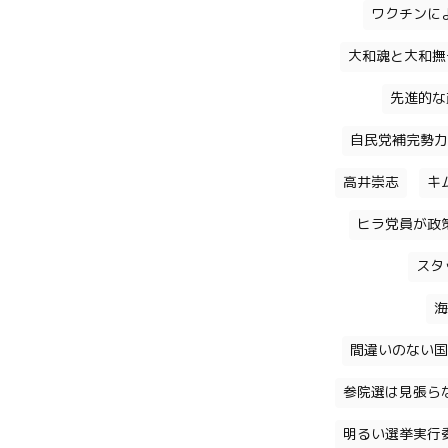
ワクチンに
大和魂と大和撫
先進的な
自民党補完勢力
高井崇志
キ
ヒラ党員が政
スタ
海
間違いのない国
参院選は見張ら
明るい選挙実行