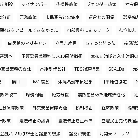
庁創設
マイナンバー
多様性政策
ジェンダー政策
社会保
党分断
原発政策
市民連合との協定
連合との関係
選挙協
極財政をアピールできなかった
内部資料によるリーク
志位和夫
自民党のネガキャン
立憲共産党
ちょっと待った
衆議院
審議へ
予算委員会資料ミス13箇所指摘
支払い時期と入金時期
の支出業務の委託
番組制作会社
TBS報道特集
SEALDs
元
郎
横田一
IWJ 渡会
沖縄名護市長選挙
日米地位協定
政治改革
環境問題
地方分権
農政を含めた地域活性化
社
社会保障政策
外交安全保障問題
税制改正
経済政策
税制
ー政策
憲法改正の議論
憲法改正を止めろ
立憲民主党代表選
金融バブルは格差と諸悪の根源
諸党派構想
北関東ブロック