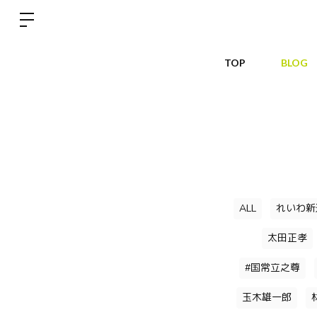
TOP
BLOG
ALL
れいわ新
太田正孝
#国常立之尊
玉木雄一郎