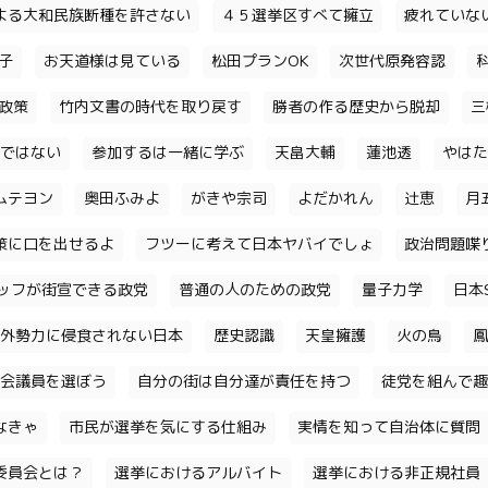
よる大和民族断種を許さない
４５選挙区すべて擁立
疲れていな
子
お天道様は見ている
松田プランOK
次世代原発容認
政策
竹内文書の時代を取り戻す
勝者の作る歴史から脱却
三
ではない
参加するは一緒に学ぶ
天畠大輔
蓮池透
やはた
ムテヨン
奥田ふみよ
がきや宗司
よだかれん
辻恵
月
策に口を出せるよ
フツーに考えて日本ヤバイでしょ
政治問題喋
ッフが街宣できる政党
普通の人のための政党
量子力学
日本S
外勢力に侵食されない日本
歴史認識
天皇擁護
火の鳥
鳳
会議員を選ぼう
自分の街は自分達が責任を持つ
徒党を組んで趣
なきゃ
市民が選挙を気にする仕組み
実情を知って自治体に質問
委員会とは？
選挙におけるアルバイト
選挙における非正規社員