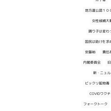
木下隼
地方選公認１０
女性候補大
踊り子は変わ
国民は助けを求
安藤裕
責任
内閣委員会
旧
新・ニュル
ビックリ鉱物毒
COVIDワク
フォークトーク