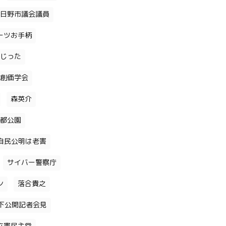
日野市議会議員
ーツお手柄
じった
創価学会
森英介
都公園
自民公明は老害
サイバー警察庁
ン
落合貴之
下公開記者会見