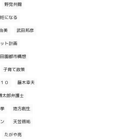
野党共闘
妊になる
由美
武田邦彦
ット計画
田園都市構想
子育て政策
１０
藤木幸夫
博太郎弁護士
挙
地方創生
ン
天笠啓祐
たがや亮