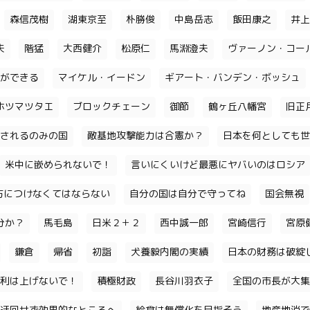
森信茂樹
湖東京至
朴勝俊
中島岳志
飯田康之
井上
夫
階猛
大西健介
松原仁
馬淵澄夫
ヴァーノン・コー
ができる
マイケル・イードン
ギアート・バンデン・ボッシュ
ホツマツタエ
ブロックチェーン
御節
鶴ヶ丘八幡宮
旧正
されるのみの国
敵基地攻撃能力は合憲か？
日本を何としても世
米中に嵌められないで！
言いにくいけど最悪にヤバいのはロシア
味方につけなくてはならない
自分の国は自分で守ってね
国会無視
分か？
馬毛島
日米２＋２
西中誠一郎
宮崎信行
宮原
鎌倉
帰省
初詣
犬養毅内閣の実績
日本の財務は破綻
利は上げないで！
積極財政
長谷川羽衣子
全国の市長が大集