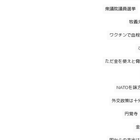
衆議院議員選挙
牧義
ワクチンで血栓
ただ金を使えと脅
NATOを
外交政策は十
円覚寺
金