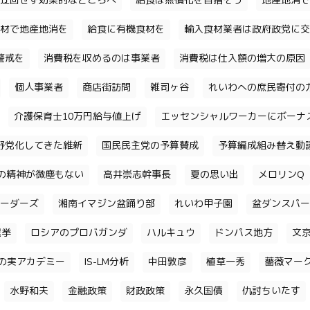
迂回せず効果的なところへ
給食は無償化を目指そう
地産地消で
材で地産地消を
給食に有機食材を
輸入食材業者は政府政党に交
警戒を
消費税を収めるのは事業者
消費税は仕入額の増大の原因
個人事業者
商店街訪問
雑司ヶ谷
れいわへの庶民寄付の
介護保育士10万円給与値上げ
エッセンシャルワーカーにボーナ
野党化してきた維新
国民民主党の予算賛成
予算編成組み替え動
の精神が微塵もない
高井崇志幹事長
夏の思い出
メロリンQ
ーダーズ
湘南イマジン盆踊り部
れいわ甲子園
盆ダンスパー
選挙
ロシアのプロバガンダ
ハルキュウ
ドンパス地方
文
の実アカデミー
IS-LM分析
中田敦彦
植草一秀
薔薇マー
水野和夫
金融政策
財政政策
永久国債
仇討ちいたす