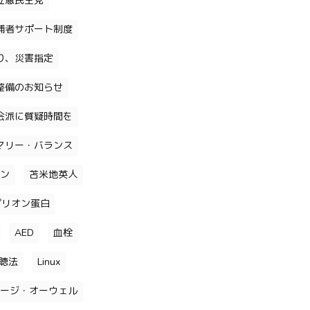
立憲民主党
補者サポート制度
り、災害指定
整備のお知らせ
会派に質疑時間を
マリー・バランス
ン
苫米地英人
プリオン蛋白
AED
血栓
聴法
Linux
ージ・オーウェル