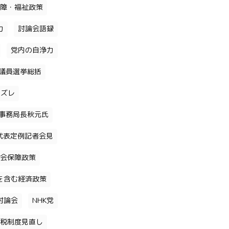
障・福祉政策
力
討論会語録
党内の自浄力
議員選挙総括
のズレ
事務局長秋元氏
代表定例記者会見
会保障政策
を含む経済政策
討論会
NHK党
税制度見直し