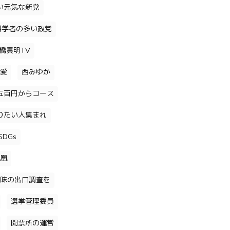
い元気な新党
科学者の多い政党
橋貴明TV
愛
西みゆか
五百円からコース
りたい人集まれ
DGs
凰
味の出口調査を
選挙管理委員
開票所の運営