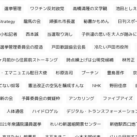
選挙管理
ワクチン反対政党
高橋清隆の文学観
池田としえ
trategy
龍馬の会
頑張れ市長選
秘書かもめん
日刊スポ
小松記者
西本誠
当選取り消し
子供達の思いを大人が踏みに
選挙管理委員会の捏造
戸田歌謡協会会長
冷たい戸田市役所
ヶ月前から住居前ストーキング
時点繰上げは公明党候補
林芳正
・エマニュエル駐日大使
杉原浩司
プーチン
豊島晋作
京
てない奴等
憲法改正の空気を醸成すんな
NHK
野田佳彦
新の会
予算委員会の質疑枠
アンカリング
ファイブアイズ
人体通信
ハイドロゲル
デジタル・トランスフォーメーショ
2021年衆議院議員選挙
れいわ新選組開票センター
新宿駅西口地