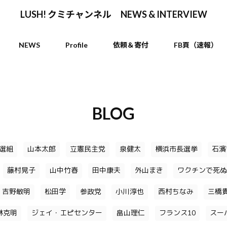
LUSH! クミチャンネル NEWS & INTERVIEW
NEWS
Profile
依頼＆寄付
FB頁（速報）
BLOG
選組
山本太郎
立憲民主党
泉健太
横浜市長選挙
石濱
藤村晃子
山中竹春
田中康夫
外山まき
ワクチンで死ぬ
吉野敏明
松田学
参政党
小川淳也
西村ちなみ
三橋
林克明
ジェイ・エピセンター
畠山理仁
フランス10
スー