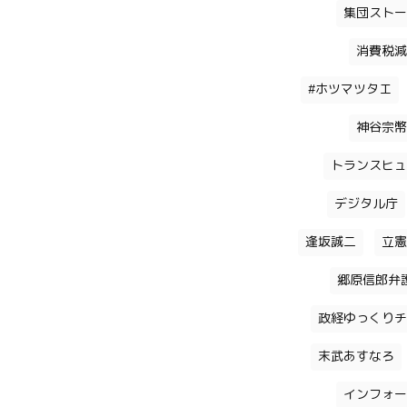
集団ストー
消費税減
#ホツマツタエ
神谷宗幣
トランスヒュ
デジタル庁
逢坂誠二
立憲
郷原信郎弁
政経ゆっくりチ
末武あすなろ
インフォー