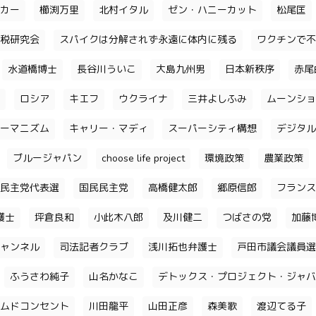
カー
櫛渕万里
北村イタル
ゼン・ハニーカット
松尾匡
税研究会
スパイクは分解されず永遠に体内に残る
ワクチンで不
水道橋博士
長谷川ういこ
大島九州男
日本新秩序
赤尾
ロシア
キエフ
ウクライナ
三井よしふみ
ムーンショ
ーマニズム
キャリー・マディ
スーパーシティ構想
デジタル
ブルージャパン
choose life project
環境政策
農業政策
民主党代表選
国民民主党
高橋健太郎
郷原信郎
フランス
護士
坪倉良和
小此木八郎
及川健二
つばさの党
加藤
ャンネル
司法記者クラブ
浅川拓也弁護士
戸田市議会議員選
ふうさわ純子
山名かなこ
デトックス・プロジェクト・ジャバ
ムドコンセント
川田龍平
山田正彦
森美歌
渡辺てる子