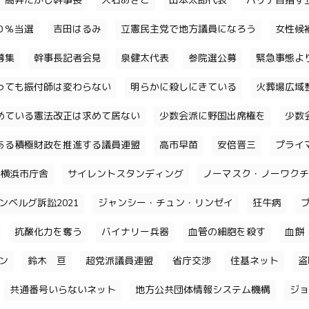
高井たかし幹事長
大石あきこ
山本太郎代表
パリテ目指す
０％当選
吉田はるみ
立憲民主党で地方議員になろう
女性候
募集
幹事長記者会見
泉健太代表
参院選公募
緊急事態よ
っても振付師は変わらない
明らかに殺しにきている
火葬場広域
めている憲法改正は求めて居ない
少数会派に野国出席権を
少数
ある積極財政を推進する議員連盟
高市早苗
安倍晋三
プライ
横浜市庁舎
サイレントスタンディング
ノーマスク・ノーワクチ
ンベルグ訴訟2021
ジャンシー・チュン・リンゼイ
狂牛病
抗酸化力を奪う
バイナリー兵器
血管の細胞を殺す
血餅
チン
鈴木 亘
超党派議員連盟
省庁交渉
住基ネット
盗
共通番号いらないネット
地方公共団体情報システム機構
ジョ