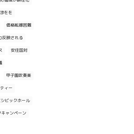
好循環が顕在化
渉をを
価格転嫁困難
力反映される
ス
安住国対
議
甲子園吹奏楽
ティー
京シビックホール
クキャンペーン