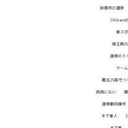
投票所の運営
ChGrandS
東スポ
埼玉県の
選挙の３
ラーム
憲法25条守っ
前例にない
維
選挙動向操作
木下隼人