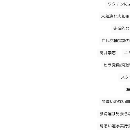
ワクチンに
大和魂と大和撫
先進的な
自民党補完勢力
高井崇志
キ
ヒラ党員が政
スタ
海
間違いのない国
参院選は見張ら
明るい選挙実行