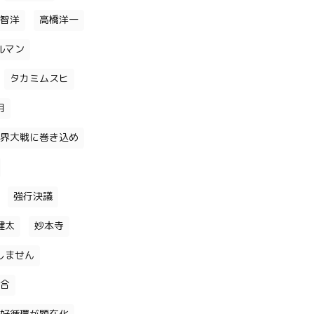
智洋
高橋洋一
ルマン
タカミムスヒ
月
界大戦に巻き込め
強行決議
健太
妙本寺
しません
合