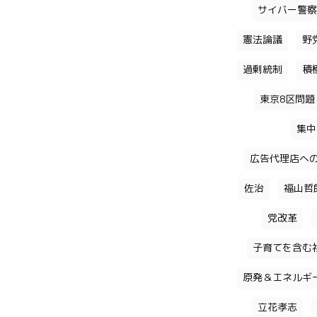
サイバー警察
憲法論議
野
過剰統制
積
東京8区問題
集中
広告代理店へ
佐治
福山哲
党改革
子育てを含む
原発＆エネルギ
立花孝志