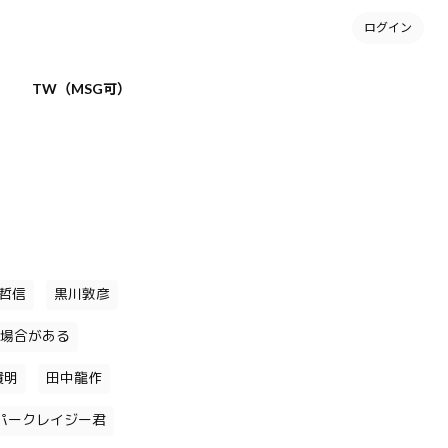
ログイン
TW（MSG可）
哲信
黒川敦彦
場合がある
貴明
田中龍作
パークレイジー君