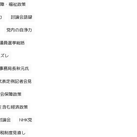
障・福祉政策
力
討論会語録
党内の自浄力
議員選挙総括
のズレ
事務局長秋元氏
代表定例記者会見
会保障政策
を含む経済政策
討論会
NHK党
税制度見直し