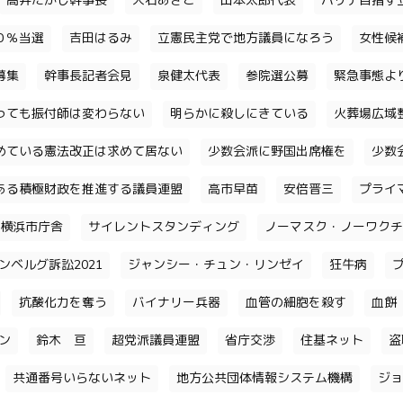
高井たかし幹事長
大石あきこ
山本太郎代表
パリテ目指す
０％当選
吉田はるみ
立憲民主党で地方議員になろう
女性候
募集
幹事長記者会見
泉健太代表
参院選公募
緊急事態よ
っても振付師は変わらない
明らかに殺しにきている
火葬場広域
めている憲法改正は求めて居ない
少数会派に野国出席権を
少数
ある積極財政を推進する議員連盟
高市早苗
安倍晋三
プライ
横浜市庁舎
サイレントスタンディング
ノーマスク・ノーワクチ
ンベルグ訴訟2021
ジャンシー・チュン・リンゼイ
狂牛病
抗酸化力を奪う
バイナリー兵器
血管の細胞を殺す
血餅
チン
鈴木 亘
超党派議員連盟
省庁交渉
住基ネット
盗
共通番号いらないネット
地方公共団体情報システム機構
ジョ