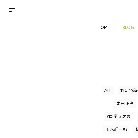
TOP
BLOG
ALL
れいわ新
太田正孝
#国常立之尊
玉木雄一郎