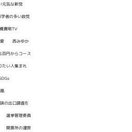
い元気な新党
科学者の多い政党
橋貴明TV
愛
西みゆか
五百円からコース
りたい人集まれ
DGs
凰
味の出口調査を
選挙管理委員
開票所の運営