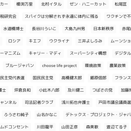
カー
櫛渕万里
北村イタル
ゼン・ハニーカット
松尾匡
税研究会
スパイクは分解されず永遠に体内に残る
ワクチンで不
水道橋博士
長谷川ういこ
大島九州男
日本新秩序
赤尾
ロシア
キエフ
ウクライナ
三井よしふみ
ムーンショ
ーマニズム
キャリー・マディ
スーパーシティ構想
デジタル
ブルージャパン
choose life project
環境政策
農業政策
民主党代表選
国民民主党
高橋健太郎
郷原信郎
フランス
護士
坪倉良和
小此木八郎
及川健二
つばさの党
加藤
ャンネル
司法記者クラブ
浅川拓也弁護士
戸田市議会議員選
ふうさわ純子
山名かなこ
デトックス・プロジェクト・ジャバ
ムドコンセント
川田龍平
山田正彦
森美歌
渡辺てる子