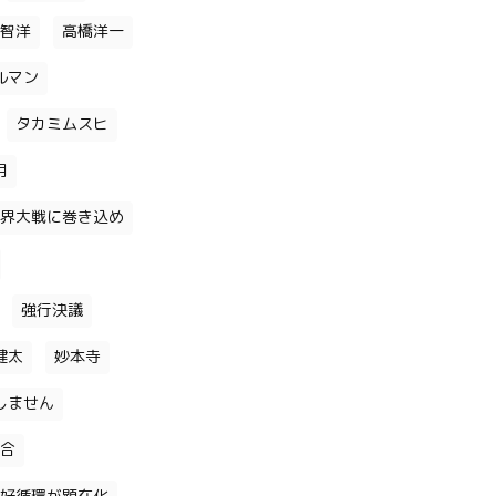
智洋
高橋洋一
ルマン
タカミムスヒ
月
界大戦に巻き込め
強行決議
健太
妙本寺
しません
合