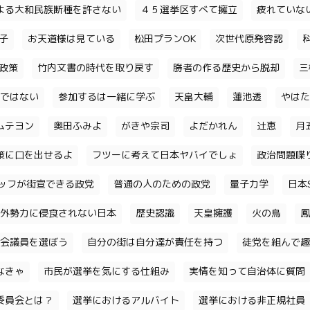
よる大和民族断種を許さない
４５選挙区すべて擁立
疲れていな
子
お天道様は見ている
松田プランOK
次世代原発容認
政策
竹内文書の時代を取り戻す
勝者の作る歴史から脱却
三
ではない
参加するは一緒に学ぶ
天畠大輔
蓮池透
やはた
ムテヨン
奥田ふみよ
がきや宗司
よだかれん
辻恵
月
策に口を出せるよ
フツーに考えて日本ヤバイでしょ
政治問題喋
ッフが街宣できる政党
普通の人のための政党
量子力学
日本S
外勢力に侵食されない日本
歴史認識
天皇擁護
火の鳥
鳳
会議員を選ぼう
自分の街は自分達が責任を持つ
徒党を組んで趣
なきゃ
市民が選挙を気にする仕組み
実情を知って自治体に質問
委員会とは？
選挙におけるアルバイト
選挙における非正規社員