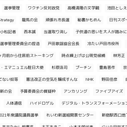
選挙管理
ワクチン反対政党
高橋清隆の文学観
池田としえ
trategy
龍馬の会
頑張れ市長選
秘書かもめん
日刊スポ
小松記者
西本誠
当選取り消し
子供達の思いを大人が踏みに
選挙管理委員会の捏造
戸田歌謡協会会長
冷たい戸田市役所
ヶ月前から住居前ストーキング
時点繰上げは公明党候補
林芳正
・エマニュエル駐日大使
杉原浩司
プーチン
豊島晋作
京
てない奴等
憲法改正の空気を醸成すんな
NHK
野田佳彦
新の会
予算委員会の質疑枠
アンカリング
ファイブアイズ
人体通信
ハイドロゲル
デジタル・トランスフォーメーショ
2021年衆議院議員選挙
れいわ新選組開票センター
新宿駅西口地