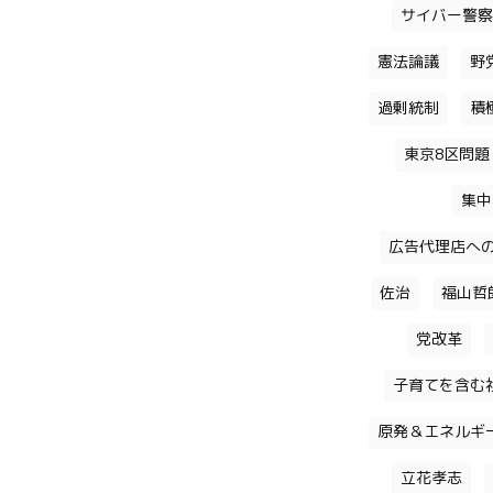
サイバー警察
憲法論議
野
過剰統制
積
東京8区問題
集中
広告代理店へ
佐治
福山哲
党改革
子育てを含む
原発＆エネルギ
立花孝志