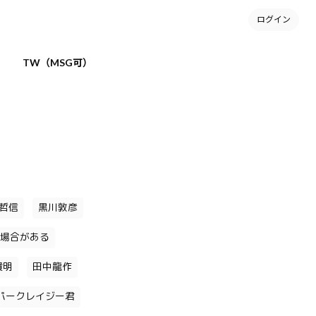
ログイン
TW（MSG可）
哲信
黒川敦彦
場合がある
貴明
田中龍作
パークレイジー君