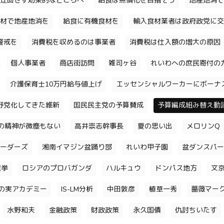
迂回せず効果的なところへ
給食は無償化を目指そう
地産地消で
材で地産地消を
給食に有機食材を
輸入食材業者は政府政党に交
警戒を
消費税を収めるのは事業者
消費税は仕入額の増大の原因
個人事業者
商店街訪問
雑司ヶ谷
れいわへの庶民寄付の
介護保育士10万円給与値上げ
エッセンシャルワーカーにボーナ
野党化してきた維新
国民民主党の予算賛成
予算編成組み替え動
の精神が微塵もない
高井崇志幹事長
夏の思い出
メロリンQ
ーダーズ
湘南イマジン盆踊り部
れいわ甲子園
盆ダンスパー
選挙
ロシアのプロバガンダ
ハルキュウ
ドンパス地方
文
の実アカデミー
IS-LM分析
中田敦彦
植草一秀
薔薇マー
水野和夫
金融政策
財政政策
永久国債
仇討ちいたす