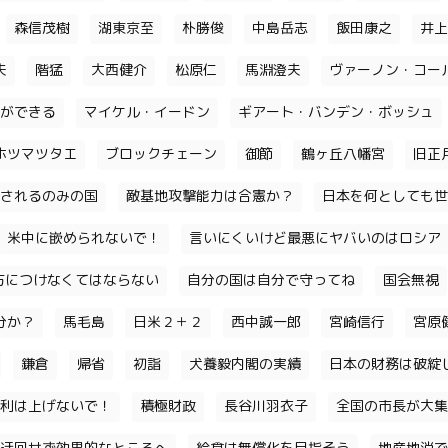
森信茂樹
湖東京至
朴勝俊
中島岳志
飯田康之
井上
夫
階猛
大西健介
松原仁
馬淵澄夫
ヴァーノン・コー
ができる
マイケル・イードン
ギアート・バンデン・ボッシュ
ホツマツタエ
ブロックチェーン
御節
鶴ヶ丘八幡宮
旧正
されるのみの国
敵基地攻撃能力は合憲か？
日本を何としても世
米中に嵌められないで！
言いにくいけど最悪にヤバいのはロシア
味方につけなくてはならない
自分の国は自分で守ってね
国会無視
分か？
馬毛島
日米２＋２
西中誠一郎
宮崎信行
宮原
鎌倉
帰省
初詣
犬養毅内閣の実績
日本の財務は破綻
利は上げないで！
積極財政
長谷川羽衣子
全国の市長が大集