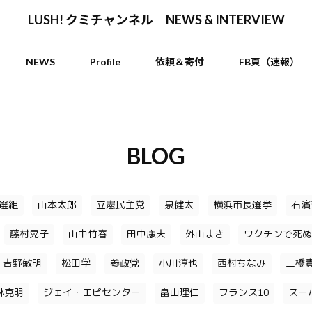
LUSH! クミチャンネル NEWS & INTERVIEW
NEWS
Profile
依頼＆寄付
FB頁（速報）
BLOG
選組
山本太郎
立憲民主党
泉健太
横浜市長選挙
石濱
藤村晃子
山中竹春
田中康夫
外山まき
ワクチンで死ぬ
吉野敏明
松田学
参政党
小川淳也
西村ちなみ
三橋
林克明
ジェイ・エピセンター
畠山理仁
フランス10
スー