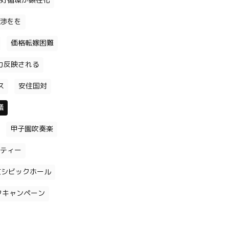
好循環が顕在化
渉をを
価格転嫁困難
力反映される
ス
安住国対
議
甲子園吹奏楽
ティー
京シビックホール
クキャンペーン