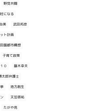
野党共闘
妊になる
由美
武田邦彦
ット計画
田園都市構想
子育て政策
１０
藤木幸夫
博太郎弁護士
挙
地方創生
ン
天笠啓祐
たがや亮