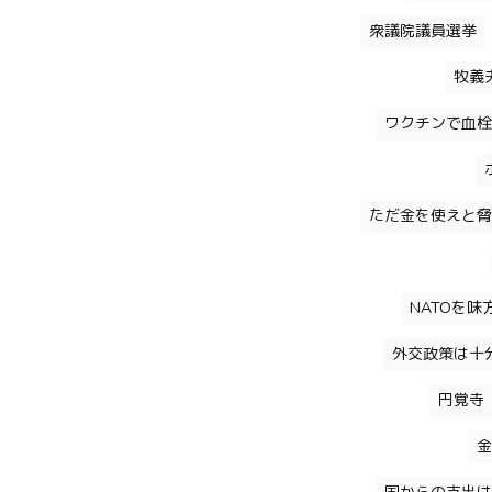
衆議院議員選挙
牧義
ワクチンで血栓
ただ金を使えと脅
NATOを
外交政策は十
円覚寺
金