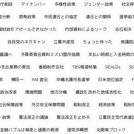
庁創設
マイナンバー
多様性政策
ジェンダー政策
社会保
党分断
原発政策
市民連合との協定
連合との関係
選挙協
極財政をアピールできなかった
内部資料によるリーク
志位和夫
自民党のネガキャン
立憲共産党
ちょっと待った
衆議院
審議へ
予算委員会資料ミス13箇所指摘
支払い時期と入金時期
の支出業務の委託
番組制作会社
TBS報道特集
SEALDs
元
郎
横田一
IWJ 渡会
沖縄名護市長選挙
日米地位協定
政治改革
環境問題
地方分権
農政を含めた地域活性化
社
社会保障政策
外交安全保障問題
税制改正
経済政策
税制
ー政策
憲法改正の議論
憲法改正を止めろ
立憲民主党代表選
金融バブルは格差と諸悪の根源
諸党派構想
北関東ブロック