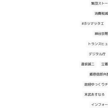
集団ストー
消費税減
#ホツマツタエ
神谷宗幣
トランスヒュ
デジタル庁
逢坂誠二
立憲
郷原信郎弁
政経ゆっくりチ
末武あすなろ
インフォー