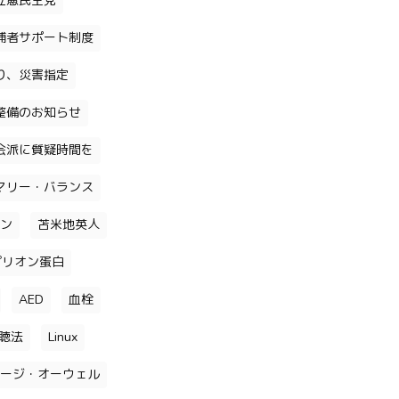
立憲民主党
補者サポート制度
り、災害指定
整備のお知らせ
会派に質疑時間を
マリー・バランス
ン
苫米地英人
プリオン蛋白
AED
血栓
聴法
Linux
ージ・オーウェル