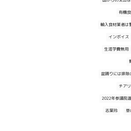
国からの支出は
有機食
輸入食材業者は
インボイス
生涯学費無用
盆踊りには排除
チアリ
2022年参議院
志葉玲
草