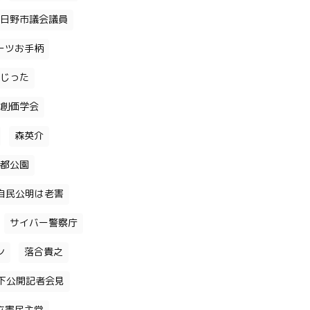
日野市議会議員
ーツお手柄
じった
創価学会
森英介
都公園
自民公明は老害
サイバー警察庁
ン
落合貴之
下公開記者会見