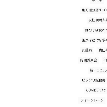
木下隼
地方選公認１０
女性候補大
踊り子は変わ
国民は助けを求
安藤裕
責任
内閣委員会
旧
新・ニュル
ビックリ鉱物毒
COVIDワク
フォークトーク