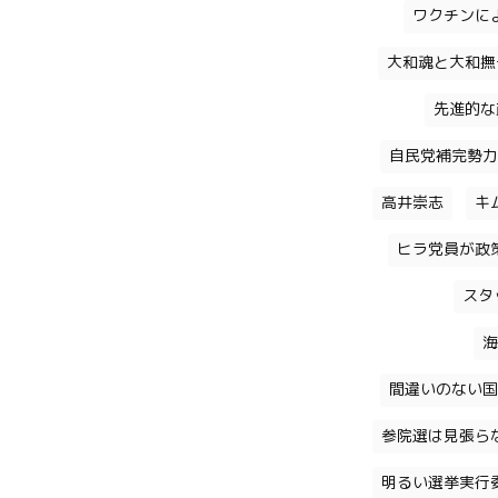
ワクチンに
大和魂と大和撫
先進的な
自民党補完勢力
高井崇志
キ
ヒラ党員が政
スタ
海
間違いのない国
参院選は見張ら
明るい選挙実行