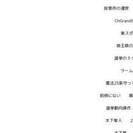
投票所の運営
ChGrandS
東スポ
埼玉県の
選挙の３
ラーム
憲法25条守っ
前例にない
維
選挙動向操作
木下隼人