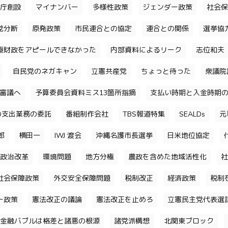
庁創設
マイナンバー
多様性政策
ジェンダー政策
社会保
党分断
原発政策
市民連合との協定
連合との関係
選挙協
極財政をアピールできなかった
内部資料によるリーク
志位和夫
自民党のネガキャン
立憲共産党
ちょっと待った
衆議院
審議へ
予算委員会資料ミス13箇所指摘
支払い時期と入金時期
の支出業務の委託
番組制作会社
TBS報道特集
SEALDs
元
郎
横田一
IWJ 渡会
沖縄名護市長選挙
日米地位協定
政治改革
環境問題
地方分権
農政を含めた地域活性化
社
社会保障政策
外交安全保障問題
税制改正
経済政策
税制
ー政策
憲法改正の議論
憲法改正を止めろ
立憲民主党代表選
金融バブルは格差と諸悪の根源
諸党派構想
北関東ブロック