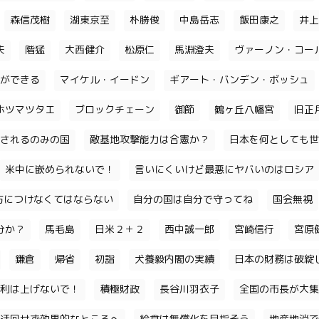
森信茂樹
湖東京至
朴勝俊
中島岳志
飯田康之
井上
夫
階猛
大西健介
松原仁
馬淵澄夫
ヴァーノン・コー
ができる
マイケル・イードン
ギアート・バンデン・ボッシュ
ホツマツタエ
ブロックチェーン
御節
鶴ヶ丘八幡宮
旧正
されるのみの国
敵基地攻撃能力は合憲か？
日本を何としても世
米中に嵌められないで！
言いにくいけど最悪にヤバいのはロシア
味方につけなくてはならない
自分の国は自分で守ってね
国会無視
分か？
馬毛島
日米２＋２
西中誠一郎
宮崎信行
宮原
鎌倉
帰省
初詣
犬養毅内閣の実績
日本の財務は破綻
利は上げないで！
積極財政
長谷川羽衣子
全国の市長が大集