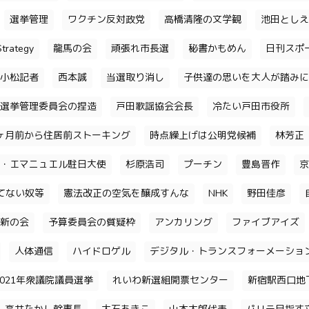
選挙管理
ワクチン反対政党
高橋清隆の文学観
池田としえ
trategy
龍馬の会
頑張れ市長選
秘書かもめん
日刊スポ
小松記者
西本誠
当選取り消し
子供達の思いを大人が踏みに
選挙管理委員会の捏造
戸田歌謡協会会長
冷たい戸田市役所
ヶ月前から住居前ストーキング
時点繰上げは公明党候補
林芳正
・エマニュエル駐日大使
杉原浩司
プーチン
豊島晋作
京
てない奴等
憲法改正の空気を醸成すんな
NHK
野田佳彦
新の会
予算委員会の質疑枠
アンカリング
ファイブアイズ
人体通信
ハイドロゲル
デジタル・トランスフォーメーショ
2021年衆議院議員選挙
れいわ新選組開票センター
新宿駅西口地