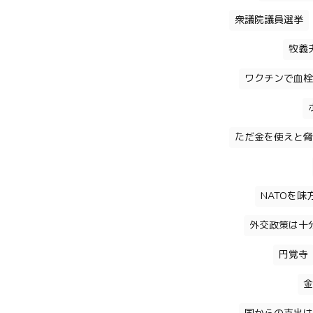
衆議院議員選挙
牧義
ワクチンで血栓
ただ金を使えと脅
NATOを
外交政策は十
円覚寺
金