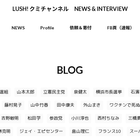
LUSH! クミチャンネル NEWS & INTERVIEW
NEWS
Profile
依頼＆寄付
FB頁（速報）
BLOG
選組
山本太郎
立憲民主党
泉健太
横浜市長選挙
石濱
藤村晃子
山中竹春
田中康夫
外山まき
ワクチンで死ぬ
吉野敏明
松田学
参政党
小川淳也
西村ちなみ
三橋
林克明
ジェイ・エピセンター
畠山理仁
フランス10
スー