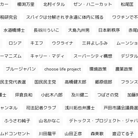
カー
櫛渕万里
北村イタル
ゼン・ハニーカット
松尾匡
税研究会
スパイクは分解されず永遠に体内に残る
ワクチンで不
水道橋博士
長谷川ういこ
大島九州男
日本新秩序
赤尾
ロシア
キエフ
ウクライナ
三井よしふみ
ムーンショ
ーマニズム
キャリー・マディ
スーパーシティ構想
デジタル
ブルージャパン
choose life project
環境政策
農業政策
民主党代表選
国民民主党
高橋健太郎
郷原信郎
フランス
護士
坪倉良和
小此木八郎
及川健二
つばさの党
加藤
ャンネル
司法記者クラブ
浅川拓也弁護士
戸田市議会議員選
ふうさわ純子
山名かなこ
デトックス・プロジェクト・ジャバ
ムドコンセント
川田龍平
山田正彦
森美歌
渡辺てる子