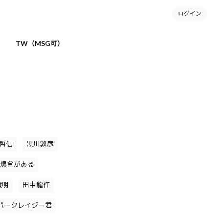
ログイン
TW（MSG可）
哲信
黒川敦彦
場合がある
貴明
田中龍作
パークレイジー君