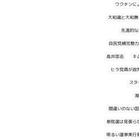
ワクチンに
大和魂と大和撫
先進的な
自民党補完勢力
高井崇志
キ
ヒラ党員が政
スタ
海
間違いのない国
参院選は見張ら
明るい選挙実行