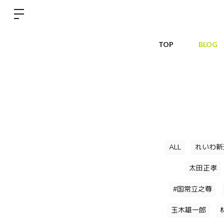
TOP
BLOG
ALL
れいわ新
太田正孝
#国常立之尊
玉木雄一郎