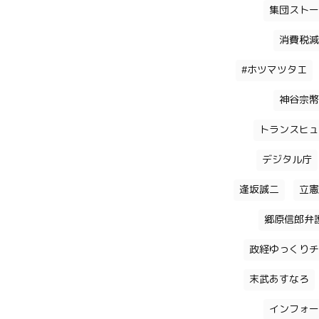
集団ストー
消費税減
#ホツマツタエ
神谷宗幣
トランスヒュ
デジタル庁
逢坂誠二
立憲
郷原信郎弁
政経ゆっくりチ
末武あすなろ
インフォー