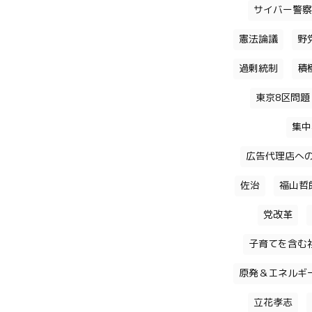
サイバー警察
憲法論議
野
過剰統制
積
東京8区問題
集中
広告代理店へ
佐治
福山哲
党改革
子育てを含む
原発＆エネルギ
立花孝志