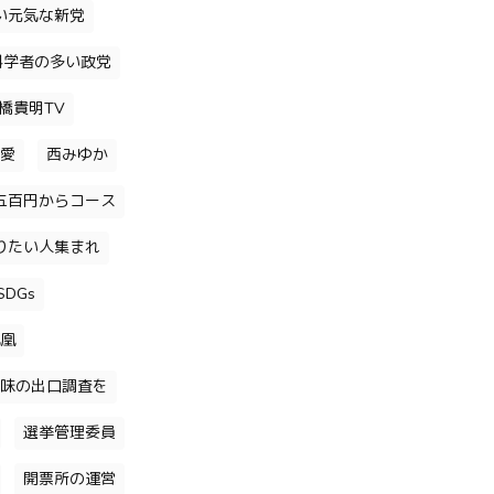
い元気な新党
科学者の多い政党
橋貴明TV
愛
西みゆか
五百円からコース
りたい人集まれ
DGs
凰
味の出口調査を
選挙管理委員
開票所の運営