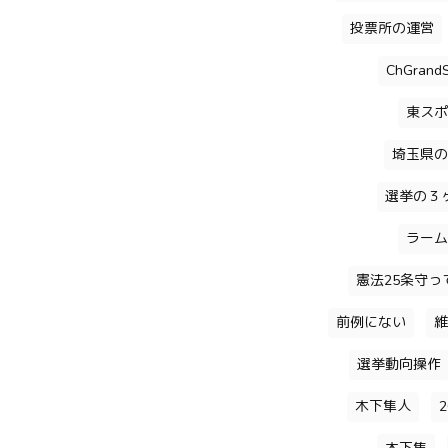
投票所の運営
ChGrandS
東スポ
埼玉県の
選挙の３
ラーム
憲法25条守っ
前例にない
維
選挙動向操作
木下隼人