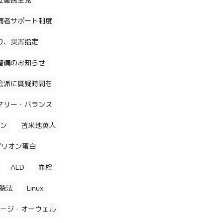
立憲民主党
補者サポート制度
り、災害指定
整備のお知らせ
会派に質疑時間を
マリー・バランス
ン
苫米地英人
プリオン蛋白
AED
血栓
聴法
Linux
ージ・オーウェル