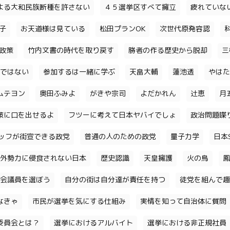
よる大和民族断種を許さない
４５選挙区すべて擁立
疲れていな
子
お天道様は見ている
松田プランOK
次世代原発容認
政策
竹内文書の時代を取り戻す
勝者の作る歴史から脱却
三
ではない
参加するは一緒に学ぶ
天畠大輔
蓮池透
やはた
ムテヨン
奥田ふみよ
がきや宗司
よだかれん
辻恵
月
策に口を出せるよ
フツーに考えて日本ヤバイでしょ
政治問題喋
ッフが街宣できる政党
普通の人のための政党
量子力学
日本S
外勢力に侵食されない日本
歴史認識
天皇擁護
火の鳥
鳳
会議員を選ぼう
自分の街は自分達が責任を持つ
徒党を組んで趣
なきゃ
市民が選挙を気にする仕組み
実情を知って自治体に質問
委員会とは？
選挙におけるアルバイト
選挙における非正規社員