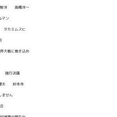
智洋
高橋洋一
ルマン
タカミムスヒ
月
界大戦に巻き込め
強行決議
健太
妙本寺
しません
合