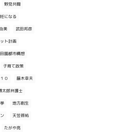
野党共闘
妊になる
由美
武田邦彦
ット計画
田園都市構想
子育て政策
１０
藤木幸夫
博太郎弁護士
挙
地方創生
ン
天笠啓祐
たがや亮