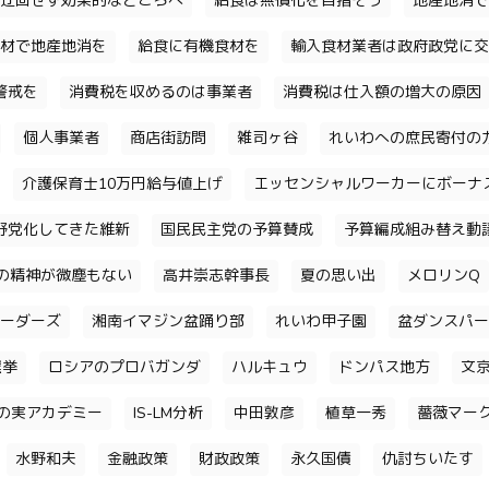
迂回せず効果的なところへ
給食は無償化を目指そう
地産地消で
材で地産地消を
給食に有機食材を
輸入食材業者は政府政党に交
警戒を
消費税を収めるのは事業者
消費税は仕入額の増大の原因
個人事業者
商店街訪問
雑司ヶ谷
れいわへの庶民寄付の
介護保育士10万円給与値上げ
エッセンシャルワーカーにボーナ
野党化してきた維新
国民民主党の予算賛成
予算編成組み替え動
の精神が微塵もない
高井崇志幹事長
夏の思い出
メロリンQ
ーダーズ
湘南イマジン盆踊り部
れいわ甲子園
盆ダンスパー
選挙
ロシアのプロバガンダ
ハルキュウ
ドンパス地方
文
の実アカデミー
IS-LM分析
中田敦彦
植草一秀
薔薇マー
水野和夫
金融政策
財政政策
永久国債
仇討ちいたす