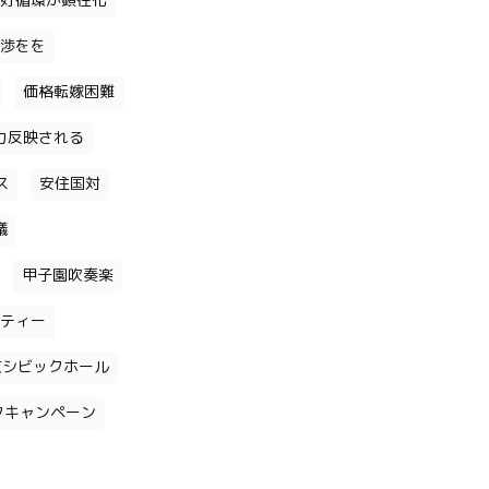
好循環が顕在化
渉をを
価格転嫁困難
力反映される
ス
安住国対
議
甲子園吹奏楽
ティー
京シビックホール
クキャンペーン