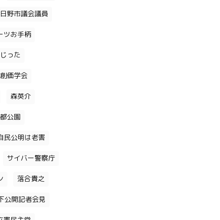
日野市議会議員
ーツお手柄
じった
創価学会
森英介
都公園
自民公明は老害
サイバー警察庁
ン
落合貴之
下公開記者会見