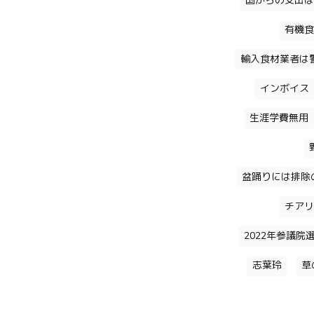
国からの支出は
有機食
輸入食材業者は
インボイス
生涯学費無用
盆踊りには排除
チアリ
2022年参議院
志葉玲
草