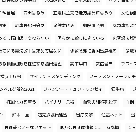
高井たかし幹事長
大石あきこ
山本太郎代表
パリテ目指す
０％当選
吉田はるみ
立憲民主党で地方議員になろう
女性候
募集
幹事長記者会見
泉健太代表
参院選公募
緊急事態よ
っても振付師は変わらない
明らかに殺しにきている
火葬場広域
めている憲法改正は求めて居ない
少数会派に野国出席権を
少数
ある積極財政を推進する議員連盟
高市早苗
安倍晋三
プライ
横浜市庁舎
サイレントスタンディング
ノーマスク・ノーワクチ
ンベルグ訴訟2021
ジャンシー・チュン・リンゼイ
狂牛病
抗酸化力を奪う
バイナリー兵器
血管の細胞を殺す
血餅
チン
鈴木 亘
超党派議員連盟
省庁交渉
住基ネット
盗
共通番号いらないネット
地方公共団体情報システム機構
ジョ