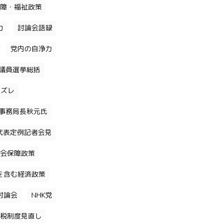
障・福祉政策
力
討論会語録
党内の自浄力
議員選挙総括
のズレ
事務局長秋元氏
代表定例記者会見
会保障政策
を含む経済政策
討論会
NHK党
税制度見直し