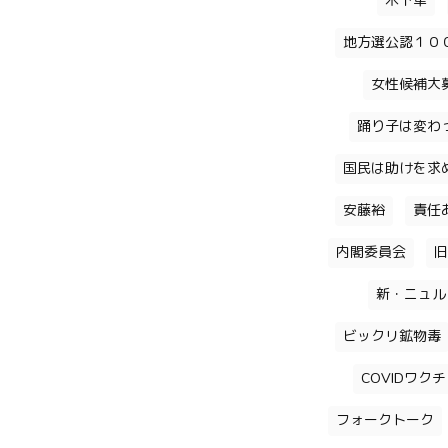
木下隼
地方選公認１０
女性候補大
踊り子は変わ
国民は助けを求
安藤裕
責任
内閣委員会
旧
新・ニュル
ビックリ鉱物毒
COVIDワク
フォークトーク