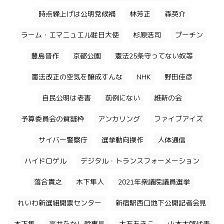
時点繰上げは公明党候補
林芳正
森英介
ラーム・エマニュエル駐日大使
杉原浩司
プーチン
豊島晋作
京都公園
憲法25条守ってない奴等
憲法改正の空気を醸成すんな
NHK
野田佳彦
自民公明は老害
前例にない
維新の会
予算委員会の質疑枠
アンカリング
ファイブアイズ
サイバー警察庁
選挙動向操作
人体通信
ハイドロゲル
デジタル・トランスフォーメーション
落合貴之
木下隼人
2021年衆議院議員選挙
れいわ新選組開票センター
新宿駅西口地下公開記者会見