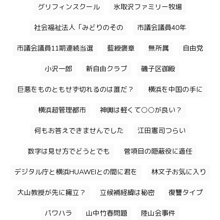
グリフィンスクール
氷取沢ファミリー牧場
社会福祉法人「みどりのその
市議会議員40年
市議会議員11期連続当選
藍綬褒章
無所属
自由党
小沢一郎
新自由クラブ
磯子区御殿
巨悪をものともせず切れるのは誰だ？
横浜を中国の手に
横浜超管理都市
神輿は軽くて○○が良い？
何もお答えできませんでした
江田憲司つらい
数字は見せ方でどうとでも
菅項目の隠蔽役に適任
デジタル庁と横浜HUAWEIとの間に君を
林文子お気に入り
大山教授が先に擁立？
立候補経緯は秘密
復讐タイプ
パワハラ
山中竹春問題
陸山会事件