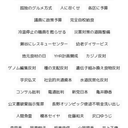
孤独のグルメ方式
人に尽くせ
各区に予算
議員に政策予算
完全自校給食
冷温停止の職員を甦らせる
災害対策の道路整備
瀬谷にレスキューセンター
幼老デイサービス
地元食材の日
YHR計画賛成
カジノ反対
ゲノム編集反対
種の支配反対
遺伝子組み換え食物反対
宇沢弘文
社会的共通資本
水道民営化反対
コンサル批判
電通批判
新党日本
亀井静香
公文書破棄指示冤罪
長野オリンピック使途不明金洗い出し
人間魚雷
榎本セイヤ
佐藤和夫
沢口ゆうじ