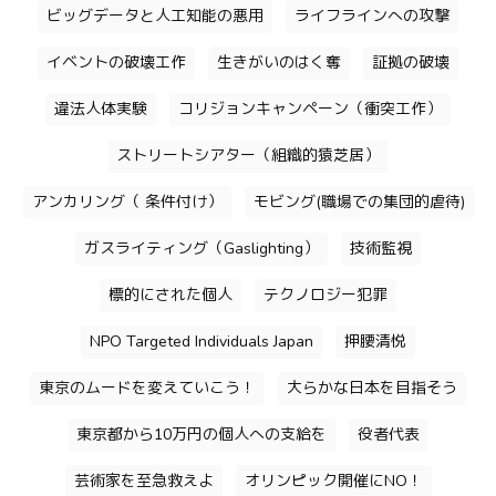
ビッグデータと人工知能の悪用
ライフラインへの攻撃
イベントの破壊工作
生きがいのはく奪
証拠の破壊
違法人体実験
コリジョンキャンペーン（衝突工作）
ストリートシアター（組織的猿芝居）
アンカリング（ 条件付け）
モビング(職場での集団的虐待)
ガスライティング（Gaslighting）
技術監視
標的にされた個人
テクノロジー犯罪
NPO Targeted Individuals Japan
押腰清悦
東京のムードを変えていこう！
大らかな日本を目指そう
東京都から10万円の個人への支給を
役者代表
芸術家を至急救えよ
オリンピック開催にNO！