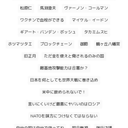
松原仁
馬淵澄夫
ヴァーノン・コールマン
ワクチンで血栓ができる
マイケル・イードン
ギアート・バンデン・ボッシュ
タカミムスヒ
ホツマツタエ
ブロックチェーン
御節
鶴ヶ丘八幡宮
旧正月
ただ金を使えと脅されるのみの国
敵基地攻撃能力は合憲か？
日本を何としても世界大戦に巻き込め
米中に嵌められないで！
言いにくいけど最悪にヤバいのはロシア
NATOを味方につけなくてはならない