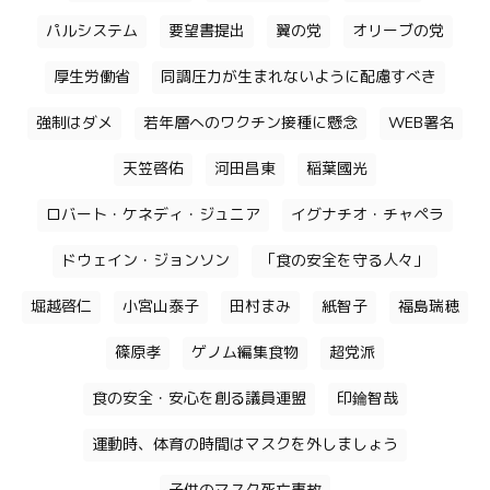
パルシステム
要望書提出
翼の党
オリーブの党
厚生労働省
同調圧力が生まれないように配慮すべき
強制はダメ
若年層へのワクチン接種に懸念
WEB署名
天笠啓佑
河田昌東
稲葉國光
ロバート・ケネディ・ジュニア
イグナチオ・チャペラ
ドウェイン・ジョンソン
「食の安全を守る人々」
堀越啓仁
小宮山泰子
田村まみ
紙智子
福島瑞穂
篠原孝
ゲノム編集食物
超党派
食の安全・安心を創る議員連盟
印鑰智哉
運動時、体育の時間はマスクを外しましょう