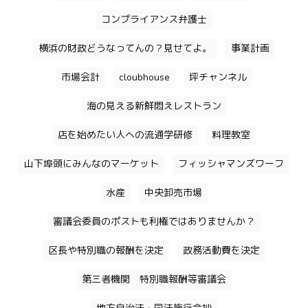
コンプライアンス弁護士
横浜の財政どうなってんの？見せてよ。
事業計画
市場会計
cloubhouse
坪チャンネル
海の見える新鮮悶えレストラン
店を始めたい人への流通学研修
料理教室
山下埠頭にみんなのマーケット
フィッシャマンズワーフ
水産
中央卸売市場
審議会委員のポストも利権ではありませんか？
区長や特別職の報酬を決定
政務活動費を決定
第三者機関 特別職報酬等審議会