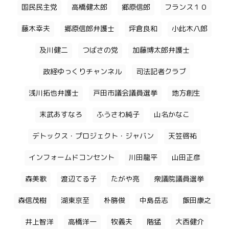
国民民主党
高橋健太郎
郷原信郎
フランス１０
藤木幸夫
郷原信郎弁護士
坪倉良和
小此木八郎
及川健二
つばさの党
加藤博太郎弁護士
政経ゆっくりチャンネル
司法記者クラブ
浅川拓也弁護士
戸田市議会議員選挙
地方創生
末武あすなろ
ふうさわ純子
山名かなこ
デトックス・プロジェクト・ジャバン
天笠啓祐
インフォームドコンセント
川田龍平
山田正彦
森美歌
渡辺てる子
たがや亮
衆議院議員選挙
森信茂樹
湖東京至
朴勝俊
中島岳志
飯田康之
井上智洋
高橋洋一
牧義夫
階猛
大西健介