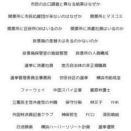
市民の出口調査と異なる結果はなぜか
開票所に市民応援団が来ないのはなぜか
開票所とマスコミ
開票所に区役所OBはいるのか
開票所に派遣社員はいるのか
投票箱の差替えはあるのかないのか
投票箱保管室の施錠管理
投票所の人員構成
選挙に派遣社員
地方自治体の非正規職員
選挙管理委員会事務局
世田谷区の選挙
横浜市助成金
ファーウェイ
中国スパイ企業
郷原弁護士
立憲民主党共産党の共闘
保守分裂
林文子
YHR
外国特派員記者クラブ
神保哲生
FCCJ
深田萌絵
日活映画
横浜ハーバーリゾート計画
選挙運営