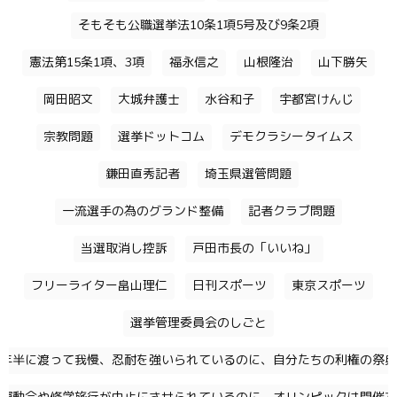
そもそも公職選挙法10条1項5号及び9条2項
憲法第15条1項、3項
福永信之
山根隆治
山下勝矢
岡田昭文
大城弁護士
水谷和子
宇都宮けんじ
宗教問題
選挙ドットコム
デモクラシータイムス
鎌田直秀記者
埼玉県選管問題
一流選手の為のグランド整備
記者クラブ問題
当選取消し控訴
戸田市長の「いいね」
フリーライター畠山理仁
日刊スポーツ
東京スポーツ
選挙管理委員会のしごと
年半に渡って我慢、忍耐を強いられているのに、自分たちの利権の祭典