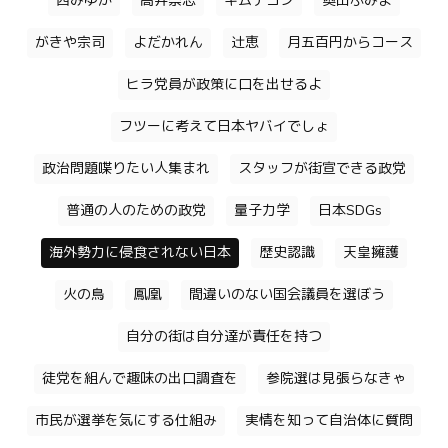
西みゆか
高井崇志
キムテヨン
奥田ふみよ
がきや宗司
よだかれん
辻恵
月五百円からコース
ヒラ党員が政策に口を出せるよ
フツーに考えて日本ヤバイでしょ
政治問題喋りたい人集まれ
スタッフが街宣できる政党
普通の人のための政党
量子力学
日本SDGs
海外勢力に侵食されない日本
歴史認識
天皇擁護
火の鳥
鳳凰
間違いのない国会議員を選ぼう
自分の街は自分達が責任を持つ
徒党を組んで趣味の出口調査を
参院選は見張らなきゃ
市民が選挙を気にする仕組み
実情を知って自治体に質問