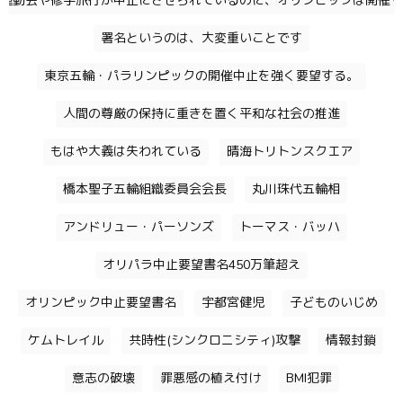
運動会や修学旅行が中止にさせられているのに、オリンピックは開催す
署名というのは、大変重いことです
東京五輪・パラリンピックの開催中止を強く要望する。
人間の尊厳の保持に重きを置く平和な社会の推進
もはや大義は失われている
晴海トリトンスクエア
橋本聖子五輪組織委員会会長
丸川珠代五輪相
アンドリュー・パーソンズ
トーマス・バッハ
オリパラ中止要望書名450万筆超え
オリンピック中止要望書名
宇都宮健児
子どものいじめ
ケムトレイル
共時性(シンクロニシティ)攻撃
情報封鎖
意志の破壊
罪悪感の植え付け
BMI犯罪