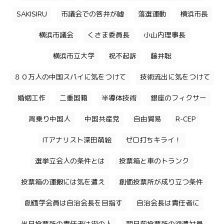
SAKISIRU
市議会での答弁が嘘
落選運動
横浜市長
横浜市議会
くさま委員長
小山内理事長
横浜市立大学
祝不起訴
藤井聡
８０万人の中国スパイに気をつけて
技術流出に気をつけて
婚姻工作
二重国籍
半導体技術
銀座のフィクサー
背乗り中国人
中国共産党
自由貿易
R-CEP
ITアナリスト深田萌絵
ゼロ打ちキライ！
選挙立会人の条件とは
投票箱と車のトランク
投票箱の運搬には気を遣え
創価投票所が成り立つ条件
創価学会員は自治会長を目指す
自治会長は責任者に