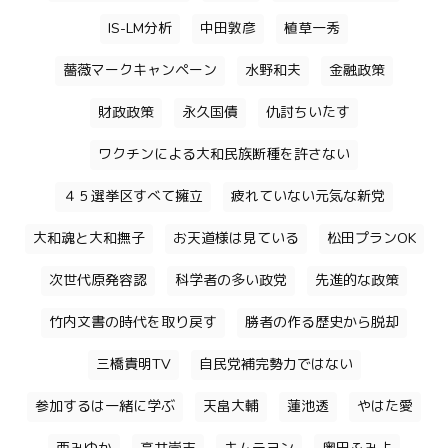
IS-LM分析
中田敦彦
植草一秀
薔薇マークキャンペーン
水野和夫
金融政策
財政政策
永久国債
仇討ちいたす
ワクチンによる大和民族断種を許さない
４５選挙区すべて擁立
疲れていない元気な新党
大和魂と大和撫子
お天道様は見ている
松田プランOK
次世代原発容認
科学者の多い政党
先進的な政策
竹内文書の時代を取り戻す
勝者の作る歴史から脱却
三橋貴明TV
自民党補完勢力ではない
参加するは一緒に学ぶ
天畠大輔
蓮池透
やはた愛