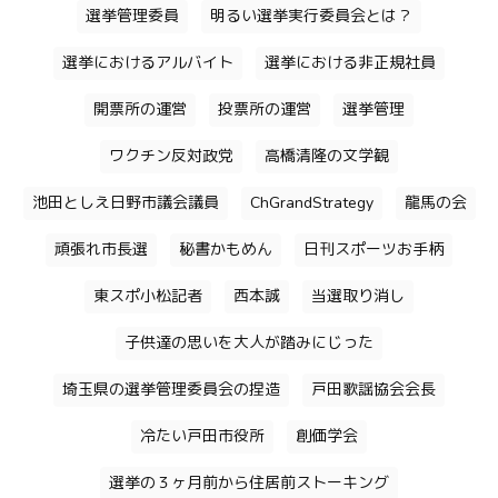
選挙管理委員
明るい選挙実行委員会とは？
選挙におけるアルバイト
選挙における非正規社員
開票所の運営
投票所の運営
選挙管理
ワクチン反対政党
高橋清隆の文学観
池田としえ日野市議会議員
ChGrandStrategy
龍馬の会
頑張れ市長選
秘書かもめん
日刊スポーツお手柄
東スポ小松記者
西本誠
当選取り消し
子供達の思いを大人が踏みにじった
埼玉県の選挙管理委員会の捏造
戸田歌謡協会会長
冷たい戸田市役所
創価学会
選挙の３ヶ月前から住居前ストーキング