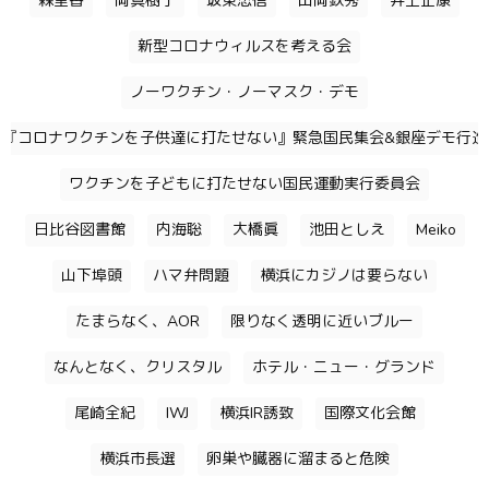
森里香
岡真樹子
坂東忠信
山岡鉄秀
井上正康
新型コロナウィルスを考える会
ノーワクチン・ノーマスク・デモ
『コロナワクチンを子供達に打たせない』緊急国民集会&銀座デモ行進
ワクチンを子どもに打たせない国民運動実行委員会
日比谷図書館
内海聡
大橋眞
池田としえ
Meiko
山下埠頭
ハマ弁問題
横浜にカジノは要らない
たまらなく、AOR
限りなく透明に近いブルー
なんとなく、クリスタル
ホテル・ニュー・グランド
尾崎全紀
IWJ
横浜IR誘致
国際文化会館
横浜市長選
卵巣や臓器に溜まると危険