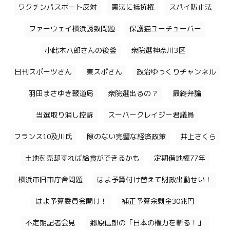
ワクチンパスポート反対
憲法に抵抗権
スパイ防止法
ファーウェイ横浜誘致問題
保護猫ユーチューバー
小此木八郎さんの後釜
衆院選神奈川3区
日刊スポーツさん
東スポさん
政治ゆっくりチャンネル
羽田まさゆき報道局
衆院選出るの？
最終弁論
当選取り消し控訴
スーパークレイジー君議員
フランス10及川氏
隙のない完璧な経済政策
井上さくら
土地を売却すれば給食ができるかも
定期借地権77年
横浜市旧市庁舎問題
はよ予算付け替えて財政出動せい！
はよ予算委員会開け！
補正予算余剰金30兆円
不定期記者会見
郷原信郎の「日本の権力を斬る！」