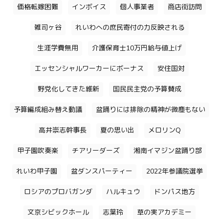
価格転嫁困難
インボイス
個人事業者
商店街訪問
雑司ヶ谷
れいわへの庶民寄付の力反映される
生涯学費無用
介護保育士10万円給与値上げ
エッセンシャルワーカーにボーナス
安住国対
野党化してきた維新
国民民主党の予算賛成
予算編成組み替え動議
盆踊りには排除の精神が微塵もない
高井崇志幹事長
夏の思い出
メロリンQ
甲子園吹奏楽
チアリーダーズ
湘南イマジン盆踊り部
れいわ甲子園
盆ダンスパーティー
2022年参議院選挙
ロシアのプロバガンダ
ハルキュウ
ドンパス地方
文京シビックホール
志葉玲
草の実アカデミー