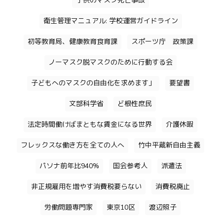
子供のマスク死亡事故
衛生管理マニュアル: 学校運営ガイドライン
初等教育局、健康教育食育課
スポーツ庁 政策課
ノーマスク脱マスクのために行動する会
子どもへのマスクの自由化を求めます」
要望書
文部科学省
ど根性庶民
法定時間働けばまともな賃金になる世界
介護休暇
フレックスな働き方を全ての人へ
竹中平蔵新自由主義
パソナ前年比940%
国会参考人
派遣法
非正規雇用を増やす消費税要らない
消費税廃止
労働問題専門家
東京10区
渡辺照子