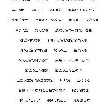
TBS報道特集
SEALDs
元事務局長秋元氏
佐治
福山哲郎
横田一
IWJ 渡会
沖縄名護市長選挙
日米地位協定
代表定例記者会見
党改革
政治改革
環境問題
地方分権
農政を含めた地域活性化
社会保障政策
子育てを含む社会保障政策
外交安全保障問題
税制改正
経済政策
税制を含む経済政策
原発＆エネルギー政策
憲法改正の議論
憲法改正を止めろ
立憲民主党代表選討論会
NHK党
立花孝志
金融バブルは格差と諸悪の根源
諸党派構想
北関東ブロック
税制度見直し
無所属出馬