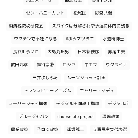
集団ストーカー
櫛渕万里
北村イタル
ゼン・ハニーカット
松尾匡
野党共闘
消費税減税研究会
スパイクは分解されず永遠に体内に残る
ワクチンで不妊になる
#ホツマツタエ
水道橋博士
長谷川ういこ
大島九州男
日本新秩序
赤尾由美
武田邦彦
神谷宗幣
ロシア
キエフ
ウクライナ
三井よしふみ
ムーンショット計画
トランスヒューマニズム
キャリー・マディ
スーパーシティ構想
デジタル田園都市構想
デジタル庁
ブルージャパン
choose life project
環境政策
農業政策
子育て政策
逢坂誠二
立憲民主党代表選