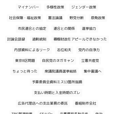
マイナンバー
多様性政策
ジェンダー政策
社会保障・福祉政策
憲法論議
野党分断
原発政策
市民連合との協定
連合との関係
選挙協力
討論会語録
過剰統制
積極財政をアピールできなかった
内部資料によるリーク
志位和夫
党内の自浄力
東京8区問題
自民党のネガキャン
立憲共産党
ちょっと待った
衆議院議員選挙総括
集中審議へ
予算委員会資料ミス13箇所指摘
支払い時期と入金時期のズレ
広告代理店への支出業務の委託
番組制作会社