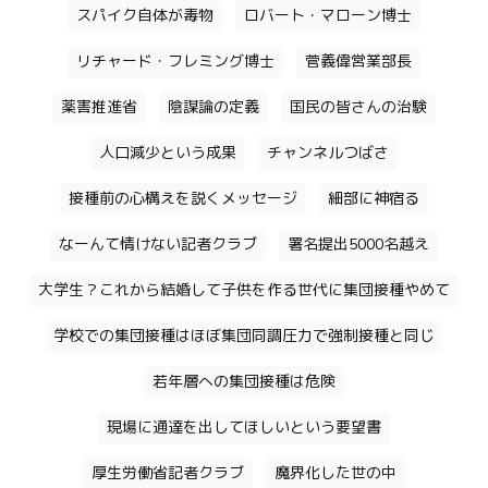
スパイク自体が毒物
ロバート・マローン博士
リチャード・フレミング博士
菅義偉営業部長
薬害推進省
陰謀論の定義
国民の皆さんの治験
人口減少という成果
チャンネルつばさ
接種前の心構えを説くメッセージ
細部に神宿る
なーんて情けない記者クラブ
署名提出5000名越え
大学生？これから結婚して子供を作る世代に集団接種やめて
学校での集団接種はほぼ集団同調圧力で強制接種と同じ
若年層への集団接種は危険
現場に通達を出してほしいという要望書
厚生労働省記者クラブ
魔界化した世の中