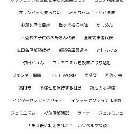
オリンピックに医療従事者派遣無理です
コロナ病床逼迫
オリンピック要らない
みんなを幸せにする医療
お話を伺う目線
梅ヶ丘松沢病院
かもめん
不登校の子供のお母さん代表
医療従事者代表
世田谷区都議候補
都議会議員選挙
辻村ちひろ
依田かれん
フェミニズムを政策に取り込む
ジェンダー問題
THE F-WORD
西荻窪
阿佐ヶ谷
高円寺
多様性を保持する社会
築地の水神様
インターセクショナリティ
インターセクショナル理論
フェミニズム
杉並区都議選
ライナー・フェルミッヒ
ナチス後に制定されたニュルンベルグ綱領