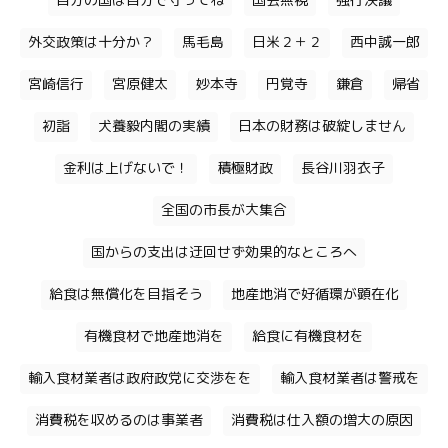
自分の国は自分で守ってね
国会無視
強行決議
外交政策は十分か？
馬毛島
日米２＋２
西中誠一郎
宮崎信行
宮原健太
妙本寺
円覚寺
鎌倉
帰省
初詣
犬養毅内閣の実績
日本の財務は破綻しません
金利は上げないで！
積極財政
長谷川羽衣子
全国の市長が大集合
国からの支出は迂回せず効果的なところへ
給食は無償化を目指そう
地産地消で好循環が顕在化
有機食材で地産地消を
給食に有機食材を
輸入食材業者は政府政党に交渉をを
輸入食材業者は警戒を
消費税を収めるのは事業者
消費税は仕入額の増大の原因