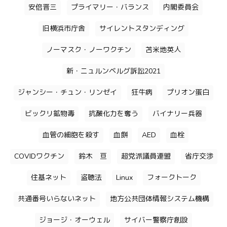
安倍晋三
プライマリー・バランス
内閣委員会
旧横浜市庁舎
サイレントスタンディング
ノーマスク・ノーワクチン
苫米地英人
新・ニュルンベルグ訴訟2021
ジャンシー・チュン・リンゼイ
狂牛病
プリオン蛋白
ビックリ鉱物毒
抗酸化力を奪う
バイナリー兵器
血管の細胞を殺す
血餅
AED
血栓
COVIDワクチン
鈴木 亘
超党派議員連盟
省庁交渉
住基ネット
盗聴法
Linux
フォークトーク
共通番号いらないネット
地方公共団体情報システム機構
ジョージ・オーウェル
サイバー警察庁創設