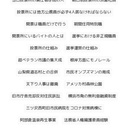
当日投票所の責任者は街の人
期日前投票所の派遣社員
投票所には地方公務員が必ず4人居なければならない
開票は職員だけで行う
期間任用特別職
開票所にいるバイトの人とは
選挙における非正規職員
投票所の仕組み
選挙運営の仕組み
超ベテラン市議の集大成
根岸方面にモノレール
山梨県道志村との合併
市民オンブズマンの育成
天下り人事は撤廃
アメリカ村森林公園
旧市庁舎売却反対住民訴訟
横浜市発の無利息融資制度
三ツ沢西町旧市民病院をコロナ対策病棟に
阿部倉温泉再生事業
法務省人権擁護委員経験