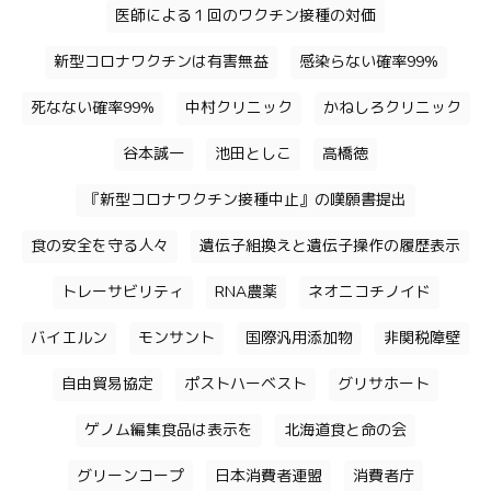
医師による１回のワクチン接種の対価
新型コロナワクチンは有害無益
感染らない確率99%
死なない確率99%
中村クリニック
かねしろクリニック
谷本誠一
池田としこ
高橋徳
『新型コロナワクチン接種中止』の嘆願書提出
食の安全を守る人々
遺伝子組換えと遺伝子操作の履歴表示
トレーサビリティ
RNA農薬
ネオニコチノイド
バイエルン
モンサント
国際汎用添加物
非関税障壁
自由貿易協定
ポストハーベスト
グリサホート
ゲノム編集食品は表示を
北海道食と命の会
グリーンコープ
日本消費者連盟
消費者庁