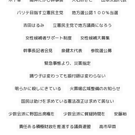
木下隼
高井たかし幹事長
大石あきこ
山本太郎代表
パリテ目指す立憲民主党
地方選公認１００％当選
吉田はるみ
立憲民主党で地方議員になろう
女性候補者サポート制度
女性候補大募集
幹事長記者会見
泉健太代表
参院選公募
緊急事態より、災害指定
踊り子は変わっても振付師は変わらない
明らかに殺しにきている
火葬場広域整備のお知らせ
国民は助けを求めている憲法改正は求めて居ない
少数会派に野国出席権を
少数会派に質疑時間を
安藤裕
責任ある積極財政を推進する議員連盟
高市早苗