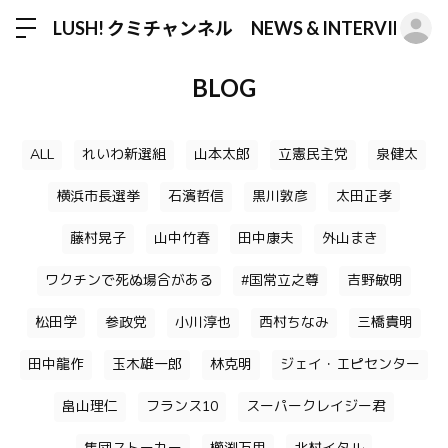
ロ
LUSH! クミチャンネル NEWS & INTERVIEW
BLOG
ALL
れいわ新選組
山本太郎
立憲民主党
泉健太
横浜市長選挙
石濱哲信
黒川敦彦
太田正孝
藤村晃子
山中竹春
田中康夫
外山まき
ワクチンで死ぬ場合がある
#国常立之尊
吉野敏明
松田学
参政党
小川淳也
西村ちなみ
三橋貴明
田中龍作
玉木雄一郎
林克明
ジェイ・エピセンター
畠山理仁
フランス10
スーパークレイジー君