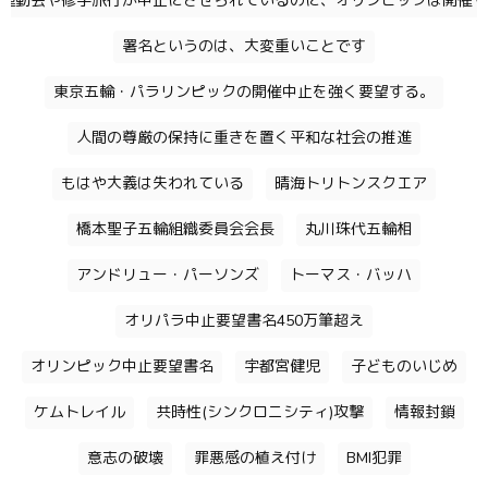
運動会や修学旅行が中止にさせられているのに、オリンピックは開催す
署名というのは、大変重いことです
東京五輪・パラリンピックの開催中止を強く要望する。
人間の尊厳の保持に重きを置く平和な社会の推進
もはや大義は失われている
晴海トリトンスクエア
橋本聖子五輪組織委員会会長
丸川珠代五輪相
アンドリュー・パーソンズ
トーマス・バッハ
オリパラ中止要望書名450万筆超え
オリンピック中止要望書名
宇都宮健児
子どものいじめ
ケムトレイル
共時性(シンクロニシティ)攻撃
情報封鎖
意志の破壊
罪悪感の植え付け
BMI犯罪