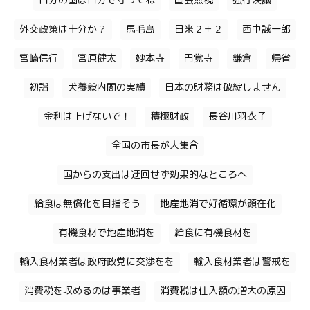
自分の国は自分で守ってね
国会無視
強行決議
外交政策は十分か？
馬毛島
日米２＋２
西中誠一郎
宮崎信行
宮原健太
妙本寺
円覚寺
鎌倉
帰省
初詣
犬養毅内閣の実績
日本の財務は破綻しません
金利は上げないで！
積極財政
長谷川羽衣子
全国の市長が大集合
国からの支出は迂回せず効果的なところへ
給食は無償化を目指そう
地産地消で好循環が顕在化
有機食材で地産地消を
給食に有機食材を
輸入食材業者は政府政党に交渉をを
輸入食材業者は警戒を
消費税を収めるのは事業者
消費税は仕入額の増大の原因