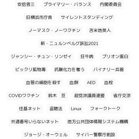
安倍晋三
プライマリー・バランス
内閣委員会
旧横浜市庁舎
サイレントスタンディング
ノーマスク・ノーワクチン
苫米地英人
新・ニュルンベルグ訴訟2021
ジャンシー・チュン・リンゼイ
狂牛病
プリオン蛋白
ビックリ鉱物毒
抗酸化力を奪う
バイナリー兵器
血管の細胞を殺す
血餅
AED
血栓
COVIDワクチン
鈴木 亘
超党派議員連盟
省庁交渉
住基ネット
盗聴法
Linux
フォークトーク
共通番号いらないネット
地方公共団体情報システム機構
ジョージ・オーウェル
サイバー警察庁創設