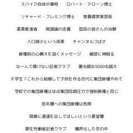
スパイク自体が毒物
ロバート・マローン博士
リチャード・フレミング博士
菅義偉営業部長
薬害推進省
陰謀論の定義
国民の皆さんの治験
人口減少という成果
チャンネルつばさ
接種前の心構えを説くメッセージ
細部に神宿る
なーんて情けない記者クラブ
署名提出5000名越え
大学生？これから結婚して子供を作る世代に集団接種やめて
学校での集団接種はほぼ集団同調圧力で強制接種と同じ
若年層への集団接種は危険
現場に通達を出してほしいという要望書
厚生労働省記者クラブ
魔界化した世の中