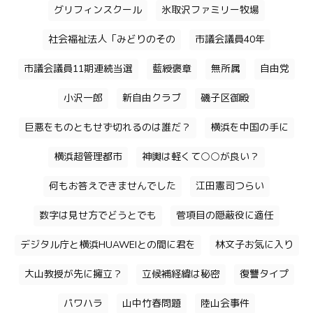
グリフィンスクール
氷取沢ファミリー牧場
社会福祉法人「みどりのその
市議会議員40年
市議会議員11期連続当選
藍綬褒章
無所属
自由党
小沢一郎
新自由クラブ
磯子区御殿
巨悪をものともせず切れるのは誰だ？
横浜を中国の手に
横浜超管理都市
神輿は軽くて○○が良い？
何もお答えできませんでした
江田憲司つらい
数字は見せ方でどうとでも
菅項目の隠蔽役に適任
デジタル庁と横浜HUAWEIとの間に君を
林文子お気に入り
大山教授が先に擁立？
立候補経緯は秘密
復讐タイプ
パワハラ
山中竹春問題
陸山会事件