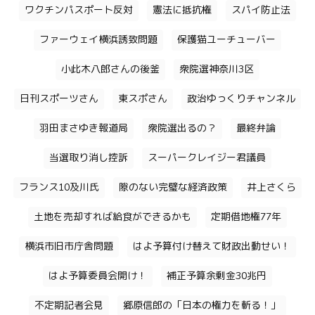
ワクチンパスポート反対
憲法に抵抗権
スパイ防止法
ファーウェイ横浜誘致問題
保護猫ユーチューバー
小此木八郎さんの後釜
衆院選神奈川3区
日刊スポーツさん
東スポさん
政治ゆっくりチャンネル
羽田まさゆき報道局
衆院選出るの？
最終弁論
当選取り消し控訴
スーパークレイジー君議員
フランス10及川氏
隙のない完璧な経済政策
井上さくら
土地を売却すれば給食ができるかも
定期借地権77年
横浜市旧市庁舎問題
はよ予算付け替えて財政出動せい！
はよ予算委員会開け！
補正予算余剰金30兆円
不定期記者会見
郷原信郎の「日本の権力を斬る！」