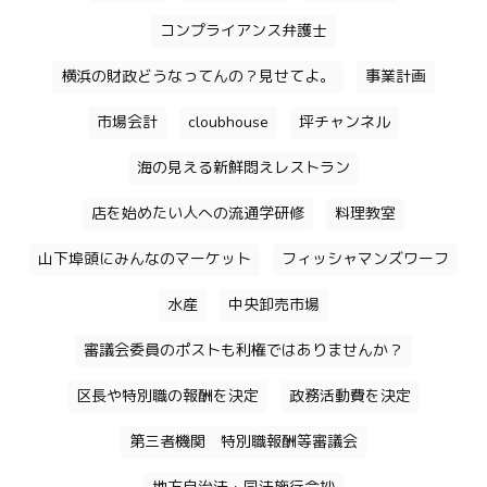
コンプライアンス弁護士
横浜の財政どうなってんの？見せてよ。
事業計画
市場会計
cloubhouse
坪チャンネル
海の見える新鮮悶えレストラン
店を始めたい人への流通学研修
料理教室
山下埠頭にみんなのマーケット
フィッシャマンズワーフ
水産
中央卸売市場
審議会委員のポストも利権ではありませんか？
区長や特別職の報酬を決定
政務活動費を決定
第三者機関 特別職報酬等審議会