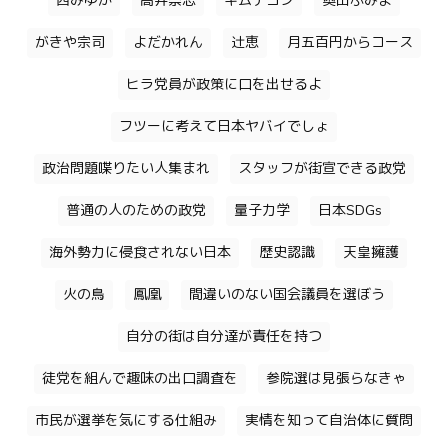
西みゆか
高井崇志
キムテヨン
奥田ふみよ
がきや宗司
よだかれん
辻恵
月五百円からコース
ヒラ党員が政策に口を出せるよ
フツーに考えて日本ヤバイでしょ
政治問題喋りたい人集まれ
スタッフが街宣できる政党
普通の人のための政党
量子力学
日本SDGs
海外勢力に侵食されない日本
歴史認識
天皇擁護
火の鳥
鳳凰
間違いのない国会議員を選ぼう
自分の街は自分達が責任を持つ
徒党を組んで趣味の出口調査を
参院選は見張らなきゃ
市民が選挙を気にする仕組み
実情を知って自治体に質問