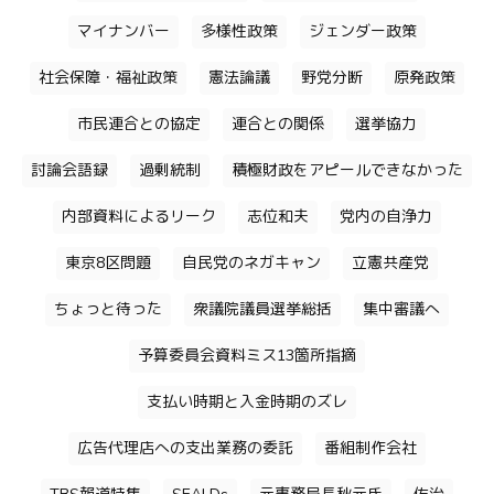
マイナンバー
多様性政策
ジェンダー政策
社会保障・福祉政策
憲法論議
野党分断
原発政策
市民連合との協定
連合との関係
選挙協力
討論会語録
過剰統制
積極財政をアピールできなかった
内部資料によるリーク
志位和夫
党内の自浄力
東京8区問題
自民党のネガキャン
立憲共産党
ちょっと待った
衆議院議員選挙総括
集中審議へ
予算委員会資料ミス13箇所指摘
支払い時期と入金時期のズレ
広告代理店への支出業務の委託
番組制作会社