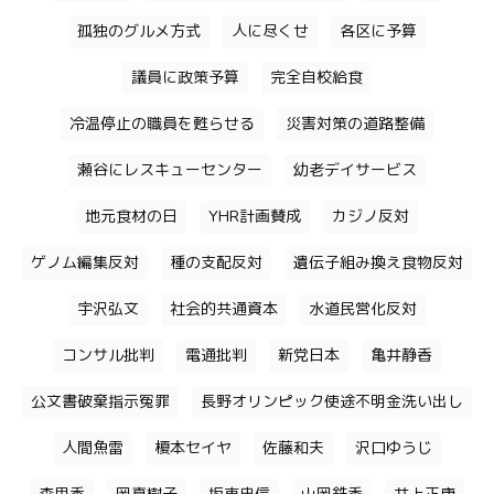
孤独のグルメ方式
人に尽くせ
各区に予算
議員に政策予算
完全自校給食
冷温停止の職員を甦らせる
災害対策の道路整備
瀬谷にレスキューセンター
幼老デイサービス
地元食材の日
YHR計画賛成
カジノ反対
ゲノム編集反対
種の支配反対
遺伝子組み換え食物反対
宇沢弘文
社会的共通資本
水道民営化反対
コンサル批判
電通批判
新党日本
亀井静香
公文書破棄指示冤罪
長野オリンピック使途不明金洗い出し
人間魚雷
榎本セイヤ
佐藤和夫
沢口ゆうじ