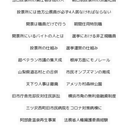
当日投票所の責任者は街の人
期日前投票所の派遣社員
投票所には地方公務員が必ず4人居なければならない
開票は職員だけで行う
期間任用特別職
開票所にいるバイトの人とは
選挙における非正規職員
投票所の仕組み
選挙運営の仕組み
超ベテラン市議の集大成
根岸方面にモノレール
山梨県道志村との合併
市民オンブズマンの育成
天下り人事は撤廃
アメリカ村森林公園
旧市庁舎売却反対住民訴訟
横浜市発の無利息融資制度
三ツ沢西町旧市民病院をコロナ対策病棟に
阿部倉温泉再生事業
法務省人権擁護委員経験