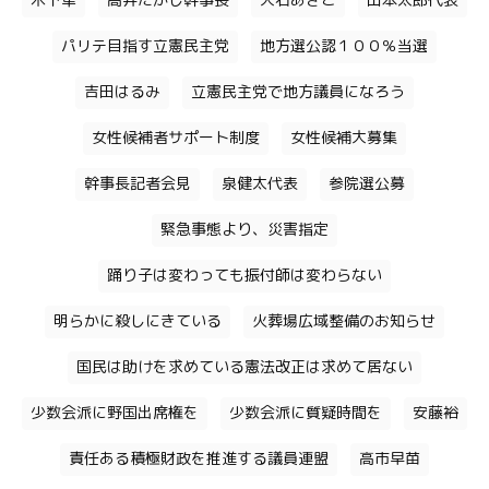
木下隼
高井たかし幹事長
大石あきこ
山本太郎代表
パリテ目指す立憲民主党
地方選公認１００％当選
吉田はるみ
立憲民主党で地方議員になろう
女性候補者サポート制度
女性候補大募集
幹事長記者会見
泉健太代表
参院選公募
緊急事態より、災害指定
踊り子は変わっても振付師は変わらない
明らかに殺しにきている
火葬場広域整備のお知らせ
国民は助けを求めている憲法改正は求めて居ない
少数会派に野国出席権を
少数会派に質疑時間を
安藤裕
責任ある積極財政を推進する議員連盟
高市早苗