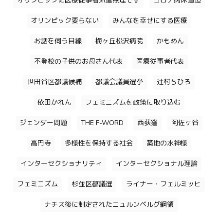
オリンピックに医療従事者派遣無理です
コロナ病床逼迫
オリンピック要らない
みんなを幸せにする医療
お話を伺う目線
梅ヶ丘松沢病院
かもめん
不登校の子供のお母さん代表
医療従事者代表
世田谷区都議候補
都議会議員選挙
辻村ちひろ
依田かれん
フェミニズムを政策に取り込む
ジェンダー問題
THE F-WORD
西荻窪
阿佐ヶ谷
高円寺
多様性を保持する社会
築地の水神様
インターセクショナリティ
インターセクショナル理論
フェミニズム
杉並区都議選
ライナー・フェルミッヒ
ナチス後に制定されたニュルンベルグ綱領