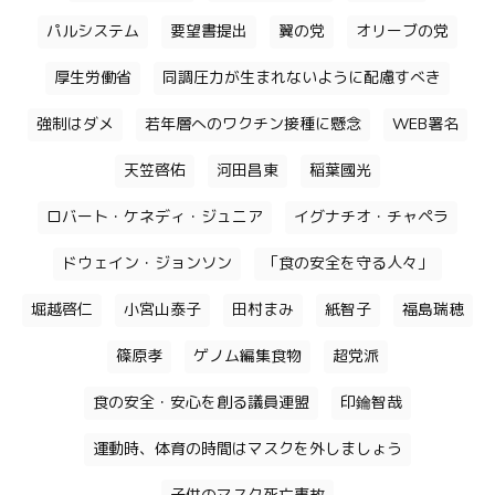
パルシステム
要望書提出
翼の党
オリーブの党
厚生労働省
同調圧力が生まれないように配慮すべき
強制はダメ
若年層へのワクチン接種に懸念
WEB署名
天笠啓佑
河田昌東
稲葉國光
ロバート・ケネディ・ジュニア
イグナチオ・チャペラ
ドウェイン・ジョンソン
「食の安全を守る人々」
堀越啓仁
小宮山泰子
田村まみ
紙智子
福島瑞穂
篠原孝
ゲノム編集食物
超党派
食の安全・安心を創る議員連盟
印鑰智哉
運動時、体育の時間はマスクを外しましょう