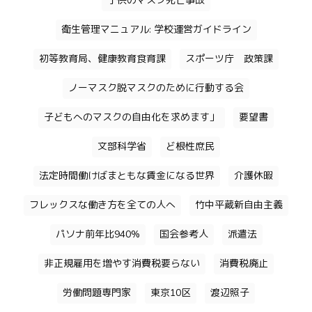
子供のマスク死亡事故
衛生管理マニュアル: 学校運営ガイドライン
初等教育局、健康教育食育課
スポーツ庁 政策課
ノーマスク脱マスクのために行動する会
子どもへのマスクの自由化を求めます」
要望書
文部科学省
ど根性庶民
法定時間働けばまともな賃金になる世界
介護休暇
フレックスな働き方を全ての人へ
竹中平蔵新自由主義
パソナ前年比940%
国会参考人
派遣法
非正規雇用を増やす消費税要らない
消費税廃止
労働問題専門家
東京10区
渡辺照子