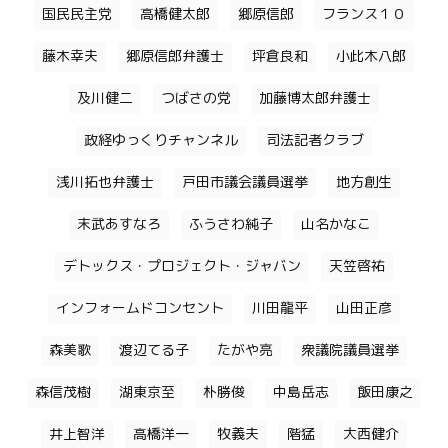
国民民主党
高橋健太郎
郷原信郎
フランス１０
藤木幸夫
郷原信郎弁護士
坪倉良和
小此木八郎
及川健二
つばさの党
加藤博太郎弁護士
政経ゆっくりチャンネル
司法記者クラブ
浅川拓也弁護士
戸田市議会議員選挙
地方創生
末武あすなろ
ふうさわ純子
山名かなこ
デトックス・プロジェクト・ジャバン
天笠啓祐
インフォームドコンセント
川田龍平
山田正彦
森美歌
渡辺てる子
たがや亮
衆議院議員選挙
森信茂樹
湖東京至
朴勝俊
中島岳志
飯田康之
井上智洋
高橋洋一
牧義夫
階猛
大西健介