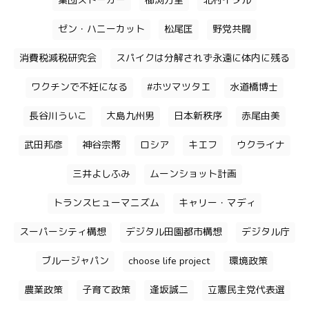
集団ストーカー
櫛渕万里
北村イタル
ゼン・ハニーカット
松尾匡
野党共闘
消費税減税研究会
スパイクは分解されず永遠に体内に残る
ワクチンで不妊になる
#ホツマツタエ
水道橋博士
長谷川ういこ
大島九州男
日本新秩序
赤尾由美
武田邦彦
神谷宗幣
ロシア
キエフ
ウクライナ
三井よしふみ
ムーンショット計画
トランスヒューマニズム
キャリー・マディ
スーパーシティ構想
デジタル田園都市構想
デジタル庁
ブルージャパン
choose life project
環境政策
農業政策
子育て政策
逢坂誠二
立憲民主党代表選