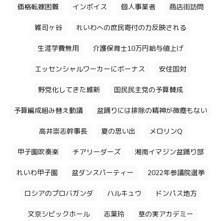
価格転嫁困難
インボイス
個人事業者
商店街訪問
雑司ヶ谷
れいわへの庶民寄付の力反映される
生涯学費無用
介護保育士10万円給与値上げ
エッセンシャルワーカーにボーナス
安住国対
野党化してきた維新
国民民主党の予算賛成
予算編成組み替え動議
盆踊りには排除の精神が微塵もない
高井崇志幹事長
夏の思い出
メロリンQ
甲子園吹奏楽
チアリーダーズ
湘南イマジン盆踊り部
れいわ甲子園
盆ダンスパーティー
2022年参議院選挙
ロシアのプロバガンダ
ハルキュウ
ドンパス地方
文京シビックホール
志葉玲
草の実アカデミー