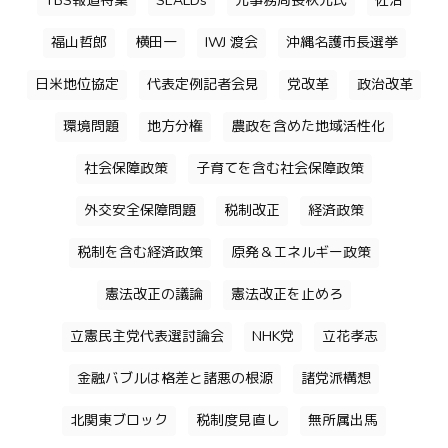
TBS報道特集
SEALDs
元事務局長秋元氏
佐治
福山哲郎
横田一
IWJ 渡会
沖縄名護市長選挙
日米地位協定
代表定例記者会見
党改革
政治改革
環境問題
地方分権
農政を含めた地域活性化
社会保障政策
子育てを含む社会保障政策
外交安全保障問題
税制改正
経済政策
税制を含む経済政策
原発＆エネルギー政策
憲法改正の議論
憲法改正を止めろ
立憲民主党代表選討論会
NHK党
立花孝志
金融バブルは格差と諸悪の根源
諸党派構想
北関東ブロック
税制度見直し
無所属出馬