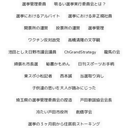
選挙管理委員
明るい選挙実行委員会とは？
選挙におけるアルバイト
選挙における非正規社員
開票所の運営
投票所の運営
選挙管理
ワクチン反対政党
高橋清隆の文学観
池田としえ日野市議会議員
ChGrandStrategy
龍馬の会
頑張れ市長選
秘書かもめん
日刊スポーツお手柄
東スポ小松記者
西本誠
当選取り消し
子供達の思いを大人が踏みにじった
埼玉県の選挙管理委員会の捏造
戸田歌謡協会会長
冷たい戸田市役所
創価学会
選挙の３ヶ月前から住居前ストーキング