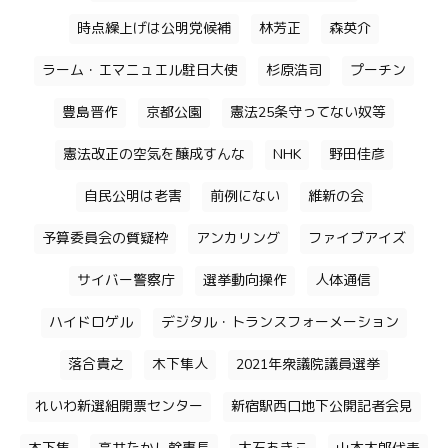
時点繰上げは公明党候補
林芳正
森英介
ラーム・エマニュエル駐日大使
杉原浩司
プーチン
豊島晋作
京都公園
憲法25条守ってない奴等
憲法改正の空気を醸成すんな
NHK
野田佳彦
自民公明は老害
前例にない
維新の会
予算委員会の質疑枠
アンカリング
ファイブアイズ
サイバー警察庁
選挙動向操作
人体通信
ハイドロゲル
デジタル・トランスフォーメーション
落合貴之
木下隼人
2021年衆議院議員選挙
れいわ新選組開票センター
新宿駅西口地下公開記者会見