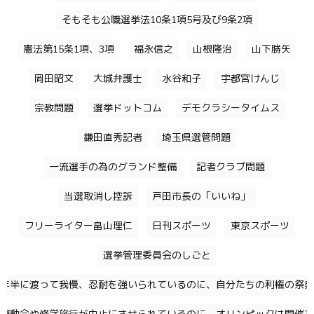
そもそも公職選挙法10条1項5号及び9条2項
憲法第15条1項、3項
福永信之
山根隆治
山下勝矢
岡田昭文
大城弁護士
水谷和子
宇都宮けんじ
宗教問題
選挙ドットコム
デモクラシータイムス
鎌田直秀記者
埼玉県選管問題
一流選手の為のグランド整備
記者クラブ問題
当選取消し控訴
戸田市長の「いいね」
フリーライター畠山理仁
日刊スポーツ
東京スポーツ
選挙管理委員会のしごと
年半に渡って我慢、忍耐を強いられているのに、自分たちの利権の祭典