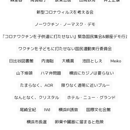
森里香
岡真樹子
坂東忠信
山岡鉄秀
井上正康
新型コロナウィルスを考える会
ノーワクチン・ノーマスク・デモ
『コロナワクチンを子供達に打たせない』緊急国民集会&銀座デモ行進
ワクチンを子どもに打たせない国民運動実行委員会
日比谷図書館
内海聡
大橋眞
池田としえ
Meiko
山下埠頭
ハマ弁問題
横浜にカジノは要らない
たまらなく、AOR
限りなく透明に近いブルー
なんとなく、クリスタル
ホテル・ニュー・グランド
尾崎全紀
IWJ
横浜IR誘致
国際文化会館
横浜市長選
卵巣や臓器に溜まると危険