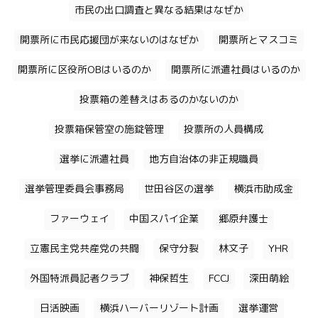
市民の出口調査と異なる結果はなぜか
開票所に市民応援団が来ないのはなぜか
開票所とマスコミ
開票所に区役所OBはいるのか
開票所に派遣社員はいるのか
投票箱の差替えはあるのかないのか
投票箱保管室の施錠管理
投票所の人員構成
選挙に派遣社員
地方自治体の非正規職員
選挙管理委員会事務局
世田谷区の選挙
横浜市助成金
ファーウェイ
中国スパイ企業
郷原弁護士
立憲民主党共産党の共闘
保守分裂
林文子
YHR
外国特派員記者クラブ
神保哲生
FCCJ
深田萌絵
日活映画
横浜ハーバーリゾート計画
選挙運営