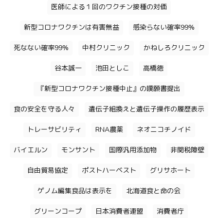
医師による１回のワクチン接種の対価
新型コロナワクチンは有害無益
感染らない確率99%
死なない確率99%
中村クリニック
かねしろクリニック
谷本誠一
池田としこ
高橋徳
『新型コロナワクチン接種中止』の嘆願書提出
食の安全を守る人々
遺伝子組換えと遺伝子操作の履歴表示
トレーサビリティ
RNA農薬
ネオニコチノイド
バイエルン
モンサント
国際汎用添加物
非関税障壁
自由貿易協定
ポストハーベスト
グリサホート
ゲノム編集食品は表示を
北海道食と命の会
グリーンコープ
日本消費者連盟
消費者庁