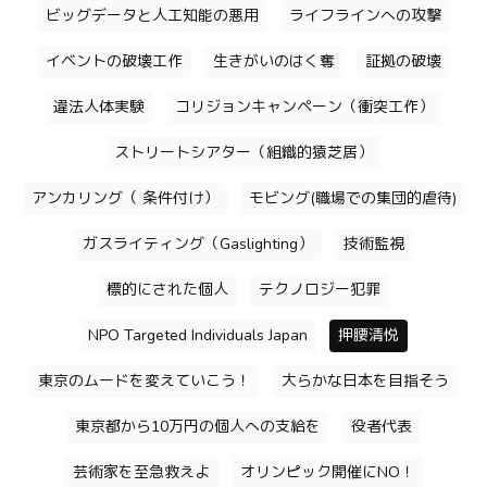
ビッグデータと人工知能の悪用
ライフラインへの攻撃
イベントの破壊工作
生きがいのはく奪
証拠の破壊
違法人体実験
コリジョンキャンペーン（衝突工作）
ストリートシアター（組織的猿芝居）
アンカリング（ 条件付け）
モビング(職場での集団的虐待)
ガスライティング（Gaslighting）
技術監視
標的にされた個人
テクノロジー犯罪
NPO Targeted Individuals Japan
押腰清悦
東京のムードを変えていこう！
大らかな日本を目指そう
東京都から10万円の個人への支給を
役者代表
芸術家を至急救えよ
オリンピック開催にNO！