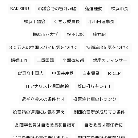
SAKISIRU
市議会での答弁が嘘
落選運動
横浜市長
横浜市議会
くさま委員長
小山内理事長
横浜市立大学
祝不起訴
藤井聡
８０万人の中国スパイに気をつけて
技術流出に気をつけて
婚姻工作
二重国籍
半導体技術
銀座のフィクサー
背乗り中国人
中国共産党
自由貿易
R-CEP
ITアナリスト深田萌絵
ゼロ打ちキライ！
選挙立会人の条件とは
投票箱と車のトランク
投票箱の運搬には気を遣え
創価投票所が成り立つ条件
創価学会員は自治会長を目指す
自治会長は責任者に