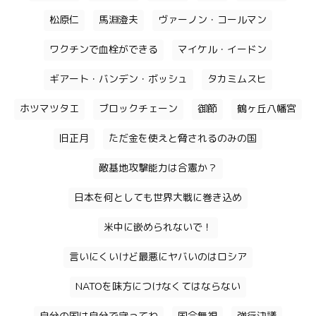
松原仁
馬淵澄夫
ヴァーノン・コールマン
ワクチンで血栓ができる
マイケル・イードン
ギアート・バンデン・ボッシュ
タカミムスヒ
ホツマツタエ
ブロックチェーン
御節
鶴ヶ丘八幡宮
旧正月
ただ金を使えと脅されるのみの国
敵基地攻撃能力は合憲か？
日本を何としても世界大戦に巻き込め
米中に嵌められないで！
言いにくいけど最悪にヤバいのはロシア
NATOを味方につけなくてはならない