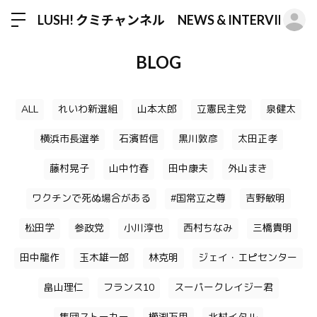
ロ
LUSH! クミチャンネル NEWS & INTERVIEW
BLOG
ALL
れいわ新選組
山本太郎
立憲民主党
泉健太
横浜市長選挙
石濱哲信
黒川敦彦
太田正孝
藤村晃子
山中竹春
田中康夫
外山まき
ワクチンで死ぬ場合がある
#国常立之尊
吉野敏明
松田学
参政党
小川淳也
西村ちなみ
三橋貴明
田中龍作
玉木雄一郎
林克明
ジェイ・エピセンター
畠山理仁
フランス10
スーパークレイジー君