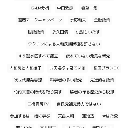
IS-LM分析
中田敦彦
植草一秀
薔薇マークキャンペーン
水野和夫
金融政策
財政政策
永久国債
仇討ちいたす
ワクチンによる大和民族断種を許さない
４５選挙区すべて擁立
疲れていない元気な新党
大和魂と大和撫子
お天道様は見ている
松田プランOK
次世代原発容認
科学者の多い政党
先進的な政策
竹内文書の時代を取り戻す
勝者の作る歴史から脱却
三橋貴明TV
自民党補完勢力ではない
参加するは一緒に学ぶ
天畠大輔
蓮池透
やはた愛