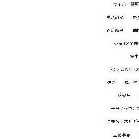
サイバー警察
憲法論議
野
過剰統制
積
東京8区問題
集中
広告代理店へ
佐治
福山哲
党改革
子育てを含む
原発＆エネルギ
立花孝志