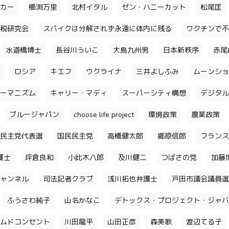
カー
櫛渕万里
北村イタル
ゼン・ハニーカット
松尾匡
税研究会
スパイクは分解されず永遠に体内に残る
ワクチンで不
水道橋博士
長谷川ういこ
大島九州男
日本新秩序
赤尾
ロシア
キエフ
ウクライナ
三井よしふみ
ムーンショ
ーマニズム
キャリー・マディ
スーパーシティ構想
デジタル
ブルージャパン
choose life project
環境政策
農業政策
民主党代表選
国民民主党
高橋健太郎
郷原信郎
フランス
護士
坪倉良和
小此木八郎
及川健二
つばさの党
加藤
ャンネル
司法記者クラブ
浅川拓也弁護士
戸田市議会議員選
ふうさわ純子
山名かなこ
デトックス・プロジェクト・ジャバ
ムドコンセント
川田龍平
山田正彦
森美歌
渡辺てる子