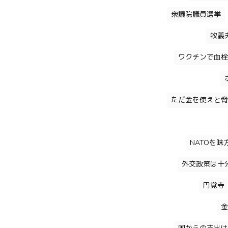
衆議院議員選挙
牧義
ワクチンで血栓
ただ金を使えと脅
NATOを
外交政策は十
円覚寺
金