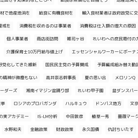
迂回せず効果的なところへ
給食は無償化を目指そう
地産地消で
材で地産地消を
給食に有機食材を
輸入食材業者は政府政党に交
警戒を
消費税を収めるのは事業者
消費税は仕入額の増大の原因
個人事業者
商店街訪問
雑司ヶ谷
れいわへの庶民寄付の
介護保育士10万円給与値上げ
エッセンシャルワーカーにボーナ
野党化してきた維新
国民民主党の予算賛成
予算編成組み替え動
の精神が微塵もない
高井崇志幹事長
夏の思い出
メロリンQ
ーダーズ
湘南イマジン盆踊り部
れいわ甲子園
盆ダンスパー
選挙
ロシアのプロバガンダ
ハルキュウ
ドンパス地方
文
の実アカデミー
IS-LM分析
中田敦彦
植草一秀
薔薇マー
水野和夫
金融政策
財政政策
永久国債
仇討ちいたす