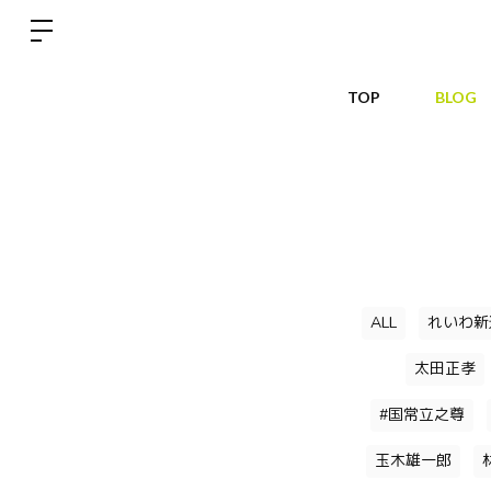
TOP
BLOG
ALL
れいわ新
太田正孝
#国常立之尊
玉木雄一郎