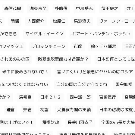
森信茂樹
湖東京至
朴勝俊
中島岳志
飯田康之
井上
夫
階猛
大西健介
松原仁
馬淵澄夫
ヴァーノン・コー
ができる
マイケル・イードン
ギアート・バンデン・ボッシュ
ホツマツタエ
ブロックチェーン
御節
鶴ヶ丘八幡宮
旧正
されるのみの国
敵基地攻撃能力は合憲か？
日本を何としても世
米中に嵌められないで！
言いにくいけど最悪にヤバいのはロシア
味方につけなくてはならない
自分の国は自分で守ってね
国会無視
分か？
馬毛島
日米２＋２
西中誠一郎
宮崎信行
宮原
鎌倉
帰省
初詣
犬養毅内閣の実績
日本の財務は破綻
利は上げないで！
積極財政
長谷川羽衣子
全国の市長が大集