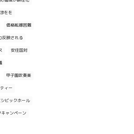
好循環が顕在化
渉をを
価格転嫁困難
力反映される
ス
安住国対
議
甲子園吹奏楽
ティー
京シビックホール
クキャンペーン