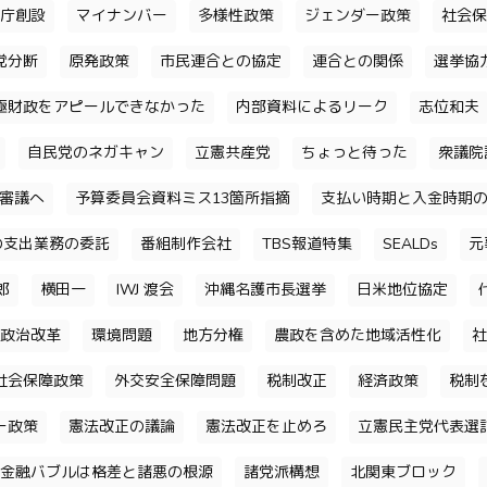
庁創設
マイナンバー
多様性政策
ジェンダー政策
社会保
党分断
原発政策
市民連合との協定
連合との関係
選挙協
極財政をアピールできなかった
内部資料によるリーク
志位和夫
自民党のネガキャン
立憲共産党
ちょっと待った
衆議院
審議へ
予算委員会資料ミス13箇所指摘
支払い時期と入金時期
の支出業務の委託
番組制作会社
TBS報道特集
SEALDs
元
郎
横田一
IWJ 渡会
沖縄名護市長選挙
日米地位協定
政治改革
環境問題
地方分権
農政を含めた地域活性化
社
社会保障政策
外交安全保障問題
税制改正
経済政策
税制
ー政策
憲法改正の議論
憲法改正を止めろ
立憲民主党代表選
金融バブルは格差と諸悪の根源
諸党派構想
北関東ブロック