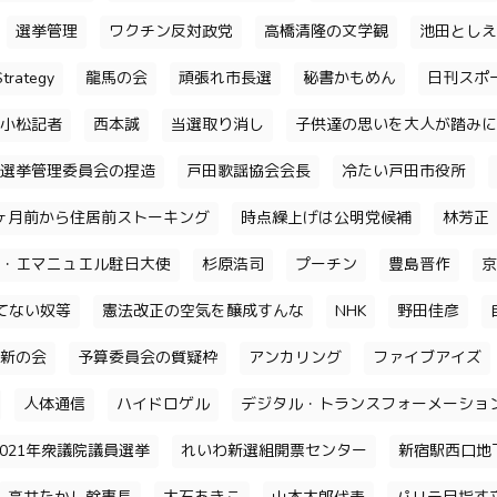
選挙管理
ワクチン反対政党
高橋清隆の文学観
池田としえ
trategy
龍馬の会
頑張れ市長選
秘書かもめん
日刊スポ
小松記者
西本誠
当選取り消し
子供達の思いを大人が踏みに
選挙管理委員会の捏造
戸田歌謡協会会長
冷たい戸田市役所
ヶ月前から住居前ストーキング
時点繰上げは公明党候補
林芳正
・エマニュエル駐日大使
杉原浩司
プーチン
豊島晋作
京
てない奴等
憲法改正の空気を醸成すんな
NHK
野田佳彦
新の会
予算委員会の質疑枠
アンカリング
ファイブアイズ
人体通信
ハイドロゲル
デジタル・トランスフォーメーショ
2021年衆議院議員選挙
れいわ新選組開票センター
新宿駅西口地