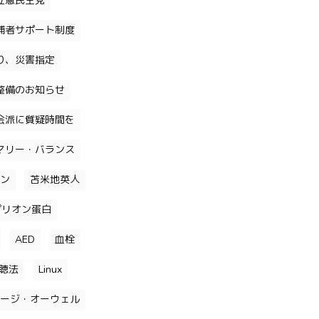
立憲民主党
補者サポート制度
り、災害指定
整備のお知らせ
会派に質疑時間を
マリー・バランス
ン
苫米地英人
プリオン蛋白
AED
血栓
聴法
Linux
ージ・オーウェル