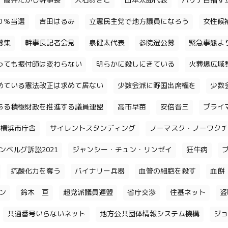
高井たかし幹事長
大石あきこ
山本太郎代表
パリテ目指す
０％当選
吉田はるみ
立憲民主党で地方議員になろう
女性候
募集
幹事長記者会見
泉健太代表
参院選公募
緊急事態よ
っても振付師は変わらない
明らかに殺しにきている
火葬場広域
めている憲法改正は求めて居ない
少数会派に野国出席権を
少数
ある積極財政を推進する議員連盟
高市早苗
安倍晋三
プライ
横浜市庁舎
サイレントスタンディング
ノーマスク・ノーワクチ
ンベルグ訴訟2021
ジャンシー・チュン・リンゼイ
狂牛病
抗酸化力を奪う
バイナリー兵器
血管の細胞を殺す
血餅
チン
鈴木 亘
超党派議員連盟
省庁交渉
住基ネット
盗
共通番号いらないネット
地方公共団体情報システム機構
ジョ