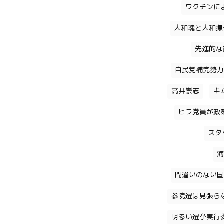
ワクチンに
大和魂と大和撫
先進的な
自民党補完勢力
高井崇志
キ
ヒラ党員が政
スタ
海
間違いのない国
参院選は見張ら
明るい選挙実行