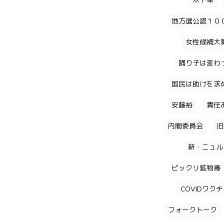
木下隼
地方選公認１０
女性候補大
踊り子は変わ
国民は助けを求
安藤裕
責任
内閣委員会
旧
新・ニュル
ビックリ鉱物毒
COVIDワク
フォークトーク