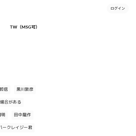
ログイン
TW（MSG可）
哲信
黒川敦彦
場合がある
貴明
田中龍作
パークレイジー君