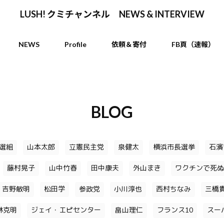
LUSH! クミチャンネル NEWS & INTERVIEW
NEWS
Profile
依頼＆寄付
FB頁（速報）
BLOG
選組
山本太郎
立憲民主党
泉健太
横浜市長選挙
石濱
藤村晃子
山中竹春
田中康夫
外山まき
ワクチンで死ぬ
吉野敏明
松田学
参政党
小川淳也
西村ちなみ
三橋
林克明
ジェイ・エピセンター
畠山理仁
フランス10
スー