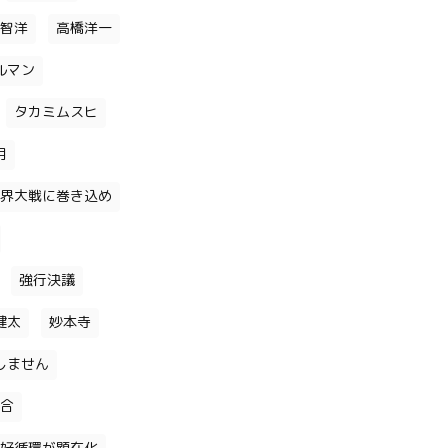
智洋
高橋洋一
ルマン
タカミムスヒ
月
界大戦に巻き込め
強行決議
健太
妙本寺
しません
合