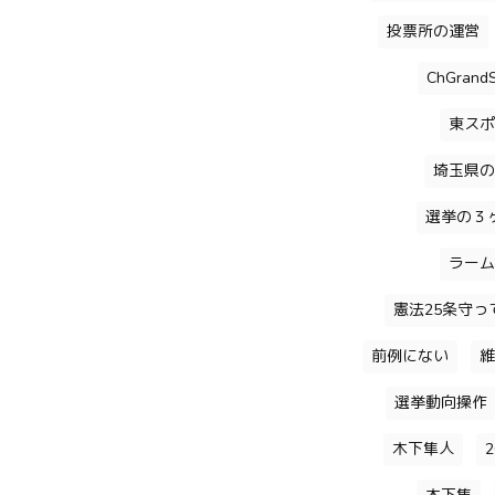
投票所の運営
ChGrandS
東スポ
埼玉県の
選挙の３
ラーム
憲法25条守っ
前例にない
維
選挙動向操作
木下隼人