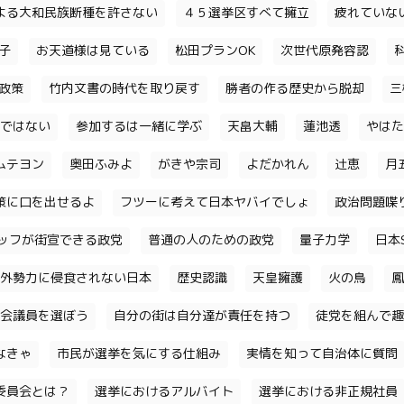
よる大和民族断種を許さない
４５選挙区すべて擁立
疲れていな
子
お天道様は見ている
松田プランOK
次世代原発容認
政策
竹内文書の時代を取り戻す
勝者の作る歴史から脱却
三
ではない
参加するは一緒に学ぶ
天畠大輔
蓮池透
やはた
ムテヨン
奥田ふみよ
がきや宗司
よだかれん
辻恵
月
策に口を出せるよ
フツーに考えて日本ヤバイでしょ
政治問題喋
ッフが街宣できる政党
普通の人のための政党
量子力学
日本S
外勢力に侵食されない日本
歴史認識
天皇擁護
火の鳥
鳳
会議員を選ぼう
自分の街は自分達が責任を持つ
徒党を組んで趣
なきゃ
市民が選挙を気にする仕組み
実情を知って自治体に質問
委員会とは？
選挙におけるアルバイト
選挙における非正規社員