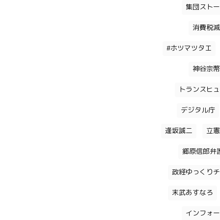
集団ストー
消費税減
#ホツマツタエ
神谷宗幣
トランスヒュ
デジタル庁
逢坂誠二
立憲
郷原信郎弁
政経ゆっくりチ
末武あすなろ
インフォー