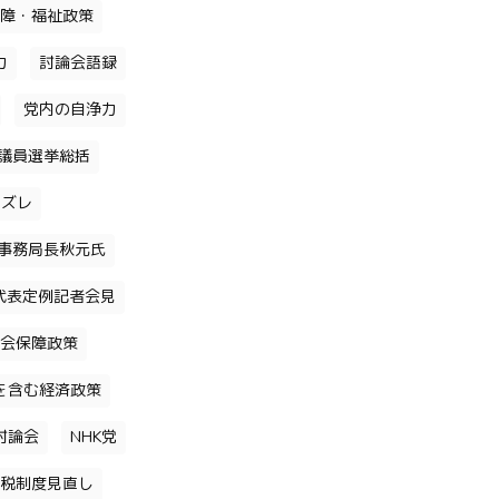
障・福祉政策
力
討論会語録
党内の自浄力
議員選挙総括
のズレ
事務局長秋元氏
代表定例記者会見
会保障政策
を含む経済政策
討論会
NHK党
税制度見直し