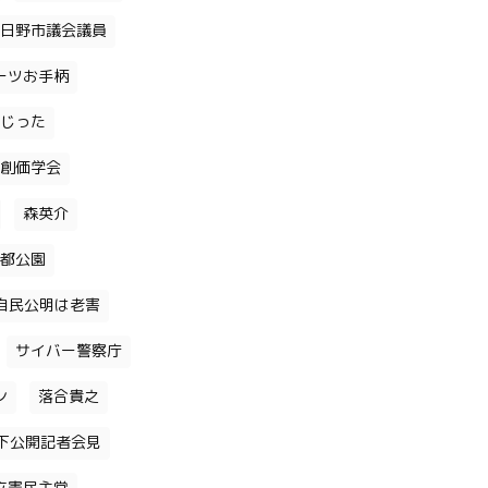
日野市議会議員
ーツお手柄
じった
創価学会
森英介
都公園
自民公明は老害
サイバー警察庁
ン
落合貴之
下公開記者会見