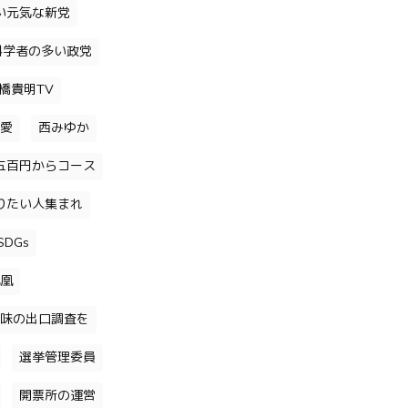
い元気な新党
科学者の多い政党
橋貴明TV
愛
西みゆか
五百円からコース
りたい人集まれ
DGs
凰
味の出口調査を
選挙管理委員
開票所の運営