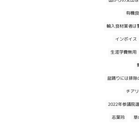
国からの支出は
有機食
輸入食材業者は
インボイス
生涯学費無用
盆踊りには排除
チアリ
2022年参議院
志葉玲
草