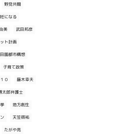
野党共闘
妊になる
由美
武田邦彦
ット計画
田園都市構想
子育て政策
１０
藤木幸夫
博太郎弁護士
挙
地方創生
ン
天笠啓祐
たがや亮