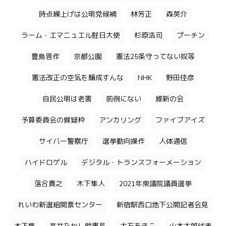
時点繰上げは公明党候補
林芳正
森英介
ラーム・エマニュエル駐日大使
杉原浩司
プーチン
豊島晋作
京都公園
憲法25条守ってない奴等
憲法改正の空気を醸成すんな
NHK
野田佳彦
自民公明は老害
前例にない
維新の会
予算委員会の質疑枠
アンカリング
ファイブアイズ
サイバー警察庁
選挙動向操作
人体通信
ハイドロゲル
デジタル・トランスフォーメーション
落合貴之
木下隼人
2021年衆議院議員選挙
れいわ新選組開票センター
新宿駅西口地下公開記者会見