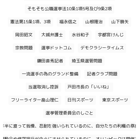
そもそも公職選挙法10条1項5号及び9条2項
憲法第15条1項、3項
福永信之
山根隆治
山下勝矢
岡田昭文
大城弁護士
水谷和子
宇都宮けんじ
宗教問題
選挙ドットコム
デモクラシータイムス
鎌田直秀記者
埼玉県選管問題
一流選手の為のグランド整備
記者クラブ問題
当選取消し控訴
戸田市長の「いいね」
フリーライター畠山理仁
日刊スポーツ
東京スポーツ
選挙管理委員会のしごと
年半に渡って我慢、忍耐を強いられているのに、自分たちの利権の祭典