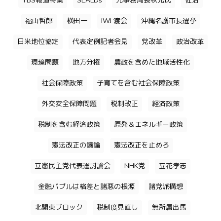
TBS報道特集
SEALDs
元事務局長秋元氏
佐治
福山哲郎
横田一
IWJ 渡会
沖縄名護市長選挙
日米地位協定
代表定例記者会見
党改革
政治改革
環境問題
地方分権
農政を含めた地域活性化
社会保障政策
子育てを含む社会保障政策
外交安全保障問題
税制改正
経済政策
税制を含む経済政策
原発＆エネルギー政策
憲法改正の議論
憲法改正を止めろ
立憲民主党代表選討論会
NHK党
立花孝志
金融バブルは格差と諸悪の根源
諸党派構想
北関東ブロック
税制度見直し
無所属出馬