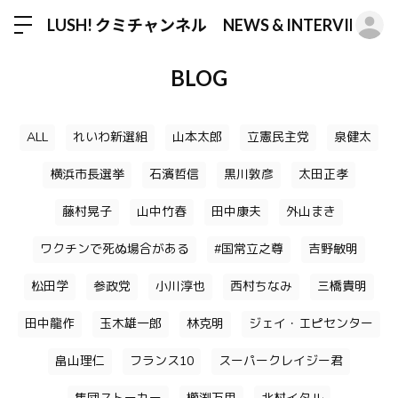
ロ
LUSH! クミチャンネル NEWS & INTERVIEW
BLOG
ALL
れいわ新選組
山本太郎
立憲民主党
泉健太
横浜市長選挙
石濱哲信
黒川敦彦
太田正孝
藤村晃子
山中竹春
田中康夫
外山まき
ワクチンで死ぬ場合がある
#国常立之尊
吉野敏明
松田学
参政党
小川淳也
西村ちなみ
三橋貴明
田中龍作
玉木雄一郎
林克明
ジェイ・エピセンター
畠山理仁
フランス10
スーパークレイジー君