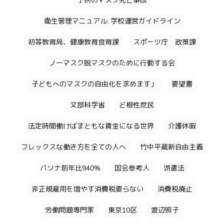
子供のマスク死亡事故
衛生管理マニュアル: 学校運営ガイドライン
初等教育局、健康教育食育課
スポーツ庁 政策課
ノーマスク脱マスクのために行動する会
子どもへのマスクの自由化を求めます」
要望書
文部科学省
ど根性庶民
法定時間働けばまともな賃金になる世界
介護休暇
フレックスな働き方を全ての人へ
竹中平蔵新自由主義
パソナ前年比940%
国会参考人
派遣法
非正規雇用を増やす消費税要らない
消費税廃止
労働問題専門家
東京10区
渡辺照子