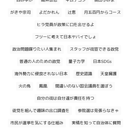
西みゆか
高井崇志
キムテヨン
奥田ふみよ
がきや宗司
よだかれん
辻恵
月五百円からコース
ヒラ党員が政策に口を出せるよ
フツーに考えて日本ヤバイでしょ
政治問題喋りたい人集まれ
スタッフが街宣できる政党
普通の人のための政党
量子力学
日本SDGs
海外勢力に侵食されない日本
歴史認識
天皇擁護
火の鳥
鳳凰
間違いのない国会議員を選ぼう
自分の街は自分達が責任を持つ
徒党を組んで趣味の出口調査を
参院選は見張らなきゃ
市民が選挙を気にする仕組み
実情を知って自治体に質問