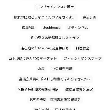
コンプライアンス弁護士
横浜の財政どうなってんの？見せてよ。
事業計画
市場会計
cloubhouse
坪チャンネル
海の見える新鮮悶えレストラン
店を始めたい人への流通学研修
料理教室
山下埠頭にみんなのマーケット
フィッシャマンズワーフ
水産
中央卸売市場
審議会委員のポストも利権ではありませんか？
区長や特別職の報酬を決定
政務活動費を決定
第三者機関 特別職報酬等審議会