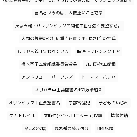
運動会や修学旅行が中止にさせられているのに、オリンピックは開催す
署名というのは、大変重いことです
東京五輪・パラリンピックの開催中止を強く要望する。
人間の尊厳の保持に重きを置く平和な社会の推進
もはや大義は失われている
晴海トリトンスクエア
橋本聖子五輪組織委員会会長
丸川珠代五輪相
アンドリュー・パーソンズ
トーマス・バッハ
オリパラ中止要望書名450万筆超え
オリンピック中止要望書名
宇都宮健児
子どものいじめ
ケムトレイル
共時性(シンクロニシティ)攻撃
情報封鎖
意志の破壊
罪悪感の植え付け
BMI犯罪