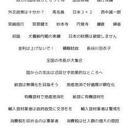
自分の国は自分で守ってね
国会無視
強行決議
外交政策は十分か？
馬毛島
日米２＋２
西中誠一郎
宮崎信行
宮原健太
妙本寺
円覚寺
鎌倉
帰省
初詣
犬養毅内閣の実績
日本の財務は破綻しません
金利は上げないで！
積極財政
長谷川羽衣子
全国の市長が大集合
国からの支出は迂回せず効果的なところへ
給食は無償化を目指そう
地産地消で好循環が顕在化
有機食材で地産地消を
給食に有機食材を
輸入食材業者は政府政党に交渉をを
輸入食材業者は警戒を
消費税を収めるのは事業者
消費税は仕入額の増大の原因