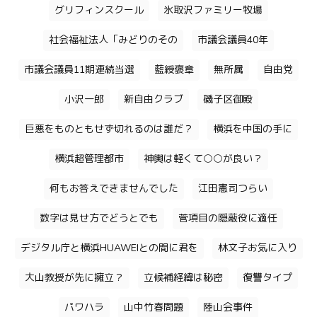
グリフィンスクール
氷取沢ファミリー牧場
社会福祉法人「みどりのその
市議会議員40年
市議会議員11期連続当選
藍綬褒章
無所属
自由党
小沢一郎
新自由クラブ
磯子区御殿
巨悪をものともせず切れるのは誰だ？
横浜を中国の手に
横浜超管理都市
神輿は軽くて○○が良い？
何もお答えできませんでした
江田憲司つらい
数字は見せ方でどうとでも
菅項目の隠蔽役に適任
デジタル庁と横浜HUAWEIとの間に君を
林文子お気に入り
大山教授が先に擁立？
立候補経緯は秘密
復讐タイプ
パワハラ
山中竹春問題
陸山会事件