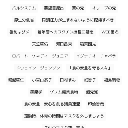
パルシステム
要望書提出
翼の党
オリーブの党
厚生労働省
同調圧力が生まれないように配慮すべき
強制はダメ
若年層へのワクチン接種に懸念
WEB署名
天笠啓佑
河田昌東
稲葉國光
ロバート・ケネディ・ジュニア
イグナチオ・チャペラ
ドウェイン・ジョンソン
「食の安全を守る人々」
堀越啓仁
小宮山泰子
田村まみ
紙智子
福島瑞穂
篠原孝
ゲノム編集食物
超党派
食の安全・安心を創る議員連盟
印鑰智哉
運動時、体育の時間はマスクを外しましょう