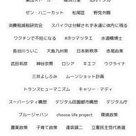
集団ストーカー
櫛渕万里
北村イタル
ゼン・ハニーカット
松尾匡
野党共闘
消費税減税研究会
スパイクは分解されず永遠に体内に残る
ワクチンで不妊になる
#ホツマツタエ
水道橋博士
長谷川ういこ
大島九州男
日本新秩序
赤尾由美
武田邦彦
神谷宗幣
ロシア
キエフ
ウクライナ
三井よしふみ
ムーンショット計画
トランスヒューマニズム
キャリー・マディ
スーパーシティ構想
デジタル田園都市構想
デジタル庁
ブルージャパン
choose life project
環境政策
農業政策
子育て政策
逢坂誠二
立憲民主党代表選