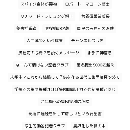
スパイク自体が毒物
ロバート・マローン博士
リチャード・フレミング博士
菅義偉営業部長
薬害推進省
陰謀論の定義
国民の皆さんの治験
人口減少という成果
チャンネルつばさ
接種前の心構えを説くメッセージ
細部に神宿る
なーんて情けない記者クラブ
署名提出5000名越え
大学生？これから結婚して子供を作る世代に集団接種やめて
学校での集団接種はほぼ集団同調圧力で強制接種と同じ
若年層への集団接種は危険
現場に通達を出してほしいという要望書
厚生労働省記者クラブ
魔界化した世の中