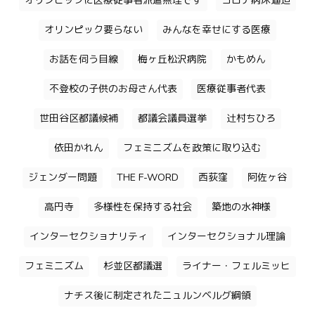
オリンピックに医療従事者派遣無理です
コロナ病床逼迫
オリンピック要らない
みんなを幸せにする医療
お話を伺う目線
梅ヶ丘松沢病院
かもめん
不登校の子供のお母さん代表
医療従事者代表
世田谷区都議候補
都議会議員選挙
辻村ちひろ
依田かれん
フェミニズムを政策に取り込む
ジェンダー問題
THE F-WORD
西荻窪
阿佐ヶ谷
高円寺
多様性を保持する社会
築地の水神様
インターセクショナリティ
インターセクショナル理論
フェミニズム
杉並区都議選
ライナー・フェルミッヒ
ナチス後に制定されたニュルンベルグ綱領