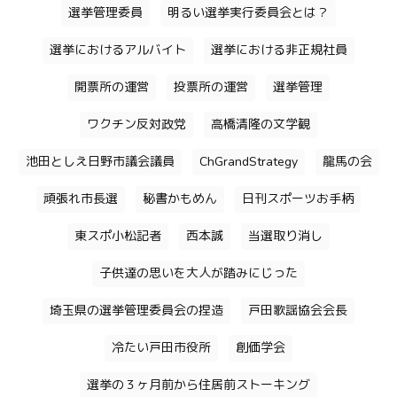
選挙管理委員
明るい選挙実行委員会とは？
選挙におけるアルバイト
選挙における非正規社員
開票所の運営
投票所の運営
選挙管理
ワクチン反対政党
高橋清隆の文学観
池田としえ日野市議会議員
ChGrandStrategy
龍馬の会
頑張れ市長選
秘書かもめん
日刊スポーツお手柄
東スポ小松記者
西本誠
当選取り消し
子供達の思いを大人が踏みにじった
埼玉県の選挙管理委員会の捏造
戸田歌謡協会会長
冷たい戸田市役所
創価学会
選挙の３ヶ月前から住居前ストーキング