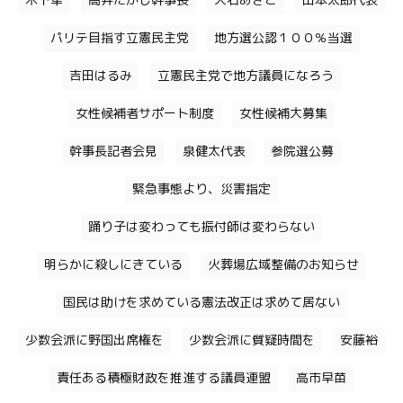
木下隼
高井たかし幹事長
大石あきこ
山本太郎代表
パリテ目指す立憲民主党
地方選公認１００％当選
吉田はるみ
立憲民主党で地方議員になろう
女性候補者サポート制度
女性候補大募集
幹事長記者会見
泉健太代表
参院選公募
緊急事態より、災害指定
踊り子は変わっても振付師は変わらない
明らかに殺しにきている
火葬場広域整備のお知らせ
国民は助けを求めている憲法改正は求めて居ない
少数会派に野国出席権を
少数会派に質疑時間を
安藤裕
責任ある積極財政を推進する議員連盟
高市早苗