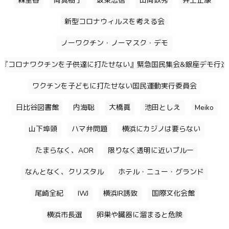
森里香
岡真樹子
坂東忠信
山岡鉄秀
井上正康
新型コロナウィルスを考える会
ノーワクチン・ノーマスク・デモ
『コロナワクチンを子供達に打たせない』緊急国民集会&銀座デモ行進
ワクチンを子どもに打たせない国民運動実行委員会
日比谷図書館
内海聡
大橋眞
池田としえ
Meiko
山下埠頭
ハマ弁問題
横浜にカジノは要らない
たまらなく、AOR
限りなく透明に近いブルー
なんとなく、クリスタル
ホテル・ニュー・グランド
尾崎全紀
IWJ
横浜IR誘致
国際文化会館
横浜市長選
卵巣や臓器に溜まると危険