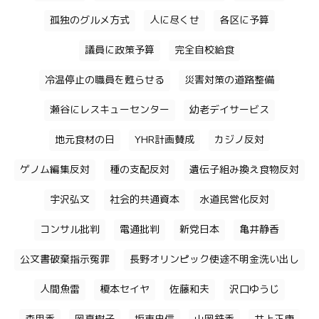
孤独のグルメ方式
人に尽くせ
各区に予算
議員に政策予算
完全自校給食
冷温停止の職員を甦らせる
災害対策の道路整備
瀬谷にレスキューセンター
幼老デイサービス
地元食材の日
YHR計画賛成
カジノ反対
ゲノム編集反対
種の支配反対
遺伝子組み換え食物反対
宇沢弘文
社会的共通資本
水道民営化反対
コンサル批判
電通批判
新党日本
亀井静香
公文書破棄指示冤罪
長野オリンピック使途不明金洗い出し
人間魚雷
榎本セイヤ
佐藤和夫
沢口ゆうじ