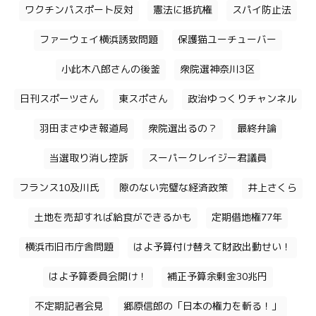
ワクチンパスポート反対
憲法に抵抗権
スパイ防止法
ファーウェイ横浜誘致問題
保護猫ユーチューバー
小此木八郎さんの後釜
衆院選神奈川3区
日刊スポーツさん
東スポさん
政治ゆっくりチャンネル
羽田まさゆき報道局
衆院選出るの？
最終弁論
当選取り消し控訴
スーパークレイジー君議員
フランス10及川氏
隙のない完璧な経済政策
井上さくら
土地を売却すれば給食ができるかも
定期借地権77年
横浜市旧市庁舎問題
はよ予算付け替えて財政出動せい！
はよ予算委員会開け！
補正予算余剰金30兆円
不定期記者会見
郷原信郎の「日本の権力を斬る！」