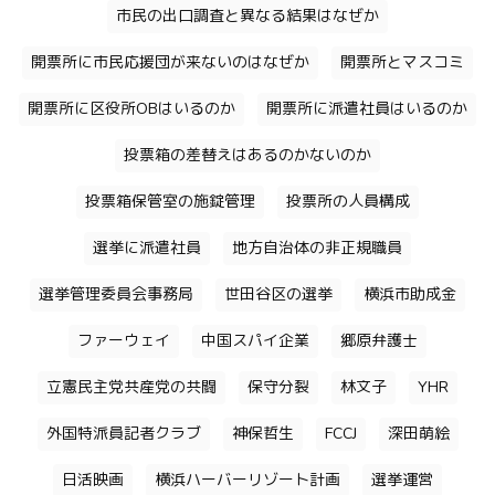
市民の出口調査と異なる結果はなぜか
開票所に市民応援団が来ないのはなぜか
開票所とマスコミ
開票所に区役所OBはいるのか
開票所に派遣社員はいるのか
投票箱の差替えはあるのかないのか
投票箱保管室の施錠管理
投票所の人員構成
選挙に派遣社員
地方自治体の非正規職員
選挙管理委員会事務局
世田谷区の選挙
横浜市助成金
ファーウェイ
中国スパイ企業
郷原弁護士
立憲民主党共産党の共闘
保守分裂
林文子
YHR
外国特派員記者クラブ
神保哲生
FCCJ
深田萌絵
日活映画
横浜ハーバーリゾート計画
選挙運営