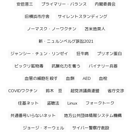
安倍晋三
プライマリー・バランス
内閣委員会
旧横浜市庁舎
サイレントスタンディング
ノーマスク・ノーワクチン
苫米地英人
新・ニュルンベルグ訴訟2021
ジャンシー・チュン・リンゼイ
狂牛病
プリオン蛋白
ビックリ鉱物毒
抗酸化力を奪う
バイナリー兵器
血管の細胞を殺す
血餅
AED
血栓
COVIDワクチン
鈴木 亘
超党派議員連盟
省庁交渉
住基ネット
盗聴法
Linux
フォークトーク
共通番号いらないネット
地方公共団体情報システム機構
ジョージ・オーウェル
サイバー警察庁創設