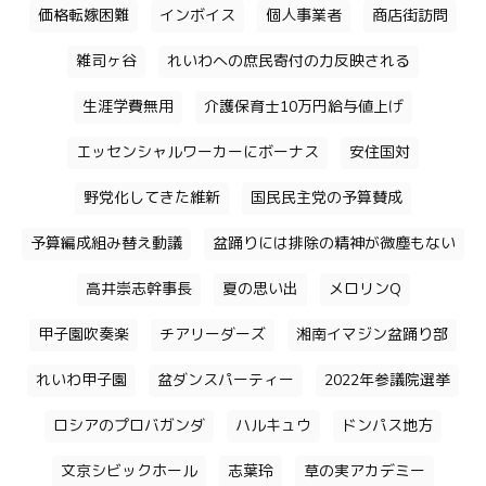
価格転嫁困難
インボイス
個人事業者
商店街訪問
雑司ヶ谷
れいわへの庶民寄付の力反映される
生涯学費無用
介護保育士10万円給与値上げ
エッセンシャルワーカーにボーナス
安住国対
野党化してきた維新
国民民主党の予算賛成
予算編成組み替え動議
盆踊りには排除の精神が微塵もない
高井崇志幹事長
夏の思い出
メロリンQ
甲子園吹奏楽
チアリーダーズ
湘南イマジン盆踊り部
れいわ甲子園
盆ダンスパーティー
2022年参議院選挙
ロシアのプロバガンダ
ハルキュウ
ドンパス地方
文京シビックホール
志葉玲
草の実アカデミー