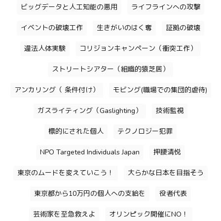
ビッグデータと人工知能の悪用
ライフラインへの攻撃
イベントの破壊工作
生きがいのはく奪
証拠の破壊
違法人体実験
コリジョンキャンペーン（衝突工作）
ストリートシアター（組織的猿芝居）
アンカリング（ 条件付け）
モビング(職場での集団的虐待)
ガスライティング（Gaslighting）
技術監視
標的にされた個人
テクノロジー犯罪
NPO Targeted Individuals Japan
押腰清悦
東京のムードを変えていこう！
大らかな日本を目指そう
東京都から10万円の個人への支給を
役者代表
芸術家を至急救えよ
オリンピック開催にNO！