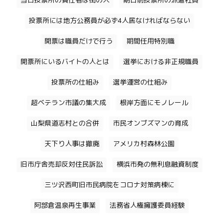
当日投票所の責任者は街の人
期日前投票所の派遣社員
投票所には地方公務員が必ず4人居なければならない
開票は職員だけで行う
期間任用特別職
開票所にいるバイトの人とは
選挙における非正規職員
投票所の仕組み
選挙運営の仕組み
超ベテラン市議の集大成
根岸方面にモノレール
山梨県道志村との合併
市民オンブズマンの育成
天下り人事は撤廃
アメリカ村森林公園
旧市庁舎売却反対住民訴訟
横浜市発の無利息融資制度
三ツ沢西町旧市民病院をコロナ対策病棟に
阿部倉温泉再生事業
法務省人権擁護委員経験