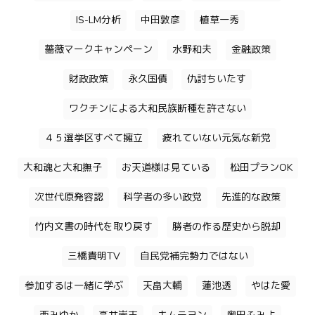
IS-LM分析
中田敦彦
植草一秀
薔薇マークキャンペーン
水野和夫
金融政策
財政政策
永久国債
仇討ちいたす
ワクチンによる大和民族断種を許さない
４５選挙区すべて擁立
疲れていない元気な新党
大和魂と大和撫子
お天道様は見ている
松田プランOK
次世代原発容認
科学者の多い政党
先進的な政策
竹内文書の時代を取り戻す
勝者の作る歴史から脱却
三橋貴明TV
自民党補完勢力ではない
参加するは一緒に学ぶ
天畠大輔
蓮池透
やはた愛