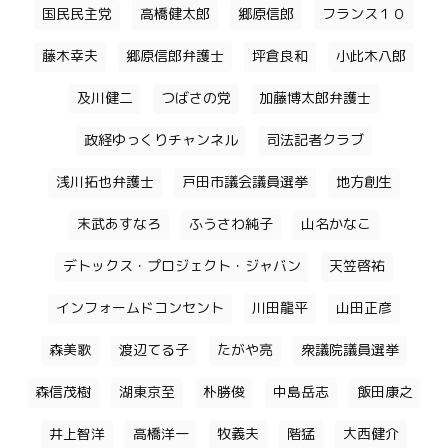
国民民主党
高橋健太郎
郷原信郎
フランス１０
藤木幸夫
郷原信郎弁護士
坪倉良和
小此木八郎
及川健二
つばさの党
加藤博太郎弁護士
政経ゆっくりチャンネル
司法記者クラブ
浅川拓也弁護士
戸田市議会議員選挙
地方創生
末武あすなろ
ふうさわ純子
山名かなこ
デトックス・プロジェクト・ジャバン
天笠啓祐
インフォームドコンセント
川田龍平
山田正彦
森美歌
渡辺てる子
たがや亮
衆議院議員選挙
森信茂樹
湖東京至
朴勝俊
中島岳志
飯田康之
井上智洋
高橋洋一
牧義夫
階猛
大西健介