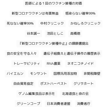
医師による１回のワクチン接種の対価
新型コロナワクチンは有害無益
感染らない確率99%
死なない確率99%
中村クリニック
かねしろクリニック
谷本誠一
池田としこ
高橋徳
『新型コロナワクチン接種中止』の嘆願書提出
食の安全を守る人々
遺伝子組換えと遺伝子操作の履歴表示
トレーサビリティ
RNA農薬
ネオニコチノイド
バイエルン
モンサント
国際汎用添加物
非関税障壁
自由貿易協定
ポストハーベスト
グリサホート
ゲノム編集食品は表示を
北海道食と命の会
グリーンコープ
日本消費者連盟
消費者庁