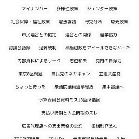
マイナンバー
多様性政策
ジェンダー政策
社会保障・福祉政策
憲法論議
野党分断
原発政策
市民連合との協定
連合との関係
選挙協力
討論会語録
過剰統制
積極財政をアピールできなかった
内部資料によるリーク
志位和夫
党内の自浄力
東京8区問題
自民党のネガキャン
立憲共産党
ちょっと待った
衆議院議員選挙総括
集中審議へ
予算委員会資料ミス13箇所指摘
支払い時期と入金時期のズレ
広告代理店への支出業務の委託
番組制作会社