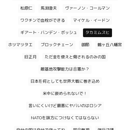
松原仁
馬淵澄夫
ヴァーノン・コールマン
ワクチンで血栓ができる
マイケル・イードン
ギアート・バンデン・ボッシュ
タカミムスヒ
ホツマツタエ
ブロックチェーン
御節
鶴ヶ丘八幡宮
旧正月
ただ金を使えと脅されるのみの国
敵基地攻撃能力は合憲か？
日本を何としても世界大戦に巻き込め
米中に嵌められないで！
言いにくいけど最悪にヤバいのはロシア
NATOを味方につけなくてはならない