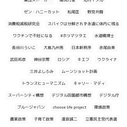
集団ストーカー
櫛渕万里
北村イタル
ゼン・ハニーカット
松尾匡
野党共闘
消費税減税研究会
スパイクは分解されず永遠に体内に残る
ワクチンで不妊になる
#ホツマツタエ
水道橋博士
長谷川ういこ
大島九州男
日本新秩序
赤尾由美
武田邦彦
神谷宗幣
ロシア
キエフ
ウクライナ
三井よしふみ
ムーンショット計画
トランスヒューマニズム
キャリー・マディ
スーパーシティ構想
デジタル田園都市構想
デジタル庁
ブルージャパン
choose life project
環境政策
農業政策
子育て政策
逢坂誠二
立憲民主党代表選