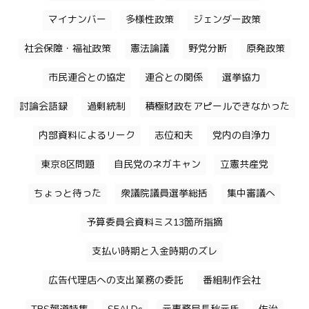
マイナンバー
多様性政策
ジェンダー政策
社会保障・福祉政策
憲法論議
野党分断
原発政策
市民連合との協定
連合との関係
選挙協力
討論会語録
過剰統制
積極財政をアピールできなかった
内部資料によるリーク
志位和夫
党内の自浄力
東京8区問題
自民党のネガキャン
立憲共産党
ちょっと待った
衆議院議員選挙総括
集中審議へ
予算委員会資料ミス13箇所指摘
支払い時期と入金時期のズレ
広告代理店への支出業務の委託
番組制作会社