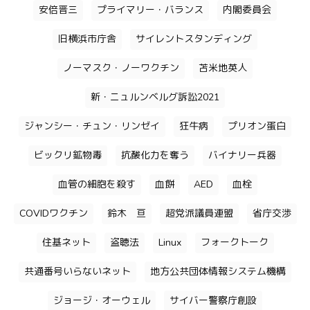
安倍晋三
プライマリー・バランス
内閣委員会
旧横浜市庁舎
サイレントスタンディング
ノーマスク・ノーワクチン
苫米地英人
新・ニュルンベルグ訴訟2021
ジャンシー・チュン・リンゼイ
狂牛病
プリオン蛋白
ビックリ鉱物毒
抗酸化力を奪う
バイナリー兵器
血管の細胞を殺す
血餅
AED
血栓
COVIDワクチン
鈴木 亘
超党派議員連盟
省庁交渉
住基ネット
盗聴法
Linux
フォークトーク
共通番号いらないネット
地方公共団体情報システム機構
ジョージ・オーウェル
サイバー警察庁創設