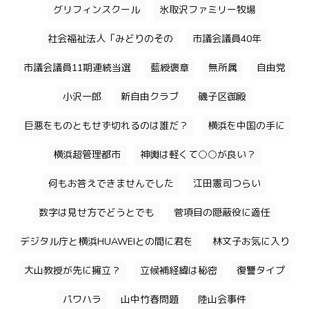
グリフィンスクール
氷取沢ファミリー牧場
社会福祉法人「みどりのその
市議会議員40年
市議会議員11期連続当選
藍綬褒章
無所属
自由党
小沢一郎
新自由クラブ
磯子区御殿
巨悪をものともせず切れるのは誰だ？
横浜を中国の手に
横浜超管理都市
神輿は軽くて○○が良い？
何もお答えできませんでした
江田憲司つらい
数字は見せ方でどうとでも
菅項目の隠蔽役に適任
デジタル庁と横浜HUAWEIとの間に君を
林文子お気に入り
大山教授が先に擁立？
立候補経緯は秘密
復讐タイプ
パワハラ
山中竹春問題
陸山会事件