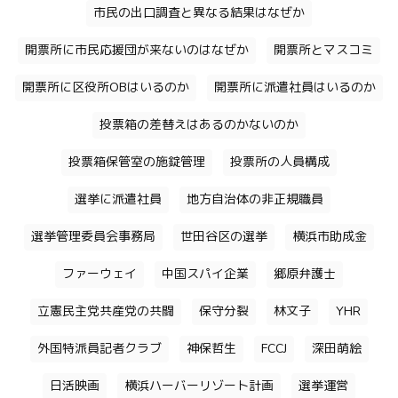
市民の出口調査と異なる結果はなぜか
開票所に市民応援団が来ないのはなぜか
開票所とマスコミ
開票所に区役所OBはいるのか
開票所に派遣社員はいるのか
投票箱の差替えはあるのかないのか
投票箱保管室の施錠管理
投票所の人員構成
選挙に派遣社員
地方自治体の非正規職員
選挙管理委員会事務局
世田谷区の選挙
横浜市助成金
ファーウェイ
中国スパイ企業
郷原弁護士
立憲民主党共産党の共闘
保守分裂
林文子
YHR
外国特派員記者クラブ
神保哲生
FCCJ
深田萌絵
日活映画
横浜ハーバーリゾート計画
選挙運営