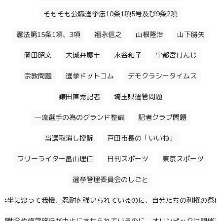
そもそも公職選挙法10条1項5号及び9条2項
憲法第15条1項、3項
福永信之
山根隆治
山下勝矢
岡田昭文
大城弁護士
水谷和子
宇都宮けんじ
宗教問題
選挙ドットコム
デモクラシータイムス
鎌田直秀記者
埼玉県選管問題
一流選手の為のグランド整備
記者クラブ問題
当選取消し控訴
戸田市長の「いいね」
フリーライター畠山理仁
日刊スポーツ
東京スポーツ
選挙管理委員会のしごと
年半に渡って我慢、忍耐を強いられているのに、自分たちの利権の祭典