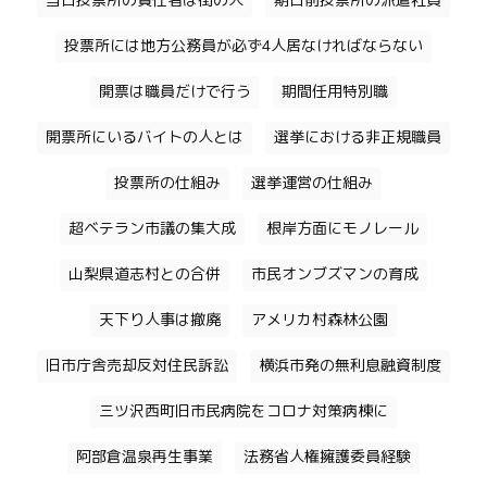
当日投票所の責任者は街の人
期日前投票所の派遣社員
投票所には地方公務員が必ず4人居なければならない
開票は職員だけで行う
期間任用特別職
開票所にいるバイトの人とは
選挙における非正規職員
投票所の仕組み
選挙運営の仕組み
超ベテラン市議の集大成
根岸方面にモノレール
山梨県道志村との合併
市民オンブズマンの育成
天下り人事は撤廃
アメリカ村森林公園
旧市庁舎売却反対住民訴訟
横浜市発の無利息融資制度
三ツ沢西町旧市民病院をコロナ対策病棟に
阿部倉温泉再生事業
法務省人権擁護委員経験