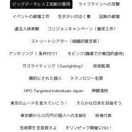
ビッグデータと人工知能の悪用
ライフラインへの攻撃
イベントの破壊工作
生きがいのはく奪
証拠の破壊
違法人体実験
コリジョンキャンペーン（衝突工作）
ストリートシアター（組織的猿芝居）
アンカリング（ 条件付け）
モビング(職場での集団的虐待)
ガスライティング（Gaslighting）
技術監視
標的にされた個人
テクノロジー犯罪
NPO Targeted Individuals Japan
押腰清悦
東京のムードを変えていこう！
大らかな日本を目指そう
東京都から10万円の個人への支給を
役者代表
芸術家を至急救えよ
オリンピック開催にNO！