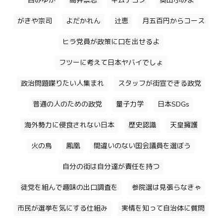
西みゆか
高井崇志
キムテヨン
奥田ふみよ
がきや宗司
よだかれん
辻恵
月五百円からコース
ヒラ党員が政策に口を出せるよ
フツーに考えて日本ヤバイでしょ
政治問題喋りたい人集まれ
スタッフが街宣できる政党
普通の人のための政党
量子力学
日本SDGs
海外勢力に侵食されない日本
歴史認識
天皇擁護
火の鳥
鳳凰
間違いのない国会議員を選ぼう
自分の街は自分達が責任を持つ
徒党を組んで趣味の出口調査を
参院選は見張らなきゃ
市民が選挙を気にする仕組み
実情を知って自治体に質問