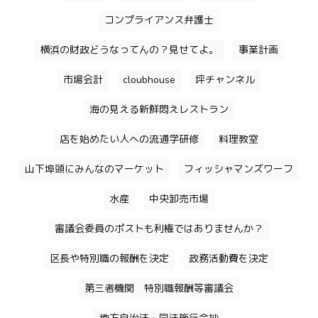
コンプライアンス弁護士
横浜の財政どうなってんの？見せてよ。
事業計画
市場会計
cloubhouse
坪チャンネル
海の見える新鮮悶えレストラン
店を始めたい人への流通学研修
料理教室
山下埠頭にみんなのマーケット
フィッシャマンズワーフ
水産
中央卸売市場
審議会委員のポストも利権ではありませんか？
区長や特別職の報酬を決定
政務活動費を決定
第三者機関 特別職報酬等審議会