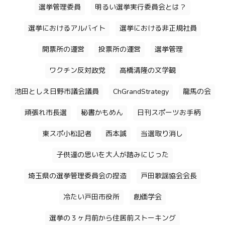
選挙管理委員
明るい選挙実行委員会とは？
選挙におけるアルバイト
選挙における非正規社員
開票所の運営
投票所の運営
選挙管理
ワクチン反対政党
高橋清隆の文学観
池田としえ日野市議会議員
ChGrandStrategy
龍馬の会
頑張れ市長選
秘書かもめん
日刊スポーツお手柄
東スポ小松記者
西本誠
当選取り消し
子供達の思いを大人が踏みにじった
埼玉県の選挙管理委員会の捏造
戸田歌謡協会会長
冷たい戸田市役所
創価学会
選挙の３ヶ月前から住居前ストーキング