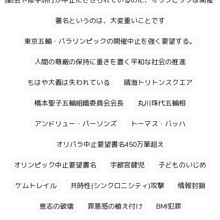
運動会や修学旅行が中止にさせられているのに、オリンピックは開催す
署名というのは、大変重いことです
東京五輪・パラリンピックの開催中止を強く要望する。
人間の尊厳の保持に重きを置く平和な社会の推進
もはや大義は失われている
晴海トリトンスクエア
橋本聖子五輪組織委員会会長
丸川珠代五輪相
アンドリュー・パーソンズ
トーマス・バッハ
オリパラ中止要望書名450万筆超え
オリンピック中止要望書名
宇都宮健児
子どものいじめ
ケムトレイル
共時性(シンクロニシティ)攻撃
情報封鎖
意志の破壊
罪悪感の植え付け
BMI犯罪