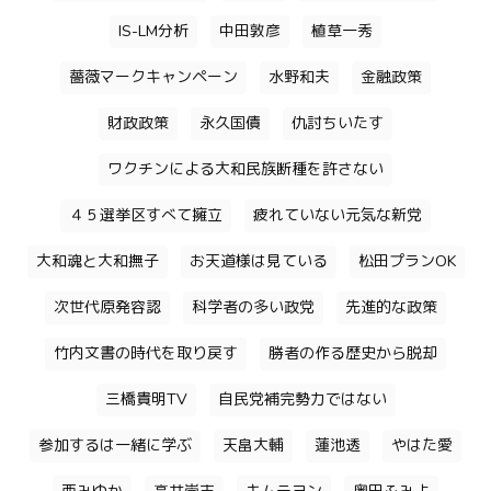
IS-LM分析
中田敦彦
植草一秀
薔薇マークキャンペーン
水野和夫
金融政策
財政政策
永久国債
仇討ちいたす
ワクチンによる大和民族断種を許さない
４５選挙区すべて擁立
疲れていない元気な新党
大和魂と大和撫子
お天道様は見ている
松田プランOK
次世代原発容認
科学者の多い政党
先進的な政策
竹内文書の時代を取り戻す
勝者の作る歴史から脱却
三橋貴明TV
自民党補完勢力ではない
参加するは一緒に学ぶ
天畠大輔
蓮池透
やはた愛