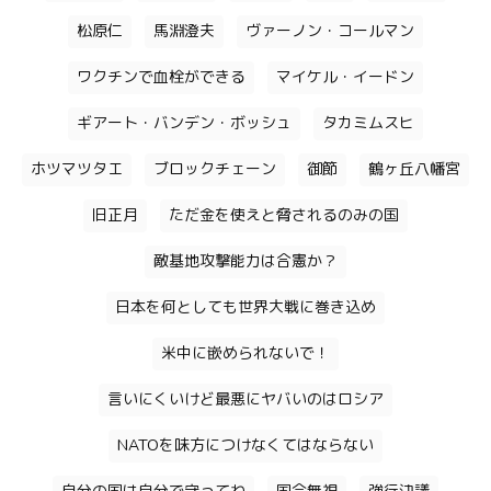
松原仁
馬淵澄夫
ヴァーノン・コールマン
ワクチンで血栓ができる
マイケル・イードン
ギアート・バンデン・ボッシュ
タカミムスヒ
ホツマツタエ
ブロックチェーン
御節
鶴ヶ丘八幡宮
旧正月
ただ金を使えと脅されるのみの国
敵基地攻撃能力は合憲か？
日本を何としても世界大戦に巻き込め
米中に嵌められないで！
言いにくいけど最悪にヤバいのはロシア
NATOを味方につけなくてはならない