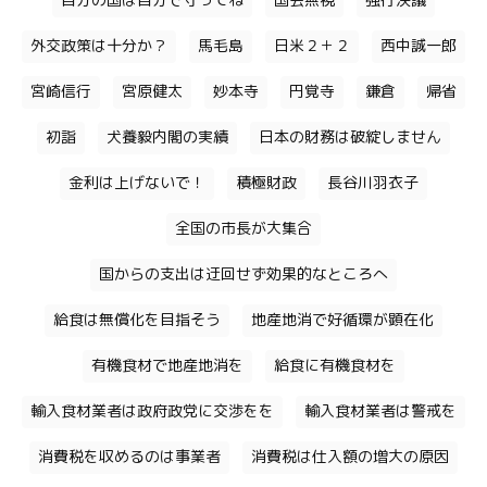
自分の国は自分で守ってね
国会無視
強行決議
外交政策は十分か？
馬毛島
日米２＋２
西中誠一郎
宮崎信行
宮原健太
妙本寺
円覚寺
鎌倉
帰省
初詣
犬養毅内閣の実績
日本の財務は破綻しません
金利は上げないで！
積極財政
長谷川羽衣子
全国の市長が大集合
国からの支出は迂回せず効果的なところへ
給食は無償化を目指そう
地産地消で好循環が顕在化
有機食材で地産地消を
給食に有機食材を
輸入食材業者は政府政党に交渉をを
輸入食材業者は警戒を
消費税を収めるのは事業者
消費税は仕入額の増大の原因