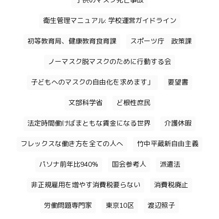
子供のマスク死亡事故
衛生管理マニュアル: 学校運営ガイドライン
初等教育局、健康教育食育課
スポーツ庁 政策課
ノーマスク脱マスクのために行動する会
子どもへのマスクの自由化を求めます」
要望書
文部科学省
ど根性庶民
法定時間働けばまともな賃金になる世界
介護休暇
フレックスな働き方を全ての人へ
竹中平蔵新自由主義
パソナ前年比940%
国会参考人
派遣法
非正規雇用を増やす消費税要らない
消費税廃止
労働問題専門家
東京10区
渡辺照子