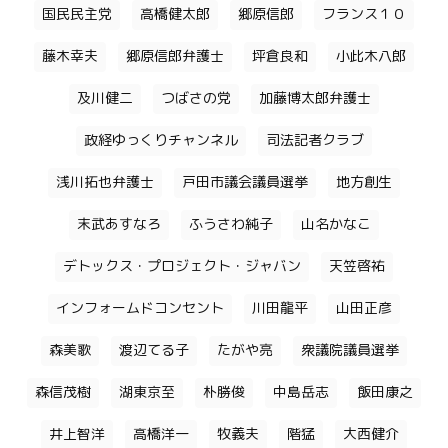
国民民主党
高橋健太郎
郷原信郎
フランス１０
藤木幸夫
郷原信郎弁護士
坪倉良和
小此木八郎
及川健二
つばさの党
加藤博太郎弁護士
政経ゆっくりチャンネル
司法記者クラブ
浅川拓也弁護士
戸田市議会議員選挙
地方創生
末武あすなろ
ふうさわ純子
山名かなこ
デトックス・プロジェクト・ジャバン
天笠啓祐
インフォームドコンセント
川田龍平
山田正彦
森美歌
渡辺てる子
たがや亮
衆議院議員選挙
森信茂樹
湖東京至
朴勝俊
中島岳志
飯田康之
井上智洋
高橋洋一
牧義夫
階猛
大西健介