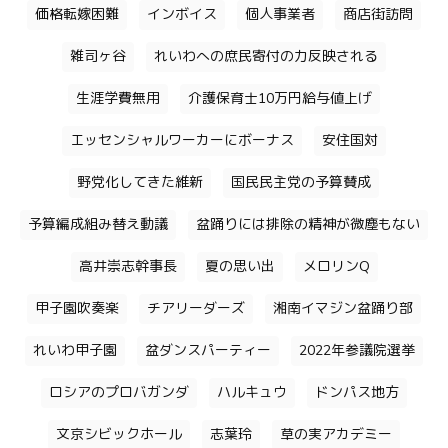
価格転嫁困難
インボイス
個人事業者
商店街訪問
雑司ヶ谷
れいわへの庶民寄付の力反映される
生涯学費無用
介護保育士10万円給与値上げ
エッセンシャルワーカーにボーナス
安住国対
野党化してきた維新
国民民主党の予算賛成
予算編成組み替え動議
盆踊りには排除の精神が微塵もない
高井崇志幹事長
夏の思い出
メロリンQ
甲子園吹奏楽
チアリーダーズ
湘南イマジン盆踊り部
れいわ甲子園
盆ダンスパーティー
2022年参議院選挙
ロシアのプロバガンダ
ハルキュウ
ドンパス地方
文京シビックホール
志葉玲
草の実アカデミー