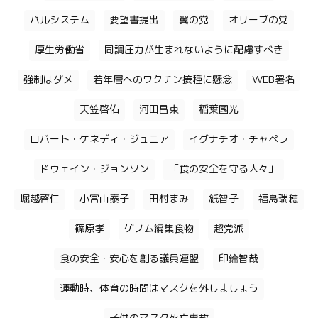
パルシステム
要望書提出
翼の党
オリーブの党
厚生労働省
同調圧力が生まれないように配慮すべき
強制はダメ
若年層へのワクチン接種に懸念
WEB署名
天笠啓佑
河田昌東
稲葉國光
ロバート・ケネディ・ジュニア
イグナチオ・チャペラ
ドウェイン・ジョンソン
「食の安全を守る人々」
堀越啓仁
小宮山泰子
田村まみ
紙智子
福島瑞穂
篠原孝
ゲノム編集食物
超党派
食の安全・安心を創る議員連盟
印鑰智哉
運動時、体育の時間はマスクを外しましょう