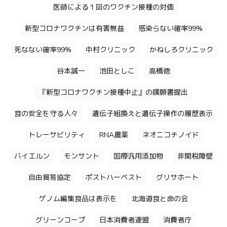
医師による１回のワクチン接種の対価
新型コロナワクチンは有害無益
感染らない確率99%
死なない確率99%
中村クリニック
かねしろクリニック
谷本誠一
池田としこ
高橋徳
『新型コロナワクチン接種中止』の嘆願書提出
食の安全を守る人々
遺伝子組換えと遺伝子操作の履歴表示
トレーサビリティ
RNA農薬
ネオニコチノイド
バイエルン
モンサント
国際汎用添加物
非関税障壁
自由貿易協定
ポストハーベスト
グリサホート
ゲノム編集食品は表示を
北海道食と命の会
グリーンコープ
日本消費者連盟
消費者庁