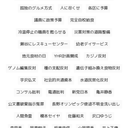
孤独のグルメ方式
人に尽くせ
各区に予算
議員に政策予算
完全自校給食
冷温停止の職員を甦らせる
災害対策の道路整備
瀬谷にレスキューセンター
幼老デイサービス
地元食材の日
YHR計画賛成
カジノ反対
ゲノム編集反対
種の支配反対
遺伝子組み換え食物反対
宇沢弘文
社会的共通資本
水道民営化反対
コンサル批判
電通批判
新党日本
亀井静香
公文書破棄指示冤罪
長野オリンピック使途不明金洗い出し
人間魚雷
榎本セイヤ
佐藤和夫
沢口ゆうじ