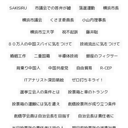
SAKISIRU
市議会での答弁が嘘
落選運動
横浜市長
横浜市議会
くさま委員長
小山内理事長
横浜市立大学
祝不起訴
藤井聡
８０万人の中国スパイに気をつけて
技術流出に気をつけて
婚姻工作
二重国籍
半導体技術
銀座のフィクサー
背乗り中国人
中国共産党
自由貿易
R-CEP
ITアナリスト深田萌絵
ゼロ打ちキライ！
選挙立会人の条件とは
投票箱と車のトランク
投票箱の運搬には気を遣え
創価投票所が成り立つ条件
創価学会員は自治会長を目指す
自治会長は責任者に