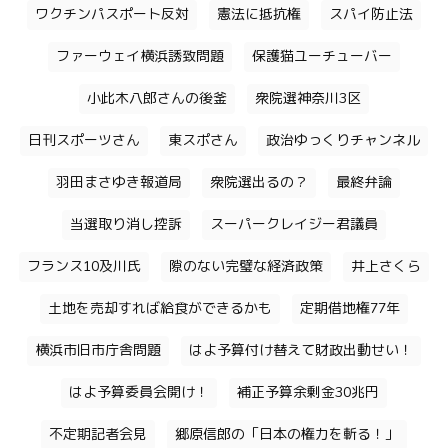
ワクチンパスポート反対
憲法に抵抗権
スパイ防止法
ファーウェイ横浜誘致問題
保護猫ユーチューバー
小此木八郎さんの後釜
衆院選神奈川3区
日刊スポーツさん
東スポさん
政治ゆっくりチャンネル
羽田まさゆき報道局
衆院選出るの？
最終弁論
当選取り消し控訴
スーパークレイジー君議員
フランス10及川氏
隙のない完璧な経済政策
井上さくら
土地を売却すれば給食ができるかも
定期借地権77年
横浜市旧市庁舎問題
はよ予算付け替えて財政出動せい！
はよ予算委員会開け！
補正予算余剰金30兆円
不定期記者会見
郷原信郎の「日本の権力を斬る！」