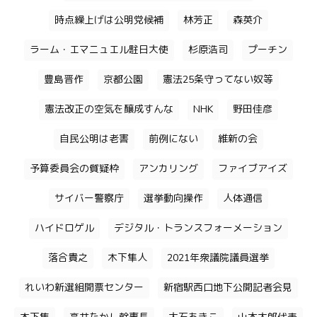
時点繰上げは公明党候補
林芳正
森英介
ラーム・エマニュエル駐日大使
杉原浩司
プーチン
豊島晋作
京都公園
憲法25条守ってない奴等
憲法改正の空気を醸成すんな
NHK
野田佳彦
自民公明は老害
前例にない
維新の会
予算委員会の質疑枠
アンカリング
ファイブアイズ
サイバー警察庁
選挙動向操作
人体通信
ハイドロゲル
デジタル・トランスフォーメーション
落合貴之
木下隼人
2021年衆議院議員選挙
れいわ新選組開票センター
新宿駅西口地下公開記者会見