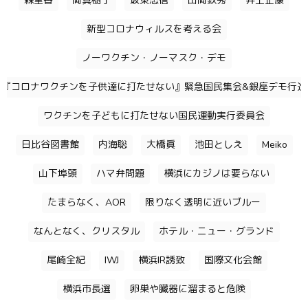
森里香
岡真樹子
坂東忠信
山岡鉄秀
井上正康
新型コロナウィルスを考える会
ノーワクチン・ノーマスク・デモ
『コロナワクチンを子供達に打たせない』緊急国民集会&銀座デモ行進
ワクチンを子どもに打たせない国民運動実行委員会
日比谷図書館
内海聡
大橋眞
池田としえ
Meiko
山下埠頭
ハマ弁問題
横浜にカジノは要らない
たまらなく、AOR
限りなく透明に近いブルー
なんとなく、クリスタル
ホテル・ニュー・グランド
尾崎全紀
IWJ
横浜IR誘致
国際文化会館
横浜市長選
卵巣や臓器に溜まると危険