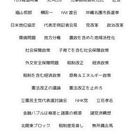
TBS報道特集
SEALDs
元事務局長秋元氏
佐治
福山哲郎
横田一
IWJ 渡会
沖縄名護市長選挙
日米地位協定
代表定例記者会見
党改革
政治改革
環境問題
地方分権
農政を含めた地域活性化
社会保障政策
子育てを含む社会保障政策
外交安全保障問題
税制改正
経済政策
税制を含む経済政策
原発＆エネルギー政策
憲法改正の議論
憲法改正を止めろ
立憲民主党代表選討論会
NHK党
立花孝志
金融バブルは格差と諸悪の根源
諸党派構想
北関東ブロック
税制度見直し
無所属出馬