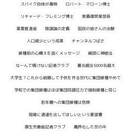
スパイク自体が毒物
ロバート・マローン博士
リチャード・フレミング博士
菅義偉営業部長
薬害推進省
陰謀論の定義
国民の皆さんの治験
人口減少という成果
チャンネルつばさ
接種前の心構えを説くメッセージ
細部に神宿る
なーんて情けない記者クラブ
署名提出5000名越え
大学生？これから結婚して子供を作る世代に集団接種やめて
学校での集団接種はほぼ集団同調圧力で強制接種と同じ
若年層への集団接種は危険
現場に通達を出してほしいという要望書
厚生労働省記者クラブ
魔界化した世の中