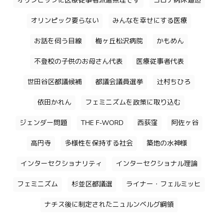
オリンピックに医療従事者派遣無理です
コロナ病床逼迫
オリンピック要らない
みんなを幸せにする医療
お話を伺う目線
梅ヶ丘松沢病院
かもめん
不登校の子供のお母さん代表
医療従事者代表
世田谷区都議候補
都議会議員選挙
辻村ちひろ
依田かれん
フェミニズムを政策に取り込む
ジェンダー問題
THE F-WORD
西荻窪
阿佐ヶ谷
高円寺
多様性を保持する社会
築地の水神様
インターセクショナリティ
インターセクショナル理論
フェミニズム
杉並区都議選
ライナー・フェルミッヒ
ナチス後に制定されたニュルンベルグ綱領