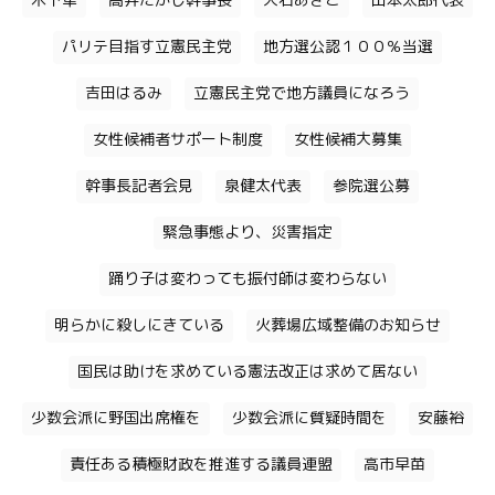
木下隼
高井たかし幹事長
大石あきこ
山本太郎代表
パリテ目指す立憲民主党
地方選公認１００％当選
吉田はるみ
立憲民主党で地方議員になろう
女性候補者サポート制度
女性候補大募集
幹事長記者会見
泉健太代表
参院選公募
緊急事態より、災害指定
踊り子は変わっても振付師は変わらない
明らかに殺しにきている
火葬場広域整備のお知らせ
国民は助けを求めている憲法改正は求めて居ない
少数会派に野国出席権を
少数会派に質疑時間を
安藤裕
責任ある積極財政を推進する議員連盟
高市早苗