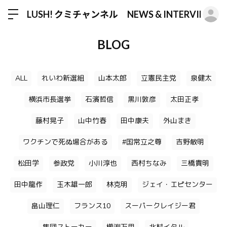
ロ
LUSH! クミチャンネル NEWS & INTERVIEW
BLOG
ALL
れいわ新選組
山本太郎
立憲民主党
泉健太
横浜市長選挙
石濱哲信
黒川敦彦
太田正孝
藤村晃子
山中竹春
田中康夫
外山まき
ワクチンで死ぬ場合がある
#国常立之尊
吉野敏明
松田学
参政党
小川淳也
西村ちなみ
三橋貴明
田中龍作
玉木雄一郎
林克明
ジェイ・エピセンター
畠山理仁
フランス10
スーパークレイジー君