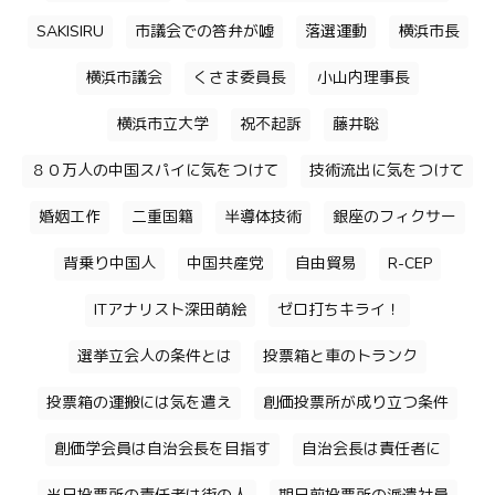
SAKISIRU
市議会での答弁が嘘
落選運動
横浜市長
横浜市議会
くさま委員長
小山内理事長
横浜市立大学
祝不起訴
藤井聡
８０万人の中国スパイに気をつけて
技術流出に気をつけて
婚姻工作
二重国籍
半導体技術
銀座のフィクサー
背乗り中国人
中国共産党
自由貿易
R-CEP
ITアナリスト深田萌絵
ゼロ打ちキライ！
選挙立会人の条件とは
投票箱と車のトランク
投票箱の運搬には気を遣え
創価投票所が成り立つ条件
創価学会員は自治会長を目指す
自治会長は責任者に