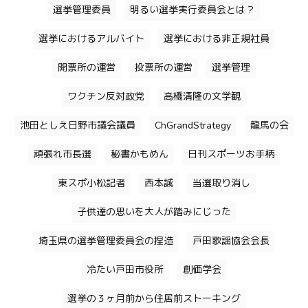
選挙管理委員
明るい選挙実行委員会とは？
選挙におけるアルバイト
選挙における非正規社員
開票所の運営
投票所の運営
選挙管理
ワクチン反対政党
高橋清隆の文学観
池田としえ日野市議会議員
ChGrandStrategy
龍馬の会
頑張れ市長選
秘書かもめん
日刊スポーツお手柄
東スポ小松記者
西本誠
当選取り消し
子供達の思いを大人が踏みにじった
埼玉県の選挙管理委員会の捏造
戸田歌謡協会会長
冷たい戸田市役所
創価学会
選挙の３ヶ月前から住居前ストーキング