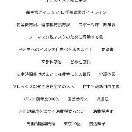
子供のマスク死亡事故
衛生管理マニュアル: 学校運営ガイドライン
初等教育局、健康教育食育課
スポーツ庁 政策課
ノーマスク脱マスクのために行動する会
子どもへのマスクの自由化を求めます」
要望書
文部科学省
ど根性庶民
法定時間働けばまともな賃金になる世界
介護休暇
フレックスな働き方を全ての人へ
竹中平蔵新自由主義
パソナ前年比940%
国会参考人
派遣法
非正規雇用を増やす消費税要らない
消費税廃止
労働問題専門家
東京10区
渡辺照子