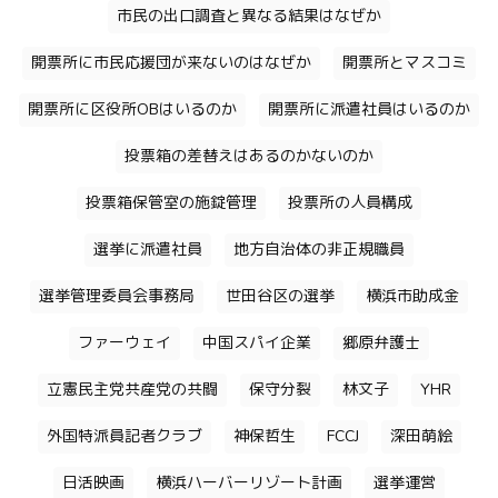
市民の出口調査と異なる結果はなぜか
開票所に市民応援団が来ないのはなぜか
開票所とマスコミ
開票所に区役所OBはいるのか
開票所に派遣社員はいるのか
投票箱の差替えはあるのかないのか
投票箱保管室の施錠管理
投票所の人員構成
選挙に派遣社員
地方自治体の非正規職員
選挙管理委員会事務局
世田谷区の選挙
横浜市助成金
ファーウェイ
中国スパイ企業
郷原弁護士
立憲民主党共産党の共闘
保守分裂
林文子
YHR
外国特派員記者クラブ
神保哲生
FCCJ
深田萌絵
日活映画
横浜ハーバーリゾート計画
選挙運営