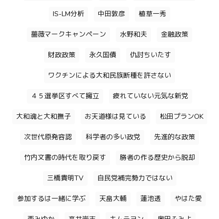
IS-LM分析
中田敦彦
植草一秀
薔薇マークキャンペーン
水野和夫
金融政策
財政政策
永久国債
仇討ちいたす
ワクチンによる大和民族断種を許さない
４５選挙区すべて擁立
疲れていない元気な新党
大和魂と大和撫子
お天道様は見ている
松田プランOK
次世代原発容認
科学者の多い政党
先進的な政策
竹内文書の時代を取り戻す
勝者の作る歴史から脱却
三橋貴明TV
自民党補完勢力ではない
参加するは一緒に学ぶ
天畠大輔
蓮池透
やはた愛