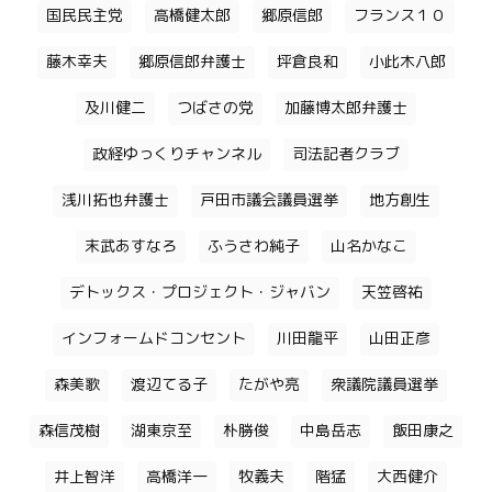
国民民主党
高橋健太郎
郷原信郎
フランス１０
藤木幸夫
郷原信郎弁護士
坪倉良和
小此木八郎
及川健二
つばさの党
加藤博太郎弁護士
政経ゆっくりチャンネル
司法記者クラブ
浅川拓也弁護士
戸田市議会議員選挙
地方創生
末武あすなろ
ふうさわ純子
山名かなこ
デトックス・プロジェクト・ジャバン
天笠啓祐
インフォームドコンセント
川田龍平
山田正彦
森美歌
渡辺てる子
たがや亮
衆議院議員選挙
森信茂樹
湖東京至
朴勝俊
中島岳志
飯田康之
井上智洋
高橋洋一
牧義夫
階猛
大西健介