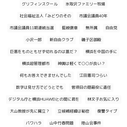
グリフィンスクール
氷取沢ファミリー牧場
社会福祉法人「みどりのその
市議会議員40年
市議会議員11期連続当選
藍綬褒章
無所属
自由党
小沢一郎
新自由クラブ
磯子区御殿
巨悪をものともせず切れるのは誰だ？
横浜を中国の手に
横浜超管理都市
神輿は軽くて○○が良い？
何もお答えできませんでした
江田憲司つらい
数字は見せ方でどうとでも
菅項目の隠蔽役に適任
デジタル庁と横浜HUAWEIとの間に君を
林文子お気に入り
大山教授が先に擁立？
立候補経緯は秘密
復讐タイプ
パワハラ
山中竹春問題
陸山会事件