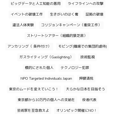
ビッグデータと人工知能の悪用
ライフラインへの攻撃
イベントの破壊工作
生きがいのはく奪
証拠の破壊
違法人体実験
コリジョンキャンペーン（衝突工作）
ストリートシアター（組織的猿芝居）
アンカリング（ 条件付け）
モビング(職場での集団的虐待)
ガスライティング（Gaslighting）
技術監視
標的にされた個人
テクノロジー犯罪
NPO Targeted Individuals Japan
押腰清悦
東京のムードを変えていこう！
大らかな日本を目指そう
東京都から10万円の個人への支給を
役者代表
芸術家を至急救えよ
オリンピック開催にNO！