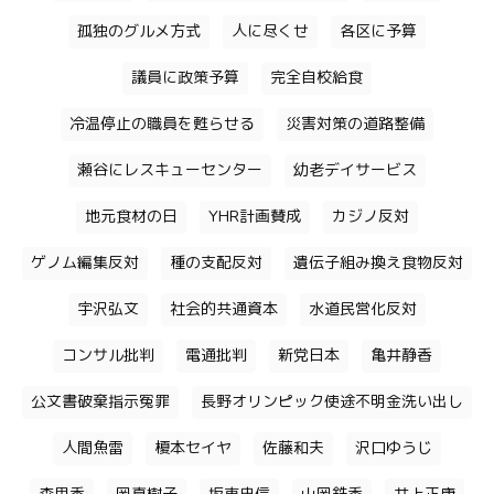
孤独のグルメ方式
人に尽くせ
各区に予算
議員に政策予算
完全自校給食
冷温停止の職員を甦らせる
災害対策の道路整備
瀬谷にレスキューセンター
幼老デイサービス
地元食材の日
YHR計画賛成
カジノ反対
ゲノム編集反対
種の支配反対
遺伝子組み換え食物反対
宇沢弘文
社会的共通資本
水道民営化反対
コンサル批判
電通批判
新党日本
亀井静香
公文書破棄指示冤罪
長野オリンピック使途不明金洗い出し
人間魚雷
榎本セイヤ
佐藤和夫
沢口ゆうじ