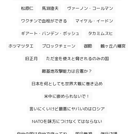
松原仁
馬淵澄夫
ヴァーノン・コールマン
ワクチンで血栓ができる
マイケル・イードン
ギアート・バンデン・ボッシュ
タカミムスヒ
ホツマツタエ
ブロックチェーン
御節
鶴ヶ丘八幡宮
旧正月
ただ金を使えと脅されるのみの国
敵基地攻撃能力は合憲か？
日本を何としても世界大戦に巻き込め
米中に嵌められないで！
言いにくいけど最悪にヤバいのはロシア
NATOを味方につけなくてはならない