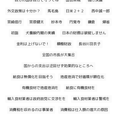
自分の国は自分で守ってね
国会無視
強行決議
外交政策は十分か？
馬毛島
日米２＋２
西中誠一郎
宮崎信行
宮原健太
妙本寺
円覚寺
鎌倉
帰省
初詣
犬養毅内閣の実績
日本の財務は破綻しません
金利は上げないで！
積極財政
長谷川羽衣子
全国の市長が大集合
国からの支出は迂回せず効果的なところへ
給食は無償化を目指そう
地産地消で好循環が顕在化
有機食材で地産地消を
給食に有機食材を
輸入食材業者は政府政党に交渉をを
輸入食材業者は警戒を
消費税を収めるのは事業者
消費税は仕入額の増大の原因