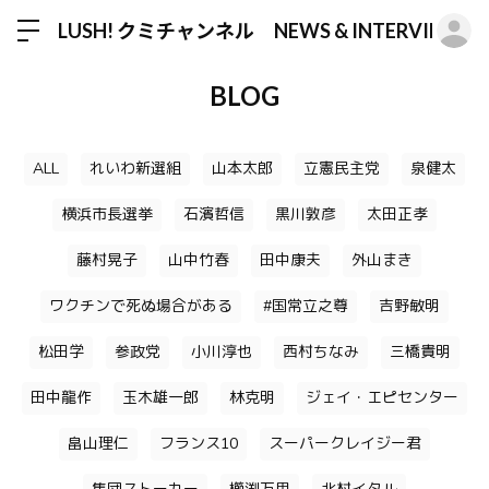
ロ
LUSH! クミチャンネル NEWS & INTERVIEW
BLOG
ALL
れいわ新選組
山本太郎
立憲民主党
泉健太
横浜市長選挙
石濱哲信
黒川敦彦
太田正孝
藤村晃子
山中竹春
田中康夫
外山まき
ワクチンで死ぬ場合がある
#国常立之尊
吉野敏明
松田学
参政党
小川淳也
西村ちなみ
三橋貴明
田中龍作
玉木雄一郎
林克明
ジェイ・エピセンター
畠山理仁
フランス10
スーパークレイジー君