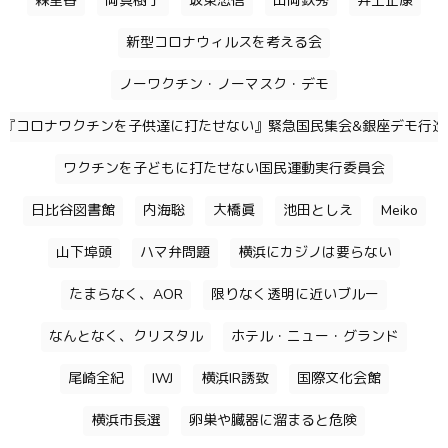
森里香
岡真樹子
坂東忠信
山岡鉄秀
井上正康
新型コロナウィルスを考える会
ノーワクチン・ノーマスク・デモ
『コロナワクチンを子供達に打たせない』緊急国民集会&銀座デモ行進
ワクチンを子どもに打たせない国民運動実行委員会
日比谷図書館
内海聡
大橋眞
池田としえ
Meiko
山下埠頭
ハマ弁問題
横浜にカジノは要らない
たまらなく、AOR
限りなく透明に近いブルー
なんとなく、クリスタル
ホテル・ニュー・グランド
尾崎全紀
IWJ
横浜IR誘致
国際文化会館
横浜市長選
卵巣や臓器に溜まると危険