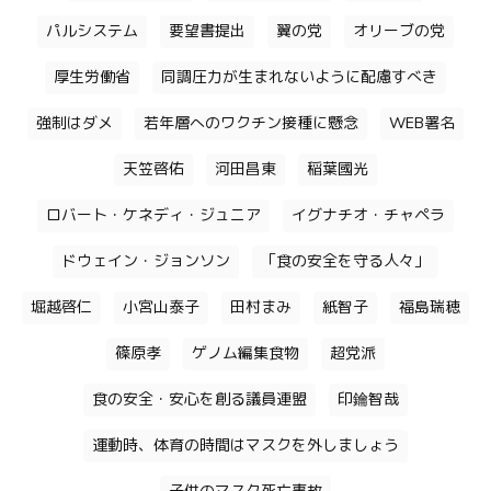
パルシステム
要望書提出
翼の党
オリーブの党
厚生労働省
同調圧力が生まれないように配慮すべき
強制はダメ
若年層へのワクチン接種に懸念
WEB署名
天笠啓佑
河田昌東
稲葉國光
ロバート・ケネディ・ジュニア
イグナチオ・チャペラ
ドウェイン・ジョンソン
「食の安全を守る人々」
堀越啓仁
小宮山泰子
田村まみ
紙智子
福島瑞穂
篠原孝
ゲノム編集食物
超党派
食の安全・安心を創る議員連盟
印鑰智哉
運動時、体育の時間はマスクを外しましょう