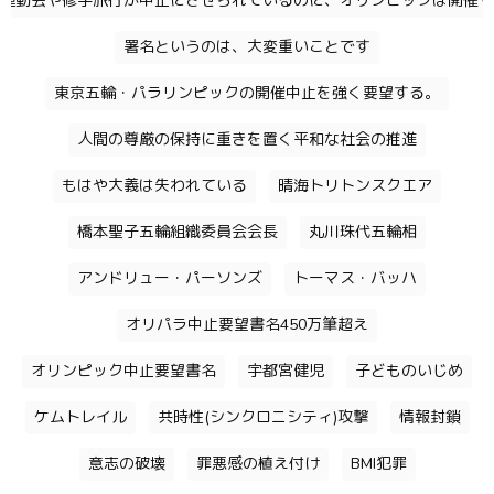
運動会や修学旅行が中止にさせられているのに、オリンピックは開催す
署名というのは、大変重いことです
東京五輪・パラリンピックの開催中止を強く要望する。
人間の尊厳の保持に重きを置く平和な社会の推進
もはや大義は失われている
晴海トリトンスクエア
橋本聖子五輪組織委員会会長
丸川珠代五輪相
アンドリュー・パーソンズ
トーマス・バッハ
オリパラ中止要望書名450万筆超え
オリンピック中止要望書名
宇都宮健児
子どものいじめ
ケムトレイル
共時性(シンクロニシティ)攻撃
情報封鎖
意志の破壊
罪悪感の植え付け
BMI犯罪