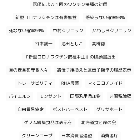
医師による１回のワクチン接種の対価
新型コロナワクチンは有害無益
感染らない確率99%
死なない確率99%
中村クリニック
かねしろクリニック
谷本誠一
池田としこ
高橋徳
『新型コロナワクチン接種中止』の嘆願書提出
食の安全を守る人々
遺伝子組換えと遺伝子操作の履歴表示
トレーサビリティ
RNA農薬
ネオニコチノイド
バイエルン
モンサント
国際汎用添加物
非関税障壁
自由貿易協定
ポストハーベスト
グリサホート
ゲノム編集食品は表示を
北海道食と命の会
グリーンコープ
日本消費者連盟
消費者庁