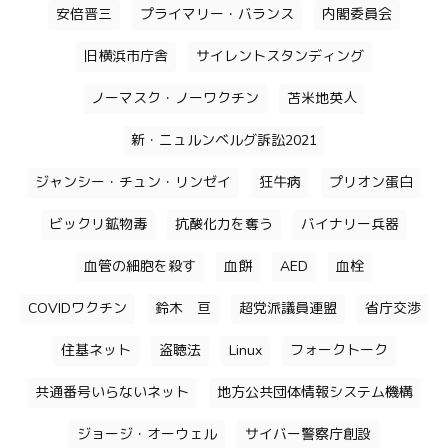
安倍晋三
プライマリー・バランス
内閣委員会
旧横浜市庁舎
サイレントスタンディング
ノーマスク・ノーワクチン
苫米地英人
新・ニュルンベルグ訴訟2021
ジャンシー・チュン・リンゼイ
狂牛病
プリオン蛋白
ビックリ鉱物毒
抗酸化力を奪う
バイナリー兵器
血管の細胞を殺す
血餅
AED
血栓
COVIDワクチン
鈴木 亘
超党派議員連盟
省庁交渉
住基ネット
盗聴法
Linux
フォークトーク
共通番号いらないネット
地方公共団体情報システム機構
ジョージ・オーウェル
サイバー警察庁創設