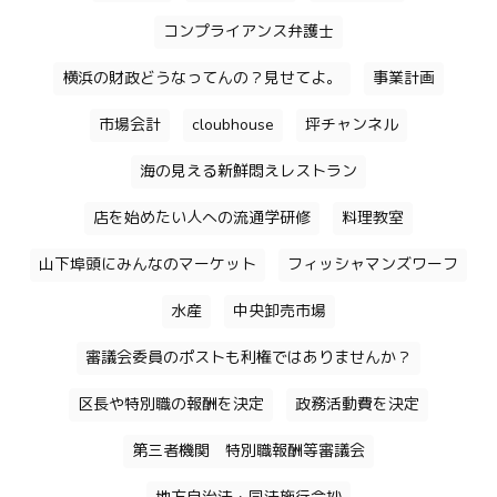
コンプライアンス弁護士
横浜の財政どうなってんの？見せてよ。
事業計画
市場会計
cloubhouse
坪チャンネル
海の見える新鮮悶えレストラン
店を始めたい人への流通学研修
料理教室
山下埠頭にみんなのマーケット
フィッシャマンズワーフ
水産
中央卸売市場
審議会委員のポストも利権ではありませんか？
区長や特別職の報酬を決定
政務活動費を決定
第三者機関 特別職報酬等審議会