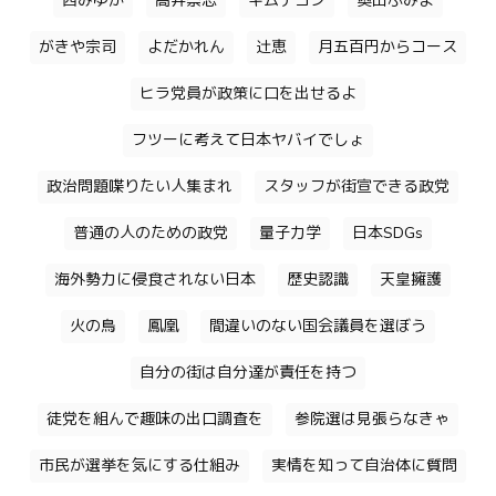
西みゆか
高井崇志
キムテヨン
奥田ふみよ
がきや宗司
よだかれん
辻恵
月五百円からコース
ヒラ党員が政策に口を出せるよ
フツーに考えて日本ヤバイでしょ
政治問題喋りたい人集まれ
スタッフが街宣できる政党
普通の人のための政党
量子力学
日本SDGs
海外勢力に侵食されない日本
歴史認識
天皇擁護
火の鳥
鳳凰
間違いのない国会議員を選ぼう
自分の街は自分達が責任を持つ
徒党を組んで趣味の出口調査を
参院選は見張らなきゃ
市民が選挙を気にする仕組み
実情を知って自治体に質問