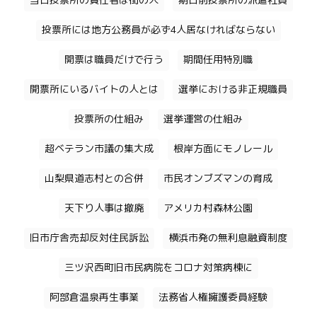
当日投票所の責任者は街の人
期日前投票所の派遣社員
投票所には地方公務員が必ず4人居なければならない
開票は職員だけで行う
期間任用特別職
開票所にいるバイトの人とは
選挙における非正規職員
投票所の仕組み
選挙運営の仕組み
超ベテラン市議の集大成
根岸方面にモノレール
山梨県道志村との合併
市民オンブズマンの育成
天下り人事は撤廃
アメリカ村森林公園
旧市庁舎売却反対住民訴訟
横浜市発の無利息融資制度
三ツ沢西町旧市民病院をコロナ対策病棟に
阿部倉温泉再生事業
法務省人権擁護委員経験