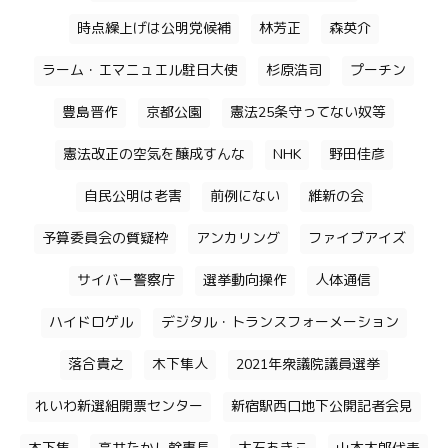
時点繰上げは公明党候補
林芳正
森英介
ラーム・エマニュエル駐日大使
杉原浩司
プーチン
豊島晋作
京都公園
憲法25条守ってない奴等
憲法改正の空気を醸成すんな
NHK
野田佳彦
自民公明は老害
前例にない
維新の会
予算委員会の質疑枠
アンカリング
ファイブアイズ
サイバー警察庁
選挙動向操作
人体通信
ハイドロゲル
デジタル・トランスフォーメーション
落合貴之
木下隼人
2021年衆議院議員選挙
れいわ新選組開票センター
新宿駅西口地下公開記者会見