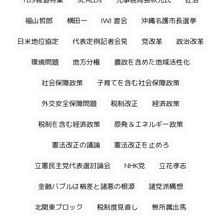
TBS報道特集
SEALDs
元事務局長秋元氏
佐治
福山哲郎
横田一
IWJ 渡会
沖縄名護市長選挙
日米地位協定
代表定例記者会見
党改革
政治改革
環境問題
地方分権
農政を含めた地域活性化
社会保障政策
子育てを含む社会保障政策
外交安全保障問題
税制改正
経済政策
税制を含む経済政策
原発＆エネルギー政策
憲法改正の議論
憲法改正を止めろ
立憲民主党代表選討論会
NHK党
立花孝志
金融バブルは格差と諸悪の根源
諸党派構想
北関東ブロック
税制度見直し
無所属出馬