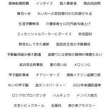
価格転嫁困難
インボイス
個人事業者
商店街訪問
雑司ヶ谷
れいわへの庶民寄付の力反映される
生涯学費無用
介護保育士10万円給与値上げ
エッセンシャルワーカーにボーナス
安住国対
野党化してきた維新
国民民主党の予算賛成
予算編成組み替え動議
盆踊りには排除の精神が微塵もない
高井崇志幹事長
夏の思い出
メロリンQ
甲子園吹奏楽
チアリーダーズ
湘南イマジン盆踊り部
れいわ甲子園
盆ダンスパーティー
2022年参議院選挙
ロシアのプロバガンダ
ハルキュウ
ドンパス地方
文京シビックホール
志葉玲
草の実アカデミー