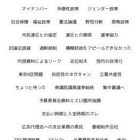
マイナンバー
多様性政策
ジェンダー政策
社会保障・福祉政策
憲法論議
野党分断
原発政策
市民連合との協定
連合との関係
選挙協力
討論会語録
過剰統制
積極財政をアピールできなかった
内部資料によるリーク
志位和夫
党内の自浄力
東京8区問題
自民党のネガキャン
立憲共産党
ちょっと待った
衆議院議員選挙総括
集中審議へ
予算委員会資料ミス13箇所指摘
支払い時期と入金時期のズレ
広告代理店への支出業務の委託
番組制作会社