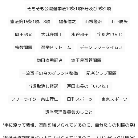
そもそも公職選挙法10条1項5号及び9条2項
憲法第15条1項、3項
福永信之
山根隆治
山下勝矢
岡田昭文
大城弁護士
水谷和子
宇都宮けんじ
宗教問題
選挙ドットコム
デモクラシータイムス
鎌田直秀記者
埼玉県選管問題
一流選手の為のグランド整備
記者クラブ問題
当選取消し控訴
戸田市長の「いいね」
フリーライター畠山理仁
日刊スポーツ
東京スポーツ
選挙管理委員会のしごと
年半に渡って我慢、忍耐を強いられているのに、自分たちの利権の祭典