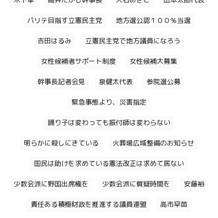
木下隼
高井たかし幹事長
大石あきこ
山本太郎代表
パリテ目指す立憲民主党
地方選公認１００％当選
吉田はるみ
立憲民主党で地方議員になろう
女性候補者サポート制度
女性候補大募集
幹事長記者会見
泉健太代表
参院選公募
緊急事態より、災害指定
踊り子は変わっても振付師は変わらない
明らかに殺しにきている
火葬場広域整備のお知らせ
国民は助けを求めている憲法改正は求めて居ない
少数会派に野国出席権を
少数会派に質疑時間を
安藤裕
責任ある積極財政を推進する議員連盟
高市早苗