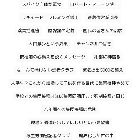
スパイク自体が毒物
ロバート・マローン博士
リチャード・フレミング博士
菅義偉営業部長
薬害推進省
陰謀論の定義
国民の皆さんの治験
人口減少という成果
チャンネルつばさ
接種前の心構えを説くメッセージ
細部に神宿る
なーんて情けない記者クラブ
署名提出5000名越え
大学生？これから結婚して子供を作る世代に集団接種やめて
学校での集団接種はほぼ集団同調圧力で強制接種と同じ
若年層への集団接種は危険
現場に通達を出してほしいという要望書
厚生労働省記者クラブ
魔界化した世の中