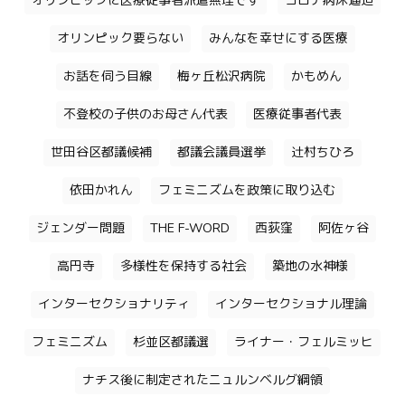
オリンピックに医療従事者派遣無理です
コロナ病床逼迫
オリンピック要らない
みんなを幸せにする医療
お話を伺う目線
梅ヶ丘松沢病院
かもめん
不登校の子供のお母さん代表
医療従事者代表
世田谷区都議候補
都議会議員選挙
辻村ちひろ
依田かれん
フェミニズムを政策に取り込む
ジェンダー問題
THE F-WORD
西荻窪
阿佐ヶ谷
高円寺
多様性を保持する社会
築地の水神様
インターセクショナリティ
インターセクショナル理論
フェミニズム
杉並区都議選
ライナー・フェルミッヒ
ナチス後に制定されたニュルンベルグ綱領