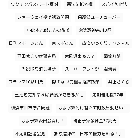
ワクチンパスポート反対
憲法に抵抗権
スパイ防止法
ファーウェイ横浜誘致問題
保護猫ユーチューバー
小此木八郎さんの後釜
衆院選神奈川3区
日刊スポーツさん
東スポさん
政治ゆっくりチャンネル
羽田まさゆき報道局
衆院選出るの？
最終弁論
当選取り消し控訴
スーパークレイジー君議員
フランス10及川氏
隙のない完璧な経済政策
井上さくら
土地を売却すれば給食ができるかも
定期借地権77年
横浜市旧市庁舎問題
はよ予算付け替えて財政出動せい！
はよ予算委員会開け！
補正予算余剰金30兆円
不定期記者会見
郷原信郎の「日本の権力を斬る！」