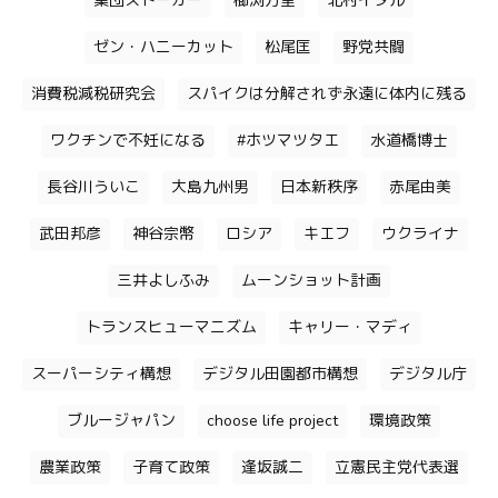
集団ストーカー
櫛渕万里
北村イタル
ゼン・ハニーカット
松尾匡
野党共闘
消費税減税研究会
スパイクは分解されず永遠に体内に残る
ワクチンで不妊になる
#ホツマツタエ
水道橋博士
長谷川ういこ
大島九州男
日本新秩序
赤尾由美
武田邦彦
神谷宗幣
ロシア
キエフ
ウクライナ
三井よしふみ
ムーンショット計画
トランスヒューマニズム
キャリー・マディ
スーパーシティ構想
デジタル田園都市構想
デジタル庁
ブルージャパン
choose life project
環境政策
農業政策
子育て政策
逢坂誠二
立憲民主党代表選