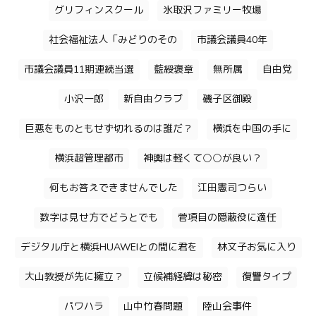
グリフィンスクール
氷取沢ファミリー牧場
社会福祉法人「みどりのその
市議会議員40年
市議会議員11期連続当選
藍綬褒章
無所属
自由党
小沢一郎
新自由クラブ
磯子区御殿
巨悪をものともせず切れるのは誰だ？
横浜を中国の手に
横浜超管理都市
神輿は軽くて○○が良い？
何もお答えできませんでした
江田憲司つらい
数字は見せ方でどうとでも
菅項目の隠蔽役に適任
デジタル庁と横浜HUAWEIとの間に君を
林文子お気に入り
大山教授が先に擁立？
立候補経緯は秘密
復讐タイプ
パワハラ
山中竹春問題
陸山会事件