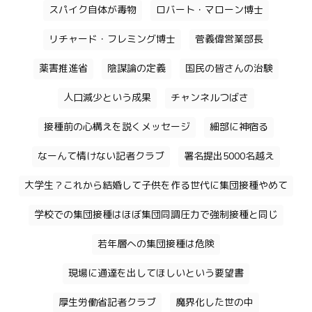
スパイク自体が毒物
ロバート・マローン博士
リチャード・フレミング博士
菅義偉営業部長
薬害推進省
陰謀論の定義
国民の皆さんの治験
人口減少という成果
チャンネルつばさ
接種前の心構えを説くメッセージ
細部に神宿る
なーんて情けない記者クラブ
署名提出5000名越え
大学生？これから結婚して子供を作る世代に集団接種やめて
学校での集団接種はほぼ集団同調圧力で強制接種と同じ
若年層への集団接種は危険
現場に通達を出してほしいという要望書
厚生労働省記者クラブ
魔界化した世の中