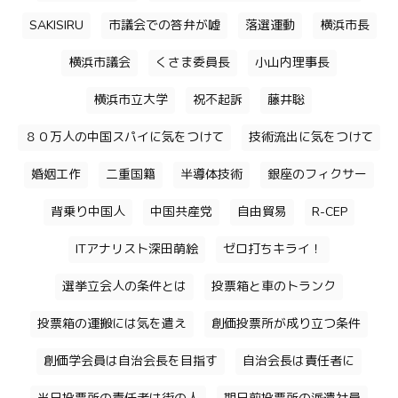
SAKISIRU
市議会での答弁が嘘
落選運動
横浜市長
横浜市議会
くさま委員長
小山内理事長
横浜市立大学
祝不起訴
藤井聡
８０万人の中国スパイに気をつけて
技術流出に気をつけて
婚姻工作
二重国籍
半導体技術
銀座のフィクサー
背乗り中国人
中国共産党
自由貿易
R-CEP
ITアナリスト深田萌絵
ゼロ打ちキライ！
選挙立会人の条件とは
投票箱と車のトランク
投票箱の運搬には気を遣え
創価投票所が成り立つ条件
創価学会員は自治会長を目指す
自治会長は責任者に