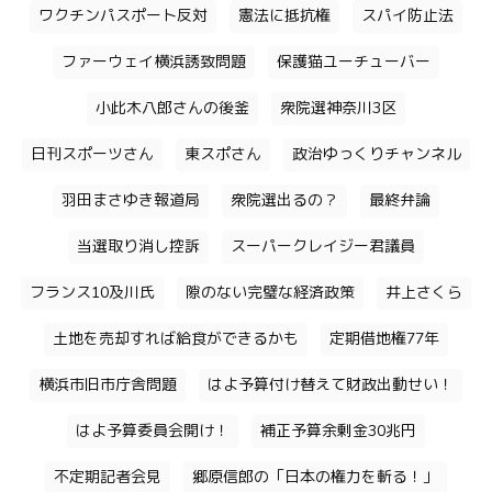
ワクチンパスポート反対
憲法に抵抗権
スパイ防止法
ファーウェイ横浜誘致問題
保護猫ユーチューバー
小此木八郎さんの後釜
衆院選神奈川3区
日刊スポーツさん
東スポさん
政治ゆっくりチャンネル
羽田まさゆき報道局
衆院選出るの？
最終弁論
当選取り消し控訴
スーパークレイジー君議員
フランス10及川氏
隙のない完璧な経済政策
井上さくら
土地を売却すれば給食ができるかも
定期借地権77年
横浜市旧市庁舎問題
はよ予算付け替えて財政出動せい！
はよ予算委員会開け！
補正予算余剰金30兆円
不定期記者会見
郷原信郎の「日本の権力を斬る！」