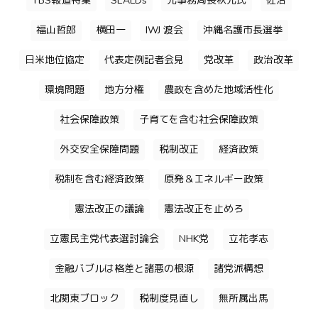
TBS報道特集
SEALDs
元事務局長秋元氏
佐治
福山哲郎
横田一
IWJ 渡会
沖縄名護市長選挙
日米地位協定
代表定例記者会見
党改革
政治改革
環境問題
地方分権
農政を含めた地域活性化
社会保障政策
子育てを含む社会保障政策
外交安全保障問題
税制改正
経済政策
税制を含む経済政策
原発＆エネルギー政策
憲法改正の議論
憲法改正を止めろ
立憲民主党代表選討論会
NHK党
立花孝志
金融バブルは格差と諸悪の根源
諸党派構想
北関東ブロック
税制度見直し
無所属出馬