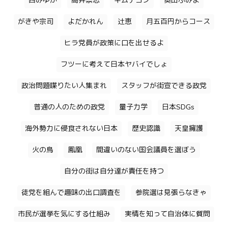
西みゆか
高井崇志
キムテヨン
奥田ふみよ
がきや宗司
よだかれん
辻恵
月五百円からコース
ヒラ党員が政策に口を出せるよ
フツーに考えて日本ヤバイでしょ
政治問題喋りたい人集まれ
スタッフが街宣できる政党
普通の人のための政党
量子力学
日本SDGs
海外勢力に侵食されない日本
歴史認識
天皇擁護
火の鳥
鳳凰
間違いのない国会議員を選ぼう
自分の街は自分達が責任を持つ
徒党を組んで趣味の出口調査を
参院選は見張らなきゃ
市民が選挙を気にする仕組み
実情を知って自治体に質問