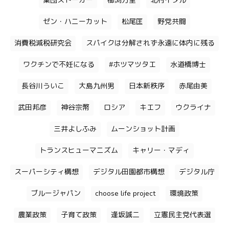
集団ストーカー
櫛渕万里
北村イタル
ゼン・ハニーカット
松尾匡
野党共闘
消費税減税研究会
スパイクは分解されず永遠に体内に残る
ワクチンで不妊になる
#ホツマツタエ
水道橋博士
長谷川ういこ
大島九州男
日本新秩序
赤尾由美
武田邦彦
神谷宗幣
ロシア
キエフ
ウクライナ
三井よしふみ
ムーンショット計画
トランスヒューマニズム
キャリー・マディ
スーパーシティ構想
デジタル田園都市構想
デジタル庁
ブルージャパン
choose life project
環境政策
農業政策
子育て政策
逢坂誠二
立憲民主党代表選