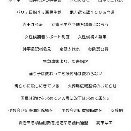
木下隼
高井たかし幹事長
大石あきこ
山本太郎代表
パリテ目指す立憲民主党
地方選公認１００％当選
吉田はるみ
立憲民主党で地方議員になろう
女性候補者サポート制度
女性候補大募集
幹事長記者会見
泉健太代表
参院選公募
緊急事態より、災害指定
踊り子は変わっても振付師は変わらない
明らかに殺しにきている
火葬場広域整備のお知らせ
国民は助けを求めている憲法改正は求めて居ない
少数会派に野国出席権を
少数会派に質疑時間を
安藤裕
責任ある積極財政を推進する議員連盟
高市早苗