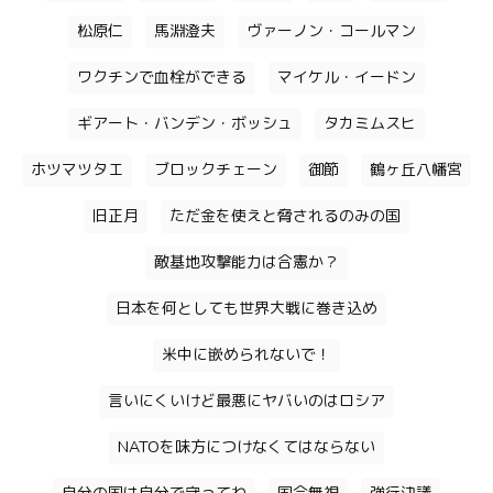
松原仁
馬淵澄夫
ヴァーノン・コールマン
ワクチンで血栓ができる
マイケル・イードン
ギアート・バンデン・ボッシュ
タカミムスヒ
ホツマツタエ
ブロックチェーン
御節
鶴ヶ丘八幡宮
旧正月
ただ金を使えと脅されるのみの国
敵基地攻撃能力は合憲か？
日本を何としても世界大戦に巻き込め
米中に嵌められないで！
言いにくいけど最悪にヤバいのはロシア
NATOを味方につけなくてはならない