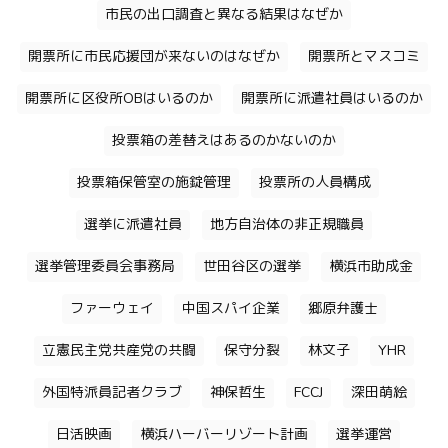
市民の出口調査と異なる結果はなぜか
開票所に市民応援団が来ないのはなぜか
開票所とマスコミ
開票所に区役所OBはいるのか
開票所に派遣社員はいるのか
投票箱の差替えはあるのかないのか
投票箱保管室の施錠管理
投票所の人員構成
選挙に派遣社員
地方自治体の非正規職員
選挙管理委員会事務局
世田谷区の選挙
横浜市助成金
ファーウェイ
中国スパイ企業
郷原弁護士
立憲民主党共産党の共闘
保守分裂
林文子
YHR
外国特派員記者クラブ
神保哲生
FCCJ
深田萌絵
日活映画
横浜ハーバーリゾート計画
選挙運営