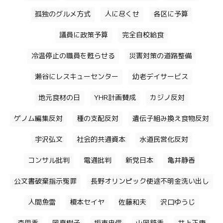
孤独のグルメ方式
人に尽くせ
各区に予算
議員に政策予算
完全自校給食
冷温停止の職員を甦らせる
災害対策の道路整備
瀬谷にレスキューセンター
幼老デイサービス
地元食材の日
YHR計画賛成
カジノ反対
ゲノム編集反対
種の支配反対
遺伝子組み換え食物反対
宇沢弘文
社会的共通資本
水道民営化反対
コンサル批判
電通批判
新党日本
亀井静香
公文書破棄指示冤罪
長野オリンピック使途不明金洗い出し
人間魚雷
榎本セイヤ
佐藤和夫
沢口ゆうじ