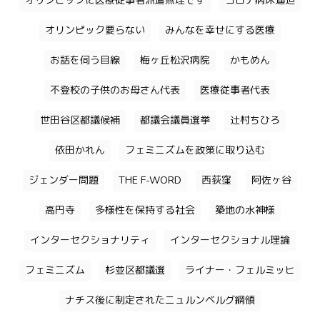
オリンピックに医療従事者派遣無理です
コロナ病床逼迫
オリンピック要らない
みんなを幸せにする医療
お話を伺う目線
梅ヶ丘松沢病院
かもめん
不登校の子供のお母さん代表
医療従事者代表
世田谷区都議候補
都議会議員選挙
辻村ちひろ
依田かれん
フェミニズムを政策に取り込む
ジェンダー問題
THE F-WORD
西荻窪
阿佐ヶ谷
高円寺
多様性を保持する社会
築地の水神様
インターセクショナリティ
インターセクショナル理論
フェミニズム
杉並区都議選
ライナー・フェルミッヒ
ナチス後に制定されたニュルンベルグ綱領