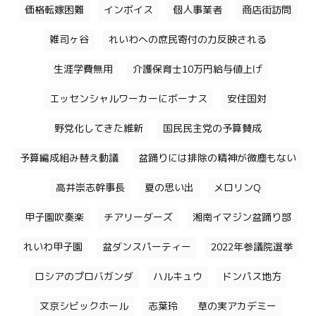
価格転嫁困難
インボイス
個人事業者
商店街訪問
雑司ヶ谷
れいわへの庶民寄付の力反映される
生涯学費無用
介護保育士10万円給与値上げ
エッセンシャルワーカーにボーナス
安住国対
野党化してきた維新
国民民主党の予算賛成
予算編成組み替え動議
盆踊りには排除の精神が微塵もない
高井崇志幹事長
夏の思い出
メロリンQ
甲子園吹奏楽
チアリーダーズ
湘南イマジン盆踊り部
れいわ甲子園
盆ダンスパーティー
2022年参議院選挙
ロシアのプロバガンダ
ハルキュウ
ドンパス地方
文京シビックホール
志葉玲
草の実アカデミー