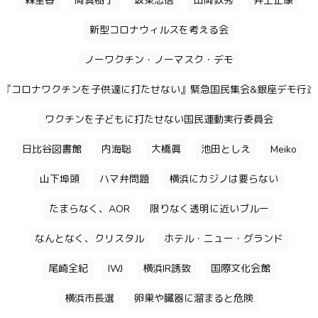
森里香
岡真樹子
坂東忠信
山岡鉄秀
井上正康
新型コロナウィルスを考える会
ノーワクチン・ノーマスク・デモ
『コロナワクチンを子供達に打たせない』緊急国民集会&銀座デモ行進
ワクチンを子どもに打たせない国民運動実行委員会
日比谷図書館
内海聡
大橋眞
池田としえ
Meiko
山下埠頭
ハマ弁問題
横浜にカジノは要らない
たまらなく、AOR
限りなく透明に近いブルー
なんとなく、クリスタル
ホテル・ニュー・グランド
尾崎全紀
IWJ
横浜IR誘致
国際文化会館
横浜市長選
卵巣や臓器に溜まると危険