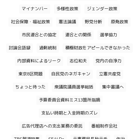
マイナンバー
多様性政策
ジェンダー政策
社会保障・福祉政策
憲法論議
野党分断
原発政策
市民連合との協定
連合との関係
選挙協力
討論会語録
過剰統制
積極財政をアピールできなかった
内部資料によるリーク
志位和夫
党内の自浄力
東京8区問題
自民党のネガキャン
立憲共産党
ちょっと待った
衆議院議員選挙総括
集中審議へ
予算委員会資料ミス13箇所指摘
支払い時期と入金時期のズレ
広告代理店への支出業務の委託
番組制作会社