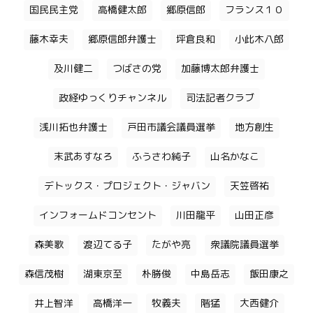
国民民主党
高橋健太郎
郷原信郎
フランス１０
藤木幸夫
郷原信郎弁護士
坪倉良和
小此木八郎
及川健二
つばさの党
加藤博太郎弁護士
政経ゆっくりチャンネル
司法記者クラブ
浅川拓也弁護士
戸田市議会議員選挙
地方創生
末武あすなろ
ふうさわ純子
山名かなこ
デトックス・プロジェクト・ジャバン
天笠啓祐
インフォームドコンセント
川田龍平
山田正彦
森美歌
渡辺てる子
たがや亮
衆議院議員選挙
森信茂樹
湖東京至
朴勝俊
中島岳志
飯田康之
井上智洋
高橋洋一
牧義夫
階猛
大西健介