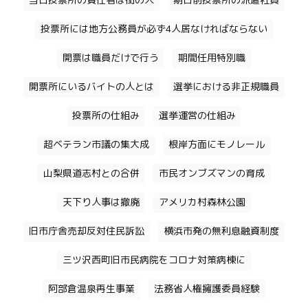
当日投票所の責任者は街の人
期日前投票所の派遣社員
投票所には地方公務員が必ず4人居なければならない
開票は職員だけで行う
期間任用特別職
開票所にいるバイトの人とは
選挙における非正規職員
投票所の仕組み
選挙運営の仕組み
超ベテラン市議の集大成
根岸方面にモノレール
山梨県道志村との合併
市民オンブズマンの育成
天下り人事は撤廃
アメリカ村森林公園
旧市庁舎売却反対住民訴訟
横浜市発の無利息融資制度
三ツ沢西町旧市民病院をコロナ対策病棟に
阿部倉温泉再生事業
法務省人権擁護委員経験