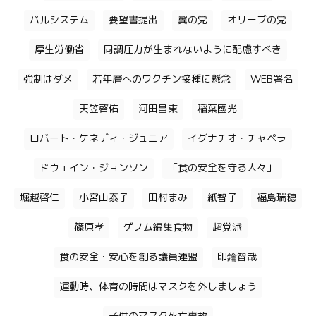
パルシステム
要望書提出
翼の党
オリーブの党
厚生労働省
同調圧力が生まれないように配慮すべき
強制はダメ
若年層へのワクチン接種に懸念
WEB署名
天笠啓佑
河田昌東
稲葉國光
ロバート・ケネディ・ジュニア
イグナチオ・チャペラ
ドウェイン・ジョンソン
「食の安全を守る人々」
堀越啓仁
小宮山泰子
田村まみ
紙智子
福島瑞穂
篠原孝
ゲノム編集食物
超党派
食の安全・安心を創る議員連盟
印鑰智哉
運動時、体育の時間はマスクを外しましょう