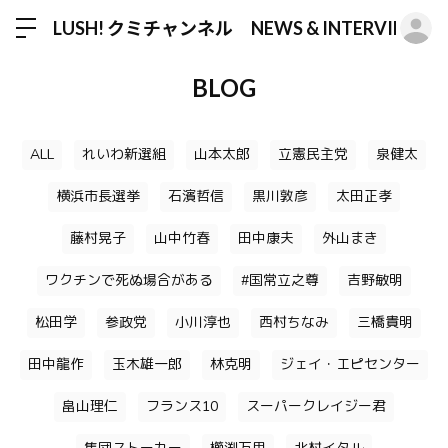
ロ
LUSH! クミチャンネル NEWS & INTERVIEW
BLOG
ALL
れいわ新選組
山本太郎
立憲民主党
泉健太
横浜市長選挙
石濱哲信
黒川敦彦
太田正孝
藤村晃子
山中竹春
田中康夫
外山まき
ワクチンで死ぬ場合がある
#国常立之尊
吉野敏明
松田学
参政党
小川淳也
西村ちなみ
三橋貴明
田中龍作
玉木雄一郎
林克明
ジェイ・エピセンター
畠山理仁
フランス10
スーパークレイジー君