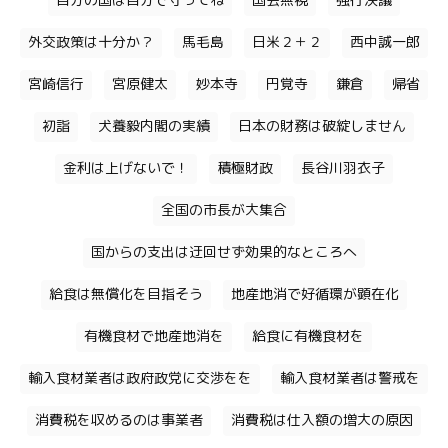
自分の国は自分で守ってね
国会無視
強行決議
外交政策は十分か？
馬毛島
日米２＋２
西中誠一郎
宮崎信行
宮原健太
妙本寺
円覚寺
鎌倉
帰省
初詣
犬養毅内閣の実績
日本の財務は破綻しません
金利は上げないで！
積極財政
長谷川羽衣子
全国の市長が大集合
国からの支出は迂回せず効果的なところへ
給食は無償化を目指そう
地産地消で好循環が顕在化
有機食材で地産地消を
給食に有機食材を
輸入食材業者は政府政党に交渉をを
輸入食材業者は警戒を
消費税を収めるのは事業者
消費税は仕入額の増大の原因