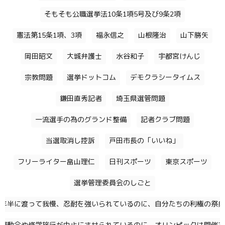
そもそも公職選挙法10条1項5号及び9条2項
憲法第15条1項、3項
福永信之
山根隆治
山下勝矢
岡田昭文
大城弁護士
水谷和子
宇都宮けんじ
宗教問題
選挙ドットコム
デモクラシータイムス
鎌田直秀記者
埼玉県選管問題
一流選手の為のグランド整備
記者クラブ問題
当選取消し控訴
戸田市長の「いいね」
フリーライター畠山理仁
日刊スポーツ
東京スポーツ
選挙管理委員会のしごと
年半に渡って我慢、忍耐を強いられているのに、自分たちの利権の祭典