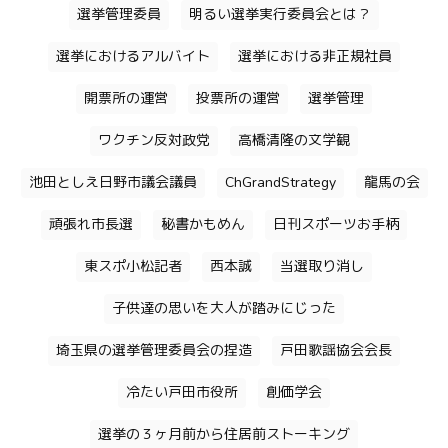
選挙管理委員
明るい選挙実行委員会とは？
選挙におけるアルバイト
選挙における非正規社員
開票所の運営
投票所の運営
選挙管理
ワクチン反対政党
高橋清隆の文学観
池田としえ日野市議会議員
ChGrandStrategy
龍馬の会
頑張れ市長選
秘書かもめん
日刊スポーツお手柄
東スポ小松記者
西本誠
当選取り消し
子供達の思いを大人が踏みにじった
埼玉県の選挙管理委員会の捏造
戸田歌謡協会会長
冷たい戸田市役所
創価学会
選挙の３ヶ月前から住居前ストーキング