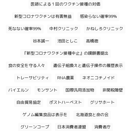
医師による１回のワクチン接種の対価
新型コロナワクチンは有害無益
感染らない確率99%
死なない確率99%
中村クリニック
かねしろクリニック
谷本誠一
池田としこ
高橋徳
『新型コロナワクチン接種中止』の嘆願書提出
食の安全を守る人々
遺伝子組換えと遺伝子操作の履歴表示
トレーサビリティ
RNA農薬
ネオニコチノイド
バイエルン
モンサント
国際汎用添加物
非関税障壁
自由貿易協定
ポストハーベスト
グリサホート
ゲノム編集食品は表示を
北海道食と命の会
グリーンコープ
日本消費者連盟
消費者庁