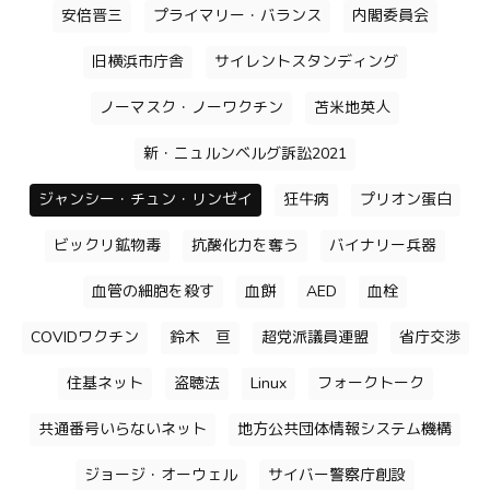
安倍晋三
プライマリー・バランス
内閣委員会
旧横浜市庁舎
サイレントスタンディング
ノーマスク・ノーワクチン
苫米地英人
新・ニュルンベルグ訴訟2021
ジャンシー・チュン・リンゼイ
狂牛病
プリオン蛋白
ビックリ鉱物毒
抗酸化力を奪う
バイナリー兵器
血管の細胞を殺す
血餅
AED
血栓
COVIDワクチン
鈴木 亘
超党派議員連盟
省庁交渉
住基ネット
盗聴法
Linux
フォークトーク
共通番号いらないネット
地方公共団体情報システム機構
ジョージ・オーウェル
サイバー警察庁創設