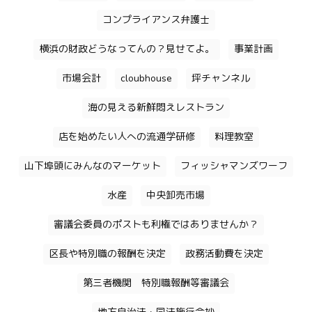
コンプライアンス弁護士
横浜の財政どうなってんの？見せてよ。
事業計画
市場会計
cloubhouse
坪チャンネル
海の見える新鮮悶えレストラン
店を始めたい人への流通学研修
料理教室
山下埠頭にみんなのマーケット
フィッシャマンズワーフ
水産
中央卸売市場
審議会委員のポストも利権ではありませんか？
区長や特別職の報酬を決定
政務活動費を決定
第三者機関 特別職報酬等審議会