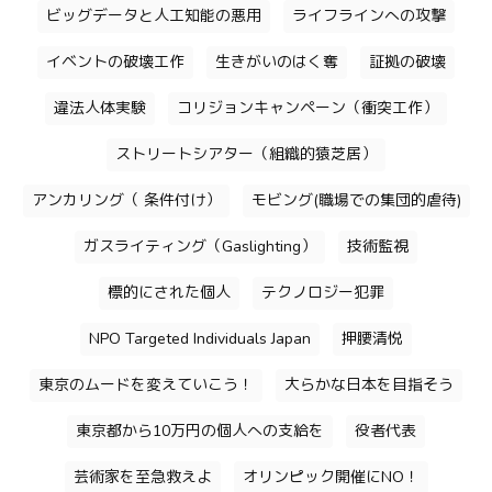
ビッグデータと人工知能の悪用
ライフラインへの攻撃
イベントの破壊工作
生きがいのはく奪
証拠の破壊
違法人体実験
コリジョンキャンペーン（衝突工作）
ストリートシアター（組織的猿芝居）
アンカリング（ 条件付け）
モビング(職場での集団的虐待)
ガスライティング（Gaslighting）
技術監視
標的にされた個人
テクノロジー犯罪
NPO Targeted Individuals Japan
押腰清悦
東京のムードを変えていこう！
大らかな日本を目指そう
東京都から10万円の個人への支給を
役者代表
芸術家を至急救えよ
オリンピック開催にNO！