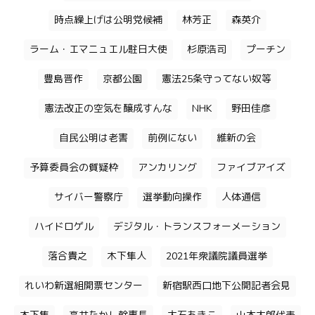
時点繰上げは公明党候補
林芳正
森英介
ラーム・エマニュエル駐日大使
杉原浩司
プーチン
豊島晋作
京都公園
憲法25条守ってない奴等
憲法改正の空気を醸成すんな
NHK
野田佳彦
自民公明は老害
前例にない
維新の会
予算委員会の質疑枠
アンカリング
ファイブアイズ
サイバー警察庁
選挙動向操作
人体通信
ハイドロゲル
デジタル・トランスフォーメーション
落合貴之
木下隼人
2021年衆議院議員選挙
れいわ新選組開票センター
新宿駅西口地下公開記者会見