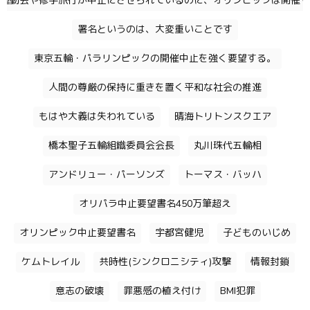
運動会や修学旅行が中止にさせられているのに、オリンピックは開催す
署名というのは、大変重いことです
東京五輪・パラリンピックの開催中止を強く要望する。
人間の尊厳の保持に重きを置く平和な社会の推進
もはや大義は失われている
晴海トリトンスクエア
橋本聖子五輪組織委員会会長
丸川珠代五輪相
アンドリュー・パーソンズ
トーマス・バッハ
オリパラ中止要望書名450万筆超え
オリンピック中止要望書名
宇都宮健児
子どものいじめ
ケムトレイル
共時性(シンクロニシティ)攻撃
情報封鎖
意志の破壊
罪悪感の植え付け
BMI犯罪