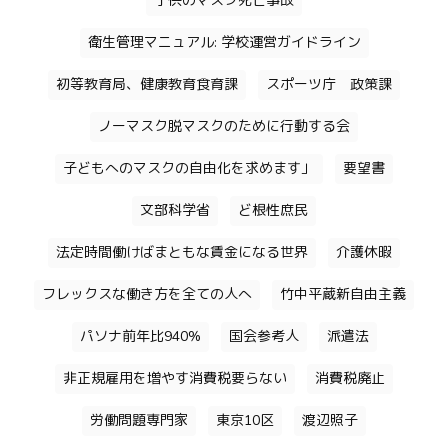
子供のマスク死亡事故
衛生管理マニュアル: 学校運営ガイドライン
初等教育局、健康教育食育課
スポーツ庁 政策課
ノーマスク脱マスクのために行動する会
子どもへのマスクの自由化を求めます」
要望書
文部科学省
ど根性庶民
法定時間働けばまともな賃金になる世界
介護休暇
フレックスな働き方を全ての人へ
竹中平蔵新自由主義
パソナ前年比940%
国会参考人
派遣法
非正規雇用を増やす消費税要らない
消費税廃止
労働問題専門家
東京10区
渡辺照子