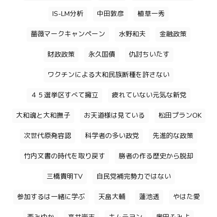
IS-LM分析
中田敦彦
植草一秀
薔薇マークキャンペーン
水野和夫
金融政策
財政政策
永久国債
仇討ちいたす
ワクチンによる大和民族断種を許さない
４５選挙区すべて擁立
疲れていない元気な新党
大和魂と大和撫子
お天道様は見ている
松田プランOK
次世代原発容認
科学者の多い政党
先進的な政策
竹内文書の時代を取り戻す
勝者の作る歴史から脱却
三橋貴明TV
自民党補完勢力ではない
参加するは一緒に学ぶ
天畠大輔
蓮池透
やはた愛