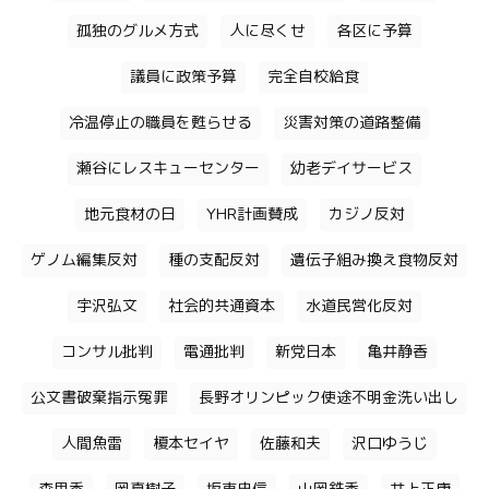
孤独のグルメ方式
人に尽くせ
各区に予算
議員に政策予算
完全自校給食
冷温停止の職員を甦らせる
災害対策の道路整備
瀬谷にレスキューセンター
幼老デイサービス
地元食材の日
YHR計画賛成
カジノ反対
ゲノム編集反対
種の支配反対
遺伝子組み換え食物反対
宇沢弘文
社会的共通資本
水道民営化反対
コンサル批判
電通批判
新党日本
亀井静香
公文書破棄指示冤罪
長野オリンピック使途不明金洗い出し
人間魚雷
榎本セイヤ
佐藤和夫
沢口ゆうじ