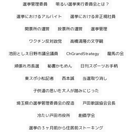
選挙管理委員
明るい選挙実行委員会とは？
選挙におけるアルバイト
選挙における非正規社員
開票所の運営
投票所の運営
選挙管理
ワクチン反対政党
高橋清隆の文学観
池田としえ日野市議会議員
ChGrandStrategy
龍馬の会
頑張れ市長選
秘書かもめん
日刊スポーツお手柄
東スポ小松記者
西本誠
当選取り消し
子供達の思いを大人が踏みにじった
埼玉県の選挙管理委員会の捏造
戸田歌謡協会会長
冷たい戸田市役所
創価学会
選挙の３ヶ月前から住居前ストーキング