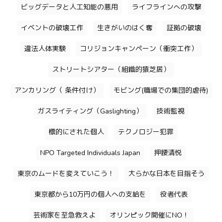
ビッグデータと人工知能の悪用
ライフラインへの攻撃
イベントの破壊工作
生きがいのはく奪
証拠の破壊
違法人体実験
コリジョンキャンペーン（衝突工作）
ストリートシアター（組織的猿芝居）
アンカリング（ 条件付け）
モビング(職場での集団的虐待)
ガスライティング（Gaslighting）
技術監視
標的にされた個人
テクノロジー犯罪
NPO Targeted Individuals Japan
押腰清悦
東京のムードを変えていこう！
大らかな日本を目指そう
東京都から10万円の個人への支給を
役者代表
芸術家を至急救えよ
オリンピック開催にNO！