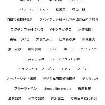
集団ストーカー
櫛渕万里
北村イタル
ゼン・ハニーカット
松尾匡
野党共闘
消費税減税研究会
スパイクは分解されず永遠に体内に残る
ワクチンで不妊になる
#ホツマツタエ
水道橋博士
長谷川ういこ
大島九州男
日本新秩序
赤尾由美
武田邦彦
神谷宗幣
ロシア
キエフ
ウクライナ
三井よしふみ
ムーンショット計画
トランスヒューマニズム
キャリー・マディ
スーパーシティ構想
デジタル田園都市構想
デジタル庁
ブルージャパン
choose life project
環境政策
農業政策
子育て政策
逢坂誠二
立憲民主党代表選