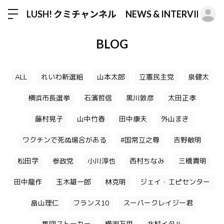
ロ
LUSH! クミチャンネル NEWS & INTERVIEW
BLOG
ALL
れいわ新選組
山本太郎
立憲民主党
泉健太
横浜市長選挙
石濱哲信
黒川敦彦
太田正孝
藤村晃子
山中竹春
田中康夫
外山まき
ワクチンで死ぬ場合がある
#国常立之尊
吉野敏明
松田学
参政党
小川淳也
西村ちなみ
三橋貴明
田中龍作
玉木雄一郎
林克明
ジェイ・エピセンター
畠山理仁
フランス10
スーパークレイジー君