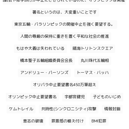
運動会や修学旅行が中止にさせられているのに、オリンピックは開催す
署名というのは、大変重いことです
東京五輪・パラリンピックの開催中止を強く要望する。
人間の尊厳の保持に重きを置く平和な社会の推進
もはや大義は失われている
晴海トリトンスクエア
橋本聖子五輪組織委員会会長
丸川珠代五輪相
アンドリュー・パーソンズ
トーマス・バッハ
オリパラ中止要望書名450万筆超え
オリンピック中止要望書名
宇都宮健児
子どものいじめ
ケムトレイル
共時性(シンクロニシティ)攻撃
情報封鎖
意志の破壊
罪悪感の植え付け
BMI犯罪