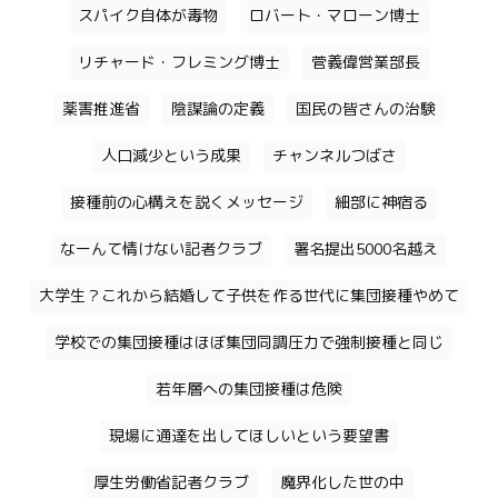
スパイク自体が毒物
ロバート・マローン博士
リチャード・フレミング博士
菅義偉営業部長
薬害推進省
陰謀論の定義
国民の皆さんの治験
人口減少という成果
チャンネルつばさ
接種前の心構えを説くメッセージ
細部に神宿る
なーんて情けない記者クラブ
署名提出5000名越え
大学生？これから結婚して子供を作る世代に集団接種やめて
学校での集団接種はほぼ集団同調圧力で強制接種と同じ
若年層への集団接種は危険
現場に通達を出してほしいという要望書
厚生労働省記者クラブ
魔界化した世の中