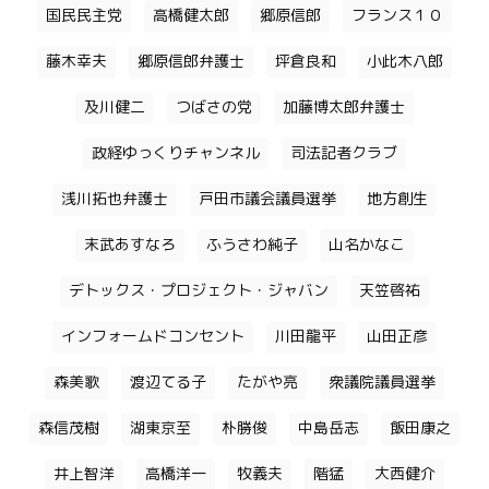
国民民主党
高橋健太郎
郷原信郎
フランス１０
藤木幸夫
郷原信郎弁護士
坪倉良和
小此木八郎
及川健二
つばさの党
加藤博太郎弁護士
政経ゆっくりチャンネル
司法記者クラブ
浅川拓也弁護士
戸田市議会議員選挙
地方創生
末武あすなろ
ふうさわ純子
山名かなこ
デトックス・プロジェクト・ジャバン
天笠啓祐
インフォームドコンセント
川田龍平
山田正彦
森美歌
渡辺てる子
たがや亮
衆議院議員選挙
森信茂樹
湖東京至
朴勝俊
中島岳志
飯田康之
井上智洋
高橋洋一
牧義夫
階猛
大西健介