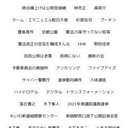
時点繰上げは公明党候補
林芳正
森英介
ラーム・エマニュエル駐日大使
杉原浩司
プーチン
豊島晋作
京都公園
憲法25条守ってない奴等
憲法改正の空気を醸成すんな
NHK
野田佳彦
自民公明は老害
前例にない
維新の会
予算委員会の質疑枠
アンカリング
ファイブアイズ
サイバー警察庁
選挙動向操作
人体通信
ハイドロゲル
デジタル・トランスフォーメーション
落合貴之
木下隼人
2021年衆議院議員選挙
れいわ新選組開票センター
新宿駅西口地下公開記者会見