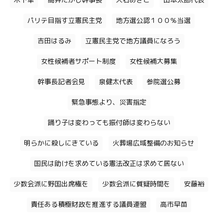
木下隼
高井たかし幹事長
大石あきこ
山本太郎代表
パリテ目指す立憲民主党
地方選公認１００％当選
吉田はるみ
立憲民主党で地方議員になろう
女性候補者サポート制度
女性候補大募集
幹事長記者会見
泉健太代表
参院選公募
緊急事態より、災害指定
踊り子は変わっても振付師は変わらない
明らかに殺しにきている
火葬場広域整備のお知らせ
国民は助けを求めている憲法改正は求めて居ない
少数会派に野国出席権を
少数会派に質疑時間を
安藤裕
責任ある積極財政を推進する議員連盟
高市早苗