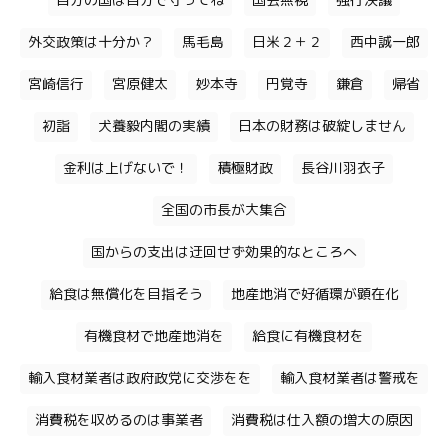
自分の国は自分で守ってね
国会無視
強行決議
外交政策は十分か？
馬毛島
日米２＋２
西中誠一郎
宮崎信行
宮原健太
妙本寺
円覚寺
鎌倉
帰省
初詣
犬養毅内閣の実績
日本の財務は破綻しません
金利は上げないで！
積極財政
長谷川羽衣子
全国の市長が大集合
国からの支出は迂回せず効果的なところへ
給食は無償化を目指そう
地産地消で好循環が顕在化
有機食材で地産地消を
給食に有機食材を
輸入食材業者は政府政党に交渉をを
輸入食材業者は警戒を
消費税を収めるのは事業者
消費税は仕入額の増大の原因