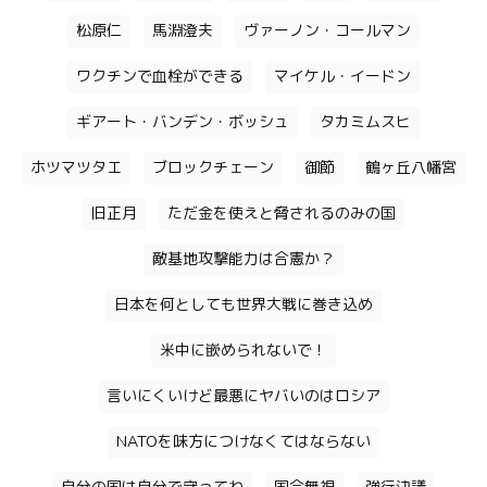
松原仁
馬淵澄夫
ヴァーノン・コールマン
ワクチンで血栓ができる
マイケル・イードン
ギアート・バンデン・ボッシュ
タカミムスヒ
ホツマツタエ
ブロックチェーン
御節
鶴ヶ丘八幡宮
旧正月
ただ金を使えと脅されるのみの国
敵基地攻撃能力は合憲か？
日本を何としても世界大戦に巻き込め
米中に嵌められないで！
言いにくいけど最悪にヤバいのはロシア
NATOを味方につけなくてはならない