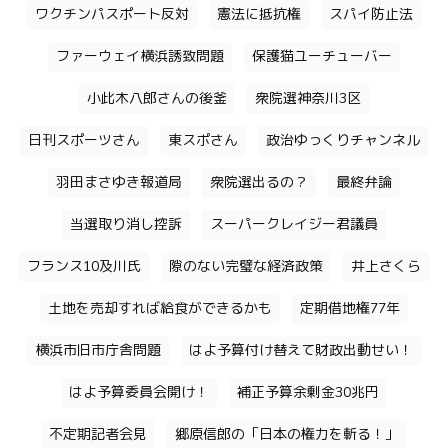
ワクチンパスポート反対
憲法に抵抗権
スパイ防止法
ファーウェイ横浜誘致問題
保護猫ユーチューバー
小此木八郎さんの後釜
衆院選神奈川3区
日刊スポーツさん
東スポさん
政治ゆっくりチャンネル
羽田まさゆき報道局
衆院選出るの？
最終弁論
当選取り消し控訴
スーパークレイジー君議員
フランス10及川氏
隙のない完璧な経済政策
井上さくら
土地を売却すれば給食ができるかも
定期借地権77年
横浜市旧市庁舎問題
はよ予算付け替えて財政出動せい！
はよ予算委員会開け！
補正予算余剰金30兆円
不定期記者会見
郷原信郎の「日本の権力を斬る！」