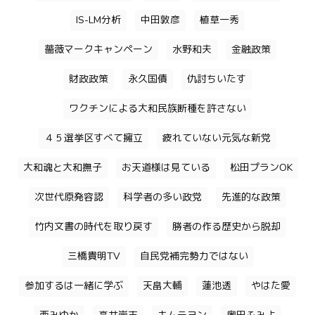
IS-LM分析
中田敦彦
植草一秀
薔薇マークキャンペーン
水野和夫
金融政策
財政政策
永久国債
仇討ちいたす
ワクチンによる大和民族断種を許さない
４５選挙区すべて擁立
疲れていない元気な新党
大和魂と大和撫子
お天道様は見ている
松田プランOK
次世代原発容認
科学者の多い政党
先進的な政策
竹内文書の時代を取り戻す
勝者の作る歴史から脱却
三橋貴明TV
自民党補完勢力ではない
参加するは一緒に学ぶ
天畠大輔
蓮池透
やはた愛