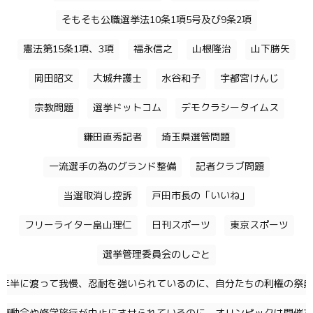
そもそも公職選挙法10条1項5号及び9条2項
憲法第15条1項、3項
福永信之
山根隆治
山下勝矢
岡田昭文
大城弁護士
水谷和子
宇都宮けんじ
宗教問題
選挙ドットコム
デモクラシータイムス
鎌田直秀記者
埼玉県選管問題
一流選手の為のグランド整備
記者クラブ問題
当選取消し控訴
戸田市長の「いいね」
フリーライター畠山理仁
日刊スポーツ
東京スポーツ
選挙管理委員会のしごと
年半に渡って我慢、忍耐を強いられているのに、自分たちの利権の祭典