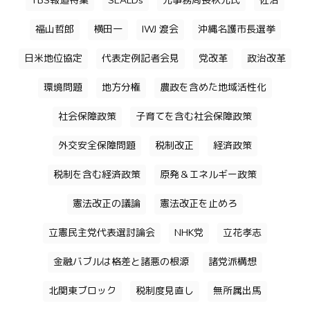
TBS報道特集
SEALDs
元事務局長秋元氏
佐治
福山哲郎
横田一
IWJ 渡会
沖縄名護市長選挙
日米地位協定
代表定例記者会見
党改革
政治改革
環境問題
地方分権
農政を含めた地域活性化
社会保障政策
子育てを含む社会保障政策
外交安全保障問題
税制改正
経済政策
税制を含む経済政策
原発＆エネルギー政策
憲法改正の議論
憲法改正を止めろ
立憲民主党代表選討論会
NHK党
立花孝志
金融バブルは格差と諸悪の根源
諸党派構想
北関東ブロック
税制度見直し
無所属出馬