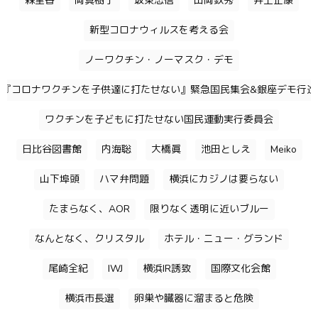
森里香
岡真樹子
坂東忠信
山岡鉄秀
井上正康
新型コロナウィルスを考える会
ノーワクチン・ノーマスク・デモ
『コロナワクチンを子供達に打たせない』緊急国民集会&銀座デモ行進
ワクチンを子どもに打たせない国民運動実行委員会
日比谷図書館
内海聡
大橋眞
池田としえ
Meiko
山下埠頭
ハマ弁問題
横浜にカジノは要らない
たまらなく、AOR
限りなく透明に近いブルー
なんとなく、クリスタル
ホテル・ニュー・グランド
尾崎全紀
IWJ
横浜IR誘致
国際文化会館
横浜市長選
卵巣や臓器に溜まると危険