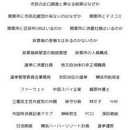
市民の出口調査と異なる結果はなぜか
開票所に市民応援団が来ないのはなぜか
開票所とマスコミ
開票所に区役所OBはいるのか
開票所に派遣社員はいるのか
投票箱の差替えはあるのかないのか
投票箱保管室の施錠管理
投票所の人員構成
選挙に派遣社員
地方自治体の非正規職員
選挙管理委員会事務局
世田谷区の選挙
横浜市助成金
ファーウェイ
中国スパイ企業
郷原弁護士
立憲民主党共産党の共闘
保守分裂
林文子
YHR
外国特派員記者クラブ
神保哲生
FCCJ
深田萌絵
日活映画
横浜ハーバーリゾート計画
選挙運営