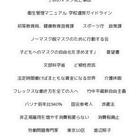
子供のマスク死亡事故
衛生管理マニュアル: 学校運営ガイドライン
初等教育局、健康教育食育課
スポーツ庁 政策課
ノーマスク脱マスクのために行動する会
子どもへのマスクの自由化を求めます」
要望書
文部科学省
ど根性庶民
法定時間働けばまともな賃金になる世界
介護休暇
フレックスな働き方を全ての人へ
竹中平蔵新自由主義
パソナ前年比940%
国会参考人
派遣法
非正規雇用を増やす消費税要らない
消費税廃止
労働問題専門家
東京10区
渡辺照子