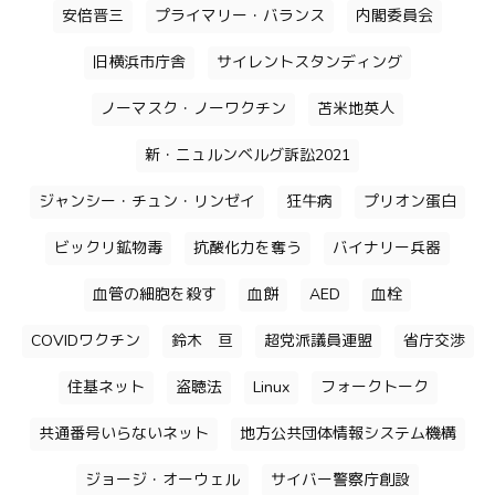
安倍晋三
プライマリー・バランス
内閣委員会
旧横浜市庁舎
サイレントスタンディング
ノーマスク・ノーワクチン
苫米地英人
新・ニュルンベルグ訴訟2021
ジャンシー・チュン・リンゼイ
狂牛病
プリオン蛋白
ビックリ鉱物毒
抗酸化力を奪う
バイナリー兵器
血管の細胞を殺す
血餅
AED
血栓
COVIDワクチン
鈴木 亘
超党派議員連盟
省庁交渉
住基ネット
盗聴法
Linux
フォークトーク
共通番号いらないネット
地方公共団体情報システム機構
ジョージ・オーウェル
サイバー警察庁創設