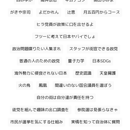
西みゆか
高井崇志
キムテヨン
奥田ふみよ
がきや宗司
よだかれん
辻恵
月五百円からコース
ヒラ党員が政策に口を出せるよ
フツーに考えて日本ヤバイでしょ
政治問題喋りたい人集まれ
スタッフが街宣できる政党
普通の人のための政党
量子力学
日本SDGs
海外勢力に侵食されない日本
歴史認識
天皇擁護
火の鳥
鳳凰
間違いのない国会議員を選ぼう
自分の街は自分達が責任を持つ
徒党を組んで趣味の出口調査を
参院選は見張らなきゃ
市民が選挙を気にする仕組み
実情を知って自治体に質問