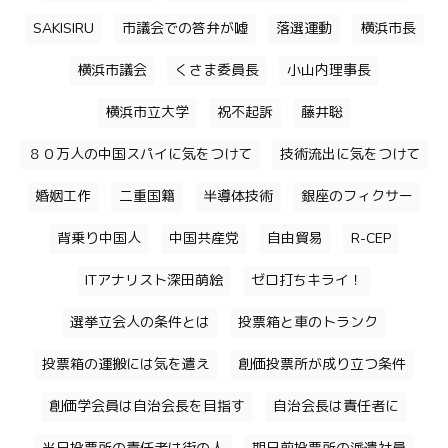
SAKISIRU
市議会での答弁が嘘
落選運動
横浜市長
横浜市議会
くさま委員長
小山内理事長
横浜市立大学
祝不起訴
藤井聡
８０万人の中国スパイに気をつけて
技術流出に気をつけて
婚姻工作
二重国籍
半導体技術
銀座のフィクサー
背乗り中国人
中国共産党
自由貿易
R-CEP
ITアナリスト深田萌絵
ゼロ打ちキライ！
選挙立会人の条件とは
投票箱と車のトランク
投票箱の運搬には気を遣え
創価投票所が成り立つ条件
創価学会員は自治会長を目指す
自治会長は責任者に