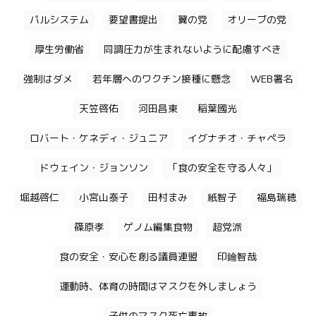
パルシステム
要望書提出
翼の党
オリーブの党
厚生労働省
同調圧力が生まれないように配慮すべき
強制はダメ
若年層へのワクチン接種に懸念
WEB署名
天笠啓佑
河田昌東
稲葉國光
ロバート・ケネディ・ジュニア
イグナチオ・チャペラ
ドウェイン・ジョンソン
「食の安全を守る人々」
堀越啓仁
小宮山泰子
田村まみ
紙智子
福島瑞穂
篠原孝
ゲノム編集食物
超党派
食の安全・安心を創る議員連盟
印鑰智哉
運動時、体育の時間はマスクを外しましょう