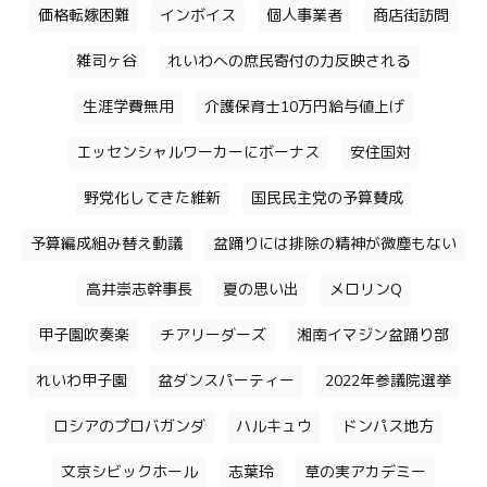
価格転嫁困難
インボイス
個人事業者
商店街訪問
雑司ヶ谷
れいわへの庶民寄付の力反映される
生涯学費無用
介護保育士10万円給与値上げ
エッセンシャルワーカーにボーナス
安住国対
野党化してきた維新
国民民主党の予算賛成
予算編成組み替え動議
盆踊りには排除の精神が微塵もない
高井崇志幹事長
夏の思い出
メロリンQ
甲子園吹奏楽
チアリーダーズ
湘南イマジン盆踊り部
れいわ甲子園
盆ダンスパーティー
2022年参議院選挙
ロシアのプロバガンダ
ハルキュウ
ドンパス地方
文京シビックホール
志葉玲
草の実アカデミー