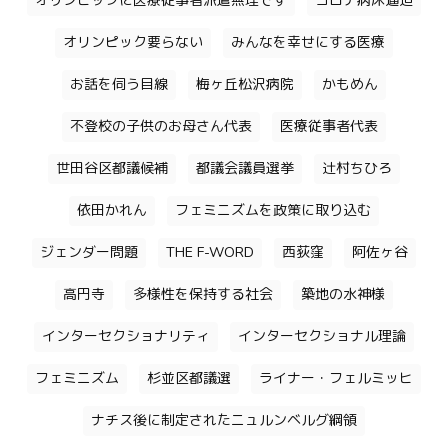
オリンピックに医療従事者派遣無理です
コロナ病床逼迫
オリンピック要らない
みんなを幸せにする医療
お話を伺う目線
梅ヶ丘松沢病院
かもめん
不登校の子供のお母さん代表
医療従事者代表
世田谷区都議候補
都議会議員選挙
辻村ちひろ
依田かれん
フェミニズムを政策に取り込む
ジェンダー問題
THE F-WORD
西荻窪
阿佐ヶ谷
高円寺
多様性を保持する社会
築地の水神様
インターセクショナリティ
インターセクショナル理論
フェミニズム
杉並区都議選
ライナー・フェルミッヒ
ナチス後に制定されたニュルンベルグ綱領