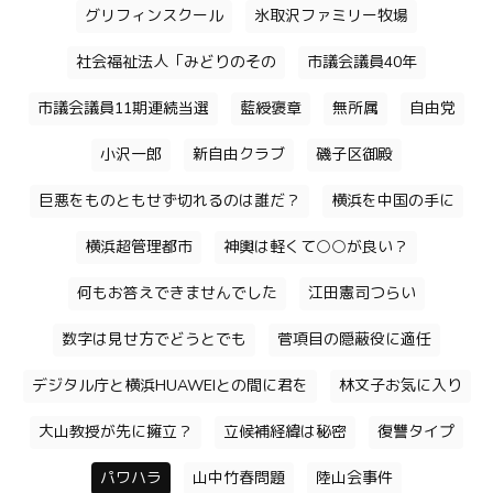
グリフィンスクール
氷取沢ファミリー牧場
社会福祉法人「みどりのその
市議会議員40年
市議会議員11期連続当選
藍綬褒章
無所属
自由党
小沢一郎
新自由クラブ
磯子区御殿
巨悪をものともせず切れるのは誰だ？
横浜を中国の手に
横浜超管理都市
神輿は軽くて○○が良い？
何もお答えできませんでした
江田憲司つらい
数字は見せ方でどうとでも
菅項目の隠蔽役に適任
デジタル庁と横浜HUAWEIとの間に君を
林文子お気に入り
大山教授が先に擁立？
立候補経緯は秘密
復讐タイプ
パワハラ
山中竹春問題
陸山会事件