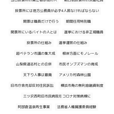
当日投票所の責任者は街の人
期日前投票所の派遣社員
投票所には地方公務員が必ず4人居なければならない
開票は職員だけで行う
期間任用特別職
開票所にいるバイトの人とは
選挙における非正規職員
投票所の仕組み
選挙運営の仕組み
超ベテラン市議の集大成
根岸方面にモノレール
山梨県道志村との合併
市民オンブズマンの育成
天下り人事は撤廃
アメリカ村森林公園
旧市庁舎売却反対住民訴訟
横浜市発の無利息融資制度
三ツ沢西町旧市民病院をコロナ対策病棟に
阿部倉温泉再生事業
法務省人権擁護委員経験