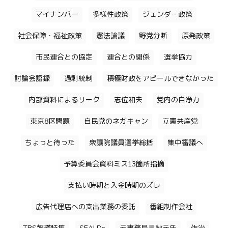
マイナンバー
多様性政策
ジェンダー政策
社会保障・福祉政策
憲法論議
野党分断
原発政策
市民連合との協定
連合との関係
選挙協力
討論会語録
過剰統制
積極財政をアピールできなかった
内部資料によるリーク
志位和夫
党内の自浄力
東京8区問題
自民党のネガキャン
立憲共産党
ちょっと待った
衆議院議員選挙総括
集中審議へ
予算委員会資料ミス13箇所指摘
支払い時期と入金時期のズレ
広告代理店への支出業務の委託
番組制作会社