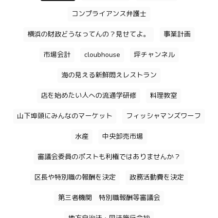
コンプライアンス弁護士
横浜の財政どうなってんの？見せてよ。
事業計画
市場会計
cloubhouse
坪チャンネル
海の見える新鮮悶えレストラン
店を始めたい人への流通学研修
料理教室
山下埠頭にみんなのマーケット
フィッシャマンズワーフ
水産
中央卸売市場
審議会委員のポストも利権ではありませんか？
区長や特別職の報酬を決定
政務活動費を決定
第三者機関 特別職報酬等審議会