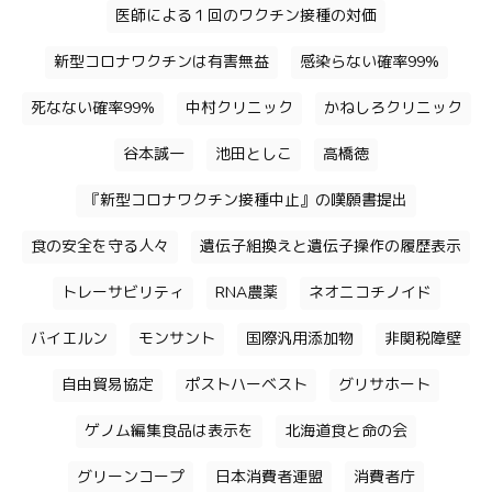
医師による１回のワクチン接種の対価
新型コロナワクチンは有害無益
感染らない確率99%
死なない確率99%
中村クリニック
かねしろクリニック
谷本誠一
池田としこ
高橋徳
『新型コロナワクチン接種中止』の嘆願書提出
食の安全を守る人々
遺伝子組換えと遺伝子操作の履歴表示
トレーサビリティ
RNA農薬
ネオニコチノイド
バイエルン
モンサント
国際汎用添加物
非関税障壁
自由貿易協定
ポストハーベスト
グリサホート
ゲノム編集食品は表示を
北海道食と命の会
グリーンコープ
日本消費者連盟
消費者庁