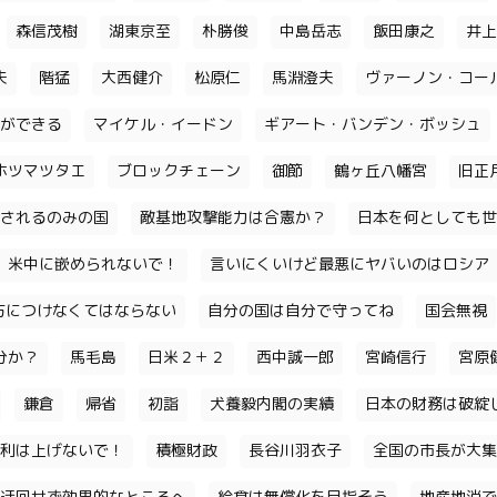
森信茂樹
湖東京至
朴勝俊
中島岳志
飯田康之
井上
夫
階猛
大西健介
松原仁
馬淵澄夫
ヴァーノン・コー
ができる
マイケル・イードン
ギアート・バンデン・ボッシュ
ホツマツタエ
ブロックチェーン
御節
鶴ヶ丘八幡宮
旧正
されるのみの国
敵基地攻撃能力は合憲か？
日本を何としても世
米中に嵌められないで！
言いにくいけど最悪にヤバいのはロシア
味方につけなくてはならない
自分の国は自分で守ってね
国会無視
分か？
馬毛島
日米２＋２
西中誠一郎
宮崎信行
宮原
鎌倉
帰省
初詣
犬養毅内閣の実績
日本の財務は破綻
利は上げないで！
積極財政
長谷川羽衣子
全国の市長が大集