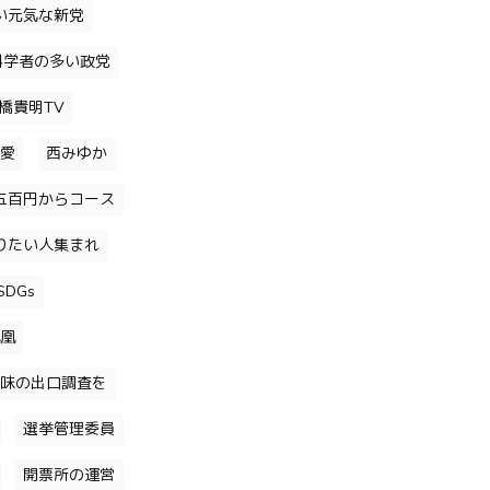
い元気な新党
科学者の多い政党
橋貴明TV
愛
西みゆか
五百円からコース
りたい人集まれ
DGs
凰
味の出口調査を
選挙管理委員
開票所の運営