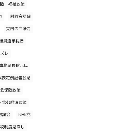
障・福祉政策
力
討論会語録
党内の自浄力
議員選挙総括
のズレ
事務局長秋元氏
代表定例記者会見
会保障政策
を含む経済政策
討論会
NHK党
税制度見直し