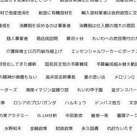
迂回せず効果的なところへ
給食は無償化を目指そう
地産地消で
材で地産地消を
給食に有機食材を
輸入食材業者は政府政党に交
警戒を
消費税を収めるのは事業者
消費税は仕入額の増大の原因
個人事業者
商店街訪問
雑司ヶ谷
れいわへの庶民寄付の
介護保育士10万円給与値上げ
エッセンシャルワーカーにボーナ
野党化してきた維新
国民民主党の予算賛成
予算編成組み替え動
の精神が微塵もない
高井崇志幹事長
夏の思い出
メロリンQ
ーダーズ
湘南イマジン盆踊り部
れいわ甲子園
盆ダンスパー
選挙
ロシアのプロバガンダ
ハルキュウ
ドンパス地方
文
の実アカデミー
IS-LM分析
中田敦彦
植草一秀
薔薇マー
水野和夫
金融政策
財政政策
永久国債
仇討ちいたす