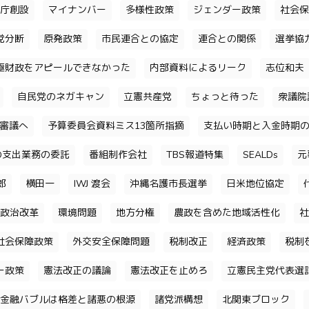
庁創設
マイナンバー
多様性政策
ジェンダー政策
社会保
党分断
原発政策
市民連合との協定
連合との関係
選挙協
極財政をアピールできなかった
内部資料によるリーク
志位和夫
自民党のネガキャン
立憲共産党
ちょっと待った
衆議院
審議へ
予算委員会資料ミス13箇所指摘
支払い時期と入金時期
の支出業務の委託
番組制作会社
TBS報道特集
SEALDs
元
郎
横田一
IWJ 渡会
沖縄名護市長選挙
日米地位協定
政治改革
環境問題
地方分権
農政を含めた地域活性化
社
社会保障政策
外交安全保障問題
税制改正
経済政策
税制
ー政策
憲法改正の議論
憲法改正を止めろ
立憲民主党代表選
金融バブルは格差と諸悪の根源
諸党派構想
北関東ブロック