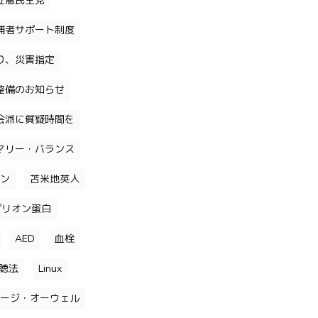
立憲民主党
補者サポート制度
り、災害指定
整備のお知らせ
会派に質疑時間を
マリー・バランス
ン
苫米地英人
プリオン蛋白
AED
血栓
聴法
Linux
ージ・オーウェル