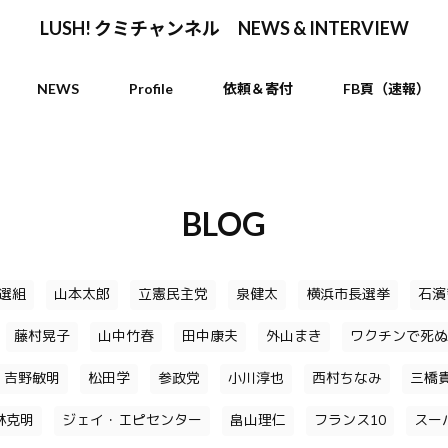
LUSH! クミチャンネル NEWS & INTERVIEW
NEWS
Profile
依頼＆寄付
FB頁（速報）
BLOG
選組
山本太郎
立憲民主党
泉健太
横浜市長選挙
石濱
藤村晃子
山中竹春
田中康夫
外山まき
ワクチンで死ぬ
吉野敏明
松田学
参政党
小川淳也
西村ちなみ
三橋
林克明
ジェイ・エピセンター
畠山理仁
フランス10
スー