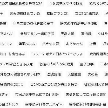
よる大和民族断種を許さない
４５選挙区すべて擁立
疲れていな
子
お天道様は見ている
松田プランOK
次世代原発容認
政策
竹内文書の時代を取り戻す
勝者の作る歴史から脱却
三
ではない
参加するは一緒に学ぶ
天畠大輔
蓮池透
やはた
ムテヨン
奥田ふみよ
がきや宗司
よだかれん
辻恵
月
策に口を出せるよ
フツーに考えて日本ヤバイでしょ
政治問題喋
ッフが街宣できる政党
普通の人のための政党
量子力学
日本S
外勢力に侵食されない日本
歴史認識
天皇擁護
火の鳥
鳳
会議員を選ぼう
自分の街は自分達が責任を持つ
徒党を組んで趣
なきゃ
市民が選挙を気にする仕組み
実情を知って自治体に質問
委員会とは？
選挙におけるアルバイト
選挙における非正規社員