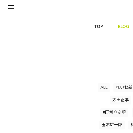
TOP
BLOG
ALL
れいわ新
太田正孝
#国常立之尊
玉木雄一郎