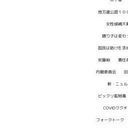
木下隼
地方選公認１０
女性候補大
踊り子は変わ
国民は助けを求
安藤裕
責任
内閣委員会
旧
新・ニュル
ビックリ鉱物毒
COVIDワク
フォークトーク