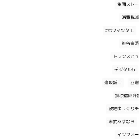
集団ストー
消費税減
#ホツマツタエ
神谷宗幣
トランスヒュ
デジタル庁
逢坂誠二
立憲
郷原信郎弁
政経ゆっくりチ
末武あすなろ
インフォー