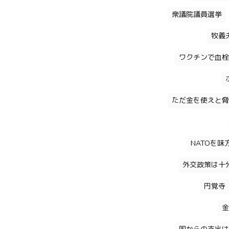
衆議院議員選挙
牧義
ワクチンで血栓
ただ金を使えと脅
NATOを
外交政策は十
円覚寺
金