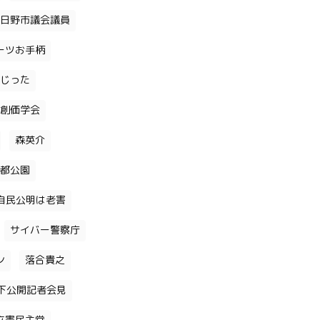
日野市議会議員
ーツお手柄
じった
創価学会
森英介
都公園
自民公明は老害
サイバー警察庁
ン
落合貴之
下公開記者会見