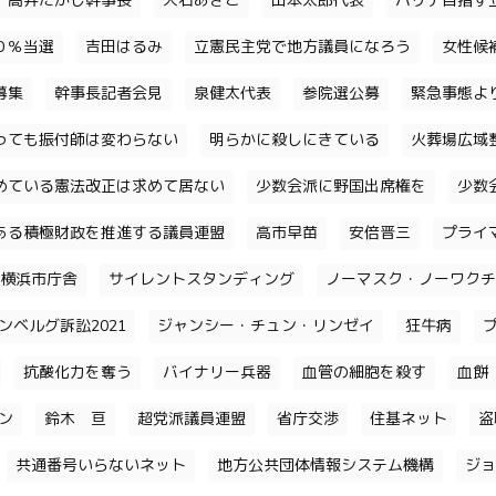
高井たかし幹事長
大石あきこ
山本太郎代表
パリテ目指す
０％当選
吉田はるみ
立憲民主党で地方議員になろう
女性候
募集
幹事長記者会見
泉健太代表
参院選公募
緊急事態よ
っても振付師は変わらない
明らかに殺しにきている
火葬場広域
めている憲法改正は求めて居ない
少数会派に野国出席権を
少数
ある積極財政を推進する議員連盟
高市早苗
安倍晋三
プライ
横浜市庁舎
サイレントスタンディング
ノーマスク・ノーワクチ
ンベルグ訴訟2021
ジャンシー・チュン・リンゼイ
狂牛病
抗酸化力を奪う
バイナリー兵器
血管の細胞を殺す
血餅
チン
鈴木 亘
超党派議員連盟
省庁交渉
住基ネット
盗
共通番号いらないネット
地方公共団体情報システム機構
ジョ