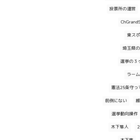
投票所の運営
ChGrandS
東スポ
埼玉県の
選挙の３
ラーム
憲法25条守っ
前例にない
維
選挙動向操作
木下隼人