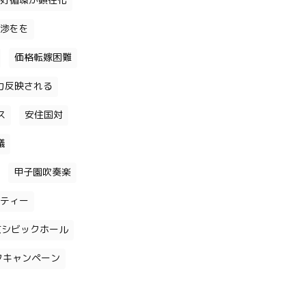
好循環が顕在化
渉をを
価格転嫁困難
力反映される
ス
安住国対
議
甲子園吹奏楽
ティー
京シビックホール
クキャンペーン