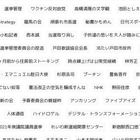
選挙管理
ワクチン反対政党
高橋清隆の文学観
池田としえ
trategy
龍馬の会
頑張れ市長選
秘書かもめん
日刊スポ
小松記者
西本誠
当選取り消し
子供達の思いを大人が踏みに
選挙管理委員会の捏造
戸田歌謡協会会長
冷たい戸田市役所
ヶ月前から住居前ストーキング
時点繰上げは公明党候補
林芳正
・エマニュエル駐日大使
杉原浩司
プーチン
豊島晋作
京
てない奴等
憲法改正の空気を醸成すんな
NHK
野田佳彦
新の会
予算委員会の質疑枠
アンカリング
ファイブアイズ
人体通信
ハイドロゲル
デジタル・トランスフォーメーショ
2021年衆議院議員選挙
れいわ新選組開票センター
新宿駅西口地