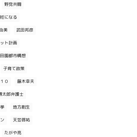
野党共闘
妊になる
由美
武田邦彦
ット計画
田園都市構想
子育て政策
１０
藤木幸夫
博太郎弁護士
挙
地方創生
ン
天笠啓祐
たがや亮