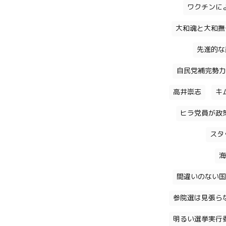
ワクチンに
大和魂と大和撫
先進的な
自民党補完勢力
高井崇志
キ
ヒラ党員が政
スタ
海
間違いのない国
参院選は見張ら
明るい選挙実行