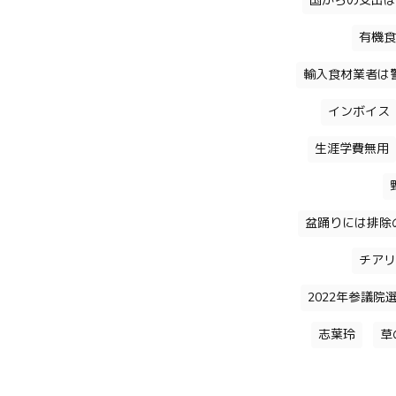
国からの支出は
有機食
輸入食材業者は
インボイス
生涯学費無用
盆踊りには排除
チアリ
2022年参議院
志葉玲
草