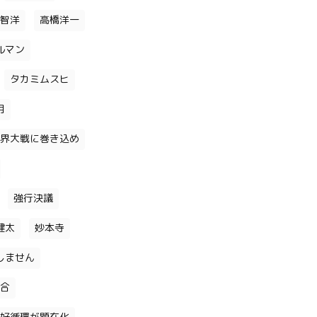
智洋
高橋洋一
ルマン
タカミムスヒ
月
界大戦に巻き込め
強行決議
健太
妙本寺
しません
合