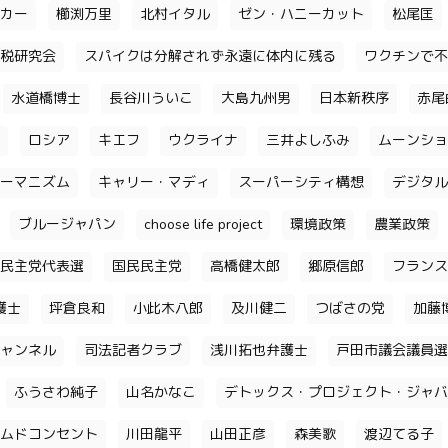
カー
櫛渕万里
北村イタル
ゼン・ハニーカット
松尾匡
税研究会
スパイクは分解されず永遠に体内に残る
ワクチンで不
水道橋博士
長谷川ういこ
大島九州男
日本新秩序
赤尾
ロシア
キエフ
ウクライナ
三井よしふみ
ムーンショ
ーマニズム
キャリー・マディ
スーパーシティ構想
デジタル
ブルージャパン
choose life project
環境政策
農業政策
民主党代表選
国民民主党
高橋健太郎
郷原信郎
フランス
護士
坪倉良和
小此木八郎
及川健二
つばさの党
加藤
ャンネル
司法記者クラブ
浅川拓也弁護士
戸田市議会議員選
ふうさわ純子
山名かなこ
デトックス・プロジェクト・ジャバ
ムドコンセント
川田龍平
山田正彦
森美歌
渡辺てる子