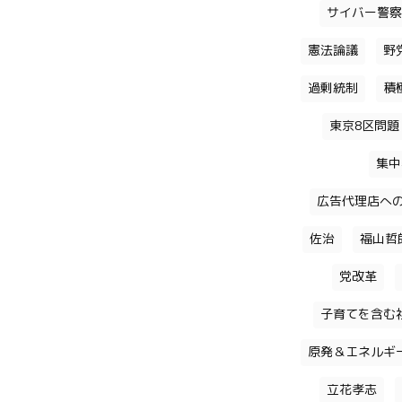
サイバー警察
憲法論議
野
過剰統制
積
東京8区問題
集中
広告代理店へ
佐治
福山哲
党改革
子育てを含む
原発＆エネルギ
立花孝志