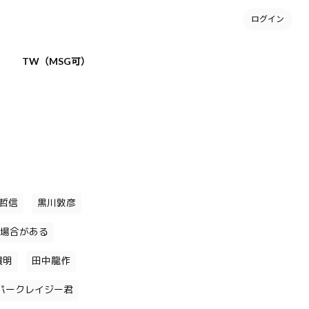
ログイン
TW（MSG可）
哲信
黒川敦彦
場合がある
貴明
田中龍作
パークレイジー君