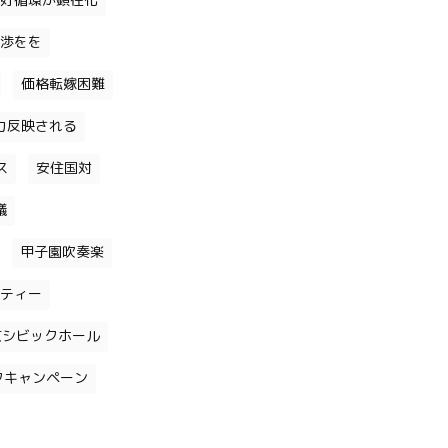
好循環が顕在化
渉をを
価格転嫁困難
力反映される
ス
安住国対
議
甲子園吹奏楽
ティー
京シビックホール
クキャンペーン