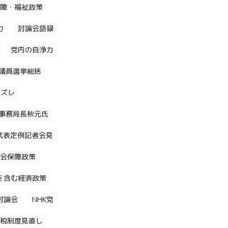
障・福祉政策
力
討論会語録
党内の自浄力
議員選挙総括
のズレ
事務局長秋元氏
代表定例記者会見
会保障政策
を含む経済政策
討論会
NHK党
税制度見直し