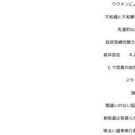
ワクチンに
大和魂と大和撫
先進的な
自民党補完勢力
高井崇志
キ
ヒラ党員が政
スタ
海
間違いのない国
参院選は見張ら
明るい選挙実行