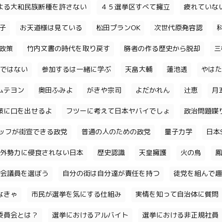
よる大和民族断種を許さない
４５選挙区すべて擁立
疲れていな
子
お天道様は見ている
松田プランOK
次世代原発容認
政策
竹内文書の時代を取り戻す
勝者の作る歴史から脱却
三
ではない
参加するは一緒に学ぶ
天畠大輔
蓮池透
やはた
ムテヨン
奥田ふみよ
がきや宗司
よだかれん
辻恵
月
策に口を出せるよ
フツーに考えて日本ヤバイでしょ
政治問題喋
ッフが街宣できる政党
普通の人のための政党
量子力学
日本S
外勢力に侵食されない日本
歴史認識
天皇擁護
火の鳥
鳳
会議員を選ぼう
自分の街は自分達が責任を持つ
徒党を組んで趣
なきゃ
市民が選挙を気にする仕組み
実情を知って自治体に質問
委員会とは？
選挙におけるアルバイト
選挙における非正規社員