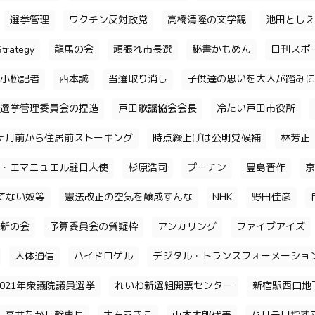
選挙管理
ワクチン反対政党
高橋清隆の文学観
池田としえ
trategy
龍馬の会
頑張れ市長選
秘書かもめん
日刊スポ
小松記者
西本誠
当選取り消し
子供達の思いを大人が踏みに
選挙管理委員会の捏造
戸田歌謡協会会長
冷たい戸田市役所
ヶ月前から住居前ストーキング
時点繰上げは公明党候補
林芳正
・エマニュエル駐日大使
杉原浩司
プーチン
豊島晋作
京
てない奴等
憲法改正の空気を醸成すんな
NHK
野田佳彦
新の会
予算委員会の質疑枠
アンカリング
ファイブアイズ
人体通信
ハイドロゲル
デジタル・トランスフォーメーショ
2021年衆議院議員選挙
れいわ新選組開票センター
新宿駅西口地