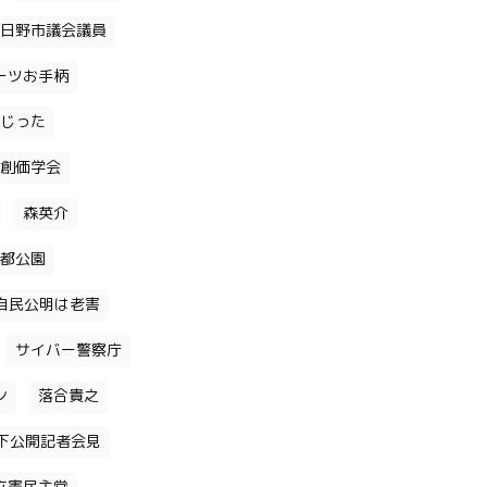
日野市議会議員
ーツお手柄
じった
創価学会
森英介
都公園
自民公明は老害
サイバー警察庁
ン
落合貴之
下公開記者会見