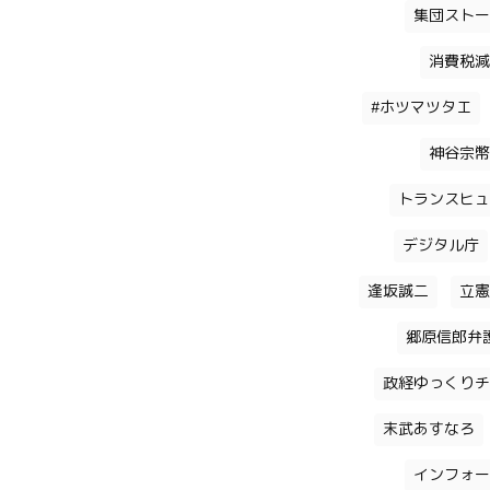
集団ストー
消費税減
#ホツマツタエ
神谷宗幣
トランスヒュ
デジタル庁
逢坂誠二
立憲
郷原信郎弁
政経ゆっくりチ
末武あすなろ
インフォー