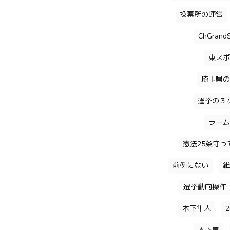
投票所の運営
ChGrandS
東スポ
埼玉県の
選挙の３
ラーム
憲法25条守っ
前例にない
維
選挙動向操作
木下隼人