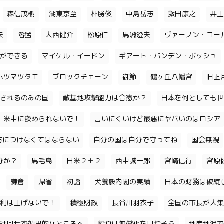
森信茂樹
湖東京至
朴勝俊
中島岳志
飯田康之
井上
夫
階猛
大西健介
松原仁
馬淵澄夫
ヴァーノン・コー
ができる
マイケル・イードン
ギアート・バンデン・ボッシュ
ホツマツタエ
ブロックチェーン
御節
鶴ヶ丘八幡宮
旧正
されるのみの国
敵基地攻撃能力は合憲か？
日本を何としても世
米中に嵌められないで！
言いにくいけど最悪にヤバいのはロシア
味方につけなくてはならない
自分の国は自分で守ってね
国会無視
分か？
馬毛島
日米２＋２
西中誠一郎
宮崎信行
宮原
鎌倉
帰省
初詣
犬養毅内閣の実績
日本の財務は破綻
利は上げないで！
積極財政
長谷川羽衣子
全国の市長が大集