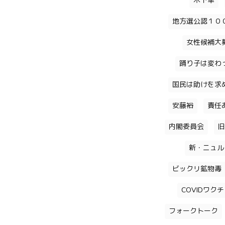
木下隼
地方選公認１０
女性候補大
踊り子は変わ
国民は助けを求
安藤裕
責任
内閣委員会
旧
新・ニュル
ビックリ鉱物毒
COVIDワク
フォークトーク