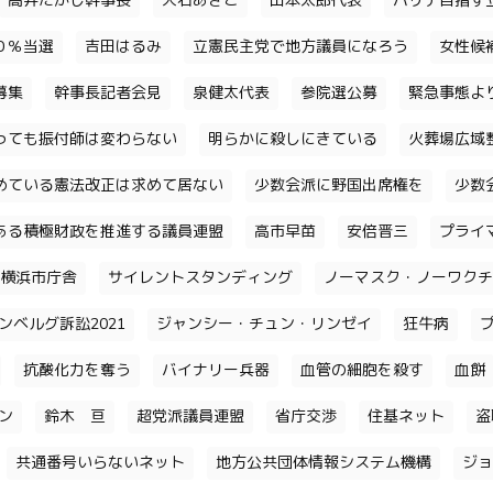
高井たかし幹事長
大石あきこ
山本太郎代表
パリテ目指す
０％当選
吉田はるみ
立憲民主党で地方議員になろう
女性候
募集
幹事長記者会見
泉健太代表
参院選公募
緊急事態よ
っても振付師は変わらない
明らかに殺しにきている
火葬場広域
めている憲法改正は求めて居ない
少数会派に野国出席権を
少数
ある積極財政を推進する議員連盟
高市早苗
安倍晋三
プライ
横浜市庁舎
サイレントスタンディング
ノーマスク・ノーワクチ
ンベルグ訴訟2021
ジャンシー・チュン・リンゼイ
狂牛病
抗酸化力を奪う
バイナリー兵器
血管の細胞を殺す
血餅
チン
鈴木 亘
超党派議員連盟
省庁交渉
住基ネット
盗
共通番号いらないネット
地方公共団体情報システム機構
ジョ