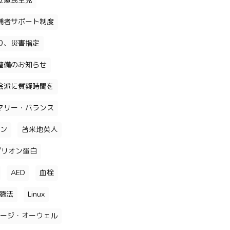
立憲民主党
補者サポート制度
り、災害指定
整備のお知らせ
会派に質疑時間を
マリー・バランス
ン
苫米地英人
プリオン蛋白
AED
血栓
聴法
Linux
ージ・オーウェル