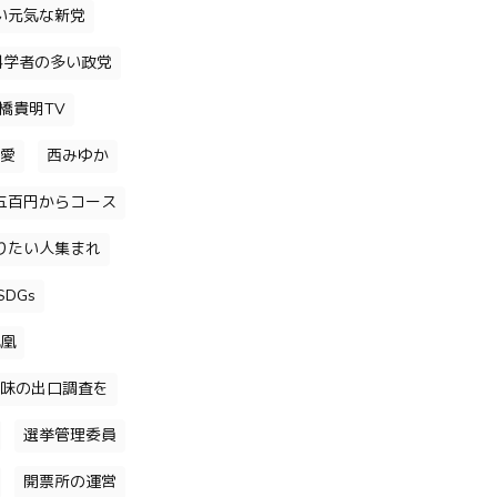
い元気な新党
科学者の多い政党
橋貴明TV
愛
西みゆか
五百円からコース
りたい人集まれ
DGs
凰
味の出口調査を
選挙管理委員
開票所の運営