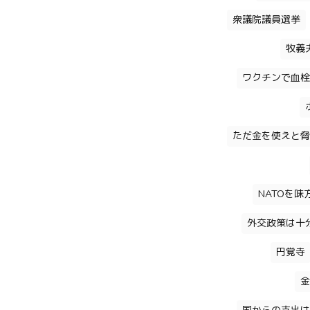
衆議院議員選挙
牧義
ワクチンで血栓
ただ金を使えと脅
NATOを
外交政策は十
円覚寺
金