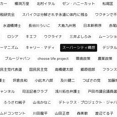
カー
櫛渕万里
北村イタル
ゼン・ハニーカット
松尾匡
税研究会
スパイクは分解されず永遠に体内に残る
ワクチンで不
水道橋博士
長谷川ういこ
大島九州男
日本新秩序
赤尾
ロシア
キエフ
ウクライナ
三井よしふみ
ムーンショ
ーマニズム
キャリー・マディ
スーパーシティ構想
デジタル
ブルージャパン
choose life project
環境政策
農業政策
民主党代表選
国民民主党
高橋健太郎
郷原信郎
フランス
護士
坪倉良和
小此木八郎
及川健二
つばさの党
加藤
ャンネル
司法記者クラブ
浅川拓也弁護士
戸田市議会議員選
ふうさわ純子
山名かなこ
デトックス・プロジェクト・ジャバ
ムドコンセント
川田龍平
山田正彦
森美歌
渡辺てる子