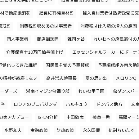
迂回せず効果的なところへ
給食は無償化を目指そう
地産地消で
材で地産地消を
給食に有機食材を
輸入食材業者は政府政党に交
警戒を
消費税を収めるのは事業者
消費税は仕入額の増大の原因
個人事業者
商店街訪問
雑司ヶ谷
れいわへの庶民寄付の
介護保育士10万円給与値上げ
エッセンシャルワーカーにボーナ
野党化してきた維新
国民民主党の予算賛成
予算編成組み替え動
の精神が微塵もない
高井崇志幹事長
夏の思い出
メロリンQ
ーダーズ
湘南イマジン盆踊り部
れいわ甲子園
盆ダンスパー
選挙
ロシアのプロバガンダ
ハルキュウ
ドンパス地方
文
の実アカデミー
IS-LM分析
中田敦彦
植草一秀
薔薇マー
水野和夫
金融政策
財政政策
永久国債
仇討ちいたす