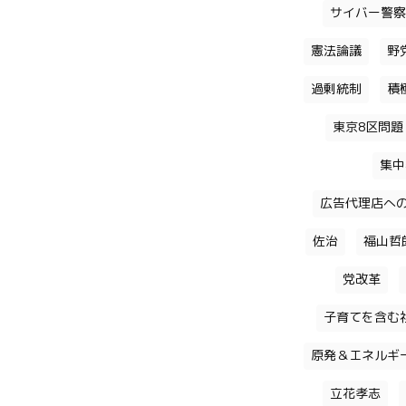
サイバー警察
憲法論議
野
過剰統制
積
東京8区問題
集中
広告代理店へ
佐治
福山哲
党改革
子育てを含む
原発＆エネルギ
立花孝志