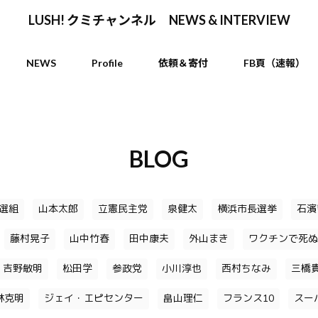
LUSH! クミチャンネル NEWS & INTERVIEW
NEWS
Profile
依頼＆寄付
FB頁（速報）
BLOG
選組
山本太郎
立憲民主党
泉健太
横浜市長選挙
石濱
藤村晃子
山中竹春
田中康夫
外山まき
ワクチンで死ぬ
吉野敏明
松田学
参政党
小川淳也
西村ちなみ
三橋
林克明
ジェイ・エピセンター
畠山理仁
フランス10
スー