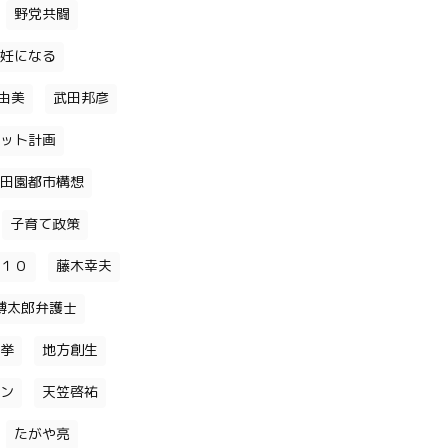
野党共闘
妊になる
由美
武田邦彦
ット計画
田園都市構想
子育て政策
１０
藤木幸夫
博太郎弁護士
挙
地方創生
ン
天笠啓祐
たがや亮