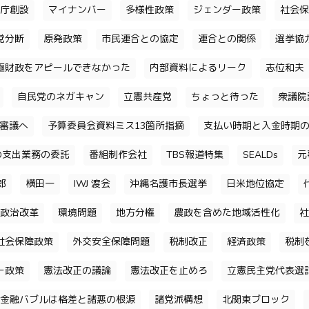
庁創設
マイナンバー
多様性政策
ジェンダー政策
社会保
党分断
原発政策
市民連合との協定
連合との関係
選挙協
極財政をアピールできなかった
内部資料によるリーク
志位和夫
自民党のネガキャン
立憲共産党
ちょっと待った
衆議院
審議へ
予算委員会資料ミス13箇所指摘
支払い時期と入金時期
の支出業務の委託
番組制作会社
TBS報道特集
SEALDs
元
郎
横田一
IWJ 渡会
沖縄名護市長選挙
日米地位協定
政治改革
環境問題
地方分権
農政を含めた地域活性化
社
社会保障政策
外交安全保障問題
税制改正
経済政策
税制
ー政策
憲法改正の議論
憲法改正を止めろ
立憲民主党代表選
金融バブルは格差と諸悪の根源
諸党派構想
北関東ブロック