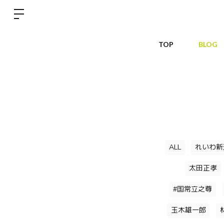
TOP
BLOG
ALL
れいわ新
太田正孝
#国常立之尊
玉木雄一郎