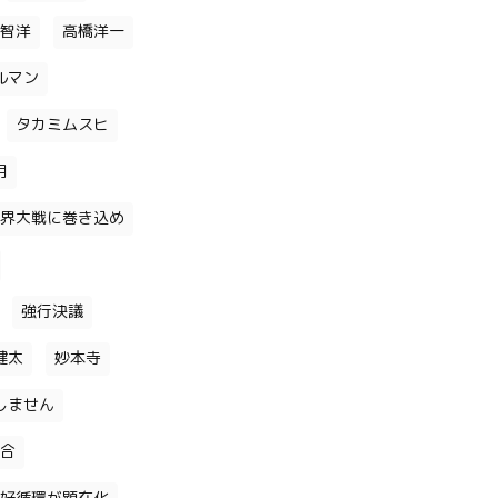
智洋
高橋洋一
ルマン
タカミムスヒ
月
界大戦に巻き込め
強行決議
健太
妙本寺
しません
合