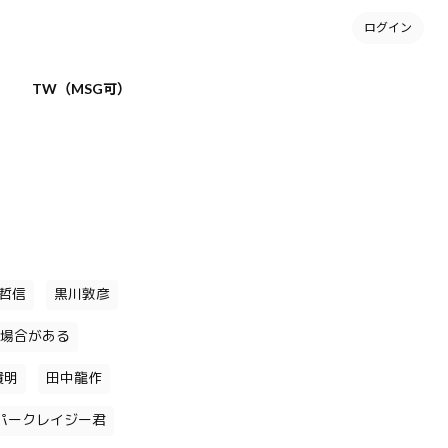
ログイン
TW（MSG可）
哲信
黒川敦彦
場合がある
貴明
田中龍作
パークレイジー君