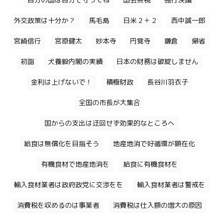
自分の国は自分で守ってね
国会無視
強行決議
外交政策は十分か？
馬毛島
日米２＋２
西中誠一郎
宮崎信行
宮原健太
妙本寺
円覚寺
鎌倉
帰省
初詣
犬養毅内閣の実績
日本の財務は破綻しません
金利は上げないで！
積極財政
長谷川羽衣子
全国の市長が大集合
国からの支出は迂回せず効果的なところへ
給食は無償化を目指そう
地産地消で好循環が顕在化
有機食材で地産地消を
給食に有機食材を
輸入食材業者は政府政党に交渉をを
輸入食材業者は警戒を
消費税を収めるのは事業者
消費税は仕入額の増大の原因