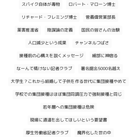
スパイク自体が毒物
ロバート・マローン博士
リチャード・フレミング博士
菅義偉営業部長
薬害推進省
陰謀論の定義
国民の皆さんの治験
人口減少という成果
チャンネルつばさ
接種前の心構えを説くメッセージ
細部に神宿る
なーんて情けない記者クラブ
署名提出5000名越え
大学生？これから結婚して子供を作る世代に集団接種やめて
学校での集団接種はほぼ集団同調圧力で強制接種と同じ
若年層への集団接種は危険
現場に通達を出してほしいという要望書
厚生労働省記者クラブ
魔界化した世の中