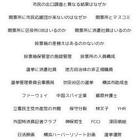
市民の出口調査と異なる結果はなぜか
開票所に市民応援団が来ないのはなぜか
開票所とマスコミ
開票所に区役所OBはいるのか
開票所に派遣社員はいるのか
投票箱の差替えはあるのかないのか
投票箱保管室の施錠管理
投票所の人員構成
選挙に派遣社員
地方自治体の非正規職員
選挙管理委員会事務局
世田谷区の選挙
横浜市助成金
ファーウェイ
中国スパイ企業
郷原弁護士
立憲民主党共産党の共闘
保守分裂
林文子
YHR
外国特派員記者クラブ
神保哲生
FCCJ
深田萌絵
日活映画
横浜ハーバーリゾート計画
選挙運営