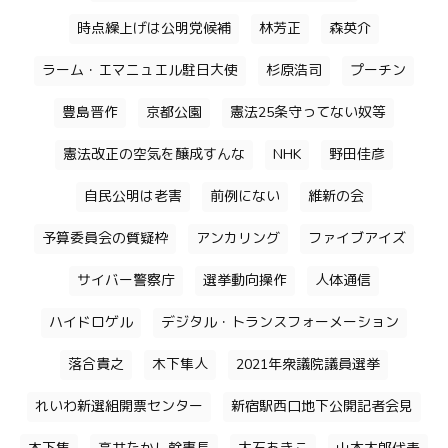
時点繰上げは公明党候補
林芳正
森英介
ラーム・エマニュエル駐日大使
杉原浩司
プーチン
豊島晋作
京都公園
憲法25条守ってない奴等
憲法改正の空気を醸成すんな
NHK
野田佳彦
自民公明は老害
前例にない
維新の会
予算委員会の質疑枠
アンカリング
ファイブアイズ
サイバー警察庁
選挙動向操作
人体通信
ハイドロゲル
デジタル・トランスフォーメーション
落合貴之
木下隼人
2021年衆議院議員選挙
れいわ新選組開票センター
新宿駅西口地下公開記者会見