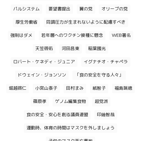
パルシステム
要望書提出
翼の党
オリーブの党
厚生労働省
同調圧力が生まれないように配慮すべき
強制はダメ
若年層へのワクチン接種に懸念
WEB署名
天笠啓佑
河田昌東
稲葉國光
ロバート・ケネディ・ジュニア
イグナチオ・チャペラ
ドウェイン・ジョンソン
「食の安全を守る人々」
堀越啓仁
小宮山泰子
田村まみ
紙智子
福島瑞穂
篠原孝
ゲノム編集食物
超党派
食の安全・安心を創る議員連盟
印鑰智哉
運動時、体育の時間はマスクを外しましょう