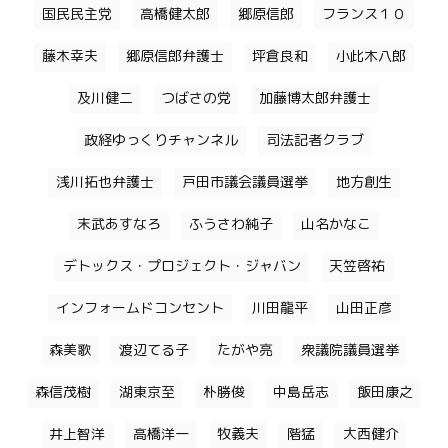
国民民主党
高橋健太郎
郷原信郎
フランス１０
藤木幸夫
郷原信郎弁護士
坪倉良和
小此木八郎
及川健二
つばさの党
加藤博太郎弁護士
政経ゆっくりチャンネル
司法記者クラブ
浅川拓也弁護士
戸田市議会議員選挙
地方創生
末武あすなろ
ふうさわ純子
山名かなこ
デトックス・プロジェクト・ジャバン
天笠啓祐
インフォームドコンセント
川田龍平
山田正彦
森美歌
渡辺てる子
たがや亮
衆議院議員選挙
森信茂樹
湖東京至
朴勝俊
中島岳志
飯田康之
井上智洋
高橋洋一
牧義夫
階猛
大西健介