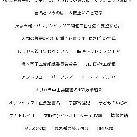
運動会や修学旅行が中止にさせられているのに、オリンピックは開催す
署名というのは、大変重いことです
東京五輪・パラリンピックの開催中止を強く要望する。
人間の尊厳の保持に重きを置く平和な社会の推進
もはや大義は失われている
晴海トリトンスクエア
橋本聖子五輪組織委員会会長
丸川珠代五輪相
アンドリュー・パーソンズ
トーマス・バッハ
オリパラ中止要望書名450万筆超え
オリンピック中止要望書名
宇都宮健児
子どものいじめ
ケムトレイル
共時性(シンクロニシティ)攻撃
情報封鎖
意志の破壊
罪悪感の植え付け
BMI犯罪