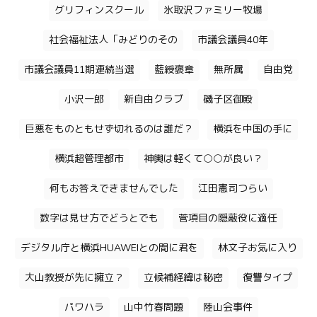
グリフィンスクール
氷取沢ファミリー牧場
社会福祉法人「みどりのその
市議会議員40年
市議会議員11期連続当選
藍綬褒章
無所属
自由党
小沢一郎
新自由クラブ
磯子区御殿
巨悪をものともせず切れるのは誰だ？
横浜を中国の手に
横浜超管理都市
神輿は軽くて○○が良い？
何もお答えできませんでした
江田憲司つらい
数字は見せ方でどうとでも
菅項目の隠蔽役に適任
デジタル庁と横浜HUAWEIとの間に君を
林文子お気に入り
大山教授が先に擁立？
立候補経緯は秘密
復讐タイプ
パワハラ
山中竹春問題
陸山会事件