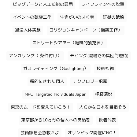
ビッグデータと人工知能の悪用
ライフラインへの攻撃
イベントの破壊工作
生きがいのはく奪
証拠の破壊
違法人体実験
コリジョンキャンペーン（衝突工作）
ストリートシアター（組織的猿芝居）
アンカリング（ 条件付け）
モビング(職場での集団的虐待)
ガスライティング（Gaslighting）
技術監視
標的にされた個人
テクノロジー犯罪
NPO Targeted Individuals Japan
押腰清悦
東京のムードを変えていこう！
大らかな日本を目指そう
東京都から10万円の個人への支給を
役者代表
芸術家を至急救えよ
オリンピック開催にNO！