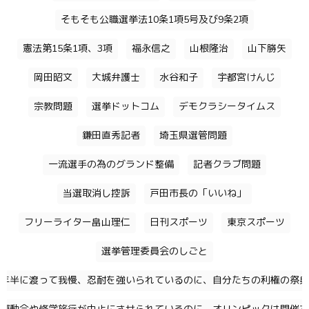
そもそも公職選挙法10条1項5号及び9条2項
憲法第15条1項、3項
福永信之
山根隆治
山下勝矢
岡田昭文
大城弁護士
水谷和子
宇都宮けんじ
宗教問題
選挙ドットコム
デモクラシータイムス
鎌田直秀記者
埼玉県選管問題
一流選手の為のグランド整備
記者クラブ問題
当選取消し控訴
戸田市長の「いいね」
フリーライター畠山理仁
日刊スポーツ
東京スポーツ
選挙管理委員会のしごと
年半に渡って我慢、忍耐を強いられているのに、自分たちの利権の祭典