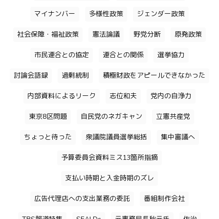
マイナンバー
多様性政策
ジェンダー政策
社会保障・福祉政策
憲法論議
野党分断
原発政策
市民連合との協定
連合との関係
選挙協力
討論会語録
過剰統制
積極財政をアピールできなかった
内部資料によるリーク
志位和夫
党内の自浄力
東京8区問題
自民党のネガキャン
立憲共産党
ちょっと待った
衆議院議員選挙総括
集中審議へ
予算委員会資料ミス13箇所指摘
支払い時期と入金時期のズレ
広告代理店への支出業務の委託
番組制作会社