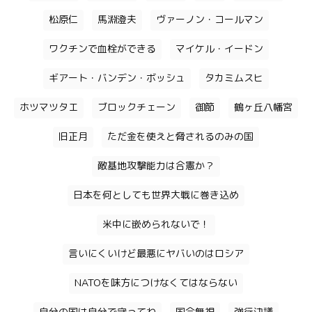
松原仁
馬淵澄夫
ヴァーノン・コールマン
ワクチンで血栓ができる
マイケル・イードン
ギアート・バンデン・ボッシュ
タカミムスヒ
ホツマツタエ
ブロックチェーン
御節
鶴ヶ丘八幡宮
旧正月
ただ金を使えと脅されるのみの国
敵基地攻撃能力は合憲か？
日本を何としても世界大戦に巻き込め
米中に嵌められないで！
言いにくいけど最悪にヤバいのはロシア
NATOを味方につけなくてはならない