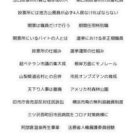
当日投票所の責任者は街の人
期日前投票所の派遣社員
投票所には地方公務員が必ず4人居なければならない
開票は職員だけで行う
期間任用特別職
開票所にいるバイトの人とは
選挙における非正規職員
投票所の仕組み
選挙運営の仕組み
超ベテラン市議の集大成
根岸方面にモノレール
山梨県道志村との合併
市民オンブズマンの育成
天下り人事は撤廃
アメリカ村森林公園
旧市庁舎売却反対住民訴訟
横浜市発の無利息融資制度
三ツ沢西町旧市民病院をコロナ対策病棟に
阿部倉温泉再生事業
法務省人権擁護委員経験