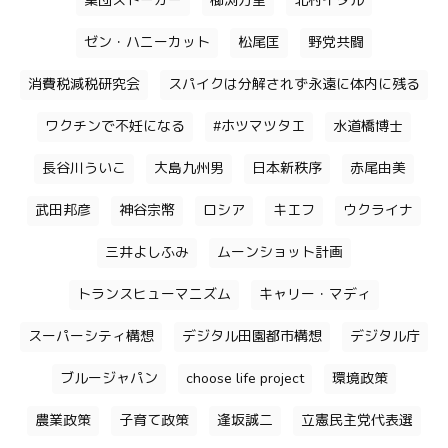
集団ストーカー
櫛渕万里
北村イタル
ゼン・ハニーカット
松尾匡
野党共闘
消費税減税研究会
スパイクは分解されず永遠に体内に残る
ワクチンで不妊になる
#ホツマツタエ
水道橋博士
長谷川ういこ
大島九州男
日本新秩序
赤尾由美
武田邦彦
神谷宗幣
ロシア
キエフ
ウクライナ
三井よしふみ
ムーンショット計画
トランスヒューマニズム
キャリー・マディ
スーパーシティ構想
デジタル田園都市構想
デジタル庁
ブルージャパン
choose life project
環境政策
農業政策
子育て政策
逢坂誠二
立憲民主党代表選