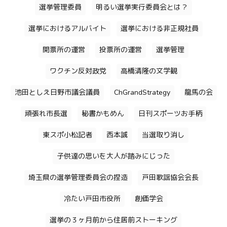
選挙管理委員
明るい選挙実行委員会とは？
選挙におけるアルバイト
選挙における非正規社員
開票所の運営
投票所の運営
選挙管理
ワクチン反対政党
高橋清隆の文学観
池田としえ日野市議会議員
ChGrandStrategy
龍馬の会
頑張れ市長選
秘書かもめん
日刊スポーツお手柄
東スポ小松記者
西本誠
当選取り消し
子供達の思いを大人が踏みにじった
埼玉県の選挙管理委員会の捏造
戸田歌謡協会会長
冷たい戸田市役所
創価学会
選挙の３ヶ月前から住居前ストーキング