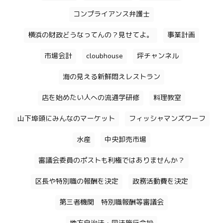
コンプライアンス弁護士
横浜の財政どうなってんの？見せてよ。
事業計画
市場会計
cloubhouse
坪チャンネル
海の見える新鮮悶えレストラン
店を始めたい人への流通学研修
料理教室
山下埠頭にみんなのマーケット
フィッシャマンズワーフ
水産
中央卸売市場
審議会委員のポストも利権ではありませんか？
区長や特別職の報酬を決定
政務活動費を決定
第三者機関 特別職報酬等審議会