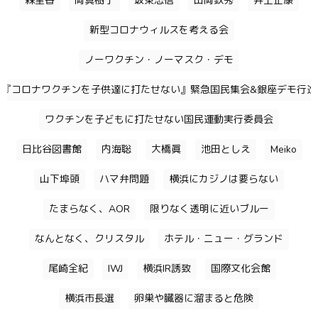
森里香
岡真樹子
坂東忠信
山岡鉄秀
井上正康
新型コロナウィルスを考える会
ノーワクチン・ノーマスク・デモ
『コロナワクチンを子供達に打たせない』緊急国民集会&銀座デモ行進
ワクチンを子どもに打たせない国民運動実行委員会
日比谷図書館
内海聡
大橋眞
池田としえ
Meiko
山下埠頭
ハマ弁問題
横浜にカジノは要らない
たまらなく、AOR
限りなく透明に近いブルー
なんとなく、クリスタル
ホテル・ニュー・グランド
尾崎全紀
IWJ
横浜IR誘致
国際文化会館
横浜市長選
卵巣や臓器に溜まると危険