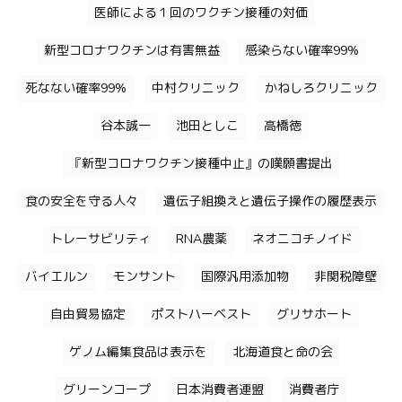
医師による１回のワクチン接種の対価
新型コロナワクチンは有害無益
感染らない確率99%
死なない確率99%
中村クリニック
かねしろクリニック
谷本誠一
池田としこ
高橋徳
『新型コロナワクチン接種中止』の嘆願書提出
食の安全を守る人々
遺伝子組換えと遺伝子操作の履歴表示
トレーサビリティ
RNA農薬
ネオニコチノイド
バイエルン
モンサント
国際汎用添加物
非関税障壁
自由貿易協定
ポストハーベスト
グリサホート
ゲノム編集食品は表示を
北海道食と命の会
グリーンコープ
日本消費者連盟
消費者庁