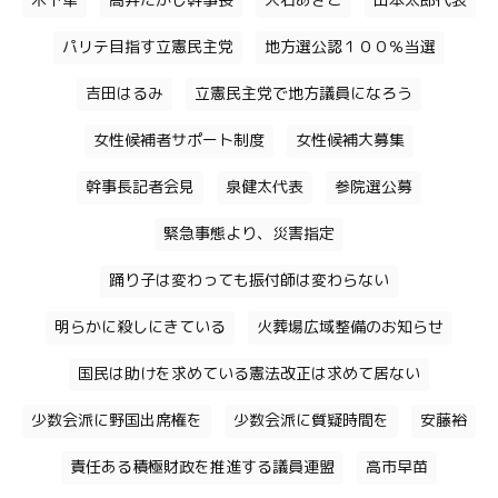
木下隼
高井たかし幹事長
大石あきこ
山本太郎代表
パリテ目指す立憲民主党
地方選公認１００％当選
吉田はるみ
立憲民主党で地方議員になろう
女性候補者サポート制度
女性候補大募集
幹事長記者会見
泉健太代表
参院選公募
緊急事態より、災害指定
踊り子は変わっても振付師は変わらない
明らかに殺しにきている
火葬場広域整備のお知らせ
国民は助けを求めている憲法改正は求めて居ない
少数会派に野国出席権を
少数会派に質疑時間を
安藤裕
責任ある積極財政を推進する議員連盟
高市早苗