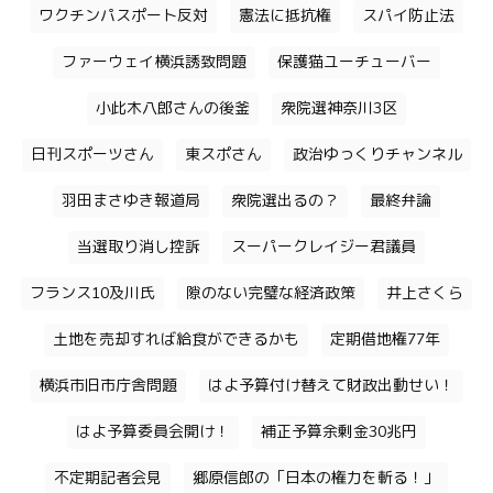
ワクチンパスポート反対
憲法に抵抗権
スパイ防止法
ファーウェイ横浜誘致問題
保護猫ユーチューバー
小此木八郎さんの後釜
衆院選神奈川3区
日刊スポーツさん
東スポさん
政治ゆっくりチャンネル
羽田まさゆき報道局
衆院選出るの？
最終弁論
当選取り消し控訴
スーパークレイジー君議員
フランス10及川氏
隙のない完璧な経済政策
井上さくら
土地を売却すれば給食ができるかも
定期借地権77年
横浜市旧市庁舎問題
はよ予算付け替えて財政出動せい！
はよ予算委員会開け！
補正予算余剰金30兆円
不定期記者会見
郷原信郎の「日本の権力を斬る！」