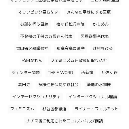
オリンピックに医療従事者派遣無理です
コロナ病床逼迫
オリンピック要らない
みんなを幸せにする医療
お話を伺う目線
梅ヶ丘松沢病院
かもめん
不登校の子供のお母さん代表
医療従事者代表
世田谷区都議候補
都議会議員選挙
辻村ちひろ
依田かれん
フェミニズムを政策に取り込む
ジェンダー問題
THE F-WORD
西荻窪
阿佐ヶ谷
高円寺
多様性を保持する社会
築地の水神様
インターセクショナリティ
インターセクショナル理論
フェミニズム
杉並区都議選
ライナー・フェルミッヒ
ナチス後に制定されたニュルンベルグ綱領