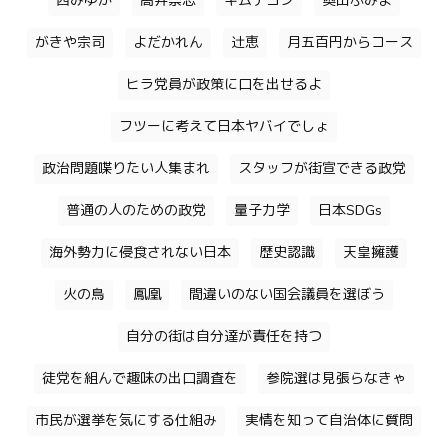
西みゆか
高井崇志
キムテヨン
奥田ふみよ
がきや宗司
よだかれん
辻恵
月五百円からコース
ヒラ党員が政策に口を出せるよ
フツーに考えて日本ヤバイでしょ
政治問題喋りたい人集まれ
スタッフが街宣できる政党
普通の人のための政党
量子力学
日本SDGs
海外勢力に侵食されない日本
歴史認識
天皇擁護
火の鳥
鳳凰
間違いのない国会議員を選ぼう
自分の街は自分達が責任を持つ
徒党を組んで趣味の出口調査を
参院選は見張らなきゃ
市民が選挙を気にする仕組み
実情を知って自治体に質問