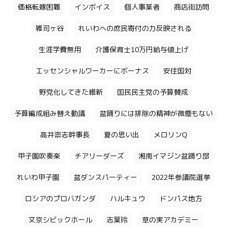
価格転嫁困難
インボイス
個人事業者
商店街訪問
雑司ヶ谷
れいわへの庶民寄付の力反映される
生涯学費無用
介護保育士10万円給与値上げ
エッセンシャルワーカーにボーナス
安住国対
野党化してきた維新
国民民主党の予算賛成
予算編成組み替え動議
盆踊りには排除の精神が微塵もない
高井崇志幹事長
夏の思い出
メロリンQ
甲子園吹奏楽
チアリーダーズ
湘南イマジン盆踊り部
れいわ甲子園
盆ダンスパーティー
2022年参議院選挙
ロシアのプロバガンダ
ハルキュウ
ドンパス地方
文京シビックホール
志葉玲
草の実アカデミー