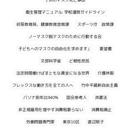
子供のマスク死亡事故
衛生管理マニュアル: 学校運営ガイドライン
初等教育局、健康教育食育課
スポーツ庁 政策課
ノーマスク脱マスクのために行動する会
子どもへのマスクの自由化を求めます」
要望書
文部科学省
ど根性庶民
法定時間働けばまともな賃金になる世界
介護休暇
フレックスな働き方を全ての人へ
竹中平蔵新自由主義
パソナ前年比940%
国会参考人
派遣法
非正規雇用を増やす消費税要らない
消費税廃止
労働問題専門家
東京10区
渡辺照子