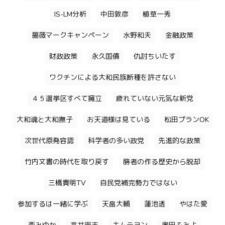
IS-LM分析
中田敦彦
植草一秀
薔薇マークキャンペーン
水野和夫
金融政策
財政政策
永久国債
仇討ちいたす
ワクチンによる大和民族断種を許さない
４５選挙区すべて擁立
疲れていない元気な新党
大和魂と大和撫子
お天道様は見ている
松田プランOK
次世代原発容認
科学者の多い政党
先進的な政策
竹内文書の時代を取り戻す
勝者の作る歴史から脱却
三橋貴明TV
自民党補完勢力ではない
参加するは一緒に学ぶ
天畠大輔
蓮池透
やはた愛