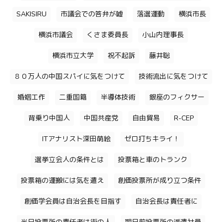
SAKISIRU
市議会での答弁が嘘
落選運動
横浜市長
横浜市議会
くさま委員長
小山内理事長
横浜市立大学
祝不起訴
藤井聡
８０万人の中国スパイに気をつけて
技術流出に気をつけて
婚姻工作
二重国籍
半導体技術
銀座のフィクサー
背乗り中国人
中国共産党
自由貿易
R-CEP
ITアナリスト深田萌絵
ゼロ打ちキライ！
選挙立会人の条件とは
投票箱と車のトランク
投票箱の運搬には気を遣え
創価投票所が成り立つ条件
創価学会員は自治会長を目指す
自治会長は責任者に