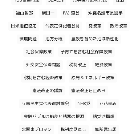
TBS報道特集
SEALDs
元事務局長秋元氏
佐治
福山哲郎
横田一
IWJ 渡会
沖縄名護市長選挙
日米地位協定
代表定例記者会見
党改革
政治改革
環境問題
地方分権
農政を含めた地域活性化
社会保障政策
子育てを含む社会保障政策
外交安全保障問題
税制改正
経済政策
税制を含む経済政策
原発＆エネルギー政策
憲法改正の議論
憲法改正を止めろ
立憲民主党代表選討論会
NHK党
立花孝志
金融バブルは格差と諸悪の根源
諸党派構想
北関東ブロック
税制度見直し
無所属出馬