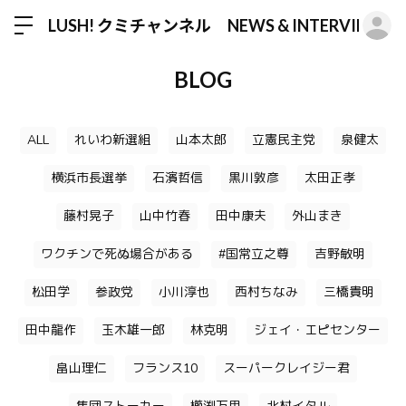
ロ
LUSH! クミチャンネル NEWS & INTERVIEW
BLOG
ALL
れいわ新選組
山本太郎
立憲民主党
泉健太
横浜市長選挙
石濱哲信
黒川敦彦
太田正孝
藤村晃子
山中竹春
田中康夫
外山まき
ワクチンで死ぬ場合がある
#国常立之尊
吉野敏明
松田学
参政党
小川淳也
西村ちなみ
三橋貴明
田中龍作
玉木雄一郎
林克明
ジェイ・エピセンター
畠山理仁
フランス10
スーパークレイジー君