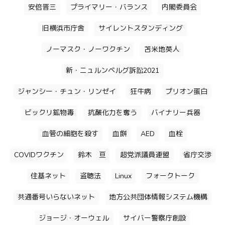
安倍晋三
プライマリー・バランス
内閣委員会
旧横浜市庁舎
サイレントスタンディング
ノーマスク・ノーワクチン
苫米地英人
新・ニュルンベルグ訴訟2021
ジャンシー・チュン・リンゼイ
狂牛病
プリオン蛋白
ビックリ鉱物毒
抗酸化力を奪う
バイナリー兵器
血管の細胞を殺す
血餅
AED
血栓
COVIDワクチン
鈴木 亘
超党派議員連盟
省庁交渉
住基ネット
盗聴法
Linux
フォークトーク
共通番号いらないネット
地方公共団体情報システム機構
ジョージ・オーウェル
サイバー警察庁創設