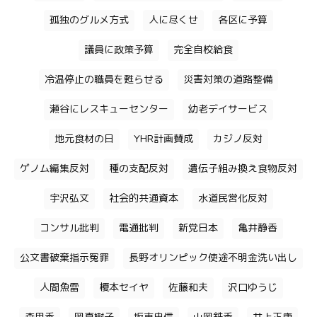
孤独のグルメ方式
人に尽くせ
各区に予算
議員に政策予算
完全自校給食
冷温停止の職員を甦らせる
災害対策の道路整備
瀬谷にレスキューセンター
幼老デイサービス
地元食材の日
YHR計画賛成
カジノ反対
ゲノム編集反対
種の支配反対
遺伝子組み換え食物反対
宇沢弘文
社会的共通資本
水道民営化反対
コンサル批判
電通批判
新党日本
亀井静香
公文書破棄指示冤罪
長野オリンピック使途不明金洗い出し
人間魚雷
榎本セイヤ
佐藤和夫
沢口ゆうじ