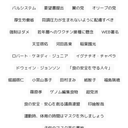
パルシステム
要望書提出
翼の党
オリーブの党
厚生労働省
同調圧力が生まれないように配慮すべき
強制はダメ
若年層へのワクチン接種に懸念
WEB署名
天笠啓佑
河田昌東
稲葉國光
ロバート・ケネディ・ジュニア
イグナチオ・チャペラ
ドウェイン・ジョンソン
「食の安全を守る人々」
堀越啓仁
小宮山泰子
田村まみ
紙智子
福島瑞穂
篠原孝
ゲノム編集食物
超党派
食の安全・安心を創る議員連盟
印鑰智哉
運動時、体育の時間はマスクを外しましょう