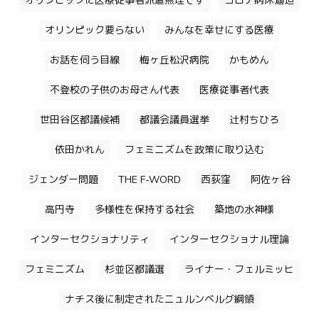
オリンピックに医療従事者派遣無理です
コロナ病床逼迫
オリンピック要らない
みんなを幸せにする医療
お話を伺う目線
梅ヶ丘松沢病院
かもめん
不登校の子供のお母さん代表
医療従事者代表
世田谷区都議候補
都議会議員選挙
辻村ちひろ
依田かれん
フェミニズムを政策に取り込む
ジェンダー問題
THE F-WORD
西荻窪
阿佐ヶ谷
高円寺
多様性を保持する社会
築地の水神様
インターセクショナリティ
インターセクショナル理論
フェミニズム
杉並区都議選
ライナー・フェルミッヒ
ナチス後に制定されたニュルンベルグ綱領