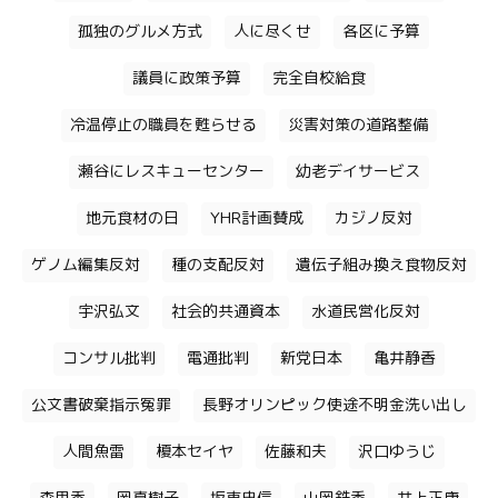
孤独のグルメ方式
人に尽くせ
各区に予算
議員に政策予算
完全自校給食
冷温停止の職員を甦らせる
災害対策の道路整備
瀬谷にレスキューセンター
幼老デイサービス
地元食材の日
YHR計画賛成
カジノ反対
ゲノム編集反対
種の支配反対
遺伝子組み換え食物反対
宇沢弘文
社会的共通資本
水道民営化反対
コンサル批判
電通批判
新党日本
亀井静香
公文書破棄指示冤罪
長野オリンピック使途不明金洗い出し
人間魚雷
榎本セイヤ
佐藤和夫
沢口ゆうじ