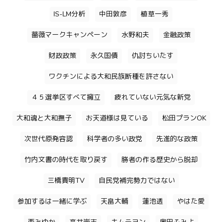
IS-LM分析
中田敦彦
植草一秀
薔薇マークキャンペーン
水野和夫
金融政策
財政政策
永久国債
仇討ちいたす
ワクチンによる大和民族断種を許さない
４５選挙区すべて擁立
疲れていない元気な新党
大和魂と大和撫子
お天道様は見ている
松田プランOK
次世代原発容認
科学者の多い政党
先進的な政策
竹内文書の時代を取り戻す
勝者の作る歴史から脱却
三橋貴明TV
自民党補完勢力ではない
参加するは一緒に学ぶ
天畠大輔
蓮池透
やはた愛