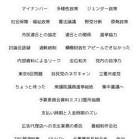
マイナンバー
多様性政策
ジェンダー政策
社会保障・福祉政策
憲法論議
野党分断
原発政策
市民連合との協定
連合との関係
選挙協力
討論会語録
過剰統制
積極財政をアピールできなかった
内部資料によるリーク
志位和夫
党内の自浄力
東京8区問題
自民党のネガキャン
立憲共産党
ちょっと待った
衆議院議員選挙総括
集中審議へ
予算委員会資料ミス13箇所指摘
支払い時期と入金時期のズレ
広告代理店への支出業務の委託
番組制作会社