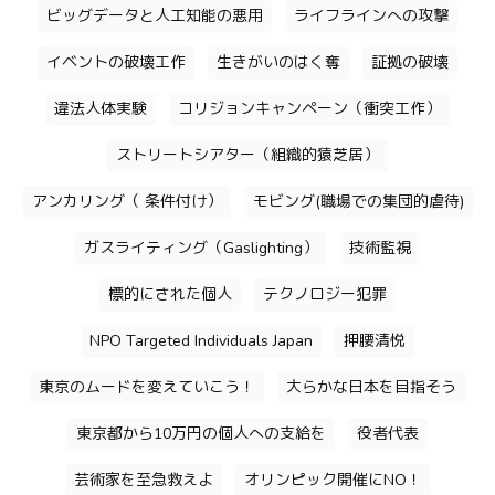
ビッグデータと人工知能の悪用
ライフラインへの攻撃
イベントの破壊工作
生きがいのはく奪
証拠の破壊
違法人体実験
コリジョンキャンペーン（衝突工作）
ストリートシアター（組織的猿芝居）
アンカリング（ 条件付け）
モビング(職場での集団的虐待)
ガスライティング（Gaslighting）
技術監視
標的にされた個人
テクノロジー犯罪
NPO Targeted Individuals Japan
押腰清悦
東京のムードを変えていこう！
大らかな日本を目指そう
東京都から10万円の個人への支給を
役者代表
芸術家を至急救えよ
オリンピック開催にNO！