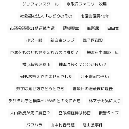
グリフィンスクール
氷取沢ファミリー牧場
社会福祉法人「みどりのその
市議会議員40年
市議会議員11期連続当選
藍綬褒章
無所属
自由党
小沢一郎
新自由クラブ
磯子区御殿
巨悪をものともせず切れるのは誰だ？
横浜を中国の手に
横浜超管理都市
神輿は軽くて○○が良い？
何もお答えできませんでした
江田憲司つらい
数字は見せ方でどうとでも
菅項目の隠蔽役に適任
デジタル庁と横浜HUAWEIとの間に君を
林文子お気に入り
大山教授が先に擁立？
立候補経緯は秘密
復讐タイプ
パワハラ
山中竹春問題
陸山会事件