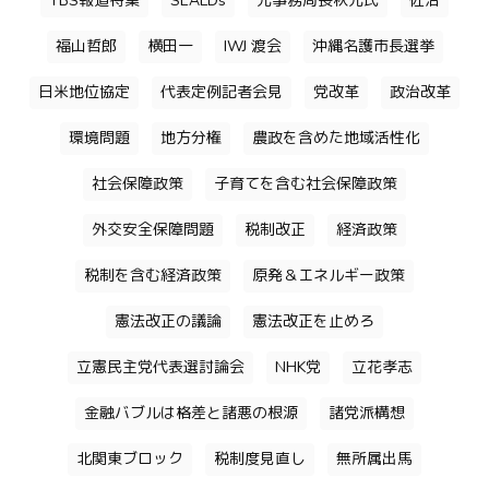
TBS報道特集
SEALDs
元事務局長秋元氏
佐治
福山哲郎
横田一
IWJ 渡会
沖縄名護市長選挙
日米地位協定
代表定例記者会見
党改革
政治改革
環境問題
地方分権
農政を含めた地域活性化
社会保障政策
子育てを含む社会保障政策
外交安全保障問題
税制改正
経済政策
税制を含む経済政策
原発＆エネルギー政策
憲法改正の議論
憲法改正を止めろ
立憲民主党代表選討論会
NHK党
立花孝志
金融バブルは格差と諸悪の根源
諸党派構想
北関東ブロック
税制度見直し
無所属出馬