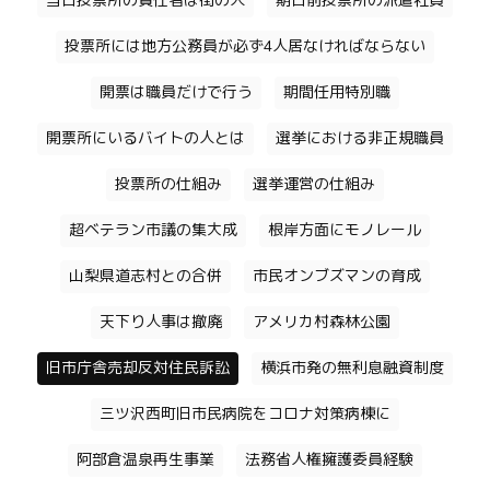
当日投票所の責任者は街の人
期日前投票所の派遣社員
投票所には地方公務員が必ず4人居なければならない
開票は職員だけで行う
期間任用特別職
開票所にいるバイトの人とは
選挙における非正規職員
投票所の仕組み
選挙運営の仕組み
超ベテラン市議の集大成
根岸方面にモノレール
山梨県道志村との合併
市民オンブズマンの育成
天下り人事は撤廃
アメリカ村森林公園
旧市庁舎売却反対住民訴訟
横浜市発の無利息融資制度
三ツ沢西町旧市民病院をコロナ対策病棟に
阿部倉温泉再生事業
法務省人権擁護委員経験