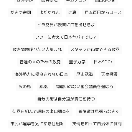
西みゆか
高井崇志
キムテヨン
奥田ふみよ
がきや宗司
よだかれん
辻恵
月五百円からコース
ヒラ党員が政策に口を出せるよ
フツーに考えて日本ヤバイでしょ
政治問題喋りたい人集まれ
スタッフが街宣できる政党
普通の人のための政党
量子力学
日本SDGs
海外勢力に侵食されない日本
歴史認識
天皇擁護
火の鳥
鳳凰
間違いのない国会議員を選ぼう
自分の街は自分達が責任を持つ
徒党を組んで趣味の出口調査を
参院選は見張らなきゃ
市民が選挙を気にする仕組み
実情を知って自治体に質問