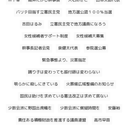
木下隼
高井たかし幹事長
大石あきこ
山本太郎代表
パリテ目指す立憲民主党
地方選公認１００％当選
吉田はるみ
立憲民主党で地方議員になろう
女性候補者サポート制度
女性候補大募集
幹事長記者会見
泉健太代表
参院選公募
緊急事態より、災害指定
踊り子は変わっても振付師は変わらない
明らかに殺しにきている
火葬場広域整備のお知らせ
国民は助けを求めている憲法改正は求めて居ない
少数会派に野国出席権を
少数会派に質疑時間を
安藤裕
責任ある積極財政を推進する議員連盟
高市早苗