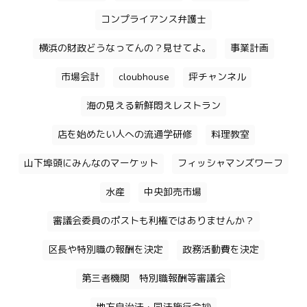
コンプライアンス弁護士
横浜の財政どうなってんの？見せてよ。
事業計画
市場会計
cloubhouse
坪チャンネル
海の見える新鮮悶えレストラン
店を始めたい人への流通学研修
料理教室
山下埠頭にみんなのマーケット
フィッシャマンズワーフ
水産
中央卸売市場
審議会委員のポストも利権ではありませんか？
区長や特別職の報酬を決定
政務活動費を決定
第三者機関 特別職報酬等審議会