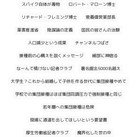
スパイク自体が毒物
ロバート・マローン博士
リチャード・フレミング博士
菅義偉営業部長
薬害推進省
陰謀論の定義
国民の皆さんの治験
人口減少という成果
チャンネルつばさ
接種前の心構えを説くメッセージ
細部に神宿る
なーんて情けない記者クラブ
署名提出5000名越え
大学生？これから結婚して子供を作る世代に集団接種やめて
学校での集団接種はほぼ集団同調圧力で強制接種と同じ
若年層への集団接種は危険
現場に通達を出してほしいという要望書
厚生労働省記者クラブ
魔界化した世の中