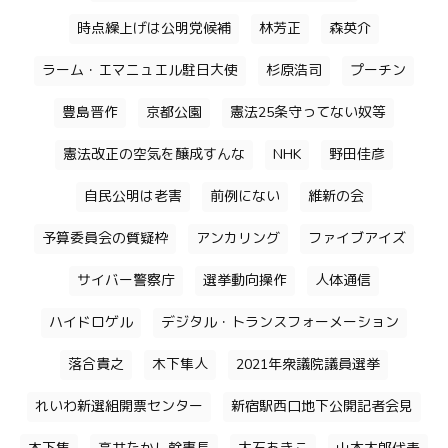
時点繰上げは公明党候補
林芳正
森英介
ラーム・エマニュエル駐日大使
杉原浩司
プーチン
豊島晋作
京都公園
憲法25条守ってない奴等
憲法改正の空気を醸成すんな
NHK
野田佳彦
自民公明は老害
前例にない
維新の会
予算委員会の質疑枠
アンカリング
ファイブアイズ
サイバー警察庁
選挙動向操作
人体通信
ハイドロゲル
デジタル・トランスフォーメーション
落合貴之
木下隼人
2021年衆議院議員選挙
れいわ新選組開票センター
新宿駅西口地下公開記者会見