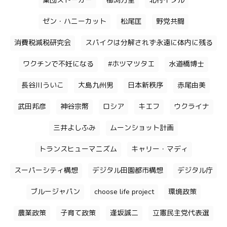
集団ストーカー
櫛渕万里
北村イタル
ゼン・ハニーカット
松尾匡
野党共闘
消費税減税研究会
スパイクは分解されず永遠に体内に残る
ワクチンで不妊になる
#ホツマツタエ
水道橋博士
長谷川ういこ
大島九州男
日本新秩序
赤尾由美
武田邦彦
神谷宗幣
ロシア
キエフ
ウクライナ
三井よしふみ
ムーンショット計画
トランスヒューマニズム
キャリー・マディ
スーパーシティ構想
デジタル田園都市構想
デジタル庁
ブルージャパン
choose life project
環境政策
農業政策
子育て政策
逢坂誠二
立憲民主党代表選