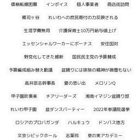
価格転嫁困難
インボイス
個人事業者
商店街訪問
雑司ヶ谷
れいわへの庶民寄付の力反映される
生涯学費無用
介護保育士10万円給与値上げ
エッセンシャルワーカーにボーナス
安住国対
野党化してきた維新
国民民主党の予算賛成
予算編成組み替え動議
盆踊りには排除の精神が微塵もない
高井崇志幹事長
夏の思い出
メロリンQ
甲子園吹奏楽
チアリーダーズ
湘南イマジン盆踊り部
れいわ甲子園
盆ダンスパーティー
2022年参議院選挙
ロシアのプロバガンダ
ハルキュウ
ドンパス地方
文京シビックホール
志葉玲
草の実アカデミー