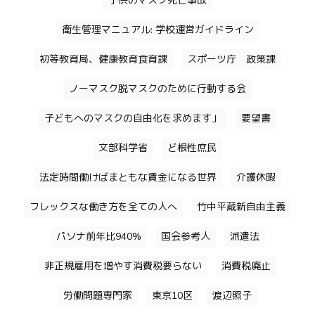
子供のマスク死亡事故
衛生管理マニュアル: 学校運営ガイドライン
初等教育局、健康教育食育課
スポーツ庁 政策課
ノーマスク脱マスクのために行動する会
子どもへのマスクの自由化を求めます」
要望書
文部科学省
ど根性庶民
法定時間働けばまともな賃金になる世界
介護休暇
フレックスな働き方を全ての人へ
竹中平蔵新自由主義
パソナ前年比940%
国会参考人
派遣法
非正規雇用を増やす消費税要らない
消費税廃止
労働問題専門家
東京10区
渡辺照子