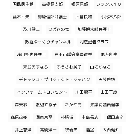
国民民主党
高橋健太郎
郷原信郎
フランス１０
藤木幸夫
郷原信郎弁護士
坪倉良和
小此木八郎
及川健二
つばさの党
加藤博太郎弁護士
政経ゆっくりチャンネル
司法記者クラブ
浅川拓也弁護士
戸田市議会議員選挙
地方創生
末武あすなろ
ふうさわ純子
山名かなこ
デトックス・プロジェクト・ジャバン
天笠啓祐
インフォームドコンセント
川田龍平
山田正彦
森美歌
渡辺てる子
たがや亮
衆議院議員選挙
森信茂樹
湖東京至
朴勝俊
中島岳志
飯田康之
井上智洋
高橋洋一
牧義夫
階猛
大西健介