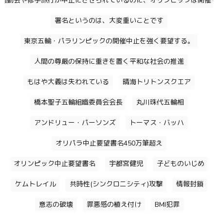
運動会や修学旅行が中止にさせられているのに、オリンピックは開催す
署名というのは、大変重いことです
東京五輪・パラリンピックの開催中止を強く要望する。
人間の尊厳の保持に重きを置く平和な社会の推進
もはや大義は失われている
晴海トリトンスクエア
橋本聖子五輪組織委員会会長
丸川珠代五輪相
アンドリュー・パーソンズ
トーマス・バッハ
オリパラ中止要望書名450万筆超え
オリンピック中止要望書名
宇都宮健児
子どものいじめ
ケムトレイル
共時性(シンクロニシティ)攻撃
情報封鎖
意志の破壊
罪悪感の植え付け
BMI犯罪