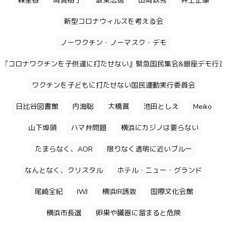
森里香
岡真樹子
坂東忠信
山岡鉄秀
井上正康
新型コロナウィルスを考える会
ノーワクチン・ノーマスク・デモ
『コロナワクチンを子供達に打たせない』緊急国民集会&銀座デモ行進
ワクチンを子どもに打たせない国民運動実行委員会
日比谷図書館
内海聡
大橋眞
池田としえ
Meiko
山下埠頭
ハマ弁問題
横浜にカジノは要らない
たまらなく、AOR
限りなく透明に近いブルー
なんとなく、クリスタル
ホテル・ニュー・グランド
尾崎全紀
IWJ
横浜IR誘致
国際文化会館
横浜市長選
卵巣や臓器に溜まると危険