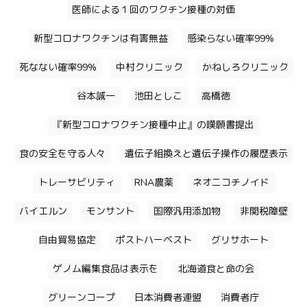
医師による１回のワクチン接種の対価
新型コロナワクチンは有害無益
感染らない確率99%
死なない確率99%
中村クリニック
かねしろクリニック
谷本誠一
池田としこ
高橋徳
『新型コロナワクチン接種中止』の嘆願書提出
食の安全を守る人々
遺伝子組換えと遺伝子操作の履歴表示
トレーサビリティ
RNA農薬
ネオニコチノイド
バイエルン
モンサント
国際汎用添加物
非関税障壁
自由貿易協定
ポストハーベスト
グリサホート
ゲノム編集食品は表示を
北海道食と命の会
グリーンコープ
日本消費者連盟
消費者庁