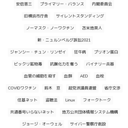
安倍晋三
プライマリー・バランス
内閣委員会
旧横浜市庁舎
サイレントスタンディング
ノーマスク・ノーワクチン
苫米地英人
新・ニュルンベルグ訴訟2021
ジャンシー・チュン・リンゼイ
狂牛病
プリオン蛋白
ビックリ鉱物毒
抗酸化力を奪う
バイナリー兵器
血管の細胞を殺す
血餅
AED
血栓
COVIDワクチン
鈴木 亘
超党派議員連盟
省庁交渉
住基ネット
盗聴法
Linux
フォークトーク
共通番号いらないネット
地方公共団体情報システム機構
ジョージ・オーウェル
サイバー警察庁創設