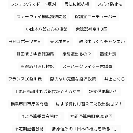
ワクチンパスポート反対
憲法に抵抗権
スパイ防止法
ファーウェイ横浜誘致問題
保護猫ユーチューバー
小此木八郎さんの後釜
衆院選神奈川3区
日刊スポーツさん
東スポさん
政治ゆっくりチャンネル
羽田まさゆき報道局
衆院選出るの？
最終弁論
当選取り消し控訴
スーパークレイジー君議員
フランス10及川氏
隙のない完璧な経済政策
井上さくら
土地を売却すれば給食ができるかも
定期借地権77年
横浜市旧市庁舎問題
はよ予算付け替えて財政出動せい！
はよ予算委員会開け！
補正予算余剰金30兆円
不定期記者会見
郷原信郎の「日本の権力を斬る！」