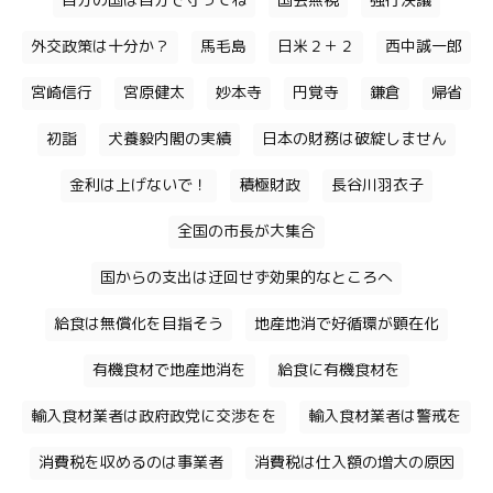
自分の国は自分で守ってね
国会無視
強行決議
外交政策は十分か？
馬毛島
日米２＋２
西中誠一郎
宮崎信行
宮原健太
妙本寺
円覚寺
鎌倉
帰省
初詣
犬養毅内閣の実績
日本の財務は破綻しません
金利は上げないで！
積極財政
長谷川羽衣子
全国の市長が大集合
国からの支出は迂回せず効果的なところへ
給食は無償化を目指そう
地産地消で好循環が顕在化
有機食材で地産地消を
給食に有機食材を
輸入食材業者は政府政党に交渉をを
輸入食材業者は警戒を
消費税を収めるのは事業者
消費税は仕入額の増大の原因