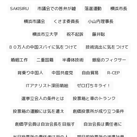
SAKISIRU
市議会での答弁が嘘
落選運動
横浜市長
横浜市議会
くさま委員長
小山内理事長
横浜市立大学
祝不起訴
藤井聡
８０万人の中国スパイに気をつけて
技術流出に気をつけて
婚姻工作
二重国籍
半導体技術
銀座のフィクサー
背乗り中国人
中国共産党
自由貿易
R-CEP
ITアナリスト深田萌絵
ゼロ打ちキライ！
選挙立会人の条件とは
投票箱と車のトランク
投票箱の運搬には気を遣え
創価投票所が成り立つ条件
創価学会員は自治会長を目指す
自治会長は責任者に