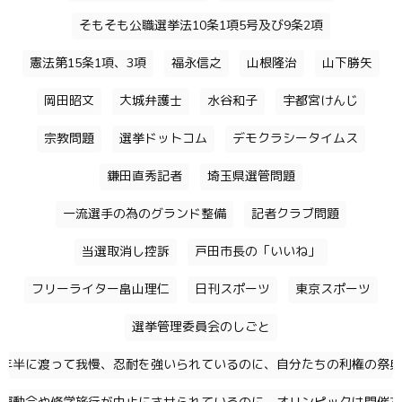
そもそも公職選挙法10条1項5号及び9条2項
憲法第15条1項、3項
福永信之
山根隆治
山下勝矢
岡田昭文
大城弁護士
水谷和子
宇都宮けんじ
宗教問題
選挙ドットコム
デモクラシータイムス
鎌田直秀記者
埼玉県選管問題
一流選手の為のグランド整備
記者クラブ問題
当選取消し控訴
戸田市長の「いいね」
フリーライター畠山理仁
日刊スポーツ
東京スポーツ
選挙管理委員会のしごと
年半に渡って我慢、忍耐を強いられているのに、自分たちの利権の祭典