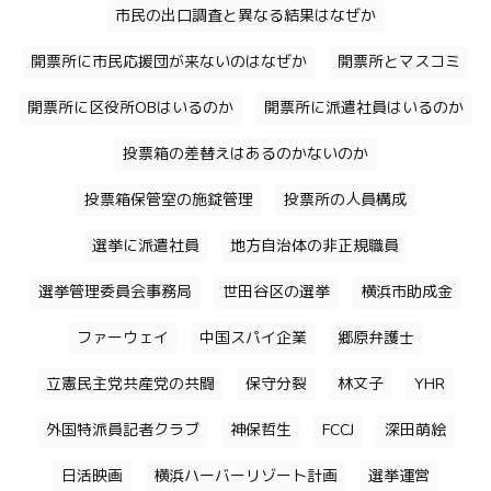
市民の出口調査と異なる結果はなぜか
開票所に市民応援団が来ないのはなぜか
開票所とマスコミ
開票所に区役所OBはいるのか
開票所に派遣社員はいるのか
投票箱の差替えはあるのかないのか
投票箱保管室の施錠管理
投票所の人員構成
選挙に派遣社員
地方自治体の非正規職員
選挙管理委員会事務局
世田谷区の選挙
横浜市助成金
ファーウェイ
中国スパイ企業
郷原弁護士
立憲民主党共産党の共闘
保守分裂
林文子
YHR
外国特派員記者クラブ
神保哲生
FCCJ
深田萌絵
日活映画
横浜ハーバーリゾート計画
選挙運営