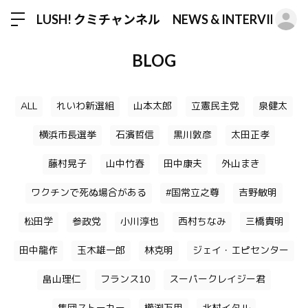
ロ
LUSH! クミチャンネル NEWS & INTERVIEW
BLOG
ALL
れいわ新選組
山本太郎
立憲民主党
泉健太
横浜市長選挙
石濱哲信
黒川敦彦
太田正孝
藤村晃子
山中竹春
田中康夫
外山まき
ワクチンで死ぬ場合がある
#国常立之尊
吉野敏明
松田学
参政党
小川淳也
西村ちなみ
三橋貴明
田中龍作
玉木雄一郎
林克明
ジェイ・エピセンター
畠山理仁
フランス10
スーパークレイジー君