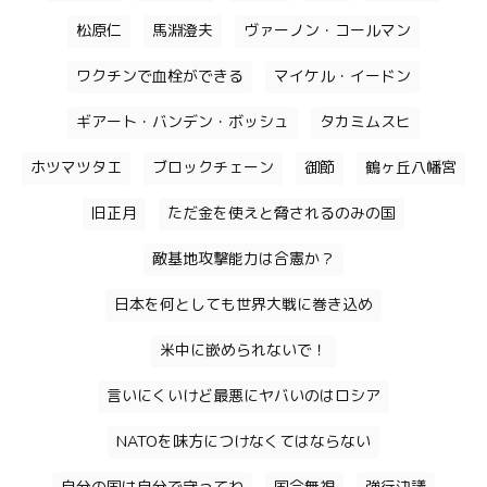
松原仁
馬淵澄夫
ヴァーノン・コールマン
ワクチンで血栓ができる
マイケル・イードン
ギアート・バンデン・ボッシュ
タカミムスヒ
ホツマツタエ
ブロックチェーン
御節
鶴ヶ丘八幡宮
旧正月
ただ金を使えと脅されるのみの国
敵基地攻撃能力は合憲か？
日本を何としても世界大戦に巻き込め
米中に嵌められないで！
言いにくいけど最悪にヤバいのはロシア
NATOを味方につけなくてはならない