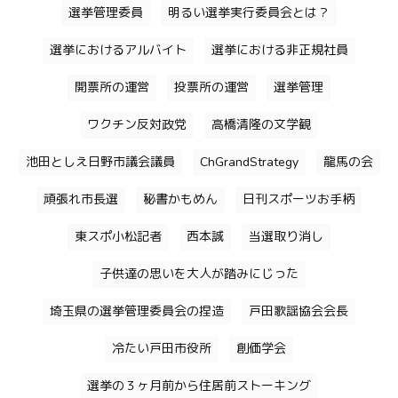
選挙管理委員
明るい選挙実行委員会とは？
選挙におけるアルバイト
選挙における非正規社員
開票所の運営
投票所の運営
選挙管理
ワクチン反対政党
高橋清隆の文学観
池田としえ日野市議会議員
ChGrandStrategy
龍馬の会
頑張れ市長選
秘書かもめん
日刊スポーツお手柄
東スポ小松記者
西本誠
当選取り消し
子供達の思いを大人が踏みにじった
埼玉県の選挙管理委員会の捏造
戸田歌謡協会会長
冷たい戸田市役所
創価学会
選挙の３ヶ月前から住居前ストーキング