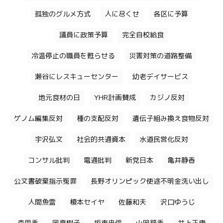
孤独のグルメ方式
人に尽くせ
各区に予算
議員に政策予算
完全自校給食
冷温停止の職員を甦らせる
災害対策の道路整備
瀬谷にレスキューセンター
幼老デイサービス
地元食材の日
YHR計画賛成
カジノ反対
ゲノム編集反対
種の支配反対
遺伝子組み換え食物反対
宇沢弘文
社会的共通資本
水道民営化反対
コンサル批判
電通批判
新党日本
亀井静香
公文書破棄指示冤罪
長野オリンピック使途不明金洗い出し
人間魚雷
榎本セイヤ
佐藤和夫
沢口ゆうじ