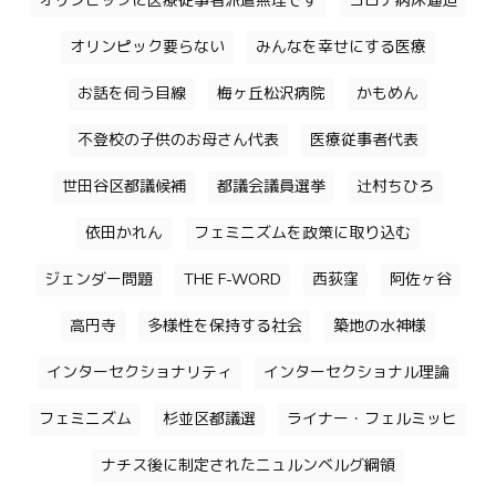
オリンピックに医療従事者派遣無理です
コロナ病床逼迫
オリンピック要らない
みんなを幸せにする医療
お話を伺う目線
梅ヶ丘松沢病院
かもめん
不登校の子供のお母さん代表
医療従事者代表
世田谷区都議候補
都議会議員選挙
辻村ちひろ
依田かれん
フェミニズムを政策に取り込む
ジェンダー問題
THE F-WORD
西荻窪
阿佐ヶ谷
高円寺
多様性を保持する社会
築地の水神様
インターセクショナリティ
インターセクショナル理論
フェミニズム
杉並区都議選
ライナー・フェルミッヒ
ナチス後に制定されたニュルンベルグ綱領