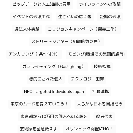
ビッグデータと人工知能の悪用
ライフラインへの攻撃
イベントの破壊工作
生きがいのはく奪
証拠の破壊
違法人体実験
コリジョンキャンペーン（衝突工作）
ストリートシアター（組織的猿芝居）
アンカリング（ 条件付け）
モビング(職場での集団的虐待)
ガスライティング（Gaslighting）
技術監視
標的にされた個人
テクノロジー犯罪
NPO Targeted Individuals Japan
押腰清悦
東京のムードを変えていこう！
大らかな日本を目指そう
東京都から10万円の個人への支給を
役者代表
芸術家を至急救えよ
オリンピック開催にNO！