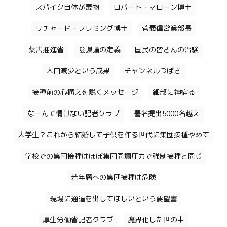
スパイク自体が毒物
ロバート・マローン博士
リチャード・フレミング博士
菅義偉営業部長
薬害推進省
陰謀論の定義
国民の皆さんの治験
人口減少という成果
チャンネルつばさ
接種前の心構えを説くメッセージ
細部に神宿る
なーんて情けない記者クラブ
署名提出5000名越え
大学生？これから結婚して子供を作る世代に集団接種やめて
学校での集団接種はほぼ集団同調圧力で強制接種と同じ
若年層への集団接種は危険
現場に通達を出してほしいという要望書
厚生労働省記者クラブ
魔界化した世の中