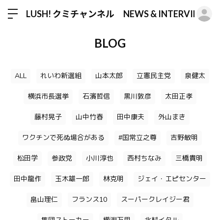
ロ
LUSH! クミチャンネル NEWS & INTERVIEW
BLOG
ALL
れいわ新選組
山本太郎
立憲民主党
泉健太
横浜市長選挙
石濱哲信
黒川敦彦
太田正孝
藤村晃子
山中竹春
田中康夫
外山まき
ワクチンで死ぬ場合がある
#国常立之尊
吉野敏明
松田学
参政党
小川淳也
西村ちなみ
三橋貴明
田中龍作
玉木雄一郎
林克明
ジェイ・エピセンター
畠山理仁
フランス10
スーパークレイジー君