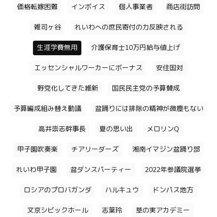
価格転嫁困難
インボイス
個人事業者
商店街訪問
雑司ヶ谷
れいわへの庶民寄付の力反映される
生涯学費無用
介護保育士10万円給与値上げ
エッセンシャルワーカーにボーナス
安住国対
野党化してきた維新
国民民主党の予算賛成
予算編成組み替え動議
盆踊りには排除の精神が微塵もない
高井崇志幹事長
夏の思い出
メロリンQ
甲子園吹奏楽
チアリーダーズ
湘南イマジン盆踊り部
れいわ甲子園
盆ダンスパーティー
2022年参議院選挙
ロシアのプロバガンダ
ハルキュウ
ドンパス地方
文京シビックホール
志葉玲
草の実アカデミー