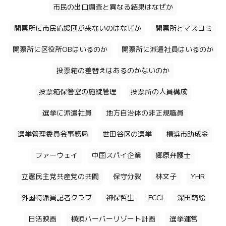
市民の出口調査と異なる結果はなぜか
開票所に市民応援団が来ないのはなぜか
開票所とマスコミ
開票所に区役所OBはいるのか
開票所に派遣社員はいるのか
投票箱の差替えはあるのかないのか
投票箱保管室の施錠管理
投票所の人員構成
選挙に派遣社員
地方自治体の非正規職員
選挙管理委員会事務局
世田谷区の選挙
横浜市助成金
ファーウェイ
中国スパイ企業
郷原弁護士
立憲民主党共産党の共闘
保守分裂
林文子
YHR
外国特派員記者クラブ
神保哲生
FCCJ
深田萌絵
日活映画
横浜ハーバーリゾート計画
選挙運営