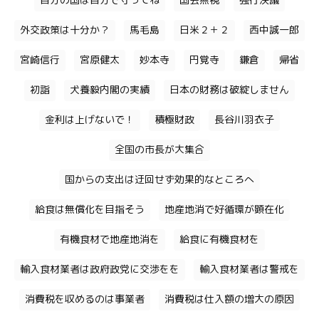
自分の国は自分で守ってね
国会無視
強行決議
外交政策は十分か？
馬毛島
日米２＋２
西中誠一郎
宮崎信行
宮原健太
妙本寺
円覚寺
鎌倉
帰省
初詣
犬養毅内閣の実績
日本の財務は破綻しません
金利は上げないで！
積極財政
長谷川羽衣子
全国の市長が大集合
国からの支出は迂回せず効果的なところへ
給食は無償化を目指そう
地産地消で好循環が顕在化
有機食材で地産地消を
給食に有機食材を
輸入食材業者は政府政党に交渉をを
輸入食材業者は警戒を
消費税を収めるのは事業者
消費税は仕入額の増大の原因