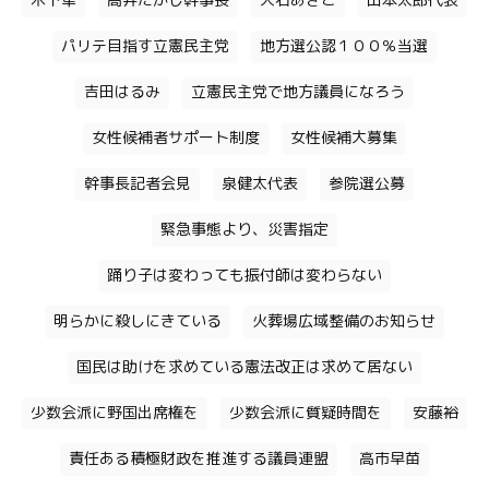
木下隼
高井たかし幹事長
大石あきこ
山本太郎代表
パリテ目指す立憲民主党
地方選公認１００％当選
吉田はるみ
立憲民主党で地方議員になろう
女性候補者サポート制度
女性候補大募集
幹事長記者会見
泉健太代表
参院選公募
緊急事態より、災害指定
踊り子は変わっても振付師は変わらない
明らかに殺しにきている
火葬場広域整備のお知らせ
国民は助けを求めている憲法改正は求めて居ない
少数会派に野国出席権を
少数会派に質疑時間を
安藤裕
責任ある積極財政を推進する議員連盟
高市早苗