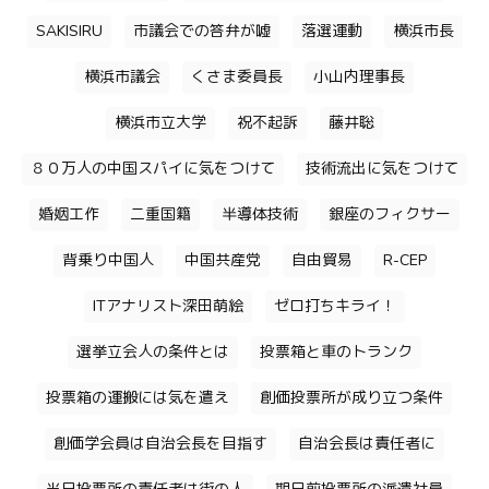
SAKISIRU
市議会での答弁が嘘
落選運動
横浜市長
横浜市議会
くさま委員長
小山内理事長
横浜市立大学
祝不起訴
藤井聡
８０万人の中国スパイに気をつけて
技術流出に気をつけて
婚姻工作
二重国籍
半導体技術
銀座のフィクサー
背乗り中国人
中国共産党
自由貿易
R-CEP
ITアナリスト深田萌絵
ゼロ打ちキライ！
選挙立会人の条件とは
投票箱と車のトランク
投票箱の運搬には気を遣え
創価投票所が成り立つ条件
創価学会員は自治会長を目指す
自治会長は責任者に