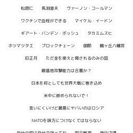
松原仁
馬淵澄夫
ヴァーノン・コールマン
ワクチンで血栓ができる
マイケル・イードン
ギアート・バンデン・ボッシュ
タカミムスヒ
ホツマツタエ
ブロックチェーン
御節
鶴ヶ丘八幡宮
旧正月
ただ金を使えと脅されるのみの国
敵基地攻撃能力は合憲か？
日本を何としても世界大戦に巻き込め
米中に嵌められないで！
言いにくいけど最悪にヤバいのはロシア
NATOを味方につけなくてはならない