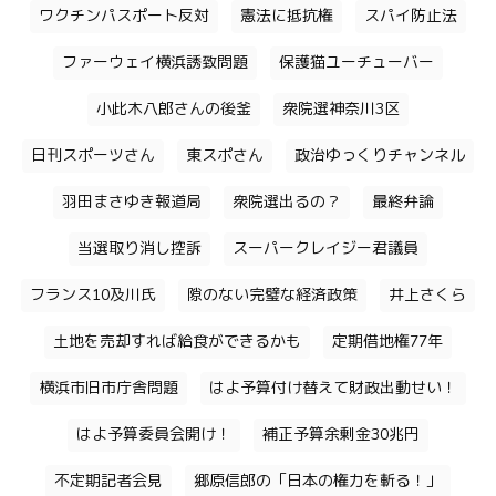
ワクチンパスポート反対
憲法に抵抗権
スパイ防止法
ファーウェイ横浜誘致問題
保護猫ユーチューバー
小此木八郎さんの後釜
衆院選神奈川3区
日刊スポーツさん
東スポさん
政治ゆっくりチャンネル
羽田まさゆき報道局
衆院選出るの？
最終弁論
当選取り消し控訴
スーパークレイジー君議員
フランス10及川氏
隙のない完璧な経済政策
井上さくら
土地を売却すれば給食ができるかも
定期借地権77年
横浜市旧市庁舎問題
はよ予算付け替えて財政出動せい！
はよ予算委員会開け！
補正予算余剰金30兆円
不定期記者会見
郷原信郎の「日本の権力を斬る！」