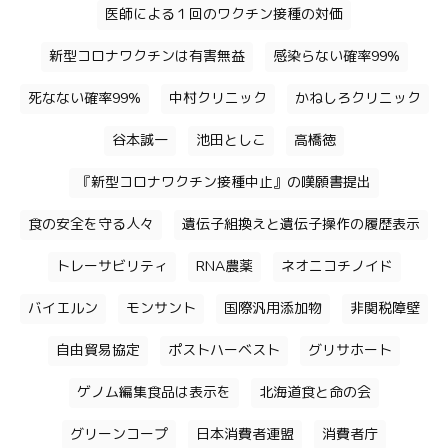
医師による１回のワクチン接種の対価
新型コロナワクチンは有害無益
感染らない確率99%
死なない確率99%
中村クリニック
かねしろクリニック
谷本誠一
池田としこ
高橋徳
『新型コロナワクチン接種中止』の嘆願書提出
食の安全を守る人々
遺伝子組換えと遺伝子操作の履歴表示
トレーサビリティ
RNA農薬
ネオニコチノイド
バイエルン
モンサント
国際汎用添加物
非関税障壁
自由貿易協定
ポストハーベスト
グリサホート
ゲノム編集食品は表示を
北海道食と命の会
グリーンコープ
日本消費者連盟
消費者庁