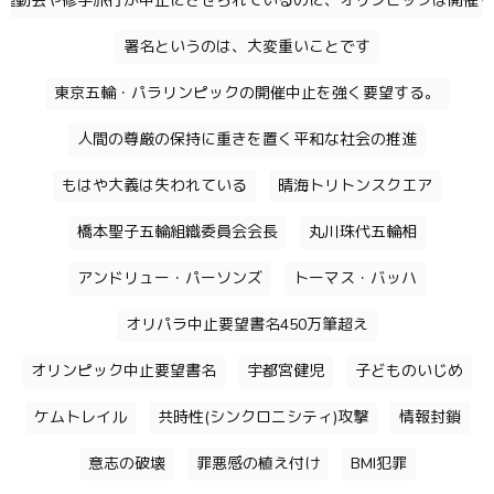
運動会や修学旅行が中止にさせられているのに、オリンピックは開催す
署名というのは、大変重いことです
東京五輪・パラリンピックの開催中止を強く要望する。
人間の尊厳の保持に重きを置く平和な社会の推進
もはや大義は失われている
晴海トリトンスクエア
橋本聖子五輪組織委員会会長
丸川珠代五輪相
アンドリュー・パーソンズ
トーマス・バッハ
オリパラ中止要望書名450万筆超え
オリンピック中止要望書名
宇都宮健児
子どものいじめ
ケムトレイル
共時性(シンクロニシティ)攻撃
情報封鎖
意志の破壊
罪悪感の植え付け
BMI犯罪