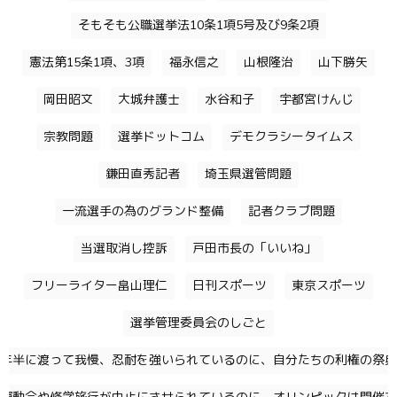
そもそも公職選挙法10条1項5号及び9条2項
憲法第15条1項、3項
福永信之
山根隆治
山下勝矢
岡田昭文
大城弁護士
水谷和子
宇都宮けんじ
宗教問題
選挙ドットコム
デモクラシータイムス
鎌田直秀記者
埼玉県選管問題
一流選手の為のグランド整備
記者クラブ問題
当選取消し控訴
戸田市長の「いいね」
フリーライター畠山理仁
日刊スポーツ
東京スポーツ
選挙管理委員会のしごと
年半に渡って我慢、忍耐を強いられているのに、自分たちの利権の祭典