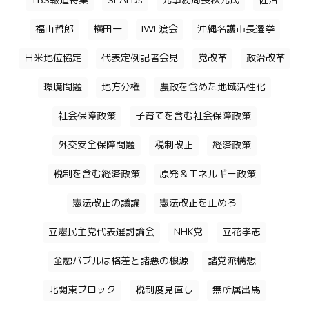
TBS報道特集
SEALDs
元事務局長秋元氏
佐治
福山哲郎
横田一
IWJ 渡会
沖縄名護市長選挙
日米地位協定
代表定例記者会見
党改革
政治改革
環境問題
地方分権
農政を含めた地域活性化
社会保障政策
子育てを含む社会保障政策
外交安全保障問題
税制改正
経済政策
税制を含む経済政策
原発＆エネルギー政策
憲法改正の議論
憲法改正を止めろ
立憲民主党代表選討論会
NHK党
立花孝志
金融バブルは格差と諸悪の根源
諸党派構想
北関東ブロック
税制度見直し
無所属出馬