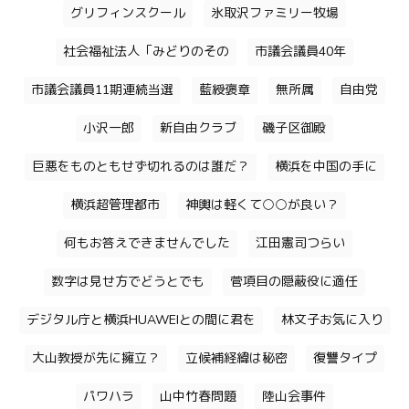
グリフィンスクール
氷取沢ファミリー牧場
社会福祉法人「みどりのその
市議会議員40年
市議会議員11期連続当選
藍綬褒章
無所属
自由党
小沢一郎
新自由クラブ
磯子区御殿
巨悪をものともせず切れるのは誰だ？
横浜を中国の手に
横浜超管理都市
神輿は軽くて○○が良い？
何もお答えできませんでした
江田憲司つらい
数字は見せ方でどうとでも
菅項目の隠蔽役に適任
デジタル庁と横浜HUAWEIとの間に君を
林文子お気に入り
大山教授が先に擁立？
立候補経緯は秘密
復讐タイプ
パワハラ
山中竹春問題
陸山会事件