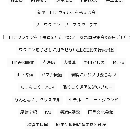
森里香
岡真樹子
坂東忠信
山岡鉄秀
井上正康
新型コロナウィルスを考える会
ノーワクチン・ノーマスク・デモ
『コロナワクチンを子供達に打たせない』緊急国民集会&銀座デモ行進
ワクチンを子どもに打たせない国民運動実行委員会
日比谷図書館
内海聡
大橋眞
池田としえ
Meiko
山下埠頭
ハマ弁問題
横浜にカジノは要らない
たまらなく、AOR
限りなく透明に近いブルー
なんとなく、クリスタル
ホテル・ニュー・グランド
尾崎全紀
IWJ
横浜IR誘致
国際文化会館
横浜市長選
卵巣や臓器に溜まると危険