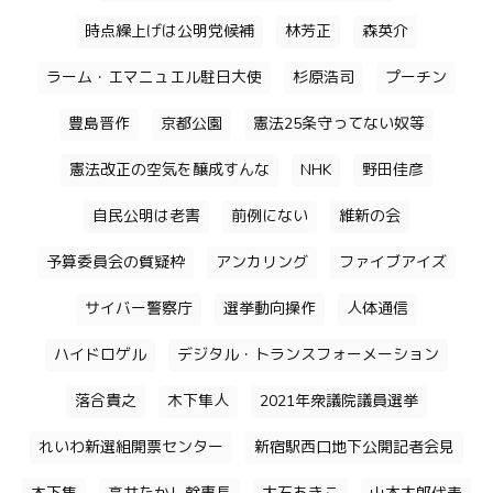
時点繰上げは公明党候補
林芳正
森英介
ラーム・エマニュエル駐日大使
杉原浩司
プーチン
豊島晋作
京都公園
憲法25条守ってない奴等
憲法改正の空気を醸成すんな
NHK
野田佳彦
自民公明は老害
前例にない
維新の会
予算委員会の質疑枠
アンカリング
ファイブアイズ
サイバー警察庁
選挙動向操作
人体通信
ハイドロゲル
デジタル・トランスフォーメーション
落合貴之
木下隼人
2021年衆議院議員選挙
れいわ新選組開票センター
新宿駅西口地下公開記者会見