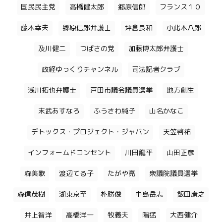
国民民主党
高橋健太郎
郷原信郎
フランス１０
藤木幸夫
郷原信郎弁護士
坪倉良和
小此木八郎
及川健二
つばさの党
加藤博太郎弁護士
政経ゆっくりチャンネル
司法記者クラブ
浅川拓也弁護士
戸田市議会議員選挙
地方創生
末武あすなろ
ふうさわ純子
山名かなこ
デトックス・プロジェクト・ジャバン
天笠啓祐
インフォームドコンセント
川田龍平
山田正彦
森美歌
渡辺てる子
たがや亮
衆議院議員選挙
森信茂樹
湖東京至
朴勝俊
中島岳志
飯田康之
井上智洋
高橋洋一
牧義夫
階猛
大西健介