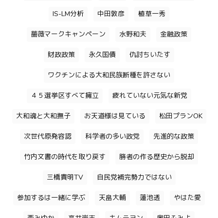
IS-LM分析
中田敦彦
植草一秀
薔薇マークキャンペーン
水野和夫
金融政策
財政政策
永久国債
仇討ちいたす
ワクチンによる大和民族断種を許さない
４５選挙区すべて擁立
疲れていない元気な新党
大和魂と大和撫子
お天道様は見ている
松田プランOK
次世代原発容認
科学者の多い政党
先進的な政策
竹内文書の時代を取り戻す
勝者の作る歴史から脱却
三橋貴明TV
自民党補完勢力ではない
参加するは一緒に学ぶ
天畠大輔
蓮池透
やはた愛