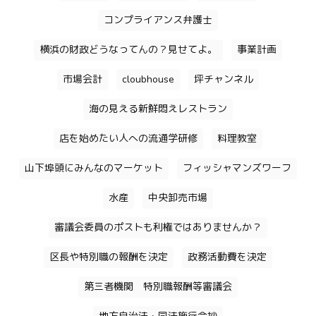
コンプライアンス弁護士
横浜の財政どうなってんの？見せてよ。
事業計画
市場会計
cloubhouse
坪チャンネル
海の見える新鮮悶えレストラン
店を始めたい人への流通学研修
料理教室
山下埠頭にみんなのマーケット
フィッシャマンズワーフ
水産
中央卸売市場
審議会委員のポストも利権ではありませんか？
区長や特別職の報酬を決定
政務活動費を決定
第三者機関 特別職報酬等審議会