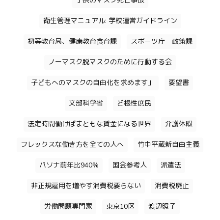
子供のマスク死亡事故
衛生管理マニュアル: 学校運営ガイドライン
初等教育局、健康教育食育課
スポーツ庁 政策課
ノーマスク脱マスクのために行動する会
子どもへのマスクの自由化を求めます」
要望書
文部科学省
ど根性庶民
法定時間働けばまともな賃金になる世界
介護休暇
フレックスな働き方を全ての人へ
竹中平蔵新自由主義
パソナ前年比940%
国会参考人
派遣法
非正規雇用を増やす消費税要らない
消費税廃止
労働問題専門家
東京10区
渡辺照子