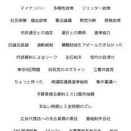
マイナンバー
多様性政策
ジェンダー政策
社会保障・福祉政策
憲法論議
野党分断
原発政策
市民連合との協定
連合との関係
選挙協力
討論会語録
過剰統制
積極財政をアピールできなかった
内部資料によるリーク
志位和夫
党内の自浄力
東京8区問題
自民党のネガキャン
立憲共産党
ちょっと待った
衆議院議員選挙総括
集中審議へ
予算委員会資料ミス13箇所指摘
支払い時期と入金時期のズレ
広告代理店への支出業務の委託
番組制作会社