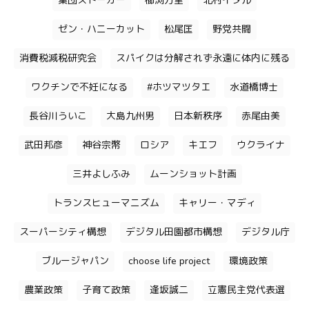
集団ストーカー
櫛渕万里
北村イタル
ゼン・ハニーカット
松尾匡
野党共闘
消費税減税研究会
スパイクは分解されず永遠に体内に残る
ワクチンで不妊になる
#ホツマツタエ
水道橋博士
長谷川ういこ
大島九州男
日本新秩序
赤尾由美
武田邦彦
神谷宗幣
ロシア
キエフ
ウクライナ
三井よしふみ
ムーンショット計画
トランスヒューマニズム
キャリー・マディ
スーパーシティ構想
デジタル田園都市構想
デジタル庁
ブルージャパン
choose life project
環境政策
農業政策
子育て政策
逢坂誠二
立憲民主党代表選