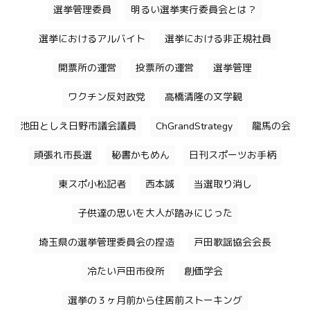
選挙管理委員
明るい選挙実行委員会とは？
選挙におけるアルバイト
選挙における非正規社員
開票所の運営
投票所の運営
選挙管理
ワクチン反対政党
高橋清隆の文学観
池田としえ日野市議会議員
ChGrandStrategy
龍馬の会
頑張れ市長選
秘書かもめん
日刊スポーツお手柄
東スポ小松記者
西本誠
当選取り消し
子供達の思いを大人が踏みにじった
埼玉県の選挙管理委員会の捏造
戸田歌謡協会会長
冷たい戸田市役所
創価学会
選挙の３ヶ月前から住居前ストーキング