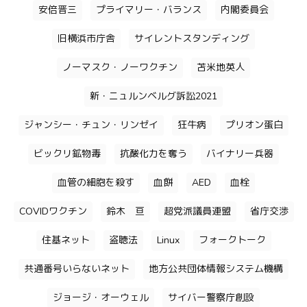
安倍晋三
プライマリー・バランス
内閣委員会
旧横浜市庁舎
サイレントスタンディング
ノーマスク・ノーワクチン
苫米地英人
新・ニュルンベルグ訴訟2021
ジャンシー・チュン・リンゼイ
狂牛病
プリオン蛋白
ビックリ鉱物毒
抗酸化力を奪う
バイナリー兵器
血管の細胞を殺す
血餅
AED
血栓
COVIDワクチン
鈴木 亘
超党派議員連盟
省庁交渉
住基ネット
盗聴法
Linux
フォークトーク
共通番号いらないネット
地方公共団体情報システム機構
ジョージ・オーウェル
サイバー警察庁創設