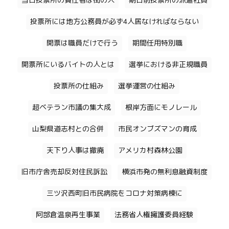
当日投票所の責任者は街の人
期日前投票所の派遣社員
投票所には地方公務員が必ず4人居なければならない
開票は職員だけで行う
期間任用特別職
開票所にいるバイトの人とは
選挙における非正規職員
投票所の仕組み
選挙運営の仕組み
超ベテラン市議の集大成
根岸方面にモノレール
山梨県道志村との合併
市民オンブズマンの育成
天下り人事は撤廃
アメリカ村森林公園
旧市庁舎売却反対住民訴訟
横浜市発の無利息融資制度
三ツ沢西町旧市民病院をコロナ対策病棟に
阿部倉温泉再生事業
法務省人権擁護委員経験