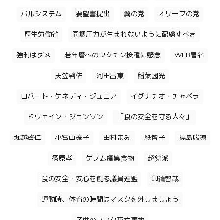
パルシステム
要望書提出
翼の党
オリーブの党
厚生労働省
同調圧力が生まれないように配慮すべき
強制はダメ
若年層へのワクチン接種に懸念
WEB署名
天笠啓佑
河田昌東
稲葉國光
ロバート・ケネディ・ジュニア
イグナチオ・チャペラ
ドウェイン・ジョンソン
「食の安全を守る人々」
堀越啓仁
小宮山泰子
田村まみ
紙智子
福島瑞穂
篠原孝
ゲノム編集食物
超党派
食の安全・安心を創る議員連盟
印鑰智哉
運動時、体育の時間はマスクを外しましょう