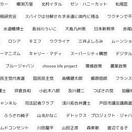
カー
櫛渕万里
北村イタル
ゼン・ハニーカット
松尾匡
税研究会
スパイクは分解されず永遠に体内に残る
ワクチンで不
水道橋博士
長谷川ういこ
大島九州男
日本新秩序
赤尾
ロシア
キエフ
ウクライナ
三井よしふみ
ムーンショ
ーマニズム
キャリー・マディ
スーパーシティ構想
デジタル
ブルージャパン
choose life project
環境政策
農業政策
民主党代表選
国民民主党
高橋健太郎
郷原信郎
フランス
護士
坪倉良和
小此木八郎
及川健二
つばさの党
加藤
ャンネル
司法記者クラブ
浅川拓也弁護士
戸田市議会議員選
ふうさわ純子
山名かなこ
デトックス・プロジェクト・ジャバ
ムドコンセント
川田龍平
山田正彦
森美歌
渡辺てる子