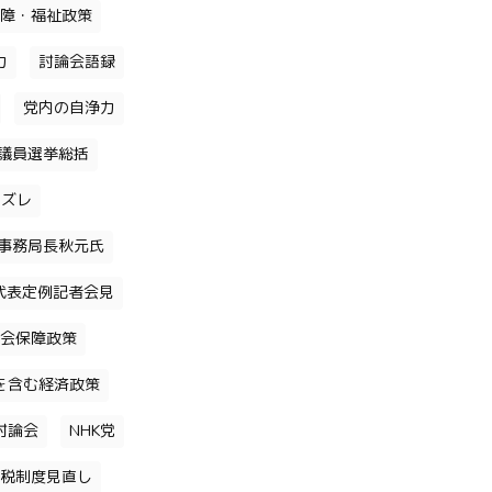
障・福祉政策
力
討論会語録
党内の自浄力
議員選挙総括
のズレ
事務局長秋元氏
代表定例記者会見
会保障政策
を含む経済政策
討論会
NHK党
税制度見直し