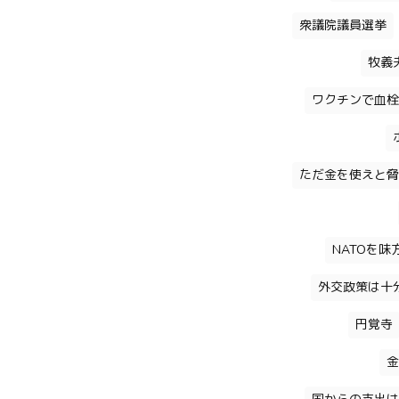
衆議院議員選挙
牧義
ワクチンで血栓
ただ金を使えと脅
NATOを
外交政策は十
円覚寺
金