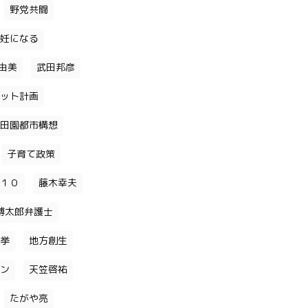
野党共闘
妊になる
由美
武田邦彦
ット計画
田園都市構想
子育て政策
１０
藤木幸夫
博太郎弁護士
挙
地方創生
ン
天笠啓祐
たがや亮