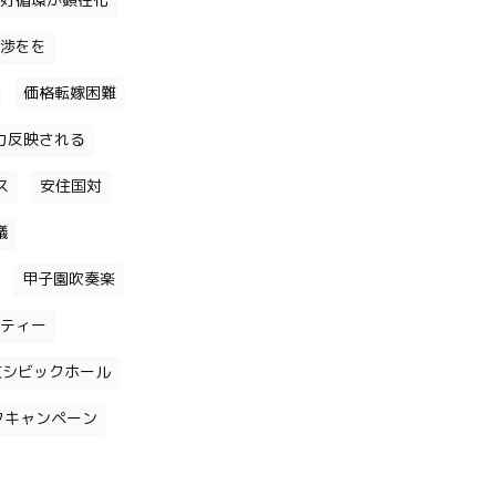
好循環が顕在化
渉をを
価格転嫁困難
力反映される
ス
安住国対
議
甲子園吹奏楽
ティー
京シビックホール
クキャンペーン