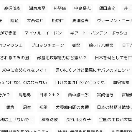
森信茂樹
湖東京至
朴勝俊
中島岳志
飯田康之
井上
夫
階猛
大西健介
松原仁
馬淵澄夫
ヴァーノン・コー
ができる
マイケル・イードン
ギアート・バンデン・ボッシュ
ホツマツタエ
ブロックチェーン
御節
鶴ヶ丘八幡宮
旧正
されるのみの国
敵基地攻撃能力は合憲か？
日本を何としても世
米中に嵌められないで！
言いにくいけど最悪にヤバいのはロシア
味方につけなくてはならない
自分の国は自分で守ってね
国会無視
分か？
馬毛島
日米２＋２
西中誠一郎
宮崎信行
宮原
鎌倉
帰省
初詣
犬養毅内閣の実績
日本の財務は破綻
利は上げないで！
積極財政
長谷川羽衣子
全国の市長が大集