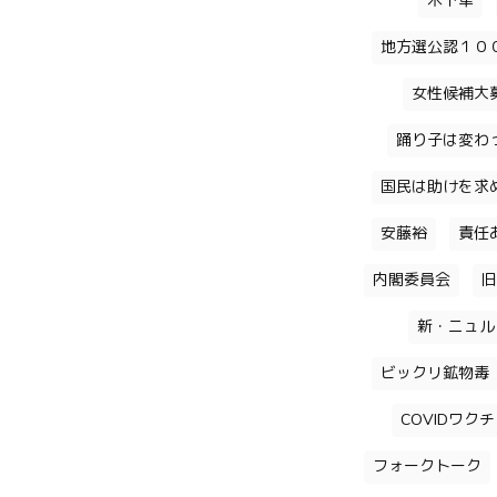
木下隼
地方選公認１０
女性候補大
踊り子は変わ
国民は助けを求
安藤裕
責任
内閣委員会
旧
新・ニュル
ビックリ鉱物毒
COVIDワク
フォークトーク