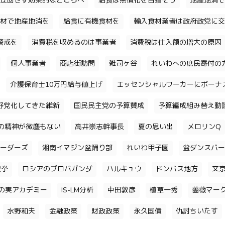
迂回せず効果的なところへ
給食は無償化を目指そう
地産地消で
材で地産地消を
給食に有機食材を
輸入食材業者は政府政党に交
警戒を
消費税を収めるのは事業者
消費税は仕入額の増大の原因
個人事業者
商店街訪問
雑司ヶ谷
れいわへの庶民寄付の
介護保育士10万円給与値上げ
エッセンシャルワーカーにボーナ
野党化してきた維新
国民民主党の予算賛成
予算編成組み替え動
の精神が微塵もない
高井崇志幹事長
夏の思い出
メロリンQ
ーダーズ
湘南イマジン盆踊り部
れいわ甲子園
盆ダンスパー
選挙
ロシアのプロバガンダ
ハルキュウ
ドンパス地方
文
の実アカデミー
IS-LM分析
中田敦彦
植草一秀
薔薇マー
水野和夫
金融政策
財政政策
永久国債
仇討ちいたす