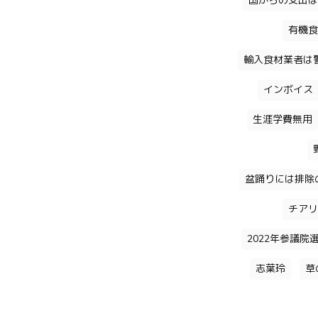
国からの支出は
有機食
輸入食材業者は
インボイス
生涯学費無用
盆踊りには排除
チアリ
2022年参議院
志葉玲
草