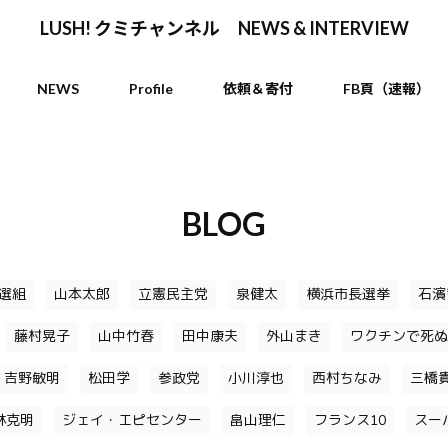
LUSH! クミチャンネル NEWS & INTERVIEW
NEWS
Profile
依頼＆寄付
FB頁（速報）
BLOG
選組
山本太郎
立憲民主党
泉健太
横浜市長選挙
石濱
藤村晃子
山中竹春
田中康夫
外山まき
ワクチンで死ぬ
吉野敏明
松田学
参政党
小川淳也
西村ちなみ
三橋
林克明
ジェイ・エピセンター
畠山理仁
フランス10
スー