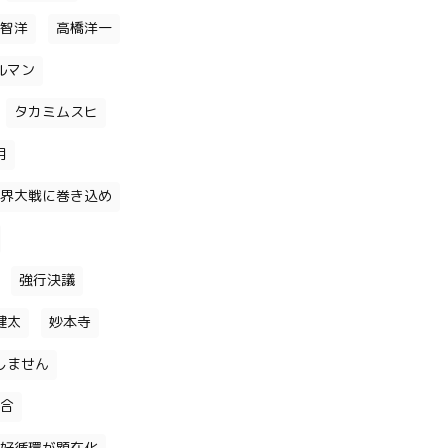
智洋
高橋洋一
ルマン
タカミムスヒ
月
界大戦に巻き込め
強行決議
健太
妙本寺
しません
合