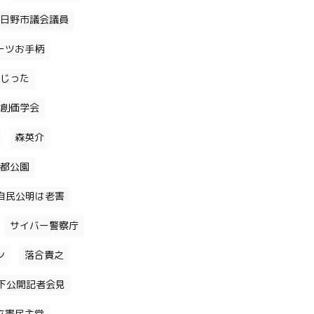
日野市議会議員
ーツお手柄
じった
創価学会
森英介
都公園
自民公明は老害
サイバー警察庁
ン
落合貴之
下公開記者会見