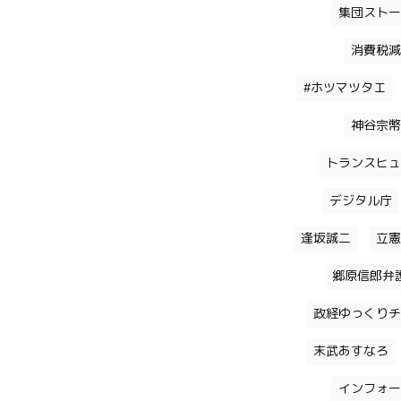
集団ストー
消費税減
#ホツマツタエ
神谷宗幣
トランスヒュ
デジタル庁
逢坂誠二
立憲
郷原信郎弁
政経ゆっくりチ
末武あすなろ
インフォー