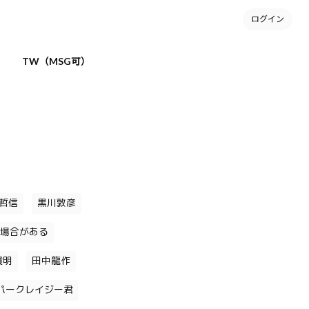
ログイン
TW（MSG可）
哲信
黒川敦彦
場合がある
貴明
田中龍作
パークレイジー君