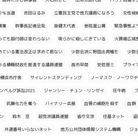
高井たかし幹事長
大石あきこ
山本太郎代表
パリテ目指す
０％当選
吉田はるみ
立憲民主党で地方議員になろう
女性候
募集
幹事長記者会見
泉健太代表
参院選公募
緊急事態よ
っても振付師は変わらない
明らかに殺しにきている
火葬場広域
めている憲法改正は求めて居ない
少数会派に野国出席権を
少数
ある積極財政を推進する議員連盟
高市早苗
安倍晋三
プライ
横浜市庁舎
サイレントスタンディング
ノーマスク・ノーワクチ
ンベルグ訴訟2021
ジャンシー・チュン・リンゼイ
狂牛病
抗酸化力を奪う
バイナリー兵器
血管の細胞を殺す
血餅
チン
鈴木 亘
超党派議員連盟
省庁交渉
住基ネット
盗
共通番号いらないネット
地方公共団体情報システム機構
ジョ