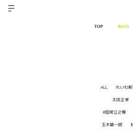
TOP
BLOG
ALL
れいわ新
太田正孝
#国常立之尊
玉木雄一郎