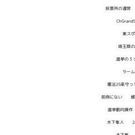
投票所の運営
ChGrandS
東スポ
埼玉県の
選挙の３
ラーム
憲法25条守っ
前例にない
維
選挙動向操作
木下隼人