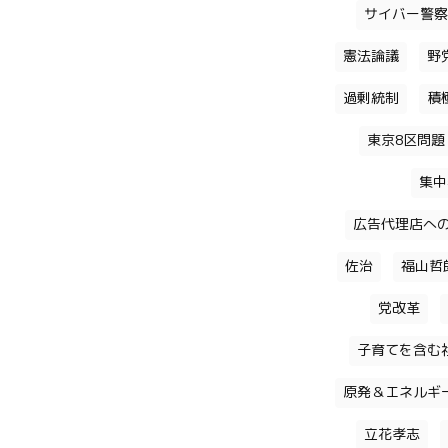
サイバー警察
憲法論議
野
過剰統制
積
東京8区問題
集中
広告代理店へ
佐治
福山哲
党改革
子育てを含む
原発＆エネルギ
立花孝志