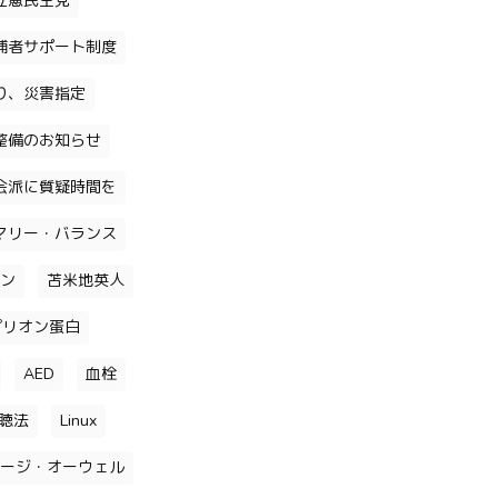
立憲民主党
補者サポート制度
り、災害指定
整備のお知らせ
会派に質疑時間を
マリー・バランス
ン
苫米地英人
プリオン蛋白
AED
血栓
聴法
Linux
ージ・オーウェル