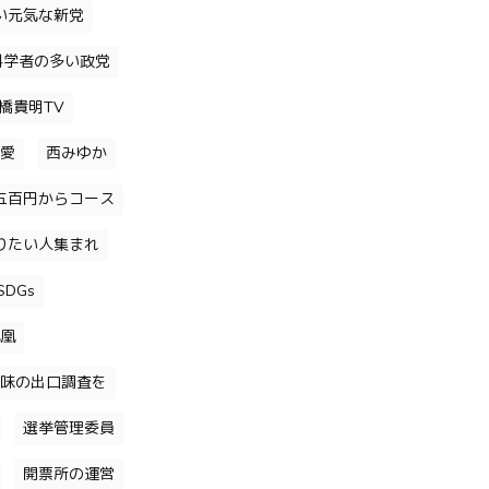
い元気な新党
科学者の多い政党
橋貴明TV
愛
西みゆか
五百円からコース
りたい人集まれ
DGs
凰
味の出口調査を
選挙管理委員
開票所の運営