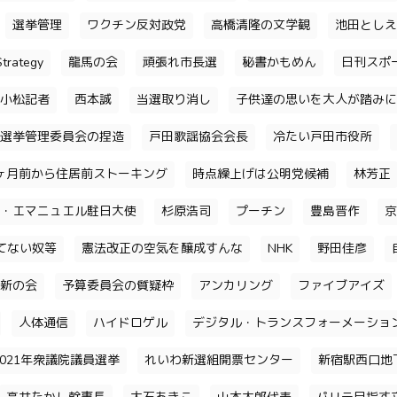
選挙管理
ワクチン反対政党
高橋清隆の文学観
池田としえ
trategy
龍馬の会
頑張れ市長選
秘書かもめん
日刊スポ
小松記者
西本誠
当選取り消し
子供達の思いを大人が踏みに
選挙管理委員会の捏造
戸田歌謡協会会長
冷たい戸田市役所
ヶ月前から住居前ストーキング
時点繰上げは公明党候補
林芳正
・エマニュエル駐日大使
杉原浩司
プーチン
豊島晋作
京
てない奴等
憲法改正の空気を醸成すんな
NHK
野田佳彦
新の会
予算委員会の質疑枠
アンカリング
ファイブアイズ
人体通信
ハイドロゲル
デジタル・トランスフォーメーショ
2021年衆議院議員選挙
れいわ新選組開票センター
新宿駅西口地