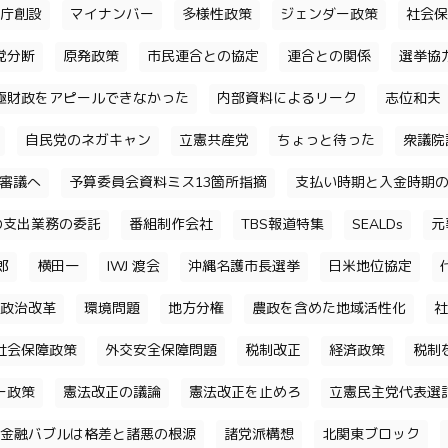
庁創設
マイナンバー
多様性政策
ジェンダー政策
社会保
党分断
原発政策
市民連合との協定
連合との関係
選挙協
極財政をアピールできなかった
内部資料によるリーク
志位和夫
自民党のネガキャン
立憲共産党
ちょっと待った
衆議院
審議へ
予算委員会資料ミス13箇所指摘
支払い時期と入金時期
の支出業務の委託
番組制作会社
TBS報道特集
SEALDs
元
郎
横田一
IWJ 渡会
沖縄名護市長選挙
日米地位協定
政治改革
環境問題
地方分権
農政を含めた地域活性化
社
社会保障政策
外交安全保障問題
税制改正
経済政策
税制
ー政策
憲法改正の議論
憲法改正を止めろ
立憲民主党代表選
金融バブルは格差と諸悪の根源
諸党派構想
北関東ブロック