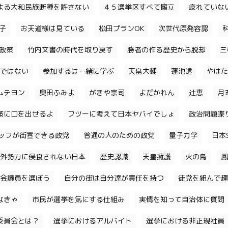
よる大和民族断種を許さない
４５選挙区すべて擁立
疲れていな
子
お天道様は見ている
松田プランOK
次世代原発容認
政策
竹内文書の時代を取り戻す
勝者の作る歴史から脱却
三
ではない
参加するは一緒に学ぶ
天畠大輔
蓮池透
やはた
ムテヨン
奥田ふみよ
がきや宗司
よだかれん
辻恵
月
策に口を出せるよ
フツーに考えて日本ヤバイでしょ
政治問題喋
ッフが街宣できる政党
普通の人のための政党
量子力学
日本S
外勢力に侵食されない日本
歴史認識
天皇擁護
火の鳥
鳳
会議員を選ぼう
自分の街は自分達が責任を持つ
徒党を組んで趣
なきゃ
市民が選挙を気にする仕組み
実情を知って自治体に質問
委員会とは？
選挙におけるアルバイト
選挙における非正規社員