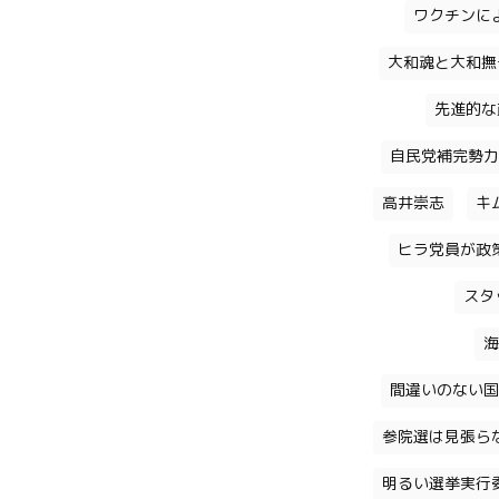
ワクチンに
大和魂と大和撫
先進的な
自民党補完勢力
高井崇志
キ
ヒラ党員が政
スタ
海
間違いのない国
参院選は見張ら
明るい選挙実行