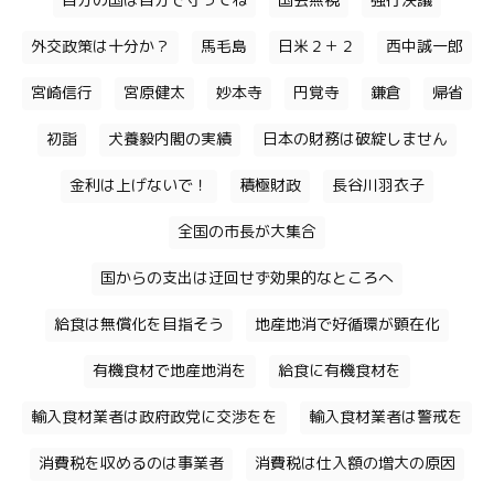
自分の国は自分で守ってね
国会無視
強行決議
外交政策は十分か？
馬毛島
日米２＋２
西中誠一郎
宮崎信行
宮原健太
妙本寺
円覚寺
鎌倉
帰省
初詣
犬養毅内閣の実績
日本の財務は破綻しません
金利は上げないで！
積極財政
長谷川羽衣子
全国の市長が大集合
国からの支出は迂回せず効果的なところへ
給食は無償化を目指そう
地産地消で好循環が顕在化
有機食材で地産地消を
給食に有機食材を
輸入食材業者は政府政党に交渉をを
輸入食材業者は警戒を
消費税を収めるのは事業者
消費税は仕入額の増大の原因