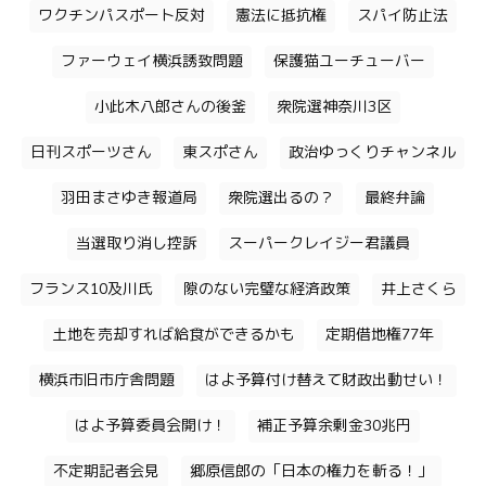
ワクチンパスポート反対
憲法に抵抗権
スパイ防止法
ファーウェイ横浜誘致問題
保護猫ユーチューバー
小此木八郎さんの後釜
衆院選神奈川3区
日刊スポーツさん
東スポさん
政治ゆっくりチャンネル
羽田まさゆき報道局
衆院選出るの？
最終弁論
当選取り消し控訴
スーパークレイジー君議員
フランス10及川氏
隙のない完璧な経済政策
井上さくら
土地を売却すれば給食ができるかも
定期借地権77年
横浜市旧市庁舎問題
はよ予算付け替えて財政出動せい！
はよ予算委員会開け！
補正予算余剰金30兆円
不定期記者会見
郷原信郎の「日本の権力を斬る！」