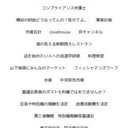
コンプライアンス弁護士
横浜の財政どうなってんの？見せてよ。
事業計画
市場会計
cloubhouse
坪チャンネル
海の見える新鮮悶えレストラン
店を始めたい人への流通学研修
料理教室
山下埠頭にみんなのマーケット
フィッシャマンズワーフ
水産
中央卸売市場
審議会委員のポストも利権ではありませんか？
区長や特別職の報酬を決定
政務活動費を決定
第三者機関 特別職報酬等審議会