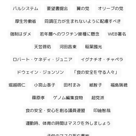
パルシステム
要望書提出
翼の党
オリーブの党
厚生労働省
同調圧力が生まれないように配慮すべき
強制はダメ
若年層へのワクチン接種に懸念
WEB署名
天笠啓佑
河田昌東
稲葉國光
ロバート・ケネディ・ジュニア
イグナチオ・チャペラ
ドウェイン・ジョンソン
「食の安全を守る人々」
堀越啓仁
小宮山泰子
田村まみ
紙智子
福島瑞穂
篠原孝
ゲノム編集食物
超党派
食の安全・安心を創る議員連盟
印鑰智哉
運動時、体育の時間はマスクを外しましょう