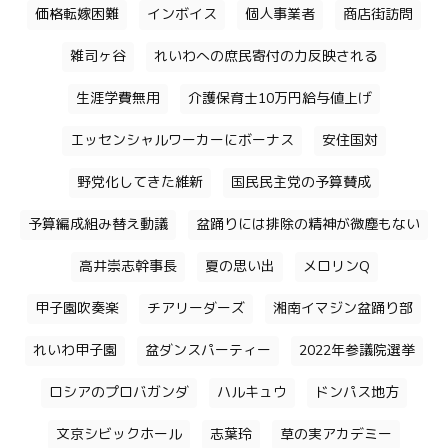
価格転嫁困難
インボイス
個人事業者
商店街訪問
雑司ヶ谷
れいわへの庶民寄付の力反映される
生涯学費無用
介護保育士10万円給与値上げ
エッセンシャルワーカーにボーナス
安住国対
野党化してきた維新
国民民主党の予算賛成
予算編成組み替え動議
盆踊りには排除の精神が微塵もない
高井崇志幹事長
夏の思い出
メロリンQ
甲子園吹奏楽
チアリーダーズ
湘南イマジン盆踊り部
れいわ甲子園
盆ダンスパーティー
2022年参議院選挙
ロシアのプロバガンダ
ハルキュウ
ドンパス地方
文京シビックホール
志葉玲
草の実アカデミー