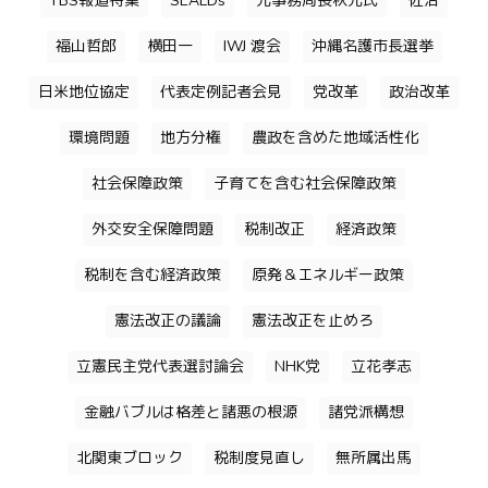
TBS報道特集
SEALDs
元事務局長秋元氏
佐治
福山哲郎
横田一
IWJ 渡会
沖縄名護市長選挙
日米地位協定
代表定例記者会見
党改革
政治改革
環境問題
地方分権
農政を含めた地域活性化
社会保障政策
子育てを含む社会保障政策
外交安全保障問題
税制改正
経済政策
税制を含む経済政策
原発＆エネルギー政策
憲法改正の議論
憲法改正を止めろ
立憲民主党代表選討論会
NHK党
立花孝志
金融バブルは格差と諸悪の根源
諸党派構想
北関東ブロック
税制度見直し
無所属出馬