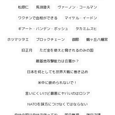
松原仁
馬淵澄夫
ヴァーノン・コールマン
ワクチンで血栓ができる
マイケル・イードン
ギアート・バンデン・ボッシュ
タカミムスヒ
ホツマツタエ
ブロックチェーン
御節
鶴ヶ丘八幡宮
旧正月
ただ金を使えと脅されるのみの国
敵基地攻撃能力は合憲か？
日本を何としても世界大戦に巻き込め
米中に嵌められないで！
言いにくいけど最悪にヤバいのはロシア
NATOを味方につけなくてはならない