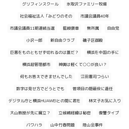
グリフィンスクール
氷取沢ファミリー牧場
社会福祉法人「みどりのその
市議会議員40年
市議会議員11期連続当選
藍綬褒章
無所属
自由党
小沢一郎
新自由クラブ
磯子区御殿
巨悪をものともせず切れるのは誰だ？
横浜を中国の手に
横浜超管理都市
神輿は軽くて○○が良い？
何もお答えできませんでした
江田憲司つらい
数字は見せ方でどうとでも
菅項目の隠蔽役に適任
デジタル庁と横浜HUAWEIとの間に君を
林文子お気に入り
大山教授が先に擁立？
立候補経緯は秘密
復讐タイプ
パワハラ
山中竹春問題
陸山会事件