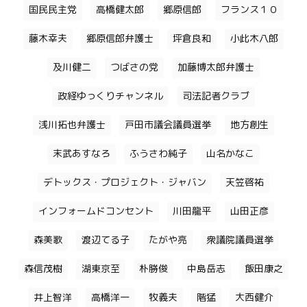
国民民主党
高橋健太郎
郷原信郎
フランス１０
藤木幸夫
郷原信郎弁護士
坪倉良和
小此木八郎
及川健二
つばさの党
加藤博太郎弁護士
政経ゆっくりチャンネル
司法記者クラブ
浅川拓也弁護士
戸田市議会議員選挙
地方創生
末武あすなろ
ふうさわ純子
山名かなこ
デトックス・プロジェクト・ジャバン
天笠啓祐
インフォームドコンセント
川田龍平
山田正彦
森美歌
渡辺てる子
たがや亮
衆議院議員選挙
森信茂樹
湖東京至
朴勝俊
中島岳志
飯田康之
井上智洋
高橋洋一
牧義夫
階猛
大西健介