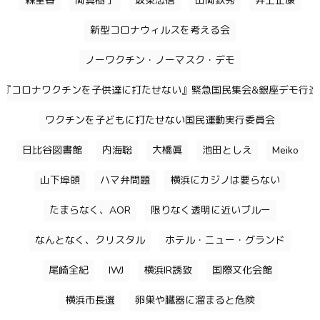
森里香
岡真樹子
坂東忠信
山岡鉄秀
井上正康
新型コロナウィルスを考える会
ノーワクチン・ノーマスク・デモ
『コロナワクチンを子供達に打たせない』緊急国民集会&銀座デモ行進
ワクチンを子どもに打たせない国民運動実行委員会
日比谷図書館
内海聡
大橋眞
池田としえ
Meiko
山下埠頭
ハマ弁問題
横浜にカジノは要らない
たまらなく、AOR
限りなく透明に近いブルー
なんとなく、クリスタル
ホテル・ニュー・グランド
尾崎全紀
IWJ
横浜IR誘致
国際文化会館
横浜市長選
卵巣や臓器に溜まると危険