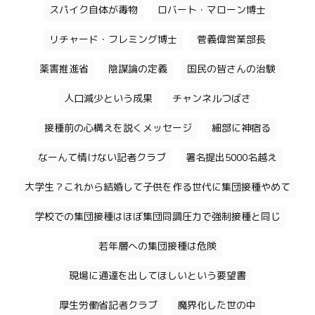
スパイク自体が毒物
ロバート・マローン博士
リチャード・フレミング博士
菅義偉営業部長
薬害推進省
陰謀論の定義
国民の皆さんの治験
人口減少という成果
チャンネルつばさ
接種前の心構えを説くメッセージ
細部に神宿る
なーんて情けない記者クラブ
署名提出5000名越え
大学生？これから結婚して子供を作る世代に集団接種やめて
学校での集団接種はほぼ集団同調圧力で強制接種と同じ
若年層への集団接種は危険
現場に通達を出してほしいという要望書
厚生労働省記者クラブ
魔界化した世の中