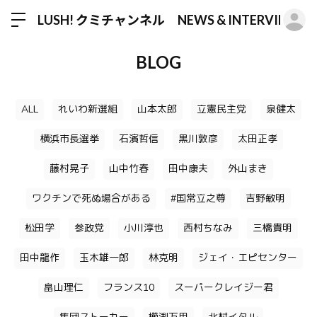
ロ
LUSH! クミチャンネル NEWS & INTERVIEW
BLOG
ALL
れいわ新選組
山本太郎
立憲民主党
泉健太
横浜市長選挙
石濱哲信
黒川敦彦
太田正孝
藤村晃子
山中竹春
田中康夫
外山まき
ワクチンで死ぬ場合がある
#国常立之尊
吉野敏明
松田学
参政党
小川淳也
西村ちなみ
三橋貴明
田中龍作
玉木雄一郎
林克明
ジェイ・エピセンター
畠山理仁
フランス10
スーパークレイジー君