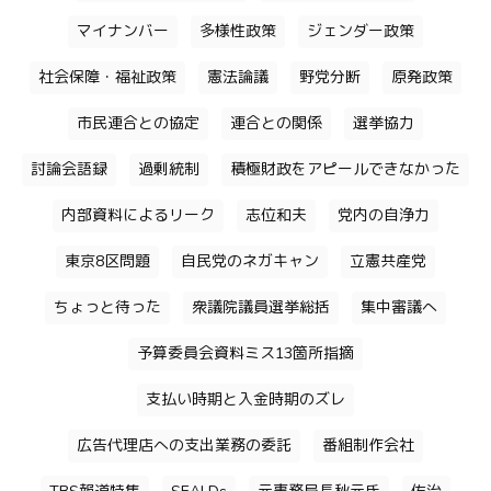
マイナンバー
多様性政策
ジェンダー政策
社会保障・福祉政策
憲法論議
野党分断
原発政策
市民連合との協定
連合との関係
選挙協力
討論会語録
過剰統制
積極財政をアピールできなかった
内部資料によるリーク
志位和夫
党内の自浄力
東京8区問題
自民党のネガキャン
立憲共産党
ちょっと待った
衆議院議員選挙総括
集中審議へ
予算委員会資料ミス13箇所指摘
支払い時期と入金時期のズレ
広告代理店への支出業務の委託
番組制作会社