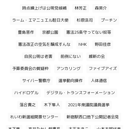
時点繰上げは公明党候補
林芳正
森英介
ラーム・エマニュエル駐日大使
杉原浩司
プーチン
豊島晋作
京都公園
憲法25条守ってない奴等
憲法改正の空気を醸成すんな
NHK
野田佳彦
自民公明は老害
前例にない
維新の会
予算委員会の質疑枠
アンカリング
ファイブアイズ
サイバー警察庁
選挙動向操作
人体通信
ハイドロゲル
デジタル・トランスフォーメーション
落合貴之
木下隼人
2021年衆議院議員選挙
れいわ新選組開票センター
新宿駅西口地下公開記者会見