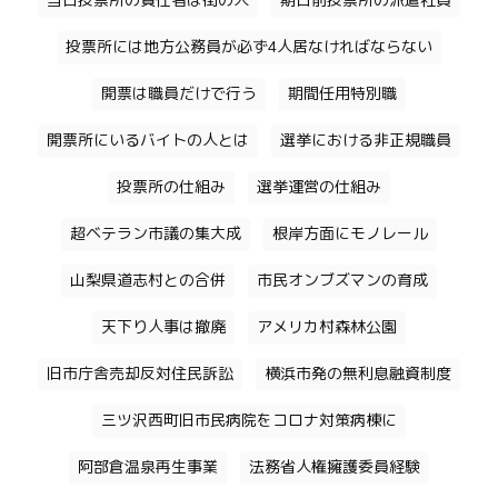
当日投票所の責任者は街の人
期日前投票所の派遣社員
投票所には地方公務員が必ず4人居なければならない
開票は職員だけで行う
期間任用特別職
開票所にいるバイトの人とは
選挙における非正規職員
投票所の仕組み
選挙運営の仕組み
超ベテラン市議の集大成
根岸方面にモノレール
山梨県道志村との合併
市民オンブズマンの育成
天下り人事は撤廃
アメリカ村森林公園
旧市庁舎売却反対住民訴訟
横浜市発の無利息融資制度
三ツ沢西町旧市民病院をコロナ対策病棟に
阿部倉温泉再生事業
法務省人権擁護委員経験