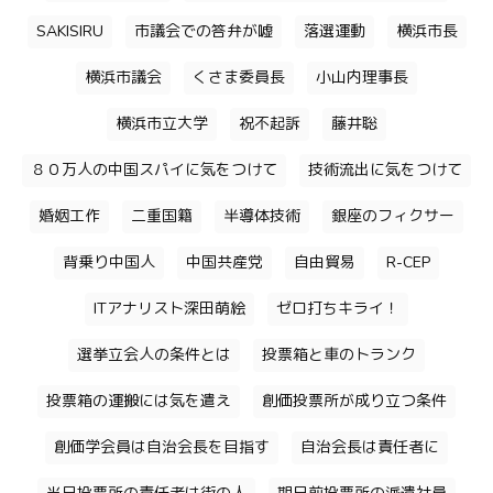
SAKISIRU
市議会での答弁が嘘
落選運動
横浜市長
横浜市議会
くさま委員長
小山内理事長
横浜市立大学
祝不起訴
藤井聡
８０万人の中国スパイに気をつけて
技術流出に気をつけて
婚姻工作
二重国籍
半導体技術
銀座のフィクサー
背乗り中国人
中国共産党
自由貿易
R-CEP
ITアナリスト深田萌絵
ゼロ打ちキライ！
選挙立会人の条件とは
投票箱と車のトランク
投票箱の運搬には気を遣え
創価投票所が成り立つ条件
創価学会員は自治会長を目指す
自治会長は責任者に