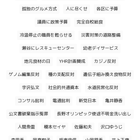
孤独のグルメ方式
人に尽くせ
各区に予算
議員に政策予算
完全自校給食
冷温停止の職員を甦らせる
災害対策の道路整備
瀬谷にレスキューセンター
幼老デイサービス
地元食材の日
YHR計画賛成
カジノ反対
ゲノム編集反対
種の支配反対
遺伝子組み換え食物反対
宇沢弘文
社会的共通資本
水道民営化反対
コンサル批判
電通批判
新党日本
亀井静香
公文書破棄指示冤罪
長野オリンピック使途不明金洗い出し
人間魚雷
榎本セイヤ
佐藤和夫
沢口ゆうじ