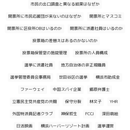
市民の出口調査と異なる結果はなぜか
開票所に市民応援団が来ないのはなぜか
開票所とマスコミ
開票所に区役所OBはいるのか
開票所に派遣社員はいるのか
投票箱の差替えはあるのかないのか
投票箱保管室の施錠管理
投票所の人員構成
選挙に派遣社員
地方自治体の非正規職員
選挙管理委員会事務局
世田谷区の選挙
横浜市助成金
ファーウェイ
中国スパイ企業
郷原弁護士
立憲民主党共産党の共闘
保守分裂
林文子
YHR
外国特派員記者クラブ
神保哲生
FCCJ
深田萌絵
日活映画
横浜ハーバーリゾート計画
選挙運営