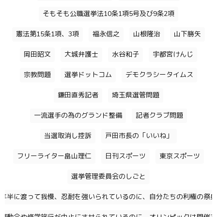
そもそも公職選挙法10条1項5号及び9条2項
憲法第15条1項、3項
福永信之
山根隆治
山下勝矢
岡田昭文
大城弁護士
水谷和子
宇都宮けんじ
宗教問題
選挙ドットコム
デモクラシータイムス
鎌田直秀記者
埼玉県選管問題
一流選手の為のグランド整備
記者クラブ問題
当選取消し控訴
戸田市長の「いいね」
フリーライター畠山理仁
日刊スポーツ
東京スポーツ
選挙管理委員会のしごと
年半に渡って我慢、忍耐を強いられているのに、自分たちの利権の祭典