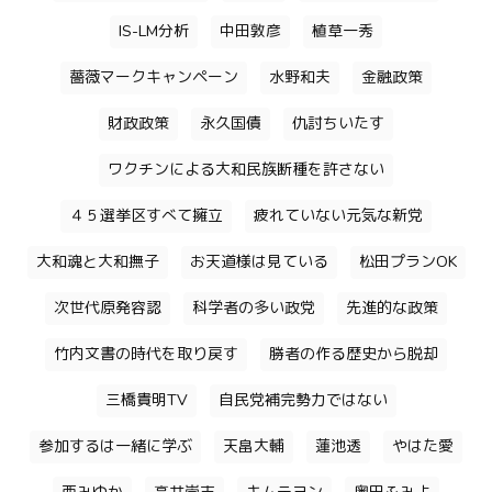
IS-LM分析
中田敦彦
植草一秀
薔薇マークキャンペーン
水野和夫
金融政策
財政政策
永久国債
仇討ちいたす
ワクチンによる大和民族断種を許さない
４５選挙区すべて擁立
疲れていない元気な新党
大和魂と大和撫子
お天道様は見ている
松田プランOK
次世代原発容認
科学者の多い政党
先進的な政策
竹内文書の時代を取り戻す
勝者の作る歴史から脱却
三橋貴明TV
自民党補完勢力ではない
参加するは一緒に学ぶ
天畠大輔
蓮池透
やはた愛