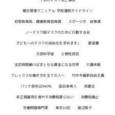
子供のマスク死亡事故
衛生管理マニュアル: 学校運営ガイドライン
初等教育局、健康教育食育課
スポーツ庁 政策課
ノーマスク脱マスクのために行動する会
子どもへのマスクの自由化を求めます」
要望書
文部科学省
ど根性庶民
法定時間働けばまともな賃金になる世界
介護休暇
フレックスな働き方を全ての人へ
竹中平蔵新自由主義
パソナ前年比940%
国会参考人
派遣法
非正規雇用を増やす消費税要らない
消費税廃止
労働問題専門家
東京10区
渡辺照子