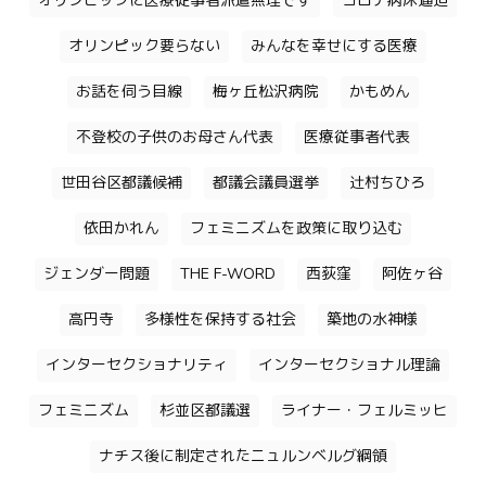
オリンピックに医療従事者派遣無理です
コロナ病床逼迫
オリンピック要らない
みんなを幸せにする医療
お話を伺う目線
梅ヶ丘松沢病院
かもめん
不登校の子供のお母さん代表
医療従事者代表
世田谷区都議候補
都議会議員選挙
辻村ちひろ
依田かれん
フェミニズムを政策に取り込む
ジェンダー問題
THE F-WORD
西荻窪
阿佐ヶ谷
高円寺
多様性を保持する社会
築地の水神様
インターセクショナリティ
インターセクショナル理論
フェミニズム
杉並区都議選
ライナー・フェルミッヒ
ナチス後に制定されたニュルンベルグ綱領