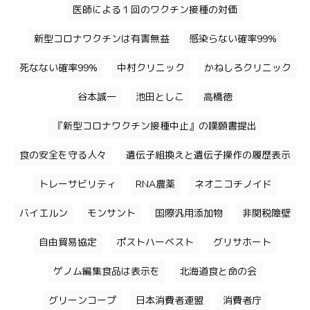
医師による１回のワクチン接種の対価
新型コロナワクチンは有害無益
感染らない確率99%
死なない確率99%
中村クリニック
かねしろクリニック
谷本誠一
池田としこ
高橋徳
『新型コロナワクチン接種中止』の嘆願書提出
食の安全を守る人々
遺伝子組換えと遺伝子操作の履歴表示
トレーサビリティ
RNA農薬
ネオニコチノイド
バイエルン
モンサント
国際汎用添加物
非関税障壁
自由貿易協定
ポストハーベスト
グリサホート
ゲノム編集食品は表示を
北海道食と命の会
グリーンコープ
日本消費者連盟
消費者庁