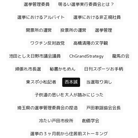
選挙管理委員
明るい選挙実行委員会とは？
選挙におけるアルバイト
選挙における非正規社員
開票所の運営
投票所の運営
選挙管理
ワクチン反対政党
高橋清隆の文学観
池田としえ日野市議会議員
ChGrandStrategy
龍馬の会
頑張れ市長選
秘書かもめん
日刊スポーツお手柄
東スポ小松記者
西本誠
当選取り消し
子供達の思いを大人が踏みにじった
埼玉県の選挙管理委員会の捏造
戸田歌謡協会会長
冷たい戸田市役所
創価学会
選挙の３ヶ月前から住居前ストーキング