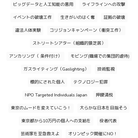
ビッグデータと人工知能の悪用
ライフラインへの攻撃
イベントの破壊工作
生きがいのはく奪
証拠の破壊
違法人体実験
コリジョンキャンペーン（衝突工作）
ストリートシアター（組織的猿芝居）
アンカリング（ 条件付け）
モビング(職場での集団的虐待)
ガスライティング（Gaslighting）
技術監視
標的にされた個人
テクノロジー犯罪
NPO Targeted Individuals Japan
押腰清悦
東京のムードを変えていこう！
大らかな日本を目指そう
東京都から10万円の個人への支給を
役者代表
芸術家を至急救えよ
オリンピック開催にNO！