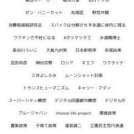
集団ストーカー
櫛渕万里
北村イタル
ゼン・ハニーカット
松尾匡
野党共闘
消費税減税研究会
スパイクは分解されず永遠に体内に残る
ワクチンで不妊になる
#ホツマツタエ
水道橋博士
長谷川ういこ
大島九州男
日本新秩序
赤尾由美
武田邦彦
神谷宗幣
ロシア
キエフ
ウクライナ
三井よしふみ
ムーンショット計画
トランスヒューマニズム
キャリー・マディ
スーパーシティ構想
デジタル田園都市構想
デジタル庁
ブルージャパン
choose life project
環境政策
農業政策
子育て政策
逢坂誠二
立憲民主党代表選