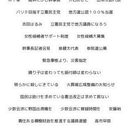
木下隼
高井たかし幹事長
大石あきこ
山本太郎代表
パリテ目指す立憲民主党
地方選公認１００％当選
吉田はるみ
立憲民主党で地方議員になろう
女性候補者サポート制度
女性候補大募集
幹事長記者会見
泉健太代表
参院選公募
緊急事態より、災害指定
踊り子は変わっても振付師は変わらない
明らかに殺しにきている
火葬場広域整備のお知らせ
国民は助けを求めている憲法改正は求めて居ない
少数会派に野国出席権を
少数会派に質疑時間を
安藤裕
責任ある積極財政を推進する議員連盟
高市早苗