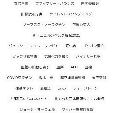
安倍晋三
プライマリー・バランス
内閣委員会
旧横浜市庁舎
サイレントスタンディング
ノーマスク・ノーワクチン
苫米地英人
新・ニュルンベルグ訴訟2021
ジャンシー・チュン・リンゼイ
狂牛病
プリオン蛋白
ビックリ鉱物毒
抗酸化力を奪う
バイナリー兵器
血管の細胞を殺す
血餅
AED
血栓
COVIDワクチン
鈴木 亘
超党派議員連盟
省庁交渉
住基ネット
盗聴法
Linux
フォークトーク
共通番号いらないネット
地方公共団体情報システム機構
ジョージ・オーウェル
サイバー警察庁創設