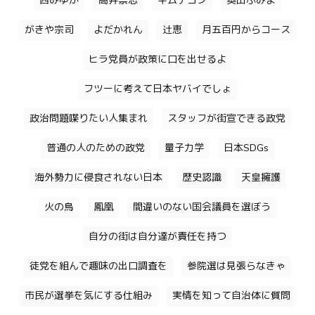
西みゆか
高井崇志
キムテヨン
奥田ふみよ
がきや宗司
よだかれん
辻恵
月五百円からコース
ヒラ党員が政策に口を出せるよ
フツーに考えて日本ヤバイでしょ
政治問題喋りたい人集まれ
スタッフが街宣できる政党
普通の人のための政党
量子力学
日本SDGs
海外勢力に侵食されない日本
歴史認識
天皇擁護
火の鳥
鳳凰
間違いのない国会議員を選ぼう
自分の街は自分達が責任を持つ
徒党を組んで趣味の出口調査を
参院選は見張らなきゃ
市民が選挙を気にする仕組み
実情を知って自治体に質問