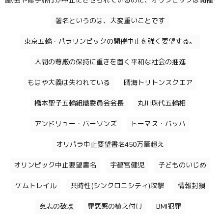
運動会や修学旅行が中止にさせられているのに、オリンピックは開催す
署名というのは、大変重いことです
東京五輪・パラリンピックの開催中止を強く要望する。
人間の尊厳の保持に重きを置く平和な社会の推進
もはや大義は失われている
晴海トリトンスクエア
橋本聖子五輪組織委員会会長
丸川珠代五輪相
アンドリュー・パーソンズ
トーマス・バッハ
オリパラ中止要望書名450万筆超え
オリンピック中止要望書名
宇都宮健児
子どものいじめ
ケムトレイル
共時性(シンクロニシティ)攻撃
情報封鎖
意志の破壊
罪悪感の植え付け
BMI犯罪