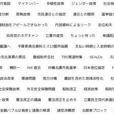
庁創設
マイナンバー
多様性政策
ジェンダー政策
社会保
党分断
原発政策
市民連合との協定
連合との関係
選挙協
極財政をアピールできなかった
内部資料によるリーク
志位和夫
自民党のネガキャン
立憲共産党
ちょっと待った
衆議院
審議へ
予算委員会資料ミス13箇所指摘
支払い時期と入金時期
の支出業務の委託
番組制作会社
TBS報道特集
SEALDs
元
郎
横田一
IWJ 渡会
沖縄名護市長選挙
日米地位協定
政治改革
環境問題
地方分権
農政を含めた地域活性化
社
社会保障政策
外交安全保障問題
税制改正
経済政策
税制
ー政策
憲法改正の議論
憲法改正を止めろ
立憲民主党代表選
金融バブルは格差と諸悪の根源
諸党派構想
北関東ブロック