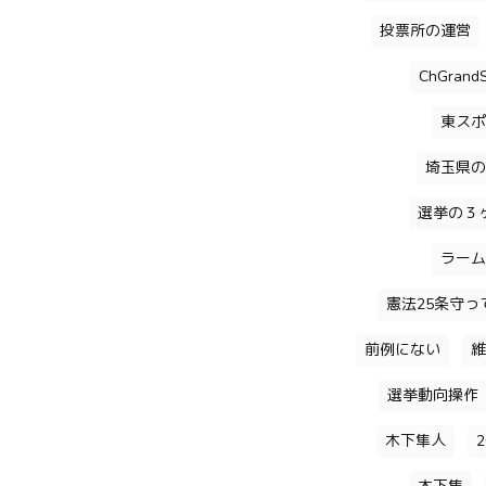
投票所の運営
ChGrandS
東スポ
埼玉県の
選挙の３
ラーム
憲法25条守っ
前例にない
維
選挙動向操作
木下隼人