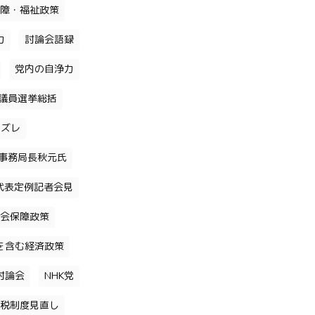
障・福祉政策
力
討論会語録
党内の自浄力
議員選挙総括
のズレ
事務局長秋元氏
代表定例記者会見
会保障政策
を含む経済政策
討論会
NHK党
税制度見直し