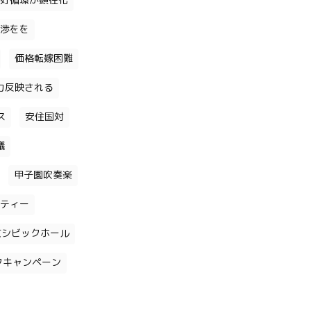
好循環が顕在化
渉をを
価格転嫁困難
力反映される
ス
安住国対
議
甲子園吹奏楽
ティー
京シビックホール
クキャンペーン