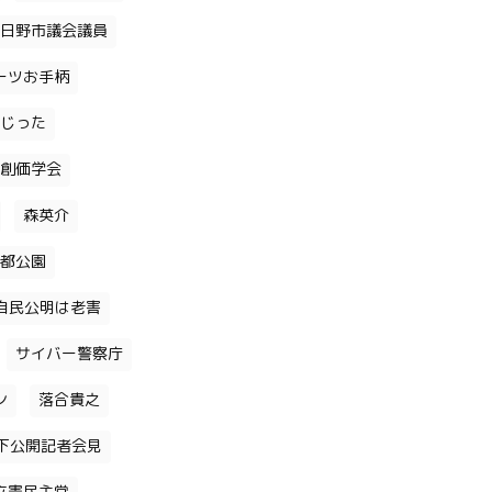
日野市議会議員
ーツお手柄
じった
創価学会
森英介
都公園
自民公明は老害
サイバー警察庁
ン
落合貴之
下公開記者会見