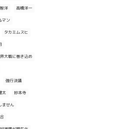
智洋
高橋洋一
ルマン
タカミムスヒ
月
界大戦に巻き込め
強行決議
健太
妙本寺
しません
合