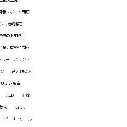
立憲民主党
補者サポート制度
り、災害指定
整備のお知らせ
会派に質疑時間を
マリー・バランス
ン
苫米地英人
プリオン蛋白
AED
血栓
聴法
Linux
ージ・オーウェル