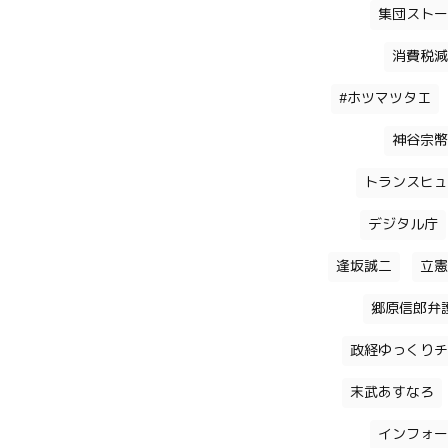
集団ストー
消費税減
#ホツマツタエ
神谷宗幣
トランスヒュ
デジタル庁
逢坂誠二
立憲
郷原信郎弁
政経ゆっくりチ
末武あすなろ
インフォー