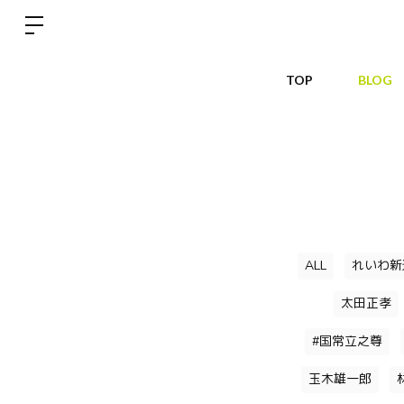
TOP
BLOG
ALL
れいわ新
太田正孝
#国常立之尊
玉木雄一郎