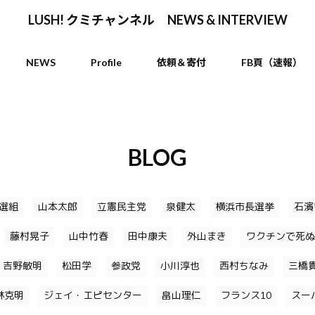
LUSH! クミチャンネル NEWS & INTERVIEW
NEWS
Profile
依頼＆寄付
FB頁（速報）
BLOG
選組
山本太郎
立憲民主党
泉健太
横浜市長選挙
石濱
藤村晃子
山中竹春
田中康夫
外山まき
ワクチンで死ぬ
吉野敏明
松田学
参政党
小川淳也
西村ちなみ
三橋
林克明
ジェイ・エピセンター
畠山理仁
フランス10
スー