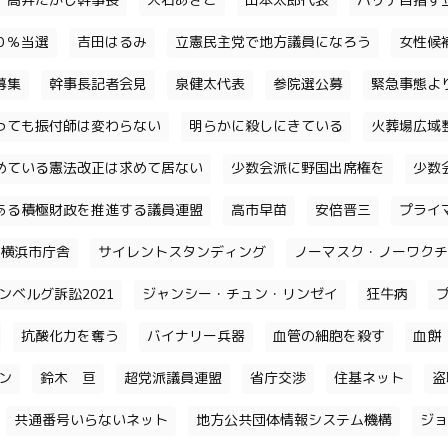
高井たかし幹事長
大石あきこ
山本太郎代表
パリテ目指す
０％当選
吉田はるみ
立憲民主党で地方議員になろう
女性候
募集
幹事長記者会見
泉健太代表
参院選公募
緊急事態よ
っても振付師は変わらない
明らかに殺しにきている
火葬場広域
めている憲法改正は求めて居ない
少数会派に野国出席権を
少数
ある積極財政を推進する議員連盟
高市早苗
安倍晋三
プライ
横浜市庁舎
サイレントスタンディング
ノーマスク・ノーワクチ
ンベルグ訴訟2021
ジャンシー・チュン・リンゼイ
狂牛病
抗酸化力を奪う
バイナリー兵器
血管の細胞を殺す
血餅
チン
鈴木 亘
超党派議員連盟
省庁交渉
住基ネット
盗
共通番号いらないネット
地方公共団体情報システム機構
ジョ