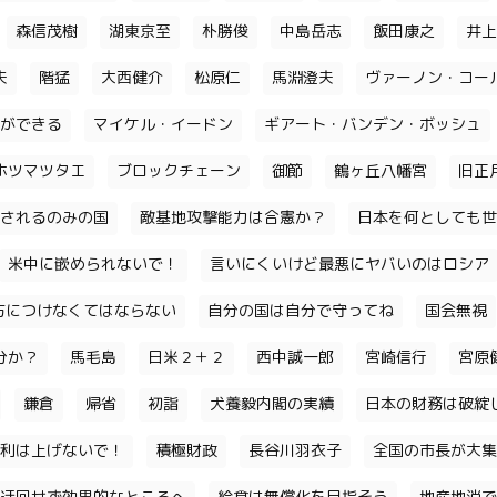
森信茂樹
湖東京至
朴勝俊
中島岳志
飯田康之
井上
夫
階猛
大西健介
松原仁
馬淵澄夫
ヴァーノン・コー
ができる
マイケル・イードン
ギアート・バンデン・ボッシュ
ホツマツタエ
ブロックチェーン
御節
鶴ヶ丘八幡宮
旧正
されるのみの国
敵基地攻撃能力は合憲か？
日本を何としても世
米中に嵌められないで！
言いにくいけど最悪にヤバいのはロシア
味方につけなくてはならない
自分の国は自分で守ってね
国会無視
分か？
馬毛島
日米２＋２
西中誠一郎
宮崎信行
宮原
鎌倉
帰省
初詣
犬養毅内閣の実績
日本の財務は破綻
利は上げないで！
積極財政
長谷川羽衣子
全国の市長が大集