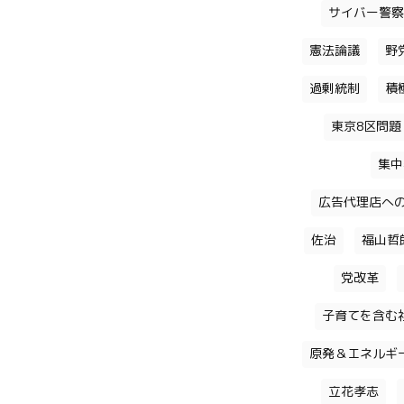
サイバー警察
憲法論議
野
過剰統制
積
東京8区問題
集中
広告代理店へ
佐治
福山哲
党改革
子育てを含む
原発＆エネルギ
立花孝志