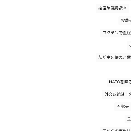
衆議院議員選挙
牧義
ワクチンで血栓
ただ金を使えと脅
NATOを
外交政策は十
円覚寺
金