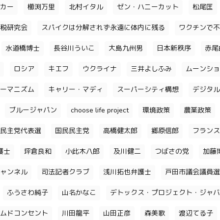
カー
櫛渕万里
北村イタル
ゼン・ハニーカット
松尾匡
税研究会
スパイクは分解されず永遠に体内に残る
ワクチンで不
水道橋博士
長谷川ういこ
大島九州男
日本新秩序
赤尾
ロシア
キエフ
ウクライナ
三井よしふみ
ムーンショ
ーマニズム
キャリー・マディ
スーパーシティ構想
デジタル
ブルージャパン
choose life project
環境政策
農業政策
民主党代表選
国民民主党
高橋健太郎
郷原信郎
フランス
護士
坪倉良和
小此木八郎
及川健二
つばさの党
加藤
ャンネル
司法記者クラブ
浅川拓也弁護士
戸田市議会議員選
ふうさわ純子
山名かなこ
デトックス・プロジェクト・ジャバ
ムドコンセント
川田龍平
山田正彦
森美歌
渡辺てる子