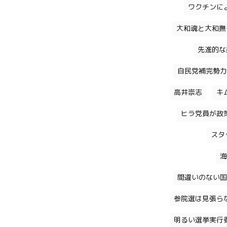
ワクチンに
大和魂と大和撫
先進的な
自民党補完勢力
高井崇志
キ
ヒラ党員が政
スタ
海
間違いのない国
参院選は見張ら
明るい選挙実行