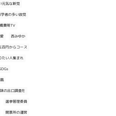
い元気な新党
科学者の多い政党
橋貴明TV
愛
西みゆか
五百円からコース
りたい人集まれ
DGs
凰
味の出口調査を
選挙管理委員
開票所の運営