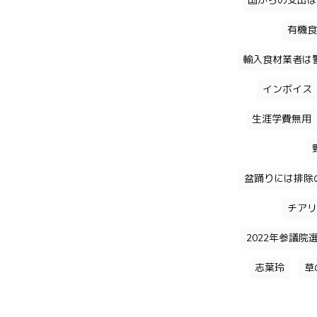
国からの支出は
有機食
輸入食材業者は
インボイス
生涯学費無用
盆踊りには排除
チアリ
2022年参議院
志葉玲
草