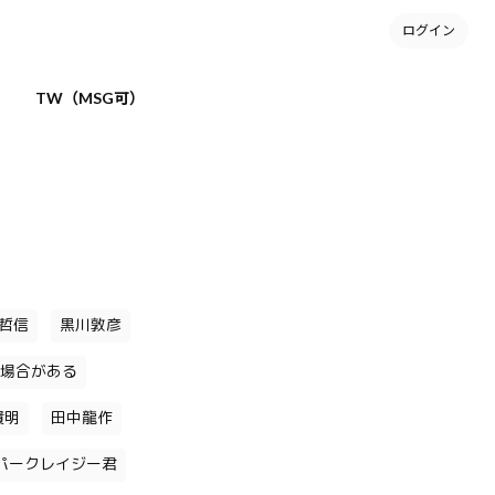
ログイン
TW（MSG可）
哲信
黒川敦彦
場合がある
貴明
田中龍作
パークレイジー君