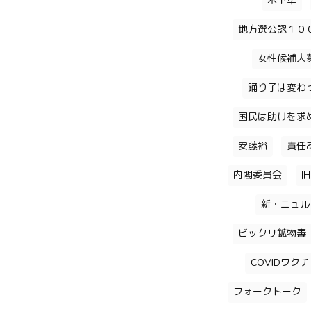
木下隼
地方選公認１０
女性候補大
踊り子は変わ
国民は助けを求
安藤裕
責任
内閣委員会
旧
新・ニュル
ビックリ鉱物毒
COVIDワク
フォークトーク