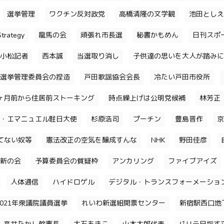
選挙管理
ワクチン反対政党
高橋清隆の文学観
池田としえ
trategy
龍馬の会
頑張れ市長選
秘書かもめん
日刊スポ
小松記者
西本誠
当選取り消し
子供達の思いを大人が踏みに
選挙管理委員会の捏造
戸田歌謡協会会長
冷たい戸田市役所
ヶ月前から住居前ストーキング
時点繰上げは公明党候補
林芳正
・エマニュエル駐日大使
杉原浩司
プーチン
豊島晋作
京
てない奴等
憲法改正の空気を醸成すんな
NHK
野田佳彦
新の会
予算委員会の質疑枠
アンカリング
ファイブアイズ
人体通信
ハイドロゲル
デジタル・トランスフォーメーショ
2021年衆議院議員選挙
れいわ新選組開票センター
新宿駅西口地