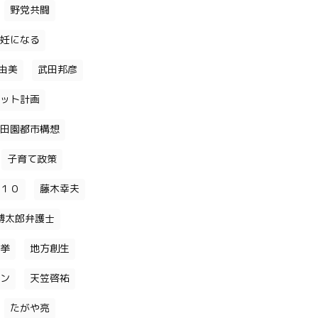
野党共闘
妊になる
由美
武田邦彦
ット計画
田園都市構想
子育て政策
１０
藤木幸夫
博太郎弁護士
挙
地方創生
ン
天笠啓祐
たがや亮