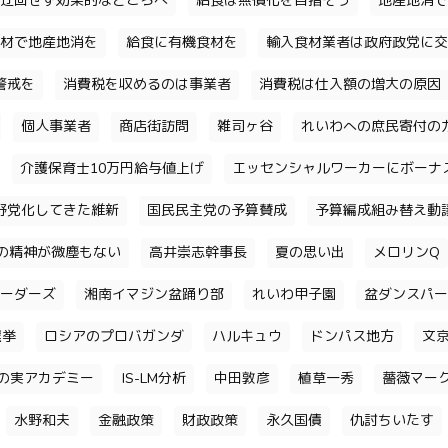
迂回せず効果的なところへ
給食は無償化を目指そう
地産地消で
材で地産地消を
給食に有機食材を
輸入食材業者は政府政党に交
警戒を
消費税を収めるのは事業者
消費税は仕入額の増大の原因
個人事業者
商店街訪問
雑司ヶ谷
れいわへの庶民寄付の
介護保育士10万円給与値上げ
エッセンシャルワーカーにボーナ
野党化してきた維新
国民民主党の予算賛成
予算編成組み替え動
の精神が微塵もない
高井崇志幹事長
夏の思い出
メロリンQ
ーダーズ
湘南イマジン盆踊り部
れいわ甲子園
盆ダンスパー
選挙
ロシアのプロバガンダ
ハルキュウ
ドンパス地方
文
の実アカデミー
IS-LM分析
中田敦彦
植草一秀
薔薇マー
水野和夫
金融政策
財政政策
永久国債
仇討ちいたす