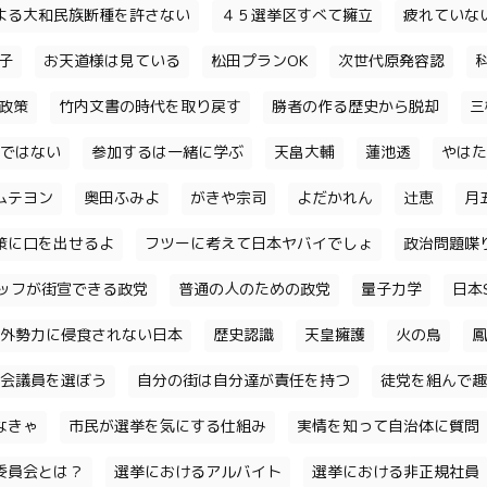
よる大和民族断種を許さない
４５選挙区すべて擁立
疲れていな
子
お天道様は見ている
松田プランOK
次世代原発容認
政策
竹内文書の時代を取り戻す
勝者の作る歴史から脱却
三
ではない
参加するは一緒に学ぶ
天畠大輔
蓮池透
やはた
ムテヨン
奥田ふみよ
がきや宗司
よだかれん
辻恵
月
策に口を出せるよ
フツーに考えて日本ヤバイでしょ
政治問題喋
ッフが街宣できる政党
普通の人のための政党
量子力学
日本S
外勢力に侵食されない日本
歴史認識
天皇擁護
火の鳥
鳳
会議員を選ぼう
自分の街は自分達が責任を持つ
徒党を組んで趣
なきゃ
市民が選挙を気にする仕組み
実情を知って自治体に質問
委員会とは？
選挙におけるアルバイト
選挙における非正規社員