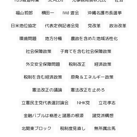
TBS報道特集
SEALDs
元事務局長秋元氏
佐治
福山哲郎
横田一
IWJ 渡会
沖縄名護市長選挙
日米地位協定
代表定例記者会見
党改革
政治改革
環境問題
地方分権
農政を含めた地域活性化
社会保障政策
子育てを含む社会保障政策
外交安全保障問題
税制改正
経済政策
税制を含む経済政策
原発＆エネルギー政策
憲法改正の議論
憲法改正を止めろ
立憲民主党代表選討論会
NHK党
立花孝志
金融バブルは格差と諸悪の根源
諸党派構想
北関東ブロック
税制度見直し
無所属出馬