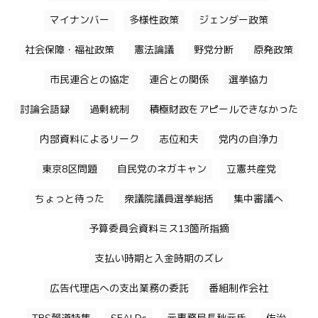
マイナンバー
多様性政策
ジェンダー政策
社会保障・福祉政策
憲法論議
野党分断
原発政策
市民連合との協定
連合との関係
選挙協力
討論会語録
過剰統制
積極財政をアピールできなかった
内部資料によるリーク
志位和夫
党内の自浄力
東京8区問題
自民党のネガキャン
立憲共産党
ちょっと待った
衆議院議員選挙総括
集中審議へ
予算委員会資料ミス13箇所指摘
支払い時期と入金時期のズレ
広告代理店への支出業務の委託
番組制作会社