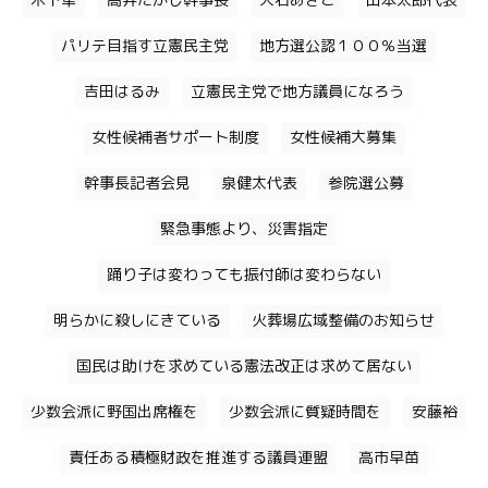
木下隼
高井たかし幹事長
大石あきこ
山本太郎代表
パリテ目指す立憲民主党
地方選公認１００％当選
吉田はるみ
立憲民主党で地方議員になろう
女性候補者サポート制度
女性候補大募集
幹事長記者会見
泉健太代表
参院選公募
緊急事態より、災害指定
踊り子は変わっても振付師は変わらない
明らかに殺しにきている
火葬場広域整備のお知らせ
国民は助けを求めている憲法改正は求めて居ない
少数会派に野国出席権を
少数会派に質疑時間を
安藤裕
責任ある積極財政を推進する議員連盟
高市早苗