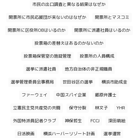
市民の出口調査と異なる結果はなぜか
開票所に市民応援団が来ないのはなぜか
開票所とマスコミ
開票所に区役所OBはいるのか
開票所に派遣社員はいるのか
投票箱の差替えはあるのかないのか
投票箱保管室の施錠管理
投票所の人員構成
選挙に派遣社員
地方自治体の非正規職員
選挙管理委員会事務局
世田谷区の選挙
横浜市助成金
ファーウェイ
中国スパイ企業
郷原弁護士
立憲民主党共産党の共闘
保守分裂
林文子
YHR
外国特派員記者クラブ
神保哲生
FCCJ
深田萌絵
日活映画
横浜ハーバーリゾート計画
選挙運営