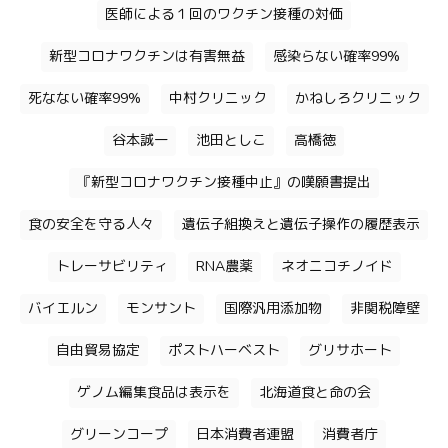
医師による１回のワクチン接種の対価
新型コロナワクチンは有害無益
感染らない確率99%
死なない確率99%
中村クリニック
かねしろクリニック
谷本誠一
池田としこ
高橋徳
『新型コロナワクチン接種中止』の嘆願書提出
食の安全を守る人々
遺伝子組換えと遺伝子操作の履歴表示
トレーサビリティ
RNA農薬
ネオニコチノイド
バイエルン
モンサント
国際汎用添加物
非関税障壁
自由貿易協定
ポストハーベスト
グリサホート
ゲノム編集食品は表示を
北海道食と命の会
グリーンコープ
日本消費者連盟
消費者庁