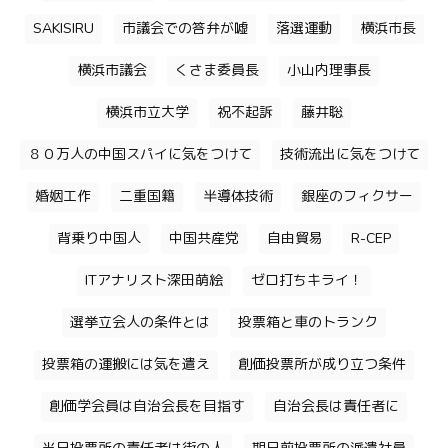
SAKISIRU
市議会での答弁が嘘
落選運動
横浜市長
横浜市議会
くさま委員長
小山内理事長
横浜市立大学
祝不起訴
藤井聡
８０万人の中国スパイに気をつけて
技術流出に気をつけて
婚姻工作
二重国籍
半導体技術
銀座のフィクサー
背乗り中国人
中国共産党
自由貿易
R-CEP
ITアナリスト深田萌絵
ゼロ打ちキライ！
選挙立会人の条件とは
投票箱と車のトランク
投票箱の運搬には気を遣え
創価投票所が成り立つ条件
創価学会員は自治会長を目指す
自治会長は責任者に