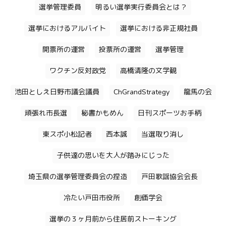
選挙管理委員
明るい選挙実行委員会とは？
選挙におけるアルバイト
選挙における非正規社員
開票所の運営
投票所の運営
選挙管理
ワクチン反対政党
高橋清隆の文学観
池田としえ日野市議会議員
ChGrandStrategy
龍馬の会
頑張れ市長選
秘書かもめん
日刊スポーツお手柄
東スポ小松記者
西本誠
当選取り消し
子供達の思いを大人が踏みにじった
埼玉県の選挙管理委員会の捏造
戸田歌謡協会会長
冷たい戸田市役所
創価学会
選挙の３ヶ月前から住居前ストーキング