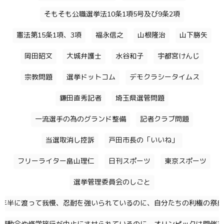
そもそも公職選挙法10条1項5号及び9条2項
憲法第15条1項、3項
福永信之
山根隆治
山下勝矢
岡田昭文
大城弁護士
水谷和子
宇都宮けんじ
宗教問題
選挙ドットコム
デモクラシータイムス
鎌田直秀記者
埼玉県選管問題
一流選手の為のグランド整備
記者クラブ問題
当選取消し控訴
戸田市長の「いいね」
フリーライター畠山理仁
日刊スポーツ
東京スポーツ
選挙管理委員会のしごと
年半に渡って我慢、忍耐を強いられているのに、自分たちの利権の祭典