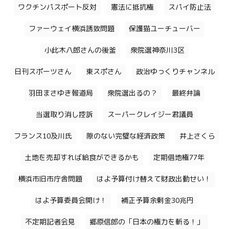
ワクチンパスポート反対
憲法に抵抗権
スパイ防止法
ファーウェイ横浜誘致問題
保護猫ユーチューバー
小此木八郎さんの後釜
衆院選神奈川3区
日刊スポーツさん
東スポさん
政治ゆっくりチャンネル
羽田まさゆき報道局
衆院選出るの？
最終弁論
当選取り消し控訴
スーパークレイジー君議員
フランス10及川氏
隙のない完璧な経済政策
井上さくら
土地を売却すれば給食ができるかも
定期借地権77年
横浜市旧市庁舎問題
はよ予算付け替えて財政出動せい！
はよ予算委員会開け！
補正予算余剰金30兆円
不定期記者会見
郷原信郎の「日本の権力を斬る！」