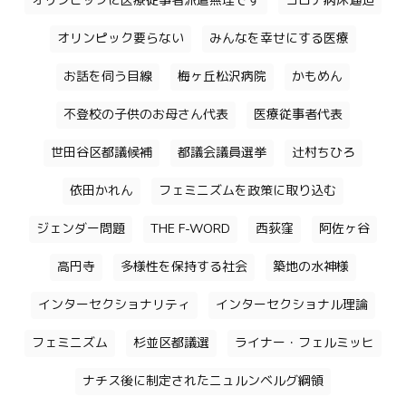
オリンピックに医療従事者派遣無理です
コロナ病床逼迫
オリンピック要らない
みんなを幸せにする医療
お話を伺う目線
梅ヶ丘松沢病院
かもめん
不登校の子供のお母さん代表
医療従事者代表
世田谷区都議候補
都議会議員選挙
辻村ちひろ
依田かれん
フェミニズムを政策に取り込む
ジェンダー問題
THE F-WORD
西荻窪
阿佐ヶ谷
高円寺
多様性を保持する社会
築地の水神様
インターセクショナリティ
インターセクショナル理論
フェミニズム
杉並区都議選
ライナー・フェルミッヒ
ナチス後に制定されたニュルンベルグ綱領