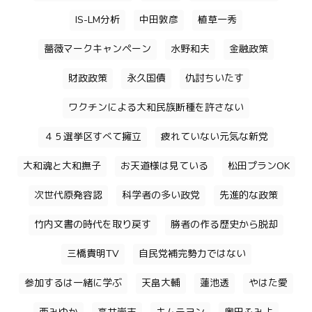
IS-LM分析
中田敦彦
植草一秀
薔薇マークキャンペーン
水野和夫
金融政策
財政政策
永久国債
仇討ちいたす
ワクチンによる大和民族断種を許さない
４５選挙区すべて擁立
疲れていない元気な新党
大和魂と大和撫子
お天道様は見ている
松田プランOK
次世代原発容認
科学者の多い政党
先進的な政策
竹内文書の時代を取り戻す
勝者の作る歴史から脱却
三橋貴明TV
自民党補完勢力ではない
参加するは一緒に学ぶ
天畠大輔
蓮池透
やはた愛