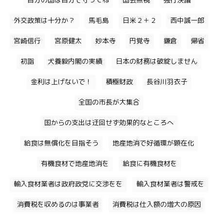
自分の国は自分で守ってね
国会無視
強行決議
外交政策は十分か？
馬毛島
日米２＋２
西中誠一郎
宮崎信行
宮原健太
妙本寺
円覚寺
鎌倉
帰省
初詣
犬養毅内閣の実績
日本の財務は破綻しません
金利は上げないで！
積極財政
長谷川羽衣子
全国の市長が大集合
国からの支出は迂回せず効果的なところへ
給食は無償化を目指そう
地産地消で好循環が顕在化
有機食材で地産地消を
給食に有機食材を
輸入食材業者は政府政党に交渉をを
輸入食材業者は警戒を
消費税を収めるのは事業者
消費税は仕入額の増大の原因