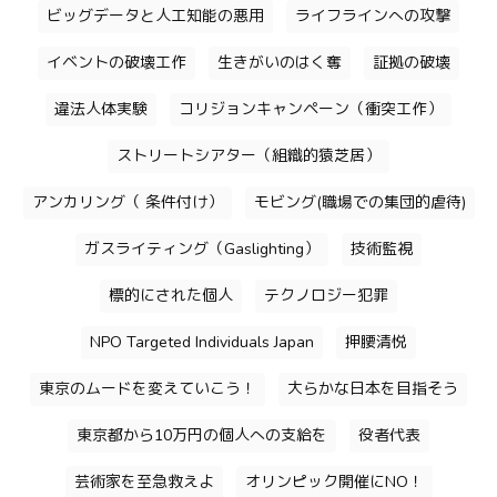
ビッグデータと人工知能の悪用
ライフラインへの攻撃
イベントの破壊工作
生きがいのはく奪
証拠の破壊
違法人体実験
コリジョンキャンペーン（衝突工作）
ストリートシアター（組織的猿芝居）
アンカリング（ 条件付け）
モビング(職場での集団的虐待)
ガスライティング（Gaslighting）
技術監視
標的にされた個人
テクノロジー犯罪
NPO Targeted Individuals Japan
押腰清悦
東京のムードを変えていこう！
大らかな日本を目指そう
東京都から10万円の個人への支給を
役者代表
芸術家を至急救えよ
オリンピック開催にNO！