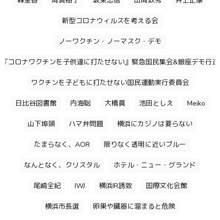
森里香
岡真樹子
坂東忠信
山岡鉄秀
井上正康
新型コロナウィルスを考える会
ノーワクチン・ノーマスク・デモ
『コロナワクチンを子供達に打たせない』緊急国民集会&銀座デモ行進
ワクチンを子どもに打たせない国民運動実行委員会
日比谷図書館
内海聡
大橋眞
池田としえ
Meiko
山下埠頭
ハマ弁問題
横浜にカジノは要らない
たまらなく、AOR
限りなく透明に近いブルー
なんとなく、クリスタル
ホテル・ニュー・グランド
尾崎全紀
IWJ
横浜IR誘致
国際文化会館
横浜市長選
卵巣や臓器に溜まると危険