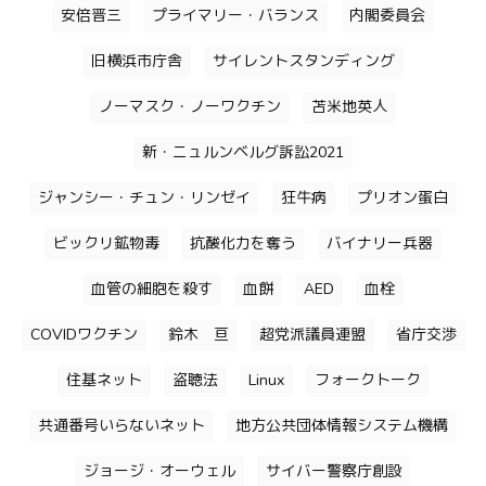
安倍晋三
プライマリー・バランス
内閣委員会
旧横浜市庁舎
サイレントスタンディング
ノーマスク・ノーワクチン
苫米地英人
新・ニュルンベルグ訴訟2021
ジャンシー・チュン・リンゼイ
狂牛病
プリオン蛋白
ビックリ鉱物毒
抗酸化力を奪う
バイナリー兵器
血管の細胞を殺す
血餅
AED
血栓
COVIDワクチン
鈴木 亘
超党派議員連盟
省庁交渉
住基ネット
盗聴法
Linux
フォークトーク
共通番号いらないネット
地方公共団体情報システム機構
ジョージ・オーウェル
サイバー警察庁創設