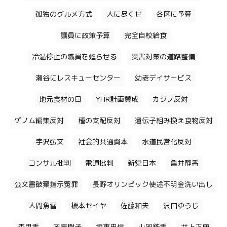
孤独のグルメ方式
人に尽くせ
各区に予算
議員に政策予算
完全自校給食
冷温停止の職員を甦らせる
災害対策の道路整備
瀬谷にレスキューセンター
幼老デイサービス
地元食材の日
YHR計画賛成
カジノ反対
ゲノム編集反対
種の支配反対
遺伝子組み換え食物反対
宇沢弘文
社会的共通資本
水道民営化反対
コンサル批判
電通批判
新党日本
亀井静香
公文書破棄指示冤罪
長野オリンピック使途不明金洗い出し
人間魚雷
榎本セイヤ
佐藤和夫
沢口ゆうじ