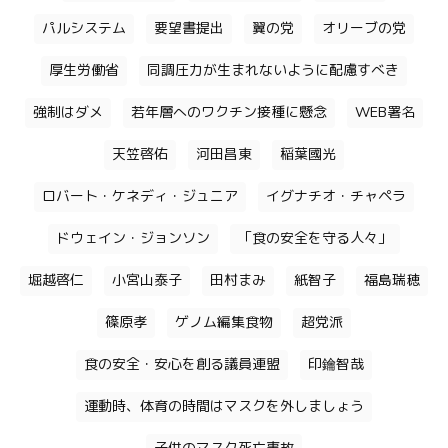
パルシステム
要望書提出
翼の党
オリーブの党
厚生労働省
同調圧力が生まれないように配慮すべき
強制はダメ
若年層へのワクチン接種に懸念
WEB署名
天笠啓佑
河田昌東
稲葉國光
ロバート・ケネディ・ジュニア
イグナチオ・チャペラ
ドウェイン・ジョンソン
「食の安全を守る人々」
堀越啓仁
小宮山泰子
田村まみ
紙智子
福島瑞穂
篠原孝
ゲノム編集食物
超党派
食の安全・安心を創る議員連盟
印鑰智哉
運動時、体育の時間はマスクを外しましょう