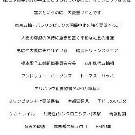
運動会や修学旅行が中止にさせられているのに、オリンピックは開催す
署名というのは、大変重いことです
東京五輪・パラリンピックの開催中止を強く要望する。
人間の尊厳の保持に重きを置く平和な社会の推進
もはや大義は失われている
晴海トリトンスクエア
橋本聖子五輪組織委員会会長
丸川珠代五輪相
アンドリュー・パーソンズ
トーマス・バッハ
オリパラ中止要望書名450万筆超え
オリンピック中止要望書名
宇都宮健児
子どものいじめ
ケムトレイル
共時性(シンクロニシティ)攻撃
情報封鎖
意志の破壊
罪悪感の植え付け
BMI犯罪