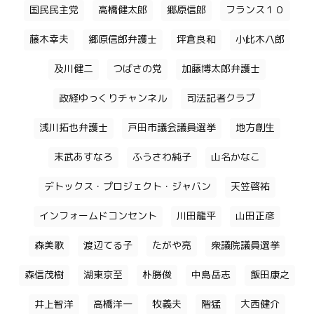
国民民主党
高橋健太郎
郷原信郎
フランス１０
藤木幸夫
郷原信郎弁護士
坪倉良和
小此木八郎
及川健二
つばさの党
加藤博太郎弁護士
政経ゆっくりチャンネル
司法記者クラブ
浅川拓也弁護士
戸田市議会議員選挙
地方創生
末武あすなろ
ふうさわ純子
山名かなこ
デトックス・プロジェクト・ジャバン
天笠啓祐
インフォームドコンセント
川田龍平
山田正彦
森美歌
渡辺てる子
たがや亮
衆議院議員選挙
森信茂樹
湖東京至
朴勝俊
中島岳志
飯田康之
井上智洋
高橋洋一
牧義夫
階猛
大西健介