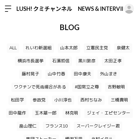
ロ
LUSH! クミチャンネル NEWS & INTERVIEW
BLOG
ALL
れいわ新選組
山本太郎
立憲民主党
泉健太
横浜市長選挙
石濱哲信
黒川敦彦
太田正孝
藤村晃子
山中竹春
田中康夫
外山まき
ワクチンで死ぬ場合がある
#国常立之尊
吉野敏明
松田学
参政党
小川淳也
西村ちなみ
三橋貴明
田中龍作
玉木雄一郎
林克明
ジェイ・エピセンター
畠山理仁
フランス10
スーパークレイジー君