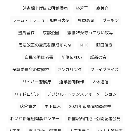
時点繰上げは公明党候補
林芳正
森英介
ラーム・エマニュエル駐日大使
杉原浩司
プーチン
豊島晋作
京都公園
憲法25条守ってない奴等
憲法改正の空気を醸成すんな
NHK
野田佳彦
自民公明は老害
前例にない
維新の会
予算委員会の質疑枠
アンカリング
ファイブアイズ
サイバー警察庁
選挙動向操作
人体通信
ハイドロゲル
デジタル・トランスフォーメーション
落合貴之
木下隼人
2021年衆議院議員選挙
れいわ新選組開票センター
新宿駅西口地下公開記者会見