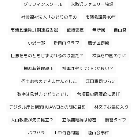
グリフィンスクール
氷取沢ファミリー牧場
社会福祉法人「みどりのその
市議会議員40年
市議会議員11期連続当選
藍綬褒章
無所属
自由党
小沢一郎
新自由クラブ
磯子区御殿
巨悪をものともせず切れるのは誰だ？
横浜を中国の手に
横浜超管理都市
神輿は軽くて○○が良い？
何もお答えできませんでした
江田憲司つらい
数字は見せ方でどうとでも
菅項目の隠蔽役に適任
デジタル庁と横浜HUAWEIとの間に君を
林文子お気に入り
大山教授が先に擁立？
立候補経緯は秘密
復讐タイプ
パワハラ
山中竹春問題
陸山会事件