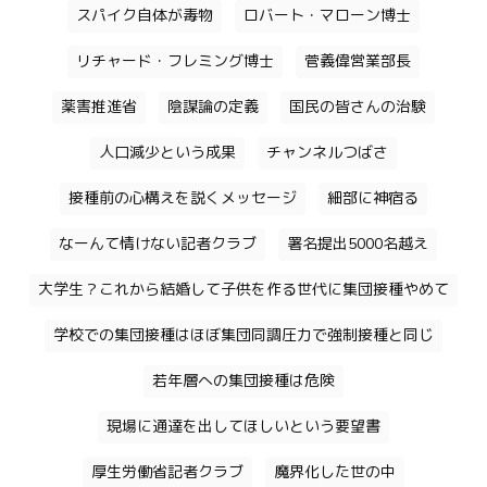
スパイク自体が毒物
ロバート・マローン博士
リチャード・フレミング博士
菅義偉営業部長
薬害推進省
陰謀論の定義
国民の皆さんの治験
人口減少という成果
チャンネルつばさ
接種前の心構えを説くメッセージ
細部に神宿る
なーんて情けない記者クラブ
署名提出5000名越え
大学生？これから結婚して子供を作る世代に集団接種やめて
学校での集団接種はほぼ集団同調圧力で強制接種と同じ
若年層への集団接種は危険
現場に通達を出してほしいという要望書
厚生労働省記者クラブ
魔界化した世の中