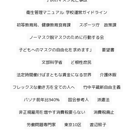
子供のマスク死亡事故
衛生管理マニュアル: 学校運営ガイドライン
初等教育局、健康教育食育課
スポーツ庁 政策課
ノーマスク脱マスクのために行動する会
子どもへのマスクの自由化を求めます」
要望書
文部科学省
ど根性庶民
法定時間働けばまともな賃金になる世界
介護休暇
フレックスな働き方を全ての人へ
竹中平蔵新自由主義
パソナ前年比940%
国会参考人
派遣法
非正規雇用を増やす消費税要らない
消費税廃止
労働問題専門家
東京10区
渡辺照子