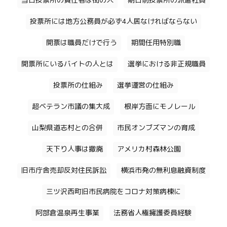
当日投票所の責任者は街の人
期日前投票所の派遣社員
投票所には地方公務員が必ず4人居なければならない
開票は職員だけで行う
期間任用特別職
開票所にいるバイトの人とは
選挙における非正規職員
投票所の仕組み
選挙運営の仕組み
超ベテラン市議の集大成
根岸方面にモノレール
山梨県道志村との合併
市民オンブズマンの育成
天下り人事は撤廃
アメリカ村森林公園
旧市庁舎売却反対住民訴訟
横浜市発の無利息融資制度
三ツ沢西町旧市民病院をコロナ対策病棟に
阿部倉温泉再生事業
法務省人権擁護委員経験