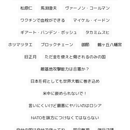
松原仁
馬淵澄夫
ヴァーノン・コールマン
ワクチンで血栓ができる
マイケル・イードン
ギアート・バンデン・ボッシュ
タカミムスヒ
ホツマツタエ
ブロックチェーン
御節
鶴ヶ丘八幡宮
旧正月
ただ金を使えと脅されるのみの国
敵基地攻撃能力は合憲か？
日本を何としても世界大戦に巻き込め
米中に嵌められないで！
言いにくいけど最悪にヤバいのはロシア
NATOを味方につけなくてはならない