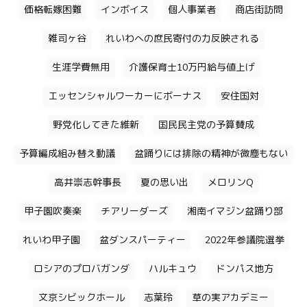
価格転嫁困難
インボイス
個人事業者
商店街訪問
雑司ヶ谷
れいわへの庶民寄付の力反映される
生涯学費無用
介護保育士10万円給与値上げ
エッセンシャルワーカーにボーナス
安住国対
野党化してきた維新
国民民主党の予算賛成
予算編成組み替え動議
盆踊りには排除の精神が微塵もない
高井崇志幹事長
夏の思い出
メロリンQ
甲子園吹奏楽
チアリーダーズ
湘南イマジン盆踊り部
れいわ甲子園
盆ダンスパーティー
2022年参議院選挙
ロシアのプロバガンダ
ハルキュウ
ドンパス地方
文京シビックホール
志葉玲
草の実アカデミー