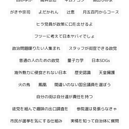
西みゆか
高井崇志
キムテヨン
奥田ふみよ
がきや宗司
よだかれん
辻恵
月五百円からコース
ヒラ党員が政策に口を出せるよ
フツーに考えて日本ヤバイでしょ
政治問題喋りたい人集まれ
スタッフが街宣できる政党
普通の人のための政党
量子力学
日本SDGs
海外勢力に侵食されない日本
歴史認識
天皇擁護
火の鳥
鳳凰
間違いのない国会議員を選ぼう
自分の街は自分達が責任を持つ
徒党を組んで趣味の出口調査を
参院選は見張らなきゃ
市民が選挙を気にする仕組み
実情を知って自治体に質問