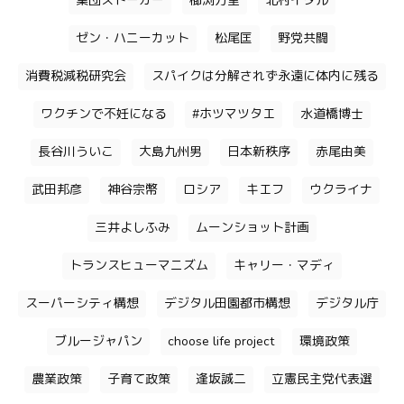
集団ストーカー
櫛渕万里
北村イタル
ゼン・ハニーカット
松尾匡
野党共闘
消費税減税研究会
スパイクは分解されず永遠に体内に残る
ワクチンで不妊になる
#ホツマツタエ
水道橋博士
長谷川ういこ
大島九州男
日本新秩序
赤尾由美
武田邦彦
神谷宗幣
ロシア
キエフ
ウクライナ
三井よしふみ
ムーンショット計画
トランスヒューマニズム
キャリー・マディ
スーパーシティ構想
デジタル田園都市構想
デジタル庁
ブルージャパン
choose life project
環境政策
農業政策
子育て政策
逢坂誠二
立憲民主党代表選