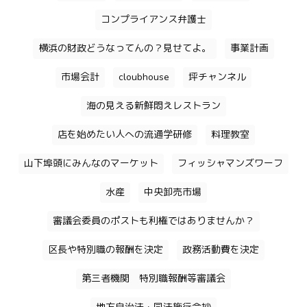
コンプライアンス弁護士
横浜の財政どうなってんの？見せてよ。
事業計画
市場会計
cloubhouse
坪チャンネル
海の見える新鮮悶えレストラン
店を始めたい人への流通学研修
料理教室
山下埠頭にみんなのマーケット
フィッシャマンズワーフ
水産
中央卸売市場
審議会委員のポストも利権ではありませんか？
区長や特別職の報酬を決定
政務活動費を決定
第三者機関 特別職報酬等審議会