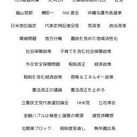
TBS報道特集
SEALDs
元事務局長秋元氏
佐治
福山哲郎
横田一
IWJ 渡会
沖縄名護市長選挙
日米地位協定
代表定例記者会見
党改革
政治改革
環境問題
地方分権
農政を含めた地域活性化
社会保障政策
子育てを含む社会保障政策
外交安全保障問題
税制改正
経済政策
税制を含む経済政策
原発＆エネルギー政策
憲法改正の議論
憲法改正を止めろ
立憲民主党代表選討論会
NHK党
立花孝志
金融バブルは格差と諸悪の根源
諸党派構想
北関東ブロック
税制度見直し
無所属出馬