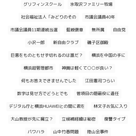
グリフィンスクール
氷取沢ファミリー牧場
社会福祉法人「みどりのその
市議会議員40年
市議会議員11期連続当選
藍綬褒章
無所属
自由党
小沢一郎
新自由クラブ
磯子区御殿
巨悪をものともせず切れるのは誰だ？
横浜を中国の手に
横浜超管理都市
神輿は軽くて○○が良い？
何もお答えできませんでした
江田憲司つらい
数字は見せ方でどうとでも
菅項目の隠蔽役に適任
デジタル庁と横浜HUAWEIとの間に君を
林文子お気に入り
大山教授が先に擁立？
立候補経緯は秘密
復讐タイプ
パワハラ
山中竹春問題
陸山会事件