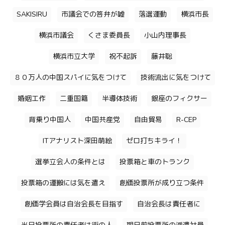
SAKISIRU
市議会での答弁が嘘
落選運動
横浜市長
横浜市議会
くさま委員長
小山内理事長
横浜市立大学
祝不起訴
藤井聡
８０万人の中国スパイに気をつけて
技術流出に気をつけて
婚姻工作
二重国籍
半導体技術
銀座のフィクサー
背乗り中国人
中国共産党
自由貿易
R-CEP
ITアナリスト深田萌絵
ゼロ打ちキライ！
選挙立会人の条件とは
投票箱と車のトランク
投票箱の運搬には気を遣え
創価投票所が成り立つ条件
創価学会員は自治会長を目指す
自治会長は責任者に