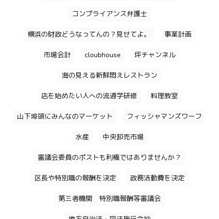
コンプライアンス弁護士
横浜の財政どうなってんの？見せてよ。
事業計画
市場会計
cloubhouse
坪チャンネル
海の見える新鮮悶えレストラン
店を始めたい人への流通学研修
料理教室
山下埠頭にみんなのマーケット
フィッシャマンズワーフ
水産
中央卸売市場
審議会委員のポストも利権ではありませんか？
区長や特別職の報酬を決定
政務活動費を決定
第三者機関 特別職報酬等審議会