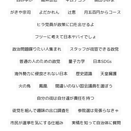
西みゆか
高井崇志
キムテヨン
奥田ふみよ
がきや宗司
よだかれん
辻恵
月五百円からコース
ヒラ党員が政策に口を出せるよ
フツーに考えて日本ヤバイでしょ
政治問題喋りたい人集まれ
スタッフが街宣できる政党
普通の人のための政党
量子力学
日本SDGs
海外勢力に侵食されない日本
歴史認識
天皇擁護
火の鳥
鳳凰
間違いのない国会議員を選ぼう
自分の街は自分達が責任を持つ
徒党を組んで趣味の出口調査を
参院選は見張らなきゃ
市民が選挙を気にする仕組み
実情を知って自治体に質問