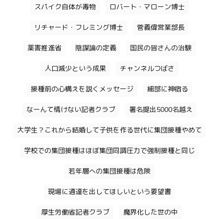
スパイク自体が毒物
ロバート・マローン博士
リチャード・フレミング博士
菅義偉営業部長
薬害推進省
陰謀論の定義
国民の皆さんの治験
人口減少という成果
チャンネルつばさ
接種前の心構えを説くメッセージ
細部に神宿る
なーんて情けない記者クラブ
署名提出5000名越え
大学生？これから結婚して子供を作る世代に集団接種やめて
学校での集団接種はほぼ集団同調圧力で強制接種と同じ
若年層への集団接種は危険
現場に通達を出してほしいという要望書
厚生労働省記者クラブ
魔界化した世の中