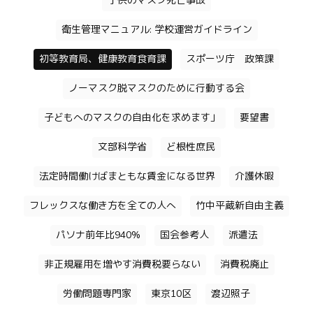
子供のマスク死亡事故
衛生管理マニュアル: 学校運営ガイドライン
初等教育局、健康教育食育課
スポーツ庁 政策課
ノーマスク脱マスクのために行動する会
子どもへのマスクの自由化を求めます」
要望書
文部科学省
ど根性庶民
法定時間働けばまともな賃金になる世界
介護休暇
フレックスな働き方を全ての人へ
竹中平蔵新自由主義
パソナ前年比940%
国会参考人
派遣法
非正規雇用を増やす消費税要らない
消費税廃止
労働問題専門家
東京10区
渡辺照子