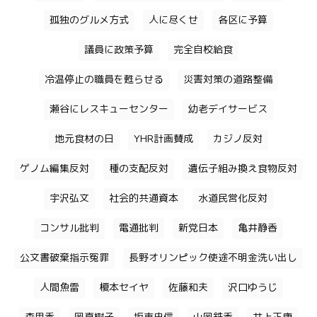
孤独のグルメ方式
人に尽くせ
各区に予算
議員に政策予算
完全自校給食
冷温停止の職員を甦らせる
災害対策の道路整備
瀬谷にレスキューセンター
幼老デイサービス
地元食材の日
YHR計画賛成
カジノ反対
ゲノム編集反対
種の支配反対
遺伝子組み換え食物反対
宇沢弘文
社会的共通資本
水道民営化反対
コンサル批判
電通批判
新党日本
亀井静香
公文書破棄指示冤罪
長野オリンピック使途不明金洗い出し
人間魚雷
榎本セイヤ
佐藤和夫
沢口ゆうじ