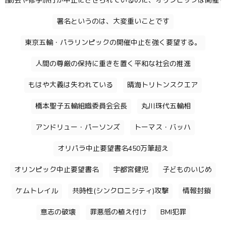
運動会や修学旅行が中止にさせられているのに、オリンピックは開催す
署名というのは、大変重いことです
東京五輪・パラリンピックの開催中止を強く要望する。
人間の尊厳の保持に重きを置く平和な社会の推進
もはや大義は失われている
晴海トリトンスクエア
橋本聖子五輪組織委員会会長
丸川珠代五輪相
アンドリュー・パーソンズ
トーマス・バッハ
オリパラ中止要望書名450万筆超え
オリンピック中止要望書名
宇都宮健児
子どものいじめ
ケムトレイル
共時性(シンクロニシティ)攻撃
情報封鎖
意志の破壊
罪悪感の植え付け
BMI犯罪