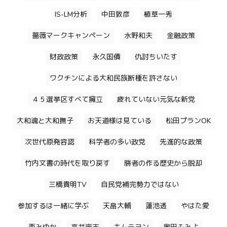
IS-LM分析
中田敦彦
植草一秀
薔薇マークキャンペーン
水野和夫
金融政策
財政政策
永久国債
仇討ちいたす
ワクチンによる大和民族断種を許さない
４５選挙区すべて擁立
疲れていない元気な新党
大和魂と大和撫子
お天道様は見ている
松田プランOK
次世代原発容認
科学者の多い政党
先進的な政策
竹内文書の時代を取り戻す
勝者の作る歴史から脱却
三橋貴明TV
自民党補完勢力ではない
参加するは一緒に学ぶ
天畠大輔
蓮池透
やはた愛