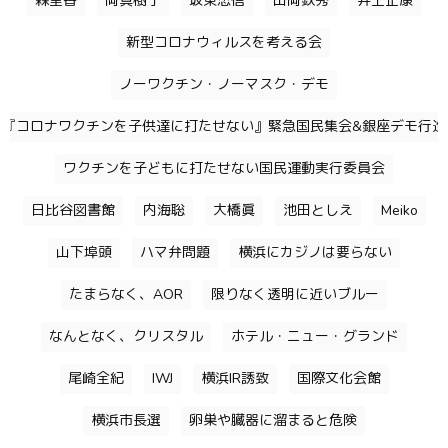
森里香
岡真樹子
坂東忠信
山岡鉄秀
井上正康
新型コロナウィルスを考える会
ノーワクチン・ノーマスク・デモ
『コロナワクチンを子供達に打たせない』緊急国民集会&銀座デモ行進
ワクチンを子どもに打たせない国民運動実行委員会
日比谷図書館
内海聡
大橋眞
池田としえ
Meiko
山下埠頭
ハマ弁問題
横浜にカジノは要らない
たまらなく、AOR
限りなく透明に近いブルー
なんとなく、クリスタル
ホテル・ニュー・グランド
尾崎全紀
IWJ
横浜IR誘致
国際文化会館
横浜市長選
卵巣や臓器に溜まると危険