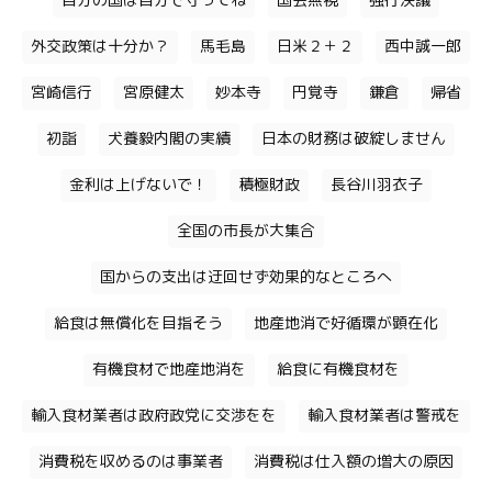
自分の国は自分で守ってね
国会無視
強行決議
外交政策は十分か？
馬毛島
日米２＋２
西中誠一郎
宮崎信行
宮原健太
妙本寺
円覚寺
鎌倉
帰省
初詣
犬養毅内閣の実績
日本の財務は破綻しません
金利は上げないで！
積極財政
長谷川羽衣子
全国の市長が大集合
国からの支出は迂回せず効果的なところへ
給食は無償化を目指そう
地産地消で好循環が顕在化
有機食材で地産地消を
給食に有機食材を
輸入食材業者は政府政党に交渉をを
輸入食材業者は警戒を
消費税を収めるのは事業者
消費税は仕入額の増大の原因