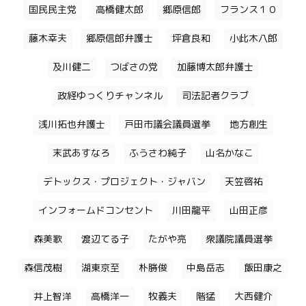
国民民主党
高橋健太郎
郷原信郎
フランス１０
藤木幸夫
郷原信郎弁護士
坪倉良和
小此木八郎
及川健二
つばさの党
加藤博太郎弁護士
政経ゆっくりチャンネル
司法記者クラブ
浅川拓也弁護士
戸田市議会議員選挙
地方創生
末武あすなろ
ふうさわ純子
山名かなこ
デトックス・プロジェクト・ジャバン
天笠啓祐
インフォームドコンセント
川田龍平
山田正彦
森美歌
渡辺てる子
たがや亮
衆議院議員選挙
森信茂樹
湖東京至
朴勝俊
中島岳志
飯田康之
井上智洋
高橋洋一
牧義夫
階猛
大西健介