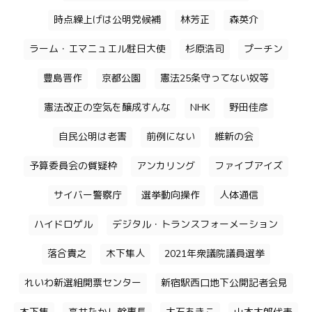
時点繰上げは公明党候補
林芳正
森英介
ラーム・エマニュエル駐日大使
杉原浩司
プーチン
豊島晋作
京都公園
憲法25条守ってない奴等
憲法改正の空気を醸成すんな
NHK
野田佳彦
自民公明は老害
前例にない
維新の会
予算委員会の質疑枠
アンカリング
ファイブアイズ
サイバー警察庁
選挙動向操作
人体通信
ハイドロゲル
デジタル・トランスフォーメーション
落合貴之
木下隼人
2021年衆議院議員選挙
れいわ新選組開票センター
新宿駅西口地下公開記者会見