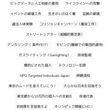
ビッグデータと人工知能の悪用
ライフラインへの攻撃
イベントの破壊工作
生きがいのはく奪
証拠の破壊
違法人体実験
コリジョンキャンペーン（衝突工作）
ストリートシアター（組織的猿芝居）
アンカリング（ 条件付け）
モビング(職場での集団的虐待)
ガスライティング（Gaslighting）
技術監視
標的にされた個人
テクノロジー犯罪
NPO Targeted Individuals Japan
押腰清悦
東京のムードを変えていこう！
大らかな日本を目指そう
東京都から10万円の個人への支給を
役者代表
芸術家を至急救えよ
オリンピック開催にNO！