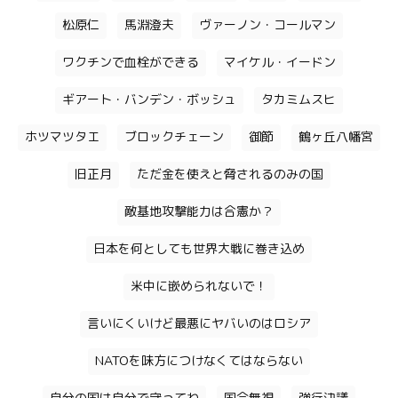
松原仁
馬淵澄夫
ヴァーノン・コールマン
ワクチンで血栓ができる
マイケル・イードン
ギアート・バンデン・ボッシュ
タカミムスヒ
ホツマツタエ
ブロックチェーン
御節
鶴ヶ丘八幡宮
旧正月
ただ金を使えと脅されるのみの国
敵基地攻撃能力は合憲か？
日本を何としても世界大戦に巻き込め
米中に嵌められないで！
言いにくいけど最悪にヤバいのはロシア
NATOを味方につけなくてはならない