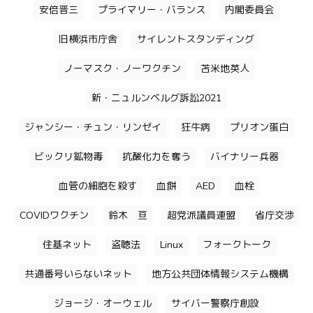
安倍晋三
プライマリー・バランス
内閣委員会
旧横浜市庁舎
サイレントスタンディング
ノーマスク・ノーワクチン
苫米地英人
新・ニュルンベルグ訴訟2021
ジャンシー・チュン・リンゼイ
狂牛病
プリオン蛋白
ビックリ鉱物毒
抗酸化力を奪う
バイナリー兵器
血管の細胞を殺す
血餅
AED
血栓
COVIDワクチン
鈴木 亘
超党派議員連盟
省庁交渉
住基ネット
盗聴法
Linux
フォークトーク
共通番号いらないネット
地方公共団体情報システム機構
ジョージ・オーウェル
サイバー警察庁創設