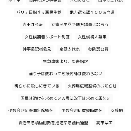
木下隼
高井たかし幹事長
大石あきこ
山本太郎代表
パリテ目指す立憲民主党
地方選公認１００％当選
吉田はるみ
立憲民主党で地方議員になろう
女性候補者サポート制度
女性候補大募集
幹事長記者会見
泉健太代表
参院選公募
緊急事態より、災害指定
踊り子は変わっても振付師は変わらない
明らかに殺しにきている
火葬場広域整備のお知らせ
国民は助けを求めている憲法改正は求めて居ない
少数会派に野国出席権を
少数会派に質疑時間を
安藤裕
責任ある積極財政を推進する議員連盟
高市早苗