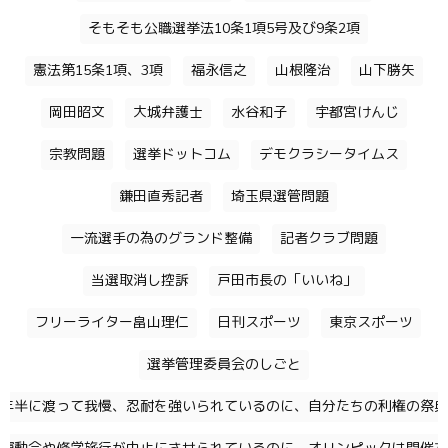
そもそも公職選挙法10条1項5号及び9条2項
憲法第15条1項、3項
福永信之
山根隆治
山下勝矢
岡田昭文
大城弁護士
水谷和子
宇都宮けんじ
宗教問題
選挙ドットコム
デモクラシータイムス
鎌田直秀記者
埼玉県選管問題
一流選手の為のグランド整備
記者クラブ問題
当選取消し控訴
戸田市長の「いいね」
フリーライター畠山理仁
日刊スポーツ
東京スポーツ
選挙管理委員会のしごと
年半に渡って我慢、忍耐を強いられているのに、自分たちの利権の祭典