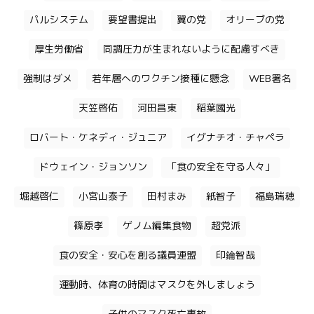
パルシステム
要望書提出
翼の党
オリーブの党
厚生労働省
同調圧力が生まれないように配慮すべき
強制はダメ
若年層へのワクチン接種に懸念
WEB署名
天笠啓佑
河田昌東
稲葉國光
ロバート・ケネディ・ジュニア
イグナチオ・チャペラ
ドウェイン・ジョンソン
「食の安全を守る人々」
堀越啓仁
小宮山泰子
田村まみ
紙智子
福島瑞穂
篠原孝
ゲノム編集食物
超党派
食の安全・安心を創る議員連盟
印鑰智哉
運動時、体育の時間はマスクを外しましょう