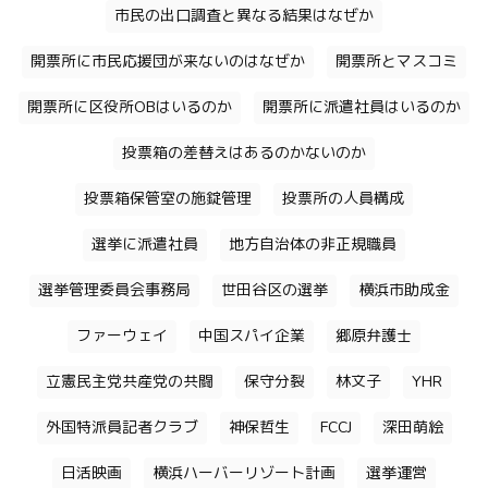
市民の出口調査と異なる結果はなぜか
開票所に市民応援団が来ないのはなぜか
開票所とマスコミ
開票所に区役所OBはいるのか
開票所に派遣社員はいるのか
投票箱の差替えはあるのかないのか
投票箱保管室の施錠管理
投票所の人員構成
選挙に派遣社員
地方自治体の非正規職員
選挙管理委員会事務局
世田谷区の選挙
横浜市助成金
ファーウェイ
中国スパイ企業
郷原弁護士
立憲民主党共産党の共闘
保守分裂
林文子
YHR
外国特派員記者クラブ
神保哲生
FCCJ
深田萌絵
日活映画
横浜ハーバーリゾート計画
選挙運営