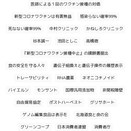
医師による１回のワクチン接種の対価
新型コロナワクチンは有害無益
感染らない確率99%
死なない確率99%
中村クリニック
かねしろクリニック
谷本誠一
池田としこ
高橋徳
『新型コロナワクチン接種中止』の嘆願書提出
食の安全を守る人々
遺伝子組換えと遺伝子操作の履歴表示
トレーサビリティ
RNA農薬
ネオニコチノイド
バイエルン
モンサント
国際汎用添加物
非関税障壁
自由貿易協定
ポストハーベスト
グリサホート
ゲノム編集食品は表示を
北海道食と命の会
グリーンコープ
日本消費者連盟
消費者庁