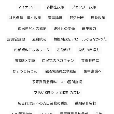
マイナンバー
多様性政策
ジェンダー政策
社会保障・福祉政策
憲法論議
野党分断
原発政策
市民連合との協定
連合との関係
選挙協力
討論会語録
過剰統制
積極財政をアピールできなかった
内部資料によるリーク
志位和夫
党内の自浄力
東京8区問題
自民党のネガキャン
立憲共産党
ちょっと待った
衆議院議員選挙総括
集中審議へ
予算委員会資料ミス13箇所指摘
支払い時期と入金時期のズレ
広告代理店への支出業務の委託
番組制作会社