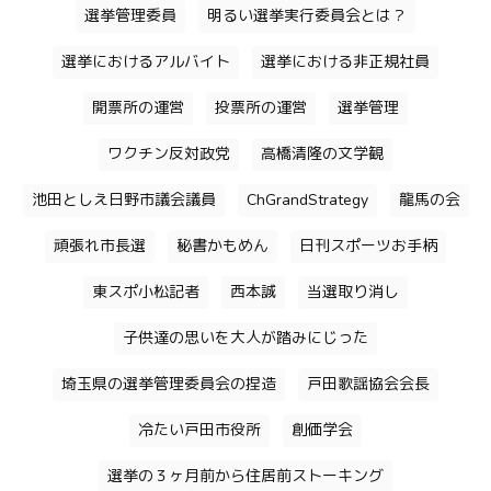
選挙管理委員
明るい選挙実行委員会とは？
選挙におけるアルバイト
選挙における非正規社員
開票所の運営
投票所の運営
選挙管理
ワクチン反対政党
高橋清隆の文学観
池田としえ日野市議会議員
ChGrandStrategy
龍馬の会
頑張れ市長選
秘書かもめん
日刊スポーツお手柄
東スポ小松記者
西本誠
当選取り消し
子供達の思いを大人が踏みにじった
埼玉県の選挙管理委員会の捏造
戸田歌謡協会会長
冷たい戸田市役所
創価学会
選挙の３ヶ月前から住居前ストーキング