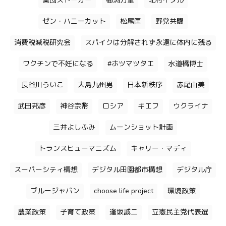
集団ストーカー
櫛渕万里
北村イタル
ゼン・ハニーカット
松尾匡
野党共闘
消費税減税研究会
スパイクは分解されず永遠に体内に残る
ワクチンで不妊になる
#ホツマツタエ
水道橋博士
長谷川ういこ
大島九州男
日本新秩序
赤尾由美
武田邦彦
神谷宗幣
ロシア
キエフ
ウクライナ
三井よしふみ
ムーンショット計画
トランスヒューマニズム
キャリー・マディ
スーパーシティ構想
デジタル田園都市構想
デジタル庁
ブルージャパン
choose life project
環境政策
農業政策
子育て政策
逢坂誠二
立憲民主党代表選