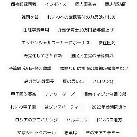
価格転嫁困難
インボイス
個人事業者
商店街訪問
雑司ヶ谷
れいわへの庶民寄付の力反映される
生涯学費無用
介護保育士10万円給与値上げ
エッセンシャルワーカーにボーナス
安住国対
野党化してきた維新
国民民主党の予算賛成
予算編成組み替え動議
盆踊りには排除の精神が微塵もない
高井崇志幹事長
夏の思い出
メロリンQ
甲子園吹奏楽
チアリーダーズ
湘南イマジン盆踊り部
れいわ甲子園
盆ダンスパーティー
2022年参議院選挙
ロシアのプロバガンダ
ハルキュウ
ドンパス地方
文京シビックホール
志葉玲
草の実アカデミー