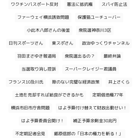
ワクチンパスポート反対
憲法に抵抗権
スパイ防止法
ファーウェイ横浜誘致問題
保護猫ユーチューバー
小此木八郎さんの後釜
衆院選神奈川3区
日刊スポーツさん
東スポさん
政治ゆっくりチャンネル
羽田まさゆき報道局
衆院選出るの？
最終弁論
当選取り消し控訴
スーパークレイジー君議員
フランス10及川氏
隙のない完璧な経済政策
井上さくら
土地を売却すれば給食ができるかも
定期借地権77年
横浜市旧市庁舎問題
はよ予算付け替えて財政出動せい！
はよ予算委員会開け！
補正予算余剰金30兆円
不定期記者会見
郷原信郎の「日本の権力を斬る！」