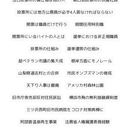
当日投票所の責任者は街の人
期日前投票所の派遣社員
投票所には地方公務員が必ず4人居なければならない
開票は職員だけで行う
期間任用特別職
開票所にいるバイトの人とは
選挙における非正規職員
投票所の仕組み
選挙運営の仕組み
超ベテラン市議の集大成
根岸方面にモノレール
山梨県道志村との合併
市民オンブズマンの育成
天下り人事は撤廃
アメリカ村森林公園
旧市庁舎売却反対住民訴訟
横浜市発の無利息融資制度
三ツ沢西町旧市民病院をコロナ対策病棟に
阿部倉温泉再生事業
法務省人権擁護委員経験