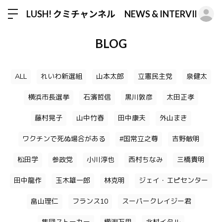
ロ
LUSH! クミチャンネル NEWS & INTERVIEW
BLOG
ALL
れいわ新選組
山本太郎
立憲民主党
泉健太
横浜市長選挙
石濱哲信
黒川敦彦
太田正孝
藤村晃子
山中竹春
田中康夫
外山まき
ワクチンで死ぬ場合がある
#国常立之尊
吉野敏明
松田学
参政党
小川淳也
西村ちなみ
三橋貴明
田中龍作
玉木雄一郎
林克明
ジェイ・エピセンター
畠山理仁
フランス10
スーパークレイジー君