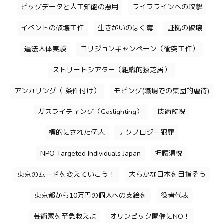
ビッグデータと人工知能の悪用
ライフラインへの攻撃
イベントの破壊工作
生きがいのはく奪
証拠の破壊
違法人体実験
コリジョンキャンペーン（衝突工作）
ストリートシアター（組織的猿芝居）
アンカリング（ 条件付け）
モビング(職場での集団的虐待)
ガスライティング（Gaslighting）
技術監視
標的にされた個人
テクノロジー犯罪
NPO Targeted Individuals Japan
押腰清悦
東京のムードを変えていこう！
大らかな日本を目指そう
東京都から10万円の個人への支給を
役者代表
芸術家を至急救えよ
オリンピック開催にNO！