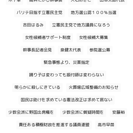
木下隼
高井たかし幹事長
大石あきこ
山本太郎代表
パリテ目指す立憲民主党
地方選公認１００％当選
吉田はるみ
立憲民主党で地方議員になろう
女性候補者サポート制度
女性候補大募集
幹事長記者会見
泉健太代表
参院選公募
緊急事態より、災害指定
踊り子は変わっても振付師は変わらない
明らかに殺しにきている
火葬場広域整備のお知らせ
国民は助けを求めている憲法改正は求めて居ない
少数会派に野国出席権を
少数会派に質疑時間を
安藤裕
責任ある積極財政を推進する議員連盟
高市早苗