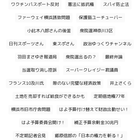
ワクチンパスポート反対
憲法に抵抗権
スパイ防止法
ファーウェイ横浜誘致問題
保護猫ユーチューバー
小此木八郎さんの後釜
衆院選神奈川3区
日刊スポーツさん
東スポさん
政治ゆっくりチャンネル
羽田まさゆき報道局
衆院選出るの？
最終弁論
当選取り消し控訴
スーパークレイジー君議員
フランス10及川氏
隙のない完璧な経済政策
井上さくら
土地を売却すれば給食ができるかも
定期借地権77年
横浜市旧市庁舎問題
はよ予算付け替えて財政出動せい！
はよ予算委員会開け！
補正予算余剰金30兆円
不定期記者会見
郷原信郎の「日本の権力を斬る！」