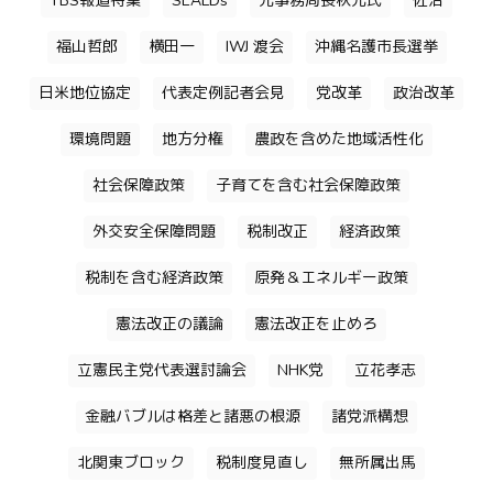
TBS報道特集
SEALDs
元事務局長秋元氏
佐治
福山哲郎
横田一
IWJ 渡会
沖縄名護市長選挙
日米地位協定
代表定例記者会見
党改革
政治改革
環境問題
地方分権
農政を含めた地域活性化
社会保障政策
子育てを含む社会保障政策
外交安全保障問題
税制改正
経済政策
税制を含む経済政策
原発＆エネルギー政策
憲法改正の議論
憲法改正を止めろ
立憲民主党代表選討論会
NHK党
立花孝志
金融バブルは格差と諸悪の根源
諸党派構想
北関東ブロック
税制度見直し
無所属出馬