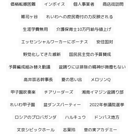
価格転嫁困難
インボイス
個人事業者
商店街訪問
雑司ヶ谷
れいわへの庶民寄付の力反映される
生涯学費無用
介護保育士10万円給与値上げ
エッセンシャルワーカーにボーナス
安住国対
野党化してきた維新
国民民主党の予算賛成
予算編成組み替え動議
盆踊りには排除の精神が微塵もない
高井崇志幹事長
夏の思い出
メロリンQ
甲子園吹奏楽
チアリーダーズ
湘南イマジン盆踊り部
れいわ甲子園
盆ダンスパーティー
2022年参議院選挙
ロシアのプロバガンダ
ハルキュウ
ドンパス地方
文京シビックホール
志葉玲
草の実アカデミー