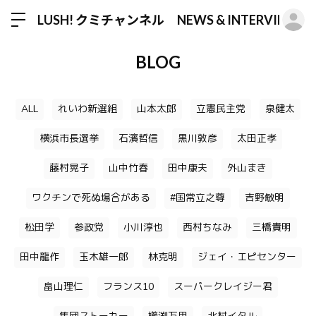
ロ
LUSH! クミチャンネル NEWS & INTERVIEW
BLOG
ALL
れいわ新選組
山本太郎
立憲民主党
泉健太
横浜市長選挙
石濱哲信
黒川敦彦
太田正孝
藤村晃子
山中竹春
田中康夫
外山まき
ワクチンで死ぬ場合がある
#国常立之尊
吉野敏明
松田学
参政党
小川淳也
西村ちなみ
三橋貴明
田中龍作
玉木雄一郎
林克明
ジェイ・エピセンター
畠山理仁
フランス10
スーパークレイジー君