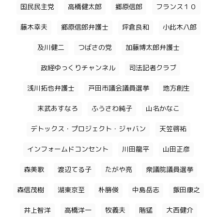
国民民主党
高橋健太郎
郷原信郎
フランス１０
藤木幸夫
郷原信郎弁護士
坪倉良和
小此木八郎
及川健二
つばさの党
加藤博太郎弁護士
政経ゆっくりチャンネル
司法記者クラブ
浅川拓也弁護士
戸田市議会議員選挙
地方創生
末武あすなろ
ふうさわ純子
山名かなこ
デトックス・プロジェクト・ジャバン
天笠啓祐
インフォームドコンセント
川田龍平
山田正彦
森美歌
渡辺てる子
たがや亮
衆議院議員選挙
森信茂樹
湖東京至
朴勝俊
中島岳志
飯田康之
井上智洋
高橋洋一
牧義夫
階猛
大西健介