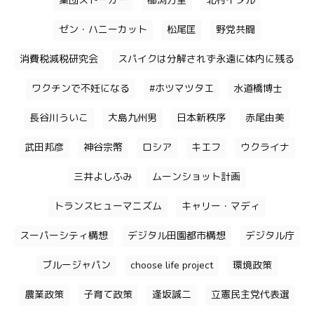
集団ストーカー
櫛渕万里
北村イタル
ゼン・ハニーカット
松尾匡
野党共闘
消費税減税研究会
スパイクは分解されず永遠に体内に残る
ワクチンで不妊になる
#ホツマツタエ
水道橋博士
長谷川ういこ
大島九州男
日本新秩序
赤尾由美
武田邦彦
神谷宗幣
ロシア
キエフ
ウクライナ
三井よしふみ
ムーンショット計画
トランスヒューマニズム
キャリー・マディ
スーパーシティ構想
デジタル田園都市構想
デジタル庁
ブルージャパン
choose life project
環境政策
農業政策
子育て政策
逢坂誠二
立憲民主党代表選