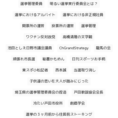
選挙管理委員
明るい選挙実行委員会とは？
選挙におけるアルバイト
選挙における非正規社員
開票所の運営
投票所の運営
選挙管理
ワクチン反対政党
高橋清隆の文学観
池田としえ日野市議会議員
ChGrandStrategy
龍馬の会
頑張れ市長選
秘書かもめん
日刊スポーツお手柄
東スポ小松記者
西本誠
当選取り消し
子供達の思いを大人が踏みにじった
埼玉県の選挙管理委員会の捏造
戸田歌謡協会会長
冷たい戸田市役所
創価学会
選挙の３ヶ月前から住居前ストーキング