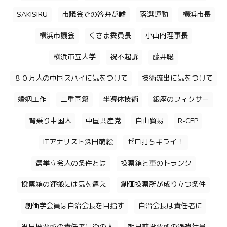
SAKISIRU
市議会での答弁が嘘
落選運動
横浜市長
横浜市議会
くさま委員長
小山内理事長
横浜市立大学
祝不起訴
藤井聡
８０万人の中国スパイに気をつけて
技術流出に気をつけて
婚姻工作
二重国籍
半導体技術
銀座のフィクサー
背乗り中国人
中国共産党
自由貿易
R-CEP
ITアナリスト深田萌絵
ゼロ打ちキライ！
選挙立会人の条件とは
投票箱と車のトランク
投票箱の運搬には気を遣え
創価投票所が成り立つ条件
創価学会員は自治会長を目指す
自治会長は責任者に