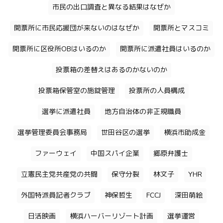
市民の出口調査と異なる結果はなぜか
開票所に市民応援団が来ないのはなぜか
開票所とマスコミ
開票所に区役所OBはいるのか
開票所に派遣社員はいるのか
投票箱の差替えはあるのかないのか
投票箱保管室の施錠管理
投票所の人員構成
選挙に派遣社員
地方自治体の非正規職員
選挙管理委員会事務局
世田谷区の選挙
横浜市助成金
ファーウェイ
中国スパイ企業
郷原弁護士
立憲民主党共産党の共闘
保守分裂
林文子
YHR
外国特派員記者クラブ
神保哲生
FCCJ
深田萌絵
日活映画
横浜ハーバーリゾート計画
選挙運営