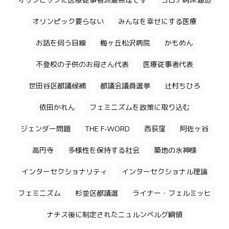
オリンピックに医療従事者派遣無理です
コロナ病床逼迫
オリンピック要らない
みんなを幸せにする医療
お話を伺う目線
梅ヶ丘松沢病院
かもめん
不登校の子供のお母さん代表
医療従事者代表
世田谷区都議候補
都議会議員選挙
辻村ちひろ
依田かれん
フェミニズムを政策に取り込む
ジェンダー問題
THE F-WORD
西荻窪
阿佐ヶ谷
高円寺
多様性を保持する社会
築地の水神様
インターセクショナリティ
インターセクショナル理論
フェミニズム
杉並区都議選
ライナー・フェルミッヒ
ナチス後に制定されたニュルンベルグ綱領