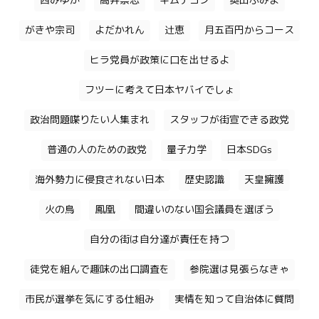
西みゆか
高井崇志
キムテヨン
奥田ふみよ
がきや宗司
よだかれん
辻恵
月五百円からコース
ヒラ党員が政策に口を出せるよ
フツーに考えて日本ヤバイでしょ
政治問題喋りたい人集まれ
スタッフが街宣できる政党
普通の人のための政党
量子力学
日本SDGs
海外勢力に侵食されない日本
歴史認識
天皇擁護
火の鳥
鳳凰
間違いのない国会議員を選ぼう
自分の街は自分達が責任を持つ
徒党を組んで趣味の出口調査を
参院選は見張らなきゃ
市民が選挙を気にする仕組み
実情を知って自治体に質問