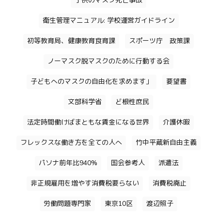
子供のマスク死亡事故
衛生管理マニュアル: 学校運営ガイドライン
初等教育局、健康教育食育課
スポーツ庁 政策課
ノーマスク脱マスクのために行動する会
子どもへのマスクの自由化を求めます」
要望書
文部科学省
ど根性庶民
法定時間働けばまともな賃金になる世界
介護休暇
フレックスな働き方を全ての人へ
竹中平蔵新自由主義
パソナ前年比940%
国会参考人
派遣法
非正規雇用を増やす消費税要らない
消費税廃止
労働問題専門家
東京10区
渡辺照子