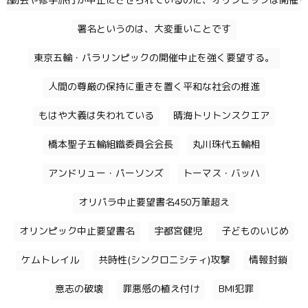
運動会や修学旅行が中止にさせられているのに、オリンピックは開催す
署名というのは、大変重いことです
東京五輪・パラリンピックの開催中止を強く要望する。
人間の尊厳の保持に重きを置く平和な社会の推進
もはや大義は失われている
晴海トリトンスクエア
橋本聖子五輪組織委員会会長
丸川珠代五輪相
アンドリュー・パーソンズ
トーマス・バッハ
オリパラ中止要望書名450万筆超え
オリンピック中止要望書名
宇都宮健児
子どものいじめ
ケムトレイル
共時性(シンクロニシティ)攻撃
情報封鎖
意志の破壊
罪悪感の植え付け
BMI犯罪