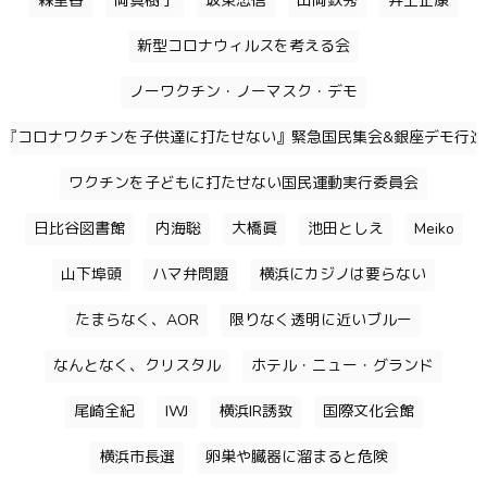
森里香
岡真樹子
坂東忠信
山岡鉄秀
井上正康
新型コロナウィルスを考える会
ノーワクチン・ノーマスク・デモ
『コロナワクチンを子供達に打たせない』緊急国民集会&銀座デモ行進
ワクチンを子どもに打たせない国民運動実行委員会
日比谷図書館
内海聡
大橋眞
池田としえ
Meiko
山下埠頭
ハマ弁問題
横浜にカジノは要らない
たまらなく、AOR
限りなく透明に近いブルー
なんとなく、クリスタル
ホテル・ニュー・グランド
尾崎全紀
IWJ
横浜IR誘致
国際文化会館
横浜市長選
卵巣や臓器に溜まると危険