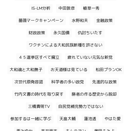
IS-LM分析
中田敦彦
植草一秀
薔薇マークキャンペーン
水野和夫
金融政策
財政政策
永久国債
仇討ちいたす
ワクチンによる大和民族断種を許さない
４５選挙区すべて擁立
疲れていない元気な新党
大和魂と大和撫子
お天道様は見ている
松田プランOK
次世代原発容認
科学者の多い政党
先進的な政策
竹内文書の時代を取り戻す
勝者の作る歴史から脱却
三橋貴明TV
自民党補完勢力ではない
参加するは一緒に学ぶ
天畠大輔
蓮池透
やはた愛