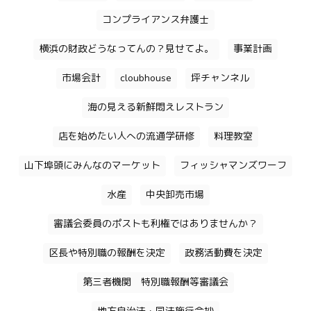
コンプライアンス弁護士
横浜の財政どうなってんの？見せてよ。
事業計画
市場会計
cloubhouse
坪チャンネル
海の見える新鮮悶えレストラン
店を始めたい人への流通学研修
料理教室
山下埠頭にみんなのマーケット
フィッシャマンズワーフ
水産
中央卸売市場
審議会委員のポストも利権ではありませんか？
区長や特別職の報酬を決定
政務活動費を決定
第三者機関 特別職報酬等審議会