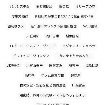
パルシステム
要望書提出
翼の党
オリーブの党
厚生労働省
同調圧力が生まれないように配慮すべき
強制はダメ
若年層へのワクチン接種に懸念
WEB署名
天笠啓佑
河田昌東
稲葉國光
ロバート・ケネディ・ジュニア
イグナチオ・チャペラ
ドウェイン・ジョンソン
「食の安全を守る人々」
堀越啓仁
小宮山泰子
田村まみ
紙智子
福島瑞穂
篠原孝
ゲノム編集食物
超党派
食の安全・安心を創る議員連盟
印鑰智哉
運動時、体育の時間はマスクを外しましょう