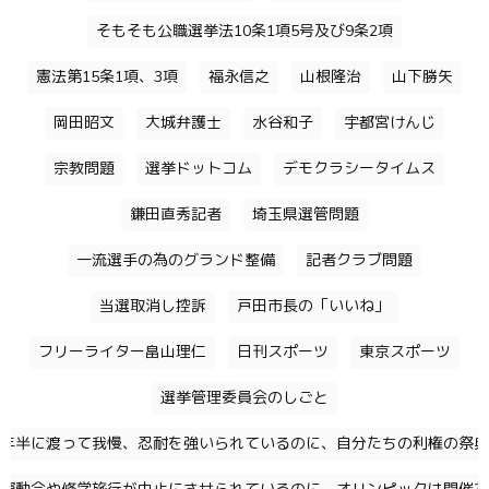
そもそも公職選挙法10条1項5号及び9条2項
憲法第15条1項、3項
福永信之
山根隆治
山下勝矢
岡田昭文
大城弁護士
水谷和子
宇都宮けんじ
宗教問題
選挙ドットコム
デモクラシータイムス
鎌田直秀記者
埼玉県選管問題
一流選手の為のグランド整備
記者クラブ問題
当選取消し控訴
戸田市長の「いいね」
フリーライター畠山理仁
日刊スポーツ
東京スポーツ
選挙管理委員会のしごと
年半に渡って我慢、忍耐を強いられているのに、自分たちの利権の祭典