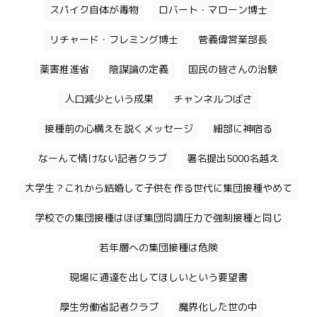
スパイク自体が毒物
ロバート・マローン博士
リチャード・フレミング博士
菅義偉営業部長
薬害推進省
陰謀論の定義
国民の皆さんの治験
人口減少という成果
チャンネルつばさ
接種前の心構えを説くメッセージ
細部に神宿る
なーんて情けない記者クラブ
署名提出5000名越え
大学生？これから結婚して子供を作る世代に集団接種やめて
学校での集団接種はほぼ集団同調圧力で強制接種と同じ
若年層への集団接種は危険
現場に通達を出してほしいという要望書
厚生労働省記者クラブ
魔界化した世の中