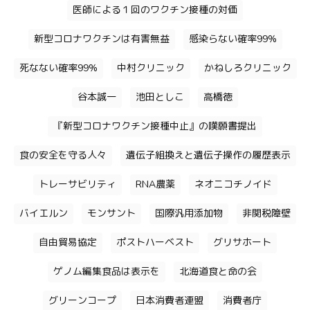
医師による１回のワクチン接種の対価
新型コロナワクチンは有害無益
感染らない確率99%
死なない確率99%
中村クリニック
かねしろクリニック
谷本誠一
池田としこ
高橋徳
『新型コロナワクチン接種中止』の嘆願書提出
食の安全を守る人々
遺伝子組換えと遺伝子操作の履歴表示
トレーサビリティ
RNA農薬
ネオニコチノイド
バイエルン
モンサント
国際汎用添加物
非関税障壁
自由貿易協定
ポストハーベスト
グリサホート
ゲノム編集食品は表示を
北海道食と命の会
グリーンコープ
日本消費者連盟
消費者庁