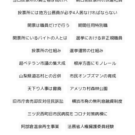
当日投票所の責任者は街の人
期日前投票所の派遣社員
投票所には地方公務員が必ず4人居なければならない
開票は職員だけで行う
期間任用特別職
開票所にいるバイトの人とは
選挙における非正規職員
投票所の仕組み
選挙運営の仕組み
超ベテラン市議の集大成
根岸方面にモノレール
山梨県道志村との合併
市民オンブズマンの育成
天下り人事は撤廃
アメリカ村森林公園
旧市庁舎売却反対住民訴訟
横浜市発の無利息融資制度
三ツ沢西町旧市民病院をコロナ対策病棟に
阿部倉温泉再生事業
法務省人権擁護委員経験