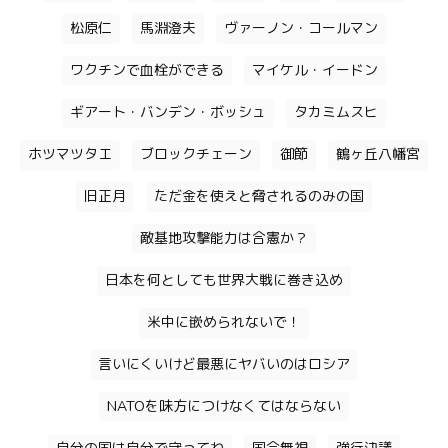
松原仁
馬淵澄夫
ヴァーノン・コールマン
ワクチンで血栓ができる
マイケル・イードン
ギアート・バンデン・ボッシュ
タカミムスヒ
ホツマツタエ
ブロックチェーン
御節
鶴ヶ丘八幡宮
旧正月
ただ金を使えと脅されるのみの国
敵基地攻撃能力は合憲か？
日本を何としても世界大戦に巻き込め
米中に嵌められないで！
言いにくいけど最悪にヤバいのはロシア
NATOを味方につけなくてはならない