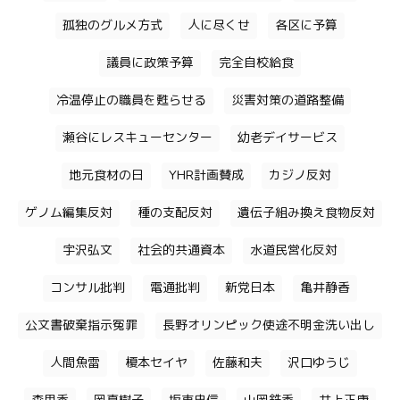
孤独のグルメ方式
人に尽くせ
各区に予算
議員に政策予算
完全自校給食
冷温停止の職員を甦らせる
災害対策の道路整備
瀬谷にレスキューセンター
幼老デイサービス
地元食材の日
YHR計画賛成
カジノ反対
ゲノム編集反対
種の支配反対
遺伝子組み換え食物反対
宇沢弘文
社会的共通資本
水道民営化反対
コンサル批判
電通批判
新党日本
亀井静香
公文書破棄指示冤罪
長野オリンピック使途不明金洗い出し
人間魚雷
榎本セイヤ
佐藤和夫
沢口ゆうじ