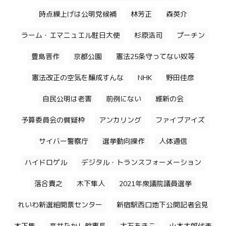
時点繰上げは公明党候補
林芳正
森英介
ラーム・エマニュエル駐日大使
杉原浩司
プーチン
豊島晋作
京都公園
憲法25条守ってない奴等
憲法改正の空気を醸成すんな
NHK
野田佳彦
自民公明は老害
前例にない
維新の会
予算委員会の質疑枠
アンカリング
ファイブアイズ
サイバー警察庁
選挙動向操作
人体通信
ハイドロゲル
デジタル・トランスフォーメーション
落合貴之
木下隼人
2021年衆議院議員選挙
れいわ新選組開票センター
新宿駅西口地下公開記者会見