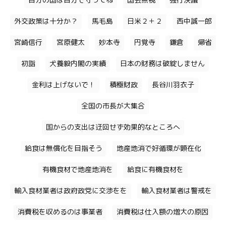
自分の国は自分で守ってね
国会無視
強行決議
外交政策は十分か？
馬毛島
日米２＋２
西中誠一郎
宮崎信行
宮原健太
妙本寺
円覚寺
鎌倉
帰省
初詣
犬養毅内閣の実績
日本の財務は破綻しません
金利は上げないで！
積極財政
長谷川羽衣子
全国の市長が大集合
国からの支出は迂回せず効果的なところへ
給食は無償化を目指そう
地産地消で好循環が顕在化
有機食材で地産地消を
給食に有機食材を
輸入食材業者は政府政党に交渉をを
輸入食材業者は警戒を
消費税を収めるのは事業者
消費税は仕入額の増大の原因