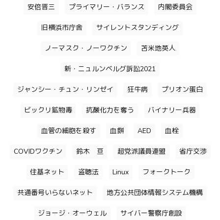
安倍晋三
プライマリー・バランス
内閣委員会
旧横浜市庁舎
サイレントスタンディング
ノーマスク・ノーワクチン
苫米地英人
新・ニュルンベルグ訴訟2021
ジャンシー・チュン・リンゼイ
狂牛病
プリオン蛋白
ビックリ鉱物毒
抗酸化力を奪う
バイナリー兵器
血管の細胞を殺す
血餅
AED
血栓
COVIDワクチン
鈴木 亘
超党派議員連盟
省庁交渉
住基ネット
盗聴法
Linux
フォークトーク
共通番号いらないネット
地方公共団体情報システム機構
ジョージ・オーウェル
サイバー警察庁創設