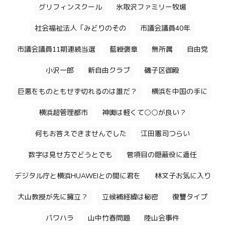
グリフィンスクール
氷取沢ファミリー牧場
社会福祉法人「みどりのその
市議会議員40年
市議会議員11期連続当選
藍綬褒章
無所属
自由党
小沢一郎
新自由クラブ
磯子区御殿
巨悪をものともせず切れるのは誰だ？
横浜を中国の手に
横浜超管理都市
神輿は軽くて○○が良い？
何もお答えできませんでした
江田憲司つらい
数字は見せ方でどうとでも
菅項目の隠蔽役に適任
デジタル庁と横浜HUAWEIとの間に君を
林文子お気に入り
大山教授が先に擁立？
立候補経緯は秘密
復讐タイプ
パワハラ
山中竹春問題
陸山会事件