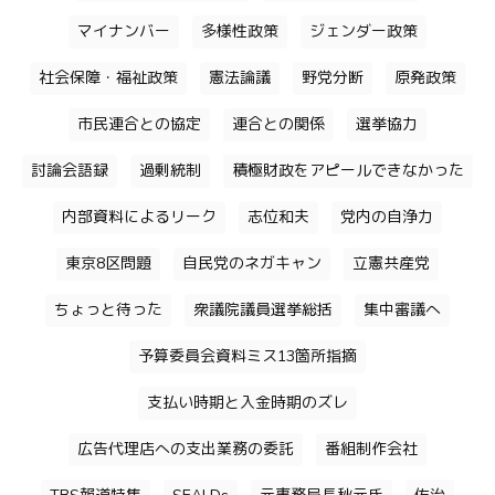
マイナンバー
多様性政策
ジェンダー政策
社会保障・福祉政策
憲法論議
野党分断
原発政策
市民連合との協定
連合との関係
選挙協力
討論会語録
過剰統制
積極財政をアピールできなかった
内部資料によるリーク
志位和夫
党内の自浄力
東京8区問題
自民党のネガキャン
立憲共産党
ちょっと待った
衆議院議員選挙総括
集中審議へ
予算委員会資料ミス13箇所指摘
支払い時期と入金時期のズレ
広告代理店への支出業務の委託
番組制作会社