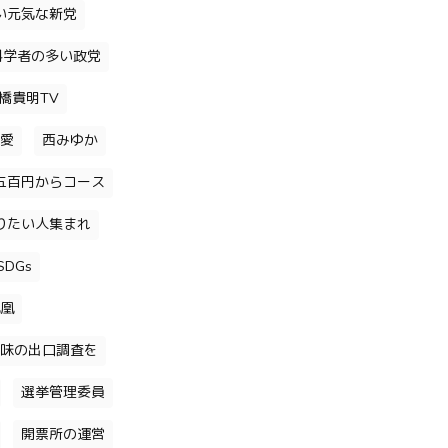
い元気な新党
科学者の多い政党
橋貴明TV
愛
西みゆか
五百円からコース
りたい人集まれ
DGs
凰
味の出口調査を
選挙管理委員
開票所の運営