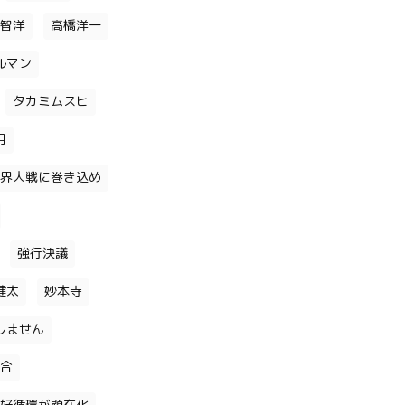
智洋
高橋洋一
ルマン
タカミムスヒ
月
界大戦に巻き込め
強行決議
健太
妙本寺
しません
合