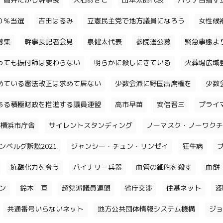
高井たかし幹事長
大石あきこ
山本太郎代表
パリテ目指す
０％当選
吉田はるみ
立憲民主党で地方議員になろう
女性候
募集
幹事長記者会見
泉健太代表
参院選公募
緊急事態よ
っても振付師は変わらない
明らかに殺しにきている
火葬場広域
めている憲法改正は求めて居ない
少数会派に野国出席権を
少数
ある積極財政を推進する議員連盟
高市早苗
安倍晋三
プライ
横浜市庁舎
サイレントスタンディング
ノーマスク・ノーワクチ
ンベルグ訴訟2021
ジャンシー・チュン・リンゼイ
狂牛病
抗酸化力を奪う
バイナリー兵器
血管の細胞を殺す
血餅
チン
鈴木 亘
超党派議員連盟
省庁交渉
住基ネット
盗
共通番号いらないネット
地方公共団体情報システム機構
ジョ