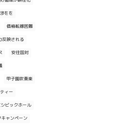
好循環が顕在化
渉をを
価格転嫁困難
力反映される
ス
安住国対
議
甲子園吹奏楽
ティー
京シビックホール
クキャンペーン