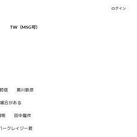
ログイン
TW（MSG可）
哲信
黒川敦彦
場合がある
貴明
田中龍作
パークレイジー君