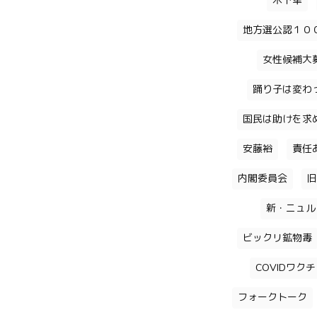
木下隼
地方選公認１０
女性候補大
踊り子は変わ
国民は助けを求
安藤裕
責任
内閣委員会
旧
新・ニュル
ビックリ鉱物毒
COVIDワク
フォークトーク