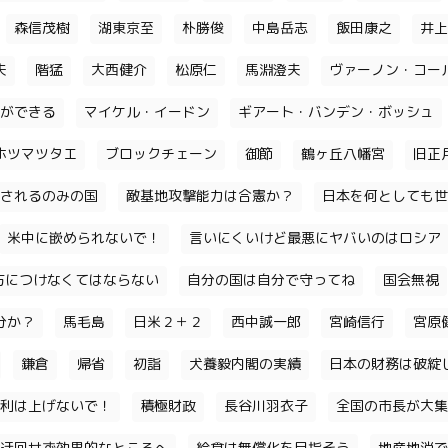
森信茂樹
湖東京至
朴勝俊
中島岳志
飯田康之
井上
夫
階猛
大西健介
松原仁
馬淵澄夫
ヴァーノン・コー
ができる
マイケル・イードン
ギアート・バンデン・ボッシュ
ホツマツタエ
ブロックチェーン
御節
鶴ヶ丘八幡宮
旧正
されるのみの国
敵基地攻撃能力は合憲か？
日本を何としても世
米中に嵌められないで！
言いにくいけど最悪にヤバいのはロシア
味方につけなくてはならない
自分の国は自分で守ってね
国会無視
分か？
馬毛島
日米２＋２
西中誠一郎
宮崎信行
宮原
鎌倉
帰省
初詣
犬養毅内閣の実績
日本の財務は破綻
利は上げないで！
積極財政
長谷川羽衣子
全国の市長が大集