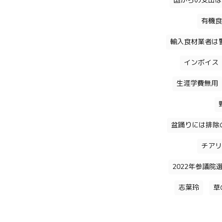
国からの支出は
有機食
輸入食材業者は
インボイス
生涯学費無用
盆踊りには排除
チアリ
2022年参議院
志葉玲
草