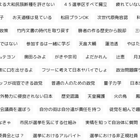
よる大和民族断種を許さない
４５選挙区すべて擁立
疲れていな
子
お天道様は見ている
松田プランOK
次世代原発容認
政策
竹内文書の時代を取り戻す
勝者の作る歴史から脱却
三
ではない
参加するは一緒に学ぶ
天畠大輔
蓮池透
やはた
ムテヨン
奥田ふみよ
がきや宗司
よだかれん
辻恵
月
策に口を出せるよ
フツーに考えて日本ヤバイでしょ
政治問題喋
ッフが街宣できる政党
普通の人のための政党
量子力学
日本S
外勢力に侵食されない日本
歴史認識
天皇擁護
火の鳥
鳳
会議員を選ぼう
自分の街は自分達が責任を持つ
徒党を組んで趣
なきゃ
市民が選挙を気にする仕組み
実情を知って自治体に質問
委員会とは？
選挙におけるアルバイト
選挙における非正規社員