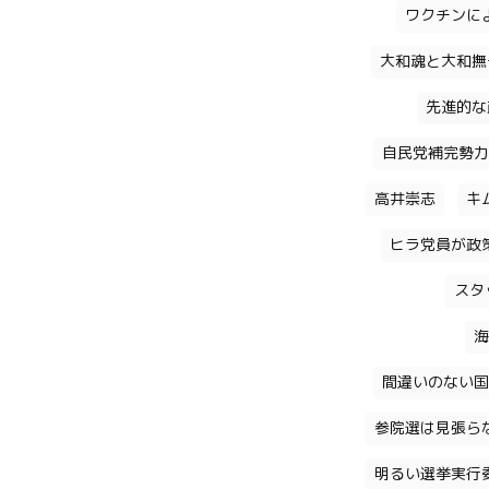
ワクチンに
大和魂と大和撫
先進的な
自民党補完勢力
高井崇志
キ
ヒラ党員が政
スタ
海
間違いのない国
参院選は見張ら
明るい選挙実行