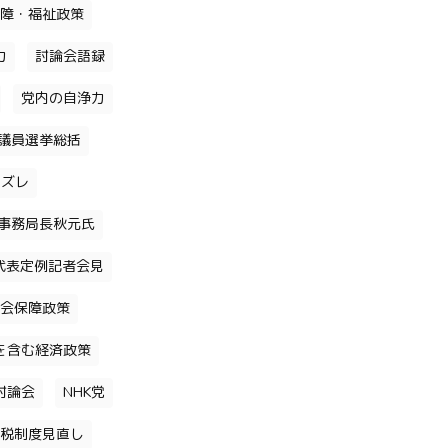
障・福祉政策
力
討論会語録
党内の自浄力
議員選挙総括
のズレ
事務局長秋元氏
代表定例記者会見
会保障政策
を含む経済政策
討論会
NHK党
税制度見直し