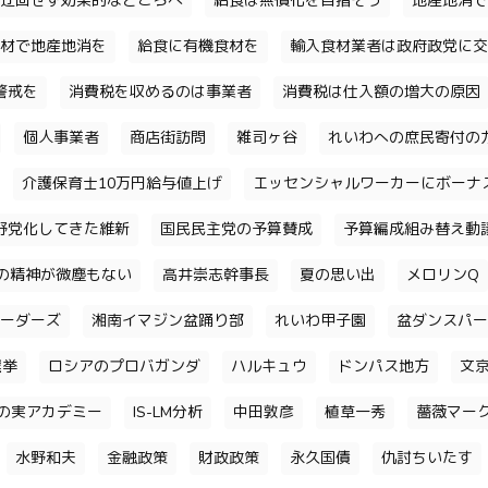
迂回せず効果的なところへ
給食は無償化を目指そう
地産地消で
材で地産地消を
給食に有機食材を
輸入食材業者は政府政党に交
警戒を
消費税を収めるのは事業者
消費税は仕入額の増大の原因
個人事業者
商店街訪問
雑司ヶ谷
れいわへの庶民寄付の
介護保育士10万円給与値上げ
エッセンシャルワーカーにボーナ
野党化してきた維新
国民民主党の予算賛成
予算編成組み替え動
の精神が微塵もない
高井崇志幹事長
夏の思い出
メロリンQ
ーダーズ
湘南イマジン盆踊り部
れいわ甲子園
盆ダンスパー
選挙
ロシアのプロバガンダ
ハルキュウ
ドンパス地方
文
の実アカデミー
IS-LM分析
中田敦彦
植草一秀
薔薇マー
水野和夫
金融政策
財政政策
永久国債
仇討ちいたす