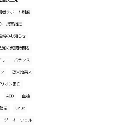
立憲民主党
補者サポート制度
り、災害指定
整備のお知らせ
会派に質疑時間を
マリー・バランス
ン
苫米地英人
プリオン蛋白
AED
血栓
聴法
Linux
ージ・オーウェル