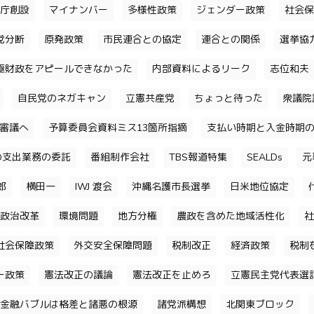
庁創設
マイナンバー
多様性政策
ジェンダー政策
社会保
党分断
原発政策
市民連合との協定
連合との関係
選挙協
極財政をアピールできなかった
内部資料によるリーク
志位和夫
自民党のネガキャン
立憲共産党
ちょっと待った
衆議院
審議へ
予算委員会資料ミス13箇所指摘
支払い時期と入金時期
の支出業務の委託
番組制作会社
TBS報道特集
SEALDs
元
郎
横田一
IWJ 渡会
沖縄名護市長選挙
日米地位協定
政治改革
環境問題
地方分権
農政を含めた地域活性化
社
社会保障政策
外交安全保障問題
税制改正
経済政策
税制
ー政策
憲法改正の議論
憲法改正を止めろ
立憲民主党代表選
金融バブルは格差と諸悪の根源
諸党派構想
北関東ブロック