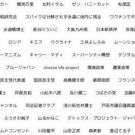
カー
櫛渕万里
北村イタル
ゼン・ハニーカット
松尾匡
税研究会
スパイクは分解されず永遠に体内に残る
ワクチンで不
水道橋博士
長谷川ういこ
大島九州男
日本新秩序
赤尾
ロシア
キエフ
ウクライナ
三井よしふみ
ムーンショ
ーマニズム
キャリー・マディ
スーパーシティ構想
デジタル
ブルージャパン
choose life project
環境政策
農業政策
民主党代表選
国民民主党
高橋健太郎
郷原信郎
フランス
護士
坪倉良和
小此木八郎
及川健二
つばさの党
加藤
ャンネル
司法記者クラブ
浅川拓也弁護士
戸田市議会議員選
ふうさわ純子
山名かなこ
デトックス・プロジェクト・ジャバ
ムドコンセント
川田龍平
山田正彦
森美歌
渡辺てる子