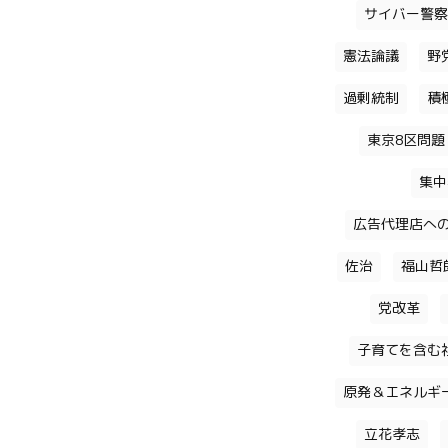
サイバー警察
憲法論議
野
過剰統制
積
東京8区問題
集中
広告代理店へ
佐治
福山哲
党改革
子育てを含む
原発＆エネルギ
立花孝志