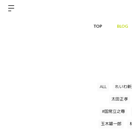
TOP
BLOG
ALL
れいわ新
太田正孝
#国常立之尊
玉木雄一郎