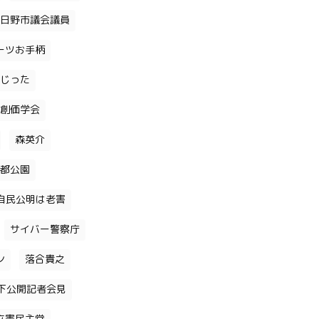
日野市議会議員
ーツお手柄
じった
創価学会
森英介
都公園
自民公明は老害
サイバー警察庁
ン
落合貴之
下公開記者会見