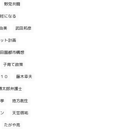
野党共闘
妊になる
由美
武田邦彦
ット計画
田園都市構想
子育て政策
１０
藤木幸夫
博太郎弁護士
挙
地方創生
ン
天笠啓祐
たがや亮