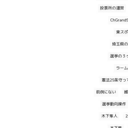
投票所の運営
ChGrandS
東スポ
埼玉県の
選挙の３
ラーム
憲法25条守っ
前例にない
維
選挙動向操作
木下隼人