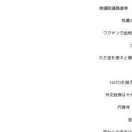
衆議院議員選挙
牧義
ワクチンで血栓
ただ金を使えと脅
NATOを
外交政策は十
円覚寺
金