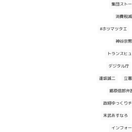
集団ストー
消費税減
#ホツマツタエ
神谷宗幣
トランスヒュ
デジタル庁
逢坂誠二
立憲
郷原信郎弁
政経ゆっくりチ
末武あすなろ
インフォー