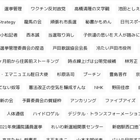
選挙管理
ワクチン反対政党
高橋清隆の文学観
池田としえ
trategy
龍馬の会
頑張れ市長選
秘書かもめん
日刊スポ
小松記者
西本誠
当選取り消し
子供達の思いを大人が踏みに
選挙管理委員会の捏造
戸田歌謡協会会長
冷たい戸田市役所
ヶ月前から住居前ストーキング
時点繰上げは公明党候補
林芳正
・エマニュエル駐日大使
杉原浩司
プーチン
豊島晋作
京
てない奴等
憲法改正の空気を醸成すんな
NHK
野田佳彦
新の会
予算委員会の質疑枠
アンカリング
ファイブアイズ
人体通信
ハイドロゲル
デジタル・トランスフォーメーショ
2021年衆議院議員選挙
れいわ新選組開票センター
新宿駅西口地