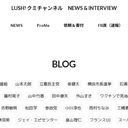
LUSH! クミチャンネル NEWS & INTERVIEW
NEWS
Profile
依頼＆寄付
FB頁（速報）
BLOG
選組
山本太郎
立憲民主党
泉健太
横浜市長選挙
石濱
藤村晃子
山中竹春
田中康夫
外山まき
ワクチンで死ぬ
吉野敏明
松田学
参政党
小川淳也
西村ちなみ
三橋
林克明
ジェイ・エピセンター
畠山理仁
フランス10
スー