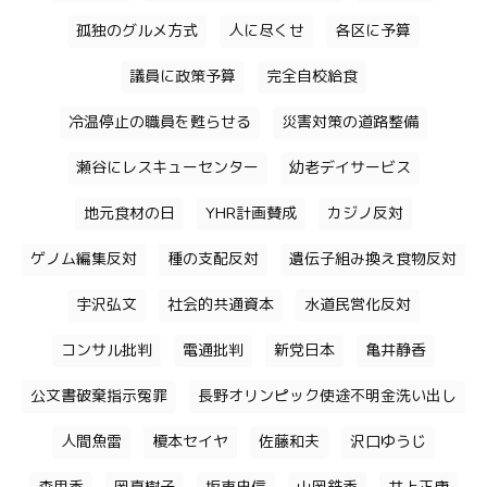
孤独のグルメ方式
人に尽くせ
各区に予算
議員に政策予算
完全自校給食
冷温停止の職員を甦らせる
災害対策の道路整備
瀬谷にレスキューセンター
幼老デイサービス
地元食材の日
YHR計画賛成
カジノ反対
ゲノム編集反対
種の支配反対
遺伝子組み換え食物反対
宇沢弘文
社会的共通資本
水道民営化反対
コンサル批判
電通批判
新党日本
亀井静香
公文書破棄指示冤罪
長野オリンピック使途不明金洗い出し
人間魚雷
榎本セイヤ
佐藤和夫
沢口ゆうじ