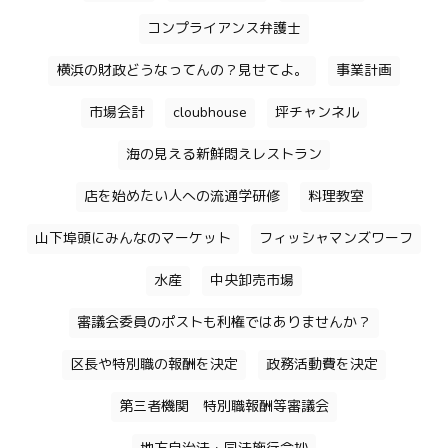
コンプライアンス弁護士
横浜の財政どうなってんの？見せてよ。
事業計画
市場会計
cloubhouse
坪チャンネル
海の見える新鮮悶えレストラン
店を始めたい人への流通学研修
料理教室
山下埠頭にみんなのマーケット
フィッシャマンズワーフ
水産
中央卸売市場
審議会委員のポストも利権ではありませんか？
区長や特別職の報酬を決定
政務活動費を決定
第三者機関 特別職報酬等審議会