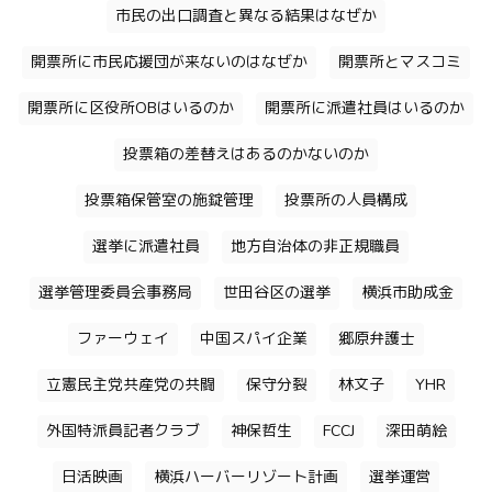
市民の出口調査と異なる結果はなぜか
開票所に市民応援団が来ないのはなぜか
開票所とマスコミ
開票所に区役所OBはいるのか
開票所に派遣社員はいるのか
投票箱の差替えはあるのかないのか
投票箱保管室の施錠管理
投票所の人員構成
選挙に派遣社員
地方自治体の非正規職員
選挙管理委員会事務局
世田谷区の選挙
横浜市助成金
ファーウェイ
中国スパイ企業
郷原弁護士
立憲民主党共産党の共闘
保守分裂
林文子
YHR
外国特派員記者クラブ
神保哲生
FCCJ
深田萌絵
日活映画
横浜ハーバーリゾート計画
選挙運営