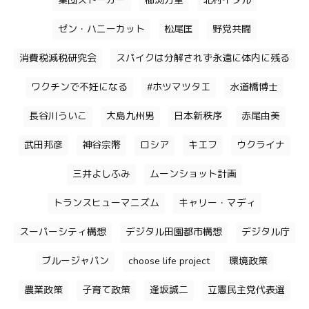
集団ストーカー
櫛渕万里
北村イタル
ゼン・ハニーカット
松尾匡
野党共闘
消費税減税研究会
スパイクは分解されず永遠に体内に残る
ワクチンで不妊になる
#ホツマツタエ
水道橋博士
長谷川ういこ
大島九州男
日本新秩序
赤尾由美
武田邦彦
神谷宗幣
ロシア
キエフ
ウクライナ
三井よしふみ
ムーンショット計画
トランスヒューマニズム
キャリー・マディ
スーパーシティ構想
デジタル田園都市構想
デジタル庁
ブルージャパン
choose life project
環境政策
農業政策
子育て政策
逢坂誠二
立憲民主党代表選