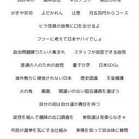
西みゆか
高井崇志
キムテヨン
奥田ふみよ
がきや宗司
よだかれん
辻恵
月五百円からコース
ヒラ党員が政策に口を出せるよ
フツーに考えて日本ヤバイでしょ
政治問題喋りたい人集まれ
スタッフが街宣できる政党
普通の人のための政党
量子力学
日本SDGs
海外勢力に侵食されない日本
歴史認識
天皇擁護
火の鳥
鳳凰
間違いのない国会議員を選ぼう
自分の街は自分達が責任を持つ
徒党を組んで趣味の出口調査を
参院選は見張らなきゃ
市民が選挙を気にする仕組み
実情を知って自治体に質問