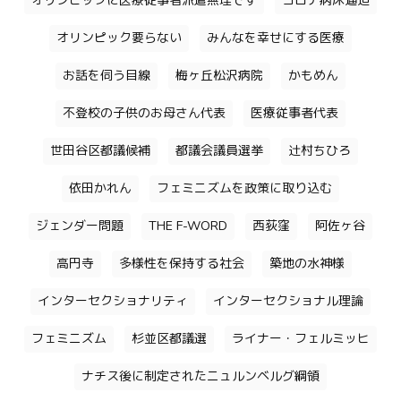
オリンピックに医療従事者派遣無理です
コロナ病床逼迫
オリンピック要らない
みんなを幸せにする医療
お話を伺う目線
梅ヶ丘松沢病院
かもめん
不登校の子供のお母さん代表
医療従事者代表
世田谷区都議候補
都議会議員選挙
辻村ちひろ
依田かれん
フェミニズムを政策に取り込む
ジェンダー問題
THE F-WORD
西荻窪
阿佐ヶ谷
高円寺
多様性を保持する社会
築地の水神様
インターセクショナリティ
インターセクショナル理論
フェミニズム
杉並区都議選
ライナー・フェルミッヒ
ナチス後に制定されたニュルンベルグ綱領