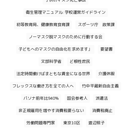
子供のマスク死亡事故
衛生管理マニュアル: 学校運営ガイドライン
初等教育局、健康教育食育課
スポーツ庁 政策課
ノーマスク脱マスクのために行動する会
子どもへのマスクの自由化を求めます」
要望書
文部科学省
ど根性庶民
法定時間働けばまともな賃金になる世界
介護休暇
フレックスな働き方を全ての人へ
竹中平蔵新自由主義
パソナ前年比940%
国会参考人
派遣法
非正規雇用を増やす消費税要らない
消費税廃止
労働問題専門家
東京10区
渡辺照子