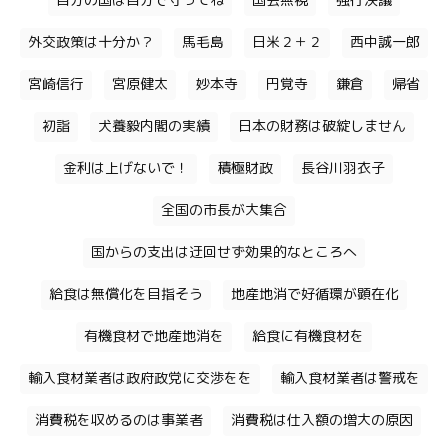
自分の国は自分で守ってね
国会無視
強行決議
外交政策は十分か？
馬毛島
日米２＋２
西中誠一郎
宮崎信行
宮原健太
妙本寺
円覚寺
鎌倉
帰省
初詣
犬養毅内閣の実績
日本の財務は破綻しません
金利は上げないで！
積極財政
長谷川羽衣子
全国の市長が大集合
国からの支出は迂回せず効果的なところへ
給食は無償化を目指そう
地産地消で好循環が顕在化
有機食材で地産地消を
給食に有機食材を
輸入食材業者は政府政党に交渉をを
輸入食材業者は警戒を
消費税を収めるのは事業者
消費税は仕入額の増大の原因