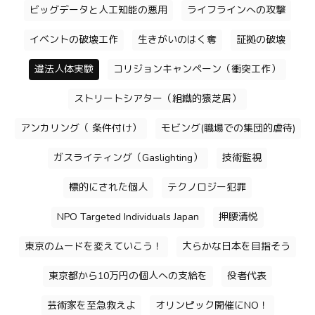
ビッグデータと人工知能の悪用
ライフラインへの攻撃
イベントの破壊工作
生きがいのはく奪
証拠の破壊
違法人体実験
コリジョンキャンペーン（衝突工作）
ストリートシアター（組織的猿芝居）
アンカリング（ 条件付け）
モビング(職場での集団的虐待)
ガスライティング（Gaslighting）
技術監視
標的にされた個人
テクノロジー犯罪
NPO Targeted Individuals Japan
押腰清悦
東京のムードを変えていこう！
大らかな日本を目指そう
東京都から10万円の個人への支給を
役者代表
芸術家を至急救えよ
オリンピック開催にNO！