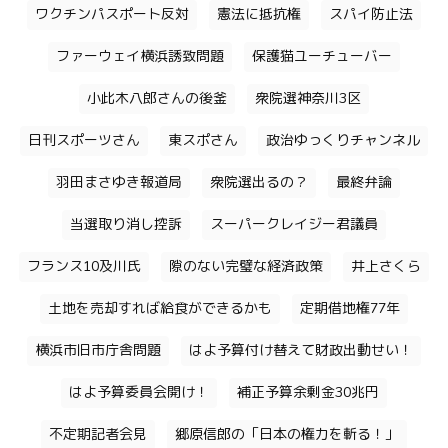
ワクチンパスポート反対
憲法に抵抗権
スパイ防止法
ファーウェイ横浜誘致問題
保護猫ユーチューバー
小此木八郎さんの後釜
衆院選神奈川3区
日刊スポーツさん
東スポさん
政治ゆっくりチャンネル
羽田まさゆき報道局
衆院選出るの？
最終弁論
当選取り消し控訴
スーパークレイジー君議員
フランス10及川氏
隙のない完璧な経済政策
井上さくら
土地を売却すれば給食ができるかも
定期借地権77年
横浜市旧市庁舎問題
はよ予算付け替えて財政出動せい！
はよ予算委員会開け！
補正予算余剰金30兆円
不定期記者会見
郷原信郎の「日本の権力を斬る！」