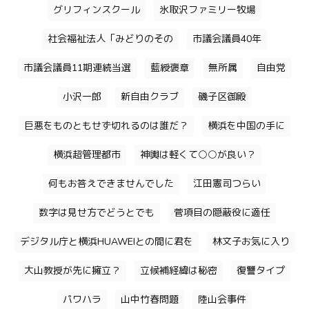
グリフィンスクール
氷取沢ファミリー牧場
社会福祉法人「みどりのその
市議会議員40年
市議会議員11期連続当選
藍綬褒章
無所属
自由党
小沢一郎
新自由クラブ
磯子区御殿
巨悪をものともせず切れるのは誰だ？
横浜を中国の手に
横浜超管理都市
神輿は軽くて○○が良い？
何もお答えできませんでした
江田憲司つらい
数字は見せ方でどうとでも
菅項目の隠蔽役に適任
デジタル庁と横浜HUAWEIとの間に君を
林文子お気に入り
大山教授が先に擁立？
立候補経緯は秘密
復讐タイプ
パワハラ
山中竹春問題
陸山会事件