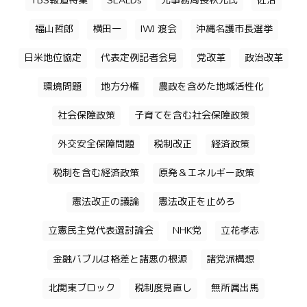
TBS報道特集
SEALDs
元事務局長秋元氏
佐治
福山哲郎
横田一
IWJ 渡会
沖縄名護市長選挙
日米地位協定
代表定例記者会見
党改革
政治改革
環境問題
地方分権
農政を含めた地域活性化
社会保障政策
子育てを含む社会保障政策
外交安全保障問題
税制改正
経済政策
税制を含む経済政策
原発＆エネルギー政策
憲法改正の議論
憲法改正を止めろ
立憲民主党代表選討論会
NHK党
立花孝志
金融バブルは格差と諸悪の根源
諸党派構想
北関東ブロック
税制度見直し
無所属出馬