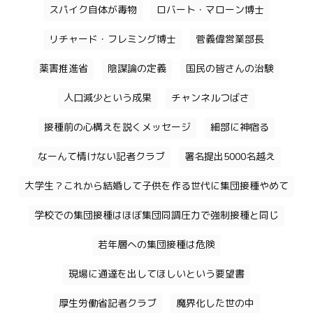
スパイク自体が毒物
ロバート・マローン博士
リチャード・フレミング博士
菅義偉営業部長
薬害推進省
陰謀論の定義
国民の皆さんの治験
人口減少という成果
チャンネルつばさ
接種前の心構えを説くメッセージ
細部に神宿る
なーんて情けない記者クラブ
署名提出5000名越え
大学生？これから結婚して子供を作る世代に集団接種やめて
学校での集団接種はほぼ集団同調圧力で強制接種と同じ
若年層への集団接種は危険
現場に通達を出してほしいという要望書
厚生労働省記者クラブ
魔界化した世の中