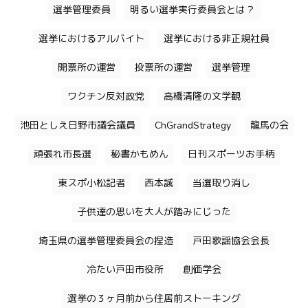
選挙管理委員
明るい選挙実行委員会とは？
選挙におけるアルバイト
選挙における非正規社員
開票所の運営
投票所の運営
選挙管理
ワクチン反対政党
高橋清隆の文学観
池田としえ日野市議会議員
ChGrandStrategy
龍馬の会
頑張れ市長選
秘書かもめん
日刊スポーツお手柄
東スポ小松記者
西本誠
当選取り消し
子供達の思いを大人が踏みにじった
埼玉県の選挙管理委員会の捏造
戸田歌謡協会会長
冷たい戸田市役所
創価学会
選挙の３ヶ月前から住居前ストーキング