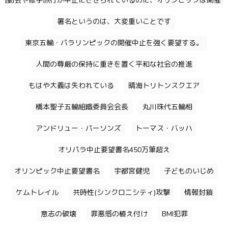
運動会や修学旅行が中止にさせられているのに、オリンピックは開催す
署名というのは、大変重いことです
東京五輪・パラリンピックの開催中止を強く要望する。
人間の尊厳の保持に重きを置く平和な社会の推進
もはや大義は失われている
晴海トリトンスクエア
橋本聖子五輪組織委員会会長
丸川珠代五輪相
アンドリュー・パーソンズ
トーマス・バッハ
オリパラ中止要望書名450万筆超え
オリンピック中止要望書名
宇都宮健児
子どものいじめ
ケムトレイル
共時性(シンクロニシティ)攻撃
情報封鎖
意志の破壊
罪悪感の植え付け
BMI犯罪