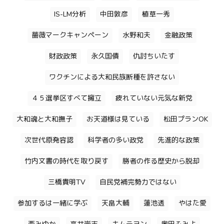
IS-LM分析
中田敦彦
植草一秀
薔薇マークキャンペーン
水野和夫
金融政策
財政政策
永久国債
仇討ちいたす
ワクチンによる大和民族断種を許さない
４５選挙区すべて擁立
疲れていない元気な新党
大和魂と大和撫子
お天道様は見ている
松田プランOK
次世代原発容認
科学者の多い政党
先進的な政策
竹内文書の時代を取り戻す
勝者の作る歴史から脱却
三橋貴明TV
自民党補完勢力ではない
参加するは一緒に学ぶ
天畠大輔
蓮池透
やはた愛