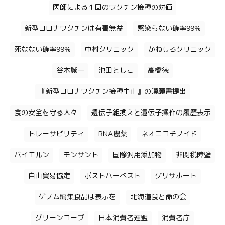
医師による１回のワクチン接種の対価
新型コロナワクチンは有害無益
感染らない確率99%
死なない確率99%
中村クリニック
かねしろクリニック
谷本誠一
池田としこ
高橋徳
『新型コロナワクチン接種中止』の嘆願書提出
食の安全を守る人々
遺伝子組換えと遺伝子操作の履歴表示
トレーサビリティ
RNA農薬
ネオニコチノイド
バイエルン
モンサント
国際汎用添加物
非関税障壁
自由貿易協定
ポストハーベスト
グリサホート
ゲノム編集食品は表示を
北海道食と命の会
グリーンコープ
日本消費者連盟
消費者庁