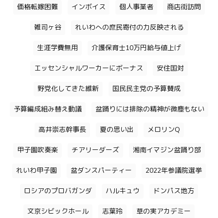
価格転嫁困難
インボイス
個人事業者
商店街訪問
雑司ヶ谷
れいわへの庶民寄付の力反映される
生涯学費無用
介護保育士10万円給与値上げ
エッセンシャルワーカーにボーナス
安住国対
野党化してきた維新
国民民主党の予算賛成
予算編成組み替え動議
盆踊りには排除の精神が微塵もない
高井崇志幹事長
夏の思い出
メロリンQ
甲子園吹奏楽
チアリーダーズ
湘南イマジン盆踊り部
れいわ甲子園
盆ダンスパーティー
2022年参議院選挙
ロシアのプロバガンダ
ハルキュウ
ドンパス地方
文京シビックホール
志葉玲
草の実アカデミー