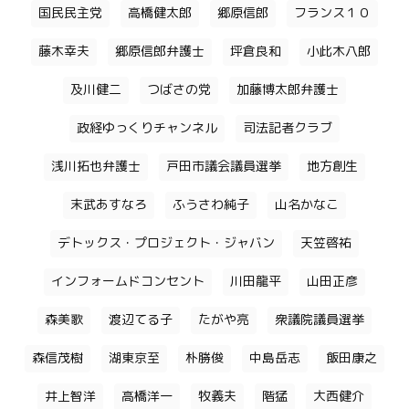
国民民主党
高橋健太郎
郷原信郎
フランス１０
藤木幸夫
郷原信郎弁護士
坪倉良和
小此木八郎
及川健二
つばさの党
加藤博太郎弁護士
政経ゆっくりチャンネル
司法記者クラブ
浅川拓也弁護士
戸田市議会議員選挙
地方創生
末武あすなろ
ふうさわ純子
山名かなこ
デトックス・プロジェクト・ジャバン
天笠啓祐
インフォームドコンセント
川田龍平
山田正彦
森美歌
渡辺てる子
たがや亮
衆議院議員選挙
森信茂樹
湖東京至
朴勝俊
中島岳志
飯田康之
井上智洋
高橋洋一
牧義夫
階猛
大西健介