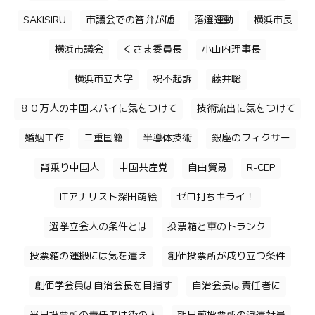
SAKISIRU
市議会での答弁が嘘
落選運動
横浜市長
横浜市議会
くさま委員長
小山内理事長
横浜市立大学
祝不起訴
藤井聡
８０万人の中国スパイに気をつけて
技術流出に気をつけて
婚姻工作
二重国籍
半導体技術
銀座のフィクサー
背乗り中国人
中国共産党
自由貿易
R-CEP
ITアナリスト深田萌絵
ゼロ打ちキライ！
選挙立会人の条件とは
投票箱と車のトランク
投票箱の運搬には気を遣え
創価投票所が成り立つ条件
創価学会員は自治会長を目指す
自治会長は責任者に