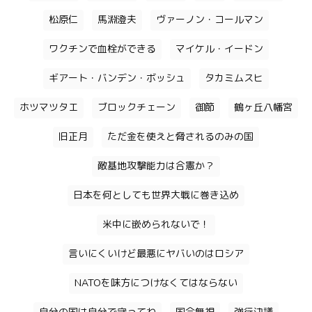
松原仁
馬淵澄夫
ヴァーノン・コールマン
ワクチンで血栓ができる
マイケル・イードン
ギアート・バンデン・ボッシュ
タカミムスヒ
ホツマツタエ
ブロックチェーン
御節
鶴ヶ丘八幡宮
旧正月
ただ金を使えと脅されるのみの国
敵基地攻撃能力は合憲か？
日本を何としても世界大戦に巻き込め
米中に嵌められないで！
言いにくいけど最悪にヤバいのはロシア
NATOを味方につけなくてはならない