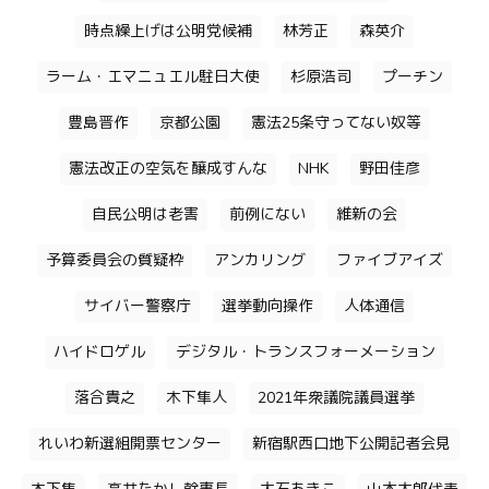
時点繰上げは公明党候補
林芳正
森英介
ラーム・エマニュエル駐日大使
杉原浩司
プーチン
豊島晋作
京都公園
憲法25条守ってない奴等
憲法改正の空気を醸成すんな
NHK
野田佳彦
自民公明は老害
前例にない
維新の会
予算委員会の質疑枠
アンカリング
ファイブアイズ
サイバー警察庁
選挙動向操作
人体通信
ハイドロゲル
デジタル・トランスフォーメーション
落合貴之
木下隼人
2021年衆議院議員選挙
れいわ新選組開票センター
新宿駅西口地下公開記者会見