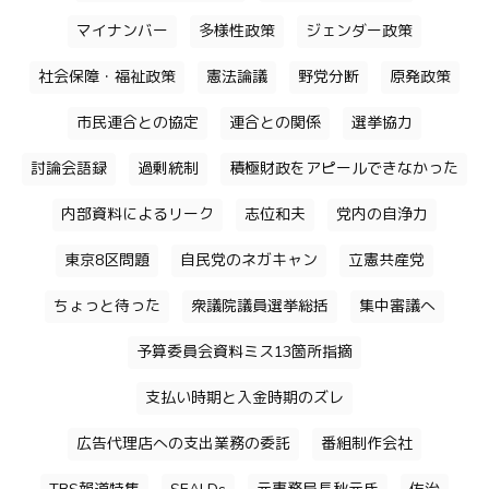
マイナンバー
多様性政策
ジェンダー政策
社会保障・福祉政策
憲法論議
野党分断
原発政策
市民連合との協定
連合との関係
選挙協力
討論会語録
過剰統制
積極財政をアピールできなかった
内部資料によるリーク
志位和夫
党内の自浄力
東京8区問題
自民党のネガキャン
立憲共産党
ちょっと待った
衆議院議員選挙総括
集中審議へ
予算委員会資料ミス13箇所指摘
支払い時期と入金時期のズレ
広告代理店への支出業務の委託
番組制作会社