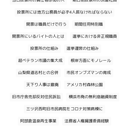
当日投票所の責任者は街の人
期日前投票所の派遣社員
投票所には地方公務員が必ず4人居なければならない
開票は職員だけで行う
期間任用特別職
開票所にいるバイトの人とは
選挙における非正規職員
投票所の仕組み
選挙運営の仕組み
超ベテラン市議の集大成
根岸方面にモノレール
山梨県道志村との合併
市民オンブズマンの育成
天下り人事は撤廃
アメリカ村森林公園
旧市庁舎売却反対住民訴訟
横浜市発の無利息融資制度
三ツ沢西町旧市民病院をコロナ対策病棟に
阿部倉温泉再生事業
法務省人権擁護委員経験