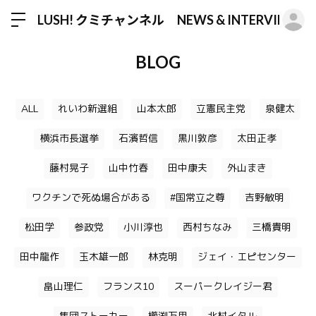
ロ
LUSH! クミチャンネル NEWS & INTERVIEW
BLOG
ALL
れいわ新選組
山本太郎
立憲民主党
泉健太
横浜市長選挙
石濱哲信
黒川敦彦
太田正孝
藤村晃子
山中竹春
田中康夫
外山まき
ワクチンで死ぬ場合がある
#国常立之尊
吉野敏明
松田学
参政党
小川淳也
西村ちなみ
三橋貴明
田中龍作
玉木雄一郎
林克明
ジェイ・エピセンター
畠山理仁
フランス10
スーパークレイジー君