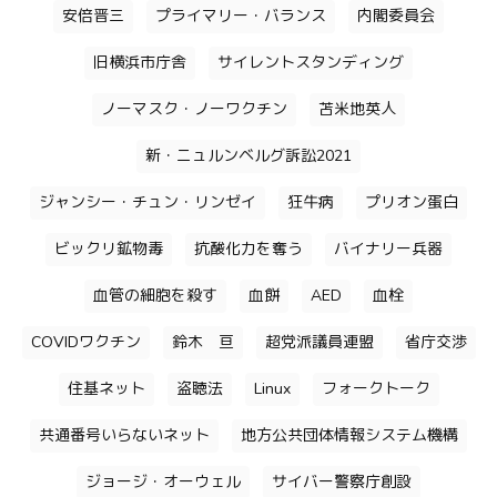
安倍晋三
プライマリー・バランス
内閣委員会
旧横浜市庁舎
サイレントスタンディング
ノーマスク・ノーワクチン
苫米地英人
新・ニュルンベルグ訴訟2021
ジャンシー・チュン・リンゼイ
狂牛病
プリオン蛋白
ビックリ鉱物毒
抗酸化力を奪う
バイナリー兵器
血管の細胞を殺す
血餅
AED
血栓
COVIDワクチン
鈴木 亘
超党派議員連盟
省庁交渉
住基ネット
盗聴法
Linux
フォークトーク
共通番号いらないネット
地方公共団体情報システム機構
ジョージ・オーウェル
サイバー警察庁創設