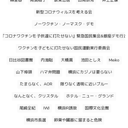
森里香
岡真樹子
坂東忠信
山岡鉄秀
井上正康
新型コロナウィルスを考える会
ノーワクチン・ノーマスク・デモ
『コロナワクチンを子供達に打たせない』緊急国民集会&銀座デモ行進
ワクチンを子どもに打たせない国民運動実行委員会
日比谷図書館
内海聡
大橋眞
池田としえ
Meiko
山下埠頭
ハマ弁問題
横浜にカジノは要らない
たまらなく、AOR
限りなく透明に近いブルー
なんとなく、クリスタル
ホテル・ニュー・グランド
尾崎全紀
IWJ
横浜IR誘致
国際文化会館
横浜市長選
卵巣や臓器に溜まると危険