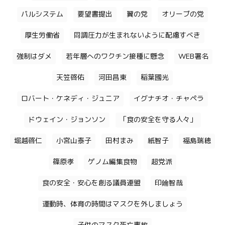
パルシステム
要望書提出
翼の党
オリーブの党
厚生労働省
同調圧力が生まれないように配慮すべき
強制はダメ
若年層へのワクチン接種に懸念
WEB署名
天笠啓佑
河田昌東
稲葉國光
ロバート・ケネディ・ジュニア
イグナチオ・チャペラ
ドウェイン・ジョンソン
「食の安全を守る人々」
堀越啓仁
小宮山泰子
田村まみ
紙智子
福島瑞穂
篠原孝
ゲノム編集食物
超党派
食の安全・安心を創る議員連盟
印鑰智哉
運動時、体育の時間はマスクを外しましょう