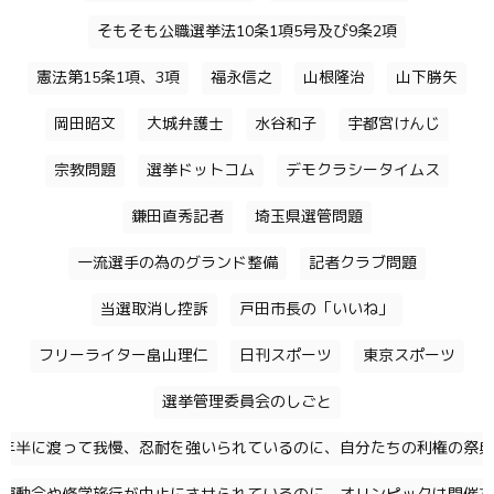
そもそも公職選挙法10条1項5号及び9条2項
憲法第15条1項、3項
福永信之
山根隆治
山下勝矢
岡田昭文
大城弁護士
水谷和子
宇都宮けんじ
宗教問題
選挙ドットコム
デモクラシータイムス
鎌田直秀記者
埼玉県選管問題
一流選手の為のグランド整備
記者クラブ問題
当選取消し控訴
戸田市長の「いいね」
フリーライター畠山理仁
日刊スポーツ
東京スポーツ
選挙管理委員会のしごと
年半に渡って我慢、忍耐を強いられているのに、自分たちの利権の祭典