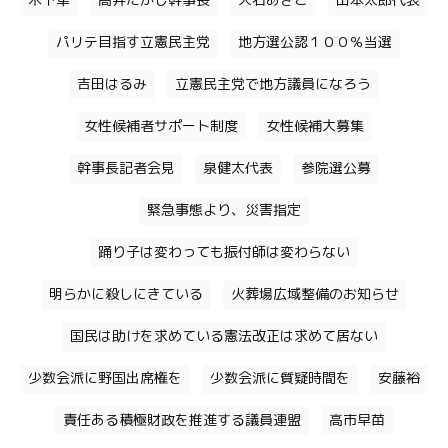
木下隼
高井たかし幹事長
大石あきこ
山本太郎代表
パリテ目指す立憲民主党
地方選公認１００％当選
吉田はるみ
立憲民主党で地方議員になろう
女性候補者サポート制度
女性候補大募集
幹事長記者会見
泉健太代表
参院選公募
緊急事態より、災害指定
踊り子は変わっても振付師は変わらない
明らかに殺しにきている
火葬場広域整備のお知らせ
国民は助けを求めている憲法改正は求めて居ない
少数会派に野国出席権を
少数会派に質疑時間を
安藤裕
責任ある積極財政を推進する議員連盟
高市早苗