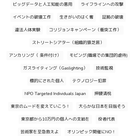
ビッグデータと人工知能の悪用
ライフラインへの攻撃
イベントの破壊工作
生きがいのはく奪
証拠の破壊
違法人体実験
コリジョンキャンペーン（衝突工作）
ストリートシアター（組織的猿芝居）
アンカリング（ 条件付け）
モビング(職場での集団的虐待)
ガスライティング（Gaslighting）
技術監視
標的にされた個人
テクノロジー犯罪
NPO Targeted Individuals Japan
押腰清悦
東京のムードを変えていこう！
大らかな日本を目指そう
東京都から10万円の個人への支給を
役者代表
芸術家を至急救えよ
オリンピック開催にNO！