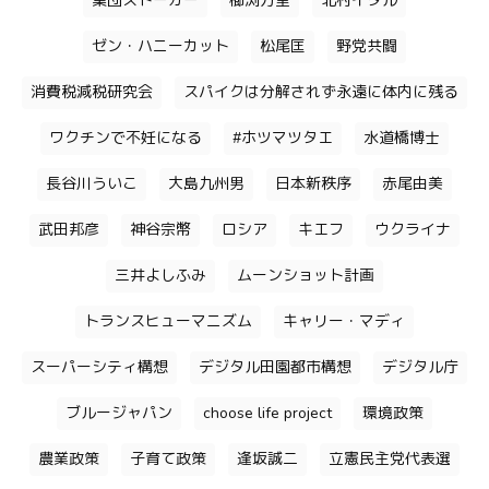
集団ストーカー
櫛渕万里
北村イタル
ゼン・ハニーカット
松尾匡
野党共闘
消費税減税研究会
スパイクは分解されず永遠に体内に残る
ワクチンで不妊になる
#ホツマツタエ
水道橋博士
長谷川ういこ
大島九州男
日本新秩序
赤尾由美
武田邦彦
神谷宗幣
ロシア
キエフ
ウクライナ
三井よしふみ
ムーンショット計画
トランスヒューマニズム
キャリー・マディ
スーパーシティ構想
デジタル田園都市構想
デジタル庁
ブルージャパン
choose life project
環境政策
農業政策
子育て政策
逢坂誠二
立憲民主党代表選