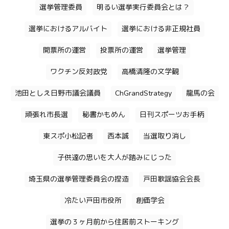
選挙管理委員
明るい選挙実行委員会とは？
選挙におけるアルバイト
選挙における非正規社員
開票所の運営
投票所の運営
選挙管理
ワクチン反対政党
高橋清隆の文学観
池田としえ日野市議会議員
ChGrandStrategy
龍馬の会
頑張れ市長選
秘書かもめん
日刊スポーツお手柄
東スポ小松記者
西本誠
当選取り消し
子供達の思いを大人が踏みにじった
埼玉県の選挙管理委員会の捏造
戸田歌謡協会会長
冷たい戸田市役所
創価学会
選挙の３ヶ月前から住居前ストーキング