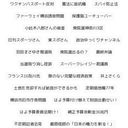
ワクチンパスポート反対
憲法に抵抗権
スパイ防止法
ファーウェイ横浜誘致問題
保護猫ユーチューバー
小此木八郎さんの後釜
衆院選神奈川3区
日刊スポーツさん
東スポさん
政治ゆっくりチャンネル
羽田まさゆき報道局
衆院選出るの？
最終弁論
当選取り消し控訴
スーパークレイジー君議員
フランス10及川氏
隙のない完璧な経済政策
井上さくら
土地を売却すれば給食ができるかも
定期借地権77年
横浜市旧市庁舎問題
はよ予算付け替えて財政出動せい！
はよ予算委員会開け！
補正予算余剰金30兆円
不定期記者会見
郷原信郎の「日本の権力を斬る！」