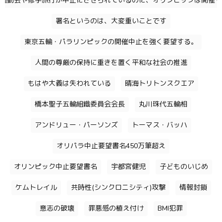
運動会や修学旅行が中止にさせられているのに、オリンピックは開催す
署名というのは、大変重いことです
東京五輪・パラリンピックの開催中止を強く要望する。
人間の尊厳の保持に重きを置く平和な社会の推進
もはや大義は失われている
晴海トリトンスクエア
橋本聖子五輪組織委員会会長
丸川珠代五輪相
アンドリュー・パーソンズ
トーマス・バッハ
オリパラ中止要望書名450万筆超え
オリンピック中止要望書名
宇都宮健児
子どものいじめ
ケムトレイル
共時性(シンクロニシティ)攻撃
情報封鎖
意志の破壊
罪悪感の植え付け
BMI犯罪