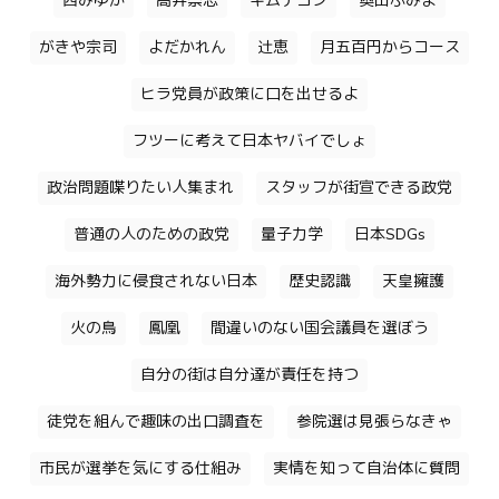
西みゆか
高井崇志
キムテヨン
奥田ふみよ
がきや宗司
よだかれん
辻恵
月五百円からコース
ヒラ党員が政策に口を出せるよ
フツーに考えて日本ヤバイでしょ
政治問題喋りたい人集まれ
スタッフが街宣できる政党
普通の人のための政党
量子力学
日本SDGs
海外勢力に侵食されない日本
歴史認識
天皇擁護
火の鳥
鳳凰
間違いのない国会議員を選ぼう
自分の街は自分達が責任を持つ
徒党を組んで趣味の出口調査を
参院選は見張らなきゃ
市民が選挙を気にする仕組み
実情を知って自治体に質問