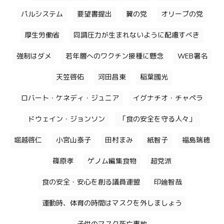
パルシステム
要望書提出
翼の党
オリーブの党
厚生労働省
同調圧力が生まれないように配慮すべき
強制はダメ
若年層へのワクチン接種に懸念
WEB署名
天笠啓佑
河田昌東
稲葉國光
ロバート・ケネディ・ジュニア
イグナチオ・チャペラ
ドウェイン・ジョンソン
「食の安全を守る人々」
堀越啓仁
小宮山泰子
田村まみ
紙智子
福島瑞穂
篠原孝
ゲノム編集食物
超党派
食の安全・安心を創る議員連盟
印鑰智哉
運動時、体育の時間はマスクを外しましょう