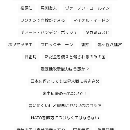
松原仁
馬淵澄夫
ヴァーノン・コールマン
ワクチンで血栓ができる
マイケル・イードン
ギアート・バンデン・ボッシュ
タカミムスヒ
ホツマツタエ
ブロックチェーン
御節
鶴ヶ丘八幡宮
旧正月
ただ金を使えと脅されるのみの国
敵基地攻撃能力は合憲か？
日本を何としても世界大戦に巻き込め
米中に嵌められないで！
言いにくいけど最悪にヤバいのはロシア
NATOを味方につけなくてはならない