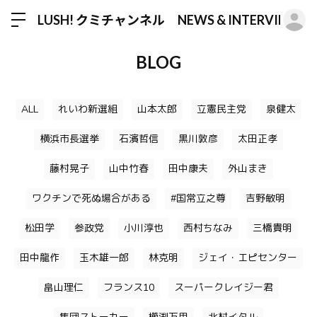
ロ
LUSH! クミチャンネル NEWS & INTERVIEW
BLOG
ALL
れいわ新選組
山本太郎
立憲民主党
泉健太
横浜市長選挙
石濱哲信
黒川敦彦
太田正孝
藤村晃子
山中竹春
田中康夫
外山まき
ワクチンで死ぬ場合がある
#国常立之尊
吉野敏明
松田学
参政党
小川淳也
西村ちなみ
三橋貴明
田中龍作
玉木雄一郎
林克明
ジェイ・エピセンター
畠山理仁
フランス10
スーパークレイジー君