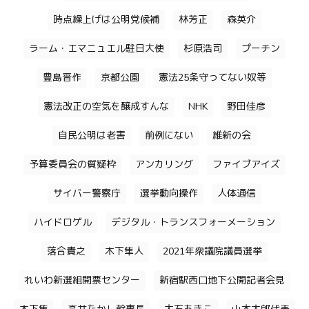
時点繰上げは公明党候補
林芳正
森英介
ラーム・エマニュエル駐日大使
杉原浩司
プーチン
豊島晋作
京都公園
憲法25条守ってない奴等
憲法改正の空気を醸成すんな
NHK
野田佳彦
自民公明は老害
前例にない
維新の会
予算委員会の質疑枠
アンカリング
ファイブアイズ
サイバー警察庁
選挙動向操作
人体通信
ハイドロゲル
デジタル・トランスフォーメーション
落合貴之
木下隼人
2021年衆議院議員選挙
れいわ新選組開票センター
新宿駅西口地下公開記者会見