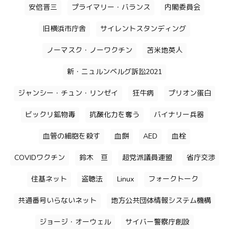
安倍晋三
プライマリー・バランス
内閣委員会
旧横浜市庁舎
サイレントスタンディング
ノーマスク・ノーワクチン
苫米地英人
新・ニュルンベルグ訴訟2021
ジャンシー・チュン・リンゼイ
狂牛病
プリオン蛋白
ビックリ鉱物毒
抗酸化力を奪う
バイナリー兵器
血管の細胞を殺す
血餅
AED
血栓
COVIDワクチン
鈴木 亘
超党派議員連盟
省庁交渉
住基ネット
盗聴法
Linux
フォークトーク
共通番号いらないネット
地方公共団体情報システム機構
ジョージ・オーウェル
サイバー警察庁創設