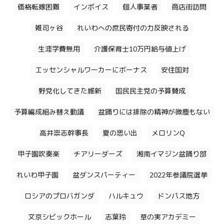
価格転嫁困難
インボイス
個人事業者
商店街訪問
雑司ヶ谷
れいわへの庶民寄付の力反映される
生涯学費無用
介護保育士10万円給与値上げ
エッセンシャルワーカーにボーナス
安住国対
野党化してきた維新
国民民主党の予算賛成
予算編成組み替え動議
盆踊りには排除の精神が微塵もない
高井崇志幹事長
夏の思い出
メロリンQ
甲子園吹奏楽
チアリーダーズ
湘南イマジン盆踊り部
れいわ甲子園
盆ダンスパーティー
2022年参議院選挙
ロシアのプロバガンダ
ハルキュウ
ドンパス地方
文京シビックホール
志葉玲
草の実アカデミー