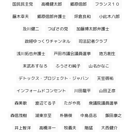
国民民主党
高橋健太郎
郷原信郎
フランス１０
藤木幸夫
郷原信郎弁護士
坪倉良和
小此木八郎
及川健二
つばさの党
加藤博太郎弁護士
政経ゆっくりチャンネル
司法記者クラブ
浅川拓也弁護士
戸田市議会議員選挙
地方創生
末武あすなろ
ふうさわ純子
山名かなこ
デトックス・プロジェクト・ジャバン
天笠啓祐
インフォームドコンセント
川田龍平
山田正彦
森美歌
渡辺てる子
たがや亮
衆議院議員選挙
森信茂樹
湖東京至
朴勝俊
中島岳志
飯田康之
井上智洋
高橋洋一
牧義夫
階猛
大西健介