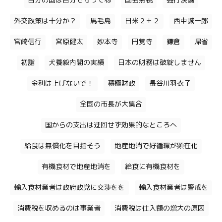
自分の国は自分で守ってね
国会無視
強行決議
外交政策は十分か？
馬毛島
日米２＋２
西中誠一郎
宮崎信行
宮原健太
妙本寺
円覚寺
鎌倉
帰省
初詣
犬養毅内閣の実績
日本の財務は破綻しません
金利は上げないで！
積極財政
長谷川羽衣子
全国の市長が大集合
国からの支出は迂回せず効果的なところへ
給食は無償化を目指そう
地産地消で好循環が顕在化
有機食材で地産地消を
給食に有機食材を
輸入食材業者は政府政党に交渉をを
輸入食材業者は警戒を
消費税を収めるのは事業者
消費税は仕入額の増大の原因