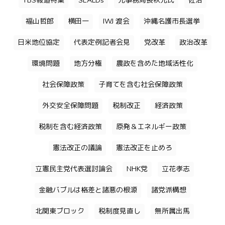
TBS報道特集
SEALDs
元事務局長秋元氏
佐治
福山哲郎
横田一
IWJ 渡会
沖縄名護市長選挙
日米地位協定
代表定例記者会見
党改革
政治改革
環境問題
地方分権
農政を含めた地域活性化
社会保障政策
子育てを含む社会保障政策
外交安全保障問題
税制改正
経済政策
税制を含む経済政策
原発＆エネルギー政策
憲法改正の議論
憲法改正を止めろ
立憲民主党代表選討論会
NHK党
立花孝志
金融バブルは格差と諸悪の根源
諸党派構想
北関東ブロック
税制度見直し
無所属出馬