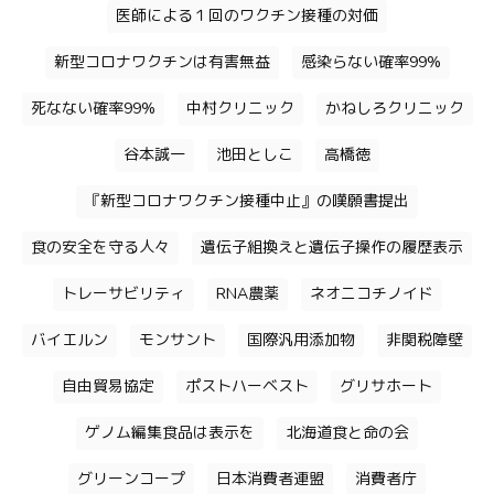
医師による１回のワクチン接種の対価
新型コロナワクチンは有害無益
感染らない確率99%
死なない確率99%
中村クリニック
かねしろクリニック
谷本誠一
池田としこ
高橋徳
『新型コロナワクチン接種中止』の嘆願書提出
食の安全を守る人々
遺伝子組換えと遺伝子操作の履歴表示
トレーサビリティ
RNA農薬
ネオニコチノイド
バイエルン
モンサント
国際汎用添加物
非関税障壁
自由貿易協定
ポストハーベスト
グリサホート
ゲノム編集食品は表示を
北海道食と命の会
グリーンコープ
日本消費者連盟
消費者庁