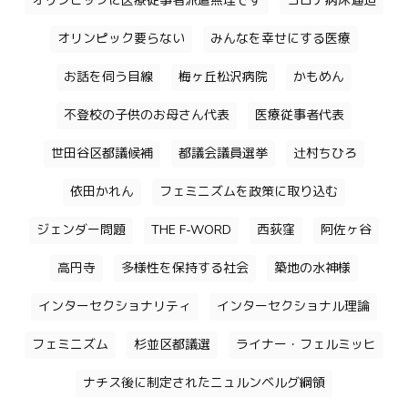
オリンピックに医療従事者派遣無理です
コロナ病床逼迫
オリンピック要らない
みんなを幸せにする医療
お話を伺う目線
梅ヶ丘松沢病院
かもめん
不登校の子供のお母さん代表
医療従事者代表
世田谷区都議候補
都議会議員選挙
辻村ちひろ
依田かれん
フェミニズムを政策に取り込む
ジェンダー問題
THE F-WORD
西荻窪
阿佐ヶ谷
高円寺
多様性を保持する社会
築地の水神様
インターセクショナリティ
インターセクショナル理論
フェミニズム
杉並区都議選
ライナー・フェルミッヒ
ナチス後に制定されたニュルンベルグ綱領