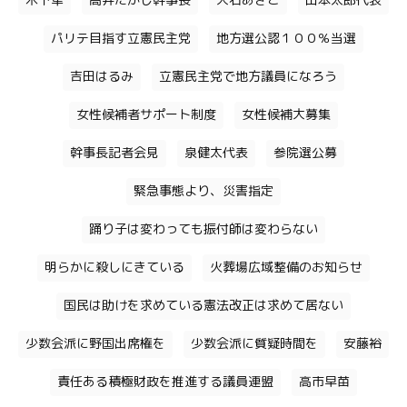
木下隼
高井たかし幹事長
大石あきこ
山本太郎代表
パリテ目指す立憲民主党
地方選公認１００％当選
吉田はるみ
立憲民主党で地方議員になろう
女性候補者サポート制度
女性候補大募集
幹事長記者会見
泉健太代表
参院選公募
緊急事態より、災害指定
踊り子は変わっても振付師は変わらない
明らかに殺しにきている
火葬場広域整備のお知らせ
国民は助けを求めている憲法改正は求めて居ない
少数会派に野国出席権を
少数会派に質疑時間を
安藤裕
責任ある積極財政を推進する議員連盟
高市早苗