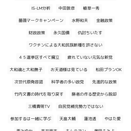
IS-LM分析
中田敦彦
植草一秀
薔薇マークキャンペーン
水野和夫
金融政策
財政政策
永久国債
仇討ちいたす
ワクチンによる大和民族断種を許さない
４５選挙区すべて擁立
疲れていない元気な新党
大和魂と大和撫子
お天道様は見ている
松田プランOK
次世代原発容認
科学者の多い政党
先進的な政策
竹内文書の時代を取り戻す
勝者の作る歴史から脱却
三橋貴明TV
自民党補完勢力ではない
参加するは一緒に学ぶ
天畠大輔
蓮池透
やはた愛