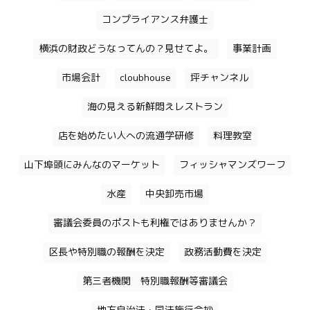
コンプライアンス弁護士
横浜の財政どうなってんの？見せてよ。
事業計画
市場会計
cloubhouse
坪チャンネル
海の見える新鮮悶えレストラン
店を始めたい人への流通学研修
料理教室
山下埠頭にみんなのマーケット
フィッシャマンズワーフ
水産
中央卸売市場
審議会委員のポストも利権ではありませんか？
区長や特別職の報酬を決定
政務活動費を決定
第三者機関 特別職報酬等審議会