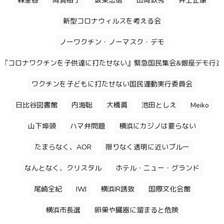
森里香
岡真樹子
坂東忠信
山岡鉄秀
井上正康
新型コロナウィルスを考える会
ノーワクチン・ノーマスク・デモ
『コロナワクチンを子供達に打たせない』緊急国民集会&銀座デモ行進
ワクチンを子どもに打たせない国民運動実行委員会
日比谷図書館
内海聡
大橋眞
池田としえ
Meiko
山下埠頭
ハマ弁問題
横浜にカジノは要らない
たまらなく、AOR
限りなく透明に近いブルー
なんとなく、クリスタル
ホテル・ニュー・グランド
尾崎全紀
IWJ
横浜IR誘致
国際文化会館
横浜市長選
卵巣や臓器に溜まると危険