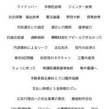
マイナンバー
多様性政策
ジェンダー政策
社会保障・福祉政策
憲法論議
野党分断
原発政策
市民連合との協定
連合との関係
選挙協力
討論会語録
過剰統制
積極財政をアピールできなかった
内部資料によるリーク
志位和夫
党内の自浄力
東京8区問題
自民党のネガキャン
立憲共産党
ちょっと待った
衆議院議員選挙総括
集中審議へ
予算委員会資料ミス13箇所指摘
支払い時期と入金時期のズレ
広告代理店への支出業務の委託
番組制作会社