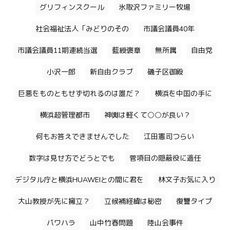
グリフィンスクール
氷取沢ファミリー牧場
社会福祉法人「みどりのその
市議会議員40年
市議会議員11期連続当選
藍綬褒章
無所属
自由党
小沢一郎
新自由クラブ
磯子区御殿
巨悪をものともせず切れるのは誰だ？
横浜を中国の手に
横浜超管理都市
神輿は軽くて○○が良い？
何もお答えできませんでした
江田憲司つらい
数字は見せ方でどうとでも
菅項目の隠蔽役に適任
デジタル庁と横浜HUAWEIとの間に君を
林文子お気に入り
大山教授が先に擁立？
立候補経緯は秘密
復讐タイプ
パワハラ
山中竹春問題
陸山会事件