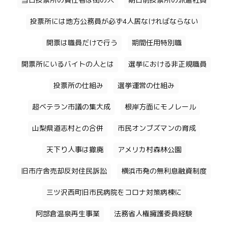
当日投票所の責任者は街の人
期日前投票所の派遣社員
投票所には地方公務員が必ず4人居なければならない
開票は職員だけで行う
期間任用特別職
開票所にいるバイトの人とは
選挙における非正規職員
投票所の仕組み
選挙運営の仕組み
超ベテラン市議の集大成
根岸方面にモノレール
山梨県道志村との合併
市民オンブズマンの育成
天下り人事は撤廃
アメリカ村森林公園
旧市庁舎売却反対住民訴訟
横浜市発の無利息融資制度
三ツ沢西町旧市民病院をコロナ対策病棟に
阿部倉温泉再生事業
法務省人権擁護委員経験