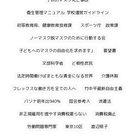
子供のマスク死亡事故
衛生管理マニュアル: 学校運営ガイドライン
初等教育局、健康教育食育課
スポーツ庁 政策課
ノーマスク脱マスクのために行動する会
子どもへのマスクの自由化を求めます」
要望書
文部科学省
ど根性庶民
法定時間働けばまともな賃金になる世界
介護休暇
フレックスな働き方を全ての人へ
竹中平蔵新自由主義
パソナ前年比940%
国会参考人
派遣法
非正規雇用を増やす消費税要らない
消費税廃止
労働問題専門家
東京10区
渡辺照子