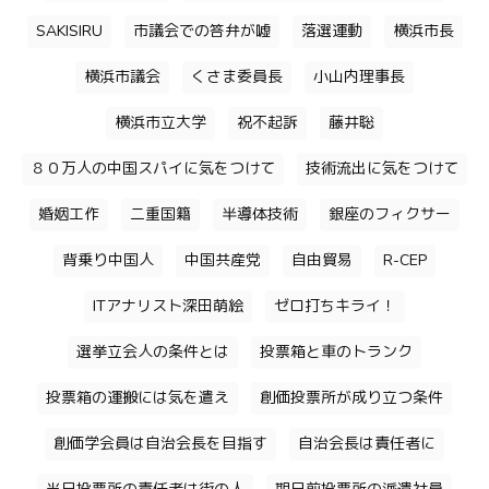
SAKISIRU
市議会での答弁が嘘
落選運動
横浜市長
横浜市議会
くさま委員長
小山内理事長
横浜市立大学
祝不起訴
藤井聡
８０万人の中国スパイに気をつけて
技術流出に気をつけて
婚姻工作
二重国籍
半導体技術
銀座のフィクサー
背乗り中国人
中国共産党
自由貿易
R-CEP
ITアナリスト深田萌絵
ゼロ打ちキライ！
選挙立会人の条件とは
投票箱と車のトランク
投票箱の運搬には気を遣え
創価投票所が成り立つ条件
創価学会員は自治会長を目指す
自治会長は責任者に