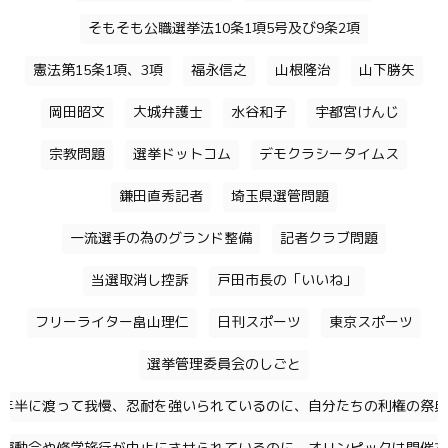
そもそも公職選挙法10条1項5号及び9条2項
憲法第15条1項、3項
福永信之
山根隆治
山下勝矢
岡田昭文
大城弁護士
水谷和子
宇都宮けんじ
宗教問題
選挙ドットコム
デモクラシータイムス
鎌田直秀記者
埼玉県選管問題
一流選手の為のグランド整備
記者クラブ問題
当選取消し控訴
戸田市長の「いいね」
フリーライター畠山理仁
日刊スポーツ
東京スポーツ
選挙管理委員会のしごと
年半に渡って我慢、忍耐を強いられているのに、自分たちの利権の祭典