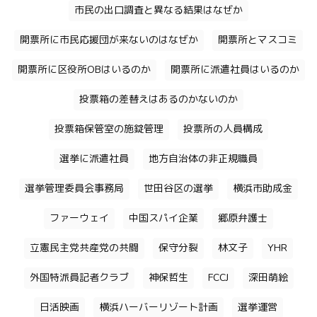
市民の出口調査と異なる結果はなぜか
開票所に市民応援団が来ないのはなぜか
開票所とマスコミ
開票所に区役所OBはいるのか
開票所に派遣社員はいるのか
投票箱の差替えはあるのかないのか
投票箱保管室の施錠管理
投票所の人員構成
選挙に派遣社員
地方自治体の非正規職員
選挙管理委員会事務局
世田谷区の選挙
横浜市助成金
ファーウェイ
中国スパイ企業
郷原弁護士
立憲民主党共産党の共闘
保守分裂
林文子
YHR
外国特派員記者クラブ
神保哲生
FCCJ
深田萌絵
日活映画
横浜ハーバーリゾート計画
選挙運営