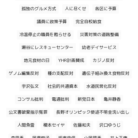
孤独のグルメ方式
人に尽くせ
各区に予算
議員に政策予算
完全自校給食
冷温停止の職員を甦らせる
災害対策の道路整備
瀬谷にレスキューセンター
幼老デイサービス
地元食材の日
YHR計画賛成
カジノ反対
ゲノム編集反対
種の支配反対
遺伝子組み換え食物反対
宇沢弘文
社会的共通資本
水道民営化反対
コンサル批判
電通批判
新党日本
亀井静香
公文書破棄指示冤罪
長野オリンピック使途不明金洗い出し
人間魚雷
榎本セイヤ
佐藤和夫
沢口ゆうじ