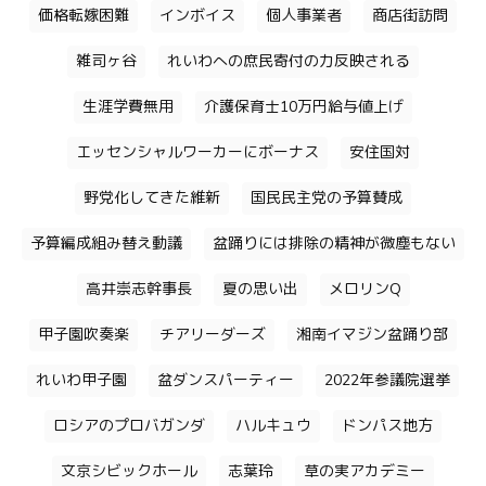
価格転嫁困難
インボイス
個人事業者
商店街訪問
雑司ヶ谷
れいわへの庶民寄付の力反映される
生涯学費無用
介護保育士10万円給与値上げ
エッセンシャルワーカーにボーナス
安住国対
野党化してきた維新
国民民主党の予算賛成
予算編成組み替え動議
盆踊りには排除の精神が微塵もない
高井崇志幹事長
夏の思い出
メロリンQ
甲子園吹奏楽
チアリーダーズ
湘南イマジン盆踊り部
れいわ甲子園
盆ダンスパーティー
2022年参議院選挙
ロシアのプロバガンダ
ハルキュウ
ドンパス地方
文京シビックホール
志葉玲
草の実アカデミー