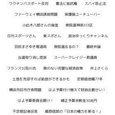
ワクチンパスポート反対
憲法に抵抗権
スパイ防止法
ファーウェイ横浜誘致問題
保護猫ユーチューバー
小此木八郎さんの後釜
衆院選神奈川3区
日刊スポーツさん
東スポさん
政治ゆっくりチャンネル
羽田まさゆき報道局
衆院選出るの？
最終弁論
当選取り消し控訴
スーパークレイジー君議員
フランス10及川氏
隙のない完璧な経済政策
井上さくら
土地を売却すれば給食ができるかも
定期借地権77年
横浜市旧市庁舎問題
はよ予算付け替えて財政出動せい！
はよ予算委員会開け！
補正予算余剰金30兆円
不定期記者会見
郷原信郎の「日本の権力を斬る！」