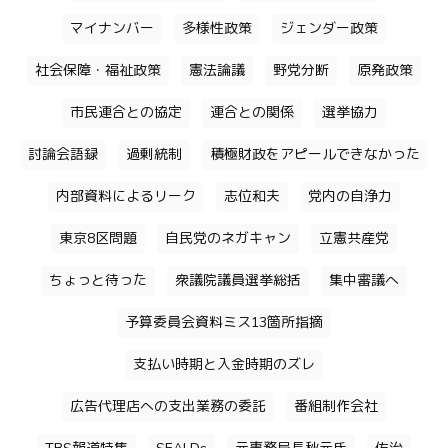
マイナンバー
多様性政策
ジェンダー政策
社会保障・福祉政策
憲法論議
野党分断
原発政策
市民連合との協定
連合との関係
選挙協力
討論会語録
過剰統制
積極財政をアピールできなかった
内部資料によるリーク
志位和夫
党内の自浄力
東京8区問題
自民党のネガキャン
立憲共産党
ちょっと待った
衆議院議員選挙総括
集中審議へ
予算委員会資料ミス13箇所指摘
支払い時期と入金時期のズレ
広告代理店への支出業務の委託
番組制作会社