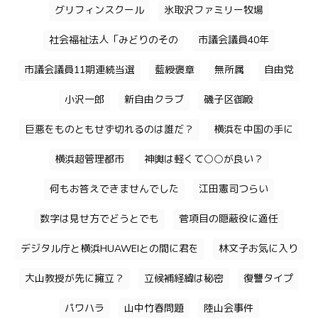
グリフィンスクール
氷取沢ファミリー牧場
社会福祉法人「みどりのその
市議会議員40年
市議会議員11期連続当選
藍綬褒章
無所属
自由党
小沢一郎
新自由クラブ
磯子区御殿
巨悪をものともせず切れるのは誰だ？
横浜を中国の手に
横浜超管理都市
神輿は軽くて○○が良い？
何もお答えできませんでした
江田憲司つらい
数字は見せ方でどうとでも
菅項目の隠蔽役に適任
デジタル庁と横浜HUAWEIとの間に君を
林文子お気に入り
大山教授が先に擁立？
立候補経緯は秘密
復讐タイプ
パワハラ
山中竹春問題
陸山会事件