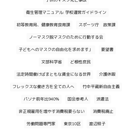
子供のマスク死亡事故
衛生管理マニュアル: 学校運営ガイドライン
初等教育局、健康教育食育課
スポーツ庁 政策課
ノーマスク脱マスクのために行動する会
子どもへのマスクの自由化を求めます」
要望書
文部科学省
ど根性庶民
法定時間働けばまともな賃金になる世界
介護休暇
フレックスな働き方を全ての人へ
竹中平蔵新自由主義
パソナ前年比940%
国会参考人
派遣法
非正規雇用を増やす消費税要らない
消費税廃止
労働問題専門家
東京10区
渡辺照子