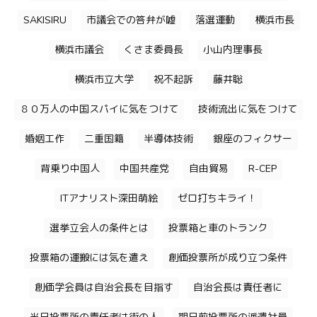
SAKISIRU
市議会での答弁が嘘
落選運動
横浜市長
横浜市議会
くさま委員長
小山内理事長
横浜市立大学
祝不起訴
藤井聡
８０万人の中国スパイに気をつけて
技術流出に気をつけて
婚姻工作
二重国籍
半導体技術
銀座のフィクサー
背乗り中国人
中国共産党
自由貿易
R-CEP
ITアナリスト深田萌絵
ゼロ打ちキライ！
選挙立会人の条件とは
投票箱と車のトランク
投票箱の運搬には気を遣え
創価投票所が成り立つ条件
創価学会員は自治会長を目指す
自治会長は責任者に