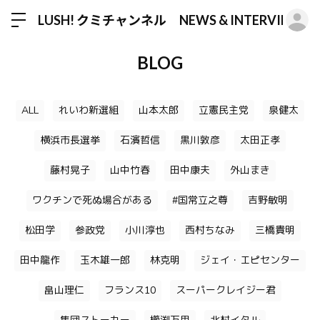
ロ
LUSH! クミチャンネル NEWS & INTERVIEW
BLOG
ALL
れいわ新選組
山本太郎
立憲民主党
泉健太
横浜市長選挙
石濱哲信
黒川敦彦
太田正孝
藤村晃子
山中竹春
田中康夫
外山まき
ワクチンで死ぬ場合がある
#国常立之尊
吉野敏明
松田学
参政党
小川淳也
西村ちなみ
三橋貴明
田中龍作
玉木雄一郎
林克明
ジェイ・エピセンター
畠山理仁
フランス10
スーパークレイジー君