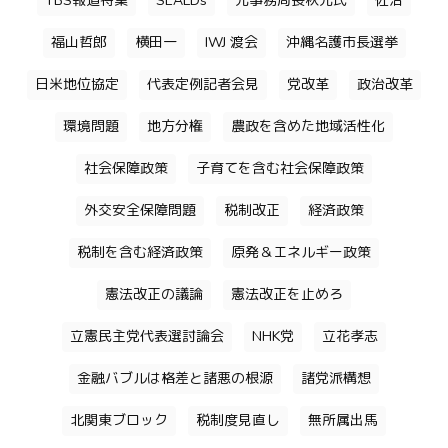
TBS報道特集
SEALDs
元事務局長秋元氏
佐治
福山哲郎
横田一
IWJ 渡会
沖縄名護市長選挙
日米地位協定
代表定例記者会見
党改革
政治改革
環境問題
地方分権
農政を含めた地域活性化
社会保障政策
子育てを含む社会保障政策
外交安全保障問題
税制改正
経済政策
税制を含む経済政策
原発＆エネルギー政策
憲法改正の議論
憲法改正を止めろ
立憲民主党代表選討論会
NHK党
立花孝志
金融バブルは格差と諸悪の根源
諸党派構想
北関東ブロック
税制度見直し
無所属出馬