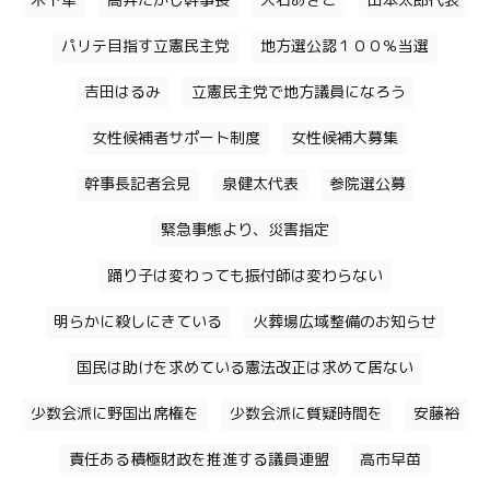
木下隼
高井たかし幹事長
大石あきこ
山本太郎代表
パリテ目指す立憲民主党
地方選公認１００％当選
吉田はるみ
立憲民主党で地方議員になろう
女性候補者サポート制度
女性候補大募集
幹事長記者会見
泉健太代表
参院選公募
緊急事態より、災害指定
踊り子は変わっても振付師は変わらない
明らかに殺しにきている
火葬場広域整備のお知らせ
国民は助けを求めている憲法改正は求めて居ない
少数会派に野国出席権を
少数会派に質疑時間を
安藤裕
責任ある積極財政を推進する議員連盟
高市早苗