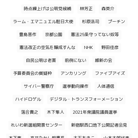
時点繰上げは公明党候補
林芳正
森英介
ラーム・エマニュエル駐日大使
杉原浩司
プーチン
豊島晋作
京都公園
憲法25条守ってない奴等
憲法改正の空気を醸成すんな
NHK
野田佳彦
自民公明は老害
前例にない
維新の会
予算委員会の質疑枠
アンカリング
ファイブアイズ
サイバー警察庁
選挙動向操作
人体通信
ハイドロゲル
デジタル・トランスフォーメーション
落合貴之
木下隼人
2021年衆議院議員選挙
れいわ新選組開票センター
新宿駅西口地下公開記者会見