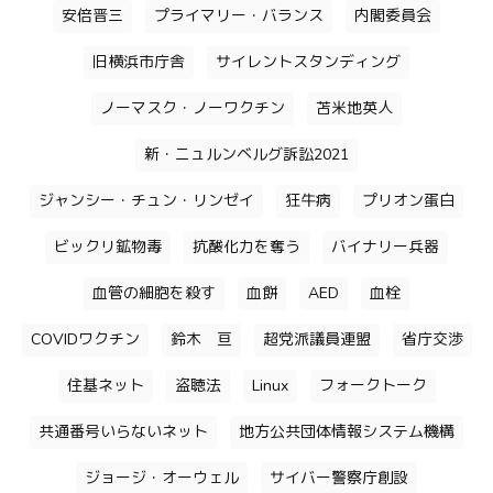
安倍晋三
プライマリー・バランス
内閣委員会
旧横浜市庁舎
サイレントスタンディング
ノーマスク・ノーワクチン
苫米地英人
新・ニュルンベルグ訴訟2021
ジャンシー・チュン・リンゼイ
狂牛病
プリオン蛋白
ビックリ鉱物毒
抗酸化力を奪う
バイナリー兵器
血管の細胞を殺す
血餅
AED
血栓
COVIDワクチン
鈴木 亘
超党派議員連盟
省庁交渉
住基ネット
盗聴法
Linux
フォークトーク
共通番号いらないネット
地方公共団体情報システム機構
ジョージ・オーウェル
サイバー警察庁創設