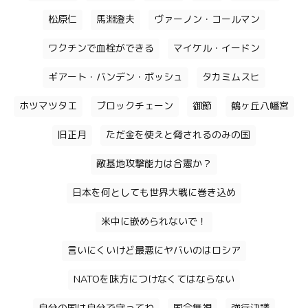
松原仁
馬淵澄夫
ヴァーノン・コールマン
ワクチンで血栓ができる
マイケル・イードン
ギアート・バンデン・ボッシュ
タカミムスヒ
ホツマツタエ
ブロックチェーン
御節
鶴ヶ丘八幡宮
旧正月
ただ金を使えと脅されるのみの国
敵基地攻撃能力は合憲か？
日本を何としても世界大戦に巻き込め
米中に嵌められないで！
言いにくいけど最悪にヤバいのはロシア
NATOを味方につけなくてはならない