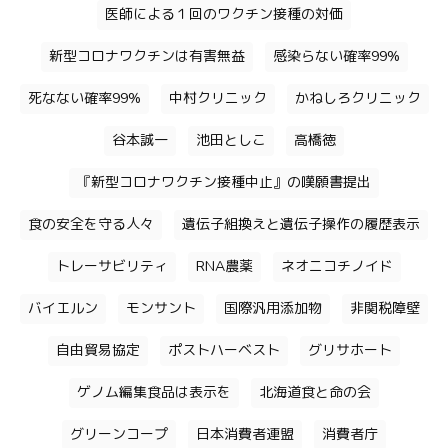
医師による１回のワクチン接種の対価
新型コロナワクチンは有害無益
感染らない確率99%
死なない確率99%
中村クリニック
かねしろクリニック
谷本誠一
池田としこ
高橋徳
『新型コロナワクチン接種中止』の嘆願書提出
食の安全を守る人々
遺伝子組換えと遺伝子操作の履歴表示
トレーサビリティ
RNA農薬
ネオニコチノイド
バイエルン
モンサント
国際汎用添加物
非関税障壁
自由貿易協定
ポストハーベスト
グリサホート
ゲノム編集食品は表示を
北海道食と命の会
グリーンコープ
日本消費者連盟
消費者庁