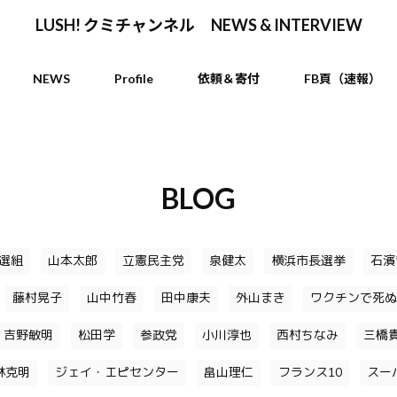
LUSH! クミチャンネル NEWS & INTERVIEW
NEWS
Profile
依頼＆寄付
FB頁（速報）
BLOG
選組
山本太郎
立憲民主党
泉健太
横浜市長選挙
石濱
藤村晃子
山中竹春
田中康夫
外山まき
ワクチンで死ぬ
吉野敏明
松田学
参政党
小川淳也
西村ちなみ
三橋
林克明
ジェイ・エピセンター
畠山理仁
フランス10
スー