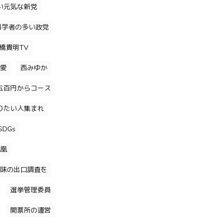
い元気な新党
科学者の多い政党
橋貴明TV
愛
西みゆか
五百円からコース
りたい人集まれ
DGs
凰
味の出口調査を
選挙管理委員
開票所の運営