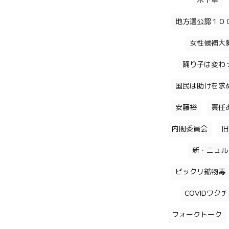
木下隼
地方選公認１０
女性候補大
踊り子は変わ
国民は助けを求
安藤裕
責任
内閣委員会
旧
新・ニュル
ビックリ鉱物毒
COVIDワク
フォークトーク