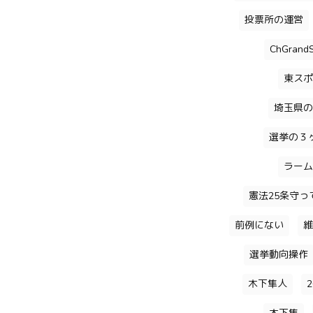
投票所の運営
ChGrandS
東スポ
埼玉県の
選挙の３
ラーム
憲法25条守っ
前例にない
維
選挙動向操作
木下隼人