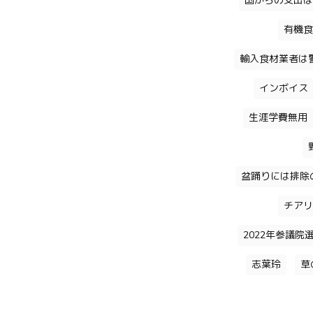
国からの支出は
有機食
輸入食材業者は
インボイス
生涯学費無用
盆踊りには排除
チアリ
2022年参議院
志葉玲
草