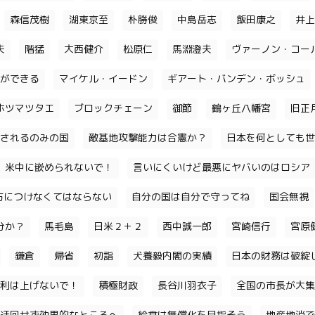
森信茂樹
湖東京至
朴勝俊
中島岳志
飯田康之
井上
夫
階猛
大西健介
松原仁
馬淵澄夫
ヴァーノン・コー
ができる
マイケル・イードン
ギアート・バンデン・ボッシュ
ホツマツタエ
ブロックチェーン
御節
鶴ヶ丘八幡宮
旧正
されるのみの国
敵基地攻撃能力は合憲か？
日本を何としても世
米中に嵌められないで！
言いにくいけど最悪にヤバいのはロシア
味方につけなくてはならない
自分の国は自分で守ってね
国会無視
分か？
馬毛島
日米２＋２
西中誠一郎
宮崎信行
宮原
鎌倉
帰省
初詣
犬養毅内閣の実績
日本の財務は破綻
利は上げないで！
積極財政
長谷川羽衣子
全国の市長が大集