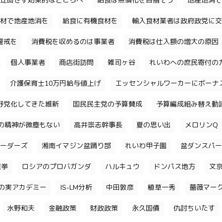
迂回せず効果的なところへ
給食は無償化を目指そう
地産地消で
材で地産地消を
給食に有機食材を
輸入食材業者は政府政党に交
警戒を
消費税を収めるのは事業者
消費税は仕入額の増大の原因
個人事業者
商店街訪問
雑司ヶ谷
れいわへの庶民寄付の
介護保育士10万円給与値上げ
エッセンシャルワーカーにボーナ
野党化してきた維新
国民民主党の予算賛成
予算編成組み替え動
の精神が微塵もない
高井崇志幹事長
夏の思い出
メロリンQ
ーダーズ
湘南イマジン盆踊り部
れいわ甲子園
盆ダンスパー
選挙
ロシアのプロバガンダ
ハルキュウ
ドンパス地方
文
の実アカデミー
IS-LM分析
中田敦彦
植草一秀
薔薇マー
水野和夫
金融政策
財政政策
永久国債
仇討ちいたす