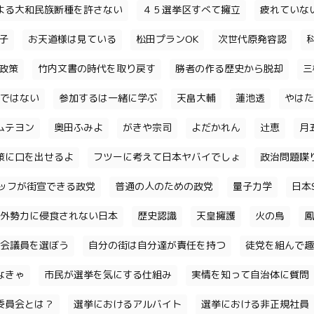
よる大和民族断種を許さない
４５選挙区すべて擁立
疲れていな
子
お天道様は見ている
松田プランOK
次世代原発容認
政策
竹内文書の時代を取り戻す
勝者の作る歴史から脱却
三
ではない
参加するは一緒に学ぶ
天畠大輔
蓮池透
やはた
ムテヨン
奥田ふみよ
がきや宗司
よだかれん
辻恵
月
策に口を出せるよ
フツーに考えて日本ヤバイでしょ
政治問題喋
ッフが街宣できる政党
普通の人のための政党
量子力学
日本S
外勢力に侵食されない日本
歴史認識
天皇擁護
火の鳥
鳳
会議員を選ぼう
自分の街は自分達が責任を持つ
徒党を組んで趣
なきゃ
市民が選挙を気にする仕組み
実情を知って自治体に質問
委員会とは？
選挙におけるアルバイト
選挙における非正規社員