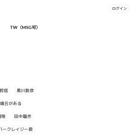
ログイン
TW（MSG可）
哲信
黒川敦彦
場合がある
貴明
田中龍作
パークレイジー君