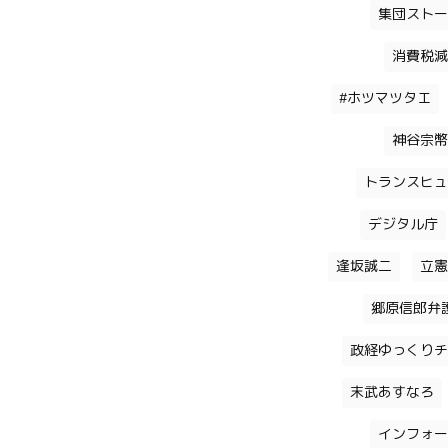
集団ストー
消費税減
#ホツマツタエ
神谷宗幣
トランスヒュ
デジタル庁
逢坂誠二
立憲
郷原信郎弁
政経ゆっくりチ
末武あすなろ
インフォー