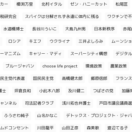
カー
櫛渕万里
北村イタル
ゼン・ハニーカット
松尾匡
税研究会
スパイクは分解されず永遠に体内に残る
ワクチンで不
水道橋博士
長谷川ういこ
大島九州男
日本新秩序
赤尾
ロシア
キエフ
ウクライナ
三井よしふみ
ムーンショ
ーマニズム
キャリー・マディ
スーパーシティ構想
デジタル
ブルージャパン
choose life project
環境政策
農業政策
民主党代表選
国民民主党
高橋健太郎
郷原信郎
フランス
護士
坪倉良和
小此木八郎
及川健二
つばさの党
加藤
ャンネル
司法記者クラブ
浅川拓也弁護士
戸田市議会議員選
ふうさわ純子
山名かなこ
デトックス・プロジェクト・ジャバ
ムドコンセント
川田龍平
山田正彦
森美歌
渡辺てる子