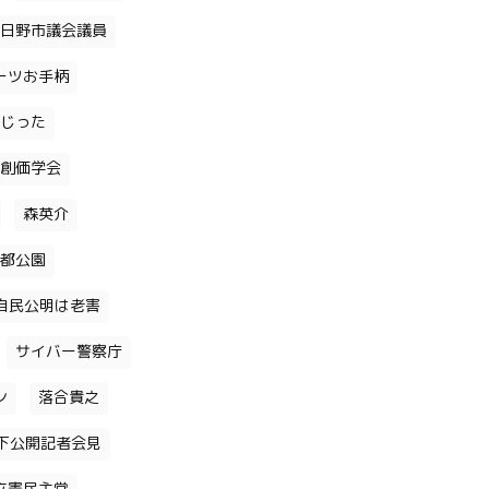
日野市議会議員
ーツお手柄
じった
創価学会
森英介
都公園
自民公明は老害
サイバー警察庁
ン
落合貴之
下公開記者会見