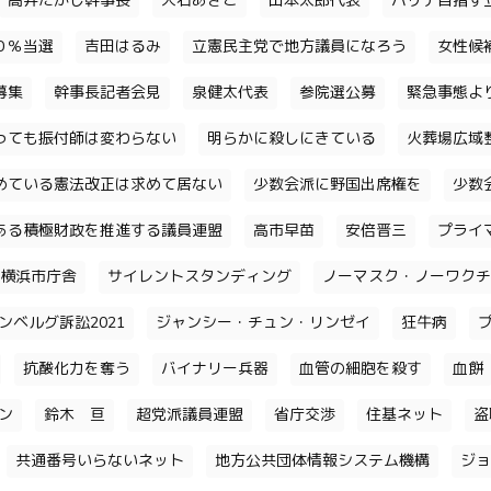
高井たかし幹事長
大石あきこ
山本太郎代表
パリテ目指す
０％当選
吉田はるみ
立憲民主党で地方議員になろう
女性候
募集
幹事長記者会見
泉健太代表
参院選公募
緊急事態よ
っても振付師は変わらない
明らかに殺しにきている
火葬場広域
めている憲法改正は求めて居ない
少数会派に野国出席権を
少数
ある積極財政を推進する議員連盟
高市早苗
安倍晋三
プライ
横浜市庁舎
サイレントスタンディング
ノーマスク・ノーワクチ
ンベルグ訴訟2021
ジャンシー・チュン・リンゼイ
狂牛病
抗酸化力を奪う
バイナリー兵器
血管の細胞を殺す
血餅
チン
鈴木 亘
超党派議員連盟
省庁交渉
住基ネット
盗
共通番号いらないネット
地方公共団体情報システム機構
ジョ