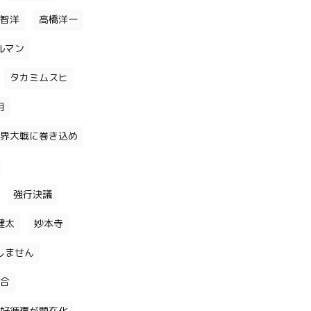
智洋
高橋洋一
ルマン
タカミムスヒ
月
界大戦に巻き込め
強行決議
健太
妙本寺
しません
合