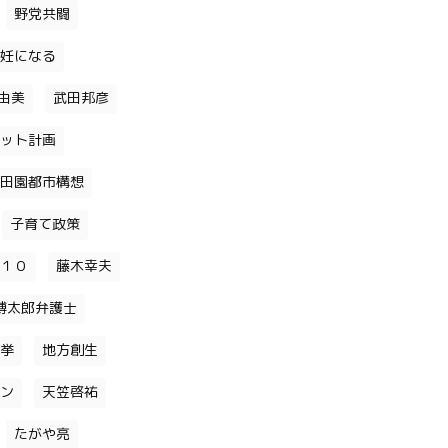
野党共闘
妊になる
由美
武田邦彦
ット計画
田園都市構想
子育て政策
１０
藤木幸夫
博太郎弁護士
挙
地方創生
ン
天笠啓祐
たがや亮