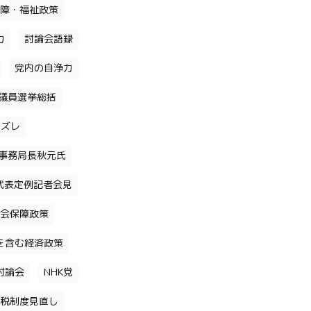
障・福祉政策
力
討論会語録
党内の自浄力
議員選挙総括
のズレ
事務局長秋元氏
代表定例記者会見
会保障政策
を含む経済政策
討論会
NHK党
税制度見直し