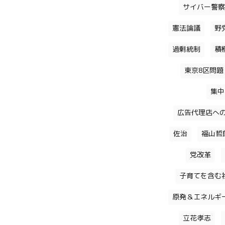
サイバー警察
憲法論議
野
過剰統制
積
東京8区問題
集中
広告代理店へ
佐治
福山哲
党改革
子育てを含む
原発＆エネルギ
立花孝志