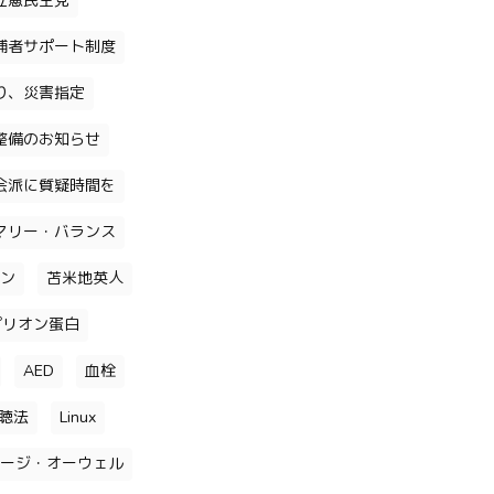
立憲民主党
補者サポート制度
り、災害指定
整備のお知らせ
会派に質疑時間を
マリー・バランス
ン
苫米地英人
プリオン蛋白
AED
血栓
聴法
Linux
ージ・オーウェル