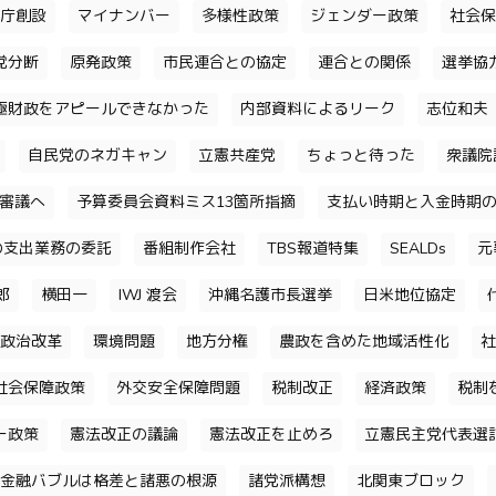
庁創設
マイナンバー
多様性政策
ジェンダー政策
社会保
党分断
原発政策
市民連合との協定
連合との関係
選挙協
極財政をアピールできなかった
内部資料によるリーク
志位和夫
自民党のネガキャン
立憲共産党
ちょっと待った
衆議院
審議へ
予算委員会資料ミス13箇所指摘
支払い時期と入金時期
の支出業務の委託
番組制作会社
TBS報道特集
SEALDs
元
郎
横田一
IWJ 渡会
沖縄名護市長選挙
日米地位協定
政治改革
環境問題
地方分権
農政を含めた地域活性化
社
社会保障政策
外交安全保障問題
税制改正
経済政策
税制
ー政策
憲法改正の議論
憲法改正を止めろ
立憲民主党代表選
金融バブルは格差と諸悪の根源
諸党派構想
北関東ブロック