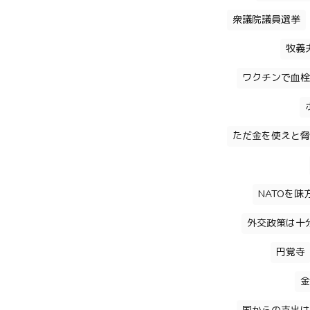
衆議院議員選挙
牧義
ワクチンで血栓
ただ金を使えと脅
NATOを
外交政策は十
円覚寺
金