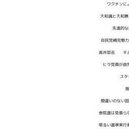
ワクチンに
大和魂と大和撫
先進的な
自民党補完勢力
高井崇志
キ
ヒラ党員が政
スタ
海
間違いのない国
参院選は見張ら
明るい選挙実行