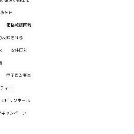
好循環が顕在化
渉をを
価格転嫁困難
力反映される
ス
安住国対
議
甲子園吹奏楽
ティー
京シビックホール
クキャンペーン