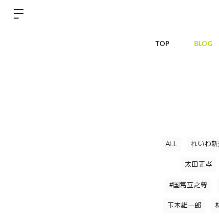
TOP
BLOG
ALL
れいわ新
太田正孝
#国常立之尊
玉木雄一郎