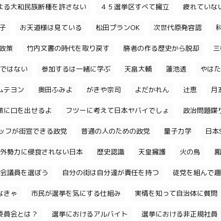
よる大和民族断種を許さない
４５選挙区すべて擁立
疲れていな
子
お天道様は見ている
松田プランOK
次世代原発容認
政策
竹内文書の時代を取り戻す
勝者の作る歴史から脱却
三
ではない
参加するは一緒に学ぶ
天畠大輔
蓮池透
やはた
ムテヨン
奥田ふみよ
がきや宗司
よだかれん
辻恵
月
策に口を出せるよ
フツーに考えて日本ヤバイでしょ
政治問題喋
ッフが街宣できる政党
普通の人のための政党
量子力学
日本S
外勢力に侵食されない日本
歴史認識
天皇擁護
火の鳥
鳳
会議員を選ぼう
自分の街は自分達が責任を持つ
徒党を組んで趣
なきゃ
市民が選挙を気にする仕組み
実情を知って自治体に質問
委員会とは？
選挙におけるアルバイト
選挙における非正規社員