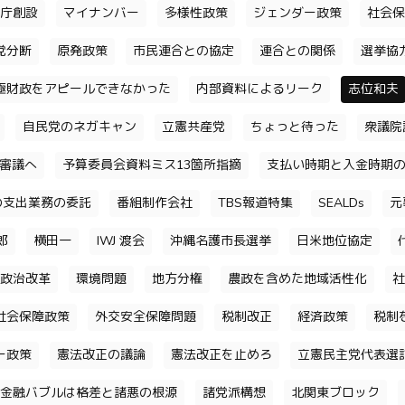
庁創設
マイナンバー
多様性政策
ジェンダー政策
社会保
党分断
原発政策
市民連合との協定
連合との関係
選挙協
極財政をアピールできなかった
内部資料によるリーク
志位和夫
自民党のネガキャン
立憲共産党
ちょっと待った
衆議院
審議へ
予算委員会資料ミス13箇所指摘
支払い時期と入金時期
の支出業務の委託
番組制作会社
TBS報道特集
SEALDs
元
郎
横田一
IWJ 渡会
沖縄名護市長選挙
日米地位協定
政治改革
環境問題
地方分権
農政を含めた地域活性化
社
社会保障政策
外交安全保障問題
税制改正
経済政策
税制
ー政策
憲法改正の議論
憲法改正を止めろ
立憲民主党代表選
金融バブルは格差と諸悪の根源
諸党派構想
北関東ブロック