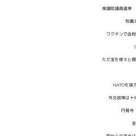
衆議院議員選挙
牧義
ワクチンで血栓
ただ金を使えと脅
NATOを
外交政策は十
円覚寺
金