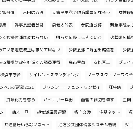
高井たかし幹事長
大石あきこ
山本太郎代表
パリテ目指す
０％当選
吉田はるみ
立憲民主党で地方議員になろう
女性候
募集
幹事長記者会見
泉健太代表
参院選公募
緊急事態よ
っても振付師は変わらない
明らかに殺しにきている
火葬場広域
めている憲法改正は求めて居ない
少数会派に野国出席権を
少数
ある積極財政を推進する議員連盟
高市早苗
安倍晋三
プライ
横浜市庁舎
サイレントスタンディング
ノーマスク・ノーワクチ
ンベルグ訴訟2021
ジャンシー・チュン・リンゼイ
狂牛病
抗酸化力を奪う
バイナリー兵器
血管の細胞を殺す
血餅
チン
鈴木 亘
超党派議員連盟
省庁交渉
住基ネット
盗
共通番号いらないネット
地方公共団体情報システム機構
ジョ