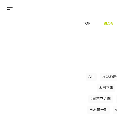
TOP
BLOG
ALL
れいわ新
太田正孝
#国常立之尊
玉木雄一郎