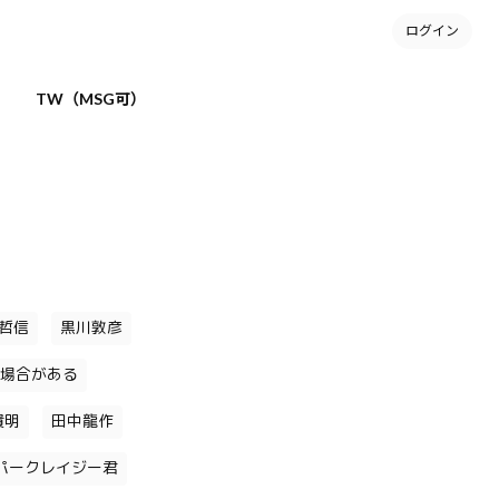
ログイン
TW（MSG可）
哲信
黒川敦彦
場合がある
貴明
田中龍作
パークレイジー君