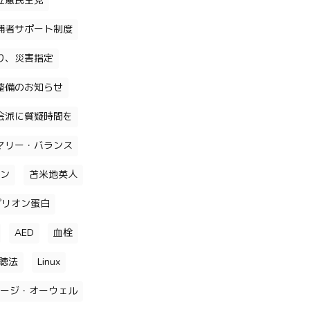
立憲民主党
補者サポート制度
り、災害指定
整備のお知らせ
会派に質疑時間を
マリー・バランス
ン
苫米地英人
プリオン蛋白
AED
血栓
聴法
Linux
ージ・オーウェル