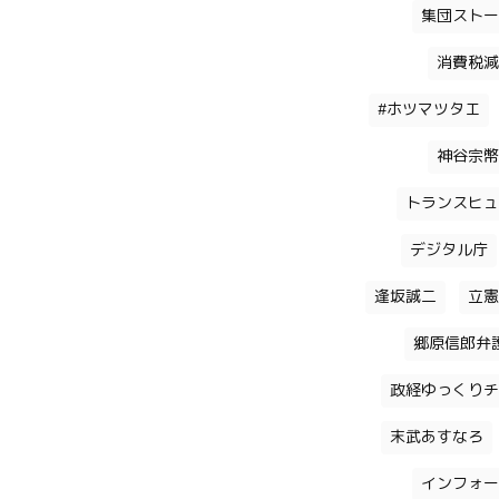
集団ストー
消費税減
#ホツマツタエ
神谷宗幣
トランスヒュ
デジタル庁
逢坂誠二
立憲
郷原信郎弁
政経ゆっくりチ
末武あすなろ
インフォー