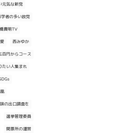
い元気な新党
科学者の多い政党
橋貴明TV
愛
西みゆか
五百円からコース
りたい人集まれ
DGs
凰
味の出口調査を
選挙管理委員
開票所の運営