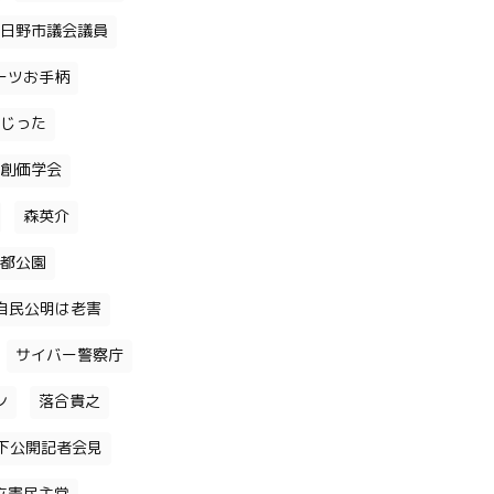
日野市議会議員
ーツお手柄
じった
創価学会
森英介
都公園
自民公明は老害
サイバー警察庁
ン
落合貴之
下公開記者会見