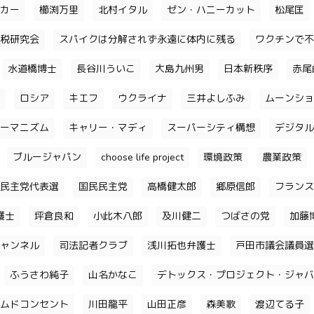
カー
櫛渕万里
北村イタル
ゼン・ハニーカット
松尾匡
税研究会
スパイクは分解されず永遠に体内に残る
ワクチンで不
水道橋博士
長谷川ういこ
大島九州男
日本新秩序
赤尾
ロシア
キエフ
ウクライナ
三井よしふみ
ムーンショ
ーマニズム
キャリー・マディ
スーパーシティ構想
デジタル
ブルージャパン
choose life project
環境政策
農業政策
民主党代表選
国民民主党
高橋健太郎
郷原信郎
フランス
護士
坪倉良和
小此木八郎
及川健二
つばさの党
加藤
ャンネル
司法記者クラブ
浅川拓也弁護士
戸田市議会議員選
ふうさわ純子
山名かなこ
デトックス・プロジェクト・ジャバ
ムドコンセント
川田龍平
山田正彦
森美歌
渡辺てる子