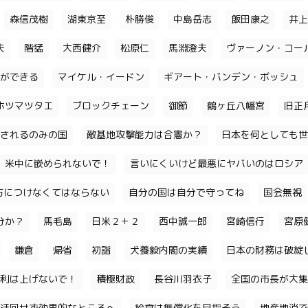
森信茂樹
湖東京至
朴勝俊
中島岳志
飯田康之
井上
夫
階猛
大西健介
松原仁
馬淵澄夫
ヴァーノン・コー
ができる
マイケル・イードン
ギアート・バンデン・ボッシュ
ホツマツタエ
ブロックチェーン
御節
鶴ヶ丘八幡宮
旧正
されるのみの国
敵基地攻撃能力は合憲か？
日本を何としても世
米中に嵌められないで！
言いにくいけど最悪にヤバいのはロシア
味方につけなくてはならない
自分の国は自分で守ってね
国会無視
分か？
馬毛島
日米２＋２
西中誠一郎
宮崎信行
宮原
鎌倉
帰省
初詣
犬養毅内閣の実績
日本の財務は破綻
利は上げないで！
積極財政
長谷川羽衣子
全国の市長が大集