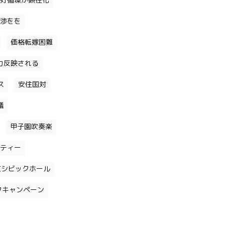
好循環が顕在化
渉をを
価格転嫁困難
力反映される
ス
安住国対
議
甲子園吹奏楽
ティー
京シビックホール
クキャンペーン