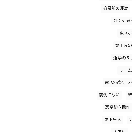
投票所の運営
ChGrandS
東スポ
埼玉県の
選挙の３
ラーム
憲法25条守っ
前例にない
維
選挙動向操作
木下隼人