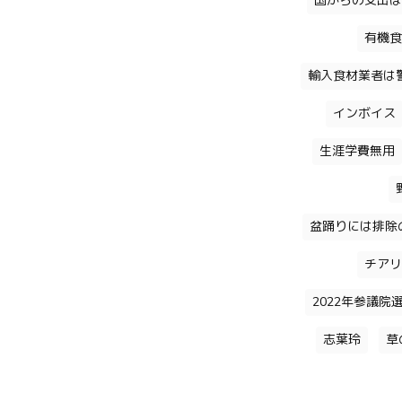
国からの支出は
有機食
輸入食材業者は
インボイス
生涯学費無用
盆踊りには排除
チアリ
2022年参議院
志葉玲
草