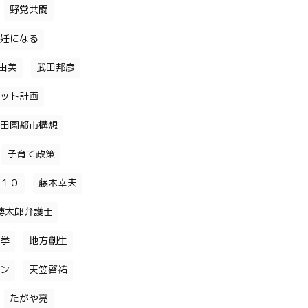
野党共闘
妊になる
由美
武田邦彦
ット計画
田園都市構想
子育て政策
１０
藤木幸夫
博太郎弁護士
挙
地方創生
ン
天笠啓祐
たがや亮