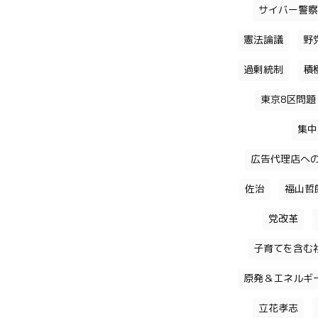
サイバー警察
憲法論議
野
過剰統制
積
東京8区問題
集中
広告代理店へ
佐治
福山哲
党改革
子育てを含む
原発＆エネルギ
立花孝志