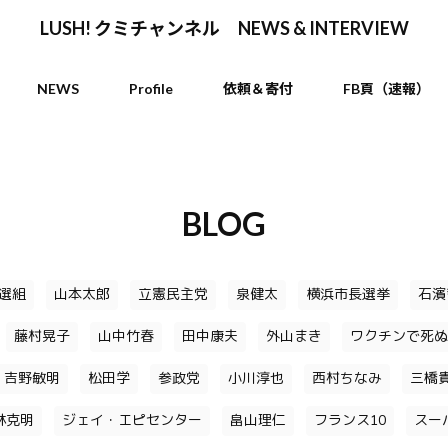
LUSH! クミチャンネル NEWS & INTERVIEW
NEWS
Profile
依頼＆寄付
FB頁（速報）
BLOG
選組
山本太郎
立憲民主党
泉健太
横浜市長選挙
石濱
藤村晃子
山中竹春
田中康夫
外山まき
ワクチンで死ぬ
吉野敏明
松田学
参政党
小川淳也
西村ちなみ
三橋
林克明
ジェイ・エピセンター
畠山理仁
フランス10
スー