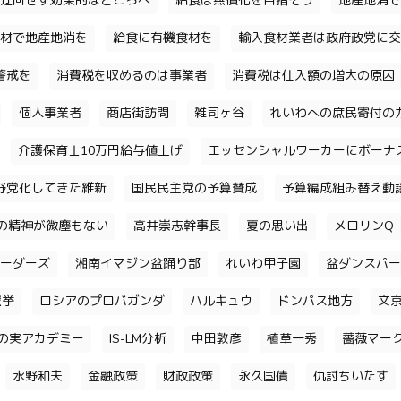
迂回せず効果的なところへ
給食は無償化を目指そう
地産地消で
材で地産地消を
給食に有機食材を
輸入食材業者は政府政党に交
警戒を
消費税を収めるのは事業者
消費税は仕入額の増大の原因
個人事業者
商店街訪問
雑司ヶ谷
れいわへの庶民寄付の
介護保育士10万円給与値上げ
エッセンシャルワーカーにボーナ
野党化してきた維新
国民民主党の予算賛成
予算編成組み替え動
の精神が微塵もない
高井崇志幹事長
夏の思い出
メロリンQ
ーダーズ
湘南イマジン盆踊り部
れいわ甲子園
盆ダンスパー
選挙
ロシアのプロバガンダ
ハルキュウ
ドンパス地方
文
の実アカデミー
IS-LM分析
中田敦彦
植草一秀
薔薇マー
水野和夫
金融政策
財政政策
永久国債
仇討ちいたす