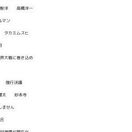
智洋
高橋洋一
ルマン
タカミムスヒ
月
界大戦に巻き込め
強行決議
健太
妙本寺
しません
合