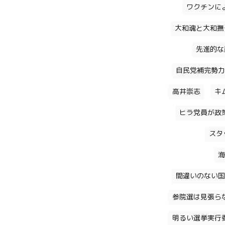
ワクチンに
大和魂と大和撫
先進的な
自民党補完勢力
高井崇志
キ
ヒラ党員が政
スタ
海
間違いのない国
参院選は見張ら
明るい選挙実行