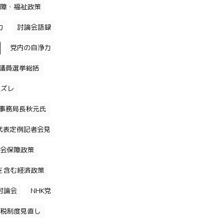
障・福祉政策
力
討論会語録
党内の自浄力
議員選挙総括
のズレ
事務局長秋元氏
代表定例記者会見
会保障政策
を含む経済政策
討論会
NHK党
税制度見直し