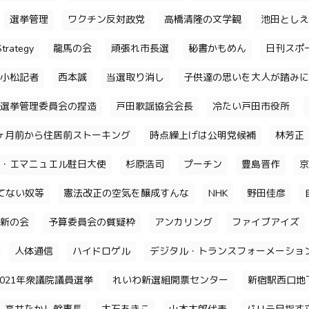
選挙管理
ワクチン反対政党
高橋清隆の文学観
池田としえ
trategy
龍馬の会
頑張れ市長選
秘書かもめん
日刊スポ
小松記者
西本誠
当選取り消し
子供達の思いを大人が踏みに
選挙管理委員会の捏造
戸田歌謡協会会長
冷たい戸田市役所
ヶ月前から住居前ストーキング
時点繰上げは公明党候補
林芳正
・エマニュエル駐日大使
杉原浩司
プーチン
豊島晋作
京
てない奴等
憲法改正の空気を醸成すんな
NHK
野田佳彦
新の会
予算委員会の質疑枠
アンカリング
ファイブアイズ
人体通信
ハイドロゲル
デジタル・トランスフォーメーショ
2021年衆議院議員選挙
れいわ新選組開票センター
新宿駅西口地