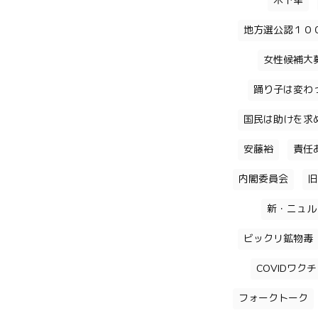
木下隼
地方選公認１０
女性候補大
踊り子は変わ
国民は助けを求
安藤裕
責任
内閣委員会
旧
新・ニュル
ビックリ鉱物毒
COVIDワク
フォークトーク