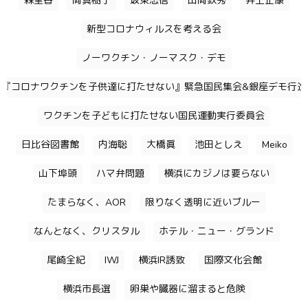
森里香
岡真樹子
坂東忠信
山岡鉄秀
井上正康
新型コロナウィルスを考える会
ノーワクチン・ノーマスク・デモ
『コロナワクチンを子供達に打たせない』緊急国民集会&銀座デモ行進
ワクチンを子どもに打たせない国民運動実行委員会
日比谷図書館
内海聡
大橋眞
池田としえ
Meiko
山下埠頭
ハマ弁問題
横浜にカジノは要らない
たまらなく、AOR
限りなく透明に近いブルー
なんとなく、クリスタル
ホテル・ニュー・グランド
尾崎全紀
IWJ
横浜IR誘致
国際文化会館
横浜市長選
卵巣や臓器に溜まると危険