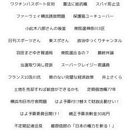
ワクチンパスポート反対
憲法に抵抗権
スパイ防止法
ファーウェイ横浜誘致問題
保護猫ユーチューバー
小此木八郎さんの後釜
衆院選神奈川3区
日刊スポーツさん
東スポさん
政治ゆっくりチャンネル
羽田まさゆき報道局
衆院選出るの？
最終弁論
当選取り消し控訴
スーパークレイジー君議員
フランス10及川氏
隙のない完璧な経済政策
井上さくら
土地を売却すれば給食ができるかも
定期借地権77年
横浜市旧市庁舎問題
はよ予算付け替えて財政出動せい！
はよ予算委員会開け！
補正予算余剰金30兆円
不定期記者会見
郷原信郎の「日本の権力を斬る！」