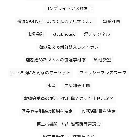
コンプライアンス弁護士
横浜の財政どうなってんの？見せてよ。
事業計画
市場会計
cloubhouse
坪チャンネル
海の見える新鮮悶えレストラン
店を始めたい人への流通学研修
料理教室
山下埠頭にみんなのマーケット
フィッシャマンズワーフ
水産
中央卸売市場
審議会委員のポストも利権ではありませんか？
区長や特別職の報酬を決定
政務活動費を決定
第三者機関 特別職報酬等審議会