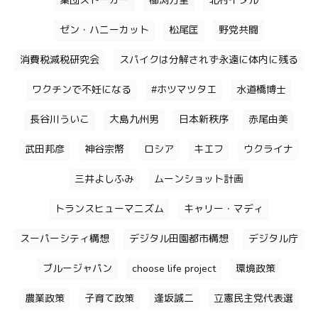
集団ストーカー
櫛渕万里
北村イタル
ゼン・ハニーカット
松尾匡
野党共闘
消費税減税研究会
スパイクは分解されず永遠に体内に残る
ワクチンで不妊になる
#ホツマツタエ
水道橋博士
長谷川ういこ
大島九州男
日本新秩序
赤尾由美
武田邦彦
神谷宗幣
ロシア
キエフ
ウクライナ
三井よしふみ
ムーンショット計画
トランスヒューマニズム
キャリー・マディ
スーパーシティ構想
デジタル田園都市構想
デジタル庁
ブルージャパン
choose life project
環境政策
農業政策
子育て政策
逢坂誠二
立憲民主党代表選