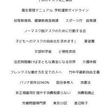
子供のマスク死亡事故
衛生管理マニュアル: 学校運営ガイドライン
初等教育局、健康教育食育課
スポーツ庁 政策課
ノーマスク脱マスクのために行動する会
子どもへのマスクの自由化を求めます」
要望書
文部科学省
ど根性庶民
法定時間働けばまともな賃金になる世界
介護休暇
フレックスな働き方を全ての人へ
竹中平蔵新自由主義
パソナ前年比940%
国会参考人
派遣法
非正規雇用を増やす消費税要らない
消費税廃止
労働問題専門家
東京10区
渡辺照子