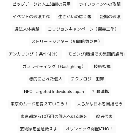
ビッグデータと人工知能の悪用
ライフラインへの攻撃
イベントの破壊工作
生きがいのはく奪
証拠の破壊
違法人体実験
コリジョンキャンペーン（衝突工作）
ストリートシアター（組織的猿芝居）
アンカリング（ 条件付け）
モビング(職場での集団的虐待)
ガスライティング（Gaslighting）
技術監視
標的にされた個人
テクノロジー犯罪
NPO Targeted Individuals Japan
押腰清悦
東京のムードを変えていこう！
大らかな日本を目指そう
東京都から10万円の個人への支給を
役者代表
芸術家を至急救えよ
オリンピック開催にNO！