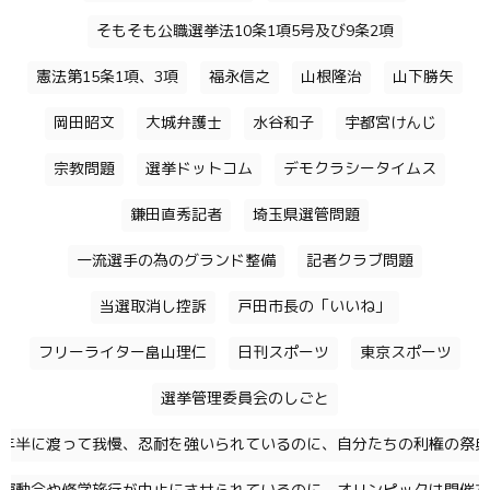
そもそも公職選挙法10条1項5号及び9条2項
憲法第15条1項、3項
福永信之
山根隆治
山下勝矢
岡田昭文
大城弁護士
水谷和子
宇都宮けんじ
宗教問題
選挙ドットコム
デモクラシータイムス
鎌田直秀記者
埼玉県選管問題
一流選手の為のグランド整備
記者クラブ問題
当選取消し控訴
戸田市長の「いいね」
フリーライター畠山理仁
日刊スポーツ
東京スポーツ
選挙管理委員会のしごと
年半に渡って我慢、忍耐を強いられているのに、自分たちの利権の祭典