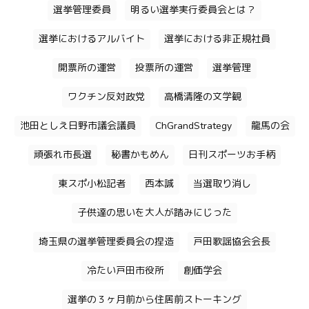
選挙管理委員
明るい選挙実行委員会とは？
選挙におけるアルバイト
選挙における非正規社員
開票所の運営
投票所の運営
選挙管理
ワクチン反対政党
高橋清隆の文学観
池田としえ日野市議会議員
ChGrandStrategy
龍馬の会
頑張れ市長選
秘書かもめん
日刊スポーツお手柄
東スポ小松記者
西本誠
当選取り消し
子供達の思いを大人が踏みにじった
埼玉県の選挙管理委員会の捏造
戸田歌謡協会会長
冷たい戸田市役所
創価学会
選挙の３ヶ月前から住居前ストーキング