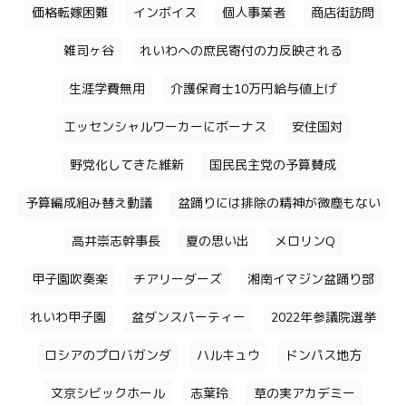
価格転嫁困難
インボイス
個人事業者
商店街訪問
雑司ヶ谷
れいわへの庶民寄付の力反映される
生涯学費無用
介護保育士10万円給与値上げ
エッセンシャルワーカーにボーナス
安住国対
野党化してきた維新
国民民主党の予算賛成
予算編成組み替え動議
盆踊りには排除の精神が微塵もない
高井崇志幹事長
夏の思い出
メロリンQ
甲子園吹奏楽
チアリーダーズ
湘南イマジン盆踊り部
れいわ甲子園
盆ダンスパーティー
2022年参議院選挙
ロシアのプロバガンダ
ハルキュウ
ドンパス地方
文京シビックホール
志葉玲
草の実アカデミー