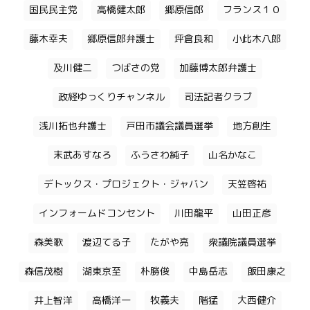
国民民主党
高橋健太郎
郷原信郎
フランス１０
藤木幸夫
郷原信郎弁護士
坪倉良和
小此木八郎
及川健二
つばさの党
加藤博太郎弁護士
政経ゆっくりチャンネル
司法記者クラブ
浅川拓也弁護士
戸田市議会議員選挙
地方創生
末武あすなろ
ふうさわ純子
山名かなこ
デトックス・プロジェクト・ジャバン
天笠啓祐
インフォームドコンセント
川田龍平
山田正彦
森美歌
渡辺てる子
たがや亮
衆議院議員選挙
森信茂樹
湖東京至
朴勝俊
中島岳志
飯田康之
井上智洋
高橋洋一
牧義夫
階猛
大西健介