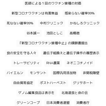
医師による１回のワクチン接種の対価
新型コロナワクチンは有害無益
感染らない確率99%
死なない確率99%
中村クリニック
かねしろクリニック
谷本誠一
池田としこ
高橋徳
『新型コロナワクチン接種中止』の嘆願書提出
食の安全を守る人々
遺伝子組換えと遺伝子操作の履歴表示
トレーサビリティ
RNA農薬
ネオニコチノイド
バイエルン
モンサント
国際汎用添加物
非関税障壁
自由貿易協定
ポストハーベスト
グリサホート
ゲノム編集食品は表示を
北海道食と命の会
グリーンコープ
日本消費者連盟
消費者庁