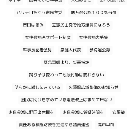
木下隼
高井たかし幹事長
大石あきこ
山本太郎代表
パリテ目指す立憲民主党
地方選公認１００％当選
吉田はるみ
立憲民主党で地方議員になろう
女性候補者サポート制度
女性候補大募集
幹事長記者会見
泉健太代表
参院選公募
緊急事態より、災害指定
踊り子は変わっても振付師は変わらない
明らかに殺しにきている
火葬場広域整備のお知らせ
国民は助けを求めている憲法改正は求めて居ない
少数会派に野国出席権を
少数会派に質疑時間を
安藤裕
責任ある積極財政を推進する議員連盟
高市早苗