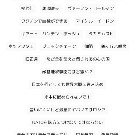
松原仁
馬淵澄夫
ヴァーノン・コールマン
ワクチンで血栓ができる
マイケル・イードン
ギアート・バンデン・ボッシュ
タカミムスヒ
ホツマツタエ
ブロックチェーン
御節
鶴ヶ丘八幡宮
旧正月
ただ金を使えと脅されるのみの国
敵基地攻撃能力は合憲か？
日本を何としても世界大戦に巻き込め
米中に嵌められないで！
言いにくいけど最悪にヤバいのはロシア
NATOを味方につけなくてはならない