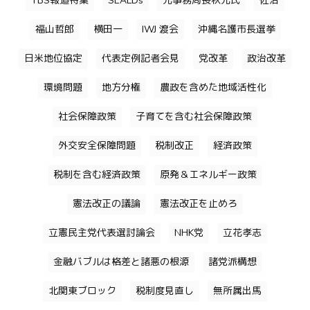
TBS報道特集
SEALDs
元事務局長秋元氏
佐治
福山哲郎
横田一
IWJ 渡会
沖縄名護市長選挙
日米地位協定
代表定例記者会見
党改革
政治改革
環境問題
地方分権
農政を含めた地域活性化
社会保障政策
子育てを含む社会保障政策
外交安全保障問題
税制改正
経済政策
税制を含む経済政策
原発＆エネルギー政策
憲法改正の議論
憲法改正を止めろ
立憲民主党代表選討論会
NHK党
立花孝志
金融バブルは格差と諸悪の根源
諸党派構想
北関東ブロック
税制度見直し
無所属出馬