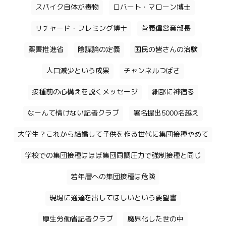
スパイク自体が毒物
ロバート・マローン博士
リチャード・フレミング博士
菅義偉営業部長
薬害推進省
陰謀論の定義
国民の皆さんの治験
人口減少という成果
チャンネルつばさ
接種前の心構えを説くメッセージ
細部に神宿る
なーんて情けない記者クラブ
署名提出5000名越え
大学生？これから結婚して子供を作る世代に集団接種やめて
学校での集団接種はほぼ集団同調圧力で強制接種と同じ
若年層への集団接種は危険
現場に通達を出してほしいという要望書
厚生労働省記者クラブ
魔界化した世の中