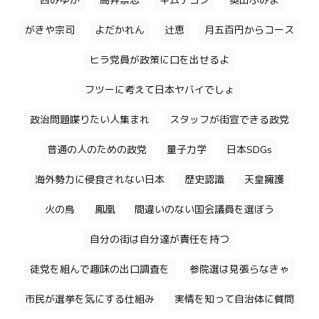
西みゆか
高井崇志
キムテヨン
奥田ふみよ
がきや宗司
よだかれん
辻恵
月五百円からコース
ヒラ党員が政策に口を出せるよ
フツーに考えて日本ヤバイでしょ
政治問題喋りたい人集まれ
スタッフが街宣できる政党
普通の人のための政党
量子力学
日本SDGs
海外勢力に侵食されない日本
歴史認識
天皇擁護
火の鳥
鳳凰
間違いのない国会議員を選ぼう
自分の街は自分達が責任を持つ
徒党を組んで趣味の出口調査を
参院選は見張らなきゃ
市民が選挙を気にする仕組み
実情を知って自治体に質問