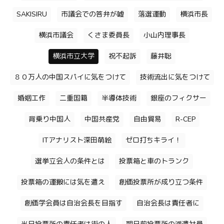
SAKISIRU
市議会での答弁が嘘
落選運動
横浜市長
横浜市議会
くさま委員長
小山内理事長
横浜市立大学
祝不起訴
藤井聡
８０万人の中国スパイに気をつけて
技術流出に気をつけて
婚姻工作
二重国籍
半導体技術
銀座のフィクサー
背乗り中国人
中国共産党
自由貿易
R-CEP
ITアナリスト深田萌絵
ゼロ打ちキライ！
選挙立会人の条件とは
投票箱と車のトランク
投票箱の運搬には気を遣え
創価投票所が成り立つ条件
創価学会員は自治会長を目指す
自治会長は責任者に