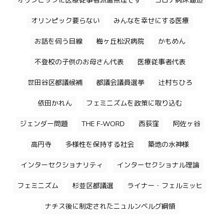
オリンピックに医療従事者派遣無理です
コロナ病床逼迫
オリンピック要らない
みんなを幸せにする医療
お話を伺う目線
梅ヶ丘松沢病院
かもめん
不登校の子供のお母さん代表
医療従事者代表
世田谷区都議候補
都議会議員選挙
辻村ちひろ
依田かれん
フェミニズムを政策に取り込む
ジェンダー問題
THE F-WORD
西荻窪
阿佐ヶ谷
高円寺
多様性を保持する社会
築地の水神様
インターセクショナリティ
インターセクショナル理論
フェミニズム
杉並区都議選
ライナー・フェルミッヒ
ナチス後に制定されたニュルンベルグ綱領