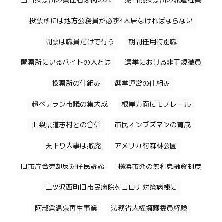
当日投票所の責任者は街の人
期日前投票所の派遣社員
投票所には地方公務員が必ず4人居なければならない
開票は職員だけで行う
期間任用特別職
開票所にいるバイトの人とは
選挙における非正規職員
投票所の仕組み
選挙運営の仕組み
超ベテラン市議の集大成
根岸方面にモノレール
山梨県道志村との合併
市民オンブズマンの育成
天下り人事は撤廃
アメリカ村森林公園
旧市庁舎売却反対住民訴訟
横浜市発の無利息融資制度
三ツ沢西町旧市民病院をコロナ対策病棟に
阿部倉温泉再生事業
法務省人権擁護委員経験