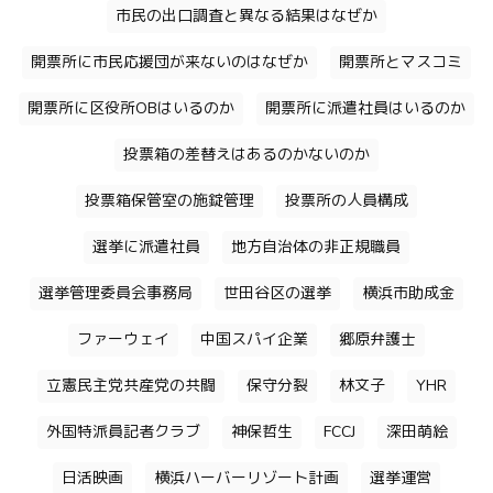
市民の出口調査と異なる結果はなぜか
開票所に市民応援団が来ないのはなぜか
開票所とマスコミ
開票所に区役所OBはいるのか
開票所に派遣社員はいるのか
投票箱の差替えはあるのかないのか
投票箱保管室の施錠管理
投票所の人員構成
選挙に派遣社員
地方自治体の非正規職員
選挙管理委員会事務局
世田谷区の選挙
横浜市助成金
ファーウェイ
中国スパイ企業
郷原弁護士
立憲民主党共産党の共闘
保守分裂
林文子
YHR
外国特派員記者クラブ
神保哲生
FCCJ
深田萌絵
日活映画
横浜ハーバーリゾート計画
選挙運営