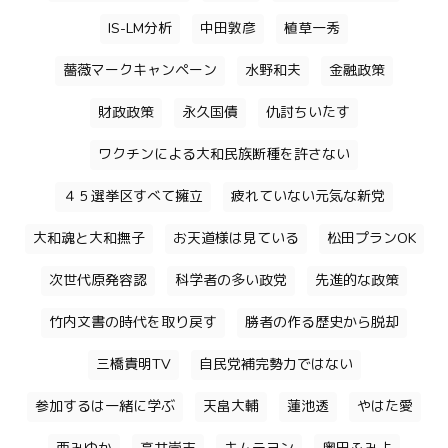
IS-LM分析
中田敦彦
植草一秀
薔薇マークキャンペーン
水野和夫
金融政策
財政政策
永久国債
仇討ちいたす
ワクチンによる大和民族断種を許さない
４５選挙区すべて擁立
疲れていない元気な新党
大和魂と大和撫子
お天道様は見ている
松田プランOK
次世代原発容認
科学者の多い政党
先進的な政策
竹内文書の時代を取り戻す
勝者の作る歴史から脱却
三橋貴明TV
自民党補完勢力ではない
参加するは一緒に学ぶ
天畠大輔
蓮池透
やはた愛