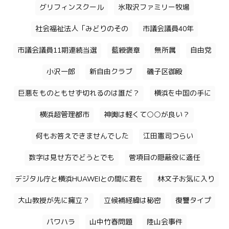
グリフィンスクール
氷取沢ファミリー牧場
社会福祉法人「みどりのその
市議会議員40年
市議会議員11期連続当選
藍綬褒章
無所属
自由党
小沢一郎
新自由クラブ
磯子区御殿
巨悪をものともせず切れるのは誰だ？
横浜を中国の手に
横浜超管理都市
神輿は軽くて○○が良い？
何もお答えできませんでした
江田憲司つらい
数字は見せ方でどうとでも
菅項目の隠蔽役に適任
デジタル庁と横浜HUAWEIとの間に君を
林文子お気に入り
大山教授が先に擁立？
立候補経緯は秘密
復讐タイプ
パワハラ
山中竹春問題
陸山会事件