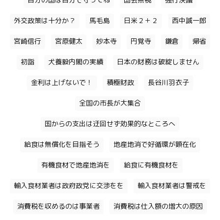
自分の国は自分で守ってね
国会無視
強行決議
外交政策は十分か？
馬毛島
日米２＋２
西中誠一郎
宮崎信行
宮原健太
妙本寺
円覚寺
鎌倉
帰省
初詣
犬養毅内閣の実績
日本の財務は破綻しません
金利は上げないで！
積極財政
長谷川羽衣子
全国の市長が大集合
国からの支出は迂回せず効果的なところへ
給食は無償化を目指そう
地産地消で好循環が顕在化
有機食材で地産地消を
給食に有機食材を
輸入食材業者は政府政党に交渉をを
輸入食材業者は警戒を
消費税を収めるのは事業者
消費税は仕入額の増大の原因