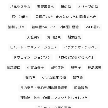
パルシステム
要望書提出
翼の党
オリーブの党
厚生労働省
同調圧力が生まれないように配慮すべき
強制はダメ
若年層へのワクチン接種に懸念
WEB署名
天笠啓佑
河田昌東
稲葉國光
ロバート・ケネディ・ジュニア
イグナチオ・チャペラ
ドウェイン・ジョンソン
「食の安全を守る人々」
堀越啓仁
小宮山泰子
田村まみ
紙智子
福島瑞穂
篠原孝
ゲノム編集食物
超党派
食の安全・安心を創る議員連盟
印鑰智哉
運動時、体育の時間はマスクを外しましょう