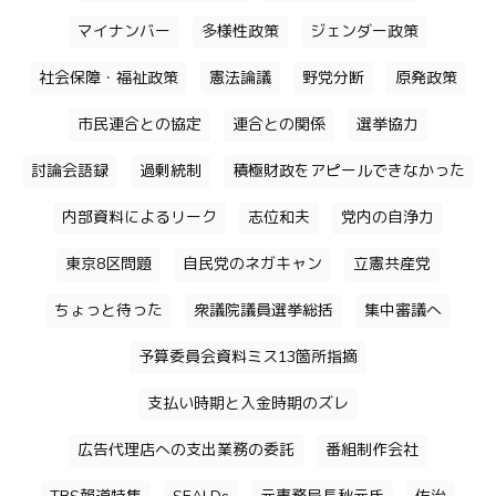
マイナンバー
多様性政策
ジェンダー政策
社会保障・福祉政策
憲法論議
野党分断
原発政策
市民連合との協定
連合との関係
選挙協力
討論会語録
過剰統制
積極財政をアピールできなかった
内部資料によるリーク
志位和夫
党内の自浄力
東京8区問題
自民党のネガキャン
立憲共産党
ちょっと待った
衆議院議員選挙総括
集中審議へ
予算委員会資料ミス13箇所指摘
支払い時期と入金時期のズレ
広告代理店への支出業務の委託
番組制作会社