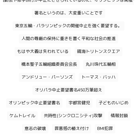
運動会や修学旅行が中止にさせられているのに、オリンピックは開催す
署名というのは、大変重いことです
東京五輪・パラリンピックの開催中止を強く要望する。
人間の尊厳の保持に重きを置く平和な社会の推進
もはや大義は失われている
晴海トリトンスクエア
橋本聖子五輪組織委員会会長
丸川珠代五輪相
アンドリュー・パーソンズ
トーマス・バッハ
オリパラ中止要望書名450万筆超え
オリンピック中止要望書名
宇都宮健児
子どものいじめ
ケムトレイル
共時性(シンクロニシティ)攻撃
情報封鎖
意志の破壊
罪悪感の植え付け
BMI犯罪