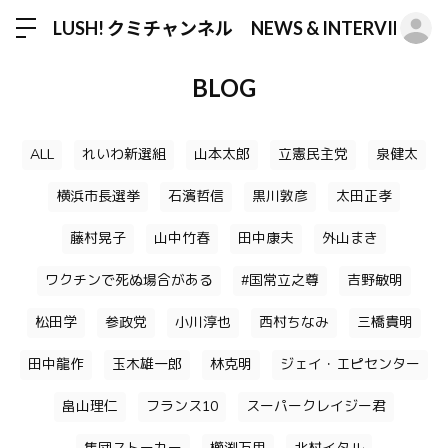
ロ
LUSH! クミチャンネル NEWS & INTERVIEW
BLOG
ALL
れいわ新選組
山本太郎
立憲民主党
泉健太
横浜市長選挙
石濱哲信
黒川敦彦
太田正孝
藤村晃子
山中竹春
田中康夫
外山まき
ワクチンで死ぬ場合がある
#国常立之尊
吉野敏明
松田学
参政党
小川淳也
西村ちなみ
三橋貴明
田中龍作
玉木雄一郎
林克明
ジェイ・エピセンター
畠山理仁
フランス10
スーパークレイジー君