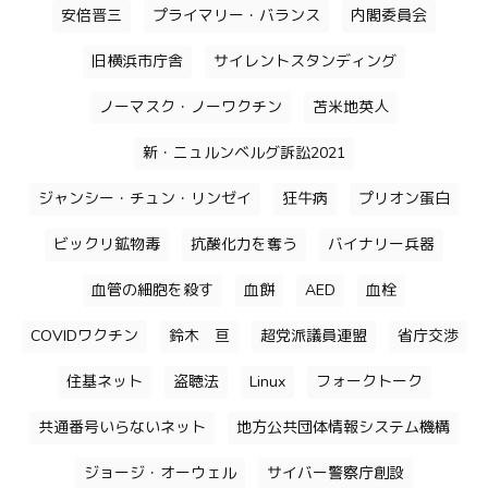
安倍晋三
プライマリー・バランス
内閣委員会
旧横浜市庁舎
サイレントスタンディング
ノーマスク・ノーワクチン
苫米地英人
新・ニュルンベルグ訴訟2021
ジャンシー・チュン・リンゼイ
狂牛病
プリオン蛋白
ビックリ鉱物毒
抗酸化力を奪う
バイナリー兵器
血管の細胞を殺す
血餅
AED
血栓
COVIDワクチン
鈴木 亘
超党派議員連盟
省庁交渉
住基ネット
盗聴法
Linux
フォークトーク
共通番号いらないネット
地方公共団体情報システム機構
ジョージ・オーウェル
サイバー警察庁創設