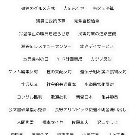
孤独のグルメ方式
人に尽くせ
各区に予算
議員に政策予算
完全自校給食
冷温停止の職員を甦らせる
災害対策の道路整備
瀬谷にレスキューセンター
幼老デイサービス
地元食材の日
YHR計画賛成
カジノ反対
ゲノム編集反対
種の支配反対
遺伝子組み換え食物反対
宇沢弘文
社会的共通資本
水道民営化反対
コンサル批判
電通批判
新党日本
亀井静香
公文書破棄指示冤罪
長野オリンピック使途不明金洗い出し
人間魚雷
榎本セイヤ
佐藤和夫
沢口ゆうじ