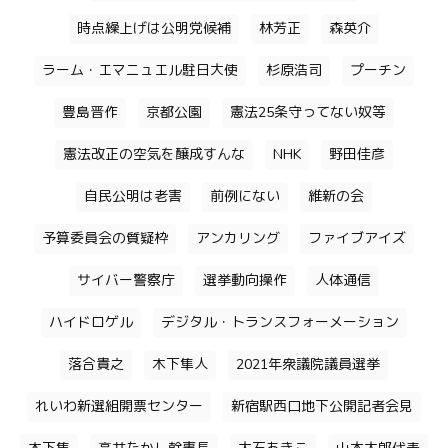
時点繰上げは公明党候補
林芳正
森英介
ラーム・エマニュエル駐日大使
杉原浩司
プーチン
豊島晋作
京都公園
憲法25条守ってない奴等
憲法改正の空気を醸成すんな
NHK
野田佳彦
自民公明は老害
前例にない
維新の会
予算委員会の質疑枠
アンカリング
ファイブアイズ
サイバー警察庁
選挙動向操作
人体通信
ハイドロゲル
デジタル・トランスフォーメーション
落合貴之
木下隼人
2021年衆議院議員選挙
れいわ新選組開票センター
新宿駅西口地下公開記者会見