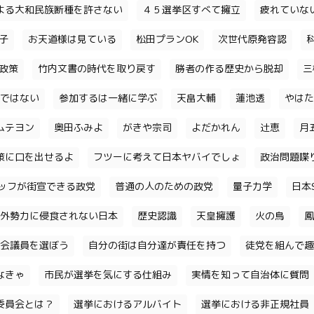
よる大和民族断種を許さない
４５選挙区すべて擁立
疲れていな
子
お天道様は見ている
松田プランOK
次世代原発容認
政策
竹内文書の時代を取り戻す
勝者の作る歴史から脱却
三
ではない
参加するは一緒に学ぶ
天畠大輔
蓮池透
やはた
ムテヨン
奥田ふみよ
がきや宗司
よだかれん
辻恵
月
策に口を出せるよ
フツーに考えて日本ヤバイでしょ
政治問題喋
ッフが街宣できる政党
普通の人のための政党
量子力学
日本S
外勢力に侵食されない日本
歴史認識
天皇擁護
火の鳥
鳳
会議員を選ぼう
自分の街は自分達が責任を持つ
徒党を組んで趣
なきゃ
市民が選挙を気にする仕組み
実情を知って自治体に質問
委員会とは？
選挙におけるアルバイト
選挙における非正規社員