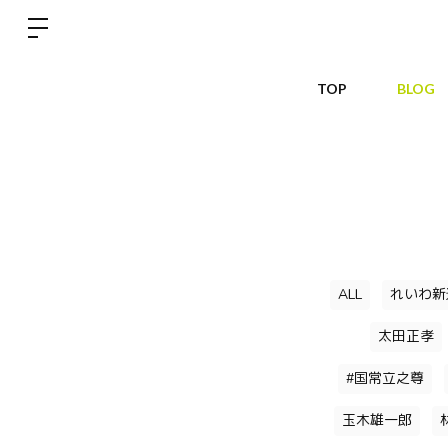
TOP
BLOG
ALL
れいわ新
太田正孝
#国常立之尊
玉木雄一郎