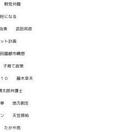
野党共闘
妊になる
由美
武田邦彦
ット計画
田園都市構想
子育て政策
１０
藤木幸夫
博太郎弁護士
挙
地方創生
ン
天笠啓祐
たがや亮