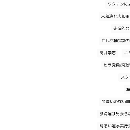
ワクチンに
大和魂と大和撫
先進的な
自民党補完勢力
高井崇志
キ
ヒラ党員が政
スタ
海
間違いのない国
参院選は見張ら
明るい選挙実行