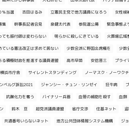
高井たかし幹事長
大石あきこ
山本太郎代表
パリテ目指す
０％当選
吉田はるみ
立憲民主党で地方議員になろう
女性候
募集
幹事長記者会見
泉健太代表
参院選公募
緊急事態よ
っても振付師は変わらない
明らかに殺しにきている
火葬場広域
めている憲法改正は求めて居ない
少数会派に野国出席権を
少数
ある積極財政を推進する議員連盟
高市早苗
安倍晋三
プライ
横浜市庁舎
サイレントスタンディング
ノーマスク・ノーワクチ
ンベルグ訴訟2021
ジャンシー・チュン・リンゼイ
狂牛病
抗酸化力を奪う
バイナリー兵器
血管の細胞を殺す
血餅
チン
鈴木 亘
超党派議員連盟
省庁交渉
住基ネット
盗
共通番号いらないネット
地方公共団体情報システム機構
ジョ