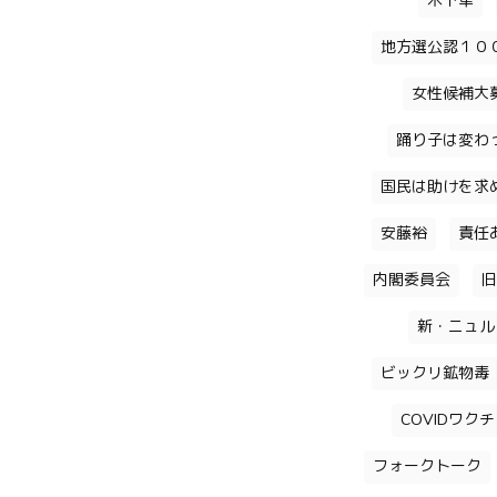
木下隼
地方選公認１０
女性候補大
踊り子は変わ
国民は助けを求
安藤裕
責任
内閣委員会
旧
新・ニュル
ビックリ鉱物毒
COVIDワク
フォークトーク