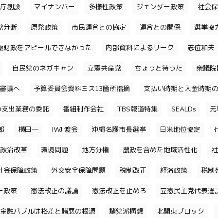
庁創設
マイナンバー
多様性政策
ジェンダー政策
社会保
党分断
原発政策
市民連合との協定
連合との関係
選挙協
極財政をアピールできなかった
内部資料によるリーク
志位和夫
自民党のネガキャン
立憲共産党
ちょっと待った
衆議院
審議へ
予算委員会資料ミス13箇所指摘
支払い時期と入金時期
の支出業務の委託
番組制作会社
TBS報道特集
SEALDs
元
郎
横田一
IWJ 渡会
沖縄名護市長選挙
日米地位協定
政治改革
環境問題
地方分権
農政を含めた地域活性化
社
社会保障政策
外交安全保障問題
税制改正
経済政策
税制
ー政策
憲法改正の議論
憲法改正を止めろ
立憲民主党代表選
金融バブルは格差と諸悪の根源
諸党派構想
北関東ブロック