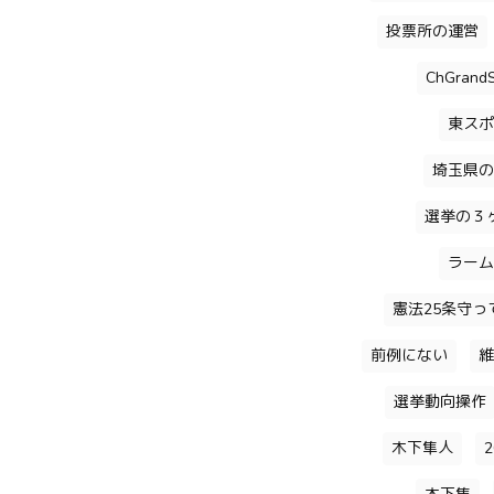
投票所の運営
ChGrandS
東スポ
埼玉県の
選挙の３
ラーム
憲法25条守っ
前例にない
維
選挙動向操作
木下隼人