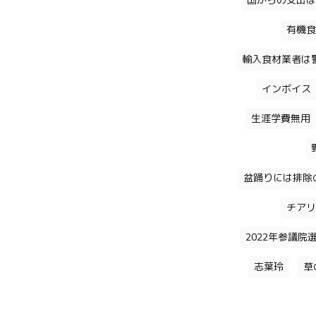
国からの支出は
有機食
輸入食材業者は
インボイス
生涯学費無用
盆踊りには排除
チアリ
2022年参議院
志葉玲
草