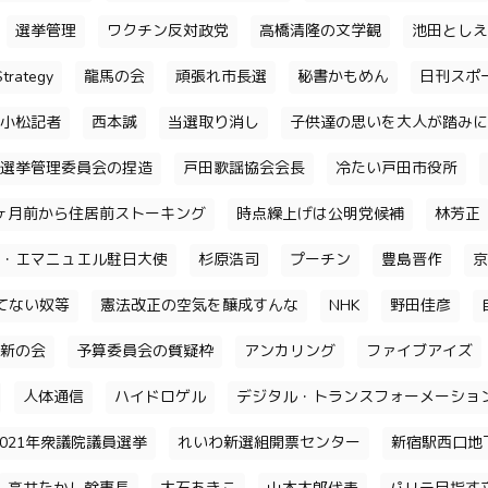
選挙管理
ワクチン反対政党
高橋清隆の文学観
池田としえ
trategy
龍馬の会
頑張れ市長選
秘書かもめん
日刊スポ
小松記者
西本誠
当選取り消し
子供達の思いを大人が踏みに
選挙管理委員会の捏造
戸田歌謡協会会長
冷たい戸田市役所
ヶ月前から住居前ストーキング
時点繰上げは公明党候補
林芳正
・エマニュエル駐日大使
杉原浩司
プーチン
豊島晋作
京
てない奴等
憲法改正の空気を醸成すんな
NHK
野田佳彦
新の会
予算委員会の質疑枠
アンカリング
ファイブアイズ
人体通信
ハイドロゲル
デジタル・トランスフォーメーショ
2021年衆議院議員選挙
れいわ新選組開票センター
新宿駅西口地