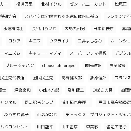
カー
櫛渕万里
北村イタル
ゼン・ハニーカット
松尾匡
税研究会
スパイクは分解されず永遠に体内に残る
ワクチンで不
水道橋博士
長谷川ういこ
大島九州男
日本新秩序
赤尾
ロシア
キエフ
ウクライナ
三井よしふみ
ムーンショ
ーマニズム
キャリー・マディ
スーパーシティ構想
デジタル
ブルージャパン
choose life project
環境政策
農業政策
民主党代表選
国民民主党
高橋健太郎
郷原信郎
フランス
護士
坪倉良和
小此木八郎
及川健二
つばさの党
加藤
ャンネル
司法記者クラブ
浅川拓也弁護士
戸田市議会議員選
ふうさわ純子
山名かなこ
デトックス・プロジェクト・ジャバ
ムドコンセント
川田龍平
山田正彦
森美歌
渡辺てる子