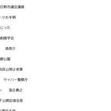
日野市議会議員
ーツお手柄
じった
創価学会
森英介
都公園
自民公明は老害
サイバー警察庁
ン
落合貴之
下公開記者会見