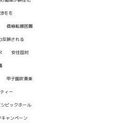
好循環が顕在化
渉をを
価格転嫁困難
力反映される
ス
安住国対
議
甲子園吹奏楽
ティー
京シビックホール
クキャンペーン