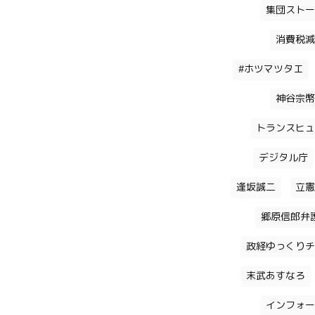
集団ストー
消費税減
#ホツマツタエ
神谷宗幣
トランスヒュ
デジタル庁
逢坂誠二
立憲
郷原信郎弁
政経ゆっくりチ
末武あすなろ
インフォー