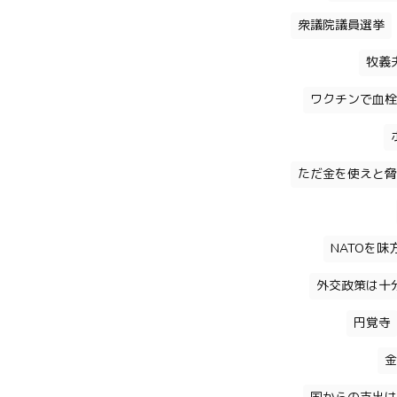
衆議院議員選挙
牧義
ワクチンで血栓
ただ金を使えと脅
NATOを
外交政策は十
円覚寺
金