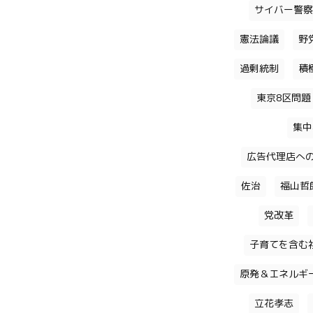
サイバー警察
憲法論議
野
過剰統制
積
東京8区問題
集中
広告代理店へ
佐治
福山哲
党改革
子育てを含む
原発＆エネルギ
立花孝志