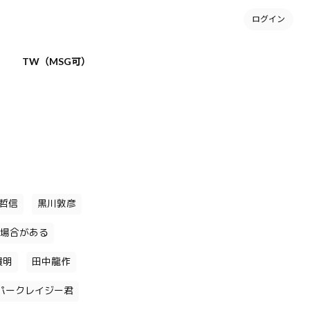
ログイン
TW（MSG可）
哲信
黒川敦彦
場合がある
貴明
田中龍作
パークレイジー君