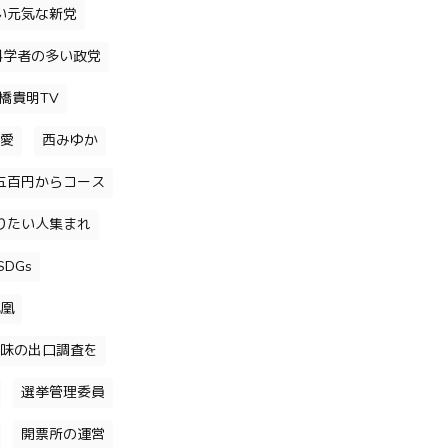
い元気な新党
科学者の多い政党
橋貴明TV
愛
西みゆか
五百円からコース
りたい人集まれ
DGs
凰
味の出口調査を
選挙管理委員
開票所の運営