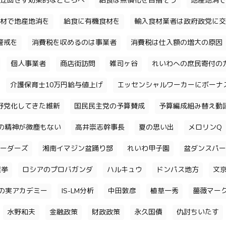
迂回せず効果的なところへ
給食は無償化を目指そう
地産地消で
材で地産地消を
給食に有機食材を
輸入食材業者は政府政党に交
警戒を
消費税を収めるのは事業者
消費税は仕入額の増大の原因
個人事業者
商店街訪問
雑司ヶ谷
れいわへの庶民寄付の
介護保育士10万円給与値上げ
エッセンシャルワーカーにボーナ
野党化してきた維新
国民民主党の予算賛成
予算編成組み替え動
の精神が微塵もない
高井崇志幹事長
夏の思い出
メロリンQ
ーダーズ
湘南イマジン盆踊り部
れいわ甲子園
盆ダンスパー
選挙
ロシアのプロバガンダ
ハルキュウ
ドンパス地方
文
の実アカデミー
IS-LM分析
中田敦彦
植草一秀
薔薇マー
水野和夫
金融政策
財政政策
永久国債
仇討ちいたす