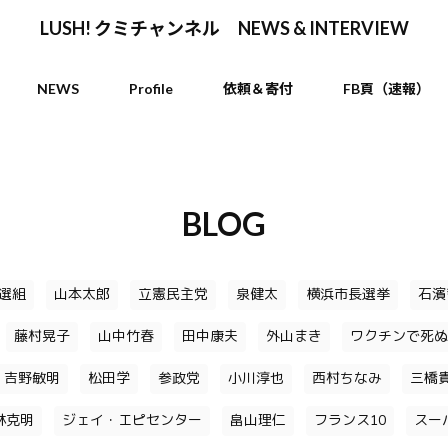
LUSH! クミチャンネル NEWS & INTERVIEW
NEWS
Profile
依頼＆寄付
FB頁（速報）
BLOG
選組
山本太郎
立憲民主党
泉健太
横浜市長選挙
石濱
藤村晃子
山中竹春
田中康夫
外山まき
ワクチンで死ぬ
吉野敏明
松田学
参政党
小川淳也
西村ちなみ
三橋
林克明
ジェイ・エピセンター
畠山理仁
フランス10
スー