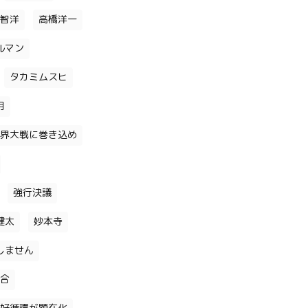
智洋
高橋洋一
ルマン
タカミムスヒ
月
界大戦に巻き込め
強行決議
健太
妙本寺
しません
合