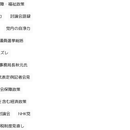
障・福祉政策
力
討論会語録
党内の自浄力
議員選挙総括
のズレ
事務局長秋元氏
代表定例記者会見
会保障政策
を含む経済政策
討論会
NHK党
税制度見直し