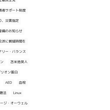
立憲民主党
補者サポート制度
り、災害指定
整備のお知らせ
会派に質疑時間を
マリー・バランス
ン
苫米地英人
プリオン蛋白
AED
血栓
聴法
Linux
ージ・オーウェル