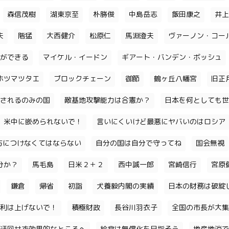
森信茂樹
湖東京至
朴勝俊
中島岳志
飯田康之
井上
夫
階猛
大西健介
松原仁
馬淵澄夫
ヴァーノン・コー
ができる
マイケル・イードン
ギアート・バンデン・ボッシュ
ホツマツタエ
ブロックチェーン
御節
鶴ヶ丘八幡宮
旧正
されるのみの国
敵基地攻撃能力は合憲か？
日本を何としても世
米中に嵌められないで！
言いにくいけど最悪にヤバいのはロシア
味方につけなくてはならない
自分の国は自分で守ってね
国会無視
分か？
馬毛島
日米２＋２
西中誠一郎
宮崎信行
宮原
鎌倉
帰省
初詣
犬養毅内閣の実績
日本の財務は破綻
利は上げないで！
積極財政
長谷川羽衣子
全国の市長が大集