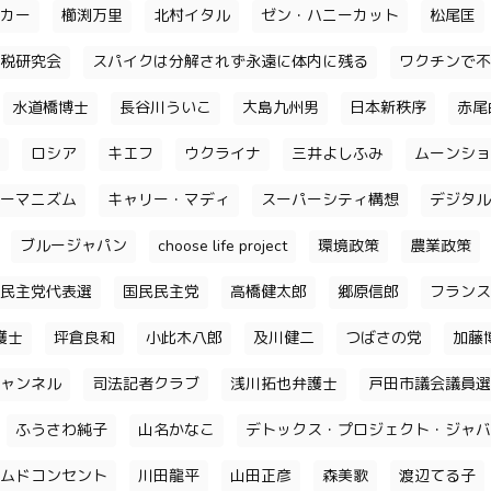
カー
櫛渕万里
北村イタル
ゼン・ハニーカット
松尾匡
税研究会
スパイクは分解されず永遠に体内に残る
ワクチンで不
水道橋博士
長谷川ういこ
大島九州男
日本新秩序
赤尾
ロシア
キエフ
ウクライナ
三井よしふみ
ムーンショ
ーマニズム
キャリー・マディ
スーパーシティ構想
デジタル
ブルージャパン
choose life project
環境政策
農業政策
民主党代表選
国民民主党
高橋健太郎
郷原信郎
フランス
護士
坪倉良和
小此木八郎
及川健二
つばさの党
加藤
ャンネル
司法記者クラブ
浅川拓也弁護士
戸田市議会議員選
ふうさわ純子
山名かなこ
デトックス・プロジェクト・ジャバ
ムドコンセント
川田龍平
山田正彦
森美歌
渡辺てる子