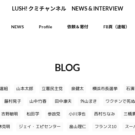
LUSH! クミチャンネル NEWS & INTERVIEW
NEWS
Profile
依頼＆寄付
FB頁（速報）
BLOG
選組
山本太郎
立憲民主党
泉健太
横浜市長選挙
石濱
藤村晃子
山中竹春
田中康夫
外山まき
ワクチンで死ぬ
吉野敏明
松田学
参政党
小川淳也
西村ちなみ
三橋
林克明
ジェイ・エピセンター
畠山理仁
フランス10
スー