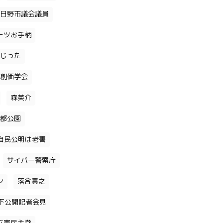
日野市議会議員
ーツお手柄
じった
創価学会
森英介
都公園
自民公明は老害
サイバー警察庁
ン
落合貴之
下公開記者会見