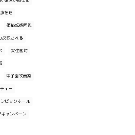
好循環が顕在化
渉をを
価格転嫁困難
力反映される
ス
安住国対
議
甲子園吹奏楽
ティー
京シビックホール
クキャンペーン