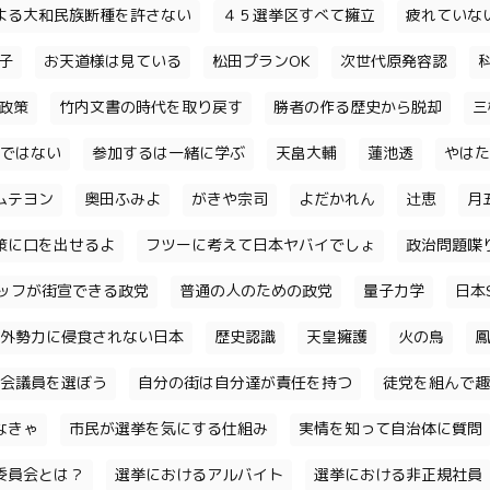
よる大和民族断種を許さない
４５選挙区すべて擁立
疲れていな
子
お天道様は見ている
松田プランOK
次世代原発容認
政策
竹内文書の時代を取り戻す
勝者の作る歴史から脱却
三
ではない
参加するは一緒に学ぶ
天畠大輔
蓮池透
やはた
ムテヨン
奥田ふみよ
がきや宗司
よだかれん
辻恵
月
策に口を出せるよ
フツーに考えて日本ヤバイでしょ
政治問題喋
ッフが街宣できる政党
普通の人のための政党
量子力学
日本S
外勢力に侵食されない日本
歴史認識
天皇擁護
火の鳥
鳳
会議員を選ぼう
自分の街は自分達が責任を持つ
徒党を組んで趣
なきゃ
市民が選挙を気にする仕組み
実情を知って自治体に質問
委員会とは？
選挙におけるアルバイト
選挙における非正規社員