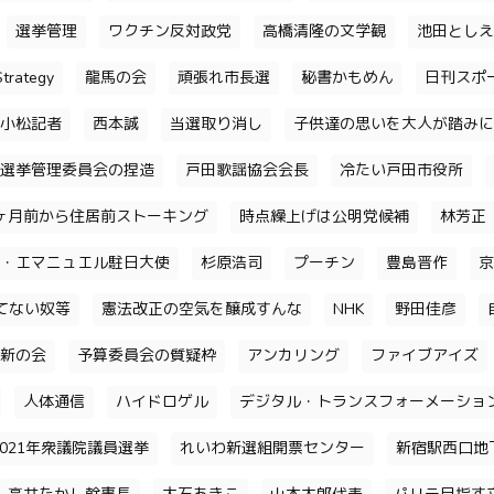
選挙管理
ワクチン反対政党
高橋清隆の文学観
池田としえ
trategy
龍馬の会
頑張れ市長選
秘書かもめん
日刊スポ
小松記者
西本誠
当選取り消し
子供達の思いを大人が踏みに
選挙管理委員会の捏造
戸田歌謡協会会長
冷たい戸田市役所
ヶ月前から住居前ストーキング
時点繰上げは公明党候補
林芳正
・エマニュエル駐日大使
杉原浩司
プーチン
豊島晋作
京
てない奴等
憲法改正の空気を醸成すんな
NHK
野田佳彦
新の会
予算委員会の質疑枠
アンカリング
ファイブアイズ
人体通信
ハイドロゲル
デジタル・トランスフォーメーショ
2021年衆議院議員選挙
れいわ新選組開票センター
新宿駅西口地