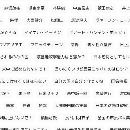
森信茂樹
湖東京至
朴勝俊
中島岳志
飯田康之
井上
夫
階猛
大西健介
松原仁
馬淵澄夫
ヴァーノン・コー
ができる
マイケル・イードン
ギアート・バンデン・ボッシュ
ホツマツタエ
ブロックチェーン
御節
鶴ヶ丘八幡宮
旧正
されるのみの国
敵基地攻撃能力は合憲か？
日本を何としても世
米中に嵌められないで！
言いにくいけど最悪にヤバいのはロシア
味方につけなくてはならない
自分の国は自分で守ってね
国会無視
分か？
馬毛島
日米２＋２
西中誠一郎
宮崎信行
宮原
鎌倉
帰省
初詣
犬養毅内閣の実績
日本の財務は破綻
利は上げないで！
積極財政
長谷川羽衣子
全国の市長が大集