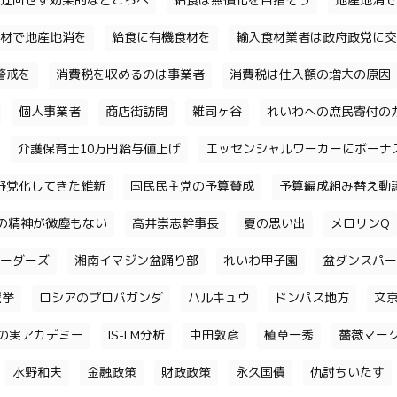
迂回せず効果的なところへ
給食は無償化を目指そう
地産地消で
材で地産地消を
給食に有機食材を
輸入食材業者は政府政党に交
警戒を
消費税を収めるのは事業者
消費税は仕入額の増大の原因
個人事業者
商店街訪問
雑司ヶ谷
れいわへの庶民寄付の
介護保育士10万円給与値上げ
エッセンシャルワーカーにボーナ
野党化してきた維新
国民民主党の予算賛成
予算編成組み替え動
の精神が微塵もない
高井崇志幹事長
夏の思い出
メロリンQ
ーダーズ
湘南イマジン盆踊り部
れいわ甲子園
盆ダンスパー
選挙
ロシアのプロバガンダ
ハルキュウ
ドンパス地方
文
の実アカデミー
IS-LM分析
中田敦彦
植草一秀
薔薇マー
水野和夫
金融政策
財政政策
永久国債
仇討ちいたす