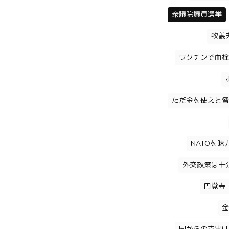
衆議院議員選挙
牧義
ワクチンで血栓
ただ金を使えと脅
NATOを
外交政策は十
円覚寺
金