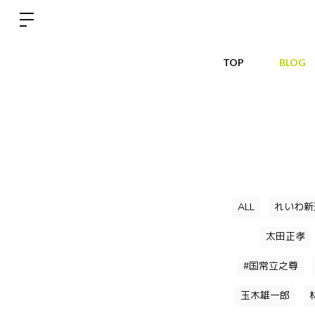
TOP
BLOG
ALL
れいわ新
太田正孝
#国常立之尊
玉木雄一郎