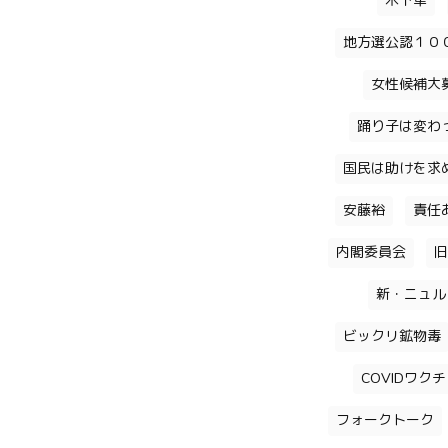
木下隼
地方選公認１０
女性候補大
踊り子は変わ
国民は助けを求
安藤裕
責任
内閣委員会
旧
新・ニュル
ビックリ鉱物毒
COVIDワク
フォークトーク