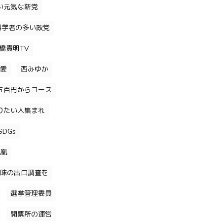
い元気な新党
科学者の多い政党
橋貴明TV
愛
西みゆか
五百円からコース
りたい人集まれ
DGs
凰
味の出口調査を
選挙管理委員
開票所の運営