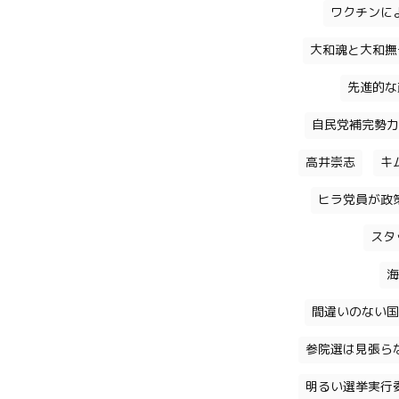
ワクチンに
大和魂と大和撫
先進的な
自民党補完勢力
高井崇志
キ
ヒラ党員が政
スタ
海
間違いのない国
参院選は見張ら
明るい選挙実行