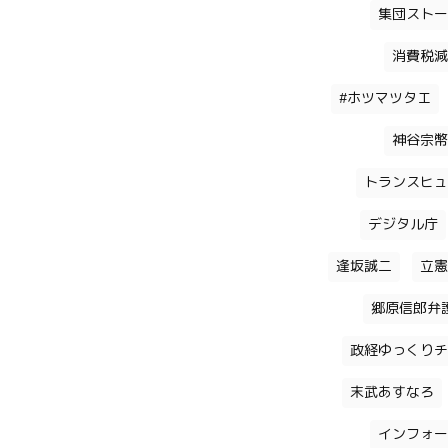
集団ストー
消費税減
#ホツマツタエ
神谷宗幣
トランスヒュ
デジタル庁
逢坂誠二
立憲
郷原信郎弁
政経ゆっくりチ
末武あすなろ
インフォー