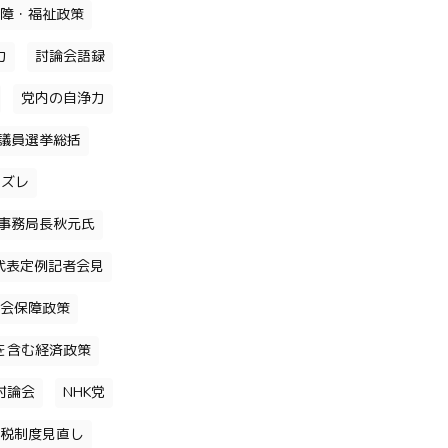
障・福祉政策
力
討論会語録
党内の自浄力
議員選挙総括
のズレ
事務局長秋元氏
代表定例記者会見
会保障政策
を含む経済政策
討論会
NHK党
税制度見直し