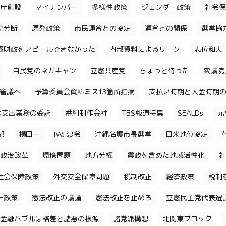
庁創設
マイナンバー
多様性政策
ジェンダー政策
社会保
党分断
原発政策
市民連合との協定
連合との関係
選挙協
極財政をアピールできなかった
内部資料によるリーク
志位和夫
自民党のネガキャン
立憲共産党
ちょっと待った
衆議院
審議へ
予算委員会資料ミス13箇所指摘
支払い時期と入金時期
の支出業務の委託
番組制作会社
TBS報道特集
SEALDs
元
郎
横田一
IWJ 渡会
沖縄名護市長選挙
日米地位協定
政治改革
環境問題
地方分権
農政を含めた地域活性化
社
社会保障政策
外交安全保障問題
税制改正
経済政策
税制
ー政策
憲法改正の議論
憲法改正を止めろ
立憲民主党代表選
金融バブルは格差と諸悪の根源
諸党派構想
北関東ブロック