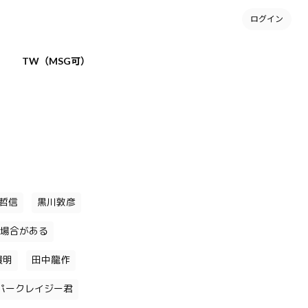
ログイン
TW（MSG可）
哲信
黒川敦彦
場合がある
貴明
田中龍作
パークレイジー君