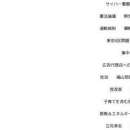
サイバー警察
憲法論議
野
過剰統制
積
東京8区問題
集中
広告代理店へ
佐治
福山哲
党改革
子育てを含む
原発＆エネルギ
立花孝志