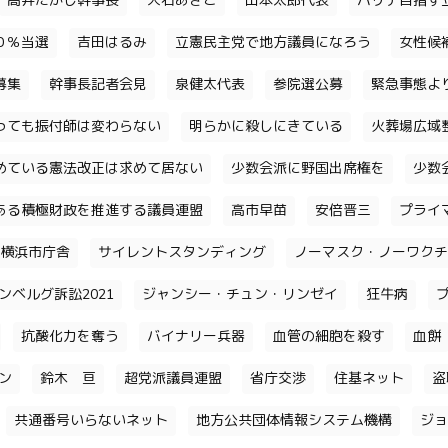
高井たかし幹事長
大石あきこ
山本太郎代表
パリテ目指す
０％当選
吉田はるみ
立憲民主党で地方議員になろう
女性候
募集
幹事長記者会見
泉健太代表
参院選公募
緊急事態よ
っても振付師は変わらない
明らかに殺しにきている
火葬場広域
めている憲法改正は求めて居ない
少数会派に野国出席権を
少数
ある積極財政を推進する議員連盟
高市早苗
安倍晋三
プライ
横浜市庁舎
サイレントスタンディング
ノーマスク・ノーワクチ
ンベルグ訴訟2021
ジャンシー・チュン・リンゼイ
狂牛病
抗酸化力を奪う
バイナリー兵器
血管の細胞を殺す
血餅
チン
鈴木 亘
超党派議員連盟
省庁交渉
住基ネット
盗
共通番号いらないネット
地方公共団体情報システム機構
ジョ