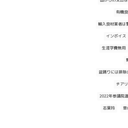
国からの支出は
有機食
輸入食材業者は
インボイス
生涯学費無用
盆踊りには排除
チアリ
2022年参議院
志葉玲
草