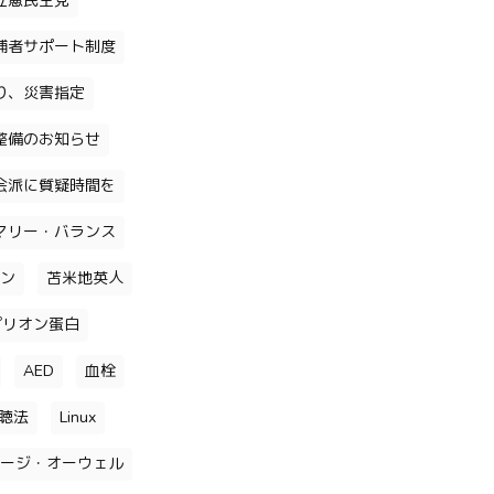
立憲民主党
補者サポート制度
り、災害指定
整備のお知らせ
会派に質疑時間を
マリー・バランス
ン
苫米地英人
プリオン蛋白
AED
血栓
聴法
Linux
ージ・オーウェル