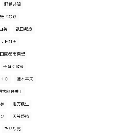
野党共闘
妊になる
由美
武田邦彦
ット計画
田園都市構想
子育て政策
１０
藤木幸夫
博太郎弁護士
挙
地方創生
ン
天笠啓祐
たがや亮