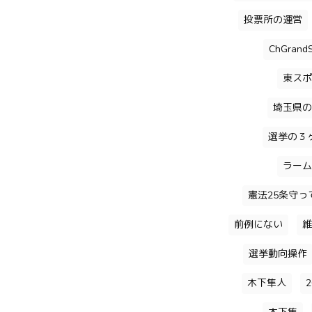
投票所の運営
ChGrandS
東スポ
埼玉県の
選挙の３
ラーム
憲法25条守っ
前例にない
維
選挙動向操作
木下隼人