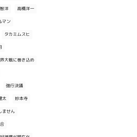
智洋
高橋洋一
ルマン
タカミムスヒ
月
界大戦に巻き込め
強行決議
健太
妙本寺
しません
合