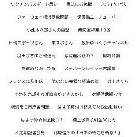
ワクチンパスポート反対
憲法に抵抗権
スパイ防止法
ファーウェイ横浜誘致問題
保護猫ユーチューバー
小此木八郎さんの後釜
衆院選神奈川3区
日刊スポーツさん
東スポさん
政治ゆっくりチャンネル
羽田まさゆき報道局
衆院選出るの？
最終弁論
当選取り消し控訴
スーパークレイジー君議員
フランス10及川氏
隙のない完璧な経済政策
井上さくら
土地を売却すれば給食ができるかも
定期借地権77年
横浜市旧市庁舎問題
はよ予算付け替えて財政出動せい！
はよ予算委員会開け！
補正予算余剰金30兆円
不定期記者会見
郷原信郎の「日本の権力を斬る！」