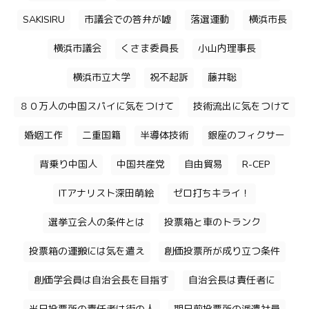
SAKISIRU
市議会での答弁が嘘
落選運動
横浜市長
横浜市議会
くさま委員長
小山内理事長
横浜市立大学
祝不起訴
藤井聡
８０万人の中国スパイに気をつけて
技術流出に気をつけて
婚姻工作
二重国籍
半導体技術
銀座のフィクサー
背乗り中国人
中国共産党
自由貿易
R-CEP
ITアナリスト深田萌絵
ゼロ打ちキライ！
選挙立会人の条件とは
投票箱と車のトランク
投票箱の運搬には気を遣え
創価投票所が成り立つ条件
創価学会員は自治会長を目指す
自治会長は責任者に