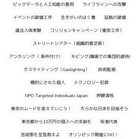
ビッグデータと人工知能の悪用
ライフラインへの攻撃
イベントの破壊工作
生きがいのはく奪
証拠の破壊
違法人体実験
コリジョンキャンペーン（衝突工作）
ストリートシアター（組織的猿芝居）
アンカリング（ 条件付け）
モビング(職場での集団的虐待)
ガスライティング（Gaslighting）
技術監視
標的にされた個人
テクノロジー犯罪
NPO Targeted Individuals Japan
押腰清悦
東京のムードを変えていこう！
大らかな日本を目指そう
東京都から10万円の個人への支給を
役者代表
芸術家を至急救えよ
オリンピック開催にNO！