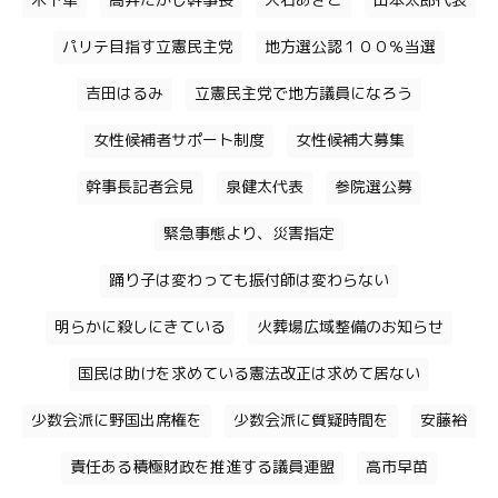
木下隼
高井たかし幹事長
大石あきこ
山本太郎代表
パリテ目指す立憲民主党
地方選公認１００％当選
吉田はるみ
立憲民主党で地方議員になろう
女性候補者サポート制度
女性候補大募集
幹事長記者会見
泉健太代表
参院選公募
緊急事態より、災害指定
踊り子は変わっても振付師は変わらない
明らかに殺しにきている
火葬場広域整備のお知らせ
国民は助けを求めている憲法改正は求めて居ない
少数会派に野国出席権を
少数会派に質疑時間を
安藤裕
責任ある積極財政を推進する議員連盟
高市早苗