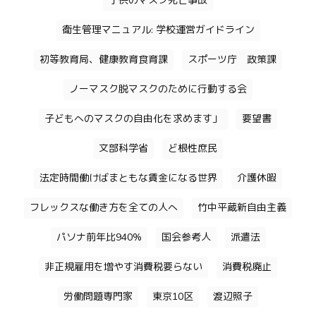
子供のマスク死亡事故
衛生管理マニュアル: 学校運営ガイドライン
初等教育局、健康教育食育課
スポーツ庁 政策課
ノーマスク脱マスクのために行動する会
子どもへのマスクの自由化を求めます」
要望書
文部科学省
ど根性庶民
法定時間働けばまともな賃金になる世界
介護休暇
フレックスな働き方を全ての人へ
竹中平蔵新自由主義
パソナ前年比940%
国会参考人
派遣法
非正規雇用を増やす消費税要らない
消費税廃止
労働問題専門家
東京10区
渡辺照子