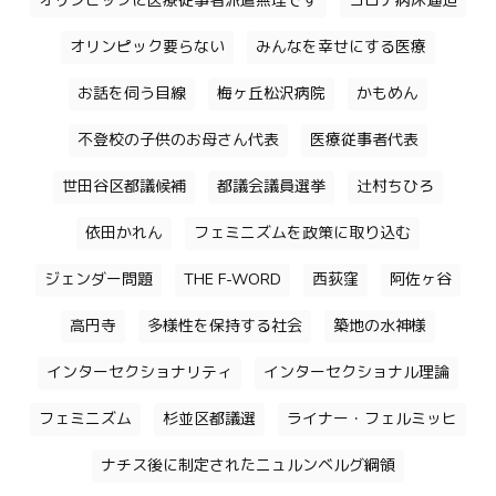
オリンピックに医療従事者派遣無理です
コロナ病床逼迫
オリンピック要らない
みんなを幸せにする医療
お話を伺う目線
梅ヶ丘松沢病院
かもめん
不登校の子供のお母さん代表
医療従事者代表
世田谷区都議候補
都議会議員選挙
辻村ちひろ
依田かれん
フェミニズムを政策に取り込む
ジェンダー問題
THE F-WORD
西荻窪
阿佐ヶ谷
高円寺
多様性を保持する社会
築地の水神様
インターセクショナリティ
インターセクショナル理論
フェミニズム
杉並区都議選
ライナー・フェルミッヒ
ナチス後に制定されたニュルンベルグ綱領