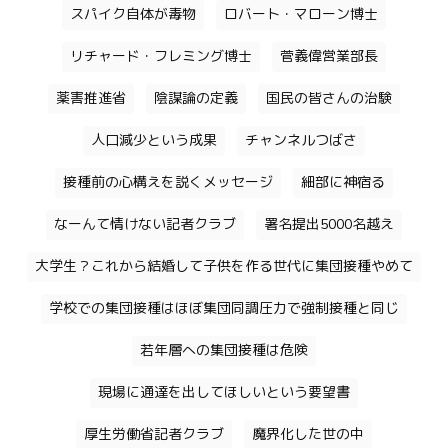
スパイク自体が毒物
ロバート・マローン博士
リチャード・フレミング博士
菅義偉営業部長
薬害推進省
陰謀論の定義
国民の皆さんの治験
人口減少という成果
チャンネルつばさ
接種前の心構えを説くメッセージ
細部に神宿る
なーんて情けない記者クラブ
署名提出5000名越え
大学生？これから結婚して子供を作る世代に集団接種やめて
学校での集団接種はほぼ集団同調圧力で強制接種と同じ
若年層への集団接種は危険
現場に通達を出してほしいという要望書
厚生労働省記者クラブ
魔界化した世の中