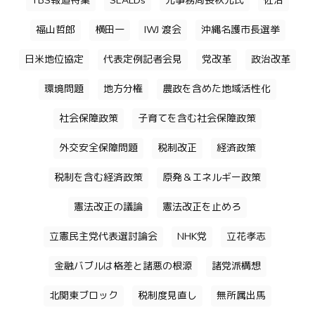
TBS報道特集
SEALDs
元事務局長秋元氏
佐治
福山哲郎
横田一
IWJ 渡会
沖縄名護市長選挙
日米地位協定
代表定例記者会見
党改革
政治改革
環境問題
地方分権
農政を含めた地域活性化
社会保障政策
子育てを含む社会保障政策
外交安全保障問題
税制改正
経済政策
税制を含む経済政策
原発＆エネルギー政策
憲法改正の議論
憲法改正を止めろ
立憲民主党代表選討論会
NHK党
立花孝志
金融バブルは格差と諸悪の根源
諸党派構想
北関東ブロック
税制度見直し
無所属出馬