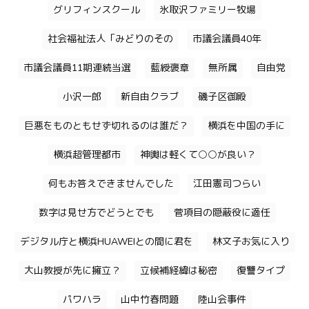
グリフィンスクール
氷取沢ファミリー牧場
社会福祉法人「みどりのその
市議会議員40年
市議会議員11期連続当選
藍綬褒章
無所属
自由党
小沢一郎
新自由クラブ
磯子区御殿
巨悪をものともせず切れるのは誰だ？
横浜を中国の手に
横浜超管理都市
神輿は軽くて○○が良い？
何もお答えできませんでした
江田憲司つらい
数字は見せ方でどうとでも
菅項目の隠蔽役に適任
デジタル庁と横浜HUAWEIとの間に君を
林文子お気に入り
大山教授が先に擁立？
立候補経緯は秘密
復讐タイプ
パワハラ
山中竹春問題
陸山会事件