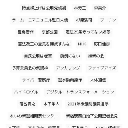
時点繰上げは公明党候補
林芳正
森英介
ラーム・エマニュエル駐日大使
杉原浩司
プーチン
豊島晋作
京都公園
憲法25条守ってない奴等
憲法改正の空気を醸成すんな
NHK
野田佳彦
自民公明は老害
前例にない
維新の会
予算委員会の質疑枠
アンカリング
ファイブアイズ
サイバー警察庁
選挙動向操作
人体通信
ハイドロゲル
デジタル・トランスフォーメーション
落合貴之
木下隼人
2021年衆議院議員選挙
れいわ新選組開票センター
新宿駅西口地下公開記者会見