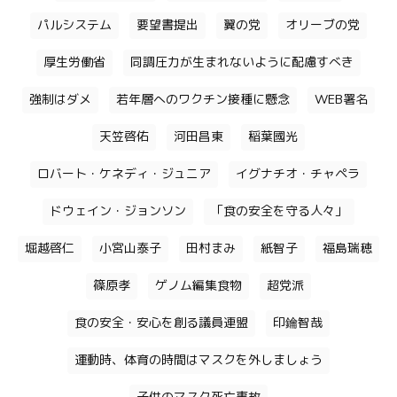
パルシステム
要望書提出
翼の党
オリーブの党
厚生労働省
同調圧力が生まれないように配慮すべき
強制はダメ
若年層へのワクチン接種に懸念
WEB署名
天笠啓佑
河田昌東
稲葉國光
ロバート・ケネディ・ジュニア
イグナチオ・チャペラ
ドウェイン・ジョンソン
「食の安全を守る人々」
堀越啓仁
小宮山泰子
田村まみ
紙智子
福島瑞穂
篠原孝
ゲノム編集食物
超党派
食の安全・安心を創る議員連盟
印鑰智哉
運動時、体育の時間はマスクを外しましょう