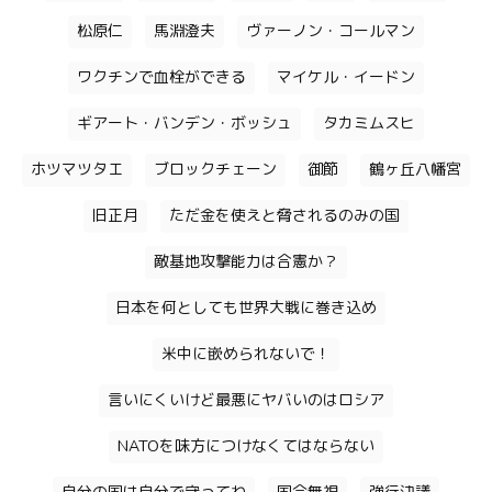
松原仁
馬淵澄夫
ヴァーノン・コールマン
ワクチンで血栓ができる
マイケル・イードン
ギアート・バンデン・ボッシュ
タカミムスヒ
ホツマツタエ
ブロックチェーン
御節
鶴ヶ丘八幡宮
旧正月
ただ金を使えと脅されるのみの国
敵基地攻撃能力は合憲か？
日本を何としても世界大戦に巻き込め
米中に嵌められないで！
言いにくいけど最悪にヤバいのはロシア
NATOを味方につけなくてはならない