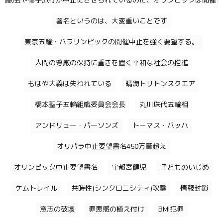
運動会や修学旅行が中止にさせられているのに、オリンピックは開催す
署名というのは、大変重いことです
東京五輪・パラリンピックの開催中止を強く要望する。
人間の尊厳の保持に重きを置く平和な社会の推進
もはや大義は失われている
晴海トリトンスクエア
橋本聖子五輪組織委員会会長
丸川珠代五輪相
アンドリュー・パーソンズ
トーマス・バッハ
オリパラ中止要望書名450万筆超え
オリンピック中止要望書名
宇都宮健児
子どものいじめ
ケムトレイル
共時性(シンクロニシティ)攻撃
情報封鎖
意志の破壊
罪悪感の植え付け
BMI犯罪