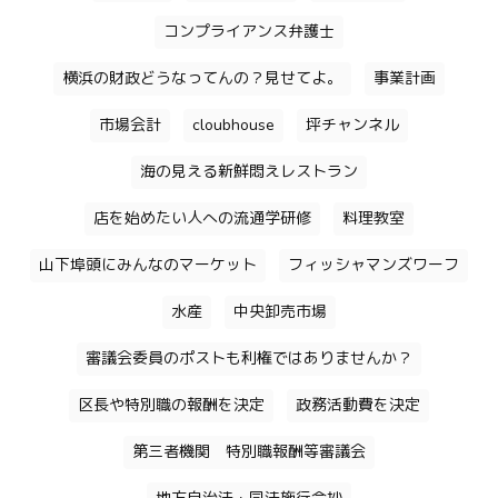
コンプライアンス弁護士
横浜の財政どうなってんの？見せてよ。
事業計画
市場会計
cloubhouse
坪チャンネル
海の見える新鮮悶えレストラン
店を始めたい人への流通学研修
料理教室
山下埠頭にみんなのマーケット
フィッシャマンズワーフ
水産
中央卸売市場
審議会委員のポストも利権ではありませんか？
区長や特別職の報酬を決定
政務活動費を決定
第三者機関 特別職報酬等審議会