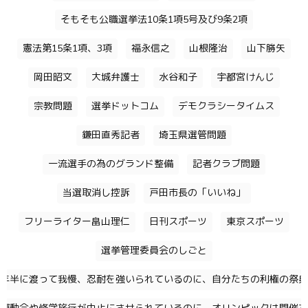
そもそも公職選挙法10条1項5号及び9条2項
憲法第15条1項、3項
福永信之
山根隆治
山下勝矢
岡田昭文
大城弁護士
水谷和子
宇都宮けんじ
宗教問題
選挙ドットコム
デモクラシータイムス
鎌田直秀記者
埼玉県選管問題
一流選手の為のグランド整備
記者クラブ問題
当選取消し控訴
戸田市長の「いいね」
フリーライター畠山理仁
日刊スポーツ
東京スポーツ
選挙管理委員会のしごと
年半に渡って我慢、忍耐を強いられているのに、自分たちの利権の祭典