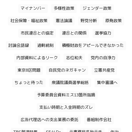
マイナンバー
多様性政策
ジェンダー政策
社会保障・福祉政策
憲法論議
野党分断
原発政策
市民連合との協定
連合との関係
選挙協力
討論会語録
過剰統制
積極財政をアピールできなかった
内部資料によるリーク
志位和夫
党内の自浄力
東京8区問題
自民党のネガキャン
立憲共産党
ちょっと待った
衆議院議員選挙総括
集中審議へ
予算委員会資料ミス13箇所指摘
支払い時期と入金時期のズレ
広告代理店への支出業務の委託
番組制作会社