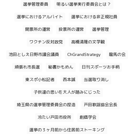
選挙管理委員
明るい選挙実行委員会とは？
選挙におけるアルバイト
選挙における非正規社員
開票所の運営
投票所の運営
選挙管理
ワクチン反対政党
高橋清隆の文学観
池田としえ日野市議会議員
ChGrandStrategy
龍馬の会
頑張れ市長選
秘書かもめん
日刊スポーツお手柄
東スポ小松記者
西本誠
当選取り消し
子供達の思いを大人が踏みにじった
埼玉県の選挙管理委員会の捏造
戸田歌謡協会会長
冷たい戸田市役所
創価学会
選挙の３ヶ月前から住居前ストーキング