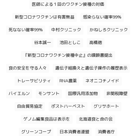
医師による１回のワクチン接種の対価
新型コロナワクチンは有害無益
感染らない確率99%
死なない確率99%
中村クリニック
かねしろクリニック
谷本誠一
池田としこ
高橋徳
『新型コロナワクチン接種中止』の嘆願書提出
食の安全を守る人々
遺伝子組換えと遺伝子操作の履歴表示
トレーサビリティ
RNA農薬
ネオニコチノイド
バイエルン
モンサント
国際汎用添加物
非関税障壁
自由貿易協定
ポストハーベスト
グリサホート
ゲノム編集食品は表示を
北海道食と命の会
グリーンコープ
日本消費者連盟
消費者庁