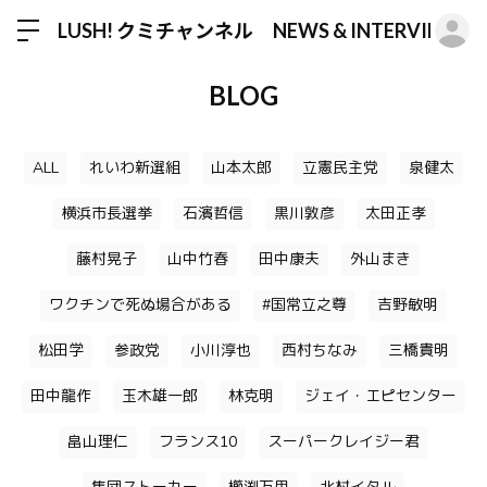
ロ
LUSH! クミチャンネル NEWS & INTERVIEW
BLOG
ALL
れいわ新選組
山本太郎
立憲民主党
泉健太
横浜市長選挙
石濱哲信
黒川敦彦
太田正孝
藤村晃子
山中竹春
田中康夫
外山まき
ワクチンで死ぬ場合がある
#国常立之尊
吉野敏明
松田学
参政党
小川淳也
西村ちなみ
三橋貴明
田中龍作
玉木雄一郎
林克明
ジェイ・エピセンター
畠山理仁
フランス10
スーパークレイジー君