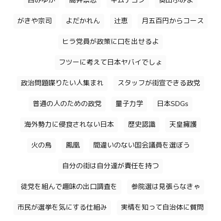
西みゆか
高井崇志
キムテヨン
奥田ふみよ
がきや宗司
よだかれん
辻恵
月五百円からコース
ヒラ党員が政策に口を出せるよ
フツーに考えて日本ヤバイでしょ
政治問題喋りたい人集まれ
スタッフが街宣できる政党
普通の人のための政党
量子力学
日本SDGs
海外勢力に侵食されない日本
歴史認識
天皇擁護
火の鳥
鳳凰
間違いのない国会議員を選ぼう
自分の街は自分達が責任を持つ
徒党を組んで趣味の出口調査を
参院選は見張らなきゃ
市民が選挙を気にする仕組み
実情を知って自治体に質問