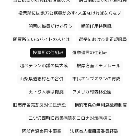
当日投票所の責任者は街の人
期日前投票所の派遣社員
投票所には地方公務員が必ず4人居なければならない
開票は職員だけで行う
期間任用特別職
開票所にいるバイトの人とは
選挙における非正規職員
投票所の仕組み
選挙運営の仕組み
超ベテラン市議の集大成
根岸方面にモノレール
山梨県道志村との合併
市民オンブズマンの育成
天下り人事は撤廃
アメリカ村森林公園
旧市庁舎売却反対住民訴訟
横浜市発の無利息融資制度
三ツ沢西町旧市民病院をコロナ対策病棟に
阿部倉温泉再生事業
法務省人権擁護委員経験