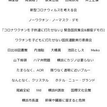
森里香
岡真樹子
坂東忠信
山岡鉄秀
井上正康
新型コロナウィルスを考える会
ノーワクチン・ノーマスク・デモ
『コロナワクチンを子供達に打たせない』緊急国民集会&銀座デモ行進
ワクチンを子どもに打たせない国民運動実行委員会
日比谷図書館
内海聡
大橋眞
池田としえ
Meiko
山下埠頭
ハマ弁問題
横浜にカジノは要らない
たまらなく、AOR
限りなく透明に近いブルー
なんとなく、クリスタル
ホテル・ニュー・グランド
尾崎全紀
IWJ
横浜IR誘致
国際文化会館
横浜市長選
卵巣や臓器に溜まると危険