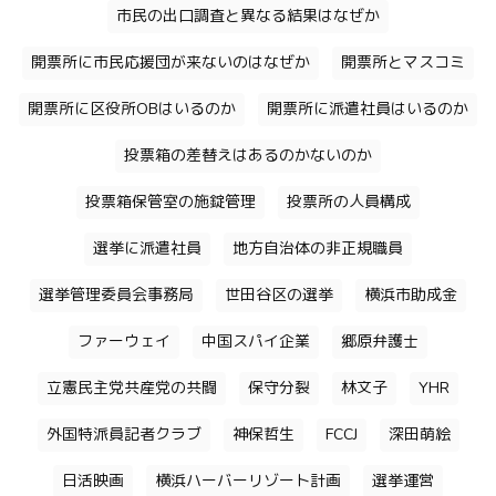
市民の出口調査と異なる結果はなぜか
開票所に市民応援団が来ないのはなぜか
開票所とマスコミ
開票所に区役所OBはいるのか
開票所に派遣社員はいるのか
投票箱の差替えはあるのかないのか
投票箱保管室の施錠管理
投票所の人員構成
選挙に派遣社員
地方自治体の非正規職員
選挙管理委員会事務局
世田谷区の選挙
横浜市助成金
ファーウェイ
中国スパイ企業
郷原弁護士
立憲民主党共産党の共闘
保守分裂
林文子
YHR
外国特派員記者クラブ
神保哲生
FCCJ
深田萌絵
日活映画
横浜ハーバーリゾート計画
選挙運営