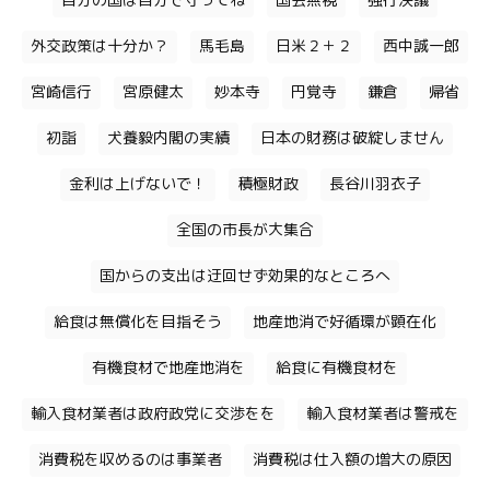
自分の国は自分で守ってね
国会無視
強行決議
外交政策は十分か？
馬毛島
日米２＋２
西中誠一郎
宮崎信行
宮原健太
妙本寺
円覚寺
鎌倉
帰省
初詣
犬養毅内閣の実績
日本の財務は破綻しません
金利は上げないで！
積極財政
長谷川羽衣子
全国の市長が大集合
国からの支出は迂回せず効果的なところへ
給食は無償化を目指そう
地産地消で好循環が顕在化
有機食材で地産地消を
給食に有機食材を
輸入食材業者は政府政党に交渉をを
輸入食材業者は警戒を
消費税を収めるのは事業者
消費税は仕入額の増大の原因