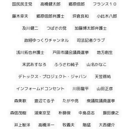
国民民主党
高橋健太郎
郷原信郎
フランス１０
藤木幸夫
郷原信郎弁護士
坪倉良和
小此木八郎
及川健二
つばさの党
加藤博太郎弁護士
政経ゆっくりチャンネル
司法記者クラブ
浅川拓也弁護士
戸田市議会議員選挙
地方創生
末武あすなろ
ふうさわ純子
山名かなこ
デトックス・プロジェクト・ジャバン
天笠啓祐
インフォームドコンセント
川田龍平
山田正彦
森美歌
渡辺てる子
たがや亮
衆議院議員選挙
森信茂樹
湖東京至
朴勝俊
中島岳志
飯田康之
井上智洋
高橋洋一
牧義夫
階猛
大西健介