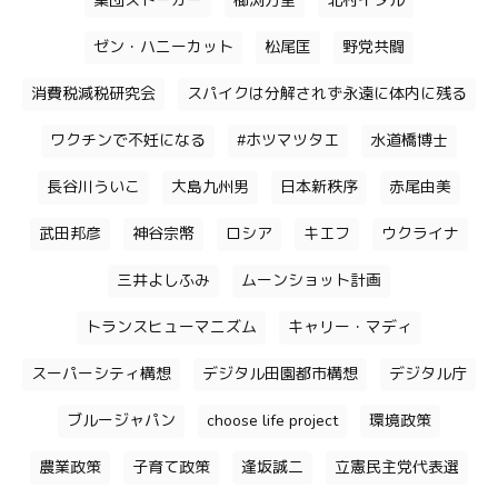
集団ストーカー
櫛渕万里
北村イタル
ゼン・ハニーカット
松尾匡
野党共闘
消費税減税研究会
スパイクは分解されず永遠に体内に残る
ワクチンで不妊になる
#ホツマツタエ
水道橋博士
長谷川ういこ
大島九州男
日本新秩序
赤尾由美
武田邦彦
神谷宗幣
ロシア
キエフ
ウクライナ
三井よしふみ
ムーンショット計画
トランスヒューマニズム
キャリー・マディ
スーパーシティ構想
デジタル田園都市構想
デジタル庁
ブルージャパン
choose life project
環境政策
農業政策
子育て政策
逢坂誠二
立憲民主党代表選