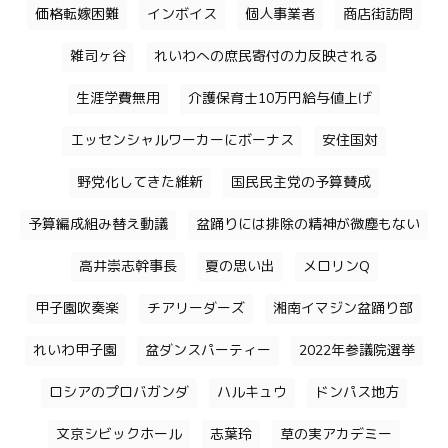
価格転嫁困難
インボイス
個人事業者
商店街訪問
雑司ヶ谷
れいわへの庶民寄付の力反映される
生涯学費無用
介護保育士10万円給与値上げ
エッセンシャルワーカーにボーナス
安住国対
野党化してきた維新
国民民主党の予算賛成
予算編成組み替え動議
盆踊りには排除の精神が微塵もない
高井崇志幹事長
夏の思い出
メロリンQ
甲子園吹奏楽
チアリーダーズ
湘南イマジン盆踊り部
れいわ甲子園
盆ダンスパーティー
2022年参議院選挙
ロシアのプロバガンダ
ハルキュウ
ドンパス地方
文京シビックホール
志葉玲
草の実アカデミー