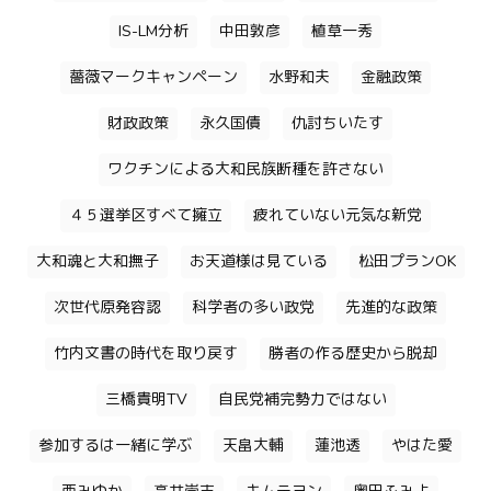
IS-LM分析
中田敦彦
植草一秀
薔薇マークキャンペーン
水野和夫
金融政策
財政政策
永久国債
仇討ちいたす
ワクチンによる大和民族断種を許さない
４５選挙区すべて擁立
疲れていない元気な新党
大和魂と大和撫子
お天道様は見ている
松田プランOK
次世代原発容認
科学者の多い政党
先進的な政策
竹内文書の時代を取り戻す
勝者の作る歴史から脱却
三橋貴明TV
自民党補完勢力ではない
参加するは一緒に学ぶ
天畠大輔
蓮池透
やはた愛