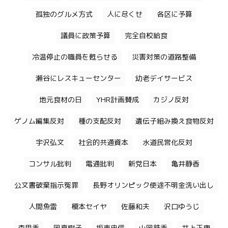
孤独のグルメ方式
人に尽くせ
各区に予算
議員に政策予算
完全自校給食
冷温停止の職員を甦らせる
災害対策の道路整備
瀬谷にレスキューセンター
幼老デイサービス
地元食材の日
YHR計画賛成
カジノ反対
ゲノム編集反対
種の支配反対
遺伝子組み換え食物反対
宇沢弘文
社会的共通資本
水道民営化反対
コンサル批判
電通批判
新党日本
亀井静香
公文書破棄指示冤罪
長野オリンピック使途不明金洗い出し
人間魚雷
榎本セイヤ
佐藤和夫
沢口ゆうじ